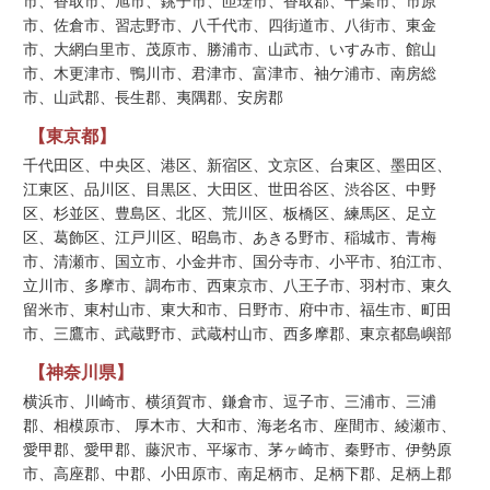
市、香取市、旭市、銚子市、匝瑳市、香取郡、千葉市、市原
市、佐倉市、習志野市、八千代市、四街道市、八街市、東金
市、大網白里市、茂原市、勝浦市、山武市、いすみ市、館山
市、木更津市、鴨川市、君津市、富津市、袖ケ浦市、南房総
市、山武郡、長生郡、夷隅郡、安房郡
【東京都】
千代田区、中央区、港区、新宿区、文京区、台東区、墨田区、
江東区、品川区、目黒区、大田区、世田谷区、渋谷区、中野
区、杉並区、豊島区、北区、荒川区、板橋区、練馬区、足立
区、葛飾区、江戸川区、昭島市、あきる野市、稲城市、青梅
市、清瀬市、国立市、小金井市、国分寺市、小平市、狛江市、
立川市、多摩市、調布市、西東京市、八王子市、羽村市、東久
留米市、東村山市、東大和市、日野市、府中市、福生市、町田
市、三鷹市、武蔵野市、武蔵村山市、西多摩郡、東京都島嶼部
【神奈川県】
横浜市、川崎市、横須賀市、鎌倉市、逗子市、三浦市、三浦
郡、相模原市、 厚木市、大和市、海老名市、座間市、綾瀬市、
愛甲郡、愛甲郡、藤沢市、平塚市、茅ヶ崎市、秦野市、伊勢原
市、高座郡、中郡、小田原市、南足柄市、足柄下郡、足柄上郡