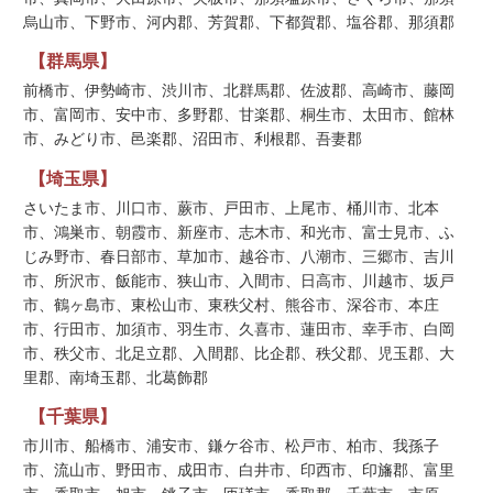
烏山市、下野市、河内郡、芳賀郡、下都賀郡、塩谷郡、那須郡
【群馬県】
前橋市、伊勢崎市、渋川市、北群馬郡、佐波郡、高崎市、藤岡
市、富岡市、安中市、多野郡、甘楽郡、桐生市、太田市、館林
市、みどり市、邑楽郡、沼田市、利根郡、吾妻郡
【埼玉県】
さいたま市、川口市、蕨市、戸田市、上尾市、桶川市、北本
市、鴻巣市、朝霞市、新座市、志木市、和光市、富士見市、ふ
じみ野市、春日部市、草加市、越谷市、八潮市、三郷市、吉川
市、所沢市、飯能市、狭山市、入間市、日高市、川越市、坂戸
市、鶴ヶ島市、東松山市、東秩父村、熊谷市、深谷市、本庄
市、行田市、加須市、羽生市、久喜市、蓮田市、幸手市、白岡
市、秩父市、北足立郡、入間郡、比企郡、秩父郡、児玉郡、大
里郡、南埼玉郡、北葛飾郡
【千葉県】
市川市、船橋市、浦安市、鎌ケ谷市、松戸市、柏市、我孫子
市、流山市、野田市、成田市、白井市、印西市、印旛郡、富里