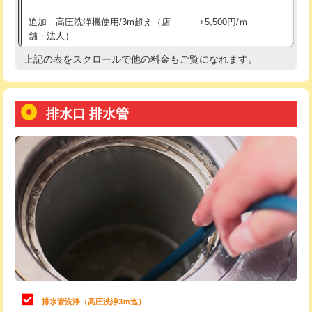
給水管工事※（土の掘削・埋め戻し作
11,000円
追加 高圧洗浄機使用/3m超え（店
+5,500円/ｍ
業)
舗・法人）
給水管工事※（塩ビ管（VP・HI）使
33,000円
上記の表をスクロールで他の料金もご覧になれます。
高度高圧洗浄換
現地調査
用/3ｍまで)
トーラー作業
16,500円
給水管工事※（塩ビ管（VP・HI）使
+8,800円
用（追加）/3ｍ超え)
排水口 排水管
トーラー機使用/3mまで
33,000円
給水管工事※（ライニング鋼管・銅
44,000円
追加トーラー機使用/3m超え
+3,300円
管・ポリ管・HT管使用/3ｍまで)
カメラ調査
33,000円
給水管工事※（ライニング鋼管・銅
+8,800円
管・ポリ管・HT管使用/3ｍ超え)
桝清掃
8,800円
排水管工事（土の掘削・埋め戻し作
11,000円~
止水・漏水調査・防水処理・清掃・修
11,000円
業）
理・調整・分解・加工など（軽作業）
排水管工事（排水管工事/3ｍまで）
55,000円
止水・漏水調査・防水処理・清掃・修
22,000円
理・調整・分解・加工など（中作業）
排水管工事（追加 排水管工事/3ｍ超
+11,000円
排水管洗浄（高圧洗浄3ｍ迄）
え）