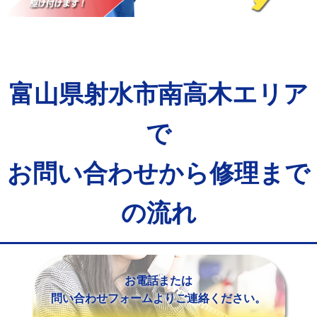
マス交換（土の掘削・埋め戻し作業）
11,000円~
マス交換（深さ50㎝未満）
55,000円
マス交換（深さ50㎝以上）
66,000円
富山県射水市南高木エリア
コンクリート斫り（厚さ10㎝まで）
27,500円
コンクリート斫り（厚さ10㎝超え）
38,500円
で
モルタル補修（厚さ10㎝まで）
27,500円
お問い合わせから修理まで
モルタル補修（厚さ10㎝超え）
38,500円
の流れ
追加人工
16,500円
廃棄・処分
現場見積
※給水管工事は20mmまでの価格です。
お電話または
問い合わせフォームよりご連絡ください。