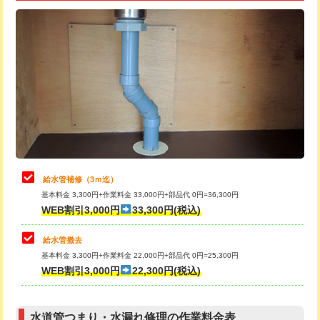
追加トーラー機使用/3m超え
+3,300円
給水管工事※（ライニング鋼管・銅
+8,800円
管・ポリ管・HT管使用/3ｍ超え)
カメラ調査
33,000円
排水管工事（土の掘削・埋め戻し作
11,000円~
桝清掃
8,800円
業）
止水・漏水調査・防水処理・清掃・修
11,000円
排水管工事（排水管工事/3ｍまで）
55,000円
理・調整・分解・加工など（軽作業）
排水管工事（追加 排水管工事/3ｍ超
+11,000円
止水・漏水調査・防水処理・清掃・修
22,000円
え）
理・調整・分解・加工など（中作業）
給水管補修（3ｍ迄）
マス交換（土の掘削・埋め戻し作業）
11,000円~
基本料金 3,300円+作業料金 33,000円+部品代 0円=36,300円
止水・漏水調査・防水処理・清掃・修
33,000円
WEB割引3,000円
33,300円(税込)
理・調整・分解・加工など（重作業）
マス交換（深さ50㎝未満）
55,000円
給水管撤去
その他部品の脱着
8,800円～
マス交換（深さ50㎝以上）
66,000円
基本料金 3,300円+作業料金 22,000円+部品代 0円=25,300円
WEB割引3,000円
22,300円(税込)
交換・取付（タンク）
22,000円+材料費
コンクリート斫り（厚さ10㎝まで）
27,500円
交換・取付(単水栓（壁付・デッキ
13,200円+材料費
コンクリート斫り（厚さ10㎝超え）
38,500円
式）)
水道管つまり・水漏れ修理の作業料金表