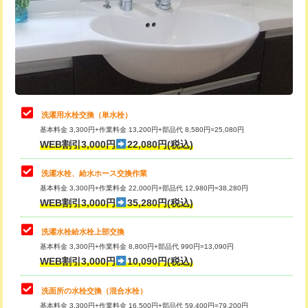
桝清掃
8,800円
給水管工事※（塩ビ管（VP・HI）使
+8,800円
用（追加）/3ｍ超え)
止水・漏水調査・防水処理・清掃・修
11,000円
理・調整・分解・加工など（軽作業）
給水管工事※（ライニング鋼管・銅
44,000円
管・ポリ管・HT管使用/3ｍまで)
止水・漏水調査・防水処理・清掃・修
22,000円
理・調整・分解・加工など（中作業）
給水管工事※（ライニング鋼管・銅
+8,800円
洗濯用水栓交換（単水栓）
管・ポリ管・HT管使用/3ｍ超え)
基本料金 3,300円+作業料金 13,200円+部品代 8,580円=25,080円
止水・漏水調査・防水処理・清掃・修
33,000円
WEB割引3,000円
22,080円(税込)
理・調整・分解・加工など（重作業）
排水管工事（土の掘削・埋め戻し作
11,000円~
業）
洗濯水栓、給水ホース交換作業
キッチンタンク脱着
16,500円
基本料金 3,300円+作業料金 22,000円+部品代 12,980円=38,280円
排水管工事（排水管工事/3ｍまで）
55,000円
WEB割引3,000円
35,280円(税込)
その他部品の脱着
8,800円～
排水管工事（追加 排水管工事/3ｍ超
+11,000円
交換・取付（タンク）
22,000円+材料費
洗濯水栓給水栓上部交換
え）
基本料金 3,300円+作業料金 8,800円+部品代 990円=13,090円
交換・取付(単水栓（壁付・デッキ
13,200円+材料費
WEB割引3,000円
10,090円(税込)
マス交換（土の掘削・埋め戻し作業）
11,000円~
式）)
洗面所の水栓交換（混合水栓）
マス交換（深さ50㎝未満）
55,000円
交換・取付(混合水栓（壁付・デッキ
16,500円+材料費
基本料金 3,300円+作業料金 16,500円+部品代 59,400円=79,200円