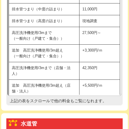
※給水管工事は20mmまでの価格です。
持込商品取付（浄水器・分岐水栓）
16,500円
排水管つまり（中度の詰まり）
11,000円
給水管工事※（ホール加工)
16,500円
排水管つまり（高度の詰まり）
現地調査
給水管工事※（バンド止め)
3,300円
高圧洗浄機使用/3mまで
27,500円～
（一般向け（戸建て・集合））
給水管工事※（支持金具設置)
5,500円
追加 高圧洗浄機使用/3m超え
+3,300円/ｍ
給水管工事※（保温材使用（バンド止
5,500円
（一般向け（戸建て・集合））
め込み）)
高圧洗浄機使用/3mまで（店舗・法
42,350円
給水管工事※（土の掘削・埋め戻し作
11,000円
人）
業)
追加 高圧洗浄機使用/3m超え（店
+5,500円/ｍ
給水管工事※（塩ビ管（VP・HI）使
33,000円
舗・法人）
用/3ｍまで)
上記の表をスクロールで他の料金もご覧になれます。
高度高圧洗浄換
現地調査
給水管工事※（塩ビ管（VP・HI）使
+8,800円
用（追加）/3ｍ超え)
トーラー作業
16,500円
給水管工事※（ライニング鋼管・銅
44,000円
水道管
トーラー機使用/3mまで
33,000円
管・ポリ管・HT管使用/3ｍまで)