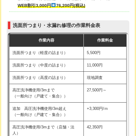
式・ワンホール）)
WEB割引3,000円
76,200円(税込)
マス交換（深さ50㎝以上）
66,000円
交換・取付(排水栓・排水トラップ
22,000円+材料費
コンクリート斫り（厚さ10㎝まで）
27,500円
（P/S/ポップアップ））
洗面所つまり・水漏れ修理の作業料金表
コンクリート斫り（厚さ10㎝超え）
38,500円
交換・取付（その他部品）
11,000円+材料費
作業内容
作業料金
モルタル補修（厚さ10㎝まで）
27,500円
持込商品取付（単水栓）
13,200円
洗面所つまり（軽度の詰まり）
5,500円
モルタル補修（厚さ10㎝超え）
38,500円
持込商品取付（混合水栓）
16,500円
洗面所つまり（中度の詰まり）
11,000円
洗面台設置
38,500円
持込商品取付（浄水器・分岐水栓）
16,500円
洗面所つまり（高度の詰まり）
現地調査
バスタブ設置
現場見積
給水管工事※（ホール加工)
16,500円
高圧洗浄機使用/3mまで
27,500円～
追加人工
16,500円
（一般向け（戸建て・集合））
給水管工事※（バンド止め)
3,300円
廃棄・処分
現場見積
追加 高圧洗浄機使用/3m超え
+3,300円/ｍ
給水管工事※（支持金具設置)
5,500円
（一般向け（戸建て・集合））
※給水管工事は20mmまでの価格です。
給水管工事※（保温材使用（バンド止
5,500円
高圧洗浄機使用/3mまで（店舗・法
42,350円
め込み）)
人）