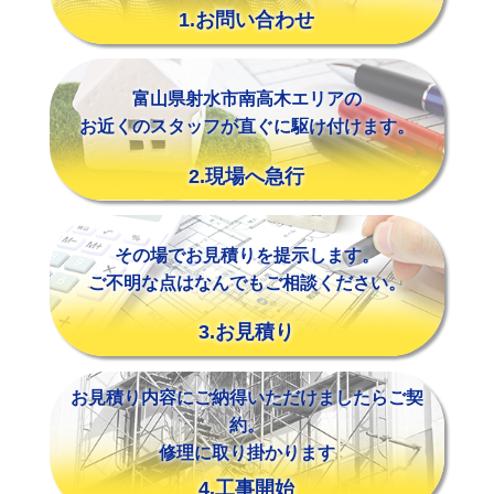
1.お問い合わせ
富山県射水市南高木エリアの
お近くのスタッフが直ぐに駆け付けます。
2.現場へ急行
その場でお見積りを提示します。
ご不明な点はなんでもご相談ください。
3.お見積り
お見積り内容にご納得いただけましたらご契
約。
修理に取り掛かります
4.工事開始