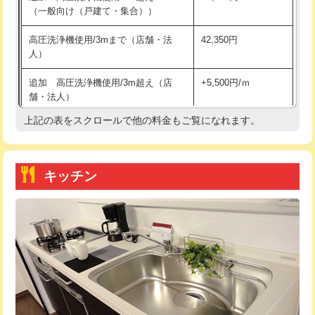
（一般向け（戸建て・集合））
持込商品取付（単水栓）
13,200円
高圧洗浄機使用/3mまで（店舗・法
42,350円
人）
持込商品取付（混合水栓）
16,500円
追加 高圧洗浄機使用/3m超え（店
+5,500円/ｍ
持込商品取付（浄水器・分岐水栓）
16,500円
舗・法人）
持込商品取付（温水洗浄便座）
22,000円
上記の表をスクロールで他の料金もご覧になれます。
高度高圧洗浄換
現地調査
持込商品取付（普通便座⇔温水洗浄便
22,000円
トーラー作業
16,500円
座）
キッチン
トーラー機使用/3mまで
33,000円
給水管工事※（ホール加工)
16,500円
追加トーラー機使用/3m超え
+3,300円
給水管工事※（バンド止め)
3,300円
カメラ調査
33,000円
給水管工事※（支持金具設置)
5,500円
桝清掃
8,800円
給水管工事※（保温材使用（バンド止
5,500円
め込み）)
止水・漏水調査・防水処理・清掃・修
11,000円
理・調整・分解・加工など（軽作業）