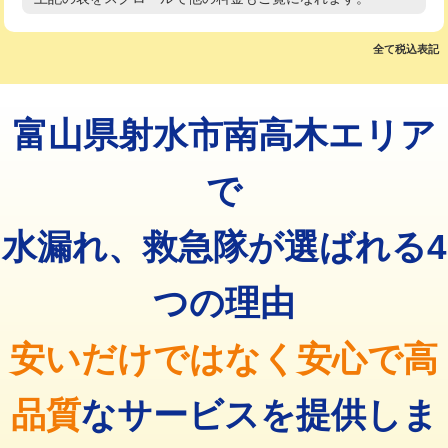
高度高圧洗浄換
現地調査
マス交換（土の掘削・埋め戻し作業）
11,000円~
トーラー作業
16,500円
全て税込表記
マス交換（深さ50㎝未満）
55,000円
トーラー機使用/3mまで
33,000円
マス交換（深さ50㎝以上）
66,000円
富山県射水市南高木エリア
追加トーラー機使用/3m超え
+3,300円
コンクリート斫り（厚さ10㎝まで）
27,500円
カメラ調査
33,000円
で
コンクリート斫り（厚さ10㎝超え）
38,500円
桝清掃
8,800円
水漏れ、救急隊が選ばれる4
モルタル補修（厚さ10㎝まで）
27,500円
止水・漏水調査・防水処理・清掃・修
11,000円
理・調整・分解・加工など（軽作業）
モルタル補修（厚さ10㎝超え）
38,500円
つの理由
止水・漏水調査・防水処理・清掃・修
22,000円
追加人工
16,500円
理・調整・分解・加工など（中作業）
安いだけではなく安心で高
廃棄・処分
現場見積
止水・漏水調査・防水処理・清掃・修
33,000円
理・調整・分解・加工など（重作業）
品質
なサービスを提供しま
その他部品の脱着
8,800円～