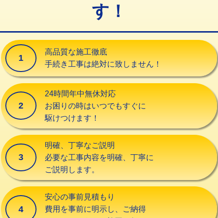
す！
交換・取付（タンク）
22,000円+材料費
交換・取付(単水栓（壁付・デッキ
13,200円+材料費
式）)
高品質な施工徹底
1
交換・取付(混合水栓（壁付・デッキ
16,500円+材料費
手続き工事は絶対に致しません！
式・ワンホール）)
交換・取付(排水栓・排水トラップ
22,000円+材料費
24時間年中無休対応
（P/S/ポップアップ））
2
お困りの時はいつでもすぐに
駆けつけます！
交換・取付（その他部品）
11,000円+材料費
持込商品取付（単水栓）
13,200円
明確、丁寧なご説明
3
必要な工事内容を明確、丁寧に
持込商品取付（混合水栓）
16,500円
ご説明します。
持込商品取付（浄水器・分岐水栓）
16,500円
安心の事前見積もり
給水管工事※（ホール加工)
16,500円
4
費用を事前に明示し、ご納得