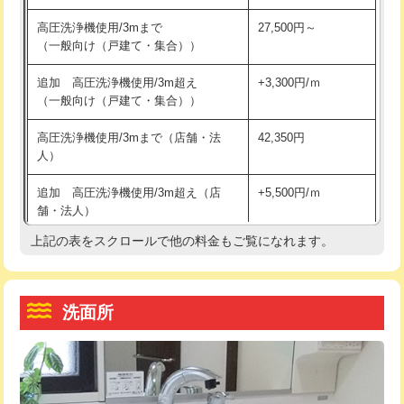
交換・取付（その他部品）
11,000円+材料費
マス交換（土の掘削・埋め戻し作業）
11,000円~
高圧洗浄機使用/3mまで
27,500円～
（一般向け（戸建て・集合））
持込商品取付（単水栓）
13,200円
マス交換（深さ50㎝未満）
55,000円
追加 高圧洗浄機使用/3m超え
+3,300円/ｍ
持込商品取付（混合水栓）
16,500円
マス交換（深さ50㎝以上）
66,000円
（一般向け（戸建て・集合））
持込商品取付（浄水器・分岐水栓）
16,500円
コンクリート斫り（厚さ10㎝まで）
27,500円
高圧洗浄機使用/3mまで（店舗・法
42,350円
人）
給水管工事※（ホール加工)
16,500円
コンクリート斫り（厚さ10㎝超え）
38,500円
追加 高圧洗浄機使用/3m超え（店
+5,500円/ｍ
給水管工事※（バンド止め)
3,300円
モルタル補修（厚さ10㎝まで）
27,500円
舗・法人）
給水管工事※（支持金具設置)
5,500円
モルタル補修（厚さ10㎝超え）
38,500円
上記の表をスクロールで他の料金もご覧になれます。
高度高圧洗浄換
現地調査
給水管工事※（保温材使用（バンド止
5,500円
洗面台設置
38,500円
トーラー作業
16,500円
め込み）)
洗面所
追加人工
16,500円
トーラー機使用/3mまで
33,000円
給水管工事※（土の掘削・埋め戻し作
11,000円
業)
廃棄・処分
現場見積
追加トーラー機使用/3m超え
+3,300円
給水管工事※（塩ビ管（VP・HI）使
33,000円
※給水管工事は20mmまでの価格です。
カメラ調査
33,000円
用/3ｍまで)