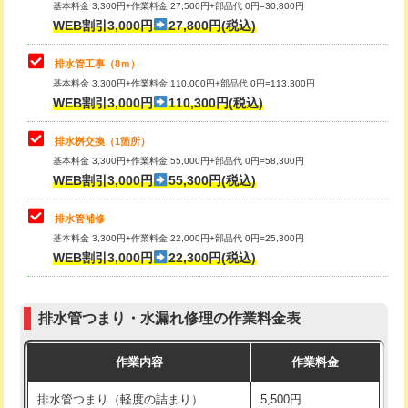
基本料金 3,300円+作業料金 27,500円+部品代 0円=30,800円
止水・漏水調査・防水処理・清掃・修
33,000円
WEB割引3,000円
27,800円(税込)
理・調整・分解・加工など（重作業）
マス交換（土の掘削・埋め戻し作業）
11,000円~
排水管工事（8ｍ）
その他部品の脱着
8,800円～
マス交換（深さ50㎝未満）
55,000円
基本料金 3,300円+作業料金 110,000円+部品代 0円=113,300円
WEB割引3,000円
110,300円(税込)
交換・取付（タンク）
22,000円+材料費
マス交換（深さ50㎝以上）
66,000円
交換・取付(単水栓（壁付・デッキ
13,200円+材料費
コンクリート斫り（厚さ10㎝まで）
27,500円
排水桝交換（1箇所）
式）)
基本料金 3,300円+作業料金 55,000円+部品代 0円=58,300円
コンクリート斫り（厚さ10㎝超え）
38,500円
WEB割引3,000円
55,300円(税込)
交換・取付(混合水栓（壁付・デッキ
16,500円+材料費
式・ワンホール）)
モルタル補修（厚さ10㎝まで）
27,500円
排水管補修
基本料金 3,300円+作業料金 22,000円+部品代 0円=25,300円
交換・取付(排水栓・排水トラップ
22,000円+材料費
モルタル補修（厚さ10㎝超え）
38,500円
WEB割引3,000円
22,300円(税込)
（P/S/ポップアップ））
台所シンク・作業台設置
現場見積
交換・取付（その他部品）
11,000円+材料費
排水管つまり・水漏れ修理の作業料金表
追加人工
16,500円
持込商品取付（単水栓）
13,200円
作業内容
作業料金
廃棄・処分
現場見積
持込商品取付（混合水栓）
16,500円
排水管つまり（軽度の詰まり）
5,500円