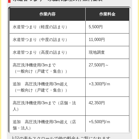
モルタル補修（厚さ10㎝まで）
27,500円
交換・取付(混合水栓（壁付・デッキ
16,500円+材料費
作業内容
作業料金
式・ワンホール）)
モルタル補修（厚さ10㎝超え）
38,500円
水道管つまり（軽度の詰まり）
5,500円
交換・取付(排水栓・排水トラップ
22,000円+材料費
洗面台設置
38,500円
（P/S/ポップアップ））
水道管つまり（中度の詰まり）
11,000円
化粧台設置
22,000円
交換・取付（その他部品）
11,000円+材料費
水道管つまり（高度の詰まり）
現地調査
追加人工
16,500円
持込商品取付（単水栓）
13,200円
高圧洗浄機使用/3mまで
27,500円～
廃棄・処分
現場見積
（一般向け（戸建て・集合））
持込商品取付（混合水栓）
16,500円
※給水管工事は20mmまでの価格です。
追加 高圧洗浄機使用/3m超え
+3,300円/ｍ
持込商品取付（浄水器・分岐水栓）
16,500円
（一般向け（戸建て・集合））
排水管工事（土の掘削・埋め戻し作
11,000円~
高圧洗浄機使用/3mまで（店舗・法
42,350円
業）
人）
排水管工事（排水管工事/3ｍまで）
55,000円
追加 高圧洗浄機使用/3m超え（店
+5,500円/ｍ
舗・法人）
排水管工事（追加 排水管工事/3ｍ超
+11,000円
え）
上記の表をスクロールで他の料金もご覧になれます。