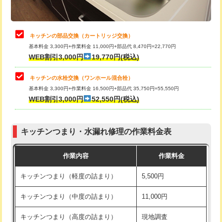
給水管工事※（土の掘削・埋め戻し作
11,000円
業)
止水・漏水調査・防水処理・清掃・修
22,000円
理・調整・分解・加工など（中作業）
給水管工事※（塩ビ管（VP・HI）使
33,000円
キッチンの部品交換（カートリッジ交換）
用/3ｍまで)
基本料金 3,300円+作業料金 11,000円+部品代 8,470円=22,770円
止水・漏水調査・防水処理・清掃・修
33,000円
WEB割引3,000円
19,770円(税込)
理・調整・分解・加工など（重作業）
給水管工事※（塩ビ管（VP・HI）使
+8,800円
用（追加）/3ｍ超え)
キッチンの水栓交換（ワンホール混合栓）
お風呂タンク脱着
16,500円
基本料金 3,300円+作業料金 16,500円+部品代 35,750円=55,550円
給水管工事※（ライニング鋼管・銅
44,000円
WEB割引3,000円
52,550円(税込)
その他部品の脱着
8,800円～
管・ポリ管・HT管使用/3ｍまで)
交換・取付（タンク）
22,000円+材料費
給水管工事※（ライニング鋼管・銅
+8,800円
管・ポリ管・HT管使用/3ｍ超え)
キッチンつまり・水漏れ修理の作業料金表
交換・取付(単水栓（壁付・デッキ
13,200円+材料費
式）)
排水管工事（土の掘削・埋め戻し作
11,000円~
作業内容
作業料金
業）
交換・取付(混合水栓（壁付・デッキ
16,500円+材料費
キッチンつまり（軽度の詰まり）
5,500円
式・ワンホール）)
排水管工事（排水管工事/3ｍまで）
55,000円
キッチンつまり（中度の詰まり）
11,000円
交換・取付(排水栓・排水トラップ
22,000円+材料費
排水管工事（追加 排水管工事/3ｍ超
+11,000円
（P/S/ポップアップ））
え）
キッチンつまり（高度の詰まり）
現地調査