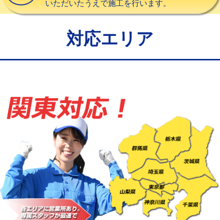
いただいたうえで施工を行います。
給水管工事※（バンド止め)
3,300円
給水管工事※（支持金具設置)
5,500円
対応エリア
給水管工事※（保温材使用（バンド止
5,500円
め込み）)
給水管工事※（土の掘削・埋め戻し作
11,000円
業)
給水管工事※（塩ビ管（VP・HI）使
33,000円
用/3ｍまで)
給水管工事※（塩ビ管（VP・HI）使
+8,800円
用（追加）/3ｍ超え)
給水管工事※（ライニング鋼管・銅
44,000円
管・ポリ管・HT管使用/3ｍまで)
給水管工事※（ライニング鋼管・銅
+8,800円
管・ポリ管・HT管使用/3ｍ超え)