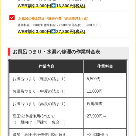
小便器トイレ脱着
現地見積
WEB割引3,000円
16,800円(税込)
その他部品の脱着
8,800円～
お風呂の排水詰まり除去作業（高圧洗浄3ｍ迄）
基本料金 3,300円+作業料金 27,500円+部品代 0円=30,800円
交換・取付（タンク）
22,000円+材料費
WEB割引3,000円
27,800円(税込)
交換・取付（便器）
22,000円+材料費
お風呂つまり・水漏れ修理の作業料金表
交換・取付（普通便座）
11,000円+材料費
作業内容
作業料金
交換・取付（温水洗浄便座）
16,500円+材料費
お風呂つまり（軽度の詰まり）
5,500円
交換・取付(単水栓（壁付・デッキ
13,200円+材料費
式）)
お風呂つまり（中度の詰まり）
11,000円
交換・取付(混合水栓（壁付・デッキ
16,500円+材料費
お風呂つまり（高度の詰まり）
現地調査
式・ワンホール）)
高圧洗浄機使用/3mまで
27,500円～
交換・取付(排水栓・排水トラップ
22,000円+材料費
（一般向け（戸建て・集合））
（P/S/ポップアップ））
追加 高圧洗浄機使用/3m超え
+3,300円/ｍ
交換・取付（その他部品）
11,000円+材料費