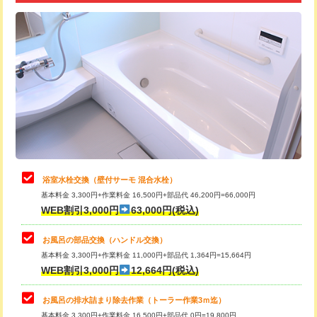
追加トーラー機使用/3m超え
+3,300円
カメラ調査
33,000円
桝清掃
8,800円
止水・漏水調査・防水処理・清掃・修
11,000円
理・調整・分解・加工など（軽作業）
止水・漏水調査・防水処理・清掃・修
22,000円
理・調整・分解・加工など（中作業）
浴室水栓交換（壁付サーモ 混合水栓）
基本料金 3,300円+作業料金 16,500円+部品代 46,200円=66,000円
止水・漏水調査・防水処理・清掃・修
33,000円
WEB割引3,000円
63,000円(税込)
理・調整・分解・加工など（重作業）
お風呂の部品交換（ハンドル交換）
トイレタンク脱着
16,500円
基本料金 3,300円+作業料金 11,000円+部品代 1,364円=15,664円
WEB割引3,000円
12,664円(税込)
トイレ便器脱着
16,500円
タンクレストイレ脱着
33,000円
お風呂の排水詰まり除去作業（トーラー作業3ｍ迄）
基本料金 3,300円+作業料金 16,500円+部品代 0円=19,800円