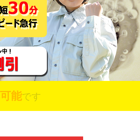
可能
です