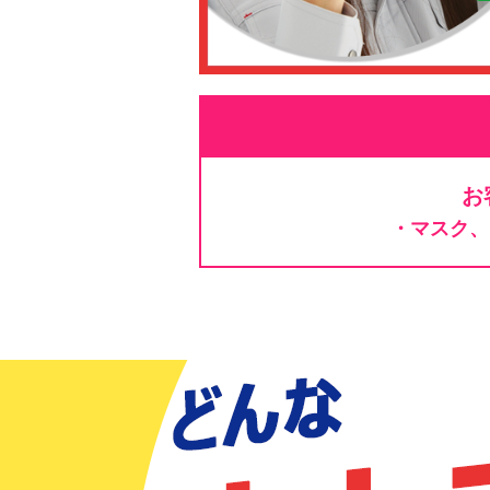
お
・マスク