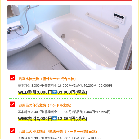
追加トーラー機使用/3m超え
+3,300円
カメラ調査
33,000円
桝清掃
8,800円
止水・漏水調査・防水処理・清掃・修
11,000円
理・調整・分解・加工など（軽作業）
止水・漏水調査・防水処理・清掃・修
22,000円
理・調整・分解・加工など（中作業）
浴室水栓交換（壁付サーモ 混合水栓）
基本料金 3,300円+作業料金 16,500円+部品代 46,200円=66,000円
止水・漏水調査・防水処理・清掃・修
33,000円
WEB割引3,000円
63,000円(税込)
理・調整・分解・加工など（重作業）
お風呂の部品交換（ハンドル交換）
トイレタンク脱着
16,500円
基本料金 3,300円+作業料金 11,000円+部品代 1,364円=15,664円
WEB割引3,000円
12,664円(税込)
トイレ便器脱着
16,500円
タンクレストイレ脱着
33,000円
お風呂の排水詰まり除去作業（トーラー作業3ｍ迄）
基本料金 3,300円+作業料金 16,500円+部品代 0円=19,800円