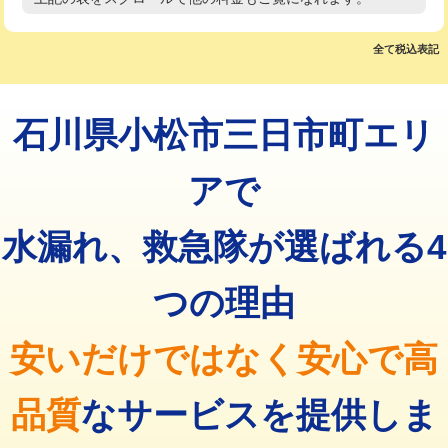
高度高圧洗浄換
現地調査
マス交換（土の掘削・埋め戻し作業）
11,000円~
トーラー作業
16,500円
全て税込表記
マス交換（深さ50㎝未満）
55,000円
トーラー機使用/3mまで
33,000円
マス交換（深さ50㎝以上）
66,000円
石川県小松市三日市町エリ
追加トーラー機使用/3m超え
+3,300円
コンクリート斫り（厚さ10㎝まで）
27,500円
カメラ調査
33,000円
アで
コンクリート斫り（厚さ10㎝超え）
38,500円
桝清掃
8,800円
水漏れ、救急隊が選ばれる4
モルタル補修（厚さ10㎝まで）
27,500円
止水・漏水調査・防水処理・清掃・修
11,000円
理・調整・分解・加工など（軽作業）
モルタル補修（厚さ10㎝超え）
38,500円
つの理由
止水・漏水調査・防水処理・清掃・修
22,000円
追加人工
16,500円
理・調整・分解・加工など（中作業）
安いだけではなく安心で高
廃棄・処分
現場見積
止水・漏水調査・防水処理・清掃・修
33,000円
理・調整・分解・加工など（重作業）
品質
なサービスを提供しま
その他部品の脱着
8,800円～