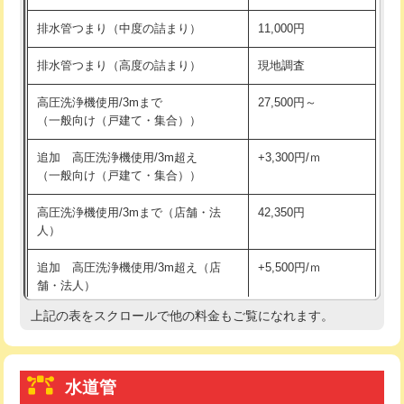
※給水管工事は20mmまでの価格です。
持込商品取付（浄水器・分岐水栓）
16,500円
排水管つまり（中度の詰まり）
11,000円
給水管工事※（ホール加工)
16,500円
排水管つまり（高度の詰まり）
現地調査
給水管工事※（バンド止め)
3,300円
高圧洗浄機使用/3mまで
27,500円～
（一般向け（戸建て・集合））
給水管工事※（支持金具設置)
5,500円
追加 高圧洗浄機使用/3m超え
+3,300円/ｍ
給水管工事※（保温材使用（バンド止
5,500円
（一般向け（戸建て・集合））
め込み）)
高圧洗浄機使用/3mまで（店舗・法
42,350円
給水管工事※（土の掘削・埋め戻し作
11,000円
人）
業)
追加 高圧洗浄機使用/3m超え（店
+5,500円/ｍ
給水管工事※（塩ビ管（VP・HI）使
33,000円
舗・法人）
用/3ｍまで)
上記の表をスクロールで他の料金もご覧になれます。
高度高圧洗浄換
現地調査
給水管工事※（塩ビ管（VP・HI）使
+8,800円
用（追加）/3ｍ超え)
トーラー作業
16,500円
給水管工事※（ライニング鋼管・銅
44,000円
水道管
トーラー機使用/3mまで
33,000円
管・ポリ管・HT管使用/3ｍまで)