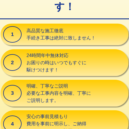
す！
交換・取付（タンク）
22,000円+材料費
交換・取付(単水栓（壁付・デッキ
13,200円+材料費
式）)
高品質な施工徹底
1
交換・取付(混合水栓（壁付・デッキ
16,500円+材料費
手続き工事は絶対に致しません！
式・ワンホール）)
交換・取付(排水栓・排水トラップ
22,000円+材料費
24時間年中無休対応
（P/S/ポップアップ））
2
お困りの時はいつでもすぐに
駆けつけます！
交換・取付（その他部品）
11,000円+材料費
持込商品取付（単水栓）
13,200円
明確、丁寧なご説明
3
必要な工事内容を明確、丁寧に
持込商品取付（混合水栓）
16,500円
ご説明します。
持込商品取付（浄水器・分岐水栓）
16,500円
安心の事前見積もり
給水管工事※（ホール加工)
16,500円
4
費用を事前に明示し、ご納得