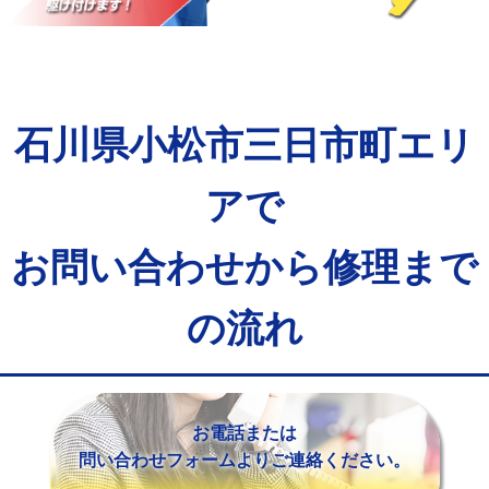
マス交換（土の掘削・埋め戻し作業）
11,000円~
マス交換（深さ50㎝未満）
55,000円
マス交換（深さ50㎝以上）
66,000円
石川県小松市三日市町エリ
コンクリート斫り（厚さ10㎝まで）
27,500円
コンクリート斫り（厚さ10㎝超え）
38,500円
アで
モルタル補修（厚さ10㎝まで）
27,500円
お問い合わせから修理まで
モルタル補修（厚さ10㎝超え）
38,500円
の流れ
追加人工
16,500円
廃棄・処分
現場見積
※給水管工事は20mmまでの価格です。
お電話または
問い合わせフォームよりご連絡ください。