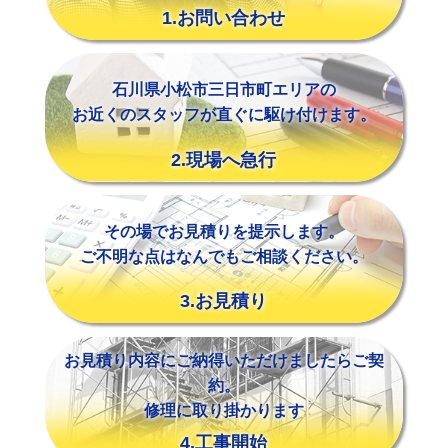
1.お問い合わせ
石川県小松市三日市町エリアの
お近くのスタッフが直ぐに駆け付けます。
2.現場へ急行
その場でお見積りを提示します。
ご不明な点はなんでもご相談ください。
3.お見積り
お見積り内容にご納得いただけましたらご契
約。
修理に取り掛かります
4.工事開始