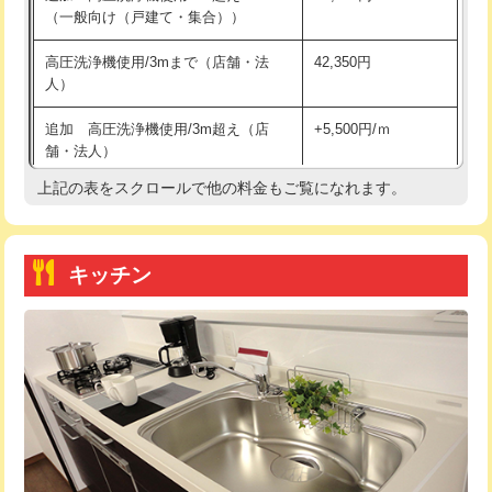
（一般向け（戸建て・集合））
持込商品取付（単水栓）
13,200円
高圧洗浄機使用/3mまで（店舗・法
42,350円
人）
持込商品取付（混合水栓）
16,500円
追加 高圧洗浄機使用/3m超え（店
+5,500円/ｍ
持込商品取付（浄水器・分岐水栓）
16,500円
舗・法人）
持込商品取付（温水洗浄便座）
22,000円
上記の表をスクロールで他の料金もご覧になれます。
高度高圧洗浄換
現地調査
持込商品取付（普通便座⇔温水洗浄便
22,000円
トーラー作業
16,500円
座）
キッチン
トーラー機使用/3mまで
33,000円
給水管工事※（ホール加工)
16,500円
追加トーラー機使用/3m超え
+3,300円
給水管工事※（バンド止め)
3,300円
カメラ調査
33,000円
給水管工事※（支持金具設置)
5,500円
桝清掃
8,800円
給水管工事※（保温材使用（バンド止
5,500円
め込み）)
止水・漏水調査・防水処理・清掃・修
11,000円
理・調整・分解・加工など（軽作業）