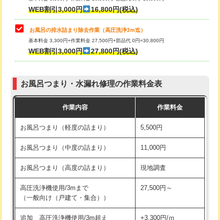
小便器トイレ脱着
現地見積
WEB割引3,000円
16,800円(税込)
その他部品の脱着
8,800円～
お風呂の排水詰まり除去作業（高圧洗浄3ｍ迄）
基本料金 3,300円+作業料金 27,500円+部品代 0円=30,800円
交換・取付（タンク）
22,000円+材料費
WEB割引3,000円
27,800円(税込)
交換・取付（便器）
22,000円+材料費
お風呂つまり・水漏れ修理の作業料金表
交換・取付（普通便座）
11,000円+材料費
作業内容
作業料金
交換・取付（温水洗浄便座）
16,500円+材料費
お風呂つまり（軽度の詰まり）
5,500円
交換・取付(単水栓（壁付・デッキ
13,200円+材料費
式）)
お風呂つまり（中度の詰まり）
11,000円
交換・取付(混合水栓（壁付・デッキ
16,500円+材料費
お風呂つまり（高度の詰まり）
現地調査
式・ワンホール）)
高圧洗浄機使用/3mまで
27,500円～
交換・取付(排水栓・排水トラップ
22,000円+材料費
（一般向け（戸建て・集合））
（P/S/ポップアップ））
追加 高圧洗浄機使用/3m超え
+3,300円/ｍ
交換・取付（その他部品）
11,000円+材料費