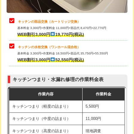
給水管工事※（土の掘削・埋め戻し作
11,000円
業)
止水・漏水調査・防水処理・清掃・修
22,000円
理・調整・分解・加工など（中作業）
給水管工事※（塩ビ管（VP・HI）使
33,000円
キッチンの部品交換（カートリッジ交換）
用/3ｍまで)
基本料金 3,300円+作業料金 11,000円+部品代 8,470円=22,770円
止水・漏水調査・防水処理・清掃・修
33,000円
WEB割引3,000円
19,770円(税込)
理・調整・分解・加工など（重作業）
給水管工事※（塩ビ管（VP・HI）使
+8,800円
用（追加）/3ｍ超え)
キッチンの水栓交換（ワンホール混合栓）
お風呂タンク脱着
16,500円
基本料金 3,300円+作業料金 16,500円+部品代 35,750円=55,550円
給水管工事※（ライニング鋼管・銅
44,000円
WEB割引3,000円
52,550円(税込)
その他部品の脱着
8,800円～
管・ポリ管・HT管使用/3ｍまで)
交換・取付（タンク）
22,000円+材料費
給水管工事※（ライニング鋼管・銅
+8,800円
管・ポリ管・HT管使用/3ｍ超え)
キッチンつまり・水漏れ修理の作業料金表
交換・取付(単水栓（壁付・デッキ
13,200円+材料費
式）)
排水管工事（土の掘削・埋め戻し作
11,000円~
作業内容
作業料金
業）
交換・取付(混合水栓（壁付・デッキ
16,500円+材料費
キッチンつまり（軽度の詰まり）
5,500円
式・ワンホール）)
排水管工事（排水管工事/3ｍまで）
55,000円
キッチンつまり（中度の詰まり）
11,000円
交換・取付(排水栓・排水トラップ
22,000円+材料費
排水管工事（追加 排水管工事/3ｍ超
+11,000円
（P/S/ポップアップ））
え）
キッチンつまり（高度の詰まり）
現地調査