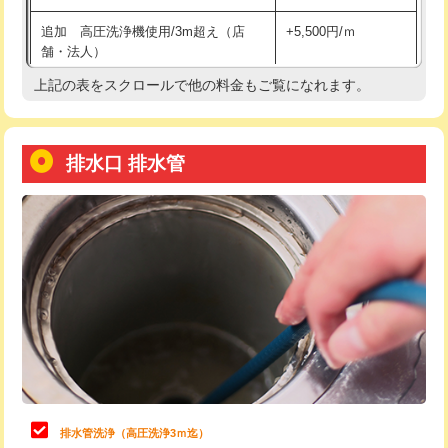
給水管工事※（土の掘削・埋め戻し作
11,000円
追加 高圧洗浄機使用/3m超え（店
+5,500円/ｍ
業)
舗・法人）
給水管工事※（塩ビ管（VP・HI）使
33,000円
上記の表をスクロールで他の料金もご覧になれます。
高度高圧洗浄換
現地調査
用/3ｍまで)
トーラー作業
16,500円
給水管工事※（塩ビ管（VP・HI）使
+8,800円
用（追加）/3ｍ超え)
排水口 排水管
トーラー機使用/3mまで
33,000円
給水管工事※（ライニング鋼管・銅
44,000円
追加トーラー機使用/3m超え
+3,300円
管・ポリ管・HT管使用/3ｍまで)
カメラ調査
33,000円
給水管工事※（ライニング鋼管・銅
+8,800円
管・ポリ管・HT管使用/3ｍ超え)
桝清掃
8,800円
排水管工事（土の掘削・埋め戻し作
11,000円~
止水・漏水調査・防水処理・清掃・修
11,000円
業）
理・調整・分解・加工など（軽作業）
排水管工事（排水管工事/3ｍまで）
55,000円
止水・漏水調査・防水処理・清掃・修
22,000円
理・調整・分解・加工など（中作業）
排水管工事（追加 排水管工事/3ｍ超
+11,000円
排水管洗浄（高圧洗浄3ｍ迄）
え）