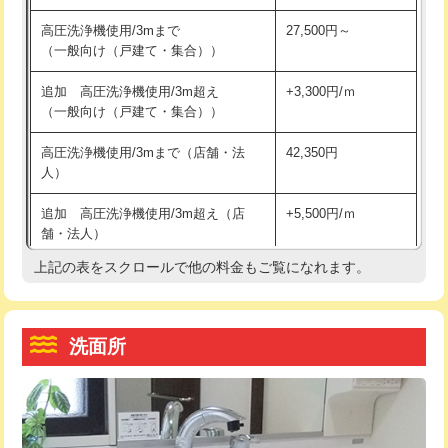
交換・取付（その他部品）
11,000円+材料費
マス交換（土の掘削・埋め戻し作業）
11,000円~
高圧洗浄機使用/3mまで
27,500円～
（一般向け（戸建て・集合））
持込商品取付（単水栓）
13,200円
マス交換（深さ50㎝未満）
55,000円
追加 高圧洗浄機使用/3m超え
+3,300円/ｍ
持込商品取付（混合水栓）
16,500円
マス交換（深さ50㎝以上）
66,000円
（一般向け（戸建て・集合））
持込商品取付（浄水器・分岐水栓）
16,500円
コンクリート斫り（厚さ10㎝まで）
27,500円
高圧洗浄機使用/3mまで（店舗・法
42,350円
人）
給水管工事※（ホール加工)
16,500円
コンクリート斫り（厚さ10㎝超え）
38,500円
追加 高圧洗浄機使用/3m超え（店
+5,500円/ｍ
給水管工事※（バンド止め)
3,300円
モルタル補修（厚さ10㎝まで）
27,500円
舗・法人）
給水管工事※（支持金具設置)
5,500円
モルタル補修（厚さ10㎝超え）
38,500円
上記の表をスクロールで他の料金もご覧になれます。
高度高圧洗浄換
現地調査
給水管工事※（保温材使用（バンド止
5,500円
洗面台設置
38,500円
トーラー作業
16,500円
め込み）)
洗面所
追加人工
16,500円
トーラー機使用/3mまで
33,000円
給水管工事※（土の掘削・埋め戻し作
11,000円
業)
廃棄・処分
現場見積
追加トーラー機使用/3m超え
+3,300円
給水管工事※（塩ビ管（VP・HI）使
33,000円
※給水管工事は20mmまでの価格です。
カメラ調査
33,000円
用/3ｍまで)