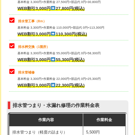
基本料金 3,300円+作業料金 27,500円+部品代 0円=30,800円
止水・漏水調査・防水処理・清掃・修
33,000円
WEB割引3,000円
27,800円(税込)
理・調整・分解・加工など（重作業）
マス交換（土の掘削・埋め戻し作業）
11,000円~
排水管工事（8ｍ）
その他部品の脱着
8,800円～
マス交換（深さ50㎝未満）
55,000円
基本料金 3,300円+作業料金 110,000円+部品代 0円=113,300円
WEB割引3,000円
110,300円(税込)
交換・取付（タンク）
22,000円+材料費
マス交換（深さ50㎝以上）
66,000円
交換・取付(単水栓（壁付・デッキ
13,200円+材料費
コンクリート斫り（厚さ10㎝まで）
27,500円
排水桝交換（1箇所）
式）)
基本料金 3,300円+作業料金 55,000円+部品代 0円=58,300円
コンクリート斫り（厚さ10㎝超え）
38,500円
WEB割引3,000円
55,300円(税込)
交換・取付(混合水栓（壁付・デッキ
16,500円+材料費
式・ワンホール）)
モルタル補修（厚さ10㎝まで）
27,500円
排水管補修
基本料金 3,300円+作業料金 22,000円+部品代 0円=25,300円
交換・取付(排水栓・排水トラップ
22,000円+材料費
モルタル補修（厚さ10㎝超え）
38,500円
WEB割引3,000円
22,300円(税込)
（P/S/ポップアップ））
台所シンク・作業台設置
現場見積
交換・取付（その他部品）
11,000円+材料費
排水管つまり・水漏れ修理の作業料金表
追加人工
16,500円
持込商品取付（単水栓）
13,200円
作業内容
作業料金
廃棄・処分
現場見積
持込商品取付（混合水栓）
16,500円
排水管つまり（軽度の詰まり）
5,500円