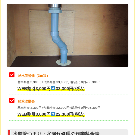
追加トーラー機使用/3m超え
+3,300円
給水管工事※（ライニング鋼管・銅
+8,800円
管・ポリ管・HT管使用/3ｍ超え)
カメラ調査
33,000円
排水管工事（土の掘削・埋め戻し作
11,000円~
桝清掃
8,800円
業）
止水・漏水調査・防水処理・清掃・修
11,000円
排水管工事（排水管工事/3ｍまで）
55,000円
理・調整・分解・加工など（軽作業）
排水管工事（追加 排水管工事/3ｍ超
+11,000円
止水・漏水調査・防水処理・清掃・修
22,000円
え）
理・調整・分解・加工など（中作業）
給水管補修（3ｍ迄）
マス交換（土の掘削・埋め戻し作業）
11,000円~
基本料金 3,300円+作業料金 33,000円+部品代 0円=36,300円
止水・漏水調査・防水処理・清掃・修
33,000円
WEB割引3,000円
33,300円(税込)
理・調整・分解・加工など（重作業）
マス交換（深さ50㎝未満）
55,000円
給水管撤去
その他部品の脱着
8,800円～
マス交換（深さ50㎝以上）
66,000円
基本料金 3,300円+作業料金 22,000円+部品代 0円=25,300円
WEB割引3,000円
22,300円(税込)
交換・取付（タンク）
22,000円+材料費
コンクリート斫り（厚さ10㎝まで）
27,500円
交換・取付(単水栓（壁付・デッキ
13,200円+材料費
コンクリート斫り（厚さ10㎝超え）
38,500円
式）)
水道管つまり・水漏れ修理の作業料金表