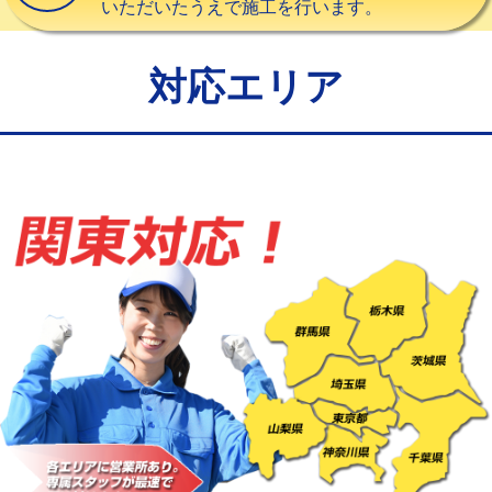
いただいたうえで施工を行います。
給水管工事※（バンド止め)
3,300円
給水管工事※（支持金具設置)
5,500円
対応エリア
給水管工事※（保温材使用（バンド止
5,500円
め込み）)
給水管工事※（土の掘削・埋め戻し作
11,000円
業)
給水管工事※（塩ビ管（VP・HI）使
33,000円
用/3ｍまで)
給水管工事※（塩ビ管（VP・HI）使
+8,800円
用（追加）/3ｍ超え)
給水管工事※（ライニング鋼管・銅
44,000円
管・ポリ管・HT管使用/3ｍまで)
給水管工事※（ライニング鋼管・銅
+8,800円
管・ポリ管・HT管使用/3ｍ超え)