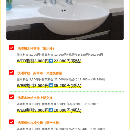
桝清掃
8,800円
給水管工事※（塩ビ管（VP・HI）使
+8,800円
用（追加）/3ｍ超え)
止水・漏水調査・防水処理・清掃・修
11,000円
理・調整・分解・加工など（軽作業）
給水管工事※（ライニング鋼管・銅
44,000円
管・ポリ管・HT管使用/3ｍまで)
止水・漏水調査・防水処理・清掃・修
22,000円
理・調整・分解・加工など（中作業）
給水管工事※（ライニング鋼管・銅
+8,800円
洗濯用水栓交換（単水栓）
管・ポリ管・HT管使用/3ｍ超え)
基本料金 3,300円+作業料金 13,200円+部品代 8,580円=25,080円
止水・漏水調査・防水処理・清掃・修
33,000円
WEB割引3,000円
22,080円(税込)
理・調整・分解・加工など（重作業）
排水管工事（土の掘削・埋め戻し作
11,000円~
業）
洗濯水栓、給水ホース交換作業
キッチンタンク脱着
16,500円
基本料金 3,300円+作業料金 22,000円+部品代 12,980円=38,280円
排水管工事（排水管工事/3ｍまで）
55,000円
WEB割引3,000円
35,280円(税込)
その他部品の脱着
8,800円～
排水管工事（追加 排水管工事/3ｍ超
+11,000円
交換・取付（タンク）
22,000円+材料費
洗濯水栓給水栓上部交換
え）
基本料金 3,300円+作業料金 8,800円+部品代 990円=13,090円
交換・取付(単水栓（壁付・デッキ
13,200円+材料費
WEB割引3,000円
10,090円(税込)
マス交換（土の掘削・埋め戻し作業）
11,000円~
式）)
洗面所の水栓交換（混合水栓）
マス交換（深さ50㎝未満）
55,000円
交換・取付(混合水栓（壁付・デッキ
16,500円+材料費
基本料金 3,300円+作業料金 16,500円+部品代 59,400円=79,200円