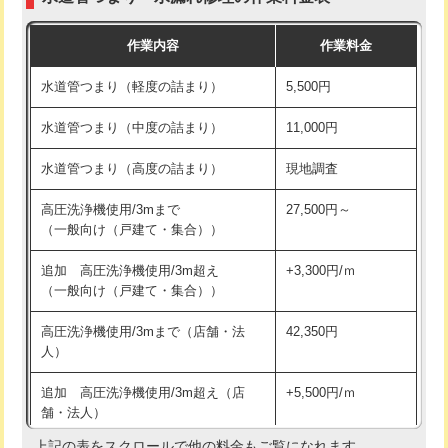
モルタル補修（厚さ10㎝まで）
27,500円
交換・取付(混合水栓（壁付・デッキ
16,500円+材料費
作業内容
作業料金
式・ワンホール）)
モルタル補修（厚さ10㎝超え）
38,500円
水道管つまり（軽度の詰まり）
5,500円
交換・取付(排水栓・排水トラップ
22,000円+材料費
洗面台設置
38,500円
（P/S/ポップアップ））
水道管つまり（中度の詰まり）
11,000円
化粧台設置
22,000円
交換・取付（その他部品）
11,000円+材料費
水道管つまり（高度の詰まり）
現地調査
追加人工
16,500円
持込商品取付（単水栓）
13,200円
高圧洗浄機使用/3mまで
27,500円～
廃棄・処分
現場見積
（一般向け（戸建て・集合））
持込商品取付（混合水栓）
16,500円
※給水管工事は20mmまでの価格です。
追加 高圧洗浄機使用/3m超え
+3,300円/ｍ
持込商品取付（浄水器・分岐水栓）
16,500円
（一般向け（戸建て・集合））
排水管工事（土の掘削・埋め戻し作
11,000円~
高圧洗浄機使用/3mまで（店舗・法
42,350円
業）
人）
排水管工事（排水管工事/3ｍまで）
55,000円
追加 高圧洗浄機使用/3m超え（店
+5,500円/ｍ
舗・法人）
排水管工事（追加 排水管工事/3ｍ超
+11,000円
え）
上記の表をスクロールで他の料金もご覧になれます。