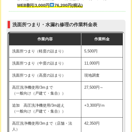
式・ワンホール）)
WEB割引3,000円
76,200円(税込)
マス交換（深さ50㎝以上）
66,000円
交換・取付(排水栓・排水トラップ
22,000円+材料費
コンクリート斫り（厚さ10㎝まで）
27,500円
（P/S/ポップアップ））
洗面所つまり・水漏れ修理の作業料金表
コンクリート斫り（厚さ10㎝超え）
38,500円
交換・取付（その他部品）
11,000円+材料費
作業内容
作業料金
モルタル補修（厚さ10㎝まで）
27,500円
持込商品取付（単水栓）
13,200円
洗面所つまり（軽度の詰まり）
5,500円
モルタル補修（厚さ10㎝超え）
38,500円
持込商品取付（混合水栓）
16,500円
洗面所つまり（中度の詰まり）
11,000円
洗面台設置
38,500円
持込商品取付（浄水器・分岐水栓）
16,500円
洗面所つまり（高度の詰まり）
現地調査
バスタブ設置
現場見積
給水管工事※（ホール加工)
16,500円
高圧洗浄機使用/3mまで
27,500円～
追加人工
16,500円
（一般向け（戸建て・集合））
給水管工事※（バンド止め)
3,300円
廃棄・処分
現場見積
追加 高圧洗浄機使用/3m超え
+3,300円/ｍ
給水管工事※（支持金具設置)
5,500円
（一般向け（戸建て・集合））
※給水管工事は20mmまでの価格です。
給水管工事※（保温材使用（バンド止
5,500円
高圧洗浄機使用/3mまで（店舗・法
42,350円
め込み）)
人）