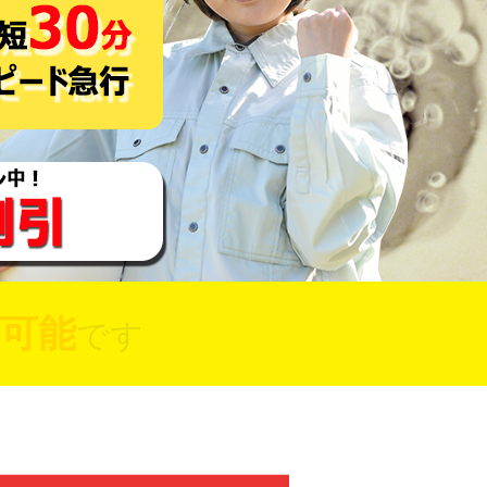
可能
です