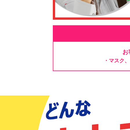
お
・マスク