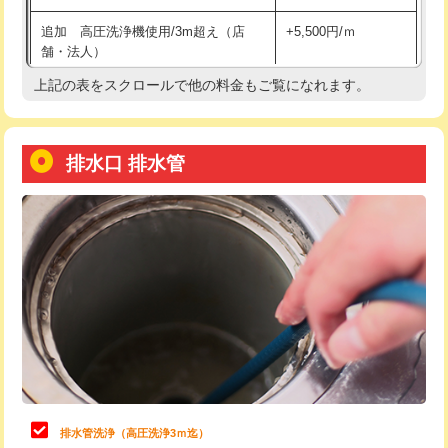
給水管工事※（土の掘削・埋め戻し作
11,000円
追加 高圧洗浄機使用/3m超え（店
+5,500円/ｍ
業)
舗・法人）
給水管工事※（塩ビ管（VP・HI）使
33,000円
上記の表をスクロールで他の料金もご覧になれます。
高度高圧洗浄換
現地調査
用/3ｍまで)
トーラー作業
16,500円
給水管工事※（塩ビ管（VP・HI）使
+8,800円
用（追加）/3ｍ超え)
排水口 排水管
トーラー機使用/3mまで
33,000円
給水管工事※（ライニング鋼管・銅
44,000円
追加トーラー機使用/3m超え
+3,300円
管・ポリ管・HT管使用/3ｍまで)
カメラ調査
33,000円
給水管工事※（ライニング鋼管・銅
+8,800円
管・ポリ管・HT管使用/3ｍ超え)
桝清掃
8,800円
排水管工事（土の掘削・埋め戻し作
11,000円~
止水・漏水調査・防水処理・清掃・修
11,000円
業）
理・調整・分解・加工など（軽作業）
排水管工事（排水管工事/3ｍまで）
55,000円
止水・漏水調査・防水処理・清掃・修
22,000円
理・調整・分解・加工など（中作業）
排水管工事（追加 排水管工事/3ｍ超
+11,000円
排水管洗浄（高圧洗浄3ｍ迄）
え）