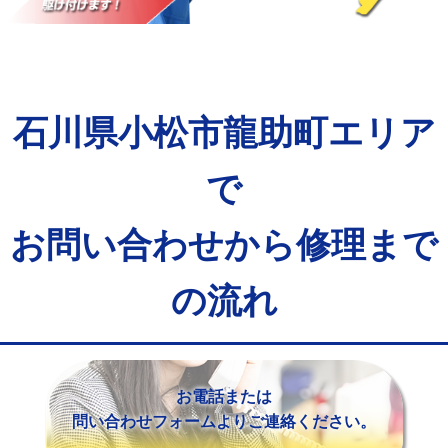
マス交換（土の掘削・埋め戻し作業）
11,000円~
マス交換（深さ50㎝未満）
55,000円
マス交換（深さ50㎝以上）
66,000円
石川県小松市龍助町エリア
コンクリート斫り（厚さ10㎝まで）
27,500円
コンクリート斫り（厚さ10㎝超え）
38,500円
で
モルタル補修（厚さ10㎝まで）
27,500円
お問い合わせから修理まで
モルタル補修（厚さ10㎝超え）
38,500円
の流れ
追加人工
16,500円
廃棄・処分
現場見積
※給水管工事は20mmまでの価格です。
お電話または
問い合わせフォームよりご連絡ください。