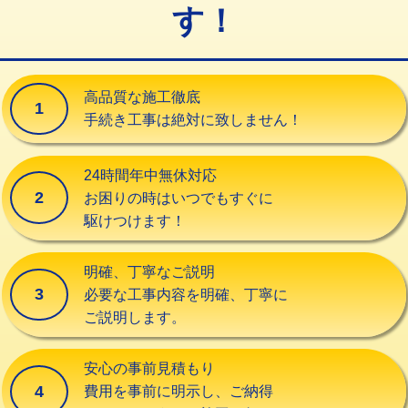
す！
交換・取付（タンク）
22,000円+材料費
交換・取付(単水栓（壁付・デッキ
13,200円+材料費
式）)
高品質な施工徹底
1
交換・取付(混合水栓（壁付・デッキ
16,500円+材料費
手続き工事は絶対に致しません！
式・ワンホール）)
交換・取付(排水栓・排水トラップ
22,000円+材料費
24時間年中無休対応
（P/S/ポップアップ））
2
お困りの時はいつでもすぐに
駆けつけます！
交換・取付（その他部品）
11,000円+材料費
持込商品取付（単水栓）
13,200円
明確、丁寧なご説明
3
必要な工事内容を明確、丁寧に
持込商品取付（混合水栓）
16,500円
ご説明します。
持込商品取付（浄水器・分岐水栓）
16,500円
安心の事前見積もり
給水管工事※（ホール加工)
16,500円
4
費用を事前に明示し、ご納得