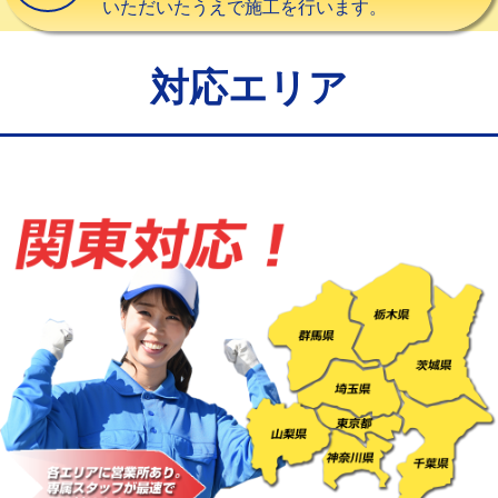
いただいたうえで施工を行います。
給水管工事※（バンド止め)
3,300円
給水管工事※（支持金具設置)
5,500円
対応エリア
給水管工事※（保温材使用（バンド止
5,500円
め込み）)
給水管工事※（土の掘削・埋め戻し作
11,000円
業)
給水管工事※（塩ビ管（VP・HI）使
33,000円
用/3ｍまで)
給水管工事※（塩ビ管（VP・HI）使
+8,800円
用（追加）/3ｍ超え)
給水管工事※（ライニング鋼管・銅
44,000円
管・ポリ管・HT管使用/3ｍまで)
給水管工事※（ライニング鋼管・銅
+8,800円
管・ポリ管・HT管使用/3ｍ超え)