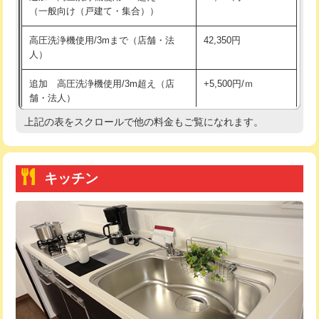
（一般向け（戸建て・集合））
持込商品取付（単水栓）
13,200円
高圧洗浄機使用/3mまで（店舗・法
42,350円
人）
持込商品取付（混合水栓）
16,500円
追加 高圧洗浄機使用/3m超え（店
+5,500円/ｍ
持込商品取付（浄水器・分岐水栓）
16,500円
舗・法人）
持込商品取付（温水洗浄便座）
22,000円
上記の表をスクロールで他の料金もご覧になれます。
高度高圧洗浄換
現地調査
持込商品取付（普通便座⇔温水洗浄便
22,000円
トーラー作業
16,500円
座）
キッチン
トーラー機使用/3mまで
33,000円
給水管工事※（ホール加工)
16,500円
追加トーラー機使用/3m超え
+3,300円
給水管工事※（バンド止め)
3,300円
カメラ調査
33,000円
給水管工事※（支持金具設置)
5,500円
桝清掃
8,800円
給水管工事※（保温材使用（バンド止
5,500円
め込み）)
止水・漏水調査・防水処理・清掃・修
11,000円
理・調整・分解・加工など（軽作業）