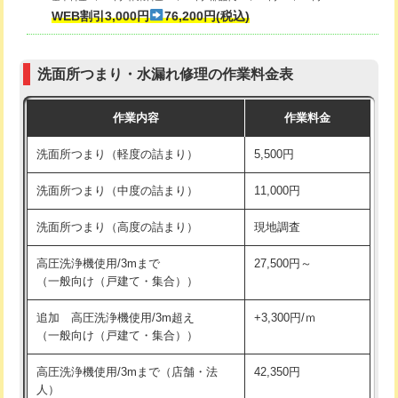
式・ワンホール）)
WEB割引3,000円
76,200円(税込)
マス交換（深さ50㎝以上）
66,000円
交換・取付(排水栓・排水トラップ
22,000円+材料費
コンクリート斫り（厚さ10㎝まで）
27,500円
（P/S/ポップアップ））
洗面所つまり・水漏れ修理の作業料金表
コンクリート斫り（厚さ10㎝超え）
38,500円
交換・取付（その他部品）
11,000円+材料費
作業内容
作業料金
モルタル補修（厚さ10㎝まで）
27,500円
持込商品取付（単水栓）
13,200円
洗面所つまり（軽度の詰まり）
5,500円
モルタル補修（厚さ10㎝超え）
38,500円
持込商品取付（混合水栓）
16,500円
洗面所つまり（中度の詰まり）
11,000円
洗面台設置
38,500円
持込商品取付（浄水器・分岐水栓）
16,500円
洗面所つまり（高度の詰まり）
現地調査
バスタブ設置
現場見積
給水管工事※（ホール加工)
16,500円
高圧洗浄機使用/3mまで
27,500円～
追加人工
16,500円
（一般向け（戸建て・集合））
給水管工事※（バンド止め)
3,300円
廃棄・処分
現場見積
追加 高圧洗浄機使用/3m超え
+3,300円/ｍ
給水管工事※（支持金具設置)
5,500円
（一般向け（戸建て・集合））
※給水管工事は20mmまでの価格です。
給水管工事※（保温材使用（バンド止
5,500円
高圧洗浄機使用/3mまで（店舗・法
42,350円
め込み）)
人）