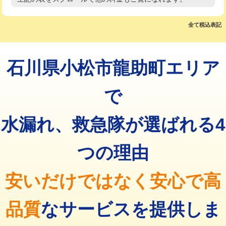
高度高圧洗浄換
現地調査
マス交換（土の掘削・埋め戻し作業）
11,000円~
トーラー作業
16,500円
全て税込表記
マス交換（深さ50㎝未満）
55,000円
トーラー機使用/3mまで
33,000円
マス交換（深さ50㎝以上）
66,000円
石川県小松市龍助町エリア
追加トーラー機使用/3m超え
+3,300円
コンクリート斫り（厚さ10㎝まで）
27,500円
カメラ調査
33,000円
で
コンクリート斫り（厚さ10㎝超え）
38,500円
桝清掃
8,800円
水漏れ、救急隊が選ばれる4
モルタル補修（厚さ10㎝まで）
27,500円
止水・漏水調査・防水処理・清掃・修
11,000円
理・調整・分解・加工など（軽作業）
モルタル補修（厚さ10㎝超え）
38,500円
つの理由
止水・漏水調査・防水処理・清掃・修
22,000円
追加人工
16,500円
理・調整・分解・加工など（中作業）
安いだけではなく安心で高
廃棄・処分
現場見積
止水・漏水調査・防水処理・清掃・修
33,000円
理・調整・分解・加工など（重作業）
品質
なサービスを提供しま
その他部品の脱着
8,800円～