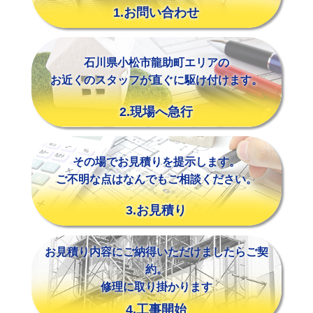
1.お問い合わせ
石川県小松市龍助町エリアの
お近くのスタッフが直ぐに駆け付けます。
2.現場へ急行
その場でお見積りを提示します。
ご不明な点はなんでもご相談ください。
3.お見積り
お見積り内容にご納得いただけましたらご契
約。
修理に取り掛かります
4.工事開始