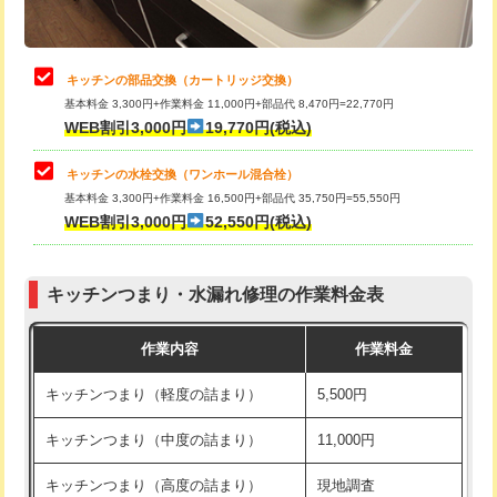
給水管工事※（土の掘削・埋め戻し作
11,000円
業)
止水・漏水調査・防水処理・清掃・修
22,000円
理・調整・分解・加工など（中作業）
給水管工事※（塩ビ管（VP・HI）使
33,000円
キッチンの部品交換（カートリッジ交換）
用/3ｍまで)
基本料金 3,300円+作業料金 11,000円+部品代 8,470円=22,770円
止水・漏水調査・防水処理・清掃・修
33,000円
WEB割引3,000円
19,770円(税込)
理・調整・分解・加工など（重作業）
給水管工事※（塩ビ管（VP・HI）使
+8,800円
用（追加）/3ｍ超え)
キッチンの水栓交換（ワンホール混合栓）
お風呂タンク脱着
16,500円
基本料金 3,300円+作業料金 16,500円+部品代 35,750円=55,550円
給水管工事※（ライニング鋼管・銅
44,000円
WEB割引3,000円
52,550円(税込)
その他部品の脱着
8,800円～
管・ポリ管・HT管使用/3ｍまで)
交換・取付（タンク）
22,000円+材料費
給水管工事※（ライニング鋼管・銅
+8,800円
管・ポリ管・HT管使用/3ｍ超え)
キッチンつまり・水漏れ修理の作業料金表
交換・取付(単水栓（壁付・デッキ
13,200円+材料費
式）)
排水管工事（土の掘削・埋め戻し作
11,000円~
作業内容
作業料金
業）
交換・取付(混合水栓（壁付・デッキ
16,500円+材料費
キッチンつまり（軽度の詰まり）
5,500円
式・ワンホール）)
排水管工事（排水管工事/3ｍまで）
55,000円
キッチンつまり（中度の詰まり）
11,000円
交換・取付(排水栓・排水トラップ
22,000円+材料費
排水管工事（追加 排水管工事/3ｍ超
+11,000円
（P/S/ポップアップ））
え）
キッチンつまり（高度の詰まり）
現地調査