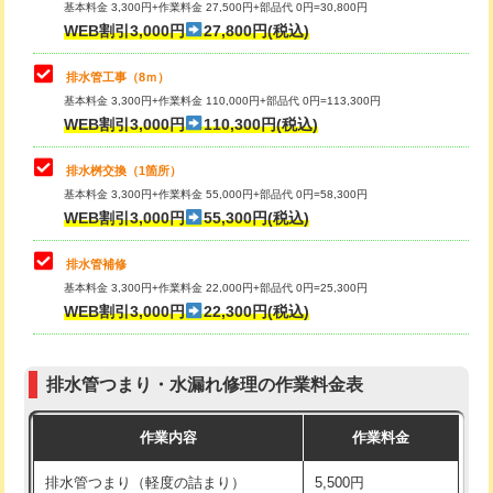
基本料金 3,300円+作業料金 27,500円+部品代 0円=30,800円
止水・漏水調査・防水処理・清掃・修
33,000円
WEB割引3,000円
27,800円(税込)
理・調整・分解・加工など（重作業）
マス交換（土の掘削・埋め戻し作業）
11,000円~
排水管工事（8ｍ）
その他部品の脱着
8,800円～
マス交換（深さ50㎝未満）
55,000円
基本料金 3,300円+作業料金 110,000円+部品代 0円=113,300円
WEB割引3,000円
110,300円(税込)
交換・取付（タンク）
22,000円+材料費
マス交換（深さ50㎝以上）
66,000円
交換・取付(単水栓（壁付・デッキ
13,200円+材料費
コンクリート斫り（厚さ10㎝まで）
27,500円
排水桝交換（1箇所）
式）)
基本料金 3,300円+作業料金 55,000円+部品代 0円=58,300円
コンクリート斫り（厚さ10㎝超え）
38,500円
WEB割引3,000円
55,300円(税込)
交換・取付(混合水栓（壁付・デッキ
16,500円+材料費
式・ワンホール）)
モルタル補修（厚さ10㎝まで）
27,500円
排水管補修
基本料金 3,300円+作業料金 22,000円+部品代 0円=25,300円
交換・取付(排水栓・排水トラップ
22,000円+材料費
モルタル補修（厚さ10㎝超え）
38,500円
WEB割引3,000円
22,300円(税込)
（P/S/ポップアップ））
台所シンク・作業台設置
現場見積
交換・取付（その他部品）
11,000円+材料費
排水管つまり・水漏れ修理の作業料金表
追加人工
16,500円
持込商品取付（単水栓）
13,200円
作業内容
作業料金
廃棄・処分
現場見積
持込商品取付（混合水栓）
16,500円
排水管つまり（軽度の詰まり）
5,500円