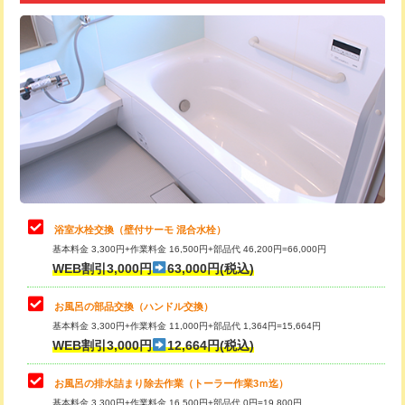
追加トーラー機使用/3m超え
+3,300円
カメラ調査
33,000円
桝清掃
8,800円
止水・漏水調査・防水処理・清掃・修
11,000円
理・調整・分解・加工など（軽作業）
止水・漏水調査・防水処理・清掃・修
22,000円
理・調整・分解・加工など（中作業）
浴室水栓交換（壁付サーモ 混合水栓）
基本料金 3,300円+作業料金 16,500円+部品代 46,200円=66,000円
止水・漏水調査・防水処理・清掃・修
33,000円
WEB割引3,000円
63,000円(税込)
理・調整・分解・加工など（重作業）
お風呂の部品交換（ハンドル交換）
トイレタンク脱着
16,500円
基本料金 3,300円+作業料金 11,000円+部品代 1,364円=15,664円
WEB割引3,000円
12,664円(税込)
トイレ便器脱着
16,500円
タンクレストイレ脱着
33,000円
お風呂の排水詰まり除去作業（トーラー作業3ｍ迄）
基本料金 3,300円+作業料金 16,500円+部品代 0円=19,800円