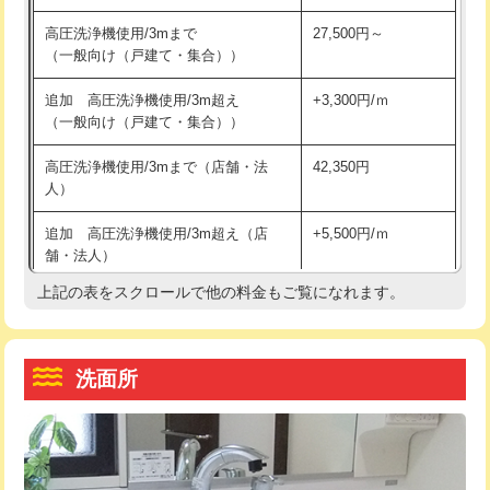
交換・取付（その他部品）
11,000円+材料費
マス交換（土の掘削・埋め戻し作業）
11,000円~
高圧洗浄機使用/3mまで
27,500円～
（一般向け（戸建て・集合））
持込商品取付（単水栓）
13,200円
マス交換（深さ50㎝未満）
55,000円
追加 高圧洗浄機使用/3m超え
+3,300円/ｍ
持込商品取付（混合水栓）
16,500円
マス交換（深さ50㎝以上）
66,000円
（一般向け（戸建て・集合））
持込商品取付（浄水器・分岐水栓）
16,500円
コンクリート斫り（厚さ10㎝まで）
27,500円
高圧洗浄機使用/3mまで（店舗・法
42,350円
人）
給水管工事※（ホール加工)
16,500円
コンクリート斫り（厚さ10㎝超え）
38,500円
追加 高圧洗浄機使用/3m超え（店
+5,500円/ｍ
給水管工事※（バンド止め)
3,300円
モルタル補修（厚さ10㎝まで）
27,500円
舗・法人）
給水管工事※（支持金具設置)
5,500円
モルタル補修（厚さ10㎝超え）
38,500円
上記の表をスクロールで他の料金もご覧になれます。
高度高圧洗浄換
現地調査
給水管工事※（保温材使用（バンド止
5,500円
洗面台設置
38,500円
トーラー作業
16,500円
め込み）)
洗面所
追加人工
16,500円
トーラー機使用/3mまで
33,000円
給水管工事※（土の掘削・埋め戻し作
11,000円
業)
廃棄・処分
現場見積
追加トーラー機使用/3m超え
+3,300円
給水管工事※（塩ビ管（VP・HI）使
33,000円
※給水管工事は20mmまでの価格です。
カメラ調査
33,000円
用/3ｍまで)