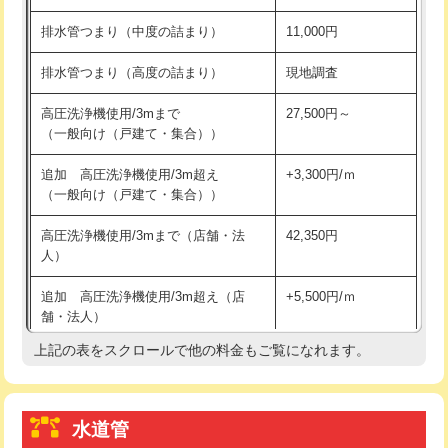
※給水管工事は20mmまでの価格です。
持込商品取付（浄水器・分岐水栓）
16,500円
排水管つまり（中度の詰まり）
11,000円
給水管工事※（ホール加工)
16,500円
排水管つまり（高度の詰まり）
現地調査
給水管工事※（バンド止め)
3,300円
高圧洗浄機使用/3mまで
27,500円～
（一般向け（戸建て・集合））
給水管工事※（支持金具設置)
5,500円
追加 高圧洗浄機使用/3m超え
+3,300円/ｍ
給水管工事※（保温材使用（バンド止
5,500円
（一般向け（戸建て・集合））
め込み）)
高圧洗浄機使用/3mまで（店舗・法
42,350円
給水管工事※（土の掘削・埋め戻し作
11,000円
人）
業)
追加 高圧洗浄機使用/3m超え（店
+5,500円/ｍ
給水管工事※（塩ビ管（VP・HI）使
33,000円
舗・法人）
用/3ｍまで)
上記の表をスクロールで他の料金もご覧になれます。
高度高圧洗浄換
現地調査
給水管工事※（塩ビ管（VP・HI）使
+8,800円
用（追加）/3ｍ超え)
トーラー作業
16,500円
給水管工事※（ライニング鋼管・銅
44,000円
水道管
トーラー機使用/3mまで
33,000円
管・ポリ管・HT管使用/3ｍまで)