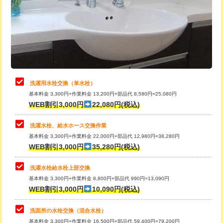
桝清掃
8,800円
給水管工事※（塩ビ管（VP・HI）使
+8,800円
用（追加）/3ｍ超え)
止水・漏水調査・防水処理・清掃・修
11,000円
理・調整・分解・加工など（軽作業）
給水管工事※（ライニング鋼管・銅
44,000円
管・ポリ管・HT管使用/3ｍまで)
止水・漏水調査・防水処理・清掃・修
22,000円
理・調整・分解・加工など（中作業）
給水管工事※（ライニング鋼管・銅
+8,800円
洗濯用水栓交換（単水栓）
管・ポリ管・HT管使用/3ｍ超え)
基本料金 3,300円+作業料金 13,200円+部品代 8,580円=25,080円
止水・漏水調査・防水処理・清掃・修
33,000円
WEB割引3,000円
22,080円(税込)
理・調整・分解・加工など（重作業）
排水管工事（土の掘削・埋め戻し作
11,000円~
業）
洗濯水栓、給水ホース交換作業
キッチンタンク脱着
16,500円
基本料金 3,300円+作業料金 22,000円+部品代 12,980円=38,280円
排水管工事（排水管工事/3ｍまで）
55,000円
WEB割引3,000円
35,280円(税込)
その他部品の脱着
8,800円～
排水管工事（追加 排水管工事/3ｍ超
+11,000円
交換・取付（タンク）
22,000円+材料費
洗濯水栓給水栓上部交換
え）
基本料金 3,300円+作業料金 8,800円+部品代 990円=13,090円
交換・取付(単水栓（壁付・デッキ
13,200円+材料費
WEB割引3,000円
10,090円(税込)
マス交換（土の掘削・埋め戻し作業）
11,000円~
式）)
洗面所の水栓交換（混合水栓）
マス交換（深さ50㎝未満）
55,000円
交換・取付(混合水栓（壁付・デッキ
16,500円+材料費
基本料金 3,300円+作業料金 16,500円+部品代 59,400円=79,200円