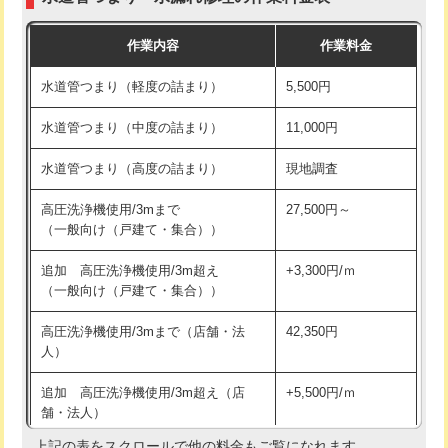
モルタル補修（厚さ10㎝まで）
27,500円
交換・取付(混合水栓（壁付・デッキ
16,500円+材料費
作業内容
作業料金
式・ワンホール）)
モルタル補修（厚さ10㎝超え）
38,500円
水道管つまり（軽度の詰まり）
5,500円
交換・取付(排水栓・排水トラップ
22,000円+材料費
洗面台設置
38,500円
（P/S/ポップアップ））
水道管つまり（中度の詰まり）
11,000円
化粧台設置
22,000円
交換・取付（その他部品）
11,000円+材料費
水道管つまり（高度の詰まり）
現地調査
追加人工
16,500円
持込商品取付（単水栓）
13,200円
高圧洗浄機使用/3mまで
27,500円～
廃棄・処分
現場見積
（一般向け（戸建て・集合））
持込商品取付（混合水栓）
16,500円
※給水管工事は20mmまでの価格です。
追加 高圧洗浄機使用/3m超え
+3,300円/ｍ
持込商品取付（浄水器・分岐水栓）
16,500円
（一般向け（戸建て・集合））
排水管工事（土の掘削・埋め戻し作
11,000円~
高圧洗浄機使用/3mまで（店舗・法
42,350円
業）
人）
排水管工事（排水管工事/3ｍまで）
55,000円
追加 高圧洗浄機使用/3m超え（店
+5,500円/ｍ
舗・法人）
排水管工事（追加 排水管工事/3ｍ超
+11,000円
え）
上記の表をスクロールで他の料金もご覧になれます。