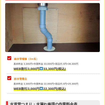
追加トーラー機使用/3m超え
+3,300円
給水管工事※（ライニング鋼管・銅
+8,800円
管・ポリ管・HT管使用/3ｍ超え)
カメラ調査
33,000円
排水管工事（土の掘削・埋め戻し作
11,000円~
桝清掃
8,800円
業）
止水・漏水調査・防水処理・清掃・修
11,000円
排水管工事（排水管工事/3ｍまで）
55,000円
理・調整・分解・加工など（軽作業）
排水管工事（追加 排水管工事/3ｍ超
+11,000円
止水・漏水調査・防水処理・清掃・修
22,000円
え）
理・調整・分解・加工など（中作業）
給水管補修（3ｍ迄）
マス交換（土の掘削・埋め戻し作業）
11,000円~
基本料金 3,300円+作業料金 33,000円+部品代 0円=36,300円
止水・漏水調査・防水処理・清掃・修
33,000円
WEB割引3,000円
33,300円(税込)
理・調整・分解・加工など（重作業）
マス交換（深さ50㎝未満）
55,000円
給水管撤去
その他部品の脱着
8,800円～
マス交換（深さ50㎝以上）
66,000円
基本料金 3,300円+作業料金 22,000円+部品代 0円=25,300円
WEB割引3,000円
22,300円(税込)
交換・取付（タンク）
22,000円+材料費
コンクリート斫り（厚さ10㎝まで）
27,500円
交換・取付(単水栓（壁付・デッキ
13,200円+材料費
コンクリート斫り（厚さ10㎝超え）
38,500円
式）)
水道管つまり・水漏れ修理の作業料金表