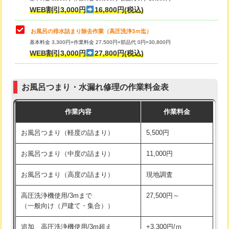
小便器トイレ脱着
現地見積
WEB割引3,000円
16,800円(税込)
その他部品の脱着
8,800円～
お風呂の排水詰まり除去作業（高圧洗浄3ｍ迄）
基本料金 3,300円+作業料金 27,500円+部品代 0円=30,800円
交換・取付（タンク）
22,000円+材料費
WEB割引3,000円
27,800円(税込)
交換・取付（便器）
22,000円+材料費
お風呂つまり・水漏れ修理の作業料金表
交換・取付（普通便座）
11,000円+材料費
作業内容
作業料金
交換・取付（温水洗浄便座）
16,500円+材料費
お風呂つまり（軽度の詰まり）
5,500円
交換・取付(単水栓（壁付・デッキ
13,200円+材料費
式）)
お風呂つまり（中度の詰まり）
11,000円
交換・取付(混合水栓（壁付・デッキ
16,500円+材料費
お風呂つまり（高度の詰まり）
現地調査
式・ワンホール）)
高圧洗浄機使用/3mまで
27,500円～
交換・取付(排水栓・排水トラップ
22,000円+材料費
（一般向け（戸建て・集合））
（P/S/ポップアップ））
追加 高圧洗浄機使用/3m超え
+3,300円/ｍ
交換・取付（その他部品）
11,000円+材料費