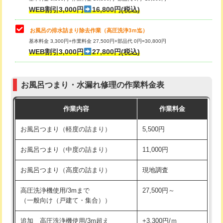
小便器トイレ脱着
現地見積
WEB割引3,000円
16,800円(税込)
その他部品の脱着
8,800円～
お風呂の排水詰まり除去作業（高圧洗浄3ｍ迄）
基本料金 3,300円+作業料金 27,500円+部品代 0円=30,800円
交換・取付（タンク）
22,000円+材料費
WEB割引3,000円
27,800円(税込)
交換・取付（便器）
22,000円+材料費
お風呂つまり・水漏れ修理の作業料金表
交換・取付（普通便座）
11,000円+材料費
作業内容
作業料金
交換・取付（温水洗浄便座）
16,500円+材料費
お風呂つまり（軽度の詰まり）
5,500円
交換・取付(単水栓（壁付・デッキ
13,200円+材料費
式）)
お風呂つまり（中度の詰まり）
11,000円
交換・取付(混合水栓（壁付・デッキ
16,500円+材料費
お風呂つまり（高度の詰まり）
現地調査
式・ワンホール）)
高圧洗浄機使用/3mまで
27,500円～
交換・取付(排水栓・排水トラップ
22,000円+材料費
（一般向け（戸建て・集合））
（P/S/ポップアップ））
追加 高圧洗浄機使用/3m超え
+3,300円/ｍ
交換・取付（その他部品）
11,000円+材料費