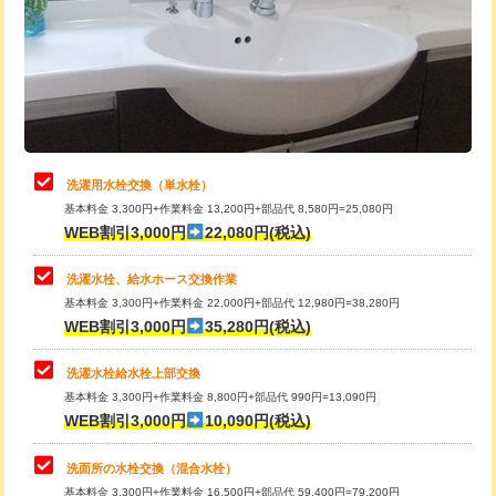
桝清掃
8,800円
給水管工事※（塩ビ管（VP・HI）使
+8,800円
用（追加）/3ｍ超え)
止水・漏水調査・防水処理・清掃・修
11,000円
理・調整・分解・加工など（軽作業）
給水管工事※（ライニング鋼管・銅
44,000円
管・ポリ管・HT管使用/3ｍまで)
止水・漏水調査・防水処理・清掃・修
22,000円
理・調整・分解・加工など（中作業）
給水管工事※（ライニング鋼管・銅
+8,800円
洗濯用水栓交換（単水栓）
管・ポリ管・HT管使用/3ｍ超え)
基本料金 3,300円+作業料金 13,200円+部品代 8,580円=25,080円
止水・漏水調査・防水処理・清掃・修
33,000円
WEB割引3,000円
22,080円(税込)
理・調整・分解・加工など（重作業）
排水管工事（土の掘削・埋め戻し作
11,000円~
業）
洗濯水栓、給水ホース交換作業
キッチンタンク脱着
16,500円
基本料金 3,300円+作業料金 22,000円+部品代 12,980円=38,280円
排水管工事（排水管工事/3ｍまで）
55,000円
WEB割引3,000円
35,280円(税込)
その他部品の脱着
8,800円～
排水管工事（追加 排水管工事/3ｍ超
+11,000円
交換・取付（タンク）
22,000円+材料費
洗濯水栓給水栓上部交換
え）
基本料金 3,300円+作業料金 8,800円+部品代 990円=13,090円
交換・取付(単水栓（壁付・デッキ
13,200円+材料費
WEB割引3,000円
10,090円(税込)
マス交換（土の掘削・埋め戻し作業）
11,000円~
式）)
洗面所の水栓交換（混合水栓）
マス交換（深さ50㎝未満）
55,000円
交換・取付(混合水栓（壁付・デッキ
16,500円+材料費
基本料金 3,300円+作業料金 16,500円+部品代 59,400円=79,200円