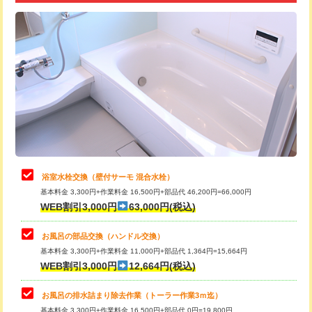
追加トーラー機使用/3m超え
+3,300円
カメラ調査
33,000円
桝清掃
8,800円
止水・漏水調査・防水処理・清掃・修
11,000円
理・調整・分解・加工など（軽作業）
止水・漏水調査・防水処理・清掃・修
22,000円
理・調整・分解・加工など（中作業）
浴室水栓交換（壁付サーモ 混合水栓）
基本料金 3,300円+作業料金 16,500円+部品代 46,200円=66,000円
止水・漏水調査・防水処理・清掃・修
33,000円
WEB割引3,000円
63,000円(税込)
理・調整・分解・加工など（重作業）
お風呂の部品交換（ハンドル交換）
トイレタンク脱着
16,500円
基本料金 3,300円+作業料金 11,000円+部品代 1,364円=15,664円
WEB割引3,000円
12,664円(税込)
トイレ便器脱着
16,500円
タンクレストイレ脱着
33,000円
お風呂の排水詰まり除去作業（トーラー作業3ｍ迄）
基本料金 3,300円+作業料金 16,500円+部品代 0円=19,800円