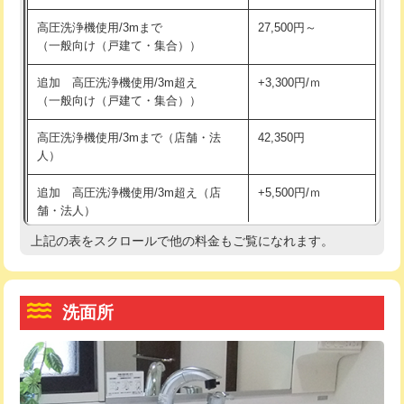
交換・取付（その他部品）
11,000円+材料費
マス交換（土の掘削・埋め戻し作業）
11,000円~
高圧洗浄機使用/3mまで
27,500円～
（一般向け（戸建て・集合））
持込商品取付（単水栓）
13,200円
マス交換（深さ50㎝未満）
55,000円
追加 高圧洗浄機使用/3m超え
+3,300円/ｍ
持込商品取付（混合水栓）
16,500円
マス交換（深さ50㎝以上）
66,000円
（一般向け（戸建て・集合））
持込商品取付（浄水器・分岐水栓）
16,500円
コンクリート斫り（厚さ10㎝まで）
27,500円
高圧洗浄機使用/3mまで（店舗・法
42,350円
人）
給水管工事※（ホール加工)
16,500円
コンクリート斫り（厚さ10㎝超え）
38,500円
追加 高圧洗浄機使用/3m超え（店
+5,500円/ｍ
給水管工事※（バンド止め)
3,300円
モルタル補修（厚さ10㎝まで）
27,500円
舗・法人）
給水管工事※（支持金具設置)
5,500円
モルタル補修（厚さ10㎝超え）
38,500円
上記の表をスクロールで他の料金もご覧になれます。
高度高圧洗浄換
現地調査
給水管工事※（保温材使用（バンド止
5,500円
洗面台設置
38,500円
トーラー作業
16,500円
め込み）)
洗面所
追加人工
16,500円
トーラー機使用/3mまで
33,000円
給水管工事※（土の掘削・埋め戻し作
11,000円
業)
廃棄・処分
現場見積
追加トーラー機使用/3m超え
+3,300円
給水管工事※（塩ビ管（VP・HI）使
33,000円
※給水管工事は20mmまでの価格です。
カメラ調査
33,000円
用/3ｍまで)