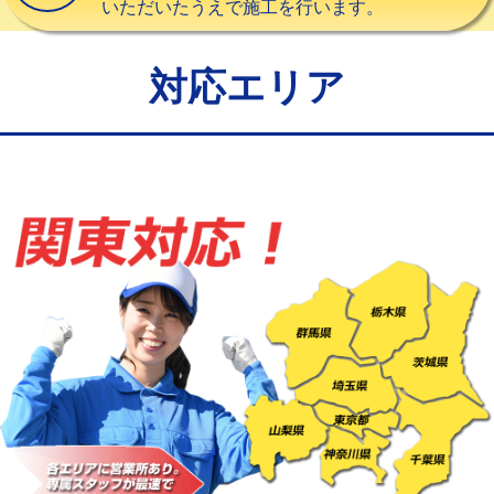
いただいたうえで施工を行います。
給水管工事※（バンド止め)
3,300円
給水管工事※（支持金具設置)
5,500円
対応エリア
給水管工事※（保温材使用（バンド止
5,500円
め込み）)
給水管工事※（土の掘削・埋め戻し作
11,000円
業)
給水管工事※（塩ビ管（VP・HI）使
33,000円
用/3ｍまで)
給水管工事※（塩ビ管（VP・HI）使
+8,800円
用（追加）/3ｍ超え)
給水管工事※（ライニング鋼管・銅
44,000円
管・ポリ管・HT管使用/3ｍまで)
給水管工事※（ライニング鋼管・銅
+8,800円
管・ポリ管・HT管使用/3ｍ超え)