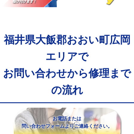
マス交換（土の掘削・埋め戻し作業）
11,000円~
マス交換（深さ50㎝未満）
55,000円
マス交換（深さ50㎝以上）
66,000円
福井県大飯郡おおい町広岡
コンクリート斫り（厚さ10㎝まで）
27,500円
コンクリート斫り（厚さ10㎝超え）
38,500円
エリアで
モルタル補修（厚さ10㎝まで）
27,500円
お問い合わせから修理まで
モルタル補修（厚さ10㎝超え）
38,500円
の流れ
追加人工
16,500円
廃棄・処分
現場見積
※給水管工事は20mmまでの価格です。
お電話または
問い合わせフォームよりご連絡ください。