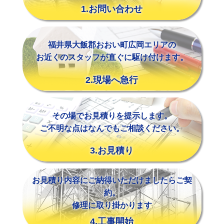
1.お問い合わせ
福井県大飯郡おおい町広岡エリアの
お近くのスタッフが直ぐに駆け付けます。
2.現場へ急行
その場でお見積りを提示します。
ご不明な点はなんでもご相談ください。
3.お見積り
お見積り内容にご納得いただけましたらご契
約。
修理に取り掛かります
4.工事開始