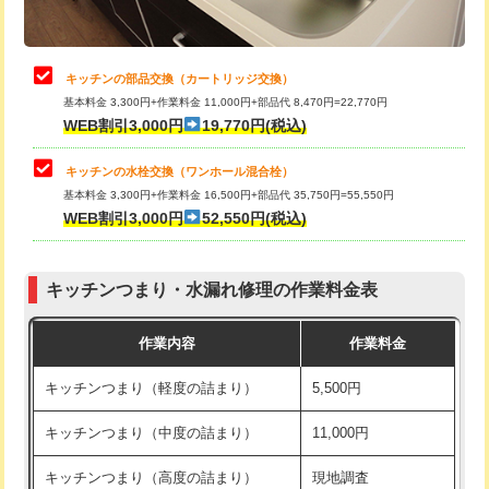
給水管工事※（土の掘削・埋め戻し作
11,000円
業)
止水・漏水調査・防水処理・清掃・修
22,000円
理・調整・分解・加工など（中作業）
給水管工事※（塩ビ管（VP・HI）使
33,000円
キッチンの部品交換（カートリッジ交換）
用/3ｍまで)
基本料金 3,300円+作業料金 11,000円+部品代 8,470円=22,770円
止水・漏水調査・防水処理・清掃・修
33,000円
WEB割引3,000円
19,770円(税込)
理・調整・分解・加工など（重作業）
給水管工事※（塩ビ管（VP・HI）使
+8,800円
用（追加）/3ｍ超え)
キッチンの水栓交換（ワンホール混合栓）
お風呂タンク脱着
16,500円
基本料金 3,300円+作業料金 16,500円+部品代 35,750円=55,550円
給水管工事※（ライニング鋼管・銅
44,000円
WEB割引3,000円
52,550円(税込)
その他部品の脱着
8,800円～
管・ポリ管・HT管使用/3ｍまで)
交換・取付（タンク）
22,000円+材料費
給水管工事※（ライニング鋼管・銅
+8,800円
管・ポリ管・HT管使用/3ｍ超え)
キッチンつまり・水漏れ修理の作業料金表
交換・取付(単水栓（壁付・デッキ
13,200円+材料費
式）)
排水管工事（土の掘削・埋め戻し作
11,000円~
作業内容
作業料金
業）
交換・取付(混合水栓（壁付・デッキ
16,500円+材料費
キッチンつまり（軽度の詰まり）
5,500円
式・ワンホール）)
排水管工事（排水管工事/3ｍまで）
55,000円
キッチンつまり（中度の詰まり）
11,000円
交換・取付(排水栓・排水トラップ
22,000円+材料費
排水管工事（追加 排水管工事/3ｍ超
+11,000円
（P/S/ポップアップ））
え）
キッチンつまり（高度の詰まり）
現地調査