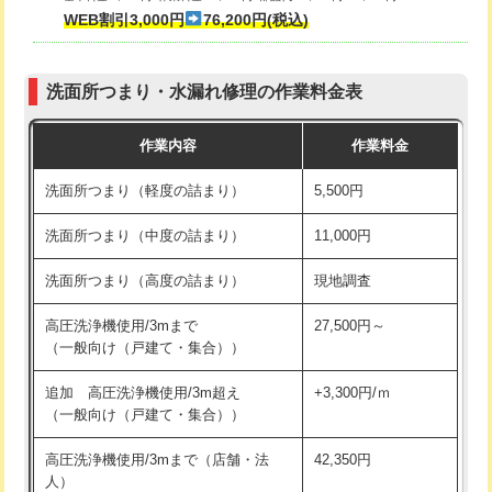
式・ワンホール）)
WEB割引3,000円
76,200円(税込)
マス交換（深さ50㎝以上）
66,000円
交換・取付(排水栓・排水トラップ
22,000円+材料費
コンクリート斫り（厚さ10㎝まで）
27,500円
（P/S/ポップアップ））
洗面所つまり・水漏れ修理の作業料金表
コンクリート斫り（厚さ10㎝超え）
38,500円
交換・取付（その他部品）
11,000円+材料費
作業内容
作業料金
モルタル補修（厚さ10㎝まで）
27,500円
持込商品取付（単水栓）
13,200円
洗面所つまり（軽度の詰まり）
5,500円
モルタル補修（厚さ10㎝超え）
38,500円
持込商品取付（混合水栓）
16,500円
洗面所つまり（中度の詰まり）
11,000円
洗面台設置
38,500円
持込商品取付（浄水器・分岐水栓）
16,500円
洗面所つまり（高度の詰まり）
現地調査
バスタブ設置
現場見積
給水管工事※（ホール加工)
16,500円
高圧洗浄機使用/3mまで
27,500円～
追加人工
16,500円
（一般向け（戸建て・集合））
給水管工事※（バンド止め)
3,300円
廃棄・処分
現場見積
追加 高圧洗浄機使用/3m超え
+3,300円/ｍ
給水管工事※（支持金具設置)
5,500円
（一般向け（戸建て・集合））
※給水管工事は20mmまでの価格です。
給水管工事※（保温材使用（バンド止
5,500円
高圧洗浄機使用/3mまで（店舗・法
42,350円
め込み）)
人）