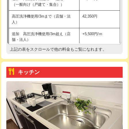
（一般向け（戸建て・集合））
持込商品取付（単水栓）
13,200円
高圧洗浄機使用/3mまで（店舗・法
42,350円
人）
持込商品取付（混合水栓）
16,500円
追加 高圧洗浄機使用/3m超え（店
+5,500円/ｍ
持込商品取付（浄水器・分岐水栓）
16,500円
舗・法人）
持込商品取付（温水洗浄便座）
22,000円
上記の表をスクロールで他の料金もご覧になれます。
高度高圧洗浄換
現地調査
持込商品取付（普通便座⇔温水洗浄便
22,000円
トーラー作業
16,500円
座）
キッチン
トーラー機使用/3mまで
33,000円
給水管工事※（ホール加工)
16,500円
追加トーラー機使用/3m超え
+3,300円
給水管工事※（バンド止め)
3,300円
カメラ調査
33,000円
給水管工事※（支持金具設置)
5,500円
桝清掃
8,800円
給水管工事※（保温材使用（バンド止
5,500円
め込み）)
止水・漏水調査・防水処理・清掃・修
11,000円
理・調整・分解・加工など（軽作業）