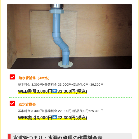
追加トーラー機使用/3m超え
+3,300円
給水管工事※（ライニング鋼管・銅
+8,800円
管・ポリ管・HT管使用/3ｍ超え)
カメラ調査
33,000円
排水管工事（土の掘削・埋め戻し作
11,000円~
桝清掃
8,800円
業）
止水・漏水調査・防水処理・清掃・修
11,000円
排水管工事（排水管工事/3ｍまで）
55,000円
理・調整・分解・加工など（軽作業）
排水管工事（追加 排水管工事/3ｍ超
+11,000円
止水・漏水調査・防水処理・清掃・修
22,000円
え）
理・調整・分解・加工など（中作業）
給水管補修（3ｍ迄）
マス交換（土の掘削・埋め戻し作業）
11,000円~
基本料金 3,300円+作業料金 33,000円+部品代 0円=36,300円
止水・漏水調査・防水処理・清掃・修
33,000円
WEB割引3,000円
33,300円(税込)
理・調整・分解・加工など（重作業）
マス交換（深さ50㎝未満）
55,000円
給水管撤去
その他部品の脱着
8,800円～
マス交換（深さ50㎝以上）
66,000円
基本料金 3,300円+作業料金 22,000円+部品代 0円=25,300円
WEB割引3,000円
22,300円(税込)
交換・取付（タンク）
22,000円+材料費
コンクリート斫り（厚さ10㎝まで）
27,500円
交換・取付(単水栓（壁付・デッキ
13,200円+材料費
コンクリート斫り（厚さ10㎝超え）
38,500円
式）)
水道管つまり・水漏れ修理の作業料金表