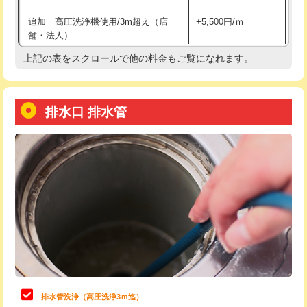
給水管工事※（土の掘削・埋め戻し作
11,000円
追加 高圧洗浄機使用/3m超え（店
+5,500円/ｍ
業)
舗・法人）
給水管工事※（塩ビ管（VP・HI）使
33,000円
上記の表をスクロールで他の料金もご覧になれます。
高度高圧洗浄換
現地調査
用/3ｍまで)
トーラー作業
16,500円
給水管工事※（塩ビ管（VP・HI）使
+8,800円
用（追加）/3ｍ超え)
排水口 排水管
トーラー機使用/3mまで
33,000円
給水管工事※（ライニング鋼管・銅
44,000円
追加トーラー機使用/3m超え
+3,300円
管・ポリ管・HT管使用/3ｍまで)
カメラ調査
33,000円
給水管工事※（ライニング鋼管・銅
+8,800円
管・ポリ管・HT管使用/3ｍ超え)
桝清掃
8,800円
排水管工事（土の掘削・埋め戻し作
11,000円~
止水・漏水調査・防水処理・清掃・修
11,000円
業）
理・調整・分解・加工など（軽作業）
排水管工事（排水管工事/3ｍまで）
55,000円
止水・漏水調査・防水処理・清掃・修
22,000円
理・調整・分解・加工など（中作業）
排水管工事（追加 排水管工事/3ｍ超
+11,000円
排水管洗浄（高圧洗浄3ｍ迄）
え）