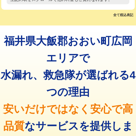
高度高圧洗浄換
現地調査
マス交換（土の掘削・埋め戻し作業）
11,000円~
トーラー作業
16,500円
全て税込表記
マス交換（深さ50㎝未満）
55,000円
トーラー機使用/3mまで
33,000円
マス交換（深さ50㎝以上）
66,000円
福井県大飯郡おおい町広岡
追加トーラー機使用/3m超え
+3,300円
コンクリート斫り（厚さ10㎝まで）
27,500円
カメラ調査
33,000円
エリアで
コンクリート斫り（厚さ10㎝超え）
38,500円
桝清掃
8,800円
水漏れ、救急隊が選ばれる4
モルタル補修（厚さ10㎝まで）
27,500円
止水・漏水調査・防水処理・清掃・修
11,000円
理・調整・分解・加工など（軽作業）
モルタル補修（厚さ10㎝超え）
38,500円
つの理由
止水・漏水調査・防水処理・清掃・修
22,000円
追加人工
16,500円
理・調整・分解・加工など（中作業）
安いだけではなく安心で高
廃棄・処分
現場見積
止水・漏水調査・防水処理・清掃・修
33,000円
理・調整・分解・加工など（重作業）
品質
なサービスを提供しま
その他部品の脱着
8,800円～