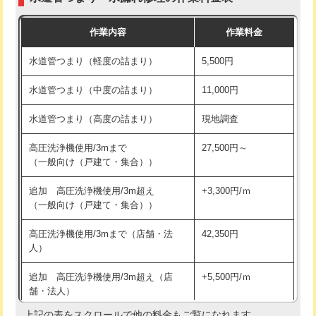
モルタル補修（厚さ10㎝まで）
27,500円
交換・取付(混合水栓（壁付・デッキ
16,500円+材料費
作業内容
作業料金
式・ワンホール）)
モルタル補修（厚さ10㎝超え）
38,500円
水道管つまり（軽度の詰まり）
5,500円
交換・取付(排水栓・排水トラップ
22,000円+材料費
洗面台設置
38,500円
（P/S/ポップアップ））
水道管つまり（中度の詰まり）
11,000円
化粧台設置
22,000円
交換・取付（その他部品）
11,000円+材料費
水道管つまり（高度の詰まり）
現地調査
追加人工
16,500円
持込商品取付（単水栓）
13,200円
高圧洗浄機使用/3mまで
27,500円～
廃棄・処分
現場見積
（一般向け（戸建て・集合））
持込商品取付（混合水栓）
16,500円
※給水管工事は20mmまでの価格です。
追加 高圧洗浄機使用/3m超え
+3,300円/ｍ
持込商品取付（浄水器・分岐水栓）
16,500円
（一般向け（戸建て・集合））
排水管工事（土の掘削・埋め戻し作
11,000円~
高圧洗浄機使用/3mまで（店舗・法
42,350円
業）
人）
排水管工事（排水管工事/3ｍまで）
55,000円
追加 高圧洗浄機使用/3m超え（店
+5,500円/ｍ
舗・法人）
排水管工事（追加 排水管工事/3ｍ超
+11,000円
え）
上記の表をスクロールで他の料金もご覧になれます。