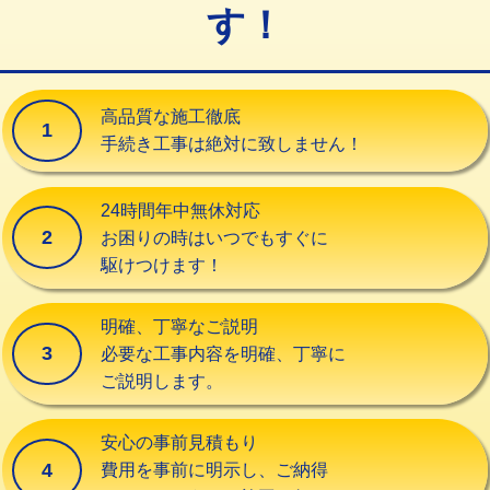
す！
交換・取付（タンク）
22,000円+材料費
交換・取付(単水栓（壁付・デッキ
13,200円+材料費
式）)
高品質な施工徹底
1
交換・取付(混合水栓（壁付・デッキ
16,500円+材料費
手続き工事は絶対に致しません！
式・ワンホール）)
交換・取付(排水栓・排水トラップ
22,000円+材料費
24時間年中無休対応
（P/S/ポップアップ））
2
お困りの時はいつでもすぐに
駆けつけます！
交換・取付（その他部品）
11,000円+材料費
持込商品取付（単水栓）
13,200円
明確、丁寧なご説明
3
必要な工事内容を明確、丁寧に
持込商品取付（混合水栓）
16,500円
ご説明します。
持込商品取付（浄水器・分岐水栓）
16,500円
安心の事前見積もり
給水管工事※（ホール加工)
16,500円
4
費用を事前に明示し、ご納得