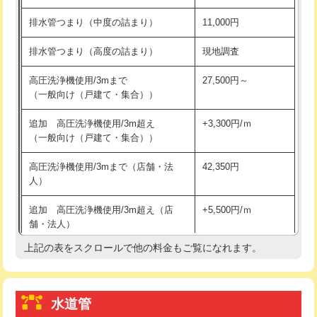
※給水管工事は20mmまでの価格です。
持込商品取付（浄水器・分岐水栓）
16,500円
排水管つまり（中度の詰まり）
11,000円
給水管工事※（ホール加工)
16,500円
排水管つまり（高度の詰まり）
現地調査
給水管工事※（バンド止め)
3,300円
高圧洗浄機使用/3mまで
27,500円～
（一般向け（戸建て・集合））
給水管工事※（支持金具設置)
5,500円
追加 高圧洗浄機使用/3m超え
+3,300円/ｍ
給水管工事※（保温材使用（バンド止
5,500円
（一般向け（戸建て・集合））
め込み）)
高圧洗浄機使用/3mまで（店舗・法
42,350円
給水管工事※（土の掘削・埋め戻し作
11,000円
人）
業)
追加 高圧洗浄機使用/3m超え（店
+5,500円/ｍ
給水管工事※（塩ビ管（VP・HI）使
33,000円
舗・法人）
用/3ｍまで)
上記の表をスクロールで他の料金もご覧になれます。
高度高圧洗浄換
現地調査
給水管工事※（塩ビ管（VP・HI）使
+8,800円
用（追加）/3ｍ超え)
トーラー作業
16,500円
給水管工事※（ライニング鋼管・銅
44,000円
水道管
トーラー機使用/3mまで
33,000円
管・ポリ管・HT管使用/3ｍまで)