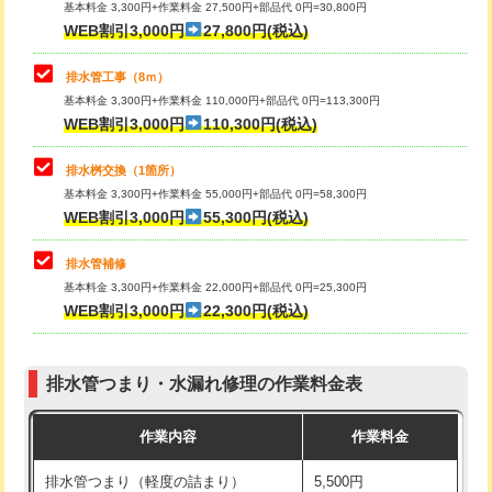
基本料金 3,300円+作業料金 27,500円+部品代 0円=30,800円
止水・漏水調査・防水処理・清掃・修
33,000円
WEB割引3,000円
27,800円(税込)
理・調整・分解・加工など（重作業）
マス交換（土の掘削・埋め戻し作業）
11,000円~
排水管工事（8ｍ）
その他部品の脱着
8,800円～
マス交換（深さ50㎝未満）
55,000円
基本料金 3,300円+作業料金 110,000円+部品代 0円=113,300円
WEB割引3,000円
110,300円(税込)
交換・取付（タンク）
22,000円+材料費
マス交換（深さ50㎝以上）
66,000円
交換・取付(単水栓（壁付・デッキ
13,200円+材料費
コンクリート斫り（厚さ10㎝まで）
27,500円
排水桝交換（1箇所）
式）)
基本料金 3,300円+作業料金 55,000円+部品代 0円=58,300円
コンクリート斫り（厚さ10㎝超え）
38,500円
WEB割引3,000円
55,300円(税込)
交換・取付(混合水栓（壁付・デッキ
16,500円+材料費
式・ワンホール）)
モルタル補修（厚さ10㎝まで）
27,500円
排水管補修
基本料金 3,300円+作業料金 22,000円+部品代 0円=25,300円
交換・取付(排水栓・排水トラップ
22,000円+材料費
モルタル補修（厚さ10㎝超え）
38,500円
WEB割引3,000円
22,300円(税込)
（P/S/ポップアップ））
台所シンク・作業台設置
現場見積
交換・取付（その他部品）
11,000円+材料費
排水管つまり・水漏れ修理の作業料金表
追加人工
16,500円
持込商品取付（単水栓）
13,200円
作業内容
作業料金
廃棄・処分
現場見積
持込商品取付（混合水栓）
16,500円
排水管つまり（軽度の詰まり）
5,500円