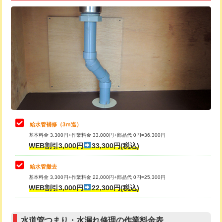
追加トーラー機使用/3m超え
+3,300円
給水管工事※（ライニング鋼管・銅
+8,800円
管・ポリ管・HT管使用/3ｍ超え)
カメラ調査
33,000円
排水管工事（土の掘削・埋め戻し作
11,000円~
桝清掃
8,800円
業）
止水・漏水調査・防水処理・清掃・修
11,000円
排水管工事（排水管工事/3ｍまで）
55,000円
理・調整・分解・加工など（軽作業）
排水管工事（追加 排水管工事/3ｍ超
+11,000円
止水・漏水調査・防水処理・清掃・修
22,000円
え）
理・調整・分解・加工など（中作業）
給水管補修（3ｍ迄）
マス交換（土の掘削・埋め戻し作業）
11,000円~
基本料金 3,300円+作業料金 33,000円+部品代 0円=36,300円
止水・漏水調査・防水処理・清掃・修
33,000円
WEB割引3,000円
33,300円(税込)
理・調整・分解・加工など（重作業）
マス交換（深さ50㎝未満）
55,000円
給水管撤去
その他部品の脱着
8,800円～
マス交換（深さ50㎝以上）
66,000円
基本料金 3,300円+作業料金 22,000円+部品代 0円=25,300円
WEB割引3,000円
22,300円(税込)
交換・取付（タンク）
22,000円+材料費
コンクリート斫り（厚さ10㎝まで）
27,500円
交換・取付(単水栓（壁付・デッキ
13,200円+材料費
コンクリート斫り（厚さ10㎝超え）
38,500円
式）)
水道管つまり・水漏れ修理の作業料金表