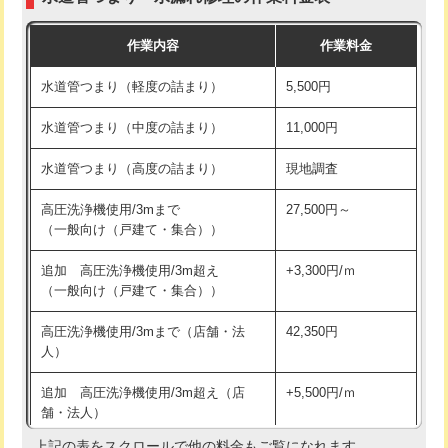
モルタル補修（厚さ10㎝まで）
27,500円
交換・取付(混合水栓（壁付・デッキ
16,500円+材料費
作業内容
作業料金
式・ワンホール）)
モルタル補修（厚さ10㎝超え）
38,500円
水道管つまり（軽度の詰まり）
5,500円
交換・取付(排水栓・排水トラップ
22,000円+材料費
洗面台設置
38,500円
（P/S/ポップアップ））
水道管つまり（中度の詰まり）
11,000円
化粧台設置
22,000円
交換・取付（その他部品）
11,000円+材料費
水道管つまり（高度の詰まり）
現地調査
追加人工
16,500円
持込商品取付（単水栓）
13,200円
高圧洗浄機使用/3mまで
27,500円～
廃棄・処分
現場見積
（一般向け（戸建て・集合））
持込商品取付（混合水栓）
16,500円
※給水管工事は20mmまでの価格です。
追加 高圧洗浄機使用/3m超え
+3,300円/ｍ
持込商品取付（浄水器・分岐水栓）
16,500円
（一般向け（戸建て・集合））
排水管工事（土の掘削・埋め戻し作
11,000円~
高圧洗浄機使用/3mまで（店舗・法
42,350円
業）
人）
排水管工事（排水管工事/3ｍまで）
55,000円
追加 高圧洗浄機使用/3m超え（店
+5,500円/ｍ
舗・法人）
排水管工事（追加 排水管工事/3ｍ超
+11,000円
え）
上記の表をスクロールで他の料金もご覧になれます。