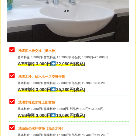
桝清掃
8,800円
給水管工事※（塩ビ管（VP・HI）使
+8,800円
用（追加）/3ｍ超え)
止水・漏水調査・防水処理・清掃・修
11,000円
理・調整・分解・加工など（軽作業）
給水管工事※（ライニング鋼管・銅
44,000円
管・ポリ管・HT管使用/3ｍまで)
止水・漏水調査・防水処理・清掃・修
22,000円
理・調整・分解・加工など（中作業）
給水管工事※（ライニング鋼管・銅
+8,800円
洗濯用水栓交換（単水栓）
管・ポリ管・HT管使用/3ｍ超え)
基本料金 3,300円+作業料金 13,200円+部品代 8,580円=25,080円
止水・漏水調査・防水処理・清掃・修
33,000円
WEB割引3,000円
22,080円(税込)
理・調整・分解・加工など（重作業）
排水管工事（土の掘削・埋め戻し作
11,000円~
業）
洗濯水栓、給水ホース交換作業
キッチンタンク脱着
16,500円
基本料金 3,300円+作業料金 22,000円+部品代 12,980円=38,280円
排水管工事（排水管工事/3ｍまで）
55,000円
WEB割引3,000円
35,280円(税込)
その他部品の脱着
8,800円～
排水管工事（追加 排水管工事/3ｍ超
+11,000円
交換・取付（タンク）
22,000円+材料費
洗濯水栓給水栓上部交換
え）
基本料金 3,300円+作業料金 8,800円+部品代 990円=13,090円
交換・取付(単水栓（壁付・デッキ
13,200円+材料費
WEB割引3,000円
10,090円(税込)
マス交換（土の掘削・埋め戻し作業）
11,000円~
式）)
洗面所の水栓交換（混合水栓）
マス交換（深さ50㎝未満）
55,000円
交換・取付(混合水栓（壁付・デッキ
16,500円+材料費
基本料金 3,300円+作業料金 16,500円+部品代 59,400円=79,200円