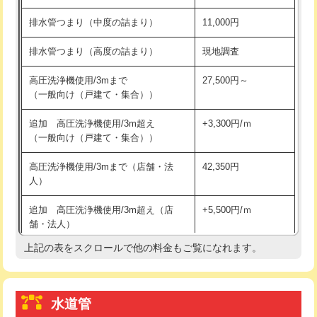
※給水管工事は20mmまでの価格です。
持込商品取付（浄水器・分岐水栓）
16,500円
排水管つまり（中度の詰まり）
11,000円
給水管工事※（ホール加工)
16,500円
排水管つまり（高度の詰まり）
現地調査
給水管工事※（バンド止め)
3,300円
高圧洗浄機使用/3mまで
27,500円～
（一般向け（戸建て・集合））
給水管工事※（支持金具設置)
5,500円
追加 高圧洗浄機使用/3m超え
+3,300円/ｍ
給水管工事※（保温材使用（バンド止
5,500円
（一般向け（戸建て・集合））
め込み）)
高圧洗浄機使用/3mまで（店舗・法
42,350円
給水管工事※（土の掘削・埋め戻し作
11,000円
人）
業)
追加 高圧洗浄機使用/3m超え（店
+5,500円/ｍ
給水管工事※（塩ビ管（VP・HI）使
33,000円
舗・法人）
用/3ｍまで)
上記の表をスクロールで他の料金もご覧になれます。
高度高圧洗浄換
現地調査
給水管工事※（塩ビ管（VP・HI）使
+8,800円
用（追加）/3ｍ超え)
トーラー作業
16,500円
給水管工事※（ライニング鋼管・銅
44,000円
水道管
トーラー機使用/3mまで
33,000円
管・ポリ管・HT管使用/3ｍまで)