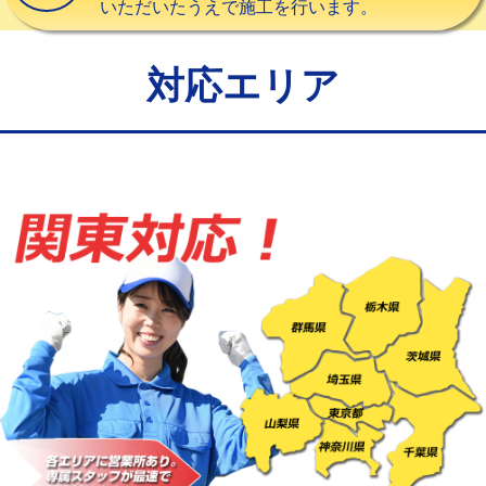
いただいたうえで施工を行います。
給水管工事※（バンド止め)
3,300円
給水管工事※（支持金具設置)
5,500円
対応エリア
給水管工事※（保温材使用（バンド止
5,500円
め込み）)
給水管工事※（土の掘削・埋め戻し作
11,000円
業)
給水管工事※（塩ビ管（VP・HI）使
33,000円
用/3ｍまで)
給水管工事※（塩ビ管（VP・HI）使
+8,800円
用（追加）/3ｍ超え)
給水管工事※（ライニング鋼管・銅
44,000円
管・ポリ管・HT管使用/3ｍまで)
給水管工事※（ライニング鋼管・銅
+8,800円
管・ポリ管・HT管使用/3ｍ超え)