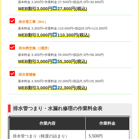
基本料金 3,300円+作業料金 27,500円+部品代 0円=30,800円
止水・漏水調査・防水処理・清掃・修
33,000円
WEB割引3,000円
27,800円(税込)
理・調整・分解・加工など（重作業）
マス交換（土の掘削・埋め戻し作業）
11,000円~
排水管工事（8ｍ）
その他部品の脱着
8,800円～
マス交換（深さ50㎝未満）
55,000円
基本料金 3,300円+作業料金 110,000円+部品代 0円=113,300円
WEB割引3,000円
110,300円(税込)
交換・取付（タンク）
22,000円+材料費
マス交換（深さ50㎝以上）
66,000円
交換・取付(単水栓（壁付・デッキ
13,200円+材料費
コンクリート斫り（厚さ10㎝まで）
27,500円
排水桝交換（1箇所）
式）)
基本料金 3,300円+作業料金 55,000円+部品代 0円=58,300円
コンクリート斫り（厚さ10㎝超え）
38,500円
WEB割引3,000円
55,300円(税込)
交換・取付(混合水栓（壁付・デッキ
16,500円+材料費
式・ワンホール）)
モルタル補修（厚さ10㎝まで）
27,500円
排水管補修
基本料金 3,300円+作業料金 22,000円+部品代 0円=25,300円
交換・取付(排水栓・排水トラップ
22,000円+材料費
モルタル補修（厚さ10㎝超え）
38,500円
WEB割引3,000円
22,300円(税込)
（P/S/ポップアップ））
台所シンク・作業台設置
現場見積
交換・取付（その他部品）
11,000円+材料費
排水管つまり・水漏れ修理の作業料金表
追加人工
16,500円
持込商品取付（単水栓）
13,200円
作業内容
作業料金
廃棄・処分
現場見積
持込商品取付（混合水栓）
16,500円
排水管つまり（軽度の詰まり）
5,500円