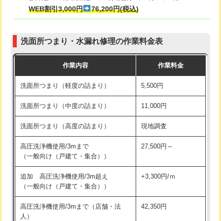
式・ワンホール）)
WEB割引3,000円
76,200円(税込)
マス交換（深さ50㎝以上）
66,000円
交換・取付(排水栓・排水トラップ
22,000円+材料費
コンクリート斫り（厚さ10㎝まで）
27,500円
（P/S/ポップアップ））
洗面所つまり・水漏れ修理の作業料金表
コンクリート斫り（厚さ10㎝超え）
38,500円
交換・取付（その他部品）
11,000円+材料費
作業内容
作業料金
モルタル補修（厚さ10㎝まで）
27,500円
持込商品取付（単水栓）
13,200円
洗面所つまり（軽度の詰まり）
5,500円
モルタル補修（厚さ10㎝超え）
38,500円
持込商品取付（混合水栓）
16,500円
洗面所つまり（中度の詰まり）
11,000円
洗面台設置
38,500円
持込商品取付（浄水器・分岐水栓）
16,500円
洗面所つまり（高度の詰まり）
現地調査
バスタブ設置
現場見積
給水管工事※（ホール加工)
16,500円
高圧洗浄機使用/3mまで
27,500円～
追加人工
16,500円
（一般向け（戸建て・集合））
給水管工事※（バンド止め)
3,300円
廃棄・処分
現場見積
追加 高圧洗浄機使用/3m超え
+3,300円/ｍ
給水管工事※（支持金具設置)
5,500円
（一般向け（戸建て・集合））
※給水管工事は20mmまでの価格です。
給水管工事※（保温材使用（バンド止
5,500円
高圧洗浄機使用/3mまで（店舗・法
42,350円
め込み）)
人）