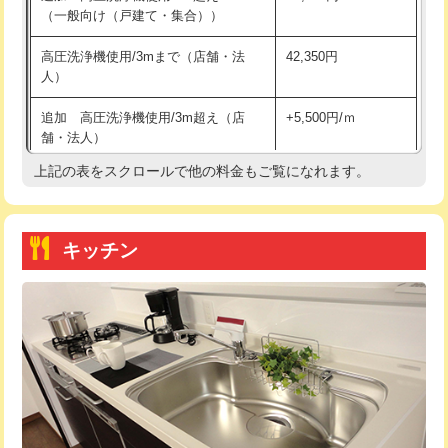
（一般向け（戸建て・集合））
持込商品取付（単水栓）
13,200円
高圧洗浄機使用/3mまで（店舗・法
42,350円
人）
持込商品取付（混合水栓）
16,500円
追加 高圧洗浄機使用/3m超え（店
+5,500円/ｍ
持込商品取付（浄水器・分岐水栓）
16,500円
舗・法人）
持込商品取付（温水洗浄便座）
22,000円
上記の表をスクロールで他の料金もご覧になれます。
高度高圧洗浄換
現地調査
持込商品取付（普通便座⇔温水洗浄便
22,000円
トーラー作業
16,500円
座）
キッチン
トーラー機使用/3mまで
33,000円
給水管工事※（ホール加工)
16,500円
追加トーラー機使用/3m超え
+3,300円
給水管工事※（バンド止め)
3,300円
カメラ調査
33,000円
給水管工事※（支持金具設置)
5,500円
桝清掃
8,800円
給水管工事※（保温材使用（バンド止
5,500円
め込み）)
止水・漏水調査・防水処理・清掃・修
11,000円
理・調整・分解・加工など（軽作業）