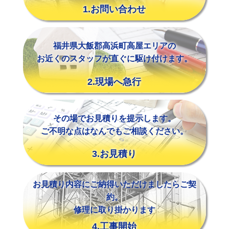
1.お問い合わせ
福井県大飯郡高浜町高屋エリアの
お近くのスタッフが直ぐに駆け付けます。
2.現場へ急行
その場でお見積りを提示します。
ご不明な点はなんでもご相談ください。
3.お見積り
お見積り内容にご納得いただけましたらご契
約。
修理に取り掛かります
4.工事開始