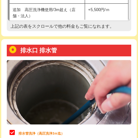
給水管工事※（土の掘削・埋め戻し作
11,000円
追加 高圧洗浄機使用/3m超え（店
+5,500円/ｍ
業)
舗・法人）
給水管工事※（塩ビ管（VP・HI）使
33,000円
上記の表をスクロールで他の料金もご覧になれます。
高度高圧洗浄換
現地調査
用/3ｍまで)
トーラー作業
16,500円
給水管工事※（塩ビ管（VP・HI）使
+8,800円
用（追加）/3ｍ超え)
排水口 排水管
トーラー機使用/3mまで
33,000円
給水管工事※（ライニング鋼管・銅
44,000円
追加トーラー機使用/3m超え
+3,300円
管・ポリ管・HT管使用/3ｍまで)
カメラ調査
33,000円
給水管工事※（ライニング鋼管・銅
+8,800円
管・ポリ管・HT管使用/3ｍ超え)
桝清掃
8,800円
排水管工事（土の掘削・埋め戻し作
11,000円~
止水・漏水調査・防水処理・清掃・修
11,000円
業）
理・調整・分解・加工など（軽作業）
排水管工事（排水管工事/3ｍまで）
55,000円
止水・漏水調査・防水処理・清掃・修
22,000円
理・調整・分解・加工など（中作業）
排水管工事（追加 排水管工事/3ｍ超
+11,000円
排水管洗浄（高圧洗浄3ｍ迄）
え）