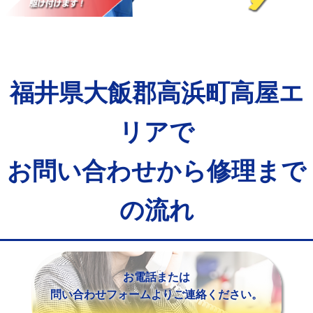
マス交換（土の掘削・埋め戻し作業）
11,000円~
マス交換（深さ50㎝未満）
55,000円
マス交換（深さ50㎝以上）
66,000円
福井県大飯郡高浜町高屋エ
コンクリート斫り（厚さ10㎝まで）
27,500円
コンクリート斫り（厚さ10㎝超え）
38,500円
リアで
モルタル補修（厚さ10㎝まで）
27,500円
お問い合わせから修理まで
モルタル補修（厚さ10㎝超え）
38,500円
の流れ
追加人工
16,500円
廃棄・処分
現場見積
※給水管工事は20mmまでの価格です。
お電話または
問い合わせフォームよりご連絡ください。