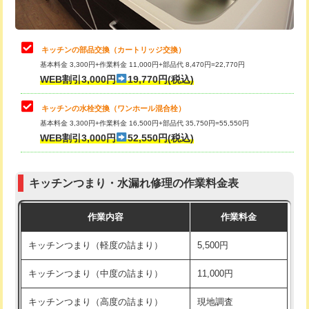
給水管工事※（土の掘削・埋め戻し作
11,000円
業)
止水・漏水調査・防水処理・清掃・修
22,000円
理・調整・分解・加工など（中作業）
給水管工事※（塩ビ管（VP・HI）使
33,000円
キッチンの部品交換（カートリッジ交換）
用/3ｍまで)
基本料金 3,300円+作業料金 11,000円+部品代 8,470円=22,770円
止水・漏水調査・防水処理・清掃・修
33,000円
WEB割引3,000円
19,770円(税込)
理・調整・分解・加工など（重作業）
給水管工事※（塩ビ管（VP・HI）使
+8,800円
用（追加）/3ｍ超え)
キッチンの水栓交換（ワンホール混合栓）
お風呂タンク脱着
16,500円
基本料金 3,300円+作業料金 16,500円+部品代 35,750円=55,550円
給水管工事※（ライニング鋼管・銅
44,000円
WEB割引3,000円
52,550円(税込)
その他部品の脱着
8,800円～
管・ポリ管・HT管使用/3ｍまで)
交換・取付（タンク）
22,000円+材料費
給水管工事※（ライニング鋼管・銅
+8,800円
管・ポリ管・HT管使用/3ｍ超え)
キッチンつまり・水漏れ修理の作業料金表
交換・取付(単水栓（壁付・デッキ
13,200円+材料費
式）)
排水管工事（土の掘削・埋め戻し作
11,000円~
作業内容
作業料金
業）
交換・取付(混合水栓（壁付・デッキ
16,500円+材料費
キッチンつまり（軽度の詰まり）
5,500円
式・ワンホール）)
排水管工事（排水管工事/3ｍまで）
55,000円
キッチンつまり（中度の詰まり）
11,000円
交換・取付(排水栓・排水トラップ
22,000円+材料費
排水管工事（追加 排水管工事/3ｍ超
+11,000円
（P/S/ポップアップ））
え）
キッチンつまり（高度の詰まり）
現地調査