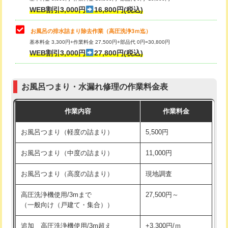
小便器トイレ脱着
現地見積
WEB割引3,000円
16,800円(税込)
その他部品の脱着
8,800円～
お風呂の排水詰まり除去作業（高圧洗浄3ｍ迄）
基本料金 3,300円+作業料金 27,500円+部品代 0円=30,800円
交換・取付（タンク）
22,000円+材料費
WEB割引3,000円
27,800円(税込)
交換・取付（便器）
22,000円+材料費
お風呂つまり・水漏れ修理の作業料金表
交換・取付（普通便座）
11,000円+材料費
作業内容
作業料金
交換・取付（温水洗浄便座）
16,500円+材料費
お風呂つまり（軽度の詰まり）
5,500円
交換・取付(単水栓（壁付・デッキ
13,200円+材料費
式）)
お風呂つまり（中度の詰まり）
11,000円
交換・取付(混合水栓（壁付・デッキ
16,500円+材料費
お風呂つまり（高度の詰まり）
現地調査
式・ワンホール）)
高圧洗浄機使用/3mまで
27,500円～
交換・取付(排水栓・排水トラップ
22,000円+材料費
（一般向け（戸建て・集合））
（P/S/ポップアップ））
追加 高圧洗浄機使用/3m超え
+3,300円/ｍ
交換・取付（その他部品）
11,000円+材料費