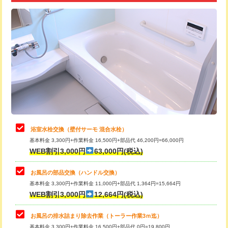
追加トーラー機使用/3m超え
+3,300円
カメラ調査
33,000円
桝清掃
8,800円
止水・漏水調査・防水処理・清掃・修
11,000円
理・調整・分解・加工など（軽作業）
止水・漏水調査・防水処理・清掃・修
22,000円
理・調整・分解・加工など（中作業）
浴室水栓交換（壁付サーモ 混合水栓）
基本料金 3,300円+作業料金 16,500円+部品代 46,200円=66,000円
止水・漏水調査・防水処理・清掃・修
33,000円
WEB割引3,000円
63,000円(税込)
理・調整・分解・加工など（重作業）
お風呂の部品交換（ハンドル交換）
トイレタンク脱着
16,500円
基本料金 3,300円+作業料金 11,000円+部品代 1,364円=15,664円
WEB割引3,000円
12,664円(税込)
トイレ便器脱着
16,500円
タンクレストイレ脱着
33,000円
お風呂の排水詰まり除去作業（トーラー作業3ｍ迄）
基本料金 3,300円+作業料金 16,500円+部品代 0円=19,800円