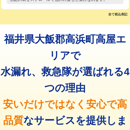
高度高圧洗浄換
現地調査
マス交換（土の掘削・埋め戻し作業）
11,000円~
トーラー作業
16,500円
全て税込表記
マス交換（深さ50㎝未満）
55,000円
トーラー機使用/3mまで
33,000円
マス交換（深さ50㎝以上）
66,000円
福井県大飯郡高浜町高屋エ
追加トーラー機使用/3m超え
+3,300円
コンクリート斫り（厚さ10㎝まで）
27,500円
カメラ調査
33,000円
リアで
コンクリート斫り（厚さ10㎝超え）
38,500円
桝清掃
8,800円
水漏れ、救急隊が選ばれる4
モルタル補修（厚さ10㎝まで）
27,500円
止水・漏水調査・防水処理・清掃・修
11,000円
理・調整・分解・加工など（軽作業）
モルタル補修（厚さ10㎝超え）
38,500円
つの理由
止水・漏水調査・防水処理・清掃・修
22,000円
追加人工
16,500円
理・調整・分解・加工など（中作業）
安いだけではなく安心で高
廃棄・処分
現場見積
止水・漏水調査・防水処理・清掃・修
33,000円
理・調整・分解・加工など（重作業）
品質
なサービスを提供しま
その他部品の脱着
8,800円～