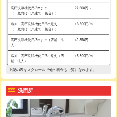
交換・取付（その他部品）
11,000円+材料費
マス交換（土の掘削・埋め戻し作業）
11,000円~
高圧洗浄機使用/3mまで
27,500円～
（一般向け（戸建て・集合））
持込商品取付（単水栓）
13,200円
マス交換（深さ50㎝未満）
55,000円
追加 高圧洗浄機使用/3m超え
+3,300円/ｍ
持込商品取付（混合水栓）
16,500円
マス交換（深さ50㎝以上）
66,000円
（一般向け（戸建て・集合））
持込商品取付（浄水器・分岐水栓）
16,500円
コンクリート斫り（厚さ10㎝まで）
27,500円
高圧洗浄機使用/3mまで（店舗・法
42,350円
人）
給水管工事※（ホール加工)
16,500円
コンクリート斫り（厚さ10㎝超え）
38,500円
追加 高圧洗浄機使用/3m超え（店
+5,500円/ｍ
給水管工事※（バンド止め)
3,300円
モルタル補修（厚さ10㎝まで）
27,500円
舗・法人）
給水管工事※（支持金具設置)
5,500円
モルタル補修（厚さ10㎝超え）
38,500円
上記の表をスクロールで他の料金もご覧になれます。
高度高圧洗浄換
現地調査
給水管工事※（保温材使用（バンド止
5,500円
洗面台設置
38,500円
トーラー作業
16,500円
め込み）)
洗面所
追加人工
16,500円
トーラー機使用/3mまで
33,000円
給水管工事※（土の掘削・埋め戻し作
11,000円
業)
廃棄・処分
現場見積
追加トーラー機使用/3m超え
+3,300円
給水管工事※（塩ビ管（VP・HI）使
33,000円
※給水管工事は20mmまでの価格です。
カメラ調査
33,000円
用/3ｍまで)