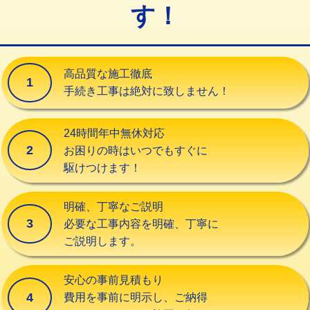
す！
交換・取付（タンク）
22,000円+材料費
交換・取付(単水栓（壁付・デッキ
13,200円+材料費
式）)
高品質な施工徹底
1
交換・取付(混合水栓（壁付・デッキ
16,500円+材料費
手続き工事は絶対に致しません！
式・ワンホール）)
交換・取付(排水栓・排水トラップ
22,000円+材料費
24時間年中無休対応
（P/S/ポップアップ））
2
お困りの時はいつでもすぐに
駆けつけます！
交換・取付（その他部品）
11,000円+材料費
持込商品取付（単水栓）
13,200円
明確、丁寧なご説明
3
必要な工事内容を明確、丁寧に
持込商品取付（混合水栓）
16,500円
ご説明します。
持込商品取付（浄水器・分岐水栓）
16,500円
安心の事前見積もり
給水管工事※（ホール加工)
16,500円
4
費用を事前に明示し、ご納得