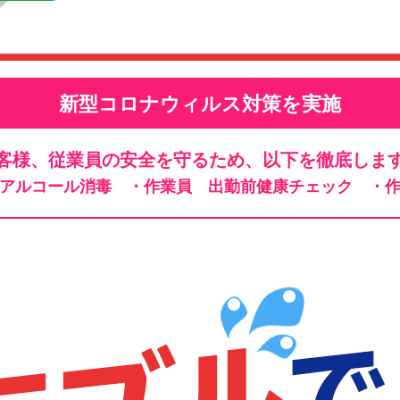
新型コロナウィルス対策を実施
客様、従業員の安全を守るため、以下を徹底しま
、アルコール消毒
・作業員 出勤前健康チェック
・