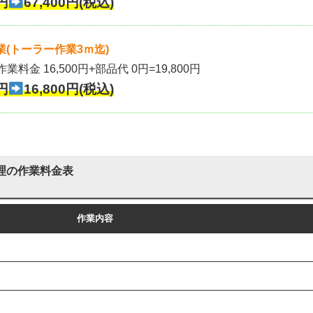
円
67,400円(税込)
(トーラー作業3ｍ迄)
作業料金 16,500円+部品代 0円=19,800円
円
16,800円(税込)
理の作業料金表
作業内容