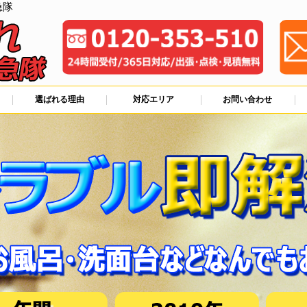
急隊
選ばれる理由
対応エリア
お問い合わせ