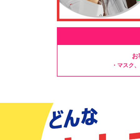
お
・マスク