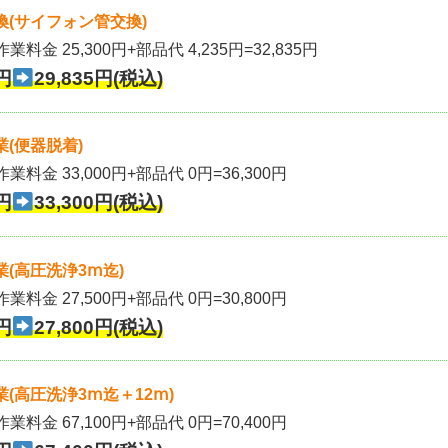
(サイフォン管交換)
業料金 25,300円+部品代 4,235円=32,835円
円
29,835円(税込)
(便器脱着)
作業料金 33,000円+部品代 0円=36,300円
円
33,300円(税込)
(高圧洗浄3ⅿ迄)
作業料金 27,500円+部品代 0円=30,800円
円
27,800円(税込)
(高圧洗浄3ⅿ迄＋12ⅿ)
作業料金 67,100円+部品代 0円=70,400円