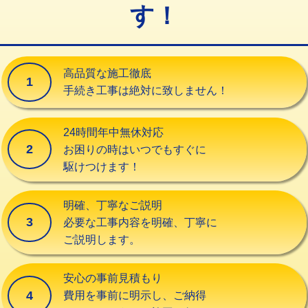
す！
交換・取付（タンク）
22,000円+材料費
交換・取付(単水栓（壁付・デッキ
13,200円+材料費
式）)
高品質な施工徹底
1
交換・取付(混合水栓（壁付・デッキ
16,500円+材料費
手続き工事は絶対に致しません！
式・ワンホール）)
交換・取付(排水栓・排水トラップ
22,000円+材料費
24時間年中無休対応
（P/S/ポップアップ））
2
お困りの時はいつでもすぐに
駆けつけます！
交換・取付（その他部品）
11,000円+材料費
持込商品取付（単水栓）
13,200円
明確、丁寧なご説明
3
必要な工事内容を明確、丁寧に
持込商品取付（混合水栓）
16,500円
ご説明します。
持込商品取付（浄水器・分岐水栓）
16,500円
安心の事前見積もり
給水管工事※（ホール加工)
16,500円
4
費用を事前に明示し、ご納得