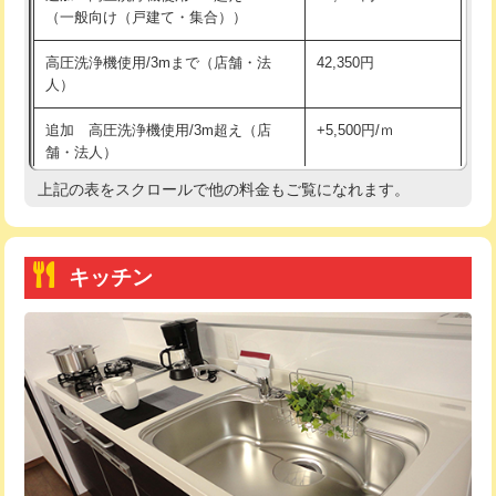
（一般向け（戸建て・集合））
持込商品取付（単水栓）
13,200円
高圧洗浄機使用/3mまで（店舗・法
42,350円
人）
持込商品取付（混合水栓）
16,500円
追加 高圧洗浄機使用/3m超え（店
+5,500円/ｍ
持込商品取付（浄水器・分岐水栓）
16,500円
舗・法人）
持込商品取付（温水洗浄便座）
22,000円
上記の表をスクロールで他の料金もご覧になれます。
高度高圧洗浄換
現地調査
持込商品取付（普通便座⇔温水洗浄便
22,000円
トーラー作業
16,500円
座）
キッチン
トーラー機使用/3mまで
33,000円
給水管工事※（ホール加工)
16,500円
追加トーラー機使用/3m超え
+3,300円
給水管工事※（バンド止め)
3,300円
カメラ調査
33,000円
給水管工事※（支持金具設置)
5,500円
桝清掃
8,800円
給水管工事※（保温材使用（バンド止
5,500円
め込み）)
止水・漏水調査・防水処理・清掃・修
11,000円
理・調整・分解・加工など（軽作業）