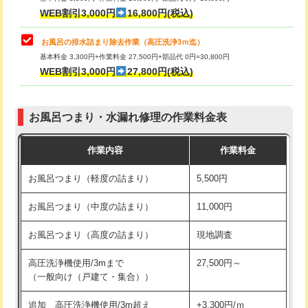
小便器トイレ脱着
現地見積
WEB割引3,000円
16,800円(税込)
その他部品の脱着
8,800円～
お風呂の排水詰まり除去作業（高圧洗浄3ｍ迄）
基本料金 3,300円+作業料金 27,500円+部品代 0円=30,800円
交換・取付（タンク）
22,000円+材料費
WEB割引3,000円
27,800円(税込)
交換・取付（便器）
22,000円+材料費
お風呂つまり・水漏れ修理の作業料金表
交換・取付（普通便座）
11,000円+材料費
作業内容
作業料金
交換・取付（温水洗浄便座）
16,500円+材料費
お風呂つまり（軽度の詰まり）
5,500円
交換・取付(単水栓（壁付・デッキ
13,200円+材料費
式）)
お風呂つまり（中度の詰まり）
11,000円
交換・取付(混合水栓（壁付・デッキ
16,500円+材料費
お風呂つまり（高度の詰まり）
現地調査
式・ワンホール）)
高圧洗浄機使用/3mまで
27,500円～
交換・取付(排水栓・排水トラップ
22,000円+材料費
（一般向け（戸建て・集合））
（P/S/ポップアップ））
追加 高圧洗浄機使用/3m超え
+3,300円/ｍ
交換・取付（その他部品）
11,000円+材料費