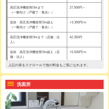
交換・取付（その他部品）
11,000円+材料費
マス交換（土の掘削・埋め戻し作業）
11,000円~
高圧洗浄機使用/3mまで
27,500円～
（一般向け（戸建て・集合））
持込商品取付（単水栓）
13,200円
マス交換（深さ50㎝未満）
55,000円
追加 高圧洗浄機使用/3m超え
+3,300円/ｍ
持込商品取付（混合水栓）
16,500円
マス交換（深さ50㎝以上）
66,000円
（一般向け（戸建て・集合））
持込商品取付（浄水器・分岐水栓）
16,500円
コンクリート斫り（厚さ10㎝まで）
27,500円
高圧洗浄機使用/3mまで（店舗・法
42,350円
人）
給水管工事※（ホール加工)
16,500円
コンクリート斫り（厚さ10㎝超え）
38,500円
追加 高圧洗浄機使用/3m超え（店
+5,500円/ｍ
給水管工事※（バンド止め)
3,300円
モルタル補修（厚さ10㎝まで）
27,500円
舗・法人）
給水管工事※（支持金具設置)
5,500円
モルタル補修（厚さ10㎝超え）
38,500円
上記の表をスクロールで他の料金もご覧になれます。
高度高圧洗浄換
現地調査
給水管工事※（保温材使用（バンド止
5,500円
洗面台設置
38,500円
トーラー作業
16,500円
め込み）)
洗面所
追加人工
16,500円
トーラー機使用/3mまで
33,000円
給水管工事※（土の掘削・埋め戻し作
11,000円
業)
廃棄・処分
現場見積
追加トーラー機使用/3m超え
+3,300円
給水管工事※（塩ビ管（VP・HI）使
33,000円
※給水管工事は20mmまでの価格です。
カメラ調査
33,000円
用/3ｍまで)