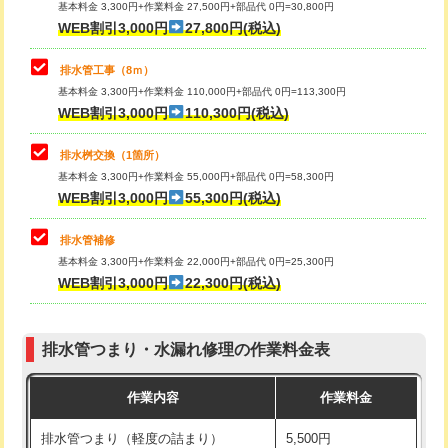
基本料金 3,300円+作業料金 27,500円+部品代 0円=30,800円
止水・漏水調査・防水処理・清掃・修
33,000円
WEB割引3,000円
27,800円(税込)
理・調整・分解・加工など（重作業）
マス交換（土の掘削・埋め戻し作業）
11,000円~
排水管工事（8ｍ）
その他部品の脱着
8,800円～
マス交換（深さ50㎝未満）
55,000円
基本料金 3,300円+作業料金 110,000円+部品代 0円=113,300円
WEB割引3,000円
110,300円(税込)
交換・取付（タンク）
22,000円+材料費
マス交換（深さ50㎝以上）
66,000円
交換・取付(単水栓（壁付・デッキ
13,200円+材料費
コンクリート斫り（厚さ10㎝まで）
27,500円
排水桝交換（1箇所）
式）)
基本料金 3,300円+作業料金 55,000円+部品代 0円=58,300円
コンクリート斫り（厚さ10㎝超え）
38,500円
WEB割引3,000円
55,300円(税込)
交換・取付(混合水栓（壁付・デッキ
16,500円+材料費
式・ワンホール）)
モルタル補修（厚さ10㎝まで）
27,500円
排水管補修
基本料金 3,300円+作業料金 22,000円+部品代 0円=25,300円
交換・取付(排水栓・排水トラップ
22,000円+材料費
モルタル補修（厚さ10㎝超え）
38,500円
WEB割引3,000円
22,300円(税込)
（P/S/ポップアップ））
台所シンク・作業台設置
現場見積
交換・取付（その他部品）
11,000円+材料費
排水管つまり・水漏れ修理の作業料金表
追加人工
16,500円
持込商品取付（単水栓）
13,200円
作業内容
作業料金
廃棄・処分
現場見積
持込商品取付（混合水栓）
16,500円
排水管つまり（軽度の詰まり）
5,500円