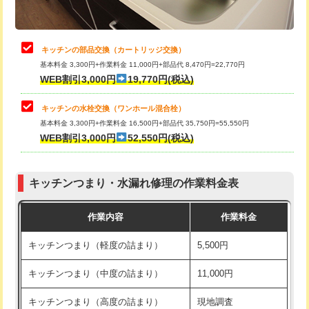
給水管工事※（土の掘削・埋め戻し作
11,000円
業)
止水・漏水調査・防水処理・清掃・修
22,000円
理・調整・分解・加工など（中作業）
給水管工事※（塩ビ管（VP・HI）使
33,000円
キッチンの部品交換（カートリッジ交換）
用/3ｍまで)
基本料金 3,300円+作業料金 11,000円+部品代 8,470円=22,770円
止水・漏水調査・防水処理・清掃・修
33,000円
WEB割引3,000円
19,770円(税込)
理・調整・分解・加工など（重作業）
給水管工事※（塩ビ管（VP・HI）使
+8,800円
用（追加）/3ｍ超え)
キッチンの水栓交換（ワンホール混合栓）
お風呂タンク脱着
16,500円
基本料金 3,300円+作業料金 16,500円+部品代 35,750円=55,550円
給水管工事※（ライニング鋼管・銅
44,000円
WEB割引3,000円
52,550円(税込)
その他部品の脱着
8,800円～
管・ポリ管・HT管使用/3ｍまで)
交換・取付（タンク）
22,000円+材料費
給水管工事※（ライニング鋼管・銅
+8,800円
管・ポリ管・HT管使用/3ｍ超え)
キッチンつまり・水漏れ修理の作業料金表
交換・取付(単水栓（壁付・デッキ
13,200円+材料費
式）)
排水管工事（土の掘削・埋め戻し作
11,000円~
作業内容
作業料金
業）
交換・取付(混合水栓（壁付・デッキ
16,500円+材料費
キッチンつまり（軽度の詰まり）
5,500円
式・ワンホール）)
排水管工事（排水管工事/3ｍまで）
55,000円
キッチンつまり（中度の詰まり）
11,000円
交換・取付(排水栓・排水トラップ
22,000円+材料費
排水管工事（追加 排水管工事/3ｍ超
+11,000円
（P/S/ポップアップ））
え）
キッチンつまり（高度の詰まり）
現地調査