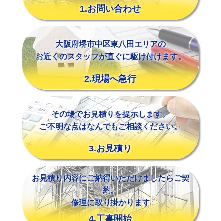
1.お問い合わせ
大阪府堺市中区東八田エリアの
お近くのスタッフが直ぐに駆け付けます。
2.現場へ急行
その場でお見積りを提示します。
ご不明な点はなんでもご相談ください。
3.お見積り
お見積り内容にご納得いただけましたらご契
約。
修理に取り掛かります
4.工事開始