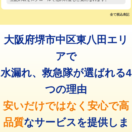
高度高圧洗浄換
現地調査
マス交換（土の掘削・埋め戻し作業）
11,000円~
トーラー作業
16,500円
全て税込表記
マス交換（深さ50㎝未満）
55,000円
トーラー機使用/3mまで
33,000円
マス交換（深さ50㎝以上）
66,000円
大阪府堺市中区東八田エリ
追加トーラー機使用/3m超え
+3,300円
コンクリート斫り（厚さ10㎝まで）
27,500円
カメラ調査
33,000円
アで
コンクリート斫り（厚さ10㎝超え）
38,500円
桝清掃
8,800円
水漏れ、救急隊が選ばれる4
モルタル補修（厚さ10㎝まで）
27,500円
止水・漏水調査・防水処理・清掃・修
11,000円
理・調整・分解・加工など（軽作業）
モルタル補修（厚さ10㎝超え）
38,500円
つの理由
止水・漏水調査・防水処理・清掃・修
22,000円
追加人工
16,500円
理・調整・分解・加工など（中作業）
安いだけではなく安心で高
廃棄・処分
現場見積
止水・漏水調査・防水処理・清掃・修
33,000円
理・調整・分解・加工など（重作業）
品質
なサービスを提供しま
その他部品の脱着
8,800円～