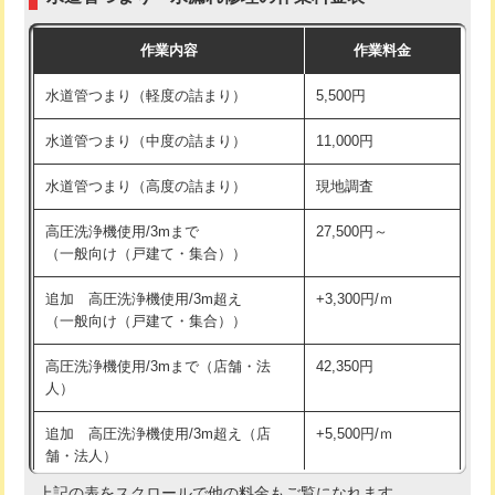
モルタル補修（厚さ10㎝まで）
27,500円
交換・取付(混合水栓（壁付・デッキ
16,500円+材料費
作業内容
作業料金
式・ワンホール）)
モルタル補修（厚さ10㎝超え）
38,500円
水道管つまり（軽度の詰まり）
5,500円
交換・取付(排水栓・排水トラップ
22,000円+材料費
洗面台設置
38,500円
（P/S/ポップアップ））
水道管つまり（中度の詰まり）
11,000円
化粧台設置
22,000円
交換・取付（その他部品）
11,000円+材料費
水道管つまり（高度の詰まり）
現地調査
追加人工
16,500円
持込商品取付（単水栓）
13,200円
高圧洗浄機使用/3mまで
27,500円～
廃棄・処分
現場見積
（一般向け（戸建て・集合））
持込商品取付（混合水栓）
16,500円
※給水管工事は20mmまでの価格です。
追加 高圧洗浄機使用/3m超え
+3,300円/ｍ
持込商品取付（浄水器・分岐水栓）
16,500円
（一般向け（戸建て・集合））
排水管工事（土の掘削・埋め戻し作
11,000円~
高圧洗浄機使用/3mまで（店舗・法
42,350円
業）
人）
排水管工事（排水管工事/3ｍまで）
55,000円
追加 高圧洗浄機使用/3m超え（店
+5,500円/ｍ
舗・法人）
排水管工事（追加 排水管工事/3ｍ超
+11,000円
え）
上記の表をスクロールで他の料金もご覧になれます。