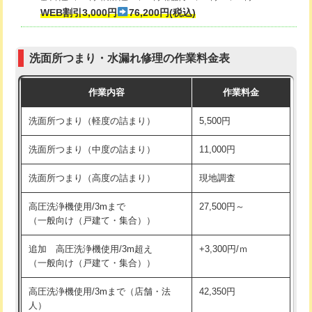
式・ワンホール）)
WEB割引3,000円
76,200円(税込)
マス交換（深さ50㎝以上）
66,000円
交換・取付(排水栓・排水トラップ
22,000円+材料費
コンクリート斫り（厚さ10㎝まで）
27,500円
（P/S/ポップアップ））
洗面所つまり・水漏れ修理の作業料金表
コンクリート斫り（厚さ10㎝超え）
38,500円
交換・取付（その他部品）
11,000円+材料費
作業内容
作業料金
モルタル補修（厚さ10㎝まで）
27,500円
持込商品取付（単水栓）
13,200円
洗面所つまり（軽度の詰まり）
5,500円
モルタル補修（厚さ10㎝超え）
38,500円
持込商品取付（混合水栓）
16,500円
洗面所つまり（中度の詰まり）
11,000円
洗面台設置
38,500円
持込商品取付（浄水器・分岐水栓）
16,500円
洗面所つまり（高度の詰まり）
現地調査
バスタブ設置
現場見積
給水管工事※（ホール加工)
16,500円
高圧洗浄機使用/3mまで
27,500円～
追加人工
16,500円
（一般向け（戸建て・集合））
給水管工事※（バンド止め)
3,300円
廃棄・処分
現場見積
追加 高圧洗浄機使用/3m超え
+3,300円/ｍ
給水管工事※（支持金具設置)
5,500円
（一般向け（戸建て・集合））
※給水管工事は20mmまでの価格です。
給水管工事※（保温材使用（バンド止
5,500円
高圧洗浄機使用/3mまで（店舗・法
42,350円
め込み）)
人）