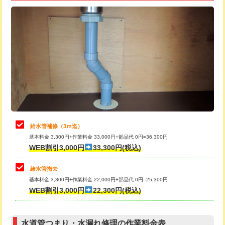
追加トーラー機使用/3m超え
+3,300円
給水管工事※（ライニング鋼管・銅
+8,800円
管・ポリ管・HT管使用/3ｍ超え)
カメラ調査
33,000円
排水管工事（土の掘削・埋め戻し作
11,000円~
桝清掃
8,800円
業）
止水・漏水調査・防水処理・清掃・修
11,000円
排水管工事（排水管工事/3ｍまで）
55,000円
理・調整・分解・加工など（軽作業）
排水管工事（追加 排水管工事/3ｍ超
+11,000円
止水・漏水調査・防水処理・清掃・修
22,000円
え）
理・調整・分解・加工など（中作業）
給水管補修（3ｍ迄）
マス交換（土の掘削・埋め戻し作業）
11,000円~
基本料金 3,300円+作業料金 33,000円+部品代 0円=36,300円
止水・漏水調査・防水処理・清掃・修
33,000円
WEB割引3,000円
33,300円(税込)
理・調整・分解・加工など（重作業）
マス交換（深さ50㎝未満）
55,000円
給水管撤去
その他部品の脱着
8,800円～
マス交換（深さ50㎝以上）
66,000円
基本料金 3,300円+作業料金 22,000円+部品代 0円=25,300円
WEB割引3,000円
22,300円(税込)
交換・取付（タンク）
22,000円+材料費
コンクリート斫り（厚さ10㎝まで）
27,500円
交換・取付(単水栓（壁付・デッキ
13,200円+材料費
コンクリート斫り（厚さ10㎝超え）
38,500円
式）)
水道管つまり・水漏れ修理の作業料金表