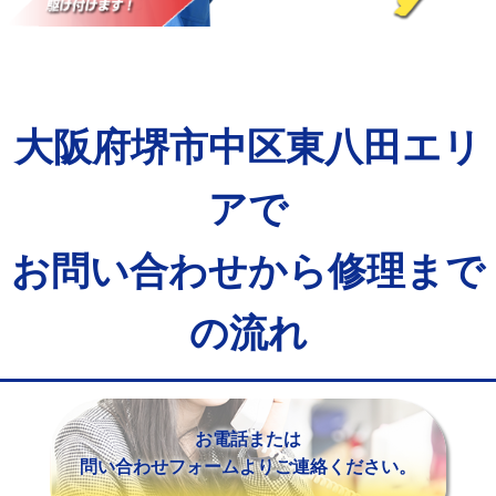
マス交換（土の掘削・埋め戻し作業）
11,000円~
マス交換（深さ50㎝未満）
55,000円
マス交換（深さ50㎝以上）
66,000円
大阪府堺市中区東八田エリ
コンクリート斫り（厚さ10㎝まで）
27,500円
コンクリート斫り（厚さ10㎝超え）
38,500円
アで
モルタル補修（厚さ10㎝まで）
27,500円
お問い合わせから修理まで
モルタル補修（厚さ10㎝超え）
38,500円
の流れ
追加人工
16,500円
廃棄・処分
現場見積
※給水管工事は20mmまでの価格です。
お電話または
問い合わせフォームよりご連絡ください。