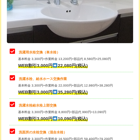
桝清掃
8,800円
給水管工事※（塩ビ管（VP・HI）使
+8,800円
用（追加）/3ｍ超え)
止水・漏水調査・防水処理・清掃・修
11,000円
理・調整・分解・加工など（軽作業）
給水管工事※（ライニング鋼管・銅
44,000円
管・ポリ管・HT管使用/3ｍまで)
止水・漏水調査・防水処理・清掃・修
22,000円
理・調整・分解・加工など（中作業）
給水管工事※（ライニング鋼管・銅
+8,800円
洗濯用水栓交換（単水栓）
管・ポリ管・HT管使用/3ｍ超え)
基本料金 3,300円+作業料金 13,200円+部品代 8,580円=25,080円
止水・漏水調査・防水処理・清掃・修
33,000円
WEB割引3,000円
22,080円(税込)
理・調整・分解・加工など（重作業）
排水管工事（土の掘削・埋め戻し作
11,000円~
業）
洗濯水栓、給水ホース交換作業
キッチンタンク脱着
16,500円
基本料金 3,300円+作業料金 22,000円+部品代 12,980円=38,280円
排水管工事（排水管工事/3ｍまで）
55,000円
WEB割引3,000円
35,280円(税込)
その他部品の脱着
8,800円～
排水管工事（追加 排水管工事/3ｍ超
+11,000円
交換・取付（タンク）
22,000円+材料費
洗濯水栓給水栓上部交換
え）
基本料金 3,300円+作業料金 8,800円+部品代 990円=13,090円
交換・取付(単水栓（壁付・デッキ
13,200円+材料費
WEB割引3,000円
10,090円(税込)
マス交換（土の掘削・埋め戻し作業）
11,000円~
式）)
洗面所の水栓交換（混合水栓）
マス交換（深さ50㎝未満）
55,000円
交換・取付(混合水栓（壁付・デッキ
16,500円+材料費
基本料金 3,300円+作業料金 16,500円+部品代 59,400円=79,200円