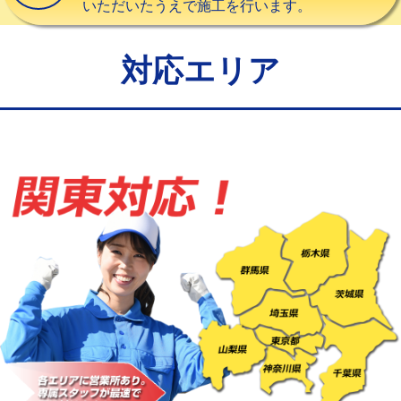
いただいたうえで施工を行います。
給水管工事※（バンド止め)
3,300円
給水管工事※（支持金具設置)
5,500円
対応エリア
給水管工事※（保温材使用（バンド止
5,500円
め込み）)
給水管工事※（土の掘削・埋め戻し作
11,000円
業)
給水管工事※（塩ビ管（VP・HI）使
33,000円
用/3ｍまで)
給水管工事※（塩ビ管（VP・HI）使
+8,800円
用（追加）/3ｍ超え)
給水管工事※（ライニング鋼管・銅
44,000円
管・ポリ管・HT管使用/3ｍまで)
給水管工事※（ライニング鋼管・銅
+8,800円
管・ポリ管・HT管使用/3ｍ超え)