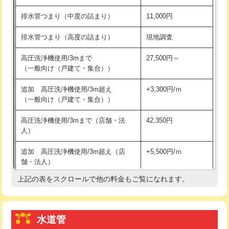
※給水管工事は20mmまでの価格です。
持込商品取付（浄水器・分岐水栓）
16,500円
排水管つまり（中度の詰まり）
11,000円
給水管工事※（ホール加工)
16,500円
排水管つまり（高度の詰まり）
現地調査
給水管工事※（バンド止め)
3,300円
高圧洗浄機使用/3mまで
27,500円～
（一般向け（戸建て・集合））
給水管工事※（支持金具設置)
5,500円
追加 高圧洗浄機使用/3m超え
+3,300円/ｍ
給水管工事※（保温材使用（バンド止
5,500円
（一般向け（戸建て・集合））
め込み）)
高圧洗浄機使用/3mまで（店舗・法
42,350円
給水管工事※（土の掘削・埋め戻し作
11,000円
人）
業)
追加 高圧洗浄機使用/3m超え（店
+5,500円/ｍ
給水管工事※（塩ビ管（VP・HI）使
33,000円
舗・法人）
用/3ｍまで)
上記の表をスクロールで他の料金もご覧になれます。
高度高圧洗浄換
現地調査
給水管工事※（塩ビ管（VP・HI）使
+8,800円
用（追加）/3ｍ超え)
トーラー作業
16,500円
給水管工事※（ライニング鋼管・銅
44,000円
水道管
トーラー機使用/3mまで
33,000円
管・ポリ管・HT管使用/3ｍまで)