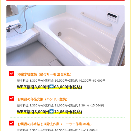
追加トーラー機使用/3m超え
+3,300円
カメラ調査
33,000円
桝清掃
8,800円
止水・漏水調査・防水処理・清掃・修
11,000円
理・調整・分解・加工など（軽作業）
止水・漏水調査・防水処理・清掃・修
22,000円
理・調整・分解・加工など（中作業）
浴室水栓交換（壁付サーモ 混合水栓）
基本料金 3,300円+作業料金 16,500円+部品代 46,200円=66,000円
止水・漏水調査・防水処理・清掃・修
33,000円
WEB割引3,000円
63,000円(税込)
理・調整・分解・加工など（重作業）
お風呂の部品交換（ハンドル交換）
トイレタンク脱着
16,500円
基本料金 3,300円+作業料金 11,000円+部品代 1,364円=15,664円
WEB割引3,000円
12,664円(税込)
トイレ便器脱着
16,500円
タンクレストイレ脱着
33,000円
お風呂の排水詰まり除去作業（トーラー作業3ｍ迄）
基本料金 3,300円+作業料金 16,500円+部品代 0円=19,800円