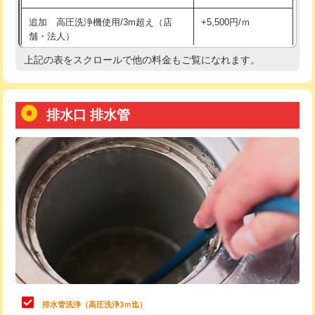
給水管工事※（土の掘削・埋め戻し作
11,000円
追加 高圧洗浄機使用/3m超え（店
+5,500円/ｍ
業)
舗・法人）
給水管工事※（塩ビ管（VP・HI）使
33,000円
上記の表をスクロールで他の料金もご覧になれます。
高度高圧洗浄換
現地調査
用/3ｍまで)
トーラー作業
16,500円
給水管工事※（塩ビ管（VP・HI）使
+8,800円
用（追加）/3ｍ超え)
排水口 排水管
トーラー機使用/3mまで
33,000円
給水管工事※（ライニング鋼管・銅
44,000円
追加トーラー機使用/3m超え
+3,300円
管・ポリ管・HT管使用/3ｍまで)
カメラ調査
33,000円
給水管工事※（ライニング鋼管・銅
+8,800円
管・ポリ管・HT管使用/3ｍ超え)
桝清掃
8,800円
排水管工事（土の掘削・埋め戻し作
11,000円~
止水・漏水調査・防水処理・清掃・修
11,000円
業）
理・調整・分解・加工など（軽作業）
排水管工事（排水管工事/3ｍまで）
55,000円
止水・漏水調査・防水処理・清掃・修
22,000円
理・調整・分解・加工など（中作業）
排水管工事（追加 排水管工事/3ｍ超
+11,000円
排水管洗浄（高圧洗浄3ｍ迄）
え）