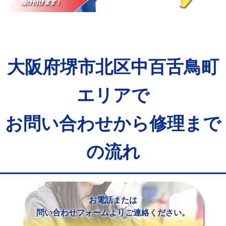
マス交換（土の掘削・埋め戻し作業）
11,000円~
マス交換（深さ50㎝未満）
55,000円
マス交換（深さ50㎝以上）
66,000円
大阪府堺市北区中百舌鳥町
コンクリート斫り（厚さ10㎝まで）
27,500円
コンクリート斫り（厚さ10㎝超え）
38,500円
エリアで
モルタル補修（厚さ10㎝まで）
27,500円
お問い合わせから修理まで
モルタル補修（厚さ10㎝超え）
38,500円
の流れ
追加人工
16,500円
廃棄・処分
現場見積
※給水管工事は20mmまでの価格です。
お電話または
問い合わせフォームよりご連絡ください。