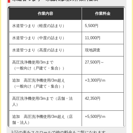
モルタル補修（厚さ10㎝まで）
27,500円
交換・取付(混合水栓（壁付・デッキ
16,500円+材料費
作業内容
作業料金
式・ワンホール）)
モルタル補修（厚さ10㎝超え）
38,500円
水道管つまり（軽度の詰まり）
5,500円
交換・取付(排水栓・排水トラップ
22,000円+材料費
洗面台設置
38,500円
（P/S/ポップアップ））
水道管つまり（中度の詰まり）
11,000円
化粧台設置
22,000円
交換・取付（その他部品）
11,000円+材料費
水道管つまり（高度の詰まり）
現地調査
追加人工
16,500円
持込商品取付（単水栓）
13,200円
高圧洗浄機使用/3mまで
27,500円～
廃棄・処分
現場見積
（一般向け（戸建て・集合））
持込商品取付（混合水栓）
16,500円
※給水管工事は20mmまでの価格です。
追加 高圧洗浄機使用/3m超え
+3,300円/ｍ
持込商品取付（浄水器・分岐水栓）
16,500円
（一般向け（戸建て・集合））
排水管工事（土の掘削・埋め戻し作
11,000円~
高圧洗浄機使用/3mまで（店舗・法
42,350円
業）
人）
排水管工事（排水管工事/3ｍまで）
55,000円
追加 高圧洗浄機使用/3m超え（店
+5,500円/ｍ
舗・法人）
排水管工事（追加 排水管工事/3ｍ超
+11,000円
え）
上記の表をスクロールで他の料金もご覧になれます。