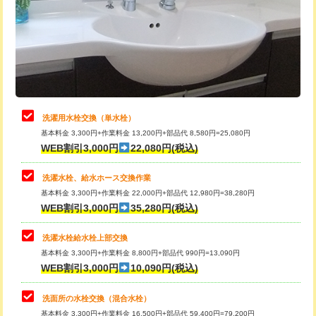
桝清掃
8,800円
給水管工事※（塩ビ管（VP・HI）使
+8,800円
用（追加）/3ｍ超え)
止水・漏水調査・防水処理・清掃・修
11,000円
理・調整・分解・加工など（軽作業）
給水管工事※（ライニング鋼管・銅
44,000円
管・ポリ管・HT管使用/3ｍまで)
止水・漏水調査・防水処理・清掃・修
22,000円
理・調整・分解・加工など（中作業）
給水管工事※（ライニング鋼管・銅
+8,800円
洗濯用水栓交換（単水栓）
管・ポリ管・HT管使用/3ｍ超え)
基本料金 3,300円+作業料金 13,200円+部品代 8,580円=25,080円
止水・漏水調査・防水処理・清掃・修
33,000円
WEB割引3,000円
22,080円(税込)
理・調整・分解・加工など（重作業）
排水管工事（土の掘削・埋め戻し作
11,000円~
業）
洗濯水栓、給水ホース交換作業
キッチンタンク脱着
16,500円
基本料金 3,300円+作業料金 22,000円+部品代 12,980円=38,280円
排水管工事（排水管工事/3ｍまで）
55,000円
WEB割引3,000円
35,280円(税込)
その他部品の脱着
8,800円～
排水管工事（追加 排水管工事/3ｍ超
+11,000円
交換・取付（タンク）
22,000円+材料費
洗濯水栓給水栓上部交換
え）
基本料金 3,300円+作業料金 8,800円+部品代 990円=13,090円
交換・取付(単水栓（壁付・デッキ
13,200円+材料費
WEB割引3,000円
10,090円(税込)
マス交換（土の掘削・埋め戻し作業）
11,000円~
式）)
洗面所の水栓交換（混合水栓）
マス交換（深さ50㎝未満）
55,000円
交換・取付(混合水栓（壁付・デッキ
16,500円+材料費
基本料金 3,300円+作業料金 16,500円+部品代 59,400円=79,200円