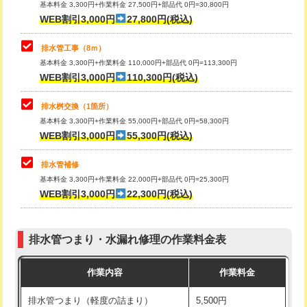
基本料金 3,300円+作業料金 27,500円+部品代 0円=30,800円
止水・漏水調査・防水処理・清掃・修
33,000円
WEB割引3,000円
27,800円(税込)
理・調整・分解・加工など（重作業）
マス交換（土の掘削・埋め戻し作業）
11,000円~
排水管工事（8ｍ）
その他部品の脱着
8,800円～
マス交換（深さ50㎝未満）
55,000円
基本料金 3,300円+作業料金 110,000円+部品代 0円=113,300円
WEB割引3,000円
110,300円(税込)
交換・取付（タンク）
22,000円+材料費
マス交換（深さ50㎝以上）
66,000円
交換・取付(単水栓（壁付・デッキ
13,200円+材料費
コンクリート斫り（厚さ10㎝まで）
27,500円
排水桝交換（1箇所）
式）)
基本料金 3,300円+作業料金 55,000円+部品代 0円=58,300円
コンクリート斫り（厚さ10㎝超え）
38,500円
WEB割引3,000円
55,300円(税込)
交換・取付(混合水栓（壁付・デッキ
16,500円+材料費
式・ワンホール）)
モルタル補修（厚さ10㎝まで）
27,500円
排水管補修
基本料金 3,300円+作業料金 22,000円+部品代 0円=25,300円
交換・取付(排水栓・排水トラップ
22,000円+材料費
モルタル補修（厚さ10㎝超え）
38,500円
WEB割引3,000円
22,300円(税込)
（P/S/ポップアップ））
台所シンク・作業台設置
現場見積
交換・取付（その他部品）
11,000円+材料費
排水管つまり・水漏れ修理の作業料金表
追加人工
16,500円
持込商品取付（単水栓）
13,200円
作業内容
作業料金
廃棄・処分
現場見積
持込商品取付（混合水栓）
16,500円
排水管つまり（軽度の詰まり）
5,500円