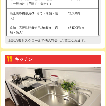
（一般向け（戸建て・集合））
持込商品取付（単水栓）
13,200円
高圧洗浄機使用/3mまで（店舗・法
42,350円
人）
持込商品取付（混合水栓）
16,500円
追加 高圧洗浄機使用/3m超え（店
+5,500円/ｍ
持込商品取付（浄水器・分岐水栓）
16,500円
舗・法人）
持込商品取付（温水洗浄便座）
22,000円
上記の表をスクロールで他の料金もご覧になれます。
高度高圧洗浄換
現地調査
持込商品取付（普通便座⇔温水洗浄便
22,000円
トーラー作業
16,500円
座）
キッチン
トーラー機使用/3mまで
33,000円
給水管工事※（ホール加工)
16,500円
追加トーラー機使用/3m超え
+3,300円
給水管工事※（バンド止め)
3,300円
カメラ調査
33,000円
給水管工事※（支持金具設置)
5,500円
桝清掃
8,800円
給水管工事※（保温材使用（バンド止
5,500円
め込み）)
止水・漏水調査・防水処理・清掃・修
11,000円
理・調整・分解・加工など（軽作業）