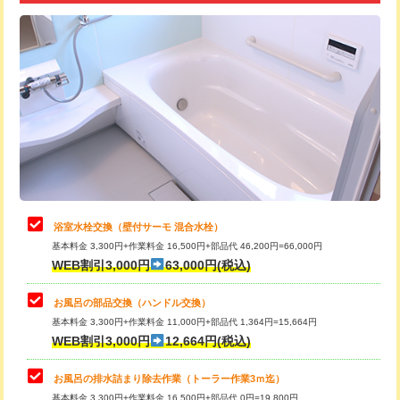
追加トーラー機使用/3m超え
+3,300円
カメラ調査
33,000円
桝清掃
8,800円
止水・漏水調査・防水処理・清掃・修
11,000円
理・調整・分解・加工など（軽作業）
止水・漏水調査・防水処理・清掃・修
22,000円
理・調整・分解・加工など（中作業）
浴室水栓交換（壁付サーモ 混合水栓）
基本料金 3,300円+作業料金 16,500円+部品代 46,200円=66,000円
止水・漏水調査・防水処理・清掃・修
33,000円
WEB割引3,000円
63,000円(税込)
理・調整・分解・加工など（重作業）
お風呂の部品交換（ハンドル交換）
トイレタンク脱着
16,500円
基本料金 3,300円+作業料金 11,000円+部品代 1,364円=15,664円
WEB割引3,000円
12,664円(税込)
トイレ便器脱着
16,500円
タンクレストイレ脱着
33,000円
お風呂の排水詰まり除去作業（トーラー作業3ｍ迄）
基本料金 3,300円+作業料金 16,500円+部品代 0円=19,800円