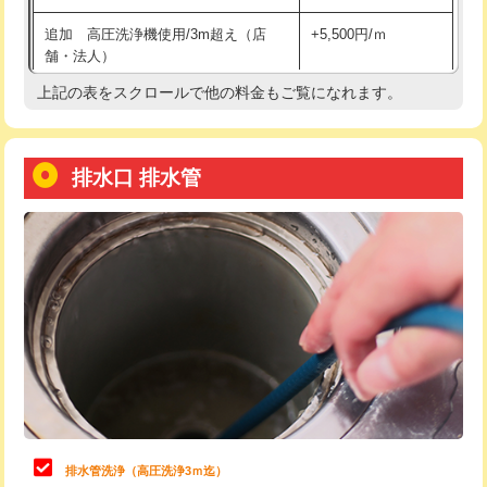
給水管工事※（土の掘削・埋め戻し作
11,000円
追加 高圧洗浄機使用/3m超え（店
+5,500円/ｍ
業)
舗・法人）
給水管工事※（塩ビ管（VP・HI）使
33,000円
上記の表をスクロールで他の料金もご覧になれます。
高度高圧洗浄換
現地調査
用/3ｍまで)
トーラー作業
16,500円
給水管工事※（塩ビ管（VP・HI）使
+8,800円
用（追加）/3ｍ超え)
排水口 排水管
トーラー機使用/3mまで
33,000円
給水管工事※（ライニング鋼管・銅
44,000円
追加トーラー機使用/3m超え
+3,300円
管・ポリ管・HT管使用/3ｍまで)
カメラ調査
33,000円
給水管工事※（ライニング鋼管・銅
+8,800円
管・ポリ管・HT管使用/3ｍ超え)
桝清掃
8,800円
排水管工事（土の掘削・埋め戻し作
11,000円~
止水・漏水調査・防水処理・清掃・修
11,000円
業）
理・調整・分解・加工など（軽作業）
排水管工事（排水管工事/3ｍまで）
55,000円
止水・漏水調査・防水処理・清掃・修
22,000円
理・調整・分解・加工など（中作業）
排水管工事（追加 排水管工事/3ｍ超
+11,000円
排水管洗浄（高圧洗浄3ｍ迄）
え）