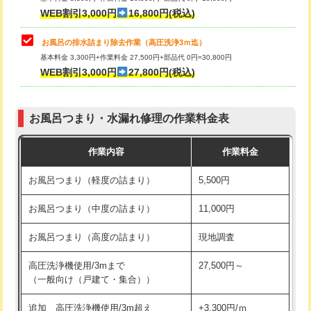
小便器トイレ脱着
現地見積
WEB割引3,000円
16,800円(税込)
その他部品の脱着
8,800円～
お風呂の排水詰まり除去作業（高圧洗浄3ｍ迄）
基本料金 3,300円+作業料金 27,500円+部品代 0円=30,800円
交換・取付（タンク）
22,000円+材料費
WEB割引3,000円
27,800円(税込)
交換・取付（便器）
22,000円+材料費
お風呂つまり・水漏れ修理の作業料金表
交換・取付（普通便座）
11,000円+材料費
作業内容
作業料金
交換・取付（温水洗浄便座）
16,500円+材料費
お風呂つまり（軽度の詰まり）
5,500円
交換・取付(単水栓（壁付・デッキ
13,200円+材料費
式）)
お風呂つまり（中度の詰まり）
11,000円
交換・取付(混合水栓（壁付・デッキ
16,500円+材料費
お風呂つまり（高度の詰まり）
現地調査
式・ワンホール）)
高圧洗浄機使用/3mまで
27,500円～
交換・取付(排水栓・排水トラップ
22,000円+材料費
（一般向け（戸建て・集合））
（P/S/ポップアップ））
追加 高圧洗浄機使用/3m超え
+3,300円/ｍ
交換・取付（その他部品）
11,000円+材料費