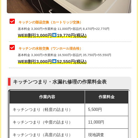
給水管工事※（土の掘削・埋め戻し作
11,000円
業)
止水・漏水調査・防水処理・清掃・修
22,000円
理・調整・分解・加工など（中作業）
給水管工事※（塩ビ管（VP・HI）使
33,000円
キッチンの部品交換（カートリッジ交換）
用/3ｍまで)
基本料金 3,300円+作業料金 11,000円+部品代 8,470円=22,770円
止水・漏水調査・防水処理・清掃・修
33,000円
WEB割引3,000円
19,770円(税込)
理・調整・分解・加工など（重作業）
給水管工事※（塩ビ管（VP・HI）使
+8,800円
用（追加）/3ｍ超え)
キッチンの水栓交換（ワンホール混合栓）
お風呂タンク脱着
16,500円
基本料金 3,300円+作業料金 16,500円+部品代 35,750円=55,550円
給水管工事※（ライニング鋼管・銅
44,000円
WEB割引3,000円
52,550円(税込)
その他部品の脱着
8,800円～
管・ポリ管・HT管使用/3ｍまで)
交換・取付（タンク）
22,000円+材料費
給水管工事※（ライニング鋼管・銅
+8,800円
管・ポリ管・HT管使用/3ｍ超え)
キッチンつまり・水漏れ修理の作業料金表
交換・取付(単水栓（壁付・デッキ
13,200円+材料費
式）)
排水管工事（土の掘削・埋め戻し作
11,000円~
作業内容
作業料金
業）
交換・取付(混合水栓（壁付・デッキ
16,500円+材料費
キッチンつまり（軽度の詰まり）
5,500円
式・ワンホール）)
排水管工事（排水管工事/3ｍまで）
55,000円
キッチンつまり（中度の詰まり）
11,000円
交換・取付(排水栓・排水トラップ
22,000円+材料費
排水管工事（追加 排水管工事/3ｍ超
+11,000円
（P/S/ポップアップ））
え）
キッチンつまり（高度の詰まり）
現地調査