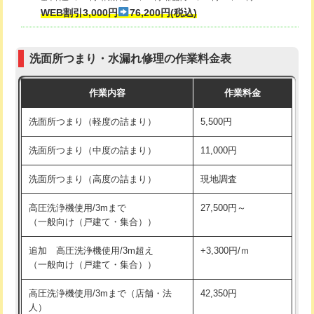
式・ワンホール）)
WEB割引3,000円
76,200円(税込)
マス交換（深さ50㎝以上）
66,000円
交換・取付(排水栓・排水トラップ
22,000円+材料費
コンクリート斫り（厚さ10㎝まで）
27,500円
（P/S/ポップアップ））
洗面所つまり・水漏れ修理の作業料金表
コンクリート斫り（厚さ10㎝超え）
38,500円
交換・取付（その他部品）
11,000円+材料費
作業内容
作業料金
モルタル補修（厚さ10㎝まで）
27,500円
持込商品取付（単水栓）
13,200円
洗面所つまり（軽度の詰まり）
5,500円
モルタル補修（厚さ10㎝超え）
38,500円
持込商品取付（混合水栓）
16,500円
洗面所つまり（中度の詰まり）
11,000円
洗面台設置
38,500円
持込商品取付（浄水器・分岐水栓）
16,500円
洗面所つまり（高度の詰まり）
現地調査
バスタブ設置
現場見積
給水管工事※（ホール加工)
16,500円
高圧洗浄機使用/3mまで
27,500円～
追加人工
16,500円
（一般向け（戸建て・集合））
給水管工事※（バンド止め)
3,300円
廃棄・処分
現場見積
追加 高圧洗浄機使用/3m超え
+3,300円/ｍ
給水管工事※（支持金具設置)
5,500円
（一般向け（戸建て・集合））
※給水管工事は20mmまでの価格です。
給水管工事※（保温材使用（バンド止
5,500円
高圧洗浄機使用/3mまで（店舗・法
42,350円
め込み）)
人）