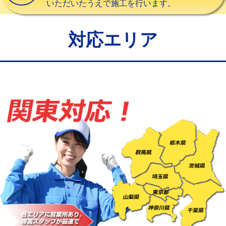
いただいたうえで施工を行います。
給水管工事※（バンド止め)
3,300円
給水管工事※（支持金具設置)
5,500円
対応エリア
給水管工事※（保温材使用（バンド止
5,500円
め込み）)
給水管工事※（土の掘削・埋め戻し作
11,000円
業)
給水管工事※（塩ビ管（VP・HI）使
33,000円
用/3ｍまで)
給水管工事※（塩ビ管（VP・HI）使
+8,800円
用（追加）/3ｍ超え)
給水管工事※（ライニング鋼管・銅
44,000円
管・ポリ管・HT管使用/3ｍまで)
給水管工事※（ライニング鋼管・銅
+8,800円
管・ポリ管・HT管使用/3ｍ超え)