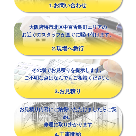
1.お問い合わせ
大阪府堺市北区中百舌鳥町エリアの
お近くのスタッフが直ぐに駆け付けます。
2.現場へ急行
その場でお見積りを提示します。
ご不明な点はなんでもご相談ください。
3.お見積り
お見積り内容にご納得いただけましたらご契
約。
修理に取り掛かります
4.工事開始