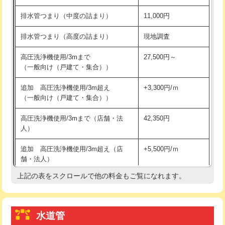
※給水管工事は20mmまでの価格です。
持込商品取付（浄水器・分岐水栓）
16,500円
排水管つまり（中度の詰まり）
11,000円
給水管工事※（ホール加工)
16,500円
排水管つまり（高度の詰まり）
現地調査
給水管工事※（バンド止め)
3,300円
高圧洗浄機使用/3mまで
27,500円～
（一般向け（戸建て・集合））
給水管工事※（支持金具設置)
5,500円
追加 高圧洗浄機使用/3m超え
+3,300円/ｍ
給水管工事※（保温材使用（バンド止
5,500円
（一般向け（戸建て・集合））
め込み）)
高圧洗浄機使用/3mまで（店舗・法
42,350円
給水管工事※（土の掘削・埋め戻し作
11,000円
人）
業)
追加 高圧洗浄機使用/3m超え（店
+5,500円/ｍ
給水管工事※（塩ビ管（VP・HI）使
33,000円
舗・法人）
用/3ｍまで)
上記の表をスクロールで他の料金もご覧になれます。
高度高圧洗浄換
現地調査
給水管工事※（塩ビ管（VP・HI）使
+8,800円
用（追加）/3ｍ超え)
トーラー作業
16,500円
給水管工事※（ライニング鋼管・銅
44,000円
水道管
トーラー機使用/3mまで
33,000円
管・ポリ管・HT管使用/3ｍまで)