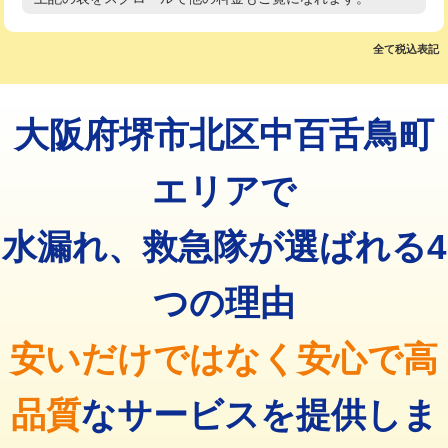
高度高圧洗浄換
現地調査
マス交換（土の掘削・埋め戻し作業）
11,000円~
トーラー作業
16,500円
全て税込表記
マス交換（深さ50㎝未満）
55,000円
トーラー機使用/3mまで
33,000円
マス交換（深さ50㎝以上）
66,000円
大阪府堺市北区中百舌鳥町
追加トーラー機使用/3m超え
+3,300円
コンクリート斫り（厚さ10㎝まで）
27,500円
カメラ調査
33,000円
エリアで
コンクリート斫り（厚さ10㎝超え）
38,500円
桝清掃
8,800円
水漏れ、救急隊が選ばれる4
モルタル補修（厚さ10㎝まで）
27,500円
止水・漏水調査・防水処理・清掃・修
11,000円
理・調整・分解・加工など（軽作業）
モルタル補修（厚さ10㎝超え）
38,500円
つの理由
止水・漏水調査・防水処理・清掃・修
22,000円
追加人工
16,500円
理・調整・分解・加工など（中作業）
安いだけではなく安心で高
廃棄・処分
現場見積
止水・漏水調査・防水処理・清掃・修
33,000円
理・調整・分解・加工など（重作業）
品質
なサービスを提供しま
その他部品の脱着
8,800円～