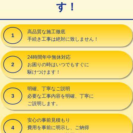
す！
交換・取付（タンク）
22,000円+材料費
交換・取付(単水栓（壁付・デッキ
13,200円+材料費
式）)
高品質な施工徹底
1
交換・取付(混合水栓（壁付・デッキ
16,500円+材料費
手続き工事は絶対に致しません！
式・ワンホール）)
交換・取付(排水栓・排水トラップ
22,000円+材料費
24時間年中無休対応
（P/S/ポップアップ））
2
お困りの時はいつでもすぐに
駆けつけます！
交換・取付（その他部品）
11,000円+材料費
持込商品取付（単水栓）
13,200円
明確、丁寧なご説明
3
必要な工事内容を明確、丁寧に
持込商品取付（混合水栓）
16,500円
ご説明します。
持込商品取付（浄水器・分岐水栓）
16,500円
安心の事前見積もり
給水管工事※（ホール加工)
16,500円
4
費用を事前に明示し、ご納得