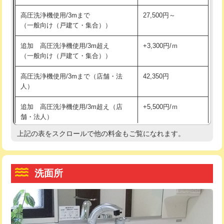
交換・取付（その他部品）
11,000円+材料費
マス交換（土の掘削・埋め戻し作業）
11,000円~
高圧洗浄機使用/3mまで
27,500円～
（一般向け（戸建て・集合））
持込商品取付（単水栓）
13,200円
マス交換（深さ50㎝未満）
55,000円
追加 高圧洗浄機使用/3m超え
+3,300円/ｍ
持込商品取付（混合水栓）
16,500円
マス交換（深さ50㎝以上）
66,000円
（一般向け（戸建て・集合））
持込商品取付（浄水器・分岐水栓）
16,500円
コンクリート斫り（厚さ10㎝まで）
27,500円
高圧洗浄機使用/3mまで（店舗・法
42,350円
人）
給水管工事※（ホール加工)
16,500円
コンクリート斫り（厚さ10㎝超え）
38,500円
追加 高圧洗浄機使用/3m超え（店
+5,500円/ｍ
給水管工事※（バンド止め)
3,300円
モルタル補修（厚さ10㎝まで）
27,500円
舗・法人）
給水管工事※（支持金具設置)
5,500円
モルタル補修（厚さ10㎝超え）
38,500円
上記の表をスクロールで他の料金もご覧になれます。
高度高圧洗浄換
現地調査
給水管工事※（保温材使用（バンド止
5,500円
洗面台設置
38,500円
トーラー作業
16,500円
め込み）)
洗面所
追加人工
16,500円
トーラー機使用/3mまで
33,000円
給水管工事※（土の掘削・埋め戻し作
11,000円
業)
廃棄・処分
現場見積
追加トーラー機使用/3m超え
+3,300円
給水管工事※（塩ビ管（VP・HI）使
33,000円
※給水管工事は20mmまでの価格です。
カメラ調査
33,000円
用/3ｍまで)