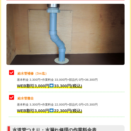
追加トーラー機使用/3m超え
+3,300円
給水管工事※（ライニング鋼管・銅
+8,800円
管・ポリ管・HT管使用/3ｍ超え)
カメラ調査
33,000円
排水管工事（土の掘削・埋め戻し作
11,000円~
桝清掃
8,800円
業）
止水・漏水調査・防水処理・清掃・修
11,000円
排水管工事（排水管工事/3ｍまで）
55,000円
理・調整・分解・加工など（軽作業）
排水管工事（追加 排水管工事/3ｍ超
+11,000円
止水・漏水調査・防水処理・清掃・修
22,000円
え）
理・調整・分解・加工など（中作業）
給水管補修（3ｍ迄）
マス交換（土の掘削・埋め戻し作業）
11,000円~
基本料金 3,300円+作業料金 33,000円+部品代 0円=36,300円
止水・漏水調査・防水処理・清掃・修
33,000円
WEB割引3,000円
33,300円(税込)
理・調整・分解・加工など（重作業）
マス交換（深さ50㎝未満）
55,000円
給水管撤去
その他部品の脱着
8,800円～
マス交換（深さ50㎝以上）
66,000円
基本料金 3,300円+作業料金 22,000円+部品代 0円=25,300円
WEB割引3,000円
22,300円(税込)
交換・取付（タンク）
22,000円+材料費
コンクリート斫り（厚さ10㎝まで）
27,500円
交換・取付(単水栓（壁付・デッキ
13,200円+材料費
コンクリート斫り（厚さ10㎝超え）
38,500円
式）)
水道管つまり・水漏れ修理の作業料金表