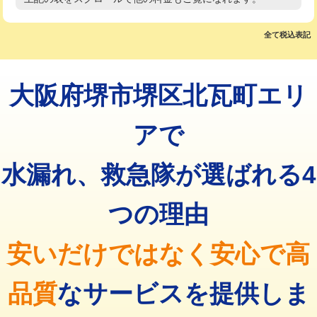
高度高圧洗浄換
現地調査
マス交換（土の掘削・埋め戻し作業）
11,000円~
トーラー作業
16,500円
全て税込表記
マス交換（深さ50㎝未満）
55,000円
トーラー機使用/3mまで
33,000円
マス交換（深さ50㎝以上）
66,000円
大阪府堺市堺区北瓦町エリ
追加トーラー機使用/3m超え
+3,300円
コンクリート斫り（厚さ10㎝まで）
27,500円
カメラ調査
33,000円
アで
コンクリート斫り（厚さ10㎝超え）
38,500円
桝清掃
8,800円
水漏れ、救急隊が選ばれる4
モルタル補修（厚さ10㎝まで）
27,500円
止水・漏水調査・防水処理・清掃・修
11,000円
理・調整・分解・加工など（軽作業）
モルタル補修（厚さ10㎝超え）
38,500円
つの理由
止水・漏水調査・防水処理・清掃・修
22,000円
追加人工
16,500円
理・調整・分解・加工など（中作業）
安いだけではなく安心で高
廃棄・処分
現場見積
止水・漏水調査・防水処理・清掃・修
33,000円
理・調整・分解・加工など（重作業）
品質
なサービスを提供しま
その他部品の脱着
8,800円～