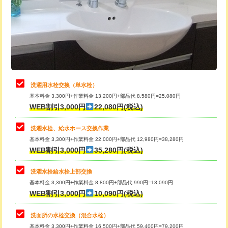
桝清掃
8,800円
給水管工事※（塩ビ管（VP・HI）使
+8,800円
用（追加）/3ｍ超え)
止水・漏水調査・防水処理・清掃・修
11,000円
理・調整・分解・加工など（軽作業）
給水管工事※（ライニング鋼管・銅
44,000円
管・ポリ管・HT管使用/3ｍまで)
止水・漏水調査・防水処理・清掃・修
22,000円
理・調整・分解・加工など（中作業）
給水管工事※（ライニング鋼管・銅
+8,800円
洗濯用水栓交換（単水栓）
管・ポリ管・HT管使用/3ｍ超え)
基本料金 3,300円+作業料金 13,200円+部品代 8,580円=25,080円
止水・漏水調査・防水処理・清掃・修
33,000円
WEB割引3,000円
22,080円(税込)
理・調整・分解・加工など（重作業）
排水管工事（土の掘削・埋め戻し作
11,000円~
業）
洗濯水栓、給水ホース交換作業
キッチンタンク脱着
16,500円
基本料金 3,300円+作業料金 22,000円+部品代 12,980円=38,280円
排水管工事（排水管工事/3ｍまで）
55,000円
WEB割引3,000円
35,280円(税込)
その他部品の脱着
8,800円～
排水管工事（追加 排水管工事/3ｍ超
+11,000円
交換・取付（タンク）
22,000円+材料費
洗濯水栓給水栓上部交換
え）
基本料金 3,300円+作業料金 8,800円+部品代 990円=13,090円
交換・取付(単水栓（壁付・デッキ
13,200円+材料費
WEB割引3,000円
10,090円(税込)
マス交換（土の掘削・埋め戻し作業）
11,000円~
式）)
洗面所の水栓交換（混合水栓）
マス交換（深さ50㎝未満）
55,000円
交換・取付(混合水栓（壁付・デッキ
16,500円+材料費
基本料金 3,300円+作業料金 16,500円+部品代 59,400円=79,200円