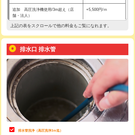
給水管工事※（土の掘削・埋め戻し作
11,000円
追加 高圧洗浄機使用/3m超え（店
+5,500円/ｍ
業)
舗・法人）
給水管工事※（塩ビ管（VP・HI）使
33,000円
上記の表をスクロールで他の料金もご覧になれます。
高度高圧洗浄換
現地調査
用/3ｍまで)
トーラー作業
16,500円
給水管工事※（塩ビ管（VP・HI）使
+8,800円
用（追加）/3ｍ超え)
排水口 排水管
トーラー機使用/3mまで
33,000円
給水管工事※（ライニング鋼管・銅
44,000円
追加トーラー機使用/3m超え
+3,300円
管・ポリ管・HT管使用/3ｍまで)
カメラ調査
33,000円
給水管工事※（ライニング鋼管・銅
+8,800円
管・ポリ管・HT管使用/3ｍ超え)
桝清掃
8,800円
排水管工事（土の掘削・埋め戻し作
11,000円~
止水・漏水調査・防水処理・清掃・修
11,000円
業）
理・調整・分解・加工など（軽作業）
排水管工事（排水管工事/3ｍまで）
55,000円
止水・漏水調査・防水処理・清掃・修
22,000円
理・調整・分解・加工など（中作業）
排水管工事（追加 排水管工事/3ｍ超
+11,000円
排水管洗浄（高圧洗浄3ｍ迄）
え）