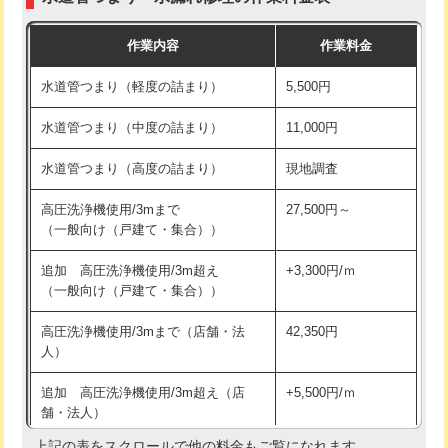
モルタル補修（厚さ10㎝まで）
27,500円
交換・取付(混合水栓（壁付・デッキ
16,500円+材料費
作業内容
作業料金
式・ワンホール）)
モルタル補修（厚さ10㎝超え）
38,500円
水道管つまり（軽度の詰まり）
5,500円
交換・取付(排水栓・排水トラップ
22,000円+材料費
洗面台設置
38,500円
（P/S/ポップアップ））
水道管つまり（中度の詰まり）
11,000円
化粧台設置
22,000円
交換・取付（その他部品）
11,000円+材料費
水道管つまり（高度の詰まり）
現地調査
追加人工
16,500円
持込商品取付（単水栓）
13,200円
高圧洗浄機使用/3mまで
27,500円～
廃棄・処分
現場見積
（一般向け（戸建て・集合））
持込商品取付（混合水栓）
16,500円
※給水管工事は20mmまでの価格です。
追加 高圧洗浄機使用/3m超え
+3,300円/ｍ
持込商品取付（浄水器・分岐水栓）
16,500円
（一般向け（戸建て・集合））
排水管工事（土の掘削・埋め戻し作
11,000円~
高圧洗浄機使用/3mまで（店舗・法
42,350円
業）
人）
排水管工事（排水管工事/3ｍまで）
55,000円
追加 高圧洗浄機使用/3m超え（店
+5,500円/ｍ
舗・法人）
排水管工事（追加 排水管工事/3ｍ超
+11,000円
え）
上記の表をスクロールで他の料金もご覧になれます。