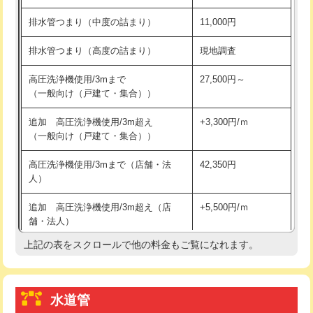
※給水管工事は20mmまでの価格です。
持込商品取付（浄水器・分岐水栓）
16,500円
排水管つまり（中度の詰まり）
11,000円
給水管工事※（ホール加工)
16,500円
排水管つまり（高度の詰まり）
現地調査
給水管工事※（バンド止め)
3,300円
高圧洗浄機使用/3mまで
27,500円～
（一般向け（戸建て・集合））
給水管工事※（支持金具設置)
5,500円
追加 高圧洗浄機使用/3m超え
+3,300円/ｍ
給水管工事※（保温材使用（バンド止
5,500円
（一般向け（戸建て・集合））
め込み）)
高圧洗浄機使用/3mまで（店舗・法
42,350円
給水管工事※（土の掘削・埋め戻し作
11,000円
人）
業)
追加 高圧洗浄機使用/3m超え（店
+5,500円/ｍ
給水管工事※（塩ビ管（VP・HI）使
33,000円
舗・法人）
用/3ｍまで)
上記の表をスクロールで他の料金もご覧になれます。
高度高圧洗浄換
現地調査
給水管工事※（塩ビ管（VP・HI）使
+8,800円
用（追加）/3ｍ超え)
トーラー作業
16,500円
給水管工事※（ライニング鋼管・銅
44,000円
水道管
トーラー機使用/3mまで
33,000円
管・ポリ管・HT管使用/3ｍまで)