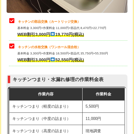
給水管工事※（土の掘削・埋め戻し作
11,000円
業)
止水・漏水調査・防水処理・清掃・修
22,000円
理・調整・分解・加工など（中作業）
給水管工事※（塩ビ管（VP・HI）使
33,000円
キッチンの部品交換（カートリッジ交換）
用/3ｍまで)
基本料金 3,300円+作業料金 11,000円+部品代 8,470円=22,770円
止水・漏水調査・防水処理・清掃・修
33,000円
WEB割引3,000円
19,770円(税込)
理・調整・分解・加工など（重作業）
給水管工事※（塩ビ管（VP・HI）使
+8,800円
用（追加）/3ｍ超え)
キッチンの水栓交換（ワンホール混合栓）
お風呂タンク脱着
16,500円
基本料金 3,300円+作業料金 16,500円+部品代 35,750円=55,550円
給水管工事※（ライニング鋼管・銅
44,000円
WEB割引3,000円
52,550円(税込)
その他部品の脱着
8,800円～
管・ポリ管・HT管使用/3ｍまで)
交換・取付（タンク）
22,000円+材料費
給水管工事※（ライニング鋼管・銅
+8,800円
管・ポリ管・HT管使用/3ｍ超え)
キッチンつまり・水漏れ修理の作業料金表
交換・取付(単水栓（壁付・デッキ
13,200円+材料費
式）)
排水管工事（土の掘削・埋め戻し作
11,000円~
作業内容
作業料金
業）
交換・取付(混合水栓（壁付・デッキ
16,500円+材料費
キッチンつまり（軽度の詰まり）
5,500円
式・ワンホール）)
排水管工事（排水管工事/3ｍまで）
55,000円
キッチンつまり（中度の詰まり）
11,000円
交換・取付(排水栓・排水トラップ
22,000円+材料費
排水管工事（追加 排水管工事/3ｍ超
+11,000円
（P/S/ポップアップ））
え）
キッチンつまり（高度の詰まり）
現地調査