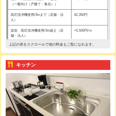
（一般向け（戸建て・集合））
持込商品取付（単水栓）
13,200円
高圧洗浄機使用/3mまで（店舗・法
42,350円
人）
持込商品取付（混合水栓）
16,500円
追加 高圧洗浄機使用/3m超え（店
+5,500円/ｍ
持込商品取付（浄水器・分岐水栓）
16,500円
舗・法人）
持込商品取付（温水洗浄便座）
22,000円
上記の表をスクロールで他の料金もご覧になれます。
高度高圧洗浄換
現地調査
持込商品取付（普通便座⇔温水洗浄便
22,000円
トーラー作業
16,500円
座）
キッチン
トーラー機使用/3mまで
33,000円
給水管工事※（ホール加工)
16,500円
追加トーラー機使用/3m超え
+3,300円
給水管工事※（バンド止め)
3,300円
カメラ調査
33,000円
給水管工事※（支持金具設置)
5,500円
桝清掃
8,800円
給水管工事※（保温材使用（バンド止
5,500円
め込み）)
止水・漏水調査・防水処理・清掃・修
11,000円
理・調整・分解・加工など（軽作業）