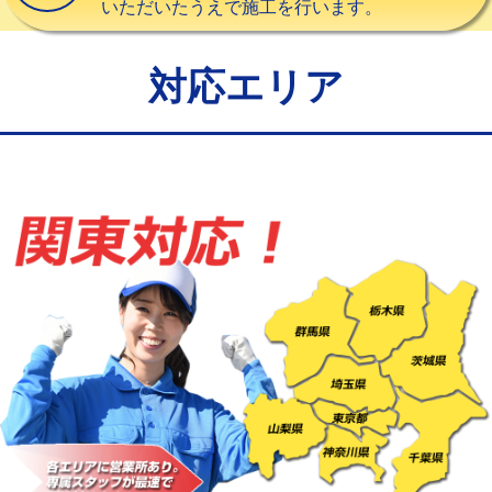
いただいたうえで施工を行います。
給水管工事※（バンド止め)
3,300円
給水管工事※（支持金具設置)
5,500円
対応エリア
給水管工事※（保温材使用（バンド止
5,500円
め込み）)
給水管工事※（土の掘削・埋め戻し作
11,000円
業)
給水管工事※（塩ビ管（VP・HI）使
33,000円
用/3ｍまで)
給水管工事※（塩ビ管（VP・HI）使
+8,800円
用（追加）/3ｍ超え)
給水管工事※（ライニング鋼管・銅
44,000円
管・ポリ管・HT管使用/3ｍまで)
給水管工事※（ライニング鋼管・銅
+8,800円
管・ポリ管・HT管使用/3ｍ超え)