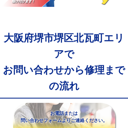
マス交換（土の掘削・埋め戻し作業）
11,000円~
マス交換（深さ50㎝未満）
55,000円
マス交換（深さ50㎝以上）
66,000円
大阪府堺市堺区北瓦町エリ
コンクリート斫り（厚さ10㎝まで）
27,500円
コンクリート斫り（厚さ10㎝超え）
38,500円
アで
モルタル補修（厚さ10㎝まで）
27,500円
お問い合わせから修理まで
モルタル補修（厚さ10㎝超え）
38,500円
の流れ
追加人工
16,500円
廃棄・処分
現場見積
※給水管工事は20mmまでの価格です。
お電話または
問い合わせフォームよりご連絡ください。