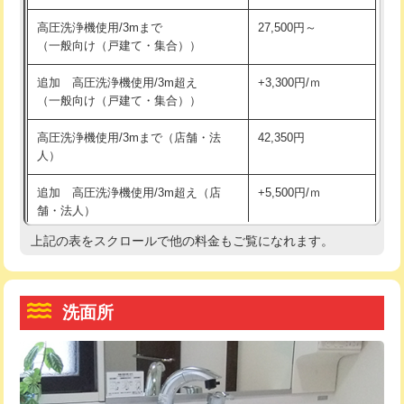
交換・取付（その他部品）
11,000円+材料費
マス交換（土の掘削・埋め戻し作業）
11,000円~
高圧洗浄機使用/3mまで
27,500円～
（一般向け（戸建て・集合））
持込商品取付（単水栓）
13,200円
マス交換（深さ50㎝未満）
55,000円
追加 高圧洗浄機使用/3m超え
+3,300円/ｍ
持込商品取付（混合水栓）
16,500円
マス交換（深さ50㎝以上）
66,000円
（一般向け（戸建て・集合））
持込商品取付（浄水器・分岐水栓）
16,500円
コンクリート斫り（厚さ10㎝まで）
27,500円
高圧洗浄機使用/3mまで（店舗・法
42,350円
人）
給水管工事※（ホール加工)
16,500円
コンクリート斫り（厚さ10㎝超え）
38,500円
追加 高圧洗浄機使用/3m超え（店
+5,500円/ｍ
給水管工事※（バンド止め)
3,300円
モルタル補修（厚さ10㎝まで）
27,500円
舗・法人）
給水管工事※（支持金具設置)
5,500円
モルタル補修（厚さ10㎝超え）
38,500円
上記の表をスクロールで他の料金もご覧になれます。
高度高圧洗浄換
現地調査
給水管工事※（保温材使用（バンド止
5,500円
洗面台設置
38,500円
トーラー作業
16,500円
め込み）)
洗面所
追加人工
16,500円
トーラー機使用/3mまで
33,000円
給水管工事※（土の掘削・埋め戻し作
11,000円
業)
廃棄・処分
現場見積
追加トーラー機使用/3m超え
+3,300円
給水管工事※（塩ビ管（VP・HI）使
33,000円
※給水管工事は20mmまでの価格です。
カメラ調査
33,000円
用/3ｍまで)