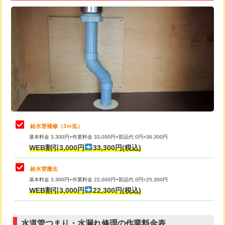
追加トーラー機使用/3m超え
+3,300円
給水管工事※（ライニング鋼管・銅
+8,800円
管・ポリ管・HT管使用/3ｍ超え)
カメラ調査
33,000円
排水管工事（土の掘削・埋め戻し作
11,000円~
桝清掃
8,800円
業）
止水・漏水調査・防水処理・清掃・修
11,000円
排水管工事（排水管工事/3ｍまで）
55,000円
理・調整・分解・加工など（軽作業）
排水管工事（追加 排水管工事/3ｍ超
+11,000円
止水・漏水調査・防水処理・清掃・修
22,000円
え）
理・調整・分解・加工など（中作業）
給水管補修（3ｍ迄）
マス交換（土の掘削・埋め戻し作業）
11,000円~
基本料金 3,300円+作業料金 33,000円+部品代 0円=36,300円
止水・漏水調査・防水処理・清掃・修
33,000円
WEB割引3,000円
33,300円(税込)
理・調整・分解・加工など（重作業）
マス交換（深さ50㎝未満）
55,000円
給水管撤去
その他部品の脱着
8,800円～
マス交換（深さ50㎝以上）
66,000円
基本料金 3,300円+作業料金 22,000円+部品代 0円=25,300円
WEB割引3,000円
22,300円(税込)
交換・取付（タンク）
22,000円+材料費
コンクリート斫り（厚さ10㎝まで）
27,500円
交換・取付(単水栓（壁付・デッキ
13,200円+材料費
コンクリート斫り（厚さ10㎝超え）
38,500円
式）)
水道管つまり・水漏れ修理の作業料金表