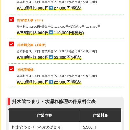
基本料金 3,300円+作業料金 27,500円+部品代 0円=30,800円
止水・漏水調査・防水処理・清掃・修
33,000円
WEB割引3,000円
27,800円(税込)
理・調整・分解・加工など（重作業）
マス交換（土の掘削・埋め戻し作業）
11,000円~
排水管工事（8ｍ）
その他部品の脱着
8,800円～
マス交換（深さ50㎝未満）
55,000円
基本料金 3,300円+作業料金 110,000円+部品代 0円=113,300円
WEB割引3,000円
110,300円(税込)
交換・取付（タンク）
22,000円+材料費
マス交換（深さ50㎝以上）
66,000円
交換・取付(単水栓（壁付・デッキ
13,200円+材料費
コンクリート斫り（厚さ10㎝まで）
27,500円
排水桝交換（1箇所）
式）)
基本料金 3,300円+作業料金 55,000円+部品代 0円=58,300円
コンクリート斫り（厚さ10㎝超え）
38,500円
WEB割引3,000円
55,300円(税込)
交換・取付(混合水栓（壁付・デッキ
16,500円+材料費
式・ワンホール）)
モルタル補修（厚さ10㎝まで）
27,500円
排水管補修
基本料金 3,300円+作業料金 22,000円+部品代 0円=25,300円
交換・取付(排水栓・排水トラップ
22,000円+材料費
モルタル補修（厚さ10㎝超え）
38,500円
WEB割引3,000円
22,300円(税込)
（P/S/ポップアップ））
台所シンク・作業台設置
現場見積
交換・取付（その他部品）
11,000円+材料費
排水管つまり・水漏れ修理の作業料金表
追加人工
16,500円
持込商品取付（単水栓）
13,200円
作業内容
作業料金
廃棄・処分
現場見積
持込商品取付（混合水栓）
16,500円
排水管つまり（軽度の詰まり）
5,500円