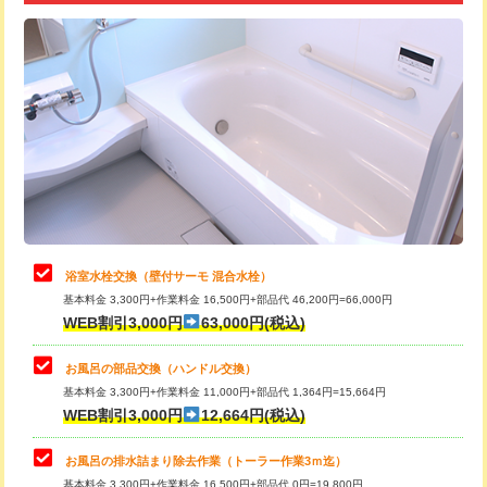
追加トーラー機使用/3m超え
+3,300円
カメラ調査
33,000円
桝清掃
8,800円
止水・漏水調査・防水処理・清掃・修
11,000円
理・調整・分解・加工など（軽作業）
止水・漏水調査・防水処理・清掃・修
22,000円
理・調整・分解・加工など（中作業）
浴室水栓交換（壁付サーモ 混合水栓）
基本料金 3,300円+作業料金 16,500円+部品代 46,200円=66,000円
止水・漏水調査・防水処理・清掃・修
33,000円
WEB割引3,000円
63,000円(税込)
理・調整・分解・加工など（重作業）
お風呂の部品交換（ハンドル交換）
トイレタンク脱着
16,500円
基本料金 3,300円+作業料金 11,000円+部品代 1,364円=15,664円
WEB割引3,000円
12,664円(税込)
トイレ便器脱着
16,500円
タンクレストイレ脱着
33,000円
お風呂の排水詰まり除去作業（トーラー作業3ｍ迄）
基本料金 3,300円+作業料金 16,500円+部品代 0円=19,800円