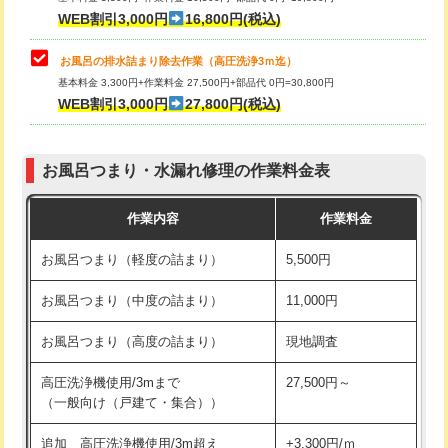
小便器トイレ脱着
現地見積
WEB割引3,000円
16,800円(税込)
その他部品の脱着
8,800円～
お風呂の排水詰まり除去作業（高圧洗浄3ｍ迄）
基本料金 3,300円+作業料金 27,500円+部品代 0円=30,800円
交換・取付（タンク）
22,000円+材料費
WEB割引3,000円
27,800円(税込)
交換・取付（便器）
22,000円+材料費
お風呂つまり・水漏れ修理の作業料金表
交換・取付（普通便座）
11,000円+材料費
作業内容
作業料金
交換・取付（温水洗浄便座）
16,500円+材料費
お風呂つまり（軽度の詰まり）
5,500円
交換・取付(単水栓（壁付・デッキ
13,200円+材料費
式）)
お風呂つまり（中度の詰まり）
11,000円
交換・取付(混合水栓（壁付・デッキ
16,500円+材料費
お風呂つまり（高度の詰まり）
現地調査
式・ワンホール）)
高圧洗浄機使用/3mまで
27,500円～
交換・取付(排水栓・排水トラップ
22,000円+材料費
（一般向け（戸建て・集合））
（P/S/ポップアップ））
追加 高圧洗浄機使用/3m超え
+3,300円/ｍ
交換・取付（その他部品）
11,000円+材料費