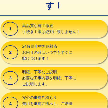
す！
交換・取付（タンク）
22,000円+材料費
交換・取付(単水栓（壁付・デッキ
13,200円+材料費
式）)
高品質な施工徹底
1
交換・取付(混合水栓（壁付・デッキ
16,500円+材料費
手続き工事は絶対に致しません！
式・ワンホール）)
交換・取付(排水栓・排水トラップ
22,000円+材料費
24時間年中無休対応
（P/S/ポップアップ））
2
お困りの時はいつでもすぐに
駆けつけます！
交換・取付（その他部品）
11,000円+材料費
持込商品取付（単水栓）
13,200円
明確、丁寧なご説明
3
必要な工事内容を明確、丁寧に
持込商品取付（混合水栓）
16,500円
ご説明します。
持込商品取付（浄水器・分岐水栓）
16,500円
安心の事前見積もり
給水管工事※（ホール加工)
16,500円
4
費用を事前に明示し、ご納得