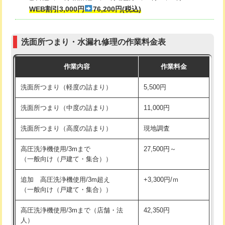
式・ワンホール）)
WEB割引3,000円
76,200円(税込)
マス交換（深さ50㎝以上）
66,000円
交換・取付(排水栓・排水トラップ
22,000円+材料費
コンクリート斫り（厚さ10㎝まで）
27,500円
（P/S/ポップアップ））
洗面所つまり・水漏れ修理の作業料金表
コンクリート斫り（厚さ10㎝超え）
38,500円
交換・取付（その他部品）
11,000円+材料費
作業内容
作業料金
モルタル補修（厚さ10㎝まで）
27,500円
持込商品取付（単水栓）
13,200円
洗面所つまり（軽度の詰まり）
5,500円
モルタル補修（厚さ10㎝超え）
38,500円
持込商品取付（混合水栓）
16,500円
洗面所つまり（中度の詰まり）
11,000円
洗面台設置
38,500円
持込商品取付（浄水器・分岐水栓）
16,500円
洗面所つまり（高度の詰まり）
現地調査
バスタブ設置
現場見積
給水管工事※（ホール加工)
16,500円
高圧洗浄機使用/3mまで
27,500円～
追加人工
16,500円
（一般向け（戸建て・集合））
給水管工事※（バンド止め)
3,300円
廃棄・処分
現場見積
追加 高圧洗浄機使用/3m超え
+3,300円/ｍ
給水管工事※（支持金具設置)
5,500円
（一般向け（戸建て・集合））
※給水管工事は20mmまでの価格です。
給水管工事※（保温材使用（バンド止
5,500円
高圧洗浄機使用/3mまで（店舗・法
42,350円
め込み）)
人）