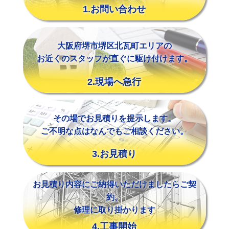
1.お問い合わせ
大阪府堺市堺区北瓦町エリアの
お近くのスタッフが直ぐに駆け付けます。
2.現場へ急行
その場でお見積りを提示します。
ご不明な点はなんでもご相談ください。
3.お見積り
お見積り内容にご納得いただけましたらご契
約。
修理に取り掛かります
4.工事開始