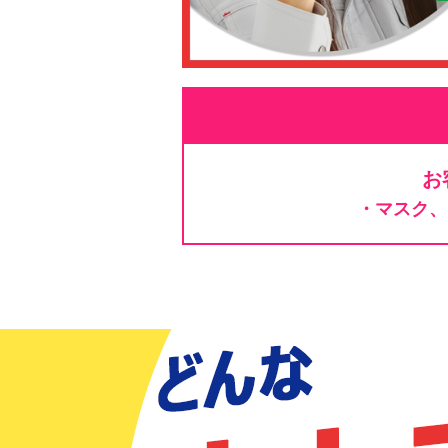
お
・マスク