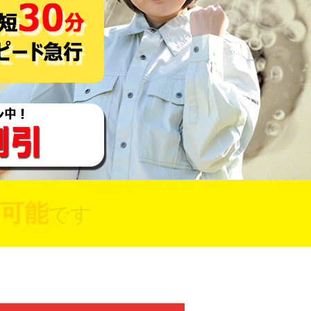
可能
です