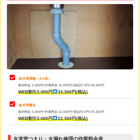
追加トーラー機使用/3m超え
+3,300円
給水管工事※（ライニング鋼管・銅
+8,800円
管・ポリ管・HT管使用/3ｍ超え)
カメラ調査
33,000円
排水管工事（土の掘削・埋め戻し作
11,000円~
桝清掃
8,800円
業）
止水・漏水調査・防水処理・清掃・修
11,000円
排水管工事（排水管工事/3ｍまで）
55,000円
理・調整・分解・加工など（軽作業）
排水管工事（追加 排水管工事/3ｍ超
+11,000円
止水・漏水調査・防水処理・清掃・修
22,000円
え）
理・調整・分解・加工など（中作業）
給水管補修（3ｍ迄）
マス交換（土の掘削・埋め戻し作業）
11,000円~
基本料金 3,300円+作業料金 33,000円+部品代 0円=36,300円
止水・漏水調査・防水処理・清掃・修
33,000円
WEB割引3,000円
33,300円(税込)
理・調整・分解・加工など（重作業）
マス交換（深さ50㎝未満）
55,000円
給水管撤去
その他部品の脱着
8,800円～
マス交換（深さ50㎝以上）
66,000円
基本料金 3,300円+作業料金 22,000円+部品代 0円=25,300円
WEB割引3,000円
22,300円(税込)
交換・取付（タンク）
22,000円+材料費
コンクリート斫り（厚さ10㎝まで）
27,500円
交換・取付(単水栓（壁付・デッキ
13,200円+材料費
コンクリート斫り（厚さ10㎝超え）
38,500円
式）)
水道管つまり・水漏れ修理の作業料金表