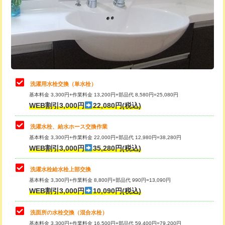
桝清掃
8,800円
給水管工事※（塩ビ管（VP・HI）使
+8,800円
用（追加）/3ｍ超え)
止水・漏水調査・防水処理・清掃・修
11,000円
理・調整・分解・加工など（軽作業）
給水管工事※（ライニング鋼管・銅
44,000円
管・ポリ管・HT管使用/3ｍまで)
止水・漏水調査・防水処理・清掃・修
22,000円
理・調整・分解・加工など（中作業）
給水管工事※（ライニング鋼管・銅
+8,800円
洗濯用水栓交換（単水栓）
管・ポリ管・HT管使用/3ｍ超え)
基本料金 3,300円+作業料金 13,200円+部品代 8,580円=25,080円
止水・漏水調査・防水処理・清掃・修
33,000円
WEB割引3,000円
22,080円(税込)
理・調整・分解・加工など（重作業）
排水管工事（土の掘削・埋め戻し作
11,000円~
業）
洗濯水栓、給水ホース交換作業
キッチンタンク脱着
16,500円
基本料金 3,300円+作業料金 22,000円+部品代 12,980円=38,280円
排水管工事（排水管工事/3ｍまで）
55,000円
WEB割引3,000円
35,280円(税込)
その他部品の脱着
8,800円～
排水管工事（追加 排水管工事/3ｍ超
+11,000円
交換・取付（タンク）
22,000円+材料費
洗濯水栓給水栓上部交換
え）
基本料金 3,300円+作業料金 8,800円+部品代 990円=13,090円
交換・取付(単水栓（壁付・デッキ
13,200円+材料費
WEB割引3,000円
10,090円(税込)
マス交換（土の掘削・埋め戻し作業）
11,000円~
式）)
洗面所の水栓交換（混合水栓）
マス交換（深さ50㎝未満）
55,000円
交換・取付(混合水栓（壁付・デッキ
16,500円+材料費
基本料金 3,300円+作業料金 16,500円+部品代 59,400円=79,200円