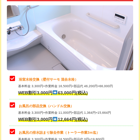
追加トーラー機使用/3m超え
+3,300円
カメラ調査
33,000円
桝清掃
8,800円
止水・漏水調査・防水処理・清掃・修
11,000円
理・調整・分解・加工など（軽作業）
止水・漏水調査・防水処理・清掃・修
22,000円
理・調整・分解・加工など（中作業）
浴室水栓交換（壁付サーモ 混合水栓）
基本料金 3,300円+作業料金 16,500円+部品代 46,200円=66,000円
止水・漏水調査・防水処理・清掃・修
33,000円
WEB割引3,000円
63,000円(税込)
理・調整・分解・加工など（重作業）
お風呂の部品交換（ハンドル交換）
トイレタンク脱着
16,500円
基本料金 3,300円+作業料金 11,000円+部品代 1,364円=15,664円
WEB割引3,000円
12,664円(税込)
トイレ便器脱着
16,500円
タンクレストイレ脱着
33,000円
お風呂の排水詰まり除去作業（トーラー作業3ｍ迄）
基本料金 3,300円+作業料金 16,500円+部品代 0円=19,800円