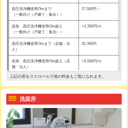
交換・取付（その他部品）
11,000円+材料費
マス交換（土の掘削・埋め戻し作業）
11,000円~
高圧洗浄機使用/3mまで
27,500円～
（一般向け（戸建て・集合））
持込商品取付（単水栓）
13,200円
マス交換（深さ50㎝未満）
55,000円
追加 高圧洗浄機使用/3m超え
+3,300円/ｍ
持込商品取付（混合水栓）
16,500円
マス交換（深さ50㎝以上）
66,000円
（一般向け（戸建て・集合））
持込商品取付（浄水器・分岐水栓）
16,500円
コンクリート斫り（厚さ10㎝まで）
27,500円
高圧洗浄機使用/3mまで（店舗・法
42,350円
人）
給水管工事※（ホール加工)
16,500円
コンクリート斫り（厚さ10㎝超え）
38,500円
追加 高圧洗浄機使用/3m超え（店
+5,500円/ｍ
給水管工事※（バンド止め)
3,300円
モルタル補修（厚さ10㎝まで）
27,500円
舗・法人）
給水管工事※（支持金具設置)
5,500円
モルタル補修（厚さ10㎝超え）
38,500円
上記の表をスクロールで他の料金もご覧になれます。
高度高圧洗浄換
現地調査
給水管工事※（保温材使用（バンド止
5,500円
洗面台設置
38,500円
トーラー作業
16,500円
め込み）)
洗面所
追加人工
16,500円
トーラー機使用/3mまで
33,000円
給水管工事※（土の掘削・埋め戻し作
11,000円
業)
廃棄・処分
現場見積
追加トーラー機使用/3m超え
+3,300円
給水管工事※（塩ビ管（VP・HI）使
33,000円
※給水管工事は20mmまでの価格です。
カメラ調査
33,000円
用/3ｍまで)