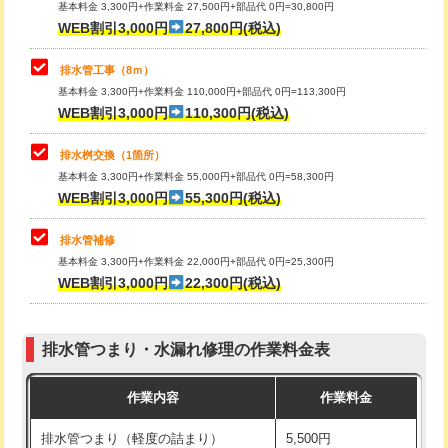
基本料金 3,300円+作業料金 27,500円+部品代 0円=30,800円
止水・漏水調査・防水処理・清掃・修
33,000円
WEB割引3,000円
27,800円(税込)
理・調整・分解・加工など（重作業）
マス交換（土の掘削・埋め戻し作業）
11,000円~
排水管工事（8ｍ）
その他部品の脱着
8,800円～
マス交換（深さ50㎝未満）
55,000円
基本料金 3,300円+作業料金 110,000円+部品代 0円=113,300円
WEB割引3,000円
110,300円(税込)
交換・取付（タンク）
22,000円+材料費
マス交換（深さ50㎝以上）
66,000円
交換・取付(単水栓（壁付・デッキ
13,200円+材料費
コンクリート斫り（厚さ10㎝まで）
27,500円
排水桝交換（1箇所）
式）)
基本料金 3,300円+作業料金 55,000円+部品代 0円=58,300円
コンクリート斫り（厚さ10㎝超え）
38,500円
WEB割引3,000円
55,300円(税込)
交換・取付(混合水栓（壁付・デッキ
16,500円+材料費
式・ワンホール）)
モルタル補修（厚さ10㎝まで）
27,500円
排水管補修
基本料金 3,300円+作業料金 22,000円+部品代 0円=25,300円
交換・取付(排水栓・排水トラップ
22,000円+材料費
モルタル補修（厚さ10㎝超え）
38,500円
WEB割引3,000円
22,300円(税込)
（P/S/ポップアップ））
台所シンク・作業台設置
現場見積
交換・取付（その他部品）
11,000円+材料費
排水管つまり・水漏れ修理の作業料金表
追加人工
16,500円
持込商品取付（単水栓）
13,200円
作業内容
作業料金
廃棄・処分
現場見積
持込商品取付（混合水栓）
16,500円
排水管つまり（軽度の詰まり）
5,500円