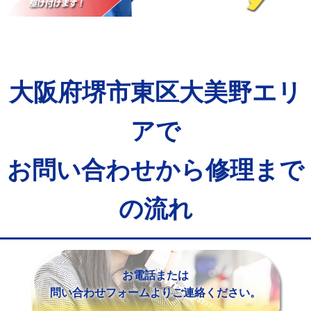
マス交換（土の掘削・埋め戻し作業）
11,000円~
マス交換（深さ50㎝未満）
55,000円
マス交換（深さ50㎝以上）
66,000円
大阪府堺市東区大美野エリ
コンクリート斫り（厚さ10㎝まで）
27,500円
コンクリート斫り（厚さ10㎝超え）
38,500円
アで
モルタル補修（厚さ10㎝まで）
27,500円
お問い合わせから修理まで
モルタル補修（厚さ10㎝超え）
38,500円
の流れ
追加人工
16,500円
廃棄・処分
現場見積
※給水管工事は20mmまでの価格です。
お電話または
問い合わせフォームよりご連絡ください。