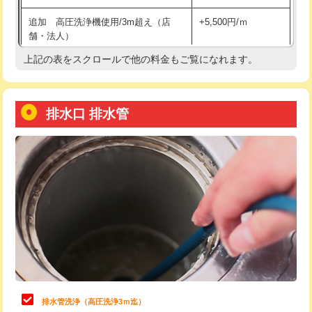
給水管工事※（土の掘削・埋め戻し作
11,000円
追加 高圧洗浄機使用/3m超え（店
+5,500円/ｍ
業)
舗・法人）
給水管工事※（塩ビ管（VP・HI）使
33,000円
上記の表をスクロールで他の料金もご覧になれます。
高度高圧洗浄換
現地調査
用/3ｍまで)
トーラー作業
16,500円
給水管工事※（塩ビ管（VP・HI）使
+8,800円
用（追加）/3ｍ超え)
排水口 排水管
トーラー機使用/3mまで
33,000円
給水管工事※（ライニング鋼管・銅
44,000円
追加トーラー機使用/3m超え
+3,300円
管・ポリ管・HT管使用/3ｍまで)
カメラ調査
33,000円
給水管工事※（ライニング鋼管・銅
+8,800円
管・ポリ管・HT管使用/3ｍ超え)
桝清掃
8,800円
排水管工事（土の掘削・埋め戻し作
11,000円~
止水・漏水調査・防水処理・清掃・修
11,000円
業）
理・調整・分解・加工など（軽作業）
排水管工事（排水管工事/3ｍまで）
55,000円
止水・漏水調査・防水処理・清掃・修
22,000円
理・調整・分解・加工など（中作業）
排水管工事（追加 排水管工事/3ｍ超
+11,000円
排水管洗浄（高圧洗浄3ｍ迄）
え）