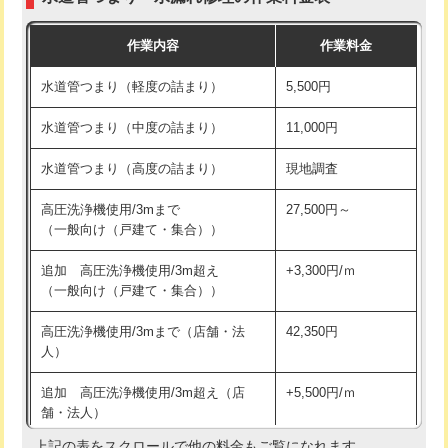
モルタル補修（厚さ10㎝まで）
27,500円
交換・取付(混合水栓（壁付・デッキ
16,500円+材料費
作業内容
作業料金
式・ワンホール）)
モルタル補修（厚さ10㎝超え）
38,500円
水道管つまり（軽度の詰まり）
5,500円
交換・取付(排水栓・排水トラップ
22,000円+材料費
洗面台設置
38,500円
（P/S/ポップアップ））
水道管つまり（中度の詰まり）
11,000円
化粧台設置
22,000円
交換・取付（その他部品）
11,000円+材料費
水道管つまり（高度の詰まり）
現地調査
追加人工
16,500円
持込商品取付（単水栓）
13,200円
高圧洗浄機使用/3mまで
27,500円～
廃棄・処分
現場見積
（一般向け（戸建て・集合））
持込商品取付（混合水栓）
16,500円
※給水管工事は20mmまでの価格です。
追加 高圧洗浄機使用/3m超え
+3,300円/ｍ
持込商品取付（浄水器・分岐水栓）
16,500円
（一般向け（戸建て・集合））
排水管工事（土の掘削・埋め戻し作
11,000円~
高圧洗浄機使用/3mまで（店舗・法
42,350円
業）
人）
排水管工事（排水管工事/3ｍまで）
55,000円
追加 高圧洗浄機使用/3m超え（店
+5,500円/ｍ
舗・法人）
排水管工事（追加 排水管工事/3ｍ超
+11,000円
え）
上記の表をスクロールで他の料金もご覧になれます。