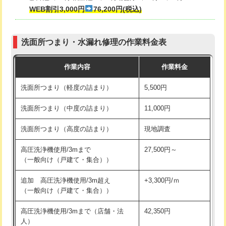
式・ワンホール）)
WEB割引3,000円
76,200円(税込)
マス交換（深さ50㎝以上）
66,000円
交換・取付(排水栓・排水トラップ
22,000円+材料費
コンクリート斫り（厚さ10㎝まで）
27,500円
（P/S/ポップアップ））
洗面所つまり・水漏れ修理の作業料金表
コンクリート斫り（厚さ10㎝超え）
38,500円
交換・取付（その他部品）
11,000円+材料費
作業内容
作業料金
モルタル補修（厚さ10㎝まで）
27,500円
持込商品取付（単水栓）
13,200円
洗面所つまり（軽度の詰まり）
5,500円
モルタル補修（厚さ10㎝超え）
38,500円
持込商品取付（混合水栓）
16,500円
洗面所つまり（中度の詰まり）
11,000円
洗面台設置
38,500円
持込商品取付（浄水器・分岐水栓）
16,500円
洗面所つまり（高度の詰まり）
現地調査
バスタブ設置
現場見積
給水管工事※（ホール加工)
16,500円
高圧洗浄機使用/3mまで
27,500円～
追加人工
16,500円
（一般向け（戸建て・集合））
給水管工事※（バンド止め)
3,300円
廃棄・処分
現場見積
追加 高圧洗浄機使用/3m超え
+3,300円/ｍ
給水管工事※（支持金具設置)
5,500円
（一般向け（戸建て・集合））
※給水管工事は20mmまでの価格です。
給水管工事※（保温材使用（バンド止
5,500円
高圧洗浄機使用/3mまで（店舗・法
42,350円
め込み）)
人）