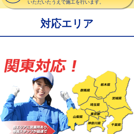
いただいたうえで施工を行います。
給水管工事※（バンド止め)
3,300円
給水管工事※（支持金具設置)
5,500円
対応エリア
給水管工事※（保温材使用（バンド止
5,500円
め込み）)
給水管工事※（土の掘削・埋め戻し作
11,000円
業)
給水管工事※（塩ビ管（VP・HI）使
33,000円
用/3ｍまで)
給水管工事※（塩ビ管（VP・HI）使
+8,800円
用（追加）/3ｍ超え)
給水管工事※（ライニング鋼管・銅
44,000円
管・ポリ管・HT管使用/3ｍまで)
給水管工事※（ライニング鋼管・銅
+8,800円
管・ポリ管・HT管使用/3ｍ超え)