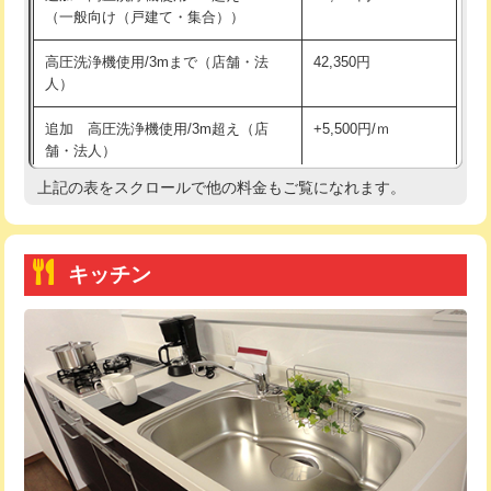
（一般向け（戸建て・集合））
持込商品取付（単水栓）
13,200円
高圧洗浄機使用/3mまで（店舗・法
42,350円
人）
持込商品取付（混合水栓）
16,500円
追加 高圧洗浄機使用/3m超え（店
+5,500円/ｍ
持込商品取付（浄水器・分岐水栓）
16,500円
舗・法人）
持込商品取付（温水洗浄便座）
22,000円
上記の表をスクロールで他の料金もご覧になれます。
高度高圧洗浄換
現地調査
持込商品取付（普通便座⇔温水洗浄便
22,000円
トーラー作業
16,500円
座）
キッチン
トーラー機使用/3mまで
33,000円
給水管工事※（ホール加工)
16,500円
追加トーラー機使用/3m超え
+3,300円
給水管工事※（バンド止め)
3,300円
カメラ調査
33,000円
給水管工事※（支持金具設置)
5,500円
桝清掃
8,800円
給水管工事※（保温材使用（バンド止
5,500円
め込み）)
止水・漏水調査・防水処理・清掃・修
11,000円
理・調整・分解・加工など（軽作業）