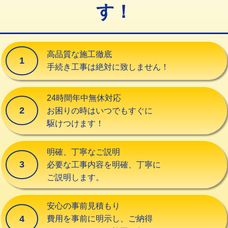
す！
交換・取付（タンク）
22,000円+材料費
交換・取付(単水栓（壁付・デッキ
13,200円+材料費
式）)
高品質な施工徹底
1
交換・取付(混合水栓（壁付・デッキ
16,500円+材料費
手続き工事は絶対に致しません！
式・ワンホール）)
交換・取付(排水栓・排水トラップ
22,000円+材料費
24時間年中無休対応
（P/S/ポップアップ））
2
お困りの時はいつでもすぐに
駆けつけます！
交換・取付（その他部品）
11,000円+材料費
持込商品取付（単水栓）
13,200円
明確、丁寧なご説明
3
必要な工事内容を明確、丁寧に
持込商品取付（混合水栓）
16,500円
ご説明します。
持込商品取付（浄水器・分岐水栓）
16,500円
安心の事前見積もり
給水管工事※（ホール加工)
16,500円
4
費用を事前に明示し、ご納得