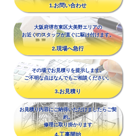
1.お問い合わせ
大阪府堺市東区大美野エリアの
お近くのスタッフが直ぐに駆け付けます。
2.現場へ急行
その場でお見積りを提示します。
ご不明な点はなんでもご相談ください。
3.お見積り
お見積り内容にご納得いただけましたらご契
約。
修理に取り掛かります
4.工事開始