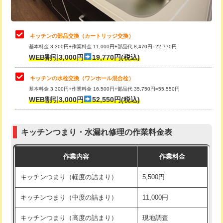
給水管工事※（土の掘削・埋め戻し作
11,000円
業)
止水・漏水調査・防水処理・清掃・修
22,000円
理・調整・分解・加工など（中作業）
給水管工事※（塩ビ管（VP・HI）使
33,000円
キッチンの部品交換（カートリッジ交換）
用/3ｍまで)
基本料金 3,300円+作業料金 11,000円+部品代 8,470円=22,770円
止水・漏水調査・防水処理・清掃・修
33,000円
WEB割引3,000円
19,770円(税込)
理・調整・分解・加工など（重作業）
給水管工事※（塩ビ管（VP・HI）使
+8,800円
用（追加）/3ｍ超え)
キッチンの水栓交換（ワンホール混合栓）
お風呂タンク脱着
16,500円
基本料金 3,300円+作業料金 16,500円+部品代 35,750円=55,550円
給水管工事※（ライニング鋼管・銅
44,000円
WEB割引3,000円
52,550円(税込)
その他部品の脱着
8,800円～
管・ポリ管・HT管使用/3ｍまで)
交換・取付（タンク）
22,000円+材料費
給水管工事※（ライニング鋼管・銅
+8,800円
管・ポリ管・HT管使用/3ｍ超え)
キッチンつまり・水漏れ修理の作業料金表
交換・取付(単水栓（壁付・デッキ
13,200円+材料費
式）)
排水管工事（土の掘削・埋め戻し作
11,000円~
作業内容
作業料金
業）
交換・取付(混合水栓（壁付・デッキ
16,500円+材料費
キッチンつまり（軽度の詰まり）
5,500円
式・ワンホール）)
排水管工事（排水管工事/3ｍまで）
55,000円
キッチンつまり（中度の詰まり）
11,000円
交換・取付(排水栓・排水トラップ
22,000円+材料費
排水管工事（追加 排水管工事/3ｍ超
+11,000円
（P/S/ポップアップ））
え）
キッチンつまり（高度の詰まり）
現地調査