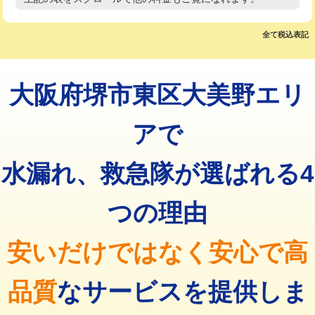
高度高圧洗浄換
現地調査
マス交換（土の掘削・埋め戻し作業）
11,000円~
トーラー作業
16,500円
全て税込表記
マス交換（深さ50㎝未満）
55,000円
トーラー機使用/3mまで
33,000円
マス交換（深さ50㎝以上）
66,000円
大阪府堺市東区大美野エリ
追加トーラー機使用/3m超え
+3,300円
コンクリート斫り（厚さ10㎝まで）
27,500円
カメラ調査
33,000円
アで
コンクリート斫り（厚さ10㎝超え）
38,500円
桝清掃
8,800円
水漏れ、救急隊が選ばれる4
モルタル補修（厚さ10㎝まで）
27,500円
止水・漏水調査・防水処理・清掃・修
11,000円
理・調整・分解・加工など（軽作業）
モルタル補修（厚さ10㎝超え）
38,500円
つの理由
止水・漏水調査・防水処理・清掃・修
22,000円
追加人工
16,500円
理・調整・分解・加工など（中作業）
安いだけではなく安心で高
廃棄・処分
現場見積
止水・漏水調査・防水処理・清掃・修
33,000円
理・調整・分解・加工など（重作業）
品質
なサービスを提供しま
その他部品の脱着
8,800円～