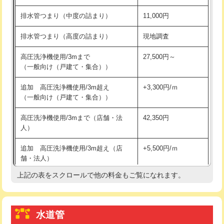
※給水管工事は20mmまでの価格です。
持込商品取付（浄水器・分岐水栓）
16,500円
排水管つまり（中度の詰まり）
11,000円
給水管工事※（ホール加工)
16,500円
排水管つまり（高度の詰まり）
現地調査
給水管工事※（バンド止め)
3,300円
高圧洗浄機使用/3mまで
27,500円～
（一般向け（戸建て・集合））
給水管工事※（支持金具設置)
5,500円
追加 高圧洗浄機使用/3m超え
+3,300円/ｍ
給水管工事※（保温材使用（バンド止
5,500円
（一般向け（戸建て・集合））
め込み）)
高圧洗浄機使用/3mまで（店舗・法
42,350円
給水管工事※（土の掘削・埋め戻し作
11,000円
人）
業)
追加 高圧洗浄機使用/3m超え（店
+5,500円/ｍ
給水管工事※（塩ビ管（VP・HI）使
33,000円
舗・法人）
用/3ｍまで)
上記の表をスクロールで他の料金もご覧になれます。
高度高圧洗浄換
現地調査
給水管工事※（塩ビ管（VP・HI）使
+8,800円
用（追加）/3ｍ超え)
トーラー作業
16,500円
給水管工事※（ライニング鋼管・銅
44,000円
水道管
トーラー機使用/3mまで
33,000円
管・ポリ管・HT管使用/3ｍまで)