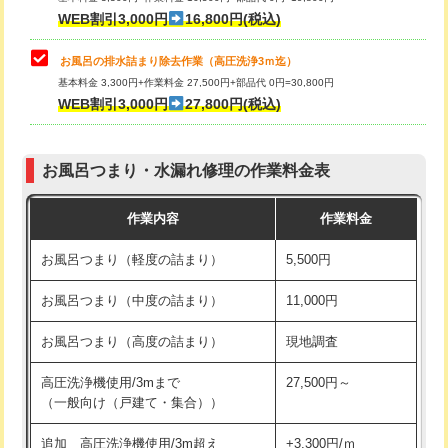
小便器トイレ脱着
現地見積
WEB割引3,000円
16,800円(税込)
その他部品の脱着
8,800円～
お風呂の排水詰まり除去作業（高圧洗浄3ｍ迄）
基本料金 3,300円+作業料金 27,500円+部品代 0円=30,800円
交換・取付（タンク）
22,000円+材料費
WEB割引3,000円
27,800円(税込)
交換・取付（便器）
22,000円+材料費
お風呂つまり・水漏れ修理の作業料金表
交換・取付（普通便座）
11,000円+材料費
作業内容
作業料金
交換・取付（温水洗浄便座）
16,500円+材料費
お風呂つまり（軽度の詰まり）
5,500円
交換・取付(単水栓（壁付・デッキ
13,200円+材料費
式）)
お風呂つまり（中度の詰まり）
11,000円
交換・取付(混合水栓（壁付・デッキ
16,500円+材料費
お風呂つまり（高度の詰まり）
現地調査
式・ワンホール）)
高圧洗浄機使用/3mまで
27,500円～
交換・取付(排水栓・排水トラップ
22,000円+材料費
（一般向け（戸建て・集合））
（P/S/ポップアップ））
追加 高圧洗浄機使用/3m超え
+3,300円/ｍ
交換・取付（その他部品）
11,000円+材料費