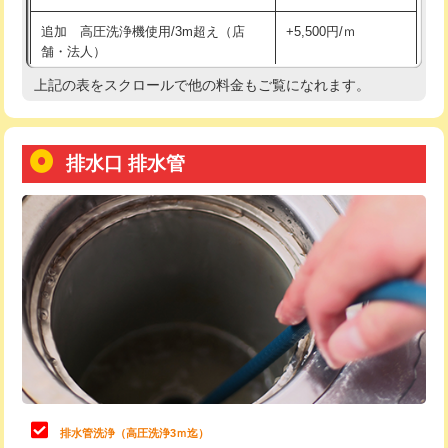
給水管工事※（土の掘削・埋め戻し作
11,000円
追加 高圧洗浄機使用/3m超え（店
+5,500円/ｍ
業)
舗・法人）
給水管工事※（塩ビ管（VP・HI）使
33,000円
上記の表をスクロールで他の料金もご覧になれます。
高度高圧洗浄換
現地調査
用/3ｍまで)
トーラー作業
16,500円
給水管工事※（塩ビ管（VP・HI）使
+8,800円
用（追加）/3ｍ超え)
排水口 排水管
トーラー機使用/3mまで
33,000円
給水管工事※（ライニング鋼管・銅
44,000円
追加トーラー機使用/3m超え
+3,300円
管・ポリ管・HT管使用/3ｍまで)
カメラ調査
33,000円
給水管工事※（ライニング鋼管・銅
+8,800円
管・ポリ管・HT管使用/3ｍ超え)
桝清掃
8,800円
排水管工事（土の掘削・埋め戻し作
11,000円~
止水・漏水調査・防水処理・清掃・修
11,000円
業）
理・調整・分解・加工など（軽作業）
排水管工事（排水管工事/3ｍまで）
55,000円
止水・漏水調査・防水処理・清掃・修
22,000円
理・調整・分解・加工など（中作業）
排水管工事（追加 排水管工事/3ｍ超
+11,000円
排水管洗浄（高圧洗浄3ｍ迄）
え）