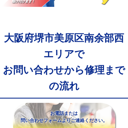
マス交換（土の掘削・埋め戻し作業）
11,000円~
マス交換（深さ50㎝未満）
55,000円
マス交換（深さ50㎝以上）
66,000円
大阪府堺市美原区南余部西
コンクリート斫り（厚さ10㎝まで）
27,500円
コンクリート斫り（厚さ10㎝超え）
38,500円
エリアで
モルタル補修（厚さ10㎝まで）
27,500円
お問い合わせから修理まで
モルタル補修（厚さ10㎝超え）
38,500円
の流れ
追加人工
16,500円
廃棄・処分
現場見積
※給水管工事は20mmまでの価格です。
お電話または
問い合わせフォームよりご連絡ください。