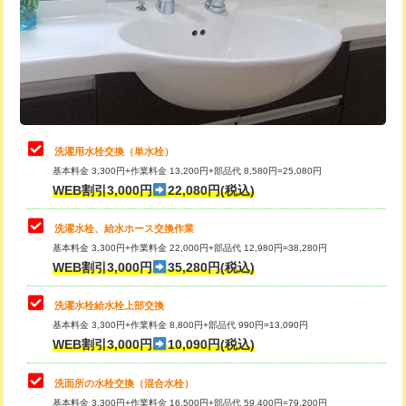
桝清掃
8,800円
給水管工事※（塩ビ管（VP・HI）使
+8,800円
用（追加）/3ｍ超え)
止水・漏水調査・防水処理・清掃・修
11,000円
理・調整・分解・加工など（軽作業）
給水管工事※（ライニング鋼管・銅
44,000円
管・ポリ管・HT管使用/3ｍまで)
止水・漏水調査・防水処理・清掃・修
22,000円
理・調整・分解・加工など（中作業）
給水管工事※（ライニング鋼管・銅
+8,800円
洗濯用水栓交換（単水栓）
管・ポリ管・HT管使用/3ｍ超え)
基本料金 3,300円+作業料金 13,200円+部品代 8,580円=25,080円
止水・漏水調査・防水処理・清掃・修
33,000円
WEB割引3,000円
22,080円(税込)
理・調整・分解・加工など（重作業）
排水管工事（土の掘削・埋め戻し作
11,000円~
業）
洗濯水栓、給水ホース交換作業
キッチンタンク脱着
16,500円
基本料金 3,300円+作業料金 22,000円+部品代 12,980円=38,280円
排水管工事（排水管工事/3ｍまで）
55,000円
WEB割引3,000円
35,280円(税込)
その他部品の脱着
8,800円～
排水管工事（追加 排水管工事/3ｍ超
+11,000円
交換・取付（タンク）
22,000円+材料費
洗濯水栓給水栓上部交換
え）
基本料金 3,300円+作業料金 8,800円+部品代 990円=13,090円
交換・取付(単水栓（壁付・デッキ
13,200円+材料費
WEB割引3,000円
10,090円(税込)
マス交換（土の掘削・埋め戻し作業）
11,000円~
式）)
洗面所の水栓交換（混合水栓）
マス交換（深さ50㎝未満）
55,000円
交換・取付(混合水栓（壁付・デッキ
16,500円+材料費
基本料金 3,300円+作業料金 16,500円+部品代 59,400円=79,200円