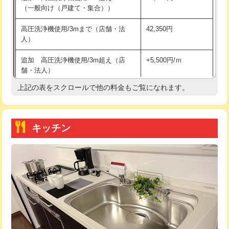
（一般向け（戸建て・集合））
持込商品取付（単水栓）
13,200円
高圧洗浄機使用/3mまで（店舗・法
42,350円
人）
持込商品取付（混合水栓）
16,500円
追加 高圧洗浄機使用/3m超え（店
+5,500円/ｍ
持込商品取付（浄水器・分岐水栓）
16,500円
舗・法人）
持込商品取付（温水洗浄便座）
22,000円
上記の表をスクロールで他の料金もご覧になれます。
高度高圧洗浄換
現地調査
持込商品取付（普通便座⇔温水洗浄便
22,000円
トーラー作業
16,500円
座）
キッチン
トーラー機使用/3mまで
33,000円
給水管工事※（ホール加工)
16,500円
追加トーラー機使用/3m超え
+3,300円
給水管工事※（バンド止め)
3,300円
カメラ調査
33,000円
給水管工事※（支持金具設置)
5,500円
桝清掃
8,800円
給水管工事※（保温材使用（バンド止
5,500円
め込み）)
止水・漏水調査・防水処理・清掃・修
11,000円
理・調整・分解・加工など（軽作業）