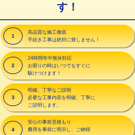
す！
交換・取付（タンク）
22,000円+材料費
交換・取付(単水栓（壁付・デッキ
13,200円+材料費
式）)
高品質な施工徹底
1
交換・取付(混合水栓（壁付・デッキ
16,500円+材料費
手続き工事は絶対に致しません！
式・ワンホール）)
交換・取付(排水栓・排水トラップ
22,000円+材料費
24時間年中無休対応
（P/S/ポップアップ））
2
お困りの時はいつでもすぐに
駆けつけます！
交換・取付（その他部品）
11,000円+材料費
持込商品取付（単水栓）
13,200円
明確、丁寧なご説明
3
必要な工事内容を明確、丁寧に
持込商品取付（混合水栓）
16,500円
ご説明します。
持込商品取付（浄水器・分岐水栓）
16,500円
安心の事前見積もり
給水管工事※（ホール加工)
16,500円
4
費用を事前に明示し、ご納得