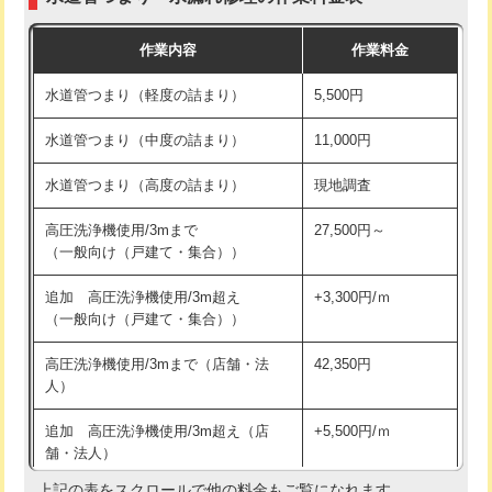
モルタル補修（厚さ10㎝まで）
27,500円
交換・取付(混合水栓（壁付・デッキ
16,500円+材料費
作業内容
作業料金
式・ワンホール）)
モルタル補修（厚さ10㎝超え）
38,500円
水道管つまり（軽度の詰まり）
5,500円
交換・取付(排水栓・排水トラップ
22,000円+材料費
洗面台設置
38,500円
（P/S/ポップアップ））
水道管つまり（中度の詰まり）
11,000円
化粧台設置
22,000円
交換・取付（その他部品）
11,000円+材料費
水道管つまり（高度の詰まり）
現地調査
追加人工
16,500円
持込商品取付（単水栓）
13,200円
高圧洗浄機使用/3mまで
27,500円～
廃棄・処分
現場見積
（一般向け（戸建て・集合））
持込商品取付（混合水栓）
16,500円
※給水管工事は20mmまでの価格です。
追加 高圧洗浄機使用/3m超え
+3,300円/ｍ
持込商品取付（浄水器・分岐水栓）
16,500円
（一般向け（戸建て・集合））
排水管工事（土の掘削・埋め戻し作
11,000円~
高圧洗浄機使用/3mまで（店舗・法
42,350円
業）
人）
排水管工事（排水管工事/3ｍまで）
55,000円
追加 高圧洗浄機使用/3m超え（店
+5,500円/ｍ
舗・法人）
排水管工事（追加 排水管工事/3ｍ超
+11,000円
え）
上記の表をスクロールで他の料金もご覧になれます。