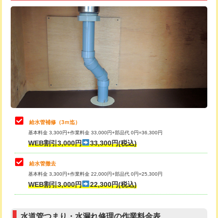
追加トーラー機使用/3m超え
+3,300円
給水管工事※（ライニング鋼管・銅
+8,800円
管・ポリ管・HT管使用/3ｍ超え)
カメラ調査
33,000円
排水管工事（土の掘削・埋め戻し作
11,000円~
桝清掃
8,800円
業）
止水・漏水調査・防水処理・清掃・修
11,000円
排水管工事（排水管工事/3ｍまで）
55,000円
理・調整・分解・加工など（軽作業）
排水管工事（追加 排水管工事/3ｍ超
+11,000円
止水・漏水調査・防水処理・清掃・修
22,000円
え）
理・調整・分解・加工など（中作業）
給水管補修（3ｍ迄）
マス交換（土の掘削・埋め戻し作業）
11,000円~
基本料金 3,300円+作業料金 33,000円+部品代 0円=36,300円
止水・漏水調査・防水処理・清掃・修
33,000円
WEB割引3,000円
33,300円(税込)
理・調整・分解・加工など（重作業）
マス交換（深さ50㎝未満）
55,000円
給水管撤去
その他部品の脱着
8,800円～
マス交換（深さ50㎝以上）
66,000円
基本料金 3,300円+作業料金 22,000円+部品代 0円=25,300円
WEB割引3,000円
22,300円(税込)
交換・取付（タンク）
22,000円+材料費
コンクリート斫り（厚さ10㎝まで）
27,500円
交換・取付(単水栓（壁付・デッキ
13,200円+材料費
コンクリート斫り（厚さ10㎝超え）
38,500円
式）)
水道管つまり・水漏れ修理の作業料金表