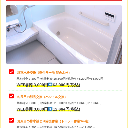
追加トーラー機使用/3m超え
+3,300円
カメラ調査
33,000円
桝清掃
8,800円
止水・漏水調査・防水処理・清掃・修
11,000円
理・調整・分解・加工など（軽作業）
止水・漏水調査・防水処理・清掃・修
22,000円
理・調整・分解・加工など（中作業）
浴室水栓交換（壁付サーモ 混合水栓）
基本料金 3,300円+作業料金 16,500円+部品代 46,200円=66,000円
止水・漏水調査・防水処理・清掃・修
33,000円
WEB割引3,000円
63,000円(税込)
理・調整・分解・加工など（重作業）
お風呂の部品交換（ハンドル交換）
トイレタンク脱着
16,500円
基本料金 3,300円+作業料金 11,000円+部品代 1,364円=15,664円
WEB割引3,000円
12,664円(税込)
トイレ便器脱着
16,500円
タンクレストイレ脱着
33,000円
お風呂の排水詰まり除去作業（トーラー作業3ｍ迄）
基本料金 3,300円+作業料金 16,500円+部品代 0円=19,800円