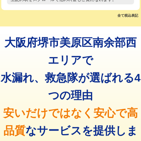
高度高圧洗浄換
現地調査
マス交換（土の掘削・埋め戻し作業）
11,000円~
トーラー作業
16,500円
全て税込表記
マス交換（深さ50㎝未満）
55,000円
トーラー機使用/3mまで
33,000円
マス交換（深さ50㎝以上）
66,000円
大阪府堺市美原区南余部西
追加トーラー機使用/3m超え
+3,300円
コンクリート斫り（厚さ10㎝まで）
27,500円
カメラ調査
33,000円
エリアで
コンクリート斫り（厚さ10㎝超え）
38,500円
桝清掃
8,800円
水漏れ、救急隊が選ばれる4
モルタル補修（厚さ10㎝まで）
27,500円
止水・漏水調査・防水処理・清掃・修
11,000円
理・調整・分解・加工など（軽作業）
モルタル補修（厚さ10㎝超え）
38,500円
つの理由
止水・漏水調査・防水処理・清掃・修
22,000円
追加人工
16,500円
理・調整・分解・加工など（中作業）
安いだけではなく安心で高
廃棄・処分
現場見積
止水・漏水調査・防水処理・清掃・修
33,000円
理・調整・分解・加工など（重作業）
品質
なサービスを提供しま
その他部品の脱着
8,800円～