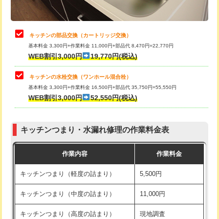
給水管工事※（土の掘削・埋め戻し作
11,000円
業)
止水・漏水調査・防水処理・清掃・修
22,000円
理・調整・分解・加工など（中作業）
給水管工事※（塩ビ管（VP・HI）使
33,000円
キッチンの部品交換（カートリッジ交換）
用/3ｍまで)
基本料金 3,300円+作業料金 11,000円+部品代 8,470円=22,770円
止水・漏水調査・防水処理・清掃・修
33,000円
WEB割引3,000円
19,770円(税込)
理・調整・分解・加工など（重作業）
給水管工事※（塩ビ管（VP・HI）使
+8,800円
用（追加）/3ｍ超え)
キッチンの水栓交換（ワンホール混合栓）
お風呂タンク脱着
16,500円
基本料金 3,300円+作業料金 16,500円+部品代 35,750円=55,550円
給水管工事※（ライニング鋼管・銅
44,000円
WEB割引3,000円
52,550円(税込)
その他部品の脱着
8,800円～
管・ポリ管・HT管使用/3ｍまで)
交換・取付（タンク）
22,000円+材料費
給水管工事※（ライニング鋼管・銅
+8,800円
管・ポリ管・HT管使用/3ｍ超え)
キッチンつまり・水漏れ修理の作業料金表
交換・取付(単水栓（壁付・デッキ
13,200円+材料費
式）)
排水管工事（土の掘削・埋め戻し作
11,000円~
作業内容
作業料金
業）
交換・取付(混合水栓（壁付・デッキ
16,500円+材料費
キッチンつまり（軽度の詰まり）
5,500円
式・ワンホール）)
排水管工事（排水管工事/3ｍまで）
55,000円
キッチンつまり（中度の詰まり）
11,000円
交換・取付(排水栓・排水トラップ
22,000円+材料費
排水管工事（追加 排水管工事/3ｍ超
+11,000円
（P/S/ポップアップ））
え）
キッチンつまり（高度の詰まり）
現地調査