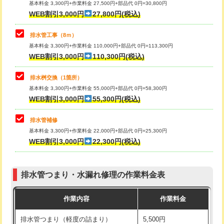
基本料金 3,300円+作業料金 27,500円+部品代 0円=30,800円
止水・漏水調査・防水処理・清掃・修
33,000円
WEB割引3,000円
27,800円(税込)
理・調整・分解・加工など（重作業）
マス交換（土の掘削・埋め戻し作業）
11,000円~
排水管工事（8ｍ）
その他部品の脱着
8,800円～
マス交換（深さ50㎝未満）
55,000円
基本料金 3,300円+作業料金 110,000円+部品代 0円=113,300円
WEB割引3,000円
110,300円(税込)
交換・取付（タンク）
22,000円+材料費
マス交換（深さ50㎝以上）
66,000円
交換・取付(単水栓（壁付・デッキ
13,200円+材料費
コンクリート斫り（厚さ10㎝まで）
27,500円
排水桝交換（1箇所）
式）)
基本料金 3,300円+作業料金 55,000円+部品代 0円=58,300円
コンクリート斫り（厚さ10㎝超え）
38,500円
WEB割引3,000円
55,300円(税込)
交換・取付(混合水栓（壁付・デッキ
16,500円+材料費
式・ワンホール）)
モルタル補修（厚さ10㎝まで）
27,500円
排水管補修
基本料金 3,300円+作業料金 22,000円+部品代 0円=25,300円
交換・取付(排水栓・排水トラップ
22,000円+材料費
モルタル補修（厚さ10㎝超え）
38,500円
WEB割引3,000円
22,300円(税込)
（P/S/ポップアップ））
台所シンク・作業台設置
現場見積
交換・取付（その他部品）
11,000円+材料費
排水管つまり・水漏れ修理の作業料金表
追加人工
16,500円
持込商品取付（単水栓）
13,200円
作業内容
作業料金
廃棄・処分
現場見積
持込商品取付（混合水栓）
16,500円
排水管つまり（軽度の詰まり）
5,500円