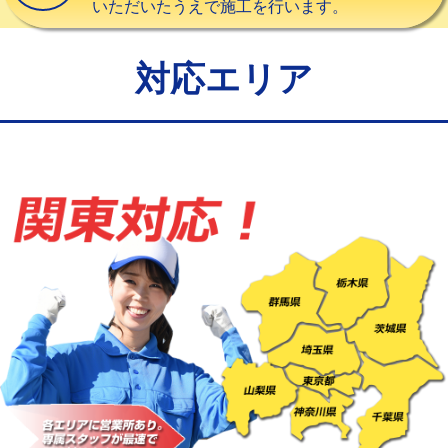
いただいたうえで施工を行います。
給水管工事※（バンド止め)
3,300円
給水管工事※（支持金具設置)
5,500円
対応エリア
給水管工事※（保温材使用（バンド止
5,500円
め込み）)
給水管工事※（土の掘削・埋め戻し作
11,000円
業)
給水管工事※（塩ビ管（VP・HI）使
33,000円
用/3ｍまで)
給水管工事※（塩ビ管（VP・HI）使
+8,800円
用（追加）/3ｍ超え)
給水管工事※（ライニング鋼管・銅
44,000円
管・ポリ管・HT管使用/3ｍまで)
給水管工事※（ライニング鋼管・銅
+8,800円
管・ポリ管・HT管使用/3ｍ超え)