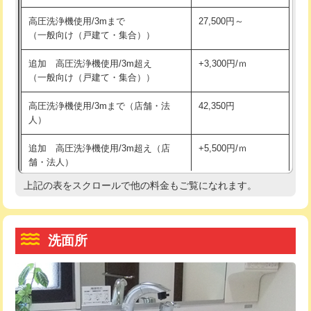
交換・取付（その他部品）
11,000円+材料費
マス交換（土の掘削・埋め戻し作業）
11,000円~
高圧洗浄機使用/3mまで
27,500円～
（一般向け（戸建て・集合））
持込商品取付（単水栓）
13,200円
マス交換（深さ50㎝未満）
55,000円
追加 高圧洗浄機使用/3m超え
+3,300円/ｍ
持込商品取付（混合水栓）
16,500円
マス交換（深さ50㎝以上）
66,000円
（一般向け（戸建て・集合））
持込商品取付（浄水器・分岐水栓）
16,500円
コンクリート斫り（厚さ10㎝まで）
27,500円
高圧洗浄機使用/3mまで（店舗・法
42,350円
人）
給水管工事※（ホール加工)
16,500円
コンクリート斫り（厚さ10㎝超え）
38,500円
追加 高圧洗浄機使用/3m超え（店
+5,500円/ｍ
給水管工事※（バンド止め)
3,300円
モルタル補修（厚さ10㎝まで）
27,500円
舗・法人）
給水管工事※（支持金具設置)
5,500円
モルタル補修（厚さ10㎝超え）
38,500円
上記の表をスクロールで他の料金もご覧になれます。
高度高圧洗浄換
現地調査
給水管工事※（保温材使用（バンド止
5,500円
洗面台設置
38,500円
トーラー作業
16,500円
め込み）)
洗面所
追加人工
16,500円
トーラー機使用/3mまで
33,000円
給水管工事※（土の掘削・埋め戻し作
11,000円
業)
廃棄・処分
現場見積
追加トーラー機使用/3m超え
+3,300円
給水管工事※（塩ビ管（VP・HI）使
33,000円
※給水管工事は20mmまでの価格です。
カメラ調査
33,000円
用/3ｍまで)