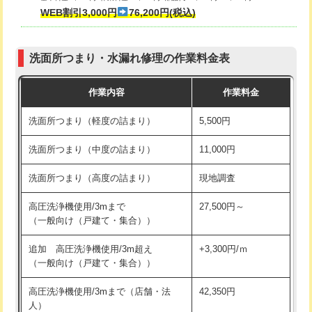
式・ワンホール）)
WEB割引3,000円
76,200円(税込)
マス交換（深さ50㎝以上）
66,000円
交換・取付(排水栓・排水トラップ
22,000円+材料費
コンクリート斫り（厚さ10㎝まで）
27,500円
（P/S/ポップアップ））
洗面所つまり・水漏れ修理の作業料金表
コンクリート斫り（厚さ10㎝超え）
38,500円
交換・取付（その他部品）
11,000円+材料費
作業内容
作業料金
モルタル補修（厚さ10㎝まで）
27,500円
持込商品取付（単水栓）
13,200円
洗面所つまり（軽度の詰まり）
5,500円
モルタル補修（厚さ10㎝超え）
38,500円
持込商品取付（混合水栓）
16,500円
洗面所つまり（中度の詰まり）
11,000円
洗面台設置
38,500円
持込商品取付（浄水器・分岐水栓）
16,500円
洗面所つまり（高度の詰まり）
現地調査
バスタブ設置
現場見積
給水管工事※（ホール加工)
16,500円
高圧洗浄機使用/3mまで
27,500円～
追加人工
16,500円
（一般向け（戸建て・集合））
給水管工事※（バンド止め)
3,300円
廃棄・処分
現場見積
追加 高圧洗浄機使用/3m超え
+3,300円/ｍ
給水管工事※（支持金具設置)
5,500円
（一般向け（戸建て・集合））
※給水管工事は20mmまでの価格です。
給水管工事※（保温材使用（バンド止
5,500円
高圧洗浄機使用/3mまで（店舗・法
42,350円
め込み）)
人）