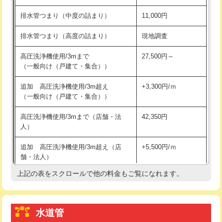
※給水管工事は20mmまでの価格です。
持込商品取付（浄水器・分岐水栓）
16,500円
排水管つまり（中度の詰まり）
11,000円
給水管工事※（ホール加工)
16,500円
排水管つまり（高度の詰まり）
現地調査
給水管工事※（バンド止め)
3,300円
高圧洗浄機使用/3mまで
27,500円～
（一般向け（戸建て・集合））
給水管工事※（支持金具設置)
5,500円
追加 高圧洗浄機使用/3m超え
+3,300円/ｍ
給水管工事※（保温材使用（バンド止
5,500円
（一般向け（戸建て・集合））
め込み）)
高圧洗浄機使用/3mまで（店舗・法
42,350円
給水管工事※（土の掘削・埋め戻し作
11,000円
人）
業)
追加 高圧洗浄機使用/3m超え（店
+5,500円/ｍ
給水管工事※（塩ビ管（VP・HI）使
33,000円
舗・法人）
用/3ｍまで)
上記の表をスクロールで他の料金もご覧になれます。
高度高圧洗浄換
現地調査
給水管工事※（塩ビ管（VP・HI）使
+8,800円
用（追加）/3ｍ超え)
トーラー作業
16,500円
給水管工事※（ライニング鋼管・銅
44,000円
水道管
トーラー機使用/3mまで
33,000円
管・ポリ管・HT管使用/3ｍまで)