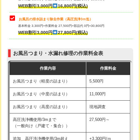
小便器トイレ脱着
現地見積
WEB割引3,000円
16,800円(税込)
その他部品の脱着
8,800円～
お風呂の排水詰まり除去作業（高圧洗浄3ｍ迄）
基本料金 3,300円+作業料金 27,500円+部品代 0円=30,800円
交換・取付（タンク）
22,000円+材料費
WEB割引3,000円
27,800円(税込)
交換・取付（便器）
22,000円+材料費
お風呂つまり・水漏れ修理の作業料金表
交換・取付（普通便座）
11,000円+材料費
作業内容
作業料金
交換・取付（温水洗浄便座）
16,500円+材料費
お風呂つまり（軽度の詰まり）
5,500円
交換・取付(単水栓（壁付・デッキ
13,200円+材料費
式）)
お風呂つまり（中度の詰まり）
11,000円
交換・取付(混合水栓（壁付・デッキ
16,500円+材料費
お風呂つまり（高度の詰まり）
現地調査
式・ワンホール）)
高圧洗浄機使用/3mまで
27,500円～
交換・取付(排水栓・排水トラップ
22,000円+材料費
（一般向け（戸建て・集合））
（P/S/ポップアップ））
追加 高圧洗浄機使用/3m超え
+3,300円/ｍ
交換・取付（その他部品）
11,000円+材料費