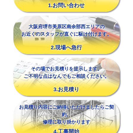
1.お問い合わせ
大阪府堺市美原区南余部西エリアの
お近くのスタッフが直ぐに駆け付けます。
2.現場へ急行
その場でお見積りを提示します。
ご不明な点はなんでもご相談ください。
3.お見積り
お見積り内容にご納得いただけましたらご契
約。
修理に取り掛かります
4.工事開始