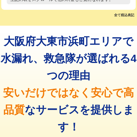
高度高圧洗浄換
現地調査
マス交換（土の掘削・埋め戻し作業）
11,000円~
トーラー作業
16,500円
全て税込表記
マス交換（深さ50㎝未満）
55,000円
トーラー機使用/3mまで
33,000円
マス交換（深さ50㎝以上）
66,000円
大阪府大東市浜町エリアで
追加トーラー機使用/3m超え
+3,300円
コンクリート斫り（厚さ10㎝まで）
27,500円
カメラ調査
33,000円
水漏れ、救急隊が選ばれる4
コンクリート斫り（厚さ10㎝超え）
38,500円
桝清掃
8,800円
つの理由
モルタル補修（厚さ10㎝まで）
27,500円
止水・漏水調査・防水処理・清掃・修
11,000円
理・調整・分解・加工など（軽作業）
モルタル補修（厚さ10㎝超え）
38,500円
安いだけではなく安心で高
止水・漏水調査・防水処理・清掃・修
22,000円
追加人工
16,500円
理・調整・分解・加工など（中作業）
品質
なサービスを提供しま
廃棄・処分
現場見積
止水・漏水調査・防水処理・清掃・修
33,000円
理・調整・分解・加工など（重作業）
す！
その他部品の脱着
8,800円～