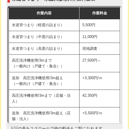
モルタル補修（厚さ10㎝まで）
27,500円
交換・取付(混合水栓（壁付・デッキ
16,500円+材料費
作業内容
作業料金
式・ワンホール）)
モルタル補修（厚さ10㎝超え）
38,500円
水道管つまり（軽度の詰まり）
5,500円
交換・取付(排水栓・排水トラップ
22,000円+材料費
洗面台設置
38,500円
（P/S/ポップアップ））
水道管つまり（中度の詰まり）
11,000円
化粧台設置
22,000円
交換・取付（その他部品）
11,000円+材料費
水道管つまり（高度の詰まり）
現地調査
追加人工
16,500円
持込商品取付（単水栓）
13,200円
高圧洗浄機使用/3mまで
27,500円～
廃棄・処分
現場見積
（一般向け（戸建て・集合））
持込商品取付（混合水栓）
16,500円
※給水管工事は20mmまでの価格です。
追加 高圧洗浄機使用/3m超え
+3,300円/ｍ
持込商品取付（浄水器・分岐水栓）
16,500円
（一般向け（戸建て・集合））
排水管工事（土の掘削・埋め戻し作
11,000円~
高圧洗浄機使用/3mまで（店舗・法
42,350円
業）
人）
排水管工事（排水管工事/3ｍまで）
55,000円
追加 高圧洗浄機使用/3m超え（店
+5,500円/ｍ
舗・法人）
排水管工事（追加 排水管工事/3ｍ超
+11,000円
え）
上記の表をスクロールで他の料金もご覧になれます。