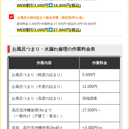
小便器トイレ脱着
現地見積
WEB割引3,000円
16,800円(税込)
その他部品の脱着
8,800円～
お風呂の排水詰まり除去作業（高圧洗浄3ｍ迄）
基本料金 3,300円+作業料金 27,500円+部品代 0円=30,800円
交換・取付（タンク）
22,000円+材料費
WEB割引3,000円
27,800円(税込)
交換・取付（便器）
22,000円+材料費
お風呂つまり・水漏れ修理の作業料金表
交換・取付（普通便座）
11,000円+材料費
作業内容
作業料金
交換・取付（温水洗浄便座）
16,500円+材料費
お風呂つまり（軽度の詰まり）
5,500円
交換・取付(単水栓（壁付・デッキ
13,200円+材料費
式）)
お風呂つまり（中度の詰まり）
11,000円
交換・取付(混合水栓（壁付・デッキ
16,500円+材料費
お風呂つまり（高度の詰まり）
現地調査
式・ワンホール）)
高圧洗浄機使用/3mまで
27,500円～
交換・取付(排水栓・排水トラップ
22,000円+材料費
（一般向け（戸建て・集合））
（P/S/ポップアップ））
追加 高圧洗浄機使用/3m超え
+3,300円/ｍ
交換・取付（その他部品）
11,000円+材料費