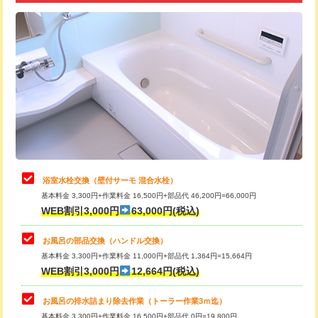
追加トーラー機使用/3m超え
+3,300円
カメラ調査
33,000円
桝清掃
8,800円
止水・漏水調査・防水処理・清掃・修
11,000円
理・調整・分解・加工など（軽作業）
止水・漏水調査・防水処理・清掃・修
22,000円
理・調整・分解・加工など（中作業）
浴室水栓交換（壁付サーモ 混合水栓）
基本料金 3,300円+作業料金 16,500円+部品代 46,200円=66,000円
止水・漏水調査・防水処理・清掃・修
33,000円
WEB割引3,000円
63,000円(税込)
理・調整・分解・加工など（重作業）
お風呂の部品交換（ハンドル交換）
トイレタンク脱着
16,500円
基本料金 3,300円+作業料金 11,000円+部品代 1,364円=15,664円
WEB割引3,000円
12,664円(税込)
トイレ便器脱着
16,500円
タンクレストイレ脱着
33,000円
お風呂の排水詰まり除去作業（トーラー作業3ｍ迄）
基本料金 3,300円+作業料金 16,500円+部品代 0円=19,800円