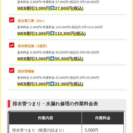
基本料金 3,300円+作業料金 27,500円+部品代 0円=30,800円
止水・漏水調査・防水処理・清掃・修
33,000円
WEB割引3,000円
27,800円(税込)
理・調整・分解・加工など（重作業）
マス交換（土の掘削・埋め戻し作業）
11,000円~
排水管工事（8ｍ）
その他部品の脱着
8,800円～
マス交換（深さ50㎝未満）
55,000円
基本料金 3,300円+作業料金 110,000円+部品代 0円=113,300円
WEB割引3,000円
110,300円(税込)
交換・取付（タンク）
22,000円+材料費
マス交換（深さ50㎝以上）
66,000円
交換・取付(単水栓（壁付・デッキ
13,200円+材料費
コンクリート斫り（厚さ10㎝まで）
27,500円
排水桝交換（1箇所）
式）)
基本料金 3,300円+作業料金 55,000円+部品代 0円=58,300円
コンクリート斫り（厚さ10㎝超え）
38,500円
WEB割引3,000円
55,300円(税込)
交換・取付(混合水栓（壁付・デッキ
16,500円+材料費
式・ワンホール）)
モルタル補修（厚さ10㎝まで）
27,500円
排水管補修
基本料金 3,300円+作業料金 22,000円+部品代 0円=25,300円
交換・取付(排水栓・排水トラップ
22,000円+材料費
モルタル補修（厚さ10㎝超え）
38,500円
WEB割引3,000円
22,300円(税込)
（P/S/ポップアップ））
台所シンク・作業台設置
現場見積
交換・取付（その他部品）
11,000円+材料費
排水管つまり・水漏れ修理の作業料金表
追加人工
16,500円
持込商品取付（単水栓）
13,200円
作業内容
作業料金
廃棄・処分
現場見積
持込商品取付（混合水栓）
16,500円
排水管つまり（軽度の詰まり）
5,500円