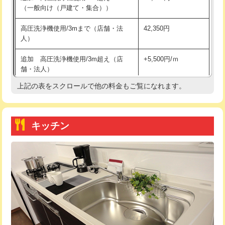
（一般向け（戸建て・集合））
持込商品取付（単水栓）
13,200円
高圧洗浄機使用/3mまで（店舗・法
42,350円
人）
持込商品取付（混合水栓）
16,500円
追加 高圧洗浄機使用/3m超え（店
+5,500円/ｍ
持込商品取付（浄水器・分岐水栓）
16,500円
舗・法人）
持込商品取付（温水洗浄便座）
22,000円
上記の表をスクロールで他の料金もご覧になれます。
高度高圧洗浄換
現地調査
持込商品取付（普通便座⇔温水洗浄便
22,000円
トーラー作業
16,500円
座）
キッチン
トーラー機使用/3mまで
33,000円
給水管工事※（ホール加工)
16,500円
追加トーラー機使用/3m超え
+3,300円
給水管工事※（バンド止め)
3,300円
カメラ調査
33,000円
給水管工事※（支持金具設置)
5,500円
桝清掃
8,800円
給水管工事※（保温材使用（バンド止
5,500円
め込み）)
止水・漏水調査・防水処理・清掃・修
11,000円
理・調整・分解・加工など（軽作業）