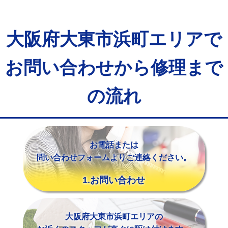
マス交換（土の掘削・埋め戻し作業）
11,000円~
マス交換（深さ50㎝未満）
55,000円
大阪府大東市浜町エリアで
マス交換（深さ50㎝以上）
66,000円
お問い合わせから修理まで
コンクリート斫り（厚さ10㎝まで）
27,500円
コンクリート斫り（厚さ10㎝超え）
38,500円
の流れ
モルタル補修（厚さ10㎝まで）
27,500円
モルタル補修（厚さ10㎝超え）
38,500円
お電話または
追加人工
16,500円
問い合わせフォームよりご連絡ください。
廃棄・処分
現場見積
1.お問い合わせ
※給水管工事は20mmまでの価格です。
大阪府大東市浜町エリアの