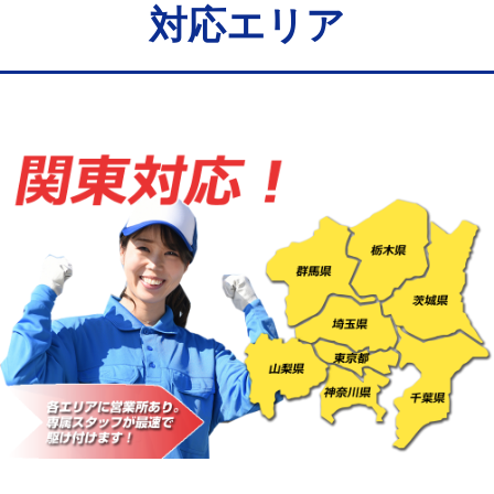
給水管工事※（バンド止め)
3,300円
対応エリア
給水管工事※（支持金具設置)
5,500円
給水管工事※（保温材使用（バンド止
5,500円
め込み）)
給水管工事※（土の掘削・埋め戻し作
11,000円
業)
給水管工事※（塩ビ管（VP・HI）使
33,000円
用/3ｍまで)
給水管工事※（塩ビ管（VP・HI）使
+8,800円
用（追加）/3ｍ超え)
給水管工事※（ライニング鋼管・銅
44,000円
管・ポリ管・HT管使用/3ｍまで)
給水管工事※（ライニング鋼管・銅
+8,800円
管・ポリ管・HT管使用/3ｍ超え)