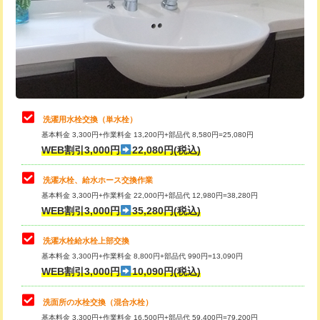
桝清掃
8,800円
給水管工事※（塩ビ管（VP・HI）使
+8,800円
用（追加）/3ｍ超え)
止水・漏水調査・防水処理・清掃・修
11,000円
理・調整・分解・加工など（軽作業）
給水管工事※（ライニング鋼管・銅
44,000円
管・ポリ管・HT管使用/3ｍまで)
止水・漏水調査・防水処理・清掃・修
22,000円
理・調整・分解・加工など（中作業）
給水管工事※（ライニング鋼管・銅
+8,800円
洗濯用水栓交換（単水栓）
管・ポリ管・HT管使用/3ｍ超え)
基本料金 3,300円+作業料金 13,200円+部品代 8,580円=25,080円
止水・漏水調査・防水処理・清掃・修
33,000円
WEB割引3,000円
22,080円(税込)
理・調整・分解・加工など（重作業）
排水管工事（土の掘削・埋め戻し作
11,000円~
業）
洗濯水栓、給水ホース交換作業
キッチンタンク脱着
16,500円
基本料金 3,300円+作業料金 22,000円+部品代 12,980円=38,280円
排水管工事（排水管工事/3ｍまで）
55,000円
WEB割引3,000円
35,280円(税込)
その他部品の脱着
8,800円～
排水管工事（追加 排水管工事/3ｍ超
+11,000円
交換・取付（タンク）
22,000円+材料費
洗濯水栓給水栓上部交換
え）
基本料金 3,300円+作業料金 8,800円+部品代 990円=13,090円
交換・取付(単水栓（壁付・デッキ
13,200円+材料費
WEB割引3,000円
10,090円(税込)
マス交換（土の掘削・埋め戻し作業）
11,000円~
式）)
洗面所の水栓交換（混合水栓）
マス交換（深さ50㎝未満）
55,000円
交換・取付(混合水栓（壁付・デッキ
16,500円+材料費
基本料金 3,300円+作業料金 16,500円+部品代 59,400円=79,200円