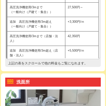
交換・取付（その他部品）
11,000円+材料費
マス交換（土の掘削・埋め戻し作業）
11,000円~
高圧洗浄機使用/3mまで
27,500円～
（一般向け（戸建て・集合））
持込商品取付（単水栓）
13,200円
マス交換（深さ50㎝未満）
55,000円
追加 高圧洗浄機使用/3m超え
+3,300円/ｍ
持込商品取付（混合水栓）
16,500円
マス交換（深さ50㎝以上）
66,000円
（一般向け（戸建て・集合））
持込商品取付（浄水器・分岐水栓）
16,500円
コンクリート斫り（厚さ10㎝まで）
27,500円
高圧洗浄機使用/3mまで（店舗・法
42,350円
人）
給水管工事※（ホール加工)
16,500円
コンクリート斫り（厚さ10㎝超え）
38,500円
追加 高圧洗浄機使用/3m超え（店
+5,500円/ｍ
給水管工事※（バンド止め)
3,300円
モルタル補修（厚さ10㎝まで）
27,500円
舗・法人）
給水管工事※（支持金具設置)
5,500円
モルタル補修（厚さ10㎝超え）
38,500円
上記の表をスクロールで他の料金もご覧になれます。
高度高圧洗浄換
現地調査
給水管工事※（保温材使用（バンド止
5,500円
洗面台設置
38,500円
トーラー作業
16,500円
め込み）)
洗面所
追加人工
16,500円
トーラー機使用/3mまで
33,000円
給水管工事※（土の掘削・埋め戻し作
11,000円
業)
廃棄・処分
現場見積
追加トーラー機使用/3m超え
+3,300円
給水管工事※（塩ビ管（VP・HI）使
33,000円
※給水管工事は20mmまでの価格です。
カメラ調査
33,000円
用/3ｍまで)