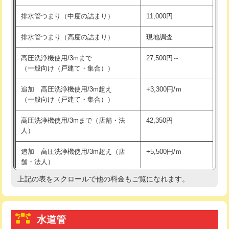
※給水管工事は20mmまでの価格です。
持込商品取付（浄水器・分岐水栓）
16,500円
排水管つまり（中度の詰まり）
11,000円
給水管工事※（ホール加工)
16,500円
排水管つまり（高度の詰まり）
現地調査
給水管工事※（バンド止め)
3,300円
高圧洗浄機使用/3mまで
27,500円～
（一般向け（戸建て・集合））
給水管工事※（支持金具設置)
5,500円
追加 高圧洗浄機使用/3m超え
+3,300円/ｍ
給水管工事※（保温材使用（バンド止
5,500円
（一般向け（戸建て・集合））
め込み）)
高圧洗浄機使用/3mまで（店舗・法
42,350円
給水管工事※（土の掘削・埋め戻し作
11,000円
人）
業)
追加 高圧洗浄機使用/3m超え（店
+5,500円/ｍ
給水管工事※（塩ビ管（VP・HI）使
33,000円
舗・法人）
用/3ｍまで)
上記の表をスクロールで他の料金もご覧になれます。
高度高圧洗浄換
現地調査
給水管工事※（塩ビ管（VP・HI）使
+8,800円
用（追加）/3ｍ超え)
トーラー作業
16,500円
給水管工事※（ライニング鋼管・銅
44,000円
水道管
トーラー機使用/3mまで
33,000円
管・ポリ管・HT管使用/3ｍまで)