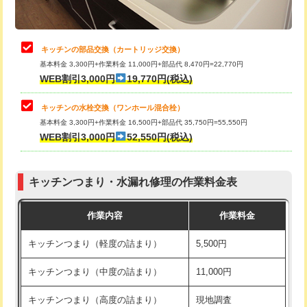
給水管工事※（土の掘削・埋め戻し作
11,000円
業)
止水・漏水調査・防水処理・清掃・修
22,000円
理・調整・分解・加工など（中作業）
給水管工事※（塩ビ管（VP・HI）使
33,000円
キッチンの部品交換（カートリッジ交換）
用/3ｍまで)
基本料金 3,300円+作業料金 11,000円+部品代 8,470円=22,770円
止水・漏水調査・防水処理・清掃・修
33,000円
WEB割引3,000円
19,770円(税込)
理・調整・分解・加工など（重作業）
給水管工事※（塩ビ管（VP・HI）使
+8,800円
用（追加）/3ｍ超え)
キッチンの水栓交換（ワンホール混合栓）
お風呂タンク脱着
16,500円
基本料金 3,300円+作業料金 16,500円+部品代 35,750円=55,550円
給水管工事※（ライニング鋼管・銅
44,000円
WEB割引3,000円
52,550円(税込)
その他部品の脱着
8,800円～
管・ポリ管・HT管使用/3ｍまで)
交換・取付（タンク）
22,000円+材料費
給水管工事※（ライニング鋼管・銅
+8,800円
管・ポリ管・HT管使用/3ｍ超え)
キッチンつまり・水漏れ修理の作業料金表
交換・取付(単水栓（壁付・デッキ
13,200円+材料費
式）)
排水管工事（土の掘削・埋め戻し作
11,000円~
作業内容
作業料金
業）
交換・取付(混合水栓（壁付・デッキ
16,500円+材料費
キッチンつまり（軽度の詰まり）
5,500円
式・ワンホール）)
排水管工事（排水管工事/3ｍまで）
55,000円
キッチンつまり（中度の詰まり）
11,000円
交換・取付(排水栓・排水トラップ
22,000円+材料費
排水管工事（追加 排水管工事/3ｍ超
+11,000円
（P/S/ポップアップ））
え）
キッチンつまり（高度の詰まり）
現地調査