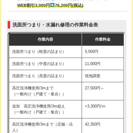
式・ワンホール）)
WEB割引3,000円
76,200円(税込)
マス交換（深さ50㎝以上）
66,000円
交換・取付(排水栓・排水トラップ
22,000円+材料費
コンクリート斫り（厚さ10㎝まで）
27,500円
（P/S/ポップアップ））
洗面所つまり・水漏れ修理の作業料金表
コンクリート斫り（厚さ10㎝超え）
38,500円
交換・取付（その他部品）
11,000円+材料費
作業内容
作業料金
モルタル補修（厚さ10㎝まで）
27,500円
持込商品取付（単水栓）
13,200円
洗面所つまり（軽度の詰まり）
5,500円
モルタル補修（厚さ10㎝超え）
38,500円
持込商品取付（混合水栓）
16,500円
洗面所つまり（中度の詰まり）
11,000円
洗面台設置
38,500円
持込商品取付（浄水器・分岐水栓）
16,500円
洗面所つまり（高度の詰まり）
現地調査
バスタブ設置
現場見積
給水管工事※（ホール加工)
16,500円
高圧洗浄機使用/3mまで
27,500円～
追加人工
16,500円
（一般向け（戸建て・集合））
給水管工事※（バンド止め)
3,300円
廃棄・処分
現場見積
追加 高圧洗浄機使用/3m超え
+3,300円/ｍ
給水管工事※（支持金具設置)
5,500円
（一般向け（戸建て・集合））
※給水管工事は20mmまでの価格です。
給水管工事※（保温材使用（バンド止
5,500円
高圧洗浄機使用/3mまで（店舗・法
42,350円
め込み）)
人）