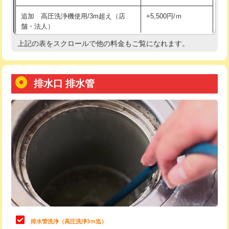
給水管工事※（土の掘削・埋め戻し作
11,000円
追加 高圧洗浄機使用/3m超え（店
+5,500円/ｍ
業)
舗・法人）
給水管工事※（塩ビ管（VP・HI）使
33,000円
上記の表をスクロールで他の料金もご覧になれます。
高度高圧洗浄換
現地調査
用/3ｍまで)
トーラー作業
16,500円
給水管工事※（塩ビ管（VP・HI）使
+8,800円
用（追加）/3ｍ超え)
排水口 排水管
トーラー機使用/3mまで
33,000円
給水管工事※（ライニング鋼管・銅
44,000円
追加トーラー機使用/3m超え
+3,300円
管・ポリ管・HT管使用/3ｍまで)
カメラ調査
33,000円
給水管工事※（ライニング鋼管・銅
+8,800円
管・ポリ管・HT管使用/3ｍ超え)
桝清掃
8,800円
排水管工事（土の掘削・埋め戻し作
11,000円~
止水・漏水調査・防水処理・清掃・修
11,000円
業）
理・調整・分解・加工など（軽作業）
排水管工事（排水管工事/3ｍまで）
55,000円
止水・漏水調査・防水処理・清掃・修
22,000円
理・調整・分解・加工など（中作業）
排水管工事（追加 排水管工事/3ｍ超
+11,000円
排水管洗浄（高圧洗浄3ｍ迄）
え）