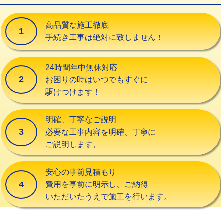
交換・取付（タンク）
22,000円+材料費
高品質な施工徹底
1
交換・取付(単水栓（壁付・デッキ
13,200円+材料費
手続き工事は絶対に致しません！
式）)
交換・取付(混合水栓（壁付・デッキ
16,500円+材料費
24時間年中無休対応
式・ワンホール）)
2
お困りの時はいつでもすぐに
駆けつけます！
交換・取付(排水栓・排水トラップ
22,000円+材料費
（P/S/ポップアップ））
明確、丁寧なご説明
交換・取付（その他部品）
11,000円+材料費
3
必要な工事内容を明確、丁寧に
ご説明します。
持込商品取付（単水栓）
13,200円
持込商品取付（混合水栓）
16,500円
安心の事前見積もり
4
費用を事前に明示し、ご納得
持込商品取付（浄水器・分岐水栓）
16,500円
いただいたうえで施工を行います。
給水管工事※（ホール加工)
16,500円