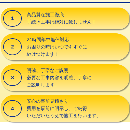
交換・取付（タンク）
22,000円+材料費
高品質な施工徹底
1
交換・取付(単水栓（壁付・デッキ
13,200円+材料費
手続き工事は絶対に致しません！
式）)
交換・取付(混合水栓（壁付・デッキ
16,500円+材料費
24時間年中無休対応
式・ワンホール）)
2
お困りの時はいつでもすぐに
駆けつけます！
交換・取付(排水栓・排水トラップ
22,000円+材料費
（P/S/ポップアップ））
明確、丁寧なご説明
交換・取付（その他部品）
11,000円+材料費
3
必要な工事内容を明確、丁寧に
ご説明します。
持込商品取付（単水栓）
13,200円
持込商品取付（混合水栓）
16,500円
安心の事前見積もり
4
費用を事前に明示し、ご納得
持込商品取付（浄水器・分岐水栓）
16,500円
いただいたうえで施工を行います。
給水管工事※（ホール加工)
16,500円