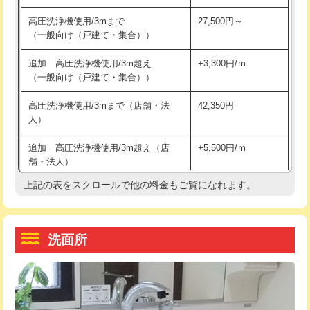
交換・取付（その他部品）
11,000円+材料費
マス交換（土の掘削・埋め戻し作業）
11,000円~
高圧洗浄機使用/3mまで
27,500円～
（一般向け（戸建て・集合））
持込商品取付（単水栓）
13,200円
マス交換（深さ50㎝未満）
55,000円
追加 高圧洗浄機使用/3m超え
+3,300円/ｍ
持込商品取付（混合水栓）
16,500円
マス交換（深さ50㎝以上）
66,000円
（一般向け（戸建て・集合））
持込商品取付（浄水器・分岐水栓）
16,500円
コンクリート斫り（厚さ10㎝まで）
27,500円
高圧洗浄機使用/3mまで（店舗・法
42,350円
人）
給水管工事※（ホール加工)
16,500円
コンクリート斫り（厚さ10㎝超え）
38,500円
追加 高圧洗浄機使用/3m超え（店
+5,500円/ｍ
給水管工事※（バンド止め)
3,300円
モルタル補修（厚さ10㎝まで）
27,500円
舗・法人）
給水管工事※（支持金具設置)
5,500円
モルタル補修（厚さ10㎝超え）
38,500円
上記の表をスクロールで他の料金もご覧になれます。
高度高圧洗浄換
現地調査
給水管工事※（保温材使用（バンド止
5,500円
洗面台設置
38,500円
トーラー作業
16,500円
め込み）)
洗面所
追加人工
16,500円
トーラー機使用/3mまで
33,000円
給水管工事※（土の掘削・埋め戻し作
11,000円
業)
廃棄・処分
現場見積
追加トーラー機使用/3m超え
+3,300円
給水管工事※（塩ビ管（VP・HI）使
33,000円
※給水管工事は20mmまでの価格です。
カメラ調査
33,000円
用/3ｍまで)