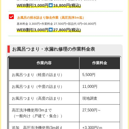
小便器トイレ脱着
現地見積
WEB割引3,000円
16,800円(税込)
その他部品の脱着
8,800円～
お風呂の排水詰まり除去作業（高圧洗浄3ｍ迄）
基本料金 3,300円+作業料金 27,500円+部品代 0円=30,800円
交換・取付（タンク）
22,000円+材料費
WEB割引3,000円
27,800円(税込)
交換・取付（便器）
22,000円+材料費
お風呂つまり・水漏れ修理の作業料金表
交換・取付（普通便座）
11,000円+材料費
作業内容
作業料金
交換・取付（温水洗浄便座）
16,500円+材料費
お風呂つまり（軽度の詰まり）
5,500円
交換・取付(単水栓（壁付・デッキ
13,200円+材料費
式）)
お風呂つまり（中度の詰まり）
11,000円
交換・取付(混合水栓（壁付・デッキ
16,500円+材料費
お風呂つまり（高度の詰まり）
現地調査
式・ワンホール）)
高圧洗浄機使用/3mまで
27,500円～
交換・取付(排水栓・排水トラップ
22,000円+材料費
（一般向け（戸建て・集合））
（P/S/ポップアップ））
追加 高圧洗浄機使用/3m超え
+3,300円/ｍ
交換・取付（その他部品）
11,000円+材料費