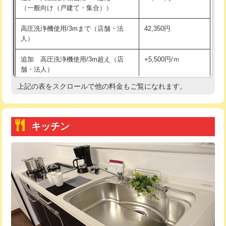
（一般向け（戸建て・集合））
持込商品取付（単水栓）
13,200円
高圧洗浄機使用/3mまで（店舗・法
42,350円
人）
持込商品取付（混合水栓）
16,500円
追加 高圧洗浄機使用/3m超え（店
+5,500円/ｍ
持込商品取付（浄水器・分岐水栓）
16,500円
舗・法人）
持込商品取付（温水洗浄便座）
22,000円
上記の表をスクロールで他の料金もご覧になれます。
高度高圧洗浄換
現地調査
持込商品取付（普通便座⇔温水洗浄便
22,000円
トーラー作業
16,500円
座）
キッチン
トーラー機使用/3mまで
33,000円
給水管工事※（ホール加工)
16,500円
追加トーラー機使用/3m超え
+3,300円
給水管工事※（バンド止め)
3,300円
カメラ調査
33,000円
給水管工事※（支持金具設置)
5,500円
桝清掃
8,800円
給水管工事※（保温材使用（バンド止
5,500円
め込み）)
止水・漏水調査・防水処理・清掃・修
11,000円
理・調整・分解・加工など（軽作業）