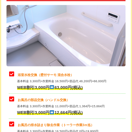
追加トーラー機使用/3m超え
+3,300円
カメラ調査
33,000円
桝清掃
8,800円
止水・漏水調査・防水処理・清掃・修
11,000円
理・調整・分解・加工など（軽作業）
止水・漏水調査・防水処理・清掃・修
22,000円
理・調整・分解・加工など（中作業）
浴室水栓交換（壁付サーモ 混合水栓）
基本料金 3,300円+作業料金 16,500円+部品代 46,200円=66,000円
止水・漏水調査・防水処理・清掃・修
33,000円
WEB割引3,000円
63,000円(税込)
理・調整・分解・加工など（重作業）
お風呂の部品交換（ハンドル交換）
トイレタンク脱着
16,500円
基本料金 3,300円+作業料金 11,000円+部品代 1,364円=15,664円
WEB割引3,000円
12,664円(税込)
トイレ便器脱着
16,500円
タンクレストイレ脱着
33,000円
お風呂の排水詰まり除去作業（トーラー作業3ｍ迄）
基本料金 3,300円+作業料金 16,500円+部品代 0円=19,800円