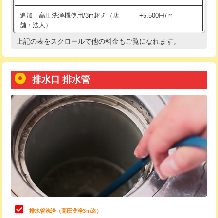
給水管工事※（土の掘削・埋め戻し作
11,000円
追加 高圧洗浄機使用/3m超え（店
+5,500円/ｍ
業)
舗・法人）
給水管工事※（塩ビ管（VP・HI）使
33,000円
上記の表をスクロールで他の料金もご覧になれます。
高度高圧洗浄換
現地調査
用/3ｍまで)
トーラー作業
16,500円
給水管工事※（塩ビ管（VP・HI）使
+8,800円
用（追加）/3ｍ超え)
排水口 排水管
トーラー機使用/3mまで
33,000円
給水管工事※（ライニング鋼管・銅
44,000円
追加トーラー機使用/3m超え
+3,300円
管・ポリ管・HT管使用/3ｍまで)
カメラ調査
33,000円
給水管工事※（ライニング鋼管・銅
+8,800円
管・ポリ管・HT管使用/3ｍ超え)
桝清掃
8,800円
排水管工事（土の掘削・埋め戻し作
11,000円~
止水・漏水調査・防水処理・清掃・修
11,000円
業）
理・調整・分解・加工など（軽作業）
排水管工事（排水管工事/3ｍまで）
55,000円
止水・漏水調査・防水処理・清掃・修
22,000円
理・調整・分解・加工など（中作業）
排水管工事（追加 排水管工事/3ｍ超
+11,000円
排水管洗浄（高圧洗浄3ｍ迄）
え）