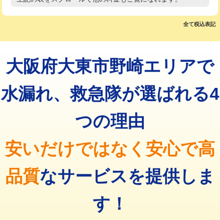
高度高圧洗浄換
現地調査
マス交換（土の掘削・埋め戻し作業）
11,000円~
トーラー作業
16,500円
全て税込表記
マス交換（深さ50㎝未満）
55,000円
トーラー機使用/3mまで
33,000円
マス交換（深さ50㎝以上）
66,000円
大阪府大東市野崎エリアで
追加トーラー機使用/3m超え
+3,300円
コンクリート斫り（厚さ10㎝まで）
27,500円
カメラ調査
33,000円
水漏れ、救急隊が選ばれる4
コンクリート斫り（厚さ10㎝超え）
38,500円
桝清掃
8,800円
つの理由
モルタル補修（厚さ10㎝まで）
27,500円
止水・漏水調査・防水処理・清掃・修
11,000円
理・調整・分解・加工など（軽作業）
モルタル補修（厚さ10㎝超え）
38,500円
安いだけではなく安心で高
止水・漏水調査・防水処理・清掃・修
22,000円
追加人工
16,500円
理・調整・分解・加工など（中作業）
品質
なサービスを提供しま
廃棄・処分
現場見積
止水・漏水調査・防水処理・清掃・修
33,000円
理・調整・分解・加工など（重作業）
す！
その他部品の脱着
8,800円～