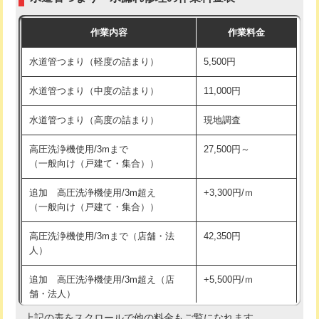
モルタル補修（厚さ10㎝まで）
27,500円
交換・取付(混合水栓（壁付・デッキ
16,500円+材料費
作業内容
作業料金
式・ワンホール）)
モルタル補修（厚さ10㎝超え）
38,500円
水道管つまり（軽度の詰まり）
5,500円
交換・取付(排水栓・排水トラップ
22,000円+材料費
洗面台設置
38,500円
（P/S/ポップアップ））
水道管つまり（中度の詰まり）
11,000円
化粧台設置
22,000円
交換・取付（その他部品）
11,000円+材料費
水道管つまり（高度の詰まり）
現地調査
追加人工
16,500円
持込商品取付（単水栓）
13,200円
高圧洗浄機使用/3mまで
27,500円～
廃棄・処分
現場見積
（一般向け（戸建て・集合））
持込商品取付（混合水栓）
16,500円
※給水管工事は20mmまでの価格です。
追加 高圧洗浄機使用/3m超え
+3,300円/ｍ
持込商品取付（浄水器・分岐水栓）
16,500円
（一般向け（戸建て・集合））
排水管工事（土の掘削・埋め戻し作
11,000円~
高圧洗浄機使用/3mまで（店舗・法
42,350円
業）
人）
排水管工事（排水管工事/3ｍまで）
55,000円
追加 高圧洗浄機使用/3m超え（店
+5,500円/ｍ
舗・法人）
排水管工事（追加 排水管工事/3ｍ超
+11,000円
え）
上記の表をスクロールで他の料金もご覧になれます。