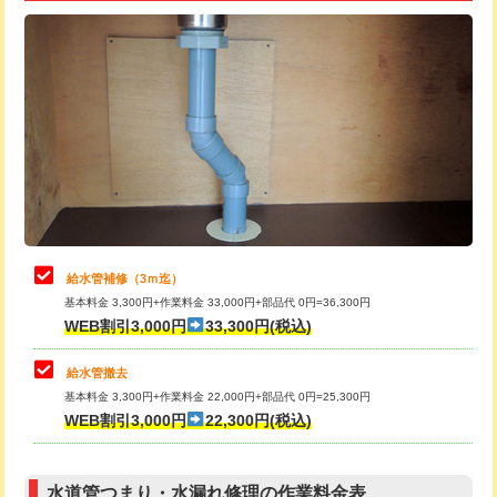
追加トーラー機使用/3m超え
+3,300円
給水管工事※（ライニング鋼管・銅
+8,800円
管・ポリ管・HT管使用/3ｍ超え)
カメラ調査
33,000円
排水管工事（土の掘削・埋め戻し作
11,000円~
桝清掃
8,800円
業）
止水・漏水調査・防水処理・清掃・修
11,000円
排水管工事（排水管工事/3ｍまで）
55,000円
理・調整・分解・加工など（軽作業）
排水管工事（追加 排水管工事/3ｍ超
+11,000円
止水・漏水調査・防水処理・清掃・修
22,000円
え）
理・調整・分解・加工など（中作業）
給水管補修（3ｍ迄）
マス交換（土の掘削・埋め戻し作業）
11,000円~
基本料金 3,300円+作業料金 33,000円+部品代 0円=36,300円
止水・漏水調査・防水処理・清掃・修
33,000円
WEB割引3,000円
33,300円(税込)
理・調整・分解・加工など（重作業）
マス交換（深さ50㎝未満）
55,000円
給水管撤去
その他部品の脱着
8,800円～
マス交換（深さ50㎝以上）
66,000円
基本料金 3,300円+作業料金 22,000円+部品代 0円=25,300円
WEB割引3,000円
22,300円(税込)
交換・取付（タンク）
22,000円+材料費
コンクリート斫り（厚さ10㎝まで）
27,500円
交換・取付(単水栓（壁付・デッキ
13,200円+材料費
コンクリート斫り（厚さ10㎝超え）
38,500円
式）)
水道管つまり・水漏れ修理の作業料金表