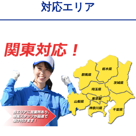
給水管工事※（バンド止め)
3,300円
対応エリア
給水管工事※（支持金具設置)
5,500円
給水管工事※（保温材使用（バンド止
5,500円
め込み）)
給水管工事※（土の掘削・埋め戻し作
11,000円
業)
給水管工事※（塩ビ管（VP・HI）使
33,000円
用/3ｍまで)
給水管工事※（塩ビ管（VP・HI）使
+8,800円
用（追加）/3ｍ超え)
給水管工事※（ライニング鋼管・銅
44,000円
管・ポリ管・HT管使用/3ｍまで)
給水管工事※（ライニング鋼管・銅
+8,800円
管・ポリ管・HT管使用/3ｍ超え)