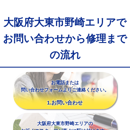
マス交換（土の掘削・埋め戻し作業）
11,000円~
マス交換（深さ50㎝未満）
55,000円
大阪府大東市野崎エリアで
マス交換（深さ50㎝以上）
66,000円
お問い合わせから修理まで
コンクリート斫り（厚さ10㎝まで）
27,500円
コンクリート斫り（厚さ10㎝超え）
38,500円
の流れ
モルタル補修（厚さ10㎝まで）
27,500円
モルタル補修（厚さ10㎝超え）
38,500円
お電話または
追加人工
16,500円
問い合わせフォームよりご連絡ください。
廃棄・処分
現場見積
1.お問い合わせ
※給水管工事は20mmまでの価格です。
大阪府大東市野崎エリアの