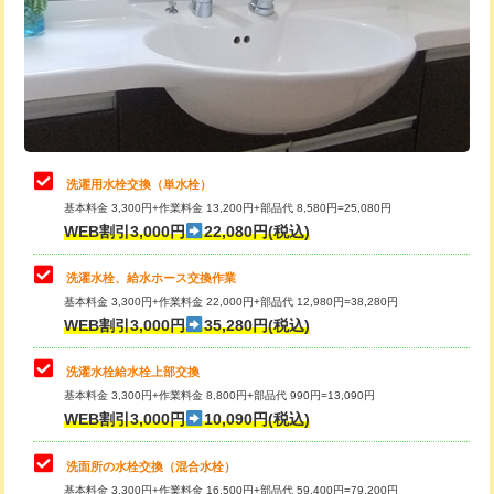
桝清掃
8,800円
給水管工事※（塩ビ管（VP・HI）使
+8,800円
用（追加）/3ｍ超え)
止水・漏水調査・防水処理・清掃・修
11,000円
理・調整・分解・加工など（軽作業）
給水管工事※（ライニング鋼管・銅
44,000円
管・ポリ管・HT管使用/3ｍまで)
止水・漏水調査・防水処理・清掃・修
22,000円
理・調整・分解・加工など（中作業）
給水管工事※（ライニング鋼管・銅
+8,800円
洗濯用水栓交換（単水栓）
管・ポリ管・HT管使用/3ｍ超え)
基本料金 3,300円+作業料金 13,200円+部品代 8,580円=25,080円
止水・漏水調査・防水処理・清掃・修
33,000円
WEB割引3,000円
22,080円(税込)
理・調整・分解・加工など（重作業）
排水管工事（土の掘削・埋め戻し作
11,000円~
業）
洗濯水栓、給水ホース交換作業
キッチンタンク脱着
16,500円
基本料金 3,300円+作業料金 22,000円+部品代 12,980円=38,280円
排水管工事（排水管工事/3ｍまで）
55,000円
WEB割引3,000円
35,280円(税込)
その他部品の脱着
8,800円～
排水管工事（追加 排水管工事/3ｍ超
+11,000円
交換・取付（タンク）
22,000円+材料費
洗濯水栓給水栓上部交換
え）
基本料金 3,300円+作業料金 8,800円+部品代 990円=13,090円
交換・取付(単水栓（壁付・デッキ
13,200円+材料費
WEB割引3,000円
10,090円(税込)
マス交換（土の掘削・埋め戻し作業）
11,000円~
式）)
洗面所の水栓交換（混合水栓）
マス交換（深さ50㎝未満）
55,000円
交換・取付(混合水栓（壁付・デッキ
16,500円+材料費
基本料金 3,300円+作業料金 16,500円+部品代 59,400円=79,200円