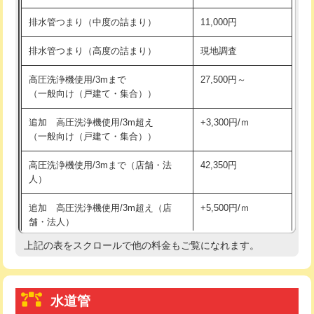
※給水管工事は20mmまでの価格です。
持込商品取付（浄水器・分岐水栓）
16,500円
排水管つまり（中度の詰まり）
11,000円
給水管工事※（ホール加工)
16,500円
排水管つまり（高度の詰まり）
現地調査
給水管工事※（バンド止め)
3,300円
高圧洗浄機使用/3mまで
27,500円～
（一般向け（戸建て・集合））
給水管工事※（支持金具設置)
5,500円
追加 高圧洗浄機使用/3m超え
+3,300円/ｍ
給水管工事※（保温材使用（バンド止
5,500円
（一般向け（戸建て・集合））
め込み）)
高圧洗浄機使用/3mまで（店舗・法
42,350円
給水管工事※（土の掘削・埋め戻し作
11,000円
人）
業)
追加 高圧洗浄機使用/3m超え（店
+5,500円/ｍ
給水管工事※（塩ビ管（VP・HI）使
33,000円
舗・法人）
用/3ｍまで)
上記の表をスクロールで他の料金もご覧になれます。
高度高圧洗浄換
現地調査
給水管工事※（塩ビ管（VP・HI）使
+8,800円
用（追加）/3ｍ超え)
トーラー作業
16,500円
給水管工事※（ライニング鋼管・銅
44,000円
水道管
トーラー機使用/3mまで
33,000円
管・ポリ管・HT管使用/3ｍまで)