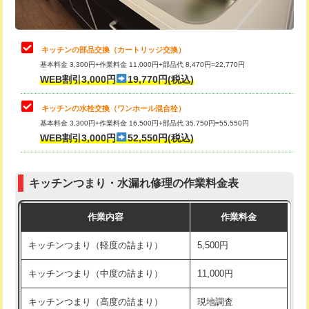
給水管工事※（土の掘削・埋め戻し作
11,000円
業)
止水・漏水調査・防水処理・清掃・修
22,000円
理・調整・分解・加工など（中作業）
給水管工事※（塩ビ管（VP・HI）使
33,000円
キッチンの部品交換（カートリッジ交換）
用/3ｍまで)
基本料金 3,300円+作業料金 11,000円+部品代 8,470円=22,770円
止水・漏水調査・防水処理・清掃・修
33,000円
WEB割引3,000円
19,770円(税込)
理・調整・分解・加工など（重作業）
給水管工事※（塩ビ管（VP・HI）使
+8,800円
用（追加）/3ｍ超え)
キッチンの水栓交換（ワンホール混合栓）
お風呂タンク脱着
16,500円
基本料金 3,300円+作業料金 16,500円+部品代 35,750円=55,550円
給水管工事※（ライニング鋼管・銅
44,000円
WEB割引3,000円
52,550円(税込)
その他部品の脱着
8,800円～
管・ポリ管・HT管使用/3ｍまで)
交換・取付（タンク）
22,000円+材料費
給水管工事※（ライニング鋼管・銅
+8,800円
管・ポリ管・HT管使用/3ｍ超え)
キッチンつまり・水漏れ修理の作業料金表
交換・取付(単水栓（壁付・デッキ
13,200円+材料費
式）)
排水管工事（土の掘削・埋め戻し作
11,000円~
作業内容
作業料金
業）
交換・取付(混合水栓（壁付・デッキ
16,500円+材料費
キッチンつまり（軽度の詰まり）
5,500円
式・ワンホール）)
排水管工事（排水管工事/3ｍまで）
55,000円
キッチンつまり（中度の詰まり）
11,000円
交換・取付(排水栓・排水トラップ
22,000円+材料費
排水管工事（追加 排水管工事/3ｍ超
+11,000円
（P/S/ポップアップ））
え）
キッチンつまり（高度の詰まり）
現地調査