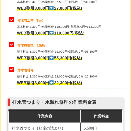
基本料金 3,300円+作業料金 27,500円+部品代 0円=30,800円
止水・漏水調査・防水処理・清掃・修
33,000円
WEB割引3,000円
27,800円(税込)
理・調整・分解・加工など（重作業）
マス交換（土の掘削・埋め戻し作業）
11,000円~
排水管工事（8ｍ）
その他部品の脱着
8,800円～
マス交換（深さ50㎝未満）
55,000円
基本料金 3,300円+作業料金 110,000円+部品代 0円=113,300円
WEB割引3,000円
110,300円(税込)
交換・取付（タンク）
22,000円+材料費
マス交換（深さ50㎝以上）
66,000円
交換・取付(単水栓（壁付・デッキ
13,200円+材料費
コンクリート斫り（厚さ10㎝まで）
27,500円
排水桝交換（1箇所）
式）)
基本料金 3,300円+作業料金 55,000円+部品代 0円=58,300円
コンクリート斫り（厚さ10㎝超え）
38,500円
WEB割引3,000円
55,300円(税込)
交換・取付(混合水栓（壁付・デッキ
16,500円+材料費
式・ワンホール）)
モルタル補修（厚さ10㎝まで）
27,500円
排水管補修
基本料金 3,300円+作業料金 22,000円+部品代 0円=25,300円
交換・取付(排水栓・排水トラップ
22,000円+材料費
モルタル補修（厚さ10㎝超え）
38,500円
WEB割引3,000円
22,300円(税込)
（P/S/ポップアップ））
台所シンク・作業台設置
現場見積
交換・取付（その他部品）
11,000円+材料費
排水管つまり・水漏れ修理の作業料金表
追加人工
16,500円
持込商品取付（単水栓）
13,200円
作業内容
作業料金
廃棄・処分
現場見積
持込商品取付（混合水栓）
16,500円
排水管つまり（軽度の詰まり）
5,500円