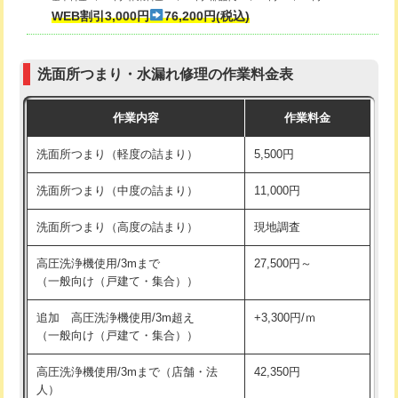
式・ワンホール）)
WEB割引3,000円
76,200円(税込)
マス交換（深さ50㎝以上）
66,000円
交換・取付(排水栓・排水トラップ
22,000円+材料費
コンクリート斫り（厚さ10㎝まで）
27,500円
（P/S/ポップアップ））
洗面所つまり・水漏れ修理の作業料金表
コンクリート斫り（厚さ10㎝超え）
38,500円
交換・取付（その他部品）
11,000円+材料費
作業内容
作業料金
モルタル補修（厚さ10㎝まで）
27,500円
持込商品取付（単水栓）
13,200円
洗面所つまり（軽度の詰まり）
5,500円
モルタル補修（厚さ10㎝超え）
38,500円
持込商品取付（混合水栓）
16,500円
洗面所つまり（中度の詰まり）
11,000円
洗面台設置
38,500円
持込商品取付（浄水器・分岐水栓）
16,500円
洗面所つまり（高度の詰まり）
現地調査
バスタブ設置
現場見積
給水管工事※（ホール加工)
16,500円
高圧洗浄機使用/3mまで
27,500円～
追加人工
16,500円
（一般向け（戸建て・集合））
給水管工事※（バンド止め)
3,300円
廃棄・処分
現場見積
追加 高圧洗浄機使用/3m超え
+3,300円/ｍ
給水管工事※（支持金具設置)
5,500円
（一般向け（戸建て・集合））
※給水管工事は20mmまでの価格です。
給水管工事※（保温材使用（バンド止
5,500円
高圧洗浄機使用/3mまで（店舗・法
42,350円
め込み）)
人）