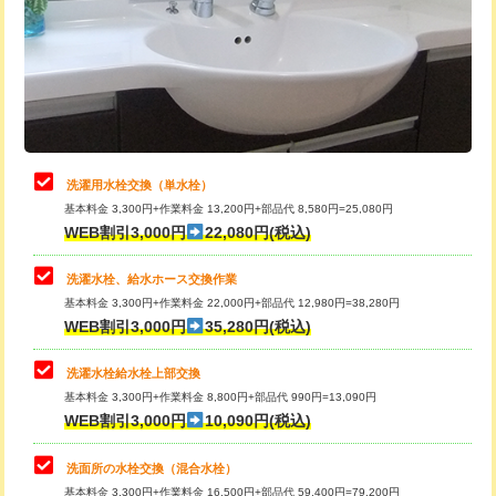
桝清掃
8,800円
給水管工事※（塩ビ管（VP・HI）使
+8,800円
用（追加）/3ｍ超え)
止水・漏水調査・防水処理・清掃・修
11,000円
理・調整・分解・加工など（軽作業）
給水管工事※（ライニング鋼管・銅
44,000円
管・ポリ管・HT管使用/3ｍまで)
止水・漏水調査・防水処理・清掃・修
22,000円
理・調整・分解・加工など（中作業）
給水管工事※（ライニング鋼管・銅
+8,800円
洗濯用水栓交換（単水栓）
管・ポリ管・HT管使用/3ｍ超え)
基本料金 3,300円+作業料金 13,200円+部品代 8,580円=25,080円
止水・漏水調査・防水処理・清掃・修
33,000円
WEB割引3,000円
22,080円(税込)
理・調整・分解・加工など（重作業）
排水管工事（土の掘削・埋め戻し作
11,000円~
業）
洗濯水栓、給水ホース交換作業
キッチンタンク脱着
16,500円
基本料金 3,300円+作業料金 22,000円+部品代 12,980円=38,280円
排水管工事（排水管工事/3ｍまで）
55,000円
WEB割引3,000円
35,280円(税込)
その他部品の脱着
8,800円～
排水管工事（追加 排水管工事/3ｍ超
+11,000円
交換・取付（タンク）
22,000円+材料費
洗濯水栓給水栓上部交換
え）
基本料金 3,300円+作業料金 8,800円+部品代 990円=13,090円
交換・取付(単水栓（壁付・デッキ
13,200円+材料費
WEB割引3,000円
10,090円(税込)
マス交換（土の掘削・埋め戻し作業）
11,000円~
式）)
洗面所の水栓交換（混合水栓）
マス交換（深さ50㎝未満）
55,000円
交換・取付(混合水栓（壁付・デッキ
16,500円+材料費
基本料金 3,300円+作業料金 16,500円+部品代 59,400円=79,200円