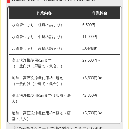
モルタル補修（厚さ10㎝まで）
27,500円
交換・取付(混合水栓（壁付・デッキ
16,500円+材料費
作業内容
作業料金
式・ワンホール）)
モルタル補修（厚さ10㎝超え）
38,500円
水道管つまり（軽度の詰まり）
5,500円
交換・取付(排水栓・排水トラップ
22,000円+材料費
洗面台設置
38,500円
（P/S/ポップアップ））
水道管つまり（中度の詰まり）
11,000円
化粧台設置
22,000円
交換・取付（その他部品）
11,000円+材料費
水道管つまり（高度の詰まり）
現地調査
追加人工
16,500円
持込商品取付（単水栓）
13,200円
高圧洗浄機使用/3mまで
27,500円～
廃棄・処分
現場見積
（一般向け（戸建て・集合））
持込商品取付（混合水栓）
16,500円
※給水管工事は20mmまでの価格です。
追加 高圧洗浄機使用/3m超え
+3,300円/ｍ
持込商品取付（浄水器・分岐水栓）
16,500円
（一般向け（戸建て・集合））
排水管工事（土の掘削・埋め戻し作
11,000円~
高圧洗浄機使用/3mまで（店舗・法
42,350円
業）
人）
排水管工事（排水管工事/3ｍまで）
55,000円
追加 高圧洗浄機使用/3m超え（店
+5,500円/ｍ
舗・法人）
排水管工事（追加 排水管工事/3ｍ超
+11,000円
え）
上記の表をスクロールで他の料金もご覧になれます。