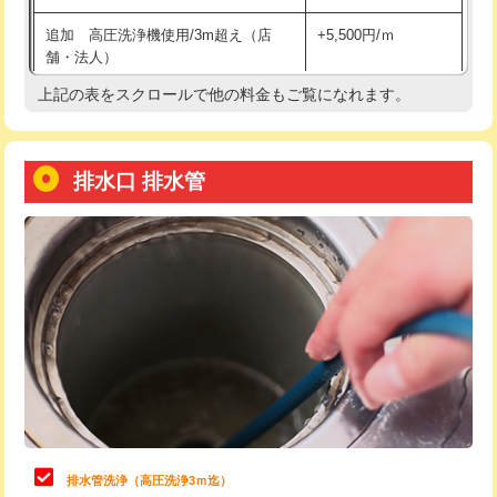
給水管工事※（土の掘削・埋め戻し作
11,000円
追加 高圧洗浄機使用/3m超え（店
+5,500円/ｍ
業)
舗・法人）
給水管工事※（塩ビ管（VP・HI）使
33,000円
上記の表をスクロールで他の料金もご覧になれます。
高度高圧洗浄換
現地調査
用/3ｍまで)
トーラー作業
16,500円
給水管工事※（塩ビ管（VP・HI）使
+8,800円
用（追加）/3ｍ超え)
排水口 排水管
トーラー機使用/3mまで
33,000円
給水管工事※（ライニング鋼管・銅
44,000円
追加トーラー機使用/3m超え
+3,300円
管・ポリ管・HT管使用/3ｍまで)
カメラ調査
33,000円
給水管工事※（ライニング鋼管・銅
+8,800円
管・ポリ管・HT管使用/3ｍ超え)
桝清掃
8,800円
排水管工事（土の掘削・埋め戻し作
11,000円~
止水・漏水調査・防水処理・清掃・修
11,000円
業）
理・調整・分解・加工など（軽作業）
排水管工事（排水管工事/3ｍまで）
55,000円
止水・漏水調査・防水処理・清掃・修
22,000円
理・調整・分解・加工など（中作業）
排水管工事（追加 排水管工事/3ｍ超
+11,000円
排水管洗浄（高圧洗浄3ｍ迄）
え）