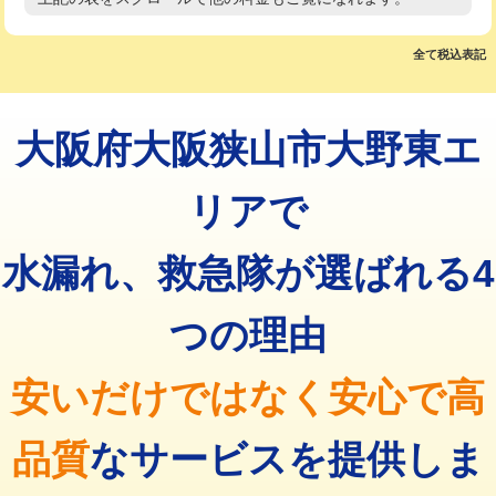
高度高圧洗浄換
現地調査
マス交換（土の掘削・埋め戻し作業）
11,000円~
トーラー作業
16,500円
全て税込表記
マス交換（深さ50㎝未満）
55,000円
トーラー機使用/3mまで
33,000円
マス交換（深さ50㎝以上）
66,000円
大阪府大阪狭山市大野東エ
追加トーラー機使用/3m超え
+3,300円
コンクリート斫り（厚さ10㎝まで）
27,500円
カメラ調査
33,000円
リアで
コンクリート斫り（厚さ10㎝超え）
38,500円
桝清掃
8,800円
水漏れ、救急隊が選ばれる4
モルタル補修（厚さ10㎝まで）
27,500円
止水・漏水調査・防水処理・清掃・修
11,000円
理・調整・分解・加工など（軽作業）
モルタル補修（厚さ10㎝超え）
38,500円
つの理由
止水・漏水調査・防水処理・清掃・修
22,000円
追加人工
16,500円
理・調整・分解・加工など（中作業）
安いだけではなく安心で高
廃棄・処分
現場見積
止水・漏水調査・防水処理・清掃・修
33,000円
理・調整・分解・加工など（重作業）
品質
なサービスを提供しま
その他部品の脱着
8,800円～