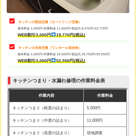
給水管工事※（土の掘削・埋め戻し作
11,000円
業)
止水・漏水調査・防水処理・清掃・修
22,000円
理・調整・分解・加工など（中作業）
給水管工事※（塩ビ管（VP・HI）使
33,000円
キッチンの部品交換（カートリッジ交換）
用/3ｍまで)
基本料金 3,300円+作業料金 11,000円+部品代 8,470円=22,770円
止水・漏水調査・防水処理・清掃・修
33,000円
WEB割引3,000円
19,770円(税込)
理・調整・分解・加工など（重作業）
給水管工事※（塩ビ管（VP・HI）使
+8,800円
用（追加）/3ｍ超え)
キッチンの水栓交換（ワンホール混合栓）
お風呂タンク脱着
16,500円
基本料金 3,300円+作業料金 16,500円+部品代 35,750円=55,550円
給水管工事※（ライニング鋼管・銅
44,000円
WEB割引3,000円
52,550円(税込)
その他部品の脱着
8,800円～
管・ポリ管・HT管使用/3ｍまで)
交換・取付（タンク）
22,000円+材料費
給水管工事※（ライニング鋼管・銅
+8,800円
管・ポリ管・HT管使用/3ｍ超え)
キッチンつまり・水漏れ修理の作業料金表
交換・取付(単水栓（壁付・デッキ
13,200円+材料費
式）)
排水管工事（土の掘削・埋め戻し作
11,000円~
作業内容
作業料金
業）
交換・取付(混合水栓（壁付・デッキ
16,500円+材料費
キッチンつまり（軽度の詰まり）
5,500円
式・ワンホール）)
排水管工事（排水管工事/3ｍまで）
55,000円
キッチンつまり（中度の詰まり）
11,000円
交換・取付(排水栓・排水トラップ
22,000円+材料費
排水管工事（追加 排水管工事/3ｍ超
+11,000円
（P/S/ポップアップ））
え）
キッチンつまり（高度の詰まり）
現地調査