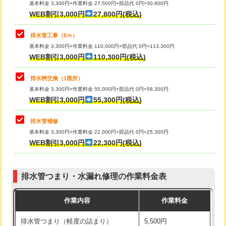
基本料金 3,300円+作業料金 27,500円+部品代 0円=30,800円
止水・漏水調査・防水処理・清掃・修
33,000円
WEB割引3,000円
27,800円(税込)
理・調整・分解・加工など（重作業）
マス交換（土の掘削・埋め戻し作業）
11,000円~
排水管工事（8ｍ）
その他部品の脱着
8,800円～
マス交換（深さ50㎝未満）
55,000円
基本料金 3,300円+作業料金 110,000円+部品代 0円=113,300円
WEB割引3,000円
110,300円(税込)
交換・取付（タンク）
22,000円+材料費
マス交換（深さ50㎝以上）
66,000円
交換・取付(単水栓（壁付・デッキ
13,200円+材料費
コンクリート斫り（厚さ10㎝まで）
27,500円
排水桝交換（1箇所）
式）)
基本料金 3,300円+作業料金 55,000円+部品代 0円=58,300円
コンクリート斫り（厚さ10㎝超え）
38,500円
WEB割引3,000円
55,300円(税込)
交換・取付(混合水栓（壁付・デッキ
16,500円+材料費
式・ワンホール）)
モルタル補修（厚さ10㎝まで）
27,500円
排水管補修
基本料金 3,300円+作業料金 22,000円+部品代 0円=25,300円
交換・取付(排水栓・排水トラップ
22,000円+材料費
モルタル補修（厚さ10㎝超え）
38,500円
WEB割引3,000円
22,300円(税込)
（P/S/ポップアップ））
台所シンク・作業台設置
現場見積
交換・取付（その他部品）
11,000円+材料費
排水管つまり・水漏れ修理の作業料金表
追加人工
16,500円
持込商品取付（単水栓）
13,200円
作業内容
作業料金
廃棄・処分
現場見積
持込商品取付（混合水栓）
16,500円
排水管つまり（軽度の詰まり）
5,500円