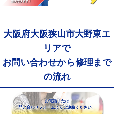
マス交換（土の掘削・埋め戻し作業）
11,000円~
マス交換（深さ50㎝未満）
55,000円
マス交換（深さ50㎝以上）
66,000円
大阪府大阪狭山市大野東エ
コンクリート斫り（厚さ10㎝まで）
27,500円
コンクリート斫り（厚さ10㎝超え）
38,500円
リアで
モルタル補修（厚さ10㎝まで）
27,500円
お問い合わせから修理まで
モルタル補修（厚さ10㎝超え）
38,500円
の流れ
追加人工
16,500円
廃棄・処分
現場見積
※給水管工事は20mmまでの価格です。
お電話または
問い合わせフォームよりご連絡ください。