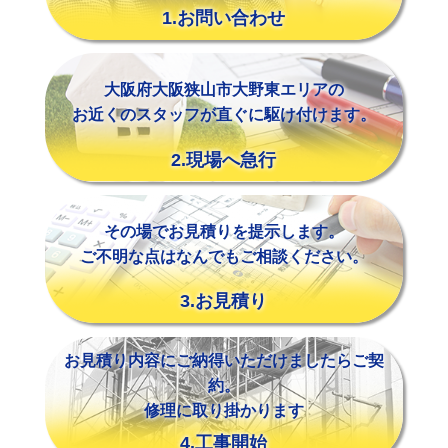
1.お問い合わせ
大阪府大阪狭山市大野東エリアの
お近くのスタッフが直ぐに駆け付けます。
2.現場へ急行
その場でお見積りを提示します。
ご不明な点はなんでもご相談ください。
3.お見積り
お見積り内容にご納得いただけましたらご契
約。
修理に取り掛かります
4.工事開始