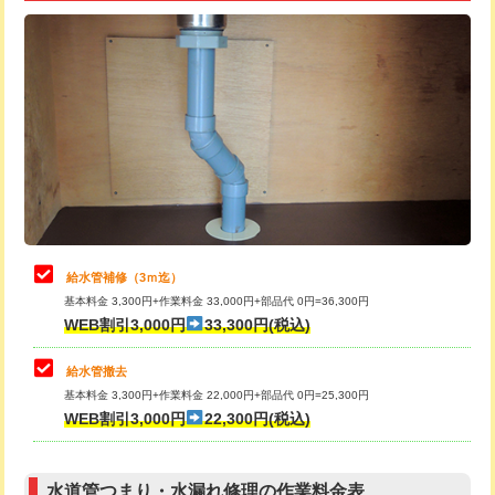
追加トーラー機使用/3m超え
+3,300円
給水管工事※（ライニング鋼管・銅
+8,800円
管・ポリ管・HT管使用/3ｍ超え)
カメラ調査
33,000円
排水管工事（土の掘削・埋め戻し作
11,000円~
桝清掃
8,800円
業）
止水・漏水調査・防水処理・清掃・修
11,000円
排水管工事（排水管工事/3ｍまで）
55,000円
理・調整・分解・加工など（軽作業）
排水管工事（追加 排水管工事/3ｍ超
+11,000円
止水・漏水調査・防水処理・清掃・修
22,000円
え）
理・調整・分解・加工など（中作業）
給水管補修（3ｍ迄）
マス交換（土の掘削・埋め戻し作業）
11,000円~
基本料金 3,300円+作業料金 33,000円+部品代 0円=36,300円
止水・漏水調査・防水処理・清掃・修
33,000円
WEB割引3,000円
33,300円(税込)
理・調整・分解・加工など（重作業）
マス交換（深さ50㎝未満）
55,000円
給水管撤去
その他部品の脱着
8,800円～
マス交換（深さ50㎝以上）
66,000円
基本料金 3,300円+作業料金 22,000円+部品代 0円=25,300円
WEB割引3,000円
22,300円(税込)
交換・取付（タンク）
22,000円+材料費
コンクリート斫り（厚さ10㎝まで）
27,500円
交換・取付(単水栓（壁付・デッキ
13,200円+材料費
コンクリート斫り（厚さ10㎝超え）
38,500円
式）)
水道管つまり・水漏れ修理の作業料金表