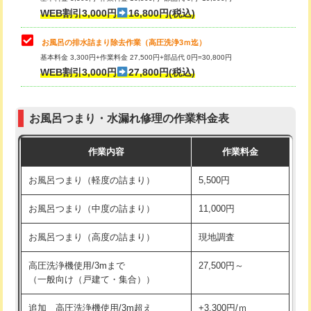
小便器トイレ脱着
現地見積
WEB割引3,000円
16,800円(税込)
その他部品の脱着
8,800円～
お風呂の排水詰まり除去作業（高圧洗浄3ｍ迄）
基本料金 3,300円+作業料金 27,500円+部品代 0円=30,800円
交換・取付（タンク）
22,000円+材料費
WEB割引3,000円
27,800円(税込)
交換・取付（便器）
22,000円+材料費
お風呂つまり・水漏れ修理の作業料金表
交換・取付（普通便座）
11,000円+材料費
作業内容
作業料金
交換・取付（温水洗浄便座）
16,500円+材料費
お風呂つまり（軽度の詰まり）
5,500円
交換・取付(単水栓（壁付・デッキ
13,200円+材料費
式）)
お風呂つまり（中度の詰まり）
11,000円
交換・取付(混合水栓（壁付・デッキ
16,500円+材料費
お風呂つまり（高度の詰まり）
現地調査
式・ワンホール）)
高圧洗浄機使用/3mまで
27,500円～
交換・取付(排水栓・排水トラップ
22,000円+材料費
（一般向け（戸建て・集合））
（P/S/ポップアップ））
追加 高圧洗浄機使用/3m超え
+3,300円/ｍ
交換・取付（その他部品）
11,000円+材料費