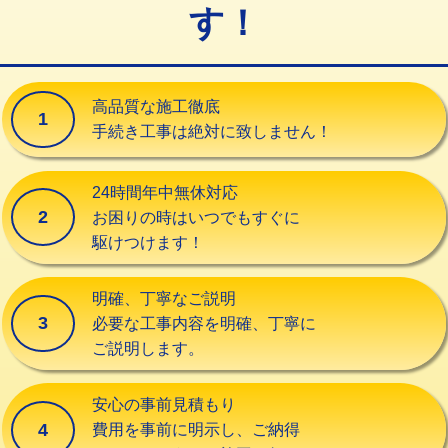
す！
交換・取付（タンク）
22,000円+材料費
交換・取付(単水栓（壁付・デッキ
13,200円+材料費
式）)
高品質な施工徹底
1
交換・取付(混合水栓（壁付・デッキ
16,500円+材料費
手続き工事は絶対に致しません！
式・ワンホール）)
交換・取付(排水栓・排水トラップ
22,000円+材料費
24時間年中無休対応
（P/S/ポップアップ））
2
お困りの時はいつでもすぐに
駆けつけます！
交換・取付（その他部品）
11,000円+材料費
持込商品取付（単水栓）
13,200円
明確、丁寧なご説明
3
必要な工事内容を明確、丁寧に
持込商品取付（混合水栓）
16,500円
ご説明します。
持込商品取付（浄水器・分岐水栓）
16,500円
安心の事前見積もり
給水管工事※（ホール加工)
16,500円
4
費用を事前に明示し、ご納得