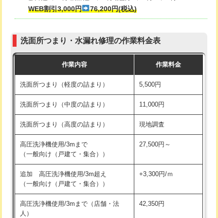
式・ワンホール）)
WEB割引3,000円
76,200円(税込)
マス交換（深さ50㎝以上）
66,000円
交換・取付(排水栓・排水トラップ
22,000円+材料費
コンクリート斫り（厚さ10㎝まで）
27,500円
（P/S/ポップアップ））
洗面所つまり・水漏れ修理の作業料金表
コンクリート斫り（厚さ10㎝超え）
38,500円
交換・取付（その他部品）
11,000円+材料費
作業内容
作業料金
モルタル補修（厚さ10㎝まで）
27,500円
持込商品取付（単水栓）
13,200円
洗面所つまり（軽度の詰まり）
5,500円
モルタル補修（厚さ10㎝超え）
38,500円
持込商品取付（混合水栓）
16,500円
洗面所つまり（中度の詰まり）
11,000円
洗面台設置
38,500円
持込商品取付（浄水器・分岐水栓）
16,500円
洗面所つまり（高度の詰まり）
現地調査
バスタブ設置
現場見積
給水管工事※（ホール加工)
16,500円
高圧洗浄機使用/3mまで
27,500円～
追加人工
16,500円
（一般向け（戸建て・集合））
給水管工事※（バンド止め)
3,300円
廃棄・処分
現場見積
追加 高圧洗浄機使用/3m超え
+3,300円/ｍ
給水管工事※（支持金具設置)
5,500円
（一般向け（戸建て・集合））
※給水管工事は20mmまでの価格です。
給水管工事※（保温材使用（バンド止
5,500円
高圧洗浄機使用/3mまで（店舗・法
42,350円
め込み）)
人）