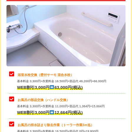
追加トーラー機使用/3m超え
+3,300円
カメラ調査
33,000円
桝清掃
8,800円
止水・漏水調査・防水処理・清掃・修
11,000円
理・調整・分解・加工など（軽作業）
止水・漏水調査・防水処理・清掃・修
22,000円
理・調整・分解・加工など（中作業）
浴室水栓交換（壁付サーモ 混合水栓）
基本料金 3,300円+作業料金 16,500円+部品代 46,200円=66,000円
止水・漏水調査・防水処理・清掃・修
33,000円
WEB割引3,000円
63,000円(税込)
理・調整・分解・加工など（重作業）
お風呂の部品交換（ハンドル交換）
トイレタンク脱着
16,500円
基本料金 3,300円+作業料金 11,000円+部品代 1,364円=15,664円
WEB割引3,000円
12,664円(税込)
トイレ便器脱着
16,500円
タンクレストイレ脱着
33,000円
お風呂の排水詰まり除去作業（トーラー作業3ｍ迄）
基本料金 3,300円+作業料金 16,500円+部品代 0円=19,800円