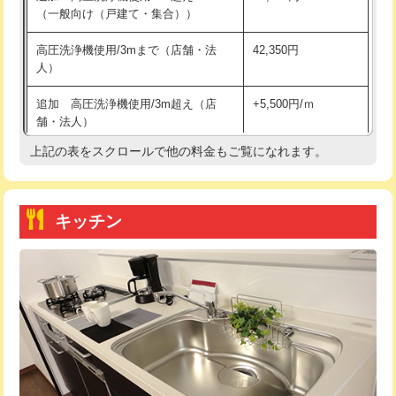
（一般向け（戸建て・集合））
持込商品取付（単水栓）
13,200円
高圧洗浄機使用/3mまで（店舗・法
42,350円
人）
持込商品取付（混合水栓）
16,500円
追加 高圧洗浄機使用/3m超え（店
+5,500円/ｍ
持込商品取付（浄水器・分岐水栓）
16,500円
舗・法人）
持込商品取付（温水洗浄便座）
22,000円
上記の表をスクロールで他の料金もご覧になれます。
高度高圧洗浄換
現地調査
持込商品取付（普通便座⇔温水洗浄便
22,000円
トーラー作業
16,500円
座）
キッチン
トーラー機使用/3mまで
33,000円
給水管工事※（ホール加工)
16,500円
追加トーラー機使用/3m超え
+3,300円
給水管工事※（バンド止め)
3,300円
カメラ調査
33,000円
給水管工事※（支持金具設置)
5,500円
桝清掃
8,800円
給水管工事※（保温材使用（バンド止
5,500円
め込み）)
止水・漏水調査・防水処理・清掃・修
11,000円
理・調整・分解・加工など（軽作業）