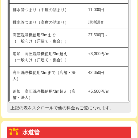
※給水管工事は20mmまでの価格です。
持込商品取付（浄水器・分岐水栓）
16,500円
排水管つまり（中度の詰まり）
11,000円
給水管工事※（ホール加工)
16,500円
排水管つまり（高度の詰まり）
現地調査
給水管工事※（バンド止め)
3,300円
高圧洗浄機使用/3mまで
27,500円～
（一般向け（戸建て・集合））
給水管工事※（支持金具設置)
5,500円
追加 高圧洗浄機使用/3m超え
+3,300円/ｍ
給水管工事※（保温材使用（バンド止
5,500円
（一般向け（戸建て・集合））
め込み）)
高圧洗浄機使用/3mまで（店舗・法
42,350円
給水管工事※（土の掘削・埋め戻し作
11,000円
人）
業)
追加 高圧洗浄機使用/3m超え（店
+5,500円/ｍ
給水管工事※（塩ビ管（VP・HI）使
33,000円
舗・法人）
用/3ｍまで)
上記の表をスクロールで他の料金もご覧になれます。
高度高圧洗浄換
現地調査
給水管工事※（塩ビ管（VP・HI）使
+8,800円
用（追加）/3ｍ超え)
トーラー作業
16,500円
給水管工事※（ライニング鋼管・銅
44,000円
水道管
トーラー機使用/3mまで
33,000円
管・ポリ管・HT管使用/3ｍまで)