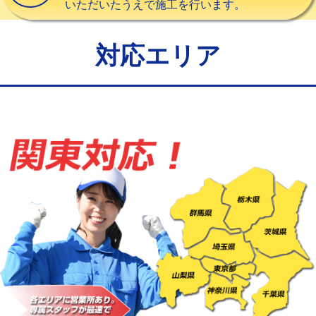
いただいたうえで施工を行います。
給水管工事※（バンド止め)
3,300円
給水管工事※（支持金具設置)
5,500円
対応エリア
給水管工事※（保温材使用（バンド止
5,500円
め込み）)
給水管工事※（土の掘削・埋め戻し作
11,000円
業)
給水管工事※（塩ビ管（VP・HI）使
33,000円
用/3ｍまで)
給水管工事※（塩ビ管（VP・HI）使
+8,800円
用（追加）/3ｍ超え)
給水管工事※（ライニング鋼管・銅
44,000円
管・ポリ管・HT管使用/3ｍまで)
給水管工事※（ライニング鋼管・銅
+8,800円
管・ポリ管・HT管使用/3ｍ超え)