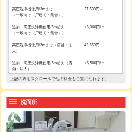
交換・取付（その他部品）
11,000円+材料費
マス交換（土の掘削・埋め戻し作業）
11,000円~
高圧洗浄機使用/3mまで
27,500円～
（一般向け（戸建て・集合））
持込商品取付（単水栓）
13,200円
マス交換（深さ50㎝未満）
55,000円
追加 高圧洗浄機使用/3m超え
+3,300円/ｍ
持込商品取付（混合水栓）
16,500円
マス交換（深さ50㎝以上）
66,000円
（一般向け（戸建て・集合））
持込商品取付（浄水器・分岐水栓）
16,500円
コンクリート斫り（厚さ10㎝まで）
27,500円
高圧洗浄機使用/3mまで（店舗・法
42,350円
人）
給水管工事※（ホール加工)
16,500円
コンクリート斫り（厚さ10㎝超え）
38,500円
追加 高圧洗浄機使用/3m超え（店
+5,500円/ｍ
給水管工事※（バンド止め)
3,300円
モルタル補修（厚さ10㎝まで）
27,500円
舗・法人）
給水管工事※（支持金具設置)
5,500円
モルタル補修（厚さ10㎝超え）
38,500円
上記の表をスクロールで他の料金もご覧になれます。
高度高圧洗浄換
現地調査
給水管工事※（保温材使用（バンド止
5,500円
洗面台設置
38,500円
トーラー作業
16,500円
め込み）)
洗面所
追加人工
16,500円
トーラー機使用/3mまで
33,000円
給水管工事※（土の掘削・埋め戻し作
11,000円
業)
廃棄・処分
現場見積
追加トーラー機使用/3m超え
+3,300円
給水管工事※（塩ビ管（VP・HI）使
33,000円
※給水管工事は20mmまでの価格です。
カメラ調査
33,000円
用/3ｍまで)