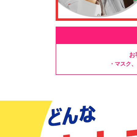
お
・マスク