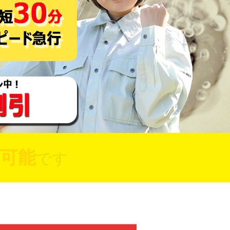
可能
です