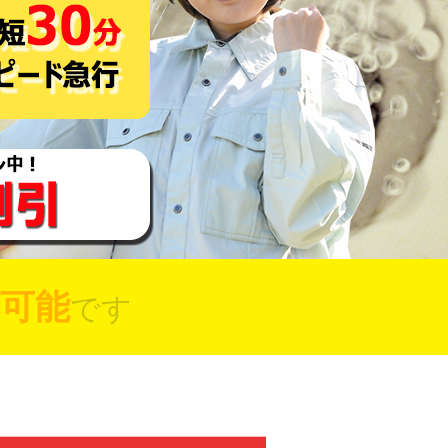
可能
です