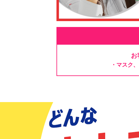
お
・マスク