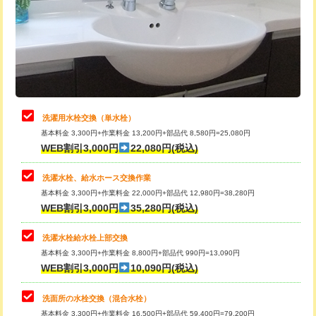
桝清掃
8,800円
給水管工事※（塩ビ管（VP・HI）使
+8,800円
用（追加）/3ｍ超え)
止水・漏水調査・防水処理・清掃・修
11,000円
理・調整・分解・加工など（軽作業）
給水管工事※（ライニング鋼管・銅
44,000円
管・ポリ管・HT管使用/3ｍまで)
止水・漏水調査・防水処理・清掃・修
22,000円
理・調整・分解・加工など（中作業）
給水管工事※（ライニング鋼管・銅
+8,800円
洗濯用水栓交換（単水栓）
管・ポリ管・HT管使用/3ｍ超え)
基本料金 3,300円+作業料金 13,200円+部品代 8,580円=25,080円
止水・漏水調査・防水処理・清掃・修
33,000円
WEB割引3,000円
22,080円(税込)
理・調整・分解・加工など（重作業）
排水管工事（土の掘削・埋め戻し作
11,000円~
業）
洗濯水栓、給水ホース交換作業
キッチンタンク脱着
16,500円
基本料金 3,300円+作業料金 22,000円+部品代 12,980円=38,280円
排水管工事（排水管工事/3ｍまで）
55,000円
WEB割引3,000円
35,280円(税込)
その他部品の脱着
8,800円～
排水管工事（追加 排水管工事/3ｍ超
+11,000円
交換・取付（タンク）
22,000円+材料費
洗濯水栓給水栓上部交換
え）
基本料金 3,300円+作業料金 8,800円+部品代 990円=13,090円
交換・取付(単水栓（壁付・デッキ
13,200円+材料費
WEB割引3,000円
10,090円(税込)
マス交換（土の掘削・埋め戻し作業）
11,000円~
式）)
洗面所の水栓交換（混合水栓）
マス交換（深さ50㎝未満）
55,000円
交換・取付(混合水栓（壁付・デッキ
16,500円+材料費
基本料金 3,300円+作業料金 16,500円+部品代 59,400円=79,200円