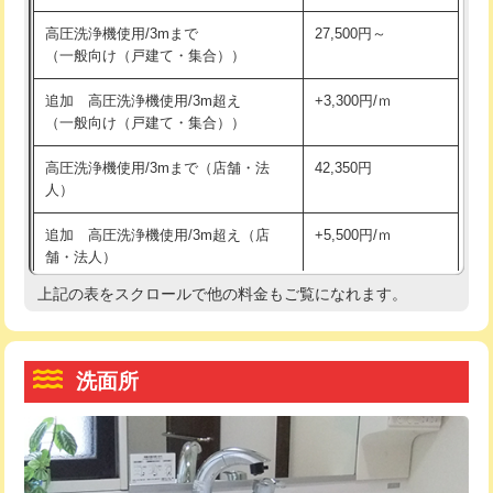
交換・取付（その他部品）
11,000円+材料費
マス交換（土の掘削・埋め戻し作業）
11,000円~
高圧洗浄機使用/3mまで
27,500円～
（一般向け（戸建て・集合））
持込商品取付（単水栓）
13,200円
マス交換（深さ50㎝未満）
55,000円
追加 高圧洗浄機使用/3m超え
+3,300円/ｍ
持込商品取付（混合水栓）
16,500円
マス交換（深さ50㎝以上）
66,000円
（一般向け（戸建て・集合））
持込商品取付（浄水器・分岐水栓）
16,500円
コンクリート斫り（厚さ10㎝まで）
27,500円
高圧洗浄機使用/3mまで（店舗・法
42,350円
人）
給水管工事※（ホール加工)
16,500円
コンクリート斫り（厚さ10㎝超え）
38,500円
追加 高圧洗浄機使用/3m超え（店
+5,500円/ｍ
給水管工事※（バンド止め)
3,300円
モルタル補修（厚さ10㎝まで）
27,500円
舗・法人）
給水管工事※（支持金具設置)
5,500円
モルタル補修（厚さ10㎝超え）
38,500円
上記の表をスクロールで他の料金もご覧になれます。
高度高圧洗浄換
現地調査
給水管工事※（保温材使用（バンド止
5,500円
洗面台設置
38,500円
トーラー作業
16,500円
め込み）)
洗面所
追加人工
16,500円
トーラー機使用/3mまで
33,000円
給水管工事※（土の掘削・埋め戻し作
11,000円
業)
廃棄・処分
現場見積
追加トーラー機使用/3m超え
+3,300円
給水管工事※（塩ビ管（VP・HI）使
33,000円
※給水管工事は20mmまでの価格です。
カメラ調査
33,000円
用/3ｍまで)