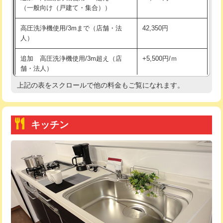
（一般向け（戸建て・集合））
持込商品取付（単水栓）
13,200円
高圧洗浄機使用/3mまで（店舗・法
42,350円
人）
持込商品取付（混合水栓）
16,500円
追加 高圧洗浄機使用/3m超え（店
+5,500円/ｍ
持込商品取付（浄水器・分岐水栓）
16,500円
舗・法人）
持込商品取付（温水洗浄便座）
22,000円
上記の表をスクロールで他の料金もご覧になれます。
高度高圧洗浄換
現地調査
持込商品取付（普通便座⇔温水洗浄便
22,000円
トーラー作業
16,500円
座）
キッチン
トーラー機使用/3mまで
33,000円
給水管工事※（ホール加工)
16,500円
追加トーラー機使用/3m超え
+3,300円
給水管工事※（バンド止め)
3,300円
カメラ調査
33,000円
給水管工事※（支持金具設置)
5,500円
桝清掃
8,800円
給水管工事※（保温材使用（バンド止
5,500円
め込み）)
止水・漏水調査・防水処理・清掃・修
11,000円
理・調整・分解・加工など（軽作業）