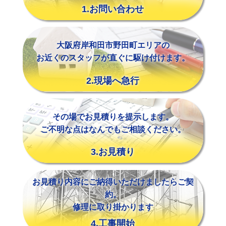
1.お問い合わせ
大阪府岸和田市野田町エリアの
お近くのスタッフが直ぐに駆け付けます。
2.現場へ急行
その場でお見積りを提示します。
ご不明な点はなんでもご相談ください。
3.お見積り
お見積り内容にご納得いただけましたらご契
約。
修理に取り掛かります
4.工事開始