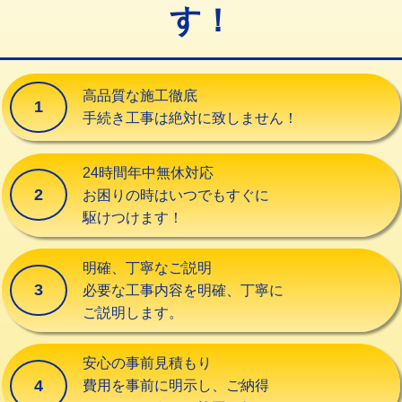
す！
交換・取付（タンク）
22,000円+材料費
交換・取付(単水栓（壁付・デッキ
13,200円+材料費
式）)
高品質な施工徹底
1
交換・取付(混合水栓（壁付・デッキ
16,500円+材料費
手続き工事は絶対に致しません！
式・ワンホール）)
交換・取付(排水栓・排水トラップ
22,000円+材料費
24時間年中無休対応
（P/S/ポップアップ））
2
お困りの時はいつでもすぐに
駆けつけます！
交換・取付（その他部品）
11,000円+材料費
持込商品取付（単水栓）
13,200円
明確、丁寧なご説明
3
必要な工事内容を明確、丁寧に
持込商品取付（混合水栓）
16,500円
ご説明します。
持込商品取付（浄水器・分岐水栓）
16,500円
安心の事前見積もり
給水管工事※（ホール加工)
16,500円
4
費用を事前に明示し、ご納得