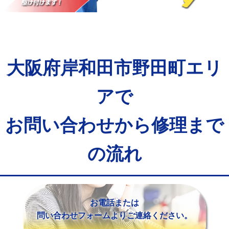
マス交換（土の掘削・埋め戻し作業）
11,000円~
マス交換（深さ50㎝未満）
55,000円
マス交換（深さ50㎝以上）
66,000円
大阪府岸和田市野田町エリ
コンクリート斫り（厚さ10㎝まで）
27,500円
コンクリート斫り（厚さ10㎝超え）
38,500円
アで
モルタル補修（厚さ10㎝まで）
27,500円
お問い合わせから修理まで
モルタル補修（厚さ10㎝超え）
38,500円
の流れ
追加人工
16,500円
廃棄・処分
現場見積
※給水管工事は20mmまでの価格です。
お電話または
問い合わせフォームよりご連絡ください。