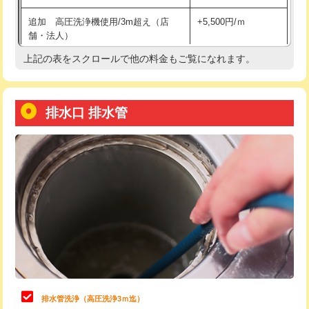
給水管工事※（土の掘削・埋め戻し作
11,000円
追加 高圧洗浄機使用/3m超え（店
+5,500円/ｍ
業)
舗・法人）
給水管工事※（塩ビ管（VP・HI）使
33,000円
上記の表をスクロールで他の料金もご覧になれます。
高度高圧洗浄換
現地調査
用/3ｍまで)
トーラー作業
16,500円
給水管工事※（塩ビ管（VP・HI）使
+8,800円
用（追加）/3ｍ超え)
排水口 排水管
トーラー機使用/3mまで
33,000円
給水管工事※（ライニング鋼管・銅
44,000円
追加トーラー機使用/3m超え
+3,300円
管・ポリ管・HT管使用/3ｍまで)
カメラ調査
33,000円
給水管工事※（ライニング鋼管・銅
+8,800円
管・ポリ管・HT管使用/3ｍ超え)
桝清掃
8,800円
排水管工事（土の掘削・埋め戻し作
11,000円~
止水・漏水調査・防水処理・清掃・修
11,000円
業）
理・調整・分解・加工など（軽作業）
排水管工事（排水管工事/3ｍまで）
55,000円
止水・漏水調査・防水処理・清掃・修
22,000円
理・調整・分解・加工など（中作業）
排水管工事（追加 排水管工事/3ｍ超
+11,000円
排水管洗浄（高圧洗浄3ｍ迄）
え）