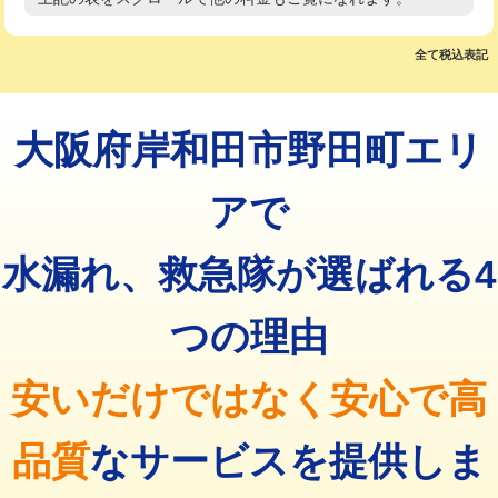
高度高圧洗浄換
現地調査
マス交換（土の掘削・埋め戻し作業）
11,000円~
トーラー作業
16,500円
全て税込表記
マス交換（深さ50㎝未満）
55,000円
トーラー機使用/3mまで
33,000円
マス交換（深さ50㎝以上）
66,000円
大阪府岸和田市野田町エリ
追加トーラー機使用/3m超え
+3,300円
コンクリート斫り（厚さ10㎝まで）
27,500円
カメラ調査
33,000円
アで
コンクリート斫り（厚さ10㎝超え）
38,500円
桝清掃
8,800円
水漏れ、救急隊が選ばれる4
モルタル補修（厚さ10㎝まで）
27,500円
止水・漏水調査・防水処理・清掃・修
11,000円
理・調整・分解・加工など（軽作業）
モルタル補修（厚さ10㎝超え）
38,500円
つの理由
止水・漏水調査・防水処理・清掃・修
22,000円
追加人工
16,500円
理・調整・分解・加工など（中作業）
安いだけではなく安心で高
廃棄・処分
現場見積
止水・漏水調査・防水処理・清掃・修
33,000円
理・調整・分解・加工など（重作業）
品質
なサービスを提供しま
その他部品の脱着
8,800円～