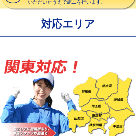
いただいたうえで施工を行います。
給水管工事※（バンド止め)
3,300円
給水管工事※（支持金具設置)
5,500円
対応エリア
給水管工事※（保温材使用（バンド止
5,500円
め込み）)
給水管工事※（土の掘削・埋め戻し作
11,000円
業)
給水管工事※（塩ビ管（VP・HI）使
33,000円
用/3ｍまで)
給水管工事※（塩ビ管（VP・HI）使
+8,800円
用（追加）/3ｍ超え)
給水管工事※（ライニング鋼管・銅
44,000円
管・ポリ管・HT管使用/3ｍまで)
給水管工事※（ライニング鋼管・銅
+8,800円
管・ポリ管・HT管使用/3ｍ超え)