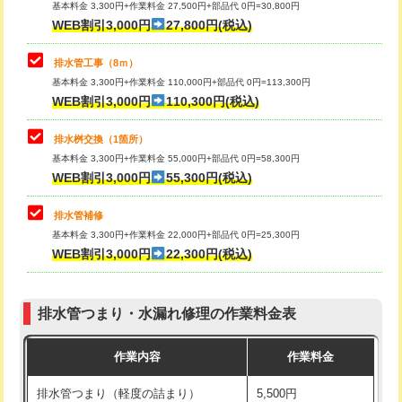
基本料金 3,300円+作業料金 27,500円+部品代 0円=30,800円
止水・漏水調査・防水処理・清掃・修
33,000円
WEB割引3,000円
27,800円(税込)
理・調整・分解・加工など（重作業）
マス交換（土の掘削・埋め戻し作業）
11,000円~
排水管工事（8ｍ）
その他部品の脱着
8,800円～
マス交換（深さ50㎝未満）
55,000円
基本料金 3,300円+作業料金 110,000円+部品代 0円=113,300円
WEB割引3,000円
110,300円(税込)
交換・取付（タンク）
22,000円+材料費
マス交換（深さ50㎝以上）
66,000円
交換・取付(単水栓（壁付・デッキ
13,200円+材料費
コンクリート斫り（厚さ10㎝まで）
27,500円
排水桝交換（1箇所）
式）)
基本料金 3,300円+作業料金 55,000円+部品代 0円=58,300円
コンクリート斫り（厚さ10㎝超え）
38,500円
WEB割引3,000円
55,300円(税込)
交換・取付(混合水栓（壁付・デッキ
16,500円+材料費
式・ワンホール）)
モルタル補修（厚さ10㎝まで）
27,500円
排水管補修
基本料金 3,300円+作業料金 22,000円+部品代 0円=25,300円
交換・取付(排水栓・排水トラップ
22,000円+材料費
モルタル補修（厚さ10㎝超え）
38,500円
WEB割引3,000円
22,300円(税込)
（P/S/ポップアップ））
台所シンク・作業台設置
現場見積
交換・取付（その他部品）
11,000円+材料費
排水管つまり・水漏れ修理の作業料金表
追加人工
16,500円
持込商品取付（単水栓）
13,200円
作業内容
作業料金
廃棄・処分
現場見積
持込商品取付（混合水栓）
16,500円
排水管つまり（軽度の詰まり）
5,500円