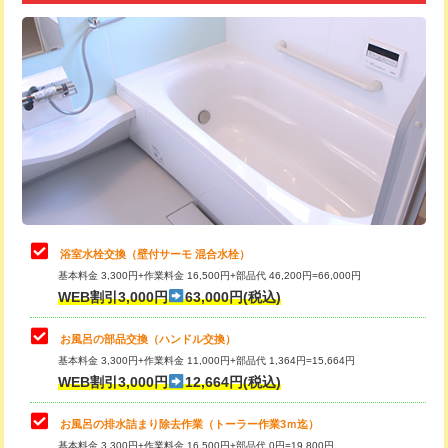
追加トーラー機使用/3m超え
+3,300円
カメラ調査
33,000円
桝清掃
8,800円
止水・漏水調査・防水処理・清掃・修
11,000円
理・調整・分解・加工など（軽作業）
止水・漏水調査・防水処理・清掃・修
22,000円
理・調整・分解・加工など（中作業）
浴室水栓交換（壁付サーモ 混合水栓）
基本料金 3,300円+作業料金 16,500円+部品代 46,200円=66,000円
止水・漏水調査・防水処理・清掃・修
33,000円
WEB割引3,000円
63,000円(税込)
理・調整・分解・加工など（重作業）
お風呂の部品交換（ハンドル交換）
トイレタンク脱着
16,500円
基本料金 3,300円+作業料金 11,000円+部品代 1,364円=15,664円
WEB割引3,000円
12,664円(税込)
トイレ便器脱着
16,500円
タンクレストイレ脱着
33,000円
お風呂の排水詰まり除去作業（トーラー作業3ｍ迄）
基本料金 3,300円+作業料金 16,500円+部品代 0円=19,800円