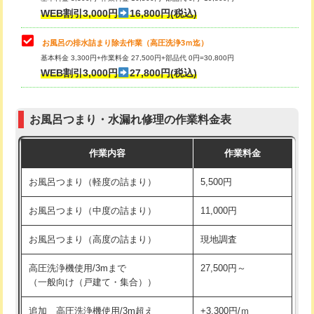
小便器トイレ脱着
現地見積
WEB割引3,000円
16,800円(税込)
その他部品の脱着
8,800円～
お風呂の排水詰まり除去作業（高圧洗浄3ｍ迄）
基本料金 3,300円+作業料金 27,500円+部品代 0円=30,800円
交換・取付（タンク）
22,000円+材料費
WEB割引3,000円
27,800円(税込)
交換・取付（便器）
22,000円+材料費
お風呂つまり・水漏れ修理の作業料金表
交換・取付（普通便座）
11,000円+材料費
作業内容
作業料金
交換・取付（温水洗浄便座）
16,500円+材料費
お風呂つまり（軽度の詰まり）
5,500円
交換・取付(単水栓（壁付・デッキ
13,200円+材料費
式）)
お風呂つまり（中度の詰まり）
11,000円
交換・取付(混合水栓（壁付・デッキ
16,500円+材料費
お風呂つまり（高度の詰まり）
現地調査
式・ワンホール）)
高圧洗浄機使用/3mまで
27,500円～
交換・取付(排水栓・排水トラップ
22,000円+材料費
（一般向け（戸建て・集合））
（P/S/ポップアップ））
追加 高圧洗浄機使用/3m超え
+3,300円/ｍ
交換・取付（その他部品）
11,000円+材料費