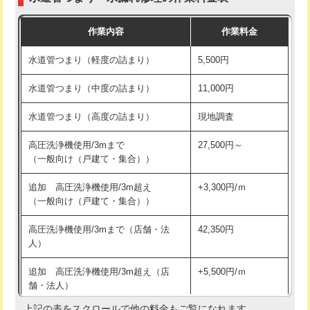
モルタル補修（厚さ10㎝まで）
27,500円
交換・取付(混合水栓（壁付・デッキ
16,500円+材料費
作業内容
作業料金
式・ワンホール）)
モルタル補修（厚さ10㎝超え）
38,500円
水道管つまり（軽度の詰まり）
5,500円
交換・取付(排水栓・排水トラップ
22,000円+材料費
洗面台設置
38,500円
（P/S/ポップアップ））
水道管つまり（中度の詰まり）
11,000円
化粧台設置
22,000円
交換・取付（その他部品）
11,000円+材料費
水道管つまり（高度の詰まり）
現地調査
追加人工
16,500円
持込商品取付（単水栓）
13,200円
高圧洗浄機使用/3mまで
27,500円～
廃棄・処分
現場見積
（一般向け（戸建て・集合））
持込商品取付（混合水栓）
16,500円
※給水管工事は20mmまでの価格です。
追加 高圧洗浄機使用/3m超え
+3,300円/ｍ
持込商品取付（浄水器・分岐水栓）
16,500円
（一般向け（戸建て・集合））
排水管工事（土の掘削・埋め戻し作
11,000円~
高圧洗浄機使用/3mまで（店舗・法
42,350円
業）
人）
排水管工事（排水管工事/3ｍまで）
55,000円
追加 高圧洗浄機使用/3m超え（店
+5,500円/ｍ
舗・法人）
排水管工事（追加 排水管工事/3ｍ超
+11,000円
え）
上記の表をスクロールで他の料金もご覧になれます。