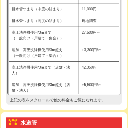
※給水管工事は20mmまでの価格です。
持込商品取付（浄水器・分岐水栓）
16,500円
排水管つまり（中度の詰まり）
11,000円
給水管工事※（ホール加工)
16,500円
排水管つまり（高度の詰まり）
現地調査
給水管工事※（バンド止め)
3,300円
高圧洗浄機使用/3mまで
27,500円～
（一般向け（戸建て・集合））
給水管工事※（支持金具設置)
5,500円
追加 高圧洗浄機使用/3m超え
+3,300円/ｍ
給水管工事※（保温材使用（バンド止
5,500円
（一般向け（戸建て・集合））
め込み）)
高圧洗浄機使用/3mまで（店舗・法
42,350円
給水管工事※（土の掘削・埋め戻し作
11,000円
人）
業)
追加 高圧洗浄機使用/3m超え（店
+5,500円/ｍ
給水管工事※（塩ビ管（VP・HI）使
33,000円
舗・法人）
用/3ｍまで)
上記の表をスクロールで他の料金もご覧になれます。
高度高圧洗浄換
現地調査
給水管工事※（塩ビ管（VP・HI）使
+8,800円
用（追加）/3ｍ超え)
トーラー作業
16,500円
給水管工事※（ライニング鋼管・銅
44,000円
水道管
トーラー機使用/3mまで
33,000円
管・ポリ管・HT管使用/3ｍまで)