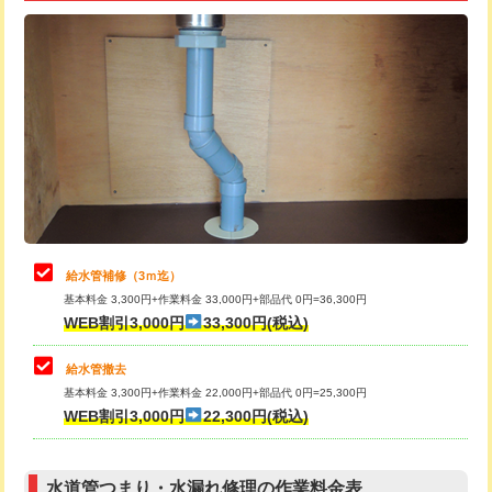
追加トーラー機使用/3m超え
+3,300円
給水管工事※（ライニング鋼管・銅
+8,800円
管・ポリ管・HT管使用/3ｍ超え)
カメラ調査
33,000円
排水管工事（土の掘削・埋め戻し作
11,000円~
桝清掃
8,800円
業）
止水・漏水調査・防水処理・清掃・修
11,000円
排水管工事（排水管工事/3ｍまで）
55,000円
理・調整・分解・加工など（軽作業）
排水管工事（追加 排水管工事/3ｍ超
+11,000円
止水・漏水調査・防水処理・清掃・修
22,000円
え）
理・調整・分解・加工など（中作業）
給水管補修（3ｍ迄）
マス交換（土の掘削・埋め戻し作業）
11,000円~
基本料金 3,300円+作業料金 33,000円+部品代 0円=36,300円
止水・漏水調査・防水処理・清掃・修
33,000円
WEB割引3,000円
33,300円(税込)
理・調整・分解・加工など（重作業）
マス交換（深さ50㎝未満）
55,000円
給水管撤去
その他部品の脱着
8,800円～
マス交換（深さ50㎝以上）
66,000円
基本料金 3,300円+作業料金 22,000円+部品代 0円=25,300円
WEB割引3,000円
22,300円(税込)
交換・取付（タンク）
22,000円+材料費
コンクリート斫り（厚さ10㎝まで）
27,500円
交換・取付(単水栓（壁付・デッキ
13,200円+材料費
コンクリート斫り（厚さ10㎝超え）
38,500円
式）)
水道管つまり・水漏れ修理の作業料金表