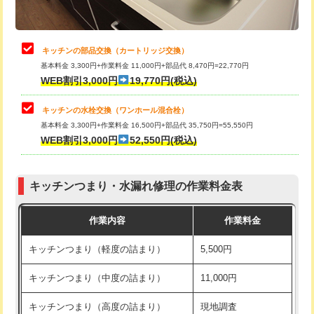
給水管工事※（土の掘削・埋め戻し作
11,000円
業)
止水・漏水調査・防水処理・清掃・修
22,000円
理・調整・分解・加工など（中作業）
給水管工事※（塩ビ管（VP・HI）使
33,000円
キッチンの部品交換（カートリッジ交換）
用/3ｍまで)
基本料金 3,300円+作業料金 11,000円+部品代 8,470円=22,770円
止水・漏水調査・防水処理・清掃・修
33,000円
WEB割引3,000円
19,770円(税込)
理・調整・分解・加工など（重作業）
給水管工事※（塩ビ管（VP・HI）使
+8,800円
用（追加）/3ｍ超え)
キッチンの水栓交換（ワンホール混合栓）
お風呂タンク脱着
16,500円
基本料金 3,300円+作業料金 16,500円+部品代 35,750円=55,550円
給水管工事※（ライニング鋼管・銅
44,000円
WEB割引3,000円
52,550円(税込)
その他部品の脱着
8,800円～
管・ポリ管・HT管使用/3ｍまで)
交換・取付（タンク）
22,000円+材料費
給水管工事※（ライニング鋼管・銅
+8,800円
管・ポリ管・HT管使用/3ｍ超え)
キッチンつまり・水漏れ修理の作業料金表
交換・取付(単水栓（壁付・デッキ
13,200円+材料費
式）)
排水管工事（土の掘削・埋め戻し作
11,000円~
作業内容
作業料金
業）
交換・取付(混合水栓（壁付・デッキ
16,500円+材料費
キッチンつまり（軽度の詰まり）
5,500円
式・ワンホール）)
排水管工事（排水管工事/3ｍまで）
55,000円
キッチンつまり（中度の詰まり）
11,000円
交換・取付(排水栓・排水トラップ
22,000円+材料費
排水管工事（追加 排水管工事/3ｍ超
+11,000円
（P/S/ポップアップ））
え）
キッチンつまり（高度の詰まり）
現地調査