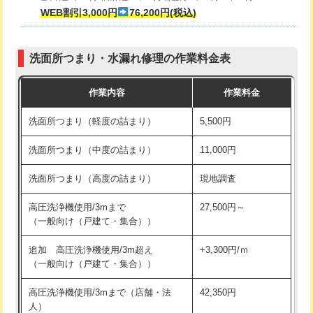
式・ワンホール）)
WEB割引3,000円
76,200円(税込)
マス交換（深さ50㎝以上）
66,000円
交換・取付(排水栓・排水トラップ
22,000円+材料費
コンクリート斫り（厚さ10㎝まで）
27,500円
（P/S/ポップアップ））
洗面所つまり・水漏れ修理の作業料金表
コンクリート斫り（厚さ10㎝超え）
38,500円
交換・取付（その他部品）
11,000円+材料費
作業内容
作業料金
モルタル補修（厚さ10㎝まで）
27,500円
持込商品取付（単水栓）
13,200円
洗面所つまり（軽度の詰まり）
5,500円
モルタル補修（厚さ10㎝超え）
38,500円
持込商品取付（混合水栓）
16,500円
洗面所つまり（中度の詰まり）
11,000円
洗面台設置
38,500円
持込商品取付（浄水器・分岐水栓）
16,500円
洗面所つまり（高度の詰まり）
現地調査
バスタブ設置
現場見積
給水管工事※（ホール加工)
16,500円
高圧洗浄機使用/3mまで
27,500円～
追加人工
16,500円
（一般向け（戸建て・集合））
給水管工事※（バンド止め)
3,300円
廃棄・処分
現場見積
追加 高圧洗浄機使用/3m超え
+3,300円/ｍ
給水管工事※（支持金具設置)
5,500円
（一般向け（戸建て・集合））
※給水管工事は20mmまでの価格です。
給水管工事※（保温材使用（バンド止
5,500円
高圧洗浄機使用/3mまで（店舗・法
42,350円
め込み）)
人）