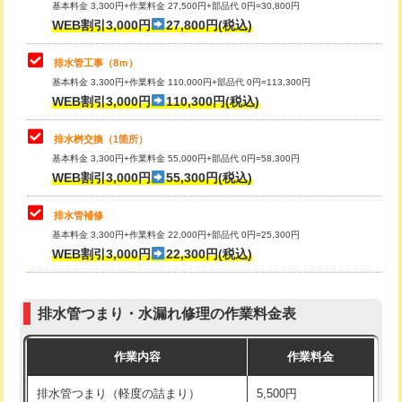
基本料金 3,300円+作業料金 27,500円+部品代 0円=30,800円
止水・漏水調査・防水処理・清掃・修
33,000円
WEB割引3,000円
27,800円(税込)
理・調整・分解・加工など（重作業）
マス交換（土の掘削・埋め戻し作業）
11,000円~
排水管工事（8ｍ）
その他部品の脱着
8,800円～
マス交換（深さ50㎝未満）
55,000円
基本料金 3,300円+作業料金 110,000円+部品代 0円=113,300円
WEB割引3,000円
110,300円(税込)
交換・取付（タンク）
22,000円+材料費
マス交換（深さ50㎝以上）
66,000円
交換・取付(単水栓（壁付・デッキ
13,200円+材料費
コンクリート斫り（厚さ10㎝まで）
27,500円
排水桝交換（1箇所）
式）)
基本料金 3,300円+作業料金 55,000円+部品代 0円=58,300円
コンクリート斫り（厚さ10㎝超え）
38,500円
WEB割引3,000円
55,300円(税込)
交換・取付(混合水栓（壁付・デッキ
16,500円+材料費
式・ワンホール）)
モルタル補修（厚さ10㎝まで）
27,500円
排水管補修
基本料金 3,300円+作業料金 22,000円+部品代 0円=25,300円
交換・取付(排水栓・排水トラップ
22,000円+材料費
モルタル補修（厚さ10㎝超え）
38,500円
WEB割引3,000円
22,300円(税込)
（P/S/ポップアップ））
台所シンク・作業台設置
現場見積
交換・取付（その他部品）
11,000円+材料費
排水管つまり・水漏れ修理の作業料金表
追加人工
16,500円
持込商品取付（単水栓）
13,200円
作業内容
作業料金
廃棄・処分
現場見積
持込商品取付（混合水栓）
16,500円
排水管つまり（軽度の詰まり）
5,500円