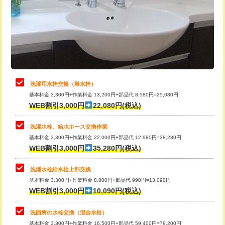
桝清掃
8,800円
給水管工事※（塩ビ管（VP・HI）使
+8,800円
用（追加）/3ｍ超え)
止水・漏水調査・防水処理・清掃・修
11,000円
理・調整・分解・加工など（軽作業）
給水管工事※（ライニング鋼管・銅
44,000円
管・ポリ管・HT管使用/3ｍまで)
止水・漏水調査・防水処理・清掃・修
22,000円
理・調整・分解・加工など（中作業）
給水管工事※（ライニング鋼管・銅
+8,800円
洗濯用水栓交換（単水栓）
管・ポリ管・HT管使用/3ｍ超え)
基本料金 3,300円+作業料金 13,200円+部品代 8,580円=25,080円
止水・漏水調査・防水処理・清掃・修
33,000円
WEB割引3,000円
22,080円(税込)
理・調整・分解・加工など（重作業）
排水管工事（土の掘削・埋め戻し作
11,000円~
業）
洗濯水栓、給水ホース交換作業
キッチンタンク脱着
16,500円
基本料金 3,300円+作業料金 22,000円+部品代 12,980円=38,280円
排水管工事（排水管工事/3ｍまで）
55,000円
WEB割引3,000円
35,280円(税込)
その他部品の脱着
8,800円～
排水管工事（追加 排水管工事/3ｍ超
+11,000円
交換・取付（タンク）
22,000円+材料費
洗濯水栓給水栓上部交換
え）
基本料金 3,300円+作業料金 8,800円+部品代 990円=13,090円
交換・取付(単水栓（壁付・デッキ
13,200円+材料費
WEB割引3,000円
10,090円(税込)
マス交換（土の掘削・埋め戻し作業）
11,000円~
式）)
洗面所の水栓交換（混合水栓）
マス交換（深さ50㎝未満）
55,000円
交換・取付(混合水栓（壁付・デッキ
16,500円+材料費
基本料金 3,300円+作業料金 16,500円+部品代 59,400円=79,200円