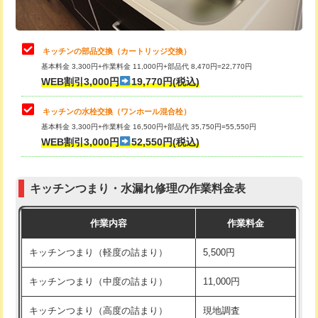
給水管工事※（土の掘削・埋め戻し作
11,000円
業)
止水・漏水調査・防水処理・清掃・修
22,000円
理・調整・分解・加工など（中作業）
給水管工事※（塩ビ管（VP・HI）使
33,000円
キッチンの部品交換（カートリッジ交換）
用/3ｍまで)
基本料金 3,300円+作業料金 11,000円+部品代 8,470円=22,770円
止水・漏水調査・防水処理・清掃・修
33,000円
WEB割引3,000円
19,770円(税込)
理・調整・分解・加工など（重作業）
給水管工事※（塩ビ管（VP・HI）使
+8,800円
用（追加）/3ｍ超え)
キッチンの水栓交換（ワンホール混合栓）
お風呂タンク脱着
16,500円
基本料金 3,300円+作業料金 16,500円+部品代 35,750円=55,550円
給水管工事※（ライニング鋼管・銅
44,000円
WEB割引3,000円
52,550円(税込)
その他部品の脱着
8,800円～
管・ポリ管・HT管使用/3ｍまで)
交換・取付（タンク）
22,000円+材料費
給水管工事※（ライニング鋼管・銅
+8,800円
管・ポリ管・HT管使用/3ｍ超え)
キッチンつまり・水漏れ修理の作業料金表
交換・取付(単水栓（壁付・デッキ
13,200円+材料費
式）)
排水管工事（土の掘削・埋め戻し作
11,000円~
作業内容
作業料金
業）
交換・取付(混合水栓（壁付・デッキ
16,500円+材料費
キッチンつまり（軽度の詰まり）
5,500円
式・ワンホール）)
排水管工事（排水管工事/3ｍまで）
55,000円
キッチンつまり（中度の詰まり）
11,000円
交換・取付(排水栓・排水トラップ
22,000円+材料費
排水管工事（追加 排水管工事/3ｍ超
+11,000円
（P/S/ポップアップ））
え）
キッチンつまり（高度の詰まり）
現地調査