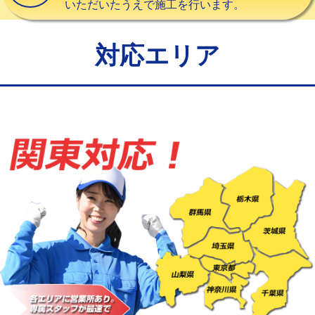
いただいたうえで施工を行います。
給水管工事※（バンド止め)
3,300円
給水管工事※（支持金具設置)
5,500円
対応エリア
給水管工事※（保温材使用（バンド止
5,500円
め込み）)
給水管工事※（土の掘削・埋め戻し作
11,000円
業)
給水管工事※（塩ビ管（VP・HI）使
33,000円
用/3ｍまで)
給水管工事※（塩ビ管（VP・HI）使
+8,800円
用（追加）/3ｍ超え)
給水管工事※（ライニング鋼管・銅
44,000円
管・ポリ管・HT管使用/3ｍまで)
給水管工事※（ライニング鋼管・銅
+8,800円
管・ポリ管・HT管使用/3ｍ超え)