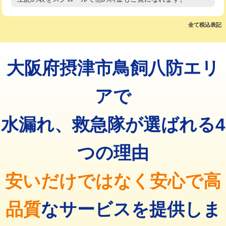
高度高圧洗浄換
現地調査
マス交換（土の掘削・埋め戻し作業）
11,000円~
トーラー作業
16,500円
全て税込表記
マス交換（深さ50㎝未満）
55,000円
トーラー機使用/3mまで
33,000円
マス交換（深さ50㎝以上）
66,000円
大阪府摂津市鳥飼八防エリ
追加トーラー機使用/3m超え
+3,300円
コンクリート斫り（厚さ10㎝まで）
27,500円
カメラ調査
33,000円
アで
コンクリート斫り（厚さ10㎝超え）
38,500円
桝清掃
8,800円
水漏れ、救急隊が選ばれる4
モルタル補修（厚さ10㎝まで）
27,500円
止水・漏水調査・防水処理・清掃・修
11,000円
理・調整・分解・加工など（軽作業）
モルタル補修（厚さ10㎝超え）
38,500円
つの理由
止水・漏水調査・防水処理・清掃・修
22,000円
追加人工
16,500円
理・調整・分解・加工など（中作業）
安いだけではなく安心で高
廃棄・処分
現場見積
止水・漏水調査・防水処理・清掃・修
33,000円
理・調整・分解・加工など（重作業）
品質
なサービスを提供しま
その他部品の脱着
8,800円～