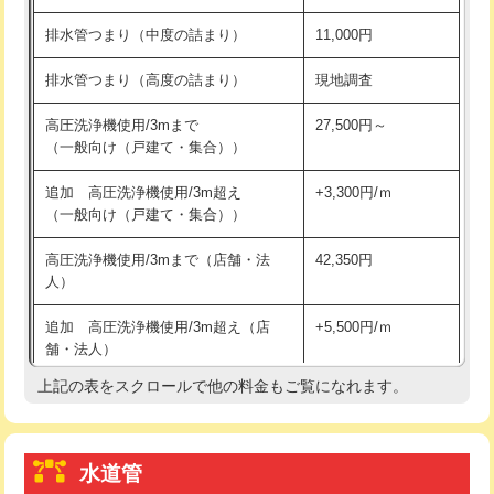
※給水管工事は20mmまでの価格です。
持込商品取付（浄水器・分岐水栓）
16,500円
排水管つまり（中度の詰まり）
11,000円
給水管工事※（ホール加工)
16,500円
排水管つまり（高度の詰まり）
現地調査
給水管工事※（バンド止め)
3,300円
高圧洗浄機使用/3mまで
27,500円～
（一般向け（戸建て・集合））
給水管工事※（支持金具設置)
5,500円
追加 高圧洗浄機使用/3m超え
+3,300円/ｍ
給水管工事※（保温材使用（バンド止
5,500円
（一般向け（戸建て・集合））
め込み）)
高圧洗浄機使用/3mまで（店舗・法
42,350円
給水管工事※（土の掘削・埋め戻し作
11,000円
人）
業)
追加 高圧洗浄機使用/3m超え（店
+5,500円/ｍ
給水管工事※（塩ビ管（VP・HI）使
33,000円
舗・法人）
用/3ｍまで)
上記の表をスクロールで他の料金もご覧になれます。
高度高圧洗浄換
現地調査
給水管工事※（塩ビ管（VP・HI）使
+8,800円
用（追加）/3ｍ超え)
トーラー作業
16,500円
給水管工事※（ライニング鋼管・銅
44,000円
水道管
トーラー機使用/3mまで
33,000円
管・ポリ管・HT管使用/3ｍまで)