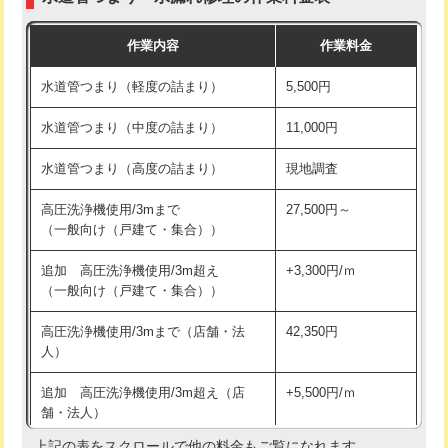
モルタル補修（厚さ10㎝まで）
27,500円
交換・取付(混合水栓（壁付・デッキ
16,500円+材料費
作業内容
作業料金
式・ワンホール）)
モルタル補修（厚さ10㎝超え）
38,500円
水道管つまり（軽度の詰まり）
5,500円
交換・取付(排水栓・排水トラップ
22,000円+材料費
洗面台設置
38,500円
（P/S/ポップアップ））
水道管つまり（中度の詰まり）
11,000円
化粧台設置
22,000円
交換・取付（その他部品）
11,000円+材料費
水道管つまり（高度の詰まり）
現地調査
追加人工
16,500円
持込商品取付（単水栓）
13,200円
高圧洗浄機使用/3mまで
27,500円～
廃棄・処分
現場見積
（一般向け（戸建て・集合））
持込商品取付（混合水栓）
16,500円
※給水管工事は20mmまでの価格です。
追加 高圧洗浄機使用/3m超え
+3,300円/ｍ
持込商品取付（浄水器・分岐水栓）
16,500円
（一般向け（戸建て・集合））
排水管工事（土の掘削・埋め戻し作
11,000円~
高圧洗浄機使用/3mまで（店舗・法
42,350円
業）
人）
排水管工事（排水管工事/3ｍまで）
55,000円
追加 高圧洗浄機使用/3m超え（店
+5,500円/ｍ
舗・法人）
排水管工事（追加 排水管工事/3ｍ超
+11,000円
え）
上記の表をスクロールで他の料金もご覧になれます。