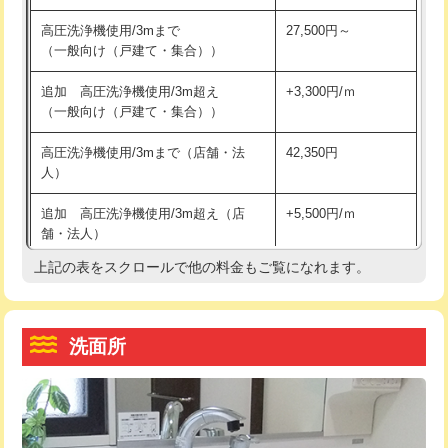
交換・取付（その他部品）
11,000円+材料費
マス交換（土の掘削・埋め戻し作業）
11,000円~
高圧洗浄機使用/3mまで
27,500円～
（一般向け（戸建て・集合））
持込商品取付（単水栓）
13,200円
マス交換（深さ50㎝未満）
55,000円
追加 高圧洗浄機使用/3m超え
+3,300円/ｍ
持込商品取付（混合水栓）
16,500円
マス交換（深さ50㎝以上）
66,000円
（一般向け（戸建て・集合））
持込商品取付（浄水器・分岐水栓）
16,500円
コンクリート斫り（厚さ10㎝まで）
27,500円
高圧洗浄機使用/3mまで（店舗・法
42,350円
人）
給水管工事※（ホール加工)
16,500円
コンクリート斫り（厚さ10㎝超え）
38,500円
追加 高圧洗浄機使用/3m超え（店
+5,500円/ｍ
給水管工事※（バンド止め)
3,300円
モルタル補修（厚さ10㎝まで）
27,500円
舗・法人）
給水管工事※（支持金具設置)
5,500円
モルタル補修（厚さ10㎝超え）
38,500円
上記の表をスクロールで他の料金もご覧になれます。
高度高圧洗浄換
現地調査
給水管工事※（保温材使用（バンド止
5,500円
洗面台設置
38,500円
トーラー作業
16,500円
め込み）)
洗面所
追加人工
16,500円
トーラー機使用/3mまで
33,000円
給水管工事※（土の掘削・埋め戻し作
11,000円
業)
廃棄・処分
現場見積
追加トーラー機使用/3m超え
+3,300円
給水管工事※（塩ビ管（VP・HI）使
33,000円
※給水管工事は20mmまでの価格です。
カメラ調査
33,000円
用/3ｍまで)