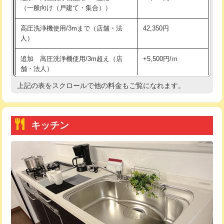
（一般向け（戸建て・集合））
持込商品取付（単水栓）
13,200円
高圧洗浄機使用/3mまで（店舗・法
42,350円
人）
持込商品取付（混合水栓）
16,500円
追加 高圧洗浄機使用/3m超え（店
+5,500円/ｍ
持込商品取付（浄水器・分岐水栓）
16,500円
舗・法人）
持込商品取付（温水洗浄便座）
22,000円
上記の表をスクロールで他の料金もご覧になれます。
高度高圧洗浄換
現地調査
持込商品取付（普通便座⇔温水洗浄便
22,000円
トーラー作業
16,500円
座）
キッチン
トーラー機使用/3mまで
33,000円
給水管工事※（ホール加工)
16,500円
追加トーラー機使用/3m超え
+3,300円
給水管工事※（バンド止め)
3,300円
カメラ調査
33,000円
給水管工事※（支持金具設置)
5,500円
桝清掃
8,800円
給水管工事※（保温材使用（バンド止
5,500円
め込み）)
止水・漏水調査・防水処理・清掃・修
11,000円
理・調整・分解・加工など（軽作業）