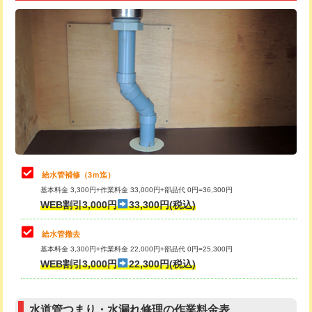
追加トーラー機使用/3m超え
+3,300円
給水管工事※（ライニング鋼管・銅
+8,800円
管・ポリ管・HT管使用/3ｍ超え)
カメラ調査
33,000円
排水管工事（土の掘削・埋め戻し作
11,000円~
桝清掃
8,800円
業）
止水・漏水調査・防水処理・清掃・修
11,000円
排水管工事（排水管工事/3ｍまで）
55,000円
理・調整・分解・加工など（軽作業）
排水管工事（追加 排水管工事/3ｍ超
+11,000円
止水・漏水調査・防水処理・清掃・修
22,000円
え）
理・調整・分解・加工など（中作業）
給水管補修（3ｍ迄）
マス交換（土の掘削・埋め戻し作業）
11,000円~
基本料金 3,300円+作業料金 33,000円+部品代 0円=36,300円
止水・漏水調査・防水処理・清掃・修
33,000円
WEB割引3,000円
33,300円(税込)
理・調整・分解・加工など（重作業）
マス交換（深さ50㎝未満）
55,000円
給水管撤去
その他部品の脱着
8,800円～
マス交換（深さ50㎝以上）
66,000円
基本料金 3,300円+作業料金 22,000円+部品代 0円=25,300円
WEB割引3,000円
22,300円(税込)
交換・取付（タンク）
22,000円+材料費
コンクリート斫り（厚さ10㎝まで）
27,500円
交換・取付(単水栓（壁付・デッキ
13,200円+材料費
コンクリート斫り（厚さ10㎝超え）
38,500円
式）)
水道管つまり・水漏れ修理の作業料金表