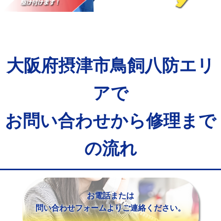
マス交換（土の掘削・埋め戻し作業）
11,000円~
マス交換（深さ50㎝未満）
55,000円
マス交換（深さ50㎝以上）
66,000円
大阪府摂津市鳥飼八防エリ
コンクリート斫り（厚さ10㎝まで）
27,500円
コンクリート斫り（厚さ10㎝超え）
38,500円
アで
モルタル補修（厚さ10㎝まで）
27,500円
お問い合わせから修理まで
モルタル補修（厚さ10㎝超え）
38,500円
の流れ
追加人工
16,500円
廃棄・処分
現場見積
※給水管工事は20mmまでの価格です。
お電話または
問い合わせフォームよりご連絡ください。