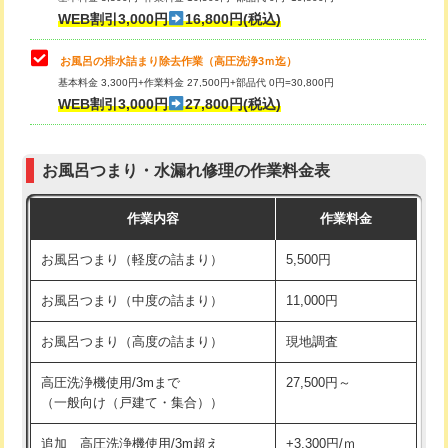
小便器トイレ脱着
現地見積
WEB割引3,000円
16,800円(税込)
その他部品の脱着
8,800円～
お風呂の排水詰まり除去作業（高圧洗浄3ｍ迄）
基本料金 3,300円+作業料金 27,500円+部品代 0円=30,800円
交換・取付（タンク）
22,000円+材料費
WEB割引3,000円
27,800円(税込)
交換・取付（便器）
22,000円+材料費
お風呂つまり・水漏れ修理の作業料金表
交換・取付（普通便座）
11,000円+材料費
作業内容
作業料金
交換・取付（温水洗浄便座）
16,500円+材料費
お風呂つまり（軽度の詰まり）
5,500円
交換・取付(単水栓（壁付・デッキ
13,200円+材料費
式）)
お風呂つまり（中度の詰まり）
11,000円
交換・取付(混合水栓（壁付・デッキ
16,500円+材料費
お風呂つまり（高度の詰まり）
現地調査
式・ワンホール）)
高圧洗浄機使用/3mまで
27,500円～
交換・取付(排水栓・排水トラップ
22,000円+材料費
（一般向け（戸建て・集合））
（P/S/ポップアップ））
追加 高圧洗浄機使用/3m超え
+3,300円/ｍ
交換・取付（その他部品）
11,000円+材料費