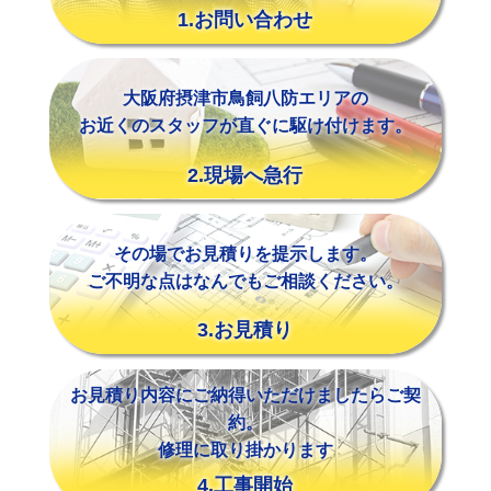
1.お問い合わせ
大阪府摂津市鳥飼八防エリアの
お近くのスタッフが直ぐに駆け付けます。
2.現場へ急行
その場でお見積りを提示します。
ご不明な点はなんでもご相談ください。
3.お見積り
お見積り内容にご納得いただけましたらご契
約。
修理に取り掛かります
4.工事開始