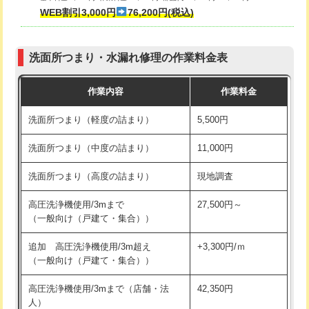
式・ワンホール）)
WEB割引3,000円
76,200円(税込)
マス交換（深さ50㎝以上）
66,000円
交換・取付(排水栓・排水トラップ
22,000円+材料費
コンクリート斫り（厚さ10㎝まで）
27,500円
（P/S/ポップアップ））
洗面所つまり・水漏れ修理の作業料金表
コンクリート斫り（厚さ10㎝超え）
38,500円
交換・取付（その他部品）
11,000円+材料費
作業内容
作業料金
モルタル補修（厚さ10㎝まで）
27,500円
持込商品取付（単水栓）
13,200円
洗面所つまり（軽度の詰まり）
5,500円
モルタル補修（厚さ10㎝超え）
38,500円
持込商品取付（混合水栓）
16,500円
洗面所つまり（中度の詰まり）
11,000円
洗面台設置
38,500円
持込商品取付（浄水器・分岐水栓）
16,500円
洗面所つまり（高度の詰まり）
現地調査
バスタブ設置
現場見積
給水管工事※（ホール加工)
16,500円
高圧洗浄機使用/3mまで
27,500円～
追加人工
16,500円
（一般向け（戸建て・集合））
給水管工事※（バンド止め)
3,300円
廃棄・処分
現場見積
追加 高圧洗浄機使用/3m超え
+3,300円/ｍ
給水管工事※（支持金具設置)
5,500円
（一般向け（戸建て・集合））
※給水管工事は20mmまでの価格です。
給水管工事※（保温材使用（バンド止
5,500円
高圧洗浄機使用/3mまで（店舗・法
42,350円
め込み）)
人）