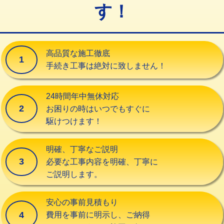
す！
交換・取付（タンク）
22,000円+材料費
交換・取付(単水栓（壁付・デッキ
13,200円+材料費
式）)
高品質な施工徹底
1
交換・取付(混合水栓（壁付・デッキ
16,500円+材料費
手続き工事は絶対に致しません！
式・ワンホール）)
交換・取付(排水栓・排水トラップ
22,000円+材料費
24時間年中無休対応
（P/S/ポップアップ））
2
お困りの時はいつでもすぐに
駆けつけます！
交換・取付（その他部品）
11,000円+材料費
持込商品取付（単水栓）
13,200円
明確、丁寧なご説明
3
必要な工事内容を明確、丁寧に
持込商品取付（混合水栓）
16,500円
ご説明します。
持込商品取付（浄水器・分岐水栓）
16,500円
安心の事前見積もり
給水管工事※（ホール加工)
16,500円
4
費用を事前に明示し、ご納得