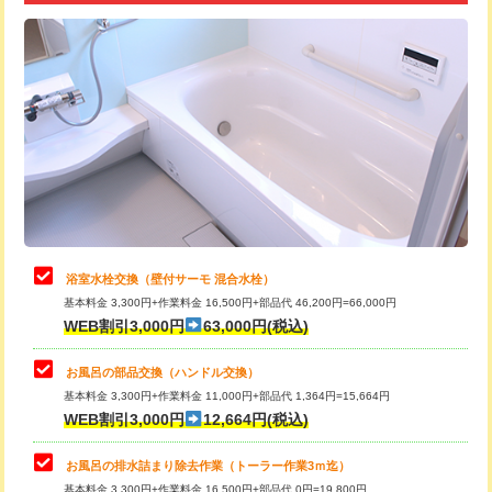
追加トーラー機使用/3m超え
+3,300円
カメラ調査
33,000円
桝清掃
8,800円
止水・漏水調査・防水処理・清掃・修
11,000円
理・調整・分解・加工など（軽作業）
止水・漏水調査・防水処理・清掃・修
22,000円
理・調整・分解・加工など（中作業）
浴室水栓交換（壁付サーモ 混合水栓）
基本料金 3,300円+作業料金 16,500円+部品代 46,200円=66,000円
止水・漏水調査・防水処理・清掃・修
33,000円
WEB割引3,000円
63,000円(税込)
理・調整・分解・加工など（重作業）
お風呂の部品交換（ハンドル交換）
トイレタンク脱着
16,500円
基本料金 3,300円+作業料金 11,000円+部品代 1,364円=15,664円
WEB割引3,000円
12,664円(税込)
トイレ便器脱着
16,500円
タンクレストイレ脱着
33,000円
お風呂の排水詰まり除去作業（トーラー作業3ｍ迄）
基本料金 3,300円+作業料金 16,500円+部品代 0円=19,800円