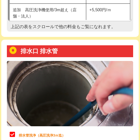
給水管工事※（土の掘削・埋め戻し作
11,000円
追加 高圧洗浄機使用/3m超え（店
+5,500円/ｍ
業)
舗・法人）
給水管工事※（塩ビ管（VP・HI）使
33,000円
上記の表をスクロールで他の料金もご覧になれます。
高度高圧洗浄換
現地調査
用/3ｍまで)
トーラー作業
16,500円
給水管工事※（塩ビ管（VP・HI）使
+8,800円
用（追加）/3ｍ超え)
排水口 排水管
トーラー機使用/3mまで
33,000円
給水管工事※（ライニング鋼管・銅
44,000円
追加トーラー機使用/3m超え
+3,300円
管・ポリ管・HT管使用/3ｍまで)
カメラ調査
33,000円
給水管工事※（ライニング鋼管・銅
+8,800円
管・ポリ管・HT管使用/3ｍ超え)
桝清掃
8,800円
排水管工事（土の掘削・埋め戻し作
11,000円~
止水・漏水調査・防水処理・清掃・修
11,000円
業）
理・調整・分解・加工など（軽作業）
排水管工事（排水管工事/3ｍまで）
55,000円
止水・漏水調査・防水処理・清掃・修
22,000円
理・調整・分解・加工など（中作業）
排水管工事（追加 排水管工事/3ｍ超
+11,000円
排水管洗浄（高圧洗浄3ｍ迄）
え）