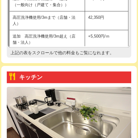
（一般向け（戸建て・集合））
持込商品取付（単水栓）
13,200円
高圧洗浄機使用/3mまで（店舗・法
42,350円
人）
持込商品取付（混合水栓）
16,500円
追加 高圧洗浄機使用/3m超え（店
+5,500円/ｍ
持込商品取付（浄水器・分岐水栓）
16,500円
舗・法人）
持込商品取付（温水洗浄便座）
22,000円
上記の表をスクロールで他の料金もご覧になれます。
高度高圧洗浄換
現地調査
持込商品取付（普通便座⇔温水洗浄便
22,000円
トーラー作業
16,500円
座）
キッチン
トーラー機使用/3mまで
33,000円
給水管工事※（ホール加工)
16,500円
追加トーラー機使用/3m超え
+3,300円
給水管工事※（バンド止め)
3,300円
カメラ調査
33,000円
給水管工事※（支持金具設置)
5,500円
桝清掃
8,800円
給水管工事※（保温材使用（バンド止
5,500円
め込み）)
止水・漏水調査・防水処理・清掃・修
11,000円
理・調整・分解・加工など（軽作業）