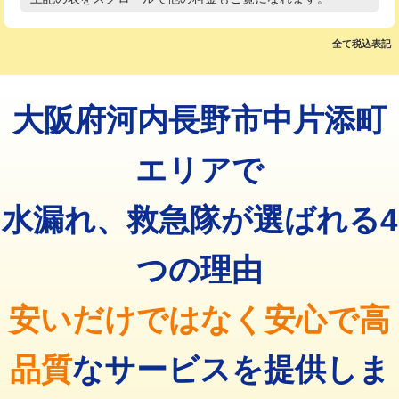
高度高圧洗浄換
現地調査
マス交換（土の掘削・埋め戻し作業）
11,000円~
トーラー作業
16,500円
全て税込表記
マス交換（深さ50㎝未満）
55,000円
トーラー機使用/3mまで
33,000円
マス交換（深さ50㎝以上）
66,000円
大阪府河内長野市中片添町
追加トーラー機使用/3m超え
+3,300円
コンクリート斫り（厚さ10㎝まで）
27,500円
カメラ調査
33,000円
エリアで
コンクリート斫り（厚さ10㎝超え）
38,500円
桝清掃
8,800円
水漏れ、救急隊が選ばれる4
モルタル補修（厚さ10㎝まで）
27,500円
止水・漏水調査・防水処理・清掃・修
11,000円
理・調整・分解・加工など（軽作業）
モルタル補修（厚さ10㎝超え）
38,500円
つの理由
止水・漏水調査・防水処理・清掃・修
22,000円
追加人工
16,500円
理・調整・分解・加工など（中作業）
安いだけではなく安心で高
廃棄・処分
現場見積
止水・漏水調査・防水処理・清掃・修
33,000円
理・調整・分解・加工など（重作業）
品質
なサービスを提供しま
その他部品の脱着
8,800円～