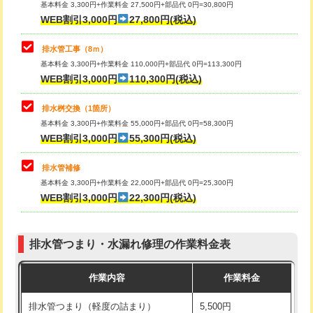
基本料金 3,300円+作業料金 27,500円+部品代 0円=30,800円
止水・漏水調査・防水処理・清掃・修
33,000円
WEB割引3,000円
27,800円(税込)
理・調整・分解・加工など（重作業）
マス交換（土の掘削・埋め戻し作業）
11,000円~
排水管工事（8ｍ）
その他部品の脱着
8,800円～
マス交換（深さ50㎝未満）
55,000円
基本料金 3,300円+作業料金 110,000円+部品代 0円=113,300円
WEB割引3,000円
110,300円(税込)
交換・取付（タンク）
22,000円+材料費
マス交換（深さ50㎝以上）
66,000円
交換・取付(単水栓（壁付・デッキ
13,200円+材料費
コンクリート斫り（厚さ10㎝まで）
27,500円
排水桝交換（1箇所）
式）)
基本料金 3,300円+作業料金 55,000円+部品代 0円=58,300円
コンクリート斫り（厚さ10㎝超え）
38,500円
WEB割引3,000円
55,300円(税込)
交換・取付(混合水栓（壁付・デッキ
16,500円+材料費
式・ワンホール）)
モルタル補修（厚さ10㎝まで）
27,500円
排水管補修
基本料金 3,300円+作業料金 22,000円+部品代 0円=25,300円
交換・取付(排水栓・排水トラップ
22,000円+材料費
モルタル補修（厚さ10㎝超え）
38,500円
WEB割引3,000円
22,300円(税込)
（P/S/ポップアップ））
台所シンク・作業台設置
現場見積
交換・取付（その他部品）
11,000円+材料費
排水管つまり・水漏れ修理の作業料金表
追加人工
16,500円
持込商品取付（単水栓）
13,200円
作業内容
作業料金
廃棄・処分
現場見積
持込商品取付（混合水栓）
16,500円
排水管つまり（軽度の詰まり）
5,500円