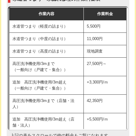
モルタル補修（厚さ10㎝まで）
27,500円
交換・取付(混合水栓（壁付・デッキ
16,500円+材料費
作業内容
作業料金
式・ワンホール）)
モルタル補修（厚さ10㎝超え）
38,500円
水道管つまり（軽度の詰まり）
5,500円
交換・取付(排水栓・排水トラップ
22,000円+材料費
洗面台設置
38,500円
（P/S/ポップアップ））
水道管つまり（中度の詰まり）
11,000円
化粧台設置
22,000円
交換・取付（その他部品）
11,000円+材料費
水道管つまり（高度の詰まり）
現地調査
追加人工
16,500円
持込商品取付（単水栓）
13,200円
高圧洗浄機使用/3mまで
27,500円～
廃棄・処分
現場見積
（一般向け（戸建て・集合））
持込商品取付（混合水栓）
16,500円
※給水管工事は20mmまでの価格です。
追加 高圧洗浄機使用/3m超え
+3,300円/ｍ
持込商品取付（浄水器・分岐水栓）
16,500円
（一般向け（戸建て・集合））
排水管工事（土の掘削・埋め戻し作
11,000円~
高圧洗浄機使用/3mまで（店舗・法
42,350円
業）
人）
排水管工事（排水管工事/3ｍまで）
55,000円
追加 高圧洗浄機使用/3m超え（店
+5,500円/ｍ
舗・法人）
排水管工事（追加 排水管工事/3ｍ超
+11,000円
え）
上記の表をスクロールで他の料金もご覧になれます。