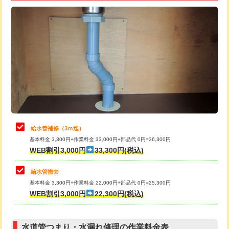
追加トーラー機使用/3m超え
+3,300円
給水管工事※（ライニング鋼管・銅
+8,800円
管・ポリ管・HT管使用/3ｍ超え)
カメラ調査
33,000円
排水管工事（土の掘削・埋め戻し作
11,000円~
桝清掃
8,800円
業）
止水・漏水調査・防水処理・清掃・修
11,000円
排水管工事（排水管工事/3ｍまで）
55,000円
理・調整・分解・加工など（軽作業）
排水管工事（追加 排水管工事/3ｍ超
+11,000円
止水・漏水調査・防水処理・清掃・修
22,000円
え）
理・調整・分解・加工など（中作業）
給水管補修（3ｍ迄）
マス交換（土の掘削・埋め戻し作業）
11,000円~
基本料金 3,300円+作業料金 33,000円+部品代 0円=36,300円
止水・漏水調査・防水処理・清掃・修
33,000円
WEB割引3,000円
33,300円(税込)
理・調整・分解・加工など（重作業）
マス交換（深さ50㎝未満）
55,000円
給水管撤去
その他部品の脱着
8,800円～
マス交換（深さ50㎝以上）
66,000円
基本料金 3,300円+作業料金 22,000円+部品代 0円=25,300円
WEB割引3,000円
22,300円(税込)
交換・取付（タンク）
22,000円+材料費
コンクリート斫り（厚さ10㎝まで）
27,500円
交換・取付(単水栓（壁付・デッキ
13,200円+材料費
コンクリート斫り（厚さ10㎝超え）
38,500円
式）)
水道管つまり・水漏れ修理の作業料金表