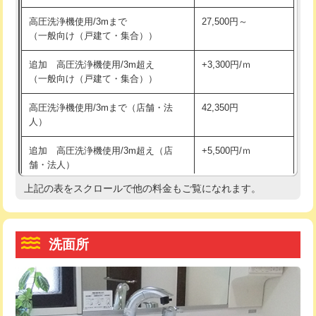
交換・取付（その他部品）
11,000円+材料費
マス交換（土の掘削・埋め戻し作業）
11,000円~
高圧洗浄機使用/3mまで
27,500円～
（一般向け（戸建て・集合））
持込商品取付（単水栓）
13,200円
マス交換（深さ50㎝未満）
55,000円
追加 高圧洗浄機使用/3m超え
+3,300円/ｍ
持込商品取付（混合水栓）
16,500円
マス交換（深さ50㎝以上）
66,000円
（一般向け（戸建て・集合））
持込商品取付（浄水器・分岐水栓）
16,500円
コンクリート斫り（厚さ10㎝まで）
27,500円
高圧洗浄機使用/3mまで（店舗・法
42,350円
人）
給水管工事※（ホール加工)
16,500円
コンクリート斫り（厚さ10㎝超え）
38,500円
追加 高圧洗浄機使用/3m超え（店
+5,500円/ｍ
給水管工事※（バンド止め)
3,300円
モルタル補修（厚さ10㎝まで）
27,500円
舗・法人）
給水管工事※（支持金具設置)
5,500円
モルタル補修（厚さ10㎝超え）
38,500円
上記の表をスクロールで他の料金もご覧になれます。
高度高圧洗浄換
現地調査
給水管工事※（保温材使用（バンド止
5,500円
洗面台設置
38,500円
トーラー作業
16,500円
め込み）)
洗面所
追加人工
16,500円
トーラー機使用/3mまで
33,000円
給水管工事※（土の掘削・埋め戻し作
11,000円
業)
廃棄・処分
現場見積
追加トーラー機使用/3m超え
+3,300円
給水管工事※（塩ビ管（VP・HI）使
33,000円
※給水管工事は20mmまでの価格です。
カメラ調査
33,000円
用/3ｍまで)