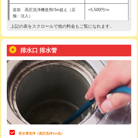
給水管工事※（土の掘削・埋め戻し作
11,000円
追加 高圧洗浄機使用/3m超え（店
+5,500円/ｍ
業)
舗・法人）
給水管工事※（塩ビ管（VP・HI）使
33,000円
上記の表をスクロールで他の料金もご覧になれます。
高度高圧洗浄換
現地調査
用/3ｍまで)
トーラー作業
16,500円
給水管工事※（塩ビ管（VP・HI）使
+8,800円
用（追加）/3ｍ超え)
排水口 排水管
トーラー機使用/3mまで
33,000円
給水管工事※（ライニング鋼管・銅
44,000円
追加トーラー機使用/3m超え
+3,300円
管・ポリ管・HT管使用/3ｍまで)
カメラ調査
33,000円
給水管工事※（ライニング鋼管・銅
+8,800円
管・ポリ管・HT管使用/3ｍ超え)
桝清掃
8,800円
排水管工事（土の掘削・埋め戻し作
11,000円~
止水・漏水調査・防水処理・清掃・修
11,000円
業）
理・調整・分解・加工など（軽作業）
排水管工事（排水管工事/3ｍまで）
55,000円
止水・漏水調査・防水処理・清掃・修
22,000円
理・調整・分解・加工など（中作業）
排水管工事（追加 排水管工事/3ｍ超
+11,000円
排水管洗浄（高圧洗浄3ｍ迄）
え）