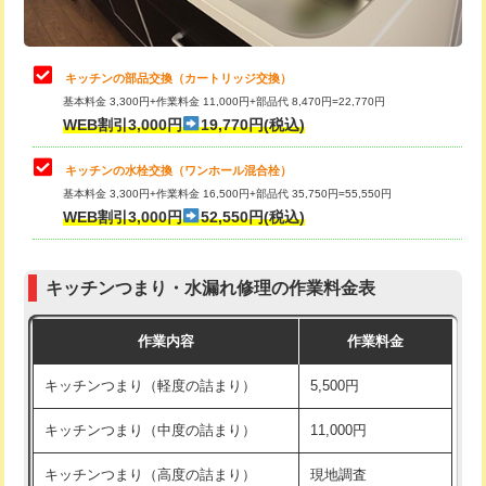
給水管工事※（土の掘削・埋め戻し作
11,000円
業)
止水・漏水調査・防水処理・清掃・修
22,000円
理・調整・分解・加工など（中作業）
給水管工事※（塩ビ管（VP・HI）使
33,000円
キッチンの部品交換（カートリッジ交換）
用/3ｍまで)
基本料金 3,300円+作業料金 11,000円+部品代 8,470円=22,770円
止水・漏水調査・防水処理・清掃・修
33,000円
WEB割引3,000円
19,770円(税込)
理・調整・分解・加工など（重作業）
給水管工事※（塩ビ管（VP・HI）使
+8,800円
用（追加）/3ｍ超え)
キッチンの水栓交換（ワンホール混合栓）
お風呂タンク脱着
16,500円
基本料金 3,300円+作業料金 16,500円+部品代 35,750円=55,550円
給水管工事※（ライニング鋼管・銅
44,000円
WEB割引3,000円
52,550円(税込)
その他部品の脱着
8,800円～
管・ポリ管・HT管使用/3ｍまで)
交換・取付（タンク）
22,000円+材料費
給水管工事※（ライニング鋼管・銅
+8,800円
管・ポリ管・HT管使用/3ｍ超え)
キッチンつまり・水漏れ修理の作業料金表
交換・取付(単水栓（壁付・デッキ
13,200円+材料費
式）)
排水管工事（土の掘削・埋め戻し作
11,000円~
作業内容
作業料金
業）
交換・取付(混合水栓（壁付・デッキ
16,500円+材料費
キッチンつまり（軽度の詰まり）
5,500円
式・ワンホール）)
排水管工事（排水管工事/3ｍまで）
55,000円
キッチンつまり（中度の詰まり）
11,000円
交換・取付(排水栓・排水トラップ
22,000円+材料費
排水管工事（追加 排水管工事/3ｍ超
+11,000円
（P/S/ポップアップ））
え）
キッチンつまり（高度の詰まり）
現地調査