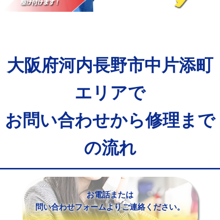
マス交換（土の掘削・埋め戻し作業）
11,000円~
マス交換（深さ50㎝未満）
55,000円
マス交換（深さ50㎝以上）
66,000円
大阪府河内長野市中片添町
コンクリート斫り（厚さ10㎝まで）
27,500円
コンクリート斫り（厚さ10㎝超え）
38,500円
エリアで
モルタル補修（厚さ10㎝まで）
27,500円
お問い合わせから修理まで
モルタル補修（厚さ10㎝超え）
38,500円
の流れ
追加人工
16,500円
廃棄・処分
現場見積
※給水管工事は20mmまでの価格です。
お電話または
問い合わせフォームよりご連絡ください。