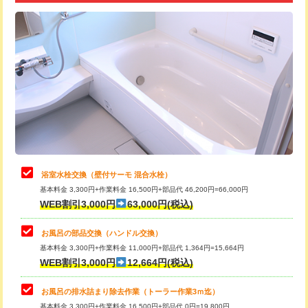
追加トーラー機使用/3m超え
+3,300円
カメラ調査
33,000円
桝清掃
8,800円
止水・漏水調査・防水処理・清掃・修
11,000円
理・調整・分解・加工など（軽作業）
止水・漏水調査・防水処理・清掃・修
22,000円
理・調整・分解・加工など（中作業）
浴室水栓交換（壁付サーモ 混合水栓）
基本料金 3,300円+作業料金 16,500円+部品代 46,200円=66,000円
止水・漏水調査・防水処理・清掃・修
33,000円
WEB割引3,000円
63,000円(税込)
理・調整・分解・加工など（重作業）
お風呂の部品交換（ハンドル交換）
トイレタンク脱着
16,500円
基本料金 3,300円+作業料金 11,000円+部品代 1,364円=15,664円
WEB割引3,000円
12,664円(税込)
トイレ便器脱着
16,500円
タンクレストイレ脱着
33,000円
お風呂の排水詰まり除去作業（トーラー作業3ｍ迄）
基本料金 3,300円+作業料金 16,500円+部品代 0円=19,800円