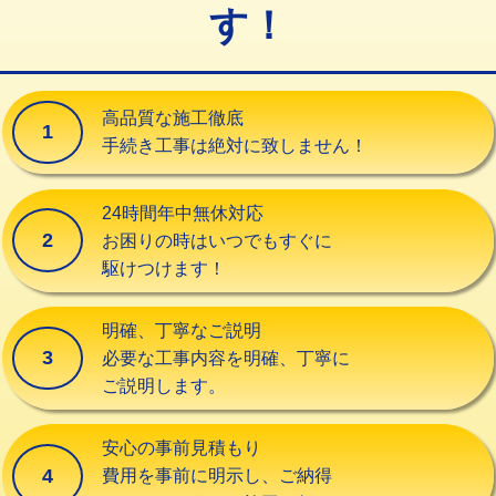
す！
交換・取付（タンク）
22,000円+材料費
交換・取付(単水栓（壁付・デッキ
13,200円+材料費
式）)
高品質な施工徹底
1
交換・取付(混合水栓（壁付・デッキ
16,500円+材料費
手続き工事は絶対に致しません！
式・ワンホール）)
交換・取付(排水栓・排水トラップ
22,000円+材料費
24時間年中無休対応
（P/S/ポップアップ））
2
お困りの時はいつでもすぐに
駆けつけます！
交換・取付（その他部品）
11,000円+材料費
持込商品取付（単水栓）
13,200円
明確、丁寧なご説明
3
必要な工事内容を明確、丁寧に
持込商品取付（混合水栓）
16,500円
ご説明します。
持込商品取付（浄水器・分岐水栓）
16,500円
安心の事前見積もり
給水管工事※（ホール加工)
16,500円
4
費用を事前に明示し、ご納得