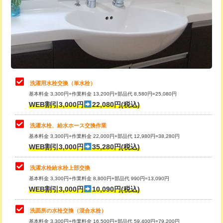
桝清掃
8,800円
給水管工事※（塩ビ管（VP・HI）使
+8,800円
用（追加）/3ｍ超え)
止水・漏水調査・防水処理・清掃・修
11,000円
理・調整・分解・加工など（軽作業）
給水管工事※（ライニング鋼管・銅
44,000円
管・ポリ管・HT管使用/3ｍまで)
止水・漏水調査・防水処理・清掃・修
22,000円
理・調整・分解・加工など（中作業）
給水管工事※（ライニング鋼管・銅
+8,800円
洗濯用水栓交換（単水栓）
管・ポリ管・HT管使用/3ｍ超え)
基本料金 3,300円+作業料金 13,200円+部品代 8,580円=25,080円
止水・漏水調査・防水処理・清掃・修
33,000円
WEB割引3,000円
22,080円(税込)
理・調整・分解・加工など（重作業）
排水管工事（土の掘削・埋め戻し作
11,000円~
業）
洗濯水栓、給水ホース交換作業
キッチンタンク脱着
16,500円
基本料金 3,300円+作業料金 22,000円+部品代 12,980円=38,280円
排水管工事（排水管工事/3ｍまで）
55,000円
WEB割引3,000円
35,280円(税込)
その他部品の脱着
8,800円～
排水管工事（追加 排水管工事/3ｍ超
+11,000円
交換・取付（タンク）
22,000円+材料費
洗濯水栓給水栓上部交換
え）
基本料金 3,300円+作業料金 8,800円+部品代 990円=13,090円
交換・取付(単水栓（壁付・デッキ
13,200円+材料費
WEB割引3,000円
10,090円(税込)
マス交換（土の掘削・埋め戻し作業）
11,000円~
式）)
洗面所の水栓交換（混合水栓）
マス交換（深さ50㎝未満）
55,000円
交換・取付(混合水栓（壁付・デッキ
16,500円+材料費
基本料金 3,300円+作業料金 16,500円+部品代 59,400円=79,200円