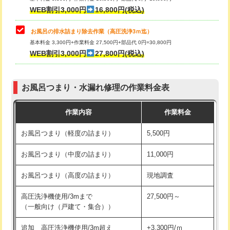
小便器トイレ脱着
現地見積
WEB割引3,000円
16,800円(税込)
その他部品の脱着
8,800円～
お風呂の排水詰まり除去作業（高圧洗浄3ｍ迄）
基本料金 3,300円+作業料金 27,500円+部品代 0円=30,800円
交換・取付（タンク）
22,000円+材料費
WEB割引3,000円
27,800円(税込)
交換・取付（便器）
22,000円+材料費
お風呂つまり・水漏れ修理の作業料金表
交換・取付（普通便座）
11,000円+材料費
作業内容
作業料金
交換・取付（温水洗浄便座）
16,500円+材料費
お風呂つまり（軽度の詰まり）
5,500円
交換・取付(単水栓（壁付・デッキ
13,200円+材料費
式）)
お風呂つまり（中度の詰まり）
11,000円
交換・取付(混合水栓（壁付・デッキ
16,500円+材料費
お風呂つまり（高度の詰まり）
現地調査
式・ワンホール）)
高圧洗浄機使用/3mまで
27,500円～
交換・取付(排水栓・排水トラップ
22,000円+材料費
（一般向け（戸建て・集合））
（P/S/ポップアップ））
追加 高圧洗浄機使用/3m超え
+3,300円/ｍ
交換・取付（その他部品）
11,000円+材料費