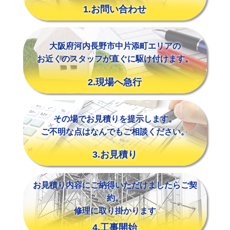
1.お問い合わせ
大阪府河内長野市中片添町エリアの
お近くのスタッフが直ぐに駆け付けます。
2.現場へ急行
その場でお見積りを提示します。
ご不明な点はなんでもご相談ください。
3.お見積り
お見積り内容にご納得いただけましたらご契
約。
修理に取り掛かります
4.工事開始