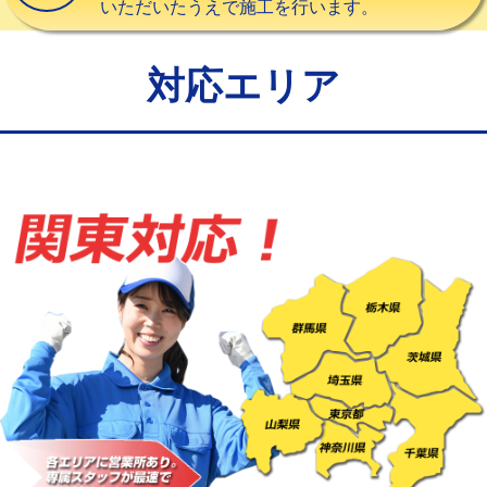
いただいたうえで施工を行います。
給水管工事※（バンド止め)
3,300円
給水管工事※（支持金具設置)
5,500円
対応エリア
給水管工事※（保温材使用（バンド止
5,500円
め込み）)
給水管工事※（土の掘削・埋め戻し作
11,000円
業)
給水管工事※（塩ビ管（VP・HI）使
33,000円
用/3ｍまで)
給水管工事※（塩ビ管（VP・HI）使
+8,800円
用（追加）/3ｍ超え)
給水管工事※（ライニング鋼管・銅
44,000円
管・ポリ管・HT管使用/3ｍまで)
給水管工事※（ライニング鋼管・銅
+8,800円
管・ポリ管・HT管使用/3ｍ超え)