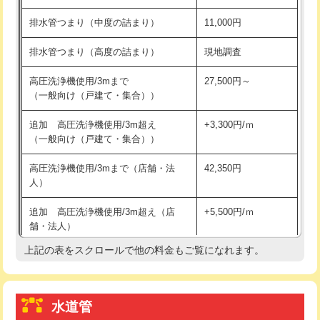
※給水管工事は20mmまでの価格です。
持込商品取付（浄水器・分岐水栓）
16,500円
排水管つまり（中度の詰まり）
11,000円
給水管工事※（ホール加工)
16,500円
排水管つまり（高度の詰まり）
現地調査
給水管工事※（バンド止め)
3,300円
高圧洗浄機使用/3mまで
27,500円～
（一般向け（戸建て・集合））
給水管工事※（支持金具設置)
5,500円
追加 高圧洗浄機使用/3m超え
+3,300円/ｍ
給水管工事※（保温材使用（バンド止
5,500円
（一般向け（戸建て・集合））
め込み）)
高圧洗浄機使用/3mまで（店舗・法
42,350円
給水管工事※（土の掘削・埋め戻し作
11,000円
人）
業)
追加 高圧洗浄機使用/3m超え（店
+5,500円/ｍ
給水管工事※（塩ビ管（VP・HI）使
33,000円
舗・法人）
用/3ｍまで)
上記の表をスクロールで他の料金もご覧になれます。
高度高圧洗浄換
現地調査
給水管工事※（塩ビ管（VP・HI）使
+8,800円
用（追加）/3ｍ超え)
トーラー作業
16,500円
給水管工事※（ライニング鋼管・銅
44,000円
水道管
トーラー機使用/3mまで
33,000円
管・ポリ管・HT管使用/3ｍまで)