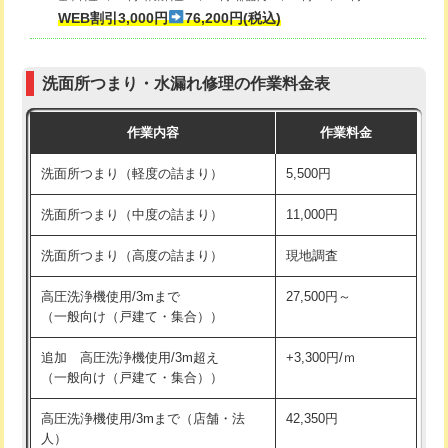
式・ワンホール）)
WEB割引3,000円
76,200円(税込)
マス交換（深さ50㎝以上）
66,000円
交換・取付(排水栓・排水トラップ
22,000円+材料費
コンクリート斫り（厚さ10㎝まで）
27,500円
（P/S/ポップアップ））
洗面所つまり・水漏れ修理の作業料金表
コンクリート斫り（厚さ10㎝超え）
38,500円
交換・取付（その他部品）
11,000円+材料費
作業内容
作業料金
モルタル補修（厚さ10㎝まで）
27,500円
持込商品取付（単水栓）
13,200円
洗面所つまり（軽度の詰まり）
5,500円
モルタル補修（厚さ10㎝超え）
38,500円
持込商品取付（混合水栓）
16,500円
洗面所つまり（中度の詰まり）
11,000円
洗面台設置
38,500円
持込商品取付（浄水器・分岐水栓）
16,500円
洗面所つまり（高度の詰まり）
現地調査
バスタブ設置
現場見積
給水管工事※（ホール加工)
16,500円
高圧洗浄機使用/3mまで
27,500円～
追加人工
16,500円
（一般向け（戸建て・集合））
給水管工事※（バンド止め)
3,300円
廃棄・処分
現場見積
追加 高圧洗浄機使用/3m超え
+3,300円/ｍ
給水管工事※（支持金具設置)
5,500円
（一般向け（戸建て・集合））
※給水管工事は20mmまでの価格です。
給水管工事※（保温材使用（バンド止
5,500円
高圧洗浄機使用/3mまで（店舗・法
42,350円
め込み）)
人）