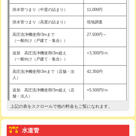
※給水管工事は20mmまでの価格です。
持込商品取付（浄水器・分岐水栓）
16,500円
排水管つまり（中度の詰まり）
11,000円
給水管工事※（ホール加工)
16,500円
排水管つまり（高度の詰まり）
現地調査
給水管工事※（バンド止め)
3,300円
高圧洗浄機使用/3mまで
27,500円～
（一般向け（戸建て・集合））
給水管工事※（支持金具設置)
5,500円
追加 高圧洗浄機使用/3m超え
+3,300円/ｍ
給水管工事※（保温材使用（バンド止
5,500円
（一般向け（戸建て・集合））
め込み）)
高圧洗浄機使用/3mまで（店舗・法
42,350円
給水管工事※（土の掘削・埋め戻し作
11,000円
人）
業)
追加 高圧洗浄機使用/3m超え（店
+5,500円/ｍ
給水管工事※（塩ビ管（VP・HI）使
33,000円
舗・法人）
用/3ｍまで)
上記の表をスクロールで他の料金もご覧になれます。
高度高圧洗浄換
現地調査
給水管工事※（塩ビ管（VP・HI）使
+8,800円
用（追加）/3ｍ超え)
トーラー作業
16,500円
給水管工事※（ライニング鋼管・銅
44,000円
水道管
トーラー機使用/3mまで
33,000円
管・ポリ管・HT管使用/3ｍまで)