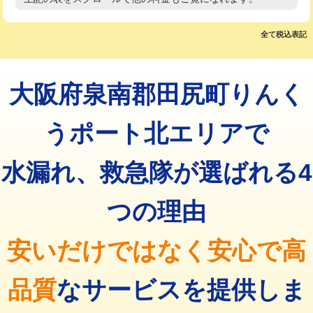
高度高圧洗浄換
現地調査
マス交換（土の掘削・埋め戻し作業）
11,000円~
トーラー作業
16,500円
全て税込表記
マス交換（深さ50㎝未満）
55,000円
トーラー機使用/3mまで
33,000円
マス交換（深さ50㎝以上）
66,000円
大阪府泉南郡田尻町りんく
追加トーラー機使用/3m超え
+3,300円
コンクリート斫り（厚さ10㎝まで）
27,500円
カメラ調査
33,000円
うポート北エリアで
コンクリート斫り（厚さ10㎝超え）
38,500円
桝清掃
8,800円
水漏れ、救急隊が選ばれる4
モルタル補修（厚さ10㎝まで）
27,500円
止水・漏水調査・防水処理・清掃・修
11,000円
理・調整・分解・加工など（軽作業）
モルタル補修（厚さ10㎝超え）
38,500円
つの理由
止水・漏水調査・防水処理・清掃・修
22,000円
追加人工
16,500円
理・調整・分解・加工など（中作業）
安いだけではなく安心で高
廃棄・処分
現場見積
止水・漏水調査・防水処理・清掃・修
33,000円
理・調整・分解・加工など（重作業）
品質
なサービスを提供しま
その他部品の脱着
8,800円～