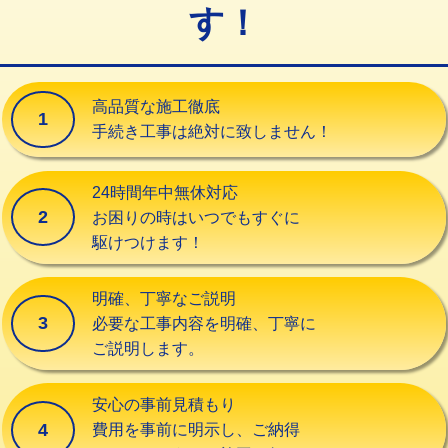
す！
交換・取付（タンク）
22,000円+材料費
交換・取付(単水栓（壁付・デッキ
13,200円+材料費
式）)
高品質な施工徹底
1
交換・取付(混合水栓（壁付・デッキ
16,500円+材料費
手続き工事は絶対に致しません！
式・ワンホール）)
交換・取付(排水栓・排水トラップ
22,000円+材料費
24時間年中無休対応
（P/S/ポップアップ））
2
お困りの時はいつでもすぐに
駆けつけます！
交換・取付（その他部品）
11,000円+材料費
持込商品取付（単水栓）
13,200円
明確、丁寧なご説明
3
必要な工事内容を明確、丁寧に
持込商品取付（混合水栓）
16,500円
ご説明します。
持込商品取付（浄水器・分岐水栓）
16,500円
安心の事前見積もり
給水管工事※（ホール加工)
16,500円
4
費用を事前に明示し、ご納得