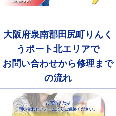
マス交換（土の掘削・埋め戻し作業）
11,000円~
マス交換（深さ50㎝未満）
55,000円
マス交換（深さ50㎝以上）
66,000円
大阪府泉南郡田尻町りんく
コンクリート斫り（厚さ10㎝まで）
27,500円
コンクリート斫り（厚さ10㎝超え）
38,500円
うポート北エリアで
モルタル補修（厚さ10㎝まで）
27,500円
お問い合わせから修理まで
モルタル補修（厚さ10㎝超え）
38,500円
の流れ
追加人工
16,500円
廃棄・処分
現場見積
※給水管工事は20mmまでの価格です。
お電話または
問い合わせフォームよりご連絡ください。