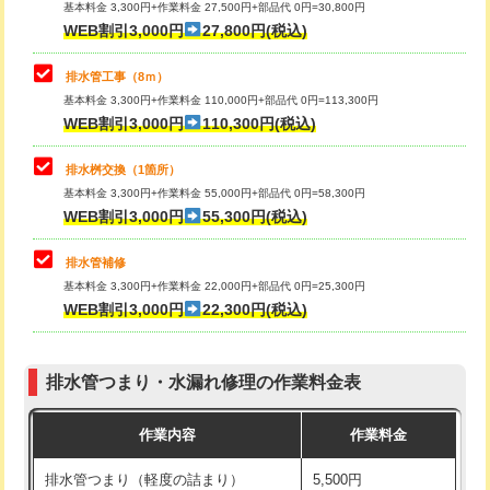
基本料金 3,300円+作業料金 27,500円+部品代 0円=30,800円
止水・漏水調査・防水処理・清掃・修
33,000円
WEB割引3,000円
27,800円(税込)
理・調整・分解・加工など（重作業）
マス交換（土の掘削・埋め戻し作業）
11,000円~
排水管工事（8ｍ）
その他部品の脱着
8,800円～
マス交換（深さ50㎝未満）
55,000円
基本料金 3,300円+作業料金 110,000円+部品代 0円=113,300円
WEB割引3,000円
110,300円(税込)
交換・取付（タンク）
22,000円+材料費
マス交換（深さ50㎝以上）
66,000円
交換・取付(単水栓（壁付・デッキ
13,200円+材料費
コンクリート斫り（厚さ10㎝まで）
27,500円
排水桝交換（1箇所）
式）)
基本料金 3,300円+作業料金 55,000円+部品代 0円=58,300円
コンクリート斫り（厚さ10㎝超え）
38,500円
WEB割引3,000円
55,300円(税込)
交換・取付(混合水栓（壁付・デッキ
16,500円+材料費
式・ワンホール）)
モルタル補修（厚さ10㎝まで）
27,500円
排水管補修
基本料金 3,300円+作業料金 22,000円+部品代 0円=25,300円
交換・取付(排水栓・排水トラップ
22,000円+材料費
モルタル補修（厚さ10㎝超え）
38,500円
WEB割引3,000円
22,300円(税込)
（P/S/ポップアップ））
台所シンク・作業台設置
現場見積
交換・取付（その他部品）
11,000円+材料費
排水管つまり・水漏れ修理の作業料金表
追加人工
16,500円
持込商品取付（単水栓）
13,200円
作業内容
作業料金
廃棄・処分
現場見積
持込商品取付（混合水栓）
16,500円
排水管つまり（軽度の詰まり）
5,500円