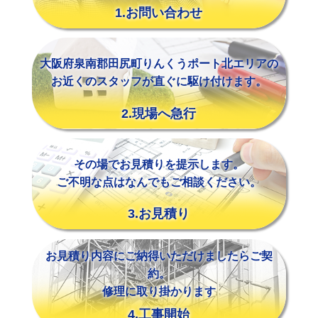
1.お問い合わせ
大阪府泉南郡田尻町りんくうポート北エリアの
お近くのスタッフが直ぐに駆け付けます。
2.現場へ急行
その場でお見積りを提示します。
ご不明な点はなんでもご相談ください。
3.お見積り
お見積り内容にご納得いただけましたらご契
約。
修理に取り掛かります
4.工事開始