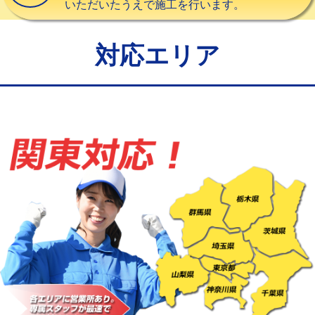
いただいたうえで施工を行います。
給水管工事※（バンド止め)
3,300円
給水管工事※（支持金具設置)
5,500円
対応エリア
給水管工事※（保温材使用（バンド止
5,500円
め込み）)
給水管工事※（土の掘削・埋め戻し作
11,000円
業)
給水管工事※（塩ビ管（VP・HI）使
33,000円
用/3ｍまで)
給水管工事※（塩ビ管（VP・HI）使
+8,800円
用（追加）/3ｍ超え)
給水管工事※（ライニング鋼管・銅
44,000円
管・ポリ管・HT管使用/3ｍまで)
給水管工事※（ライニング鋼管・銅
+8,800円
管・ポリ管・HT管使用/3ｍ超え)