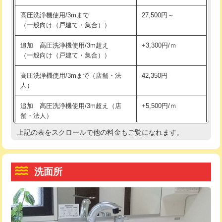
交換・取付（その他部品）
11,000円+材料費
マス交換（土の掘削・埋め戻し作業）
11,000円~
高圧洗浄機使用/3mまで
27,500円～
（一般向け（戸建て・集合））
持込商品取付（単水栓）
13,200円
マス交換（深さ50㎝未満）
55,000円
追加 高圧洗浄機使用/3m超え
+3,300円/ｍ
持込商品取付（混合水栓）
16,500円
マス交換（深さ50㎝以上）
66,000円
（一般向け（戸建て・集合））
持込商品取付（浄水器・分岐水栓）
16,500円
コンクリート斫り（厚さ10㎝まで）
27,500円
高圧洗浄機使用/3mまで（店舗・法
42,350円
人）
給水管工事※（ホール加工)
16,500円
コンクリート斫り（厚さ10㎝超え）
38,500円
追加 高圧洗浄機使用/3m超え（店
+5,500円/ｍ
給水管工事※（バンド止め)
3,300円
モルタル補修（厚さ10㎝まで）
27,500円
舗・法人）
給水管工事※（支持金具設置)
5,500円
モルタル補修（厚さ10㎝超え）
38,500円
上記の表をスクロールで他の料金もご覧になれます。
高度高圧洗浄換
現地調査
給水管工事※（保温材使用（バンド止
5,500円
洗面台設置
38,500円
トーラー作業
16,500円
め込み）)
洗面所
追加人工
16,500円
トーラー機使用/3mまで
33,000円
給水管工事※（土の掘削・埋め戻し作
11,000円
業)
廃棄・処分
現場見積
追加トーラー機使用/3m超え
+3,300円
給水管工事※（塩ビ管（VP・HI）使
33,000円
※給水管工事は20mmまでの価格です。
カメラ調査
33,000円
用/3ｍまで)