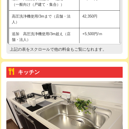
（一般向け（戸建て・集合））
持込商品取付（単水栓）
13,200円
高圧洗浄機使用/3mまで（店舗・法
42,350円
人）
持込商品取付（混合水栓）
16,500円
追加 高圧洗浄機使用/3m超え（店
+5,500円/ｍ
持込商品取付（浄水器・分岐水栓）
16,500円
舗・法人）
持込商品取付（温水洗浄便座）
22,000円
上記の表をスクロールで他の料金もご覧になれます。
高度高圧洗浄換
現地調査
持込商品取付（普通便座⇔温水洗浄便
22,000円
トーラー作業
16,500円
座）
キッチン
トーラー機使用/3mまで
33,000円
給水管工事※（ホール加工)
16,500円
追加トーラー機使用/3m超え
+3,300円
給水管工事※（バンド止め)
3,300円
カメラ調査
33,000円
給水管工事※（支持金具設置)
5,500円
桝清掃
8,800円
給水管工事※（保温材使用（バンド止
5,500円
め込み）)
止水・漏水調査・防水処理・清掃・修
11,000円
理・調整・分解・加工など（軽作業）