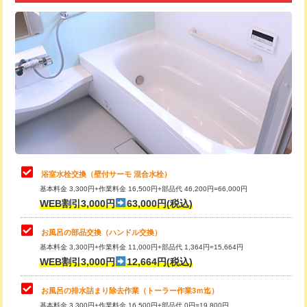
追加トーラー機使用/3m超え
+3,300円
カメラ調査
33,000円
桝清掃
8,800円
止水・漏水調査・防水処理・清掃・修
11,000円
理・調整・分解・加工など（軽作業）
止水・漏水調査・防水処理・清掃・修
22,000円
理・調整・分解・加工など（中作業）
浴室水栓交換（壁付サーモ 混合水栓）
基本料金 3,300円+作業料金 16,500円+部品代 46,200円=66,000円
止水・漏水調査・防水処理・清掃・修
33,000円
WEB割引3,000円
63,000円(税込)
理・調整・分解・加工など（重作業）
お風呂の部品交換（ハンドル交換）
トイレタンク脱着
16,500円
基本料金 3,300円+作業料金 11,000円+部品代 1,364円=15,664円
WEB割引3,000円
12,664円(税込)
トイレ便器脱着
16,500円
タンクレストイレ脱着
33,000円
お風呂の排水詰まり除去作業（トーラー作業3ｍ迄）
基本料金 3,300円+作業料金 16,500円+部品代 0円=19,800円