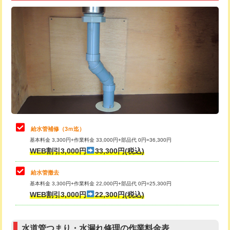
追加トーラー機使用/3m超え
+3,300円
給水管工事※（ライニング鋼管・銅
+8,800円
管・ポリ管・HT管使用/3ｍ超え)
カメラ調査
33,000円
排水管工事（土の掘削・埋め戻し作
11,000円~
桝清掃
8,800円
業）
止水・漏水調査・防水処理・清掃・修
11,000円
排水管工事（排水管工事/3ｍまで）
55,000円
理・調整・分解・加工など（軽作業）
排水管工事（追加 排水管工事/3ｍ超
+11,000円
止水・漏水調査・防水処理・清掃・修
22,000円
え）
理・調整・分解・加工など（中作業）
給水管補修（3ｍ迄）
マス交換（土の掘削・埋め戻し作業）
11,000円~
基本料金 3,300円+作業料金 33,000円+部品代 0円=36,300円
止水・漏水調査・防水処理・清掃・修
33,000円
WEB割引3,000円
33,300円(税込)
理・調整・分解・加工など（重作業）
マス交換（深さ50㎝未満）
55,000円
給水管撤去
その他部品の脱着
8,800円～
マス交換（深さ50㎝以上）
66,000円
基本料金 3,300円+作業料金 22,000円+部品代 0円=25,300円
WEB割引3,000円
22,300円(税込)
交換・取付（タンク）
22,000円+材料費
コンクリート斫り（厚さ10㎝まで）
27,500円
交換・取付(単水栓（壁付・デッキ
13,200円+材料費
コンクリート斫り（厚さ10㎝超え）
38,500円
式）)
水道管つまり・水漏れ修理の作業料金表