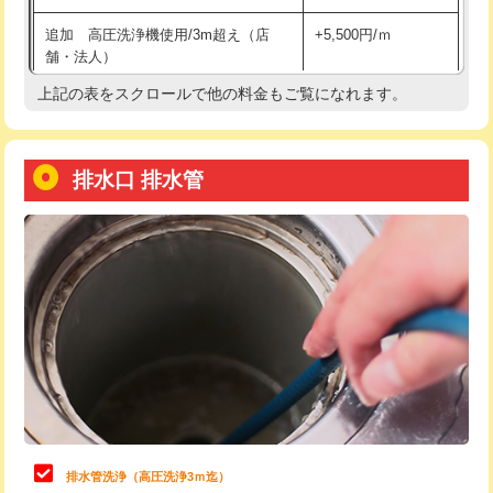
給水管工事※（土の掘削・埋め戻し作
11,000円
追加 高圧洗浄機使用/3m超え（店
+5,500円/ｍ
業)
舗・法人）
給水管工事※（塩ビ管（VP・HI）使
33,000円
上記の表をスクロールで他の料金もご覧になれます。
高度高圧洗浄換
現地調査
用/3ｍまで)
トーラー作業
16,500円
給水管工事※（塩ビ管（VP・HI）使
+8,800円
用（追加）/3ｍ超え)
排水口 排水管
トーラー機使用/3mまで
33,000円
給水管工事※（ライニング鋼管・銅
44,000円
追加トーラー機使用/3m超え
+3,300円
管・ポリ管・HT管使用/3ｍまで)
カメラ調査
33,000円
給水管工事※（ライニング鋼管・銅
+8,800円
管・ポリ管・HT管使用/3ｍ超え)
桝清掃
8,800円
排水管工事（土の掘削・埋め戻し作
11,000円~
止水・漏水調査・防水処理・清掃・修
11,000円
業）
理・調整・分解・加工など（軽作業）
排水管工事（排水管工事/3ｍまで）
55,000円
止水・漏水調査・防水処理・清掃・修
22,000円
理・調整・分解・加工など（中作業）
排水管工事（追加 排水管工事/3ｍ超
+11,000円
排水管洗浄（高圧洗浄3ｍ迄）
え）