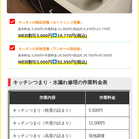
給水管工事※（土の掘削・埋め戻し作
11,000円
業)
止水・漏水調査・防水処理・清掃・修
22,000円
理・調整・分解・加工など（中作業）
給水管工事※（塩ビ管（VP・HI）使
33,000円
キッチンの部品交換（カートリッジ交換）
用/3ｍまで)
基本料金 3,300円+作業料金 11,000円+部品代 8,470円=22,770円
止水・漏水調査・防水処理・清掃・修
33,000円
WEB割引3,000円
19,770円(税込)
理・調整・分解・加工など（重作業）
給水管工事※（塩ビ管（VP・HI）使
+8,800円
用（追加）/3ｍ超え)
キッチンの水栓交換（ワンホール混合栓）
お風呂タンク脱着
16,500円
基本料金 3,300円+作業料金 16,500円+部品代 35,750円=55,550円
給水管工事※（ライニング鋼管・銅
44,000円
WEB割引3,000円
52,550円(税込)
その他部品の脱着
8,800円～
管・ポリ管・HT管使用/3ｍまで)
交換・取付（タンク）
22,000円+材料費
給水管工事※（ライニング鋼管・銅
+8,800円
管・ポリ管・HT管使用/3ｍ超え)
キッチンつまり・水漏れ修理の作業料金表
交換・取付(単水栓（壁付・デッキ
13,200円+材料費
式）)
排水管工事（土の掘削・埋め戻し作
11,000円~
作業内容
作業料金
業）
交換・取付(混合水栓（壁付・デッキ
16,500円+材料費
キッチンつまり（軽度の詰まり）
5,500円
式・ワンホール）)
排水管工事（排水管工事/3ｍまで）
55,000円
キッチンつまり（中度の詰まり）
11,000円
交換・取付(排水栓・排水トラップ
22,000円+材料費
排水管工事（追加 排水管工事/3ｍ超
+11,000円
（P/S/ポップアップ））
え）
キッチンつまり（高度の詰まり）
現地調査