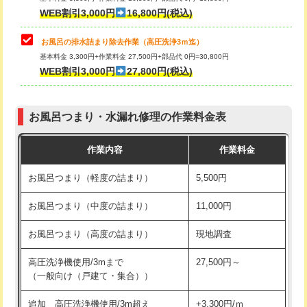
小便器トイレ脱着
現地見積
WEB割引3,000円
16,800円(税込)
その他部品の脱着
8,800円～
お風呂の排水詰まり除去作業（高圧洗浄3ｍ迄）
基本料金 3,300円+作業料金 27,500円+部品代 0円=30,800円
交換・取付（タンク）
22,000円+材料費
WEB割引3,000円
27,800円(税込)
交換・取付（便器）
22,000円+材料費
お風呂つまり・水漏れ修理の作業料金表
交換・取付（普通便座）
11,000円+材料費
作業内容
作業料金
交換・取付（温水洗浄便座）
16,500円+材料費
お風呂つまり（軽度の詰まり）
5,500円
交換・取付(単水栓（壁付・デッキ
13,200円+材料費
式）)
お風呂つまり（中度の詰まり）
11,000円
交換・取付(混合水栓（壁付・デッキ
16,500円+材料費
お風呂つまり（高度の詰まり）
現地調査
式・ワンホール）)
高圧洗浄機使用/3mまで
27,500円～
交換・取付(排水栓・排水トラップ
22,000円+材料費
（一般向け（戸建て・集合））
（P/S/ポップアップ））
追加 高圧洗浄機使用/3m超え
+3,300円/ｍ
交換・取付（その他部品）
11,000円+材料費