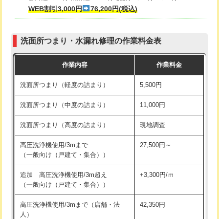
式・ワンホール）)
WEB割引3,000円
76,200円(税込)
マス交換（深さ50㎝以上）
66,000円
交換・取付(排水栓・排水トラップ
22,000円+材料費
コンクリート斫り（厚さ10㎝まで）
27,500円
（P/S/ポップアップ））
洗面所つまり・水漏れ修理の作業料金表
コンクリート斫り（厚さ10㎝超え）
38,500円
交換・取付（その他部品）
11,000円+材料費
作業内容
作業料金
モルタル補修（厚さ10㎝まで）
27,500円
持込商品取付（単水栓）
13,200円
洗面所つまり（軽度の詰まり）
5,500円
モルタル補修（厚さ10㎝超え）
38,500円
持込商品取付（混合水栓）
16,500円
洗面所つまり（中度の詰まり）
11,000円
洗面台設置
38,500円
持込商品取付（浄水器・分岐水栓）
16,500円
洗面所つまり（高度の詰まり）
現地調査
バスタブ設置
現場見積
給水管工事※（ホール加工)
16,500円
高圧洗浄機使用/3mまで
27,500円～
追加人工
16,500円
（一般向け（戸建て・集合））
給水管工事※（バンド止め)
3,300円
廃棄・処分
現場見積
追加 高圧洗浄機使用/3m超え
+3,300円/ｍ
給水管工事※（支持金具設置)
5,500円
（一般向け（戸建て・集合））
※給水管工事は20mmまでの価格です。
給水管工事※（保温材使用（バンド止
5,500円
高圧洗浄機使用/3mまで（店舗・法
42,350円
め込み）)
人）