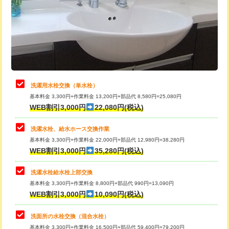
桝清掃
8,800円
給水管工事※（塩ビ管（VP・HI）使
+8,800円
用（追加）/3ｍ超え)
止水・漏水調査・防水処理・清掃・修
11,000円
理・調整・分解・加工など（軽作業）
給水管工事※（ライニング鋼管・銅
44,000円
管・ポリ管・HT管使用/3ｍまで)
止水・漏水調査・防水処理・清掃・修
22,000円
理・調整・分解・加工など（中作業）
給水管工事※（ライニング鋼管・銅
+8,800円
洗濯用水栓交換（単水栓）
管・ポリ管・HT管使用/3ｍ超え)
基本料金 3,300円+作業料金 13,200円+部品代 8,580円=25,080円
止水・漏水調査・防水処理・清掃・修
33,000円
WEB割引3,000円
22,080円(税込)
理・調整・分解・加工など（重作業）
排水管工事（土の掘削・埋め戻し作
11,000円~
業）
洗濯水栓、給水ホース交換作業
キッチンタンク脱着
16,500円
基本料金 3,300円+作業料金 22,000円+部品代 12,980円=38,280円
排水管工事（排水管工事/3ｍまで）
55,000円
WEB割引3,000円
35,280円(税込)
その他部品の脱着
8,800円～
排水管工事（追加 排水管工事/3ｍ超
+11,000円
交換・取付（タンク）
22,000円+材料費
洗濯水栓給水栓上部交換
え）
基本料金 3,300円+作業料金 8,800円+部品代 990円=13,090円
交換・取付(単水栓（壁付・デッキ
13,200円+材料費
WEB割引3,000円
10,090円(税込)
マス交換（土の掘削・埋め戻し作業）
11,000円~
式）)
洗面所の水栓交換（混合水栓）
マス交換（深さ50㎝未満）
55,000円
交換・取付(混合水栓（壁付・デッキ
16,500円+材料費
基本料金 3,300円+作業料金 16,500円+部品代 59,400円=79,200円