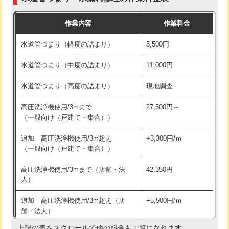
モルタル補修（厚さ10㎝まで）
27,500円
交換・取付(混合水栓（壁付・デッキ
16,500円+材料費
作業内容
作業料金
式・ワンホール）)
モルタル補修（厚さ10㎝超え）
38,500円
水道管つまり（軽度の詰まり）
5,500円
交換・取付(排水栓・排水トラップ
22,000円+材料費
洗面台設置
38,500円
（P/S/ポップアップ））
水道管つまり（中度の詰まり）
11,000円
化粧台設置
22,000円
交換・取付（その他部品）
11,000円+材料費
水道管つまり（高度の詰まり）
現地調査
追加人工
16,500円
持込商品取付（単水栓）
13,200円
高圧洗浄機使用/3mまで
27,500円～
廃棄・処分
現場見積
（一般向け（戸建て・集合））
持込商品取付（混合水栓）
16,500円
※給水管工事は20mmまでの価格です。
追加 高圧洗浄機使用/3m超え
+3,300円/ｍ
持込商品取付（浄水器・分岐水栓）
16,500円
（一般向け（戸建て・集合））
排水管工事（土の掘削・埋め戻し作
11,000円~
高圧洗浄機使用/3mまで（店舗・法
42,350円
業）
人）
排水管工事（排水管工事/3ｍまで）
55,000円
追加 高圧洗浄機使用/3m超え（店
+5,500円/ｍ
舗・法人）
排水管工事（追加 排水管工事/3ｍ超
+11,000円
え）
上記の表をスクロールで他の料金もご覧になれます。