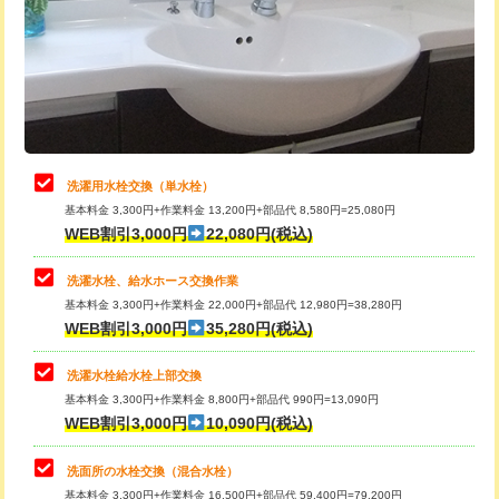
桝清掃
8,800円
給水管工事※（塩ビ管（VP・HI）使
+8,800円
用（追加）/3ｍ超え)
止水・漏水調査・防水処理・清掃・修
11,000円
理・調整・分解・加工など（軽作業）
給水管工事※（ライニング鋼管・銅
44,000円
管・ポリ管・HT管使用/3ｍまで)
止水・漏水調査・防水処理・清掃・修
22,000円
理・調整・分解・加工など（中作業）
給水管工事※（ライニング鋼管・銅
+8,800円
洗濯用水栓交換（単水栓）
管・ポリ管・HT管使用/3ｍ超え)
基本料金 3,300円+作業料金 13,200円+部品代 8,580円=25,080円
止水・漏水調査・防水処理・清掃・修
33,000円
WEB割引3,000円
22,080円(税込)
理・調整・分解・加工など（重作業）
排水管工事（土の掘削・埋め戻し作
11,000円~
業）
洗濯水栓、給水ホース交換作業
キッチンタンク脱着
16,500円
基本料金 3,300円+作業料金 22,000円+部品代 12,980円=38,280円
排水管工事（排水管工事/3ｍまで）
55,000円
WEB割引3,000円
35,280円(税込)
その他部品の脱着
8,800円～
排水管工事（追加 排水管工事/3ｍ超
+11,000円
交換・取付（タンク）
22,000円+材料費
洗濯水栓給水栓上部交換
え）
基本料金 3,300円+作業料金 8,800円+部品代 990円=13,090円
交換・取付(単水栓（壁付・デッキ
13,200円+材料費
WEB割引3,000円
10,090円(税込)
マス交換（土の掘削・埋め戻し作業）
11,000円~
式）)
洗面所の水栓交換（混合水栓）
マス交換（深さ50㎝未満）
55,000円
交換・取付(混合水栓（壁付・デッキ
16,500円+材料費
基本料金 3,300円+作業料金 16,500円+部品代 59,400円=79,200円