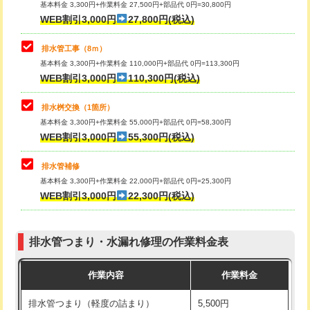
基本料金 3,300円+作業料金 27,500円+部品代 0円=30,800円
止水・漏水調査・防水処理・清掃・修
33,000円
WEB割引3,000円
27,800円(税込)
理・調整・分解・加工など（重作業）
マス交換（土の掘削・埋め戻し作業）
11,000円~
排水管工事（8ｍ）
その他部品の脱着
8,800円～
マス交換（深さ50㎝未満）
55,000円
基本料金 3,300円+作業料金 110,000円+部品代 0円=113,300円
WEB割引3,000円
110,300円(税込)
交換・取付（タンク）
22,000円+材料費
マス交換（深さ50㎝以上）
66,000円
交換・取付(単水栓（壁付・デッキ
13,200円+材料費
コンクリート斫り（厚さ10㎝まで）
27,500円
排水桝交換（1箇所）
式）)
基本料金 3,300円+作業料金 55,000円+部品代 0円=58,300円
コンクリート斫り（厚さ10㎝超え）
38,500円
WEB割引3,000円
55,300円(税込)
交換・取付(混合水栓（壁付・デッキ
16,500円+材料費
式・ワンホール）)
モルタル補修（厚さ10㎝まで）
27,500円
排水管補修
基本料金 3,300円+作業料金 22,000円+部品代 0円=25,300円
交換・取付(排水栓・排水トラップ
22,000円+材料費
モルタル補修（厚さ10㎝超え）
38,500円
WEB割引3,000円
22,300円(税込)
（P/S/ポップアップ））
台所シンク・作業台設置
現場見積
交換・取付（その他部品）
11,000円+材料費
排水管つまり・水漏れ修理の作業料金表
追加人工
16,500円
持込商品取付（単水栓）
13,200円
作業内容
作業料金
廃棄・処分
現場見積
持込商品取付（混合水栓）
16,500円
排水管つまり（軽度の詰まり）
5,500円