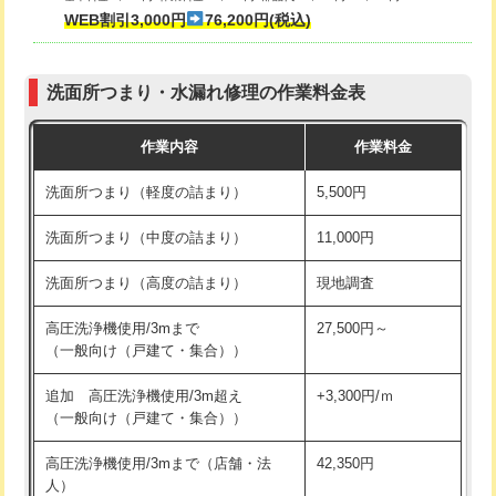
式・ワンホール）)
WEB割引3,000円
76,200円(税込)
マス交換（深さ50㎝以上）
66,000円
交換・取付(排水栓・排水トラップ
22,000円+材料費
コンクリート斫り（厚さ10㎝まで）
27,500円
（P/S/ポップアップ））
洗面所つまり・水漏れ修理の作業料金表
コンクリート斫り（厚さ10㎝超え）
38,500円
交換・取付（その他部品）
11,000円+材料費
作業内容
作業料金
モルタル補修（厚さ10㎝まで）
27,500円
持込商品取付（単水栓）
13,200円
洗面所つまり（軽度の詰まり）
5,500円
モルタル補修（厚さ10㎝超え）
38,500円
持込商品取付（混合水栓）
16,500円
洗面所つまり（中度の詰まり）
11,000円
洗面台設置
38,500円
持込商品取付（浄水器・分岐水栓）
16,500円
洗面所つまり（高度の詰まり）
現地調査
バスタブ設置
現場見積
給水管工事※（ホール加工)
16,500円
高圧洗浄機使用/3mまで
27,500円～
追加人工
16,500円
（一般向け（戸建て・集合））
給水管工事※（バンド止め)
3,300円
廃棄・処分
現場見積
追加 高圧洗浄機使用/3m超え
+3,300円/ｍ
給水管工事※（支持金具設置)
5,500円
（一般向け（戸建て・集合））
※給水管工事は20mmまでの価格です。
給水管工事※（保温材使用（バンド止
5,500円
高圧洗浄機使用/3mまで（店舗・法
42,350円
め込み）)
人）