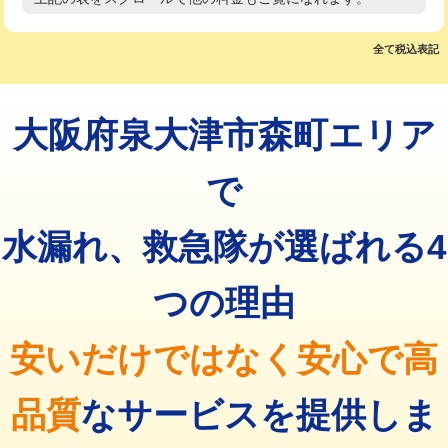
高度高圧洗浄換
現地調査
マス交換（土の掘削・埋め戻し作業）
11,000円~
トーラー作業
16,500円
全て税込表記
マス交換（深さ50㎝未満）
55,000円
トーラー機使用/3mまで
33,000円
マス交換（深さ50㎝以上）
66,000円
大阪府泉大津市森町エリア
追加トーラー機使用/3m超え
+3,300円
コンクリート斫り（厚さ10㎝まで）
27,500円
カメラ調査
33,000円
で
コンクリート斫り（厚さ10㎝超え）
38,500円
桝清掃
8,800円
水漏れ、救急隊が選ばれる4
モルタル補修（厚さ10㎝まで）
27,500円
止水・漏水調査・防水処理・清掃・修
11,000円
理・調整・分解・加工など（軽作業）
モルタル補修（厚さ10㎝超え）
38,500円
つの理由
止水・漏水調査・防水処理・清掃・修
22,000円
追加人工
16,500円
理・調整・分解・加工など（中作業）
安いだけではなく安心で高
廃棄・処分
現場見積
止水・漏水調査・防水処理・清掃・修
33,000円
理・調整・分解・加工など（重作業）
品質
なサービスを提供しま
その他部品の脱着
8,800円～