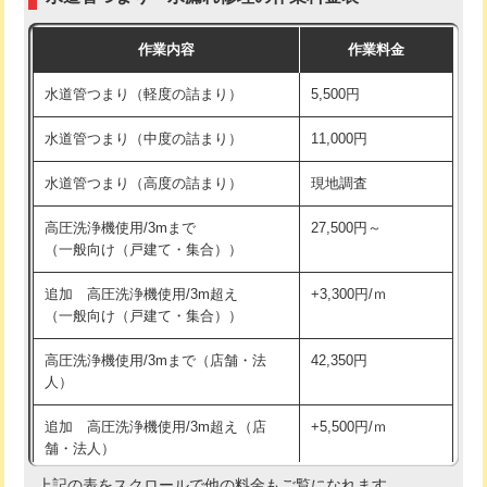
モルタル補修（厚さ10㎝まで）
27,500円
交換・取付(混合水栓（壁付・デッキ
16,500円+材料費
作業内容
作業料金
式・ワンホール）)
モルタル補修（厚さ10㎝超え）
38,500円
水道管つまり（軽度の詰まり）
5,500円
交換・取付(排水栓・排水トラップ
22,000円+材料費
洗面台設置
38,500円
（P/S/ポップアップ））
水道管つまり（中度の詰まり）
11,000円
化粧台設置
22,000円
交換・取付（その他部品）
11,000円+材料費
水道管つまり（高度の詰まり）
現地調査
追加人工
16,500円
持込商品取付（単水栓）
13,200円
高圧洗浄機使用/3mまで
27,500円～
廃棄・処分
現場見積
（一般向け（戸建て・集合））
持込商品取付（混合水栓）
16,500円
※給水管工事は20mmまでの価格です。
追加 高圧洗浄機使用/3m超え
+3,300円/ｍ
持込商品取付（浄水器・分岐水栓）
16,500円
（一般向け（戸建て・集合））
排水管工事（土の掘削・埋め戻し作
11,000円~
高圧洗浄機使用/3mまで（店舗・法
42,350円
業）
人）
排水管工事（排水管工事/3ｍまで）
55,000円
追加 高圧洗浄機使用/3m超え（店
+5,500円/ｍ
舗・法人）
排水管工事（追加 排水管工事/3ｍ超
+11,000円
え）
上記の表をスクロールで他の料金もご覧になれます。