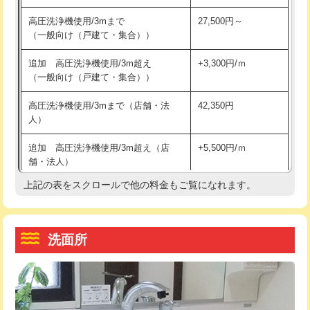
交換・取付（その他部品）
11,000円+材料費
マス交換（土の掘削・埋め戻し作業）
11,000円~
高圧洗浄機使用/3mまで
27,500円～
（一般向け（戸建て・集合））
持込商品取付（単水栓）
13,200円
マス交換（深さ50㎝未満）
55,000円
追加 高圧洗浄機使用/3m超え
+3,300円/ｍ
持込商品取付（混合水栓）
16,500円
マス交換（深さ50㎝以上）
66,000円
（一般向け（戸建て・集合））
持込商品取付（浄水器・分岐水栓）
16,500円
コンクリート斫り（厚さ10㎝まで）
27,500円
高圧洗浄機使用/3mまで（店舗・法
42,350円
人）
給水管工事※（ホール加工)
16,500円
コンクリート斫り（厚さ10㎝超え）
38,500円
追加 高圧洗浄機使用/3m超え（店
+5,500円/ｍ
給水管工事※（バンド止め)
3,300円
モルタル補修（厚さ10㎝まで）
27,500円
舗・法人）
給水管工事※（支持金具設置)
5,500円
モルタル補修（厚さ10㎝超え）
38,500円
上記の表をスクロールで他の料金もご覧になれます。
高度高圧洗浄換
現地調査
給水管工事※（保温材使用（バンド止
5,500円
洗面台設置
38,500円
トーラー作業
16,500円
め込み）)
洗面所
追加人工
16,500円
トーラー機使用/3mまで
33,000円
給水管工事※（土の掘削・埋め戻し作
11,000円
業)
廃棄・処分
現場見積
追加トーラー機使用/3m超え
+3,300円
給水管工事※（塩ビ管（VP・HI）使
33,000円
※給水管工事は20mmまでの価格です。
カメラ調査
33,000円
用/3ｍまで)