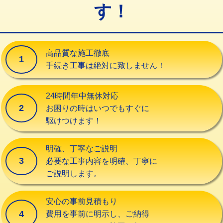
す！
交換・取付（タンク）
22,000円+材料費
交換・取付(単水栓（壁付・デッキ
13,200円+材料費
式）)
高品質な施工徹底
1
交換・取付(混合水栓（壁付・デッキ
16,500円+材料費
手続き工事は絶対に致しません！
式・ワンホール）)
交換・取付(排水栓・排水トラップ
22,000円+材料費
24時間年中無休対応
（P/S/ポップアップ））
2
お困りの時はいつでもすぐに
駆けつけます！
交換・取付（その他部品）
11,000円+材料費
持込商品取付（単水栓）
13,200円
明確、丁寧なご説明
3
必要な工事内容を明確、丁寧に
持込商品取付（混合水栓）
16,500円
ご説明します。
持込商品取付（浄水器・分岐水栓）
16,500円
安心の事前見積もり
給水管工事※（ホール加工)
16,500円
4
費用を事前に明示し、ご納得