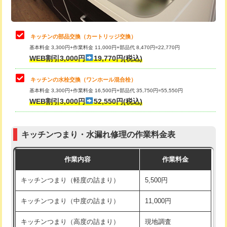
給水管工事※（土の掘削・埋め戻し作
11,000円
業)
止水・漏水調査・防水処理・清掃・修
22,000円
理・調整・分解・加工など（中作業）
給水管工事※（塩ビ管（VP・HI）使
33,000円
キッチンの部品交換（カートリッジ交換）
用/3ｍまで)
基本料金 3,300円+作業料金 11,000円+部品代 8,470円=22,770円
止水・漏水調査・防水処理・清掃・修
33,000円
WEB割引3,000円
19,770円(税込)
理・調整・分解・加工など（重作業）
給水管工事※（塩ビ管（VP・HI）使
+8,800円
用（追加）/3ｍ超え)
キッチンの水栓交換（ワンホール混合栓）
お風呂タンク脱着
16,500円
基本料金 3,300円+作業料金 16,500円+部品代 35,750円=55,550円
給水管工事※（ライニング鋼管・銅
44,000円
WEB割引3,000円
52,550円(税込)
その他部品の脱着
8,800円～
管・ポリ管・HT管使用/3ｍまで)
交換・取付（タンク）
22,000円+材料費
給水管工事※（ライニング鋼管・銅
+8,800円
管・ポリ管・HT管使用/3ｍ超え)
キッチンつまり・水漏れ修理の作業料金表
交換・取付(単水栓（壁付・デッキ
13,200円+材料費
式）)
排水管工事（土の掘削・埋め戻し作
11,000円~
作業内容
作業料金
業）
交換・取付(混合水栓（壁付・デッキ
16,500円+材料費
キッチンつまり（軽度の詰まり）
5,500円
式・ワンホール）)
排水管工事（排水管工事/3ｍまで）
55,000円
キッチンつまり（中度の詰まり）
11,000円
交換・取付(排水栓・排水トラップ
22,000円+材料費
排水管工事（追加 排水管工事/3ｍ超
+11,000円
（P/S/ポップアップ））
え）
キッチンつまり（高度の詰まり）
現地調査