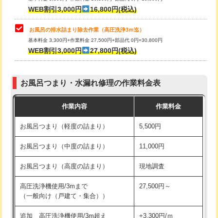
小便器トイレ脱着
現地見積
WEB割引3,000円
16,800円(税込)
その他部品の脱着
8,800円～
お風呂の排水詰まり除去作業（高圧洗浄3ｍ迄）
基本料金 3,300円+作業料金 27,500円+部品代 0円=30,800円
交換・取付（タンク）
22,000円+材料費
WEB割引3,000円
27,800円(税込)
交換・取付（便器）
22,000円+材料費
お風呂つまり・水漏れ修理の作業料金表
交換・取付（普通便座）
11,000円+材料費
作業内容
作業料金
交換・取付（温水洗浄便座）
16,500円+材料費
お風呂つまり（軽度の詰まり）
5,500円
交換・取付(単水栓（壁付・デッキ
13,200円+材料費
式）)
お風呂つまり（中度の詰まり）
11,000円
交換・取付(混合水栓（壁付・デッキ
16,500円+材料費
お風呂つまり（高度の詰まり）
現地調査
式・ワンホール）)
高圧洗浄機使用/3mまで
27,500円～
交換・取付(排水栓・排水トラップ
22,000円+材料費
（一般向け（戸建て・集合））
（P/S/ポップアップ））
追加 高圧洗浄機使用/3m超え
+3,300円/ｍ
交換・取付（その他部品）
11,000円+材料費