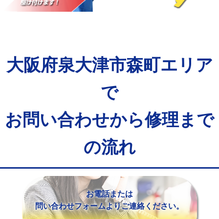
マス交換（土の掘削・埋め戻し作業）
11,000円~
マス交換（深さ50㎝未満）
55,000円
マス交換（深さ50㎝以上）
66,000円
大阪府泉大津市森町エリア
コンクリート斫り（厚さ10㎝まで）
27,500円
コンクリート斫り（厚さ10㎝超え）
38,500円
で
モルタル補修（厚さ10㎝まで）
27,500円
お問い合わせから修理まで
モルタル補修（厚さ10㎝超え）
38,500円
の流れ
追加人工
16,500円
廃棄・処分
現場見積
※給水管工事は20mmまでの価格です。
お電話または
問い合わせフォームよりご連絡ください。