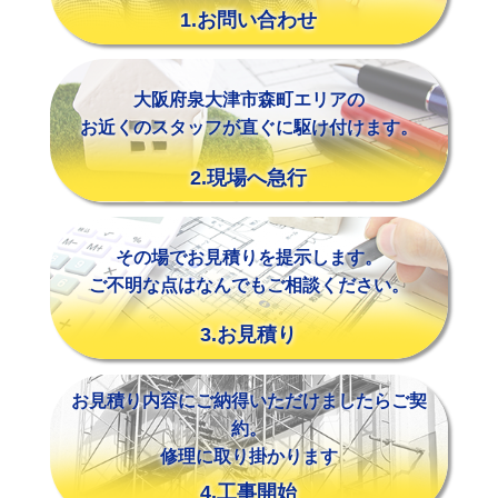
1.お問い合わせ
大阪府泉大津市森町エリアの
お近くのスタッフが直ぐに駆け付けます。
2.現場へ急行
その場でお見積りを提示します。
ご不明な点はなんでもご相談ください。
3.お見積り
お見積り内容にご納得いただけましたらご契
約。
修理に取り掛かります
4.工事開始