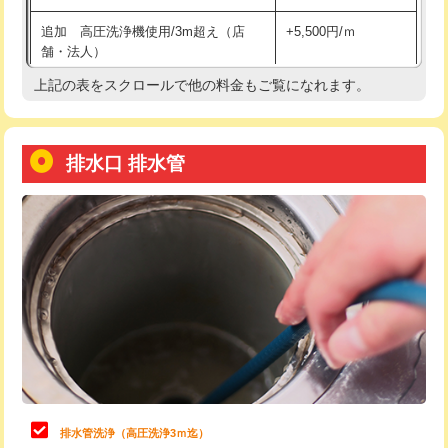
給水管工事※（土の掘削・埋め戻し作
11,000円
追加 高圧洗浄機使用/3m超え（店
+5,500円/ｍ
業)
舗・法人）
給水管工事※（塩ビ管（VP・HI）使
33,000円
上記の表をスクロールで他の料金もご覧になれます。
高度高圧洗浄換
現地調査
用/3ｍまで)
トーラー作業
16,500円
給水管工事※（塩ビ管（VP・HI）使
+8,800円
用（追加）/3ｍ超え)
排水口 排水管
トーラー機使用/3mまで
33,000円
給水管工事※（ライニング鋼管・銅
44,000円
追加トーラー機使用/3m超え
+3,300円
管・ポリ管・HT管使用/3ｍまで)
カメラ調査
33,000円
給水管工事※（ライニング鋼管・銅
+8,800円
管・ポリ管・HT管使用/3ｍ超え)
桝清掃
8,800円
排水管工事（土の掘削・埋め戻し作
11,000円~
止水・漏水調査・防水処理・清掃・修
11,000円
業）
理・調整・分解・加工など（軽作業）
排水管工事（排水管工事/3ｍまで）
55,000円
止水・漏水調査・防水処理・清掃・修
22,000円
理・調整・分解・加工など（中作業）
排水管工事（追加 排水管工事/3ｍ超
+11,000円
排水管洗浄（高圧洗浄3ｍ迄）
え）