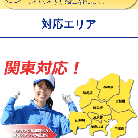
いただいたうえで施工を行います。
給水管工事※（バンド止め)
3,300円
給水管工事※（支持金具設置)
5,500円
対応エリア
給水管工事※（保温材使用（バンド止
5,500円
め込み）)
給水管工事※（土の掘削・埋め戻し作
11,000円
業)
給水管工事※（塩ビ管（VP・HI）使
33,000円
用/3ｍまで)
給水管工事※（塩ビ管（VP・HI）使
+8,800円
用（追加）/3ｍ超え)
給水管工事※（ライニング鋼管・銅
44,000円
管・ポリ管・HT管使用/3ｍまで)
給水管工事※（ライニング鋼管・銅
+8,800円
管・ポリ管・HT管使用/3ｍ超え)