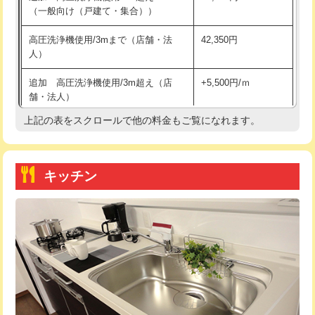
（一般向け（戸建て・集合））
持込商品取付（単水栓）
13,200円
高圧洗浄機使用/3mまで（店舗・法
42,350円
人）
持込商品取付（混合水栓）
16,500円
追加 高圧洗浄機使用/3m超え（店
+5,500円/ｍ
持込商品取付（浄水器・分岐水栓）
16,500円
舗・法人）
持込商品取付（温水洗浄便座）
22,000円
上記の表をスクロールで他の料金もご覧になれます。
高度高圧洗浄換
現地調査
持込商品取付（普通便座⇔温水洗浄便
22,000円
トーラー作業
16,500円
座）
キッチン
トーラー機使用/3mまで
33,000円
給水管工事※（ホール加工)
16,500円
追加トーラー機使用/3m超え
+3,300円
給水管工事※（バンド止め)
3,300円
カメラ調査
33,000円
給水管工事※（支持金具設置)
5,500円
桝清掃
8,800円
給水管工事※（保温材使用（バンド止
5,500円
め込み）)
止水・漏水調査・防水処理・清掃・修
11,000円
理・調整・分解・加工など（軽作業）