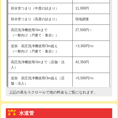
※給水管工事は20mmまでの価格です。
持込商品取付（浄水器・分岐水栓）
16,500円
排水管つまり（中度の詰まり）
11,000円
給水管工事※（ホール加工)
16,500円
排水管つまり（高度の詰まり）
現地調査
給水管工事※（バンド止め)
3,300円
高圧洗浄機使用/3mまで
27,500円～
（一般向け（戸建て・集合））
給水管工事※（支持金具設置)
5,500円
追加 高圧洗浄機使用/3m超え
+3,300円/ｍ
給水管工事※（保温材使用（バンド止
5,500円
（一般向け（戸建て・集合））
め込み）)
高圧洗浄機使用/3mまで（店舗・法
42,350円
給水管工事※（土の掘削・埋め戻し作
11,000円
人）
業)
追加 高圧洗浄機使用/3m超え（店
+5,500円/ｍ
給水管工事※（塩ビ管（VP・HI）使
33,000円
舗・法人）
用/3ｍまで)
上記の表をスクロールで他の料金もご覧になれます。
高度高圧洗浄換
現地調査
給水管工事※（塩ビ管（VP・HI）使
+8,800円
用（追加）/3ｍ超え)
トーラー作業
16,500円
給水管工事※（ライニング鋼管・銅
44,000円
水道管
トーラー機使用/3mまで
33,000円
管・ポリ管・HT管使用/3ｍまで)