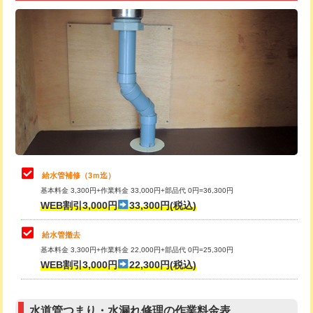
追加トーラー機使用/3m超え
+3,300円
給水管工事※（ライニング鋼管・銅
+8,800円
管・ポリ管・HT管使用/3ｍ超え)
カメラ調査
33,000円
排水管工事（土の掘削・埋め戻し作
11,000円~
桝清掃
8,800円
業）
止水・漏水調査・防水処理・清掃・修
11,000円
排水管工事（排水管工事/3ｍまで）
55,000円
理・調整・分解・加工など（軽作業）
排水管工事（追加 排水管工事/3ｍ超
+11,000円
止水・漏水調査・防水処理・清掃・修
22,000円
え）
理・調整・分解・加工など（中作業）
給水管補修（3ｍ迄）
マス交換（土の掘削・埋め戻し作業）
11,000円~
基本料金 3,300円+作業料金 33,000円+部品代 0円=36,300円
止水・漏水調査・防水処理・清掃・修
33,000円
WEB割引3,000円
33,300円(税込)
理・調整・分解・加工など（重作業）
マス交換（深さ50㎝未満）
55,000円
給水管撤去
その他部品の脱着
8,800円～
マス交換（深さ50㎝以上）
66,000円
基本料金 3,300円+作業料金 22,000円+部品代 0円=25,300円
WEB割引3,000円
22,300円(税込)
交換・取付（タンク）
22,000円+材料費
コンクリート斫り（厚さ10㎝まで）
27,500円
交換・取付(単水栓（壁付・デッキ
13,200円+材料費
コンクリート斫り（厚さ10㎝超え）
38,500円
式）)
水道管つまり・水漏れ修理の作業料金表