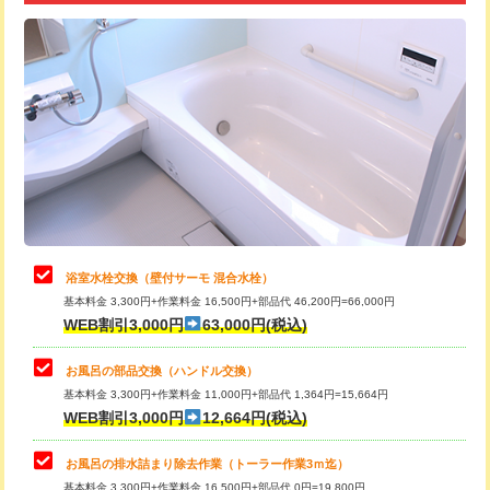
追加トーラー機使用/3m超え
+3,300円
カメラ調査
33,000円
桝清掃
8,800円
止水・漏水調査・防水処理・清掃・修
11,000円
理・調整・分解・加工など（軽作業）
止水・漏水調査・防水処理・清掃・修
22,000円
理・調整・分解・加工など（中作業）
浴室水栓交換（壁付サーモ 混合水栓）
基本料金 3,300円+作業料金 16,500円+部品代 46,200円=66,000円
止水・漏水調査・防水処理・清掃・修
33,000円
WEB割引3,000円
63,000円(税込)
理・調整・分解・加工など（重作業）
お風呂の部品交換（ハンドル交換）
トイレタンク脱着
16,500円
基本料金 3,300円+作業料金 11,000円+部品代 1,364円=15,664円
WEB割引3,000円
12,664円(税込)
トイレ便器脱着
16,500円
タンクレストイレ脱着
33,000円
お風呂の排水詰まり除去作業（トーラー作業3ｍ迄）
基本料金 3,300円+作業料金 16,500円+部品代 0円=19,800円