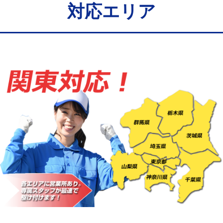
給水管工事※（バンド止め)
3,300円
対応エリア
給水管工事※（支持金具設置)
5,500円
給水管工事※（保温材使用（バンド止
5,500円
め込み）)
給水管工事※（土の掘削・埋め戻し作
11,000円
業)
給水管工事※（塩ビ管（VP・HI）使
33,000円
用/3ｍまで)
給水管工事※（塩ビ管（VP・HI）使
+8,800円
用（追加）/3ｍ超え)
給水管工事※（ライニング鋼管・銅
44,000円
管・ポリ管・HT管使用/3ｍまで)
給水管工事※（ライニング鋼管・銅
+8,800円
管・ポリ管・HT管使用/3ｍ超え)