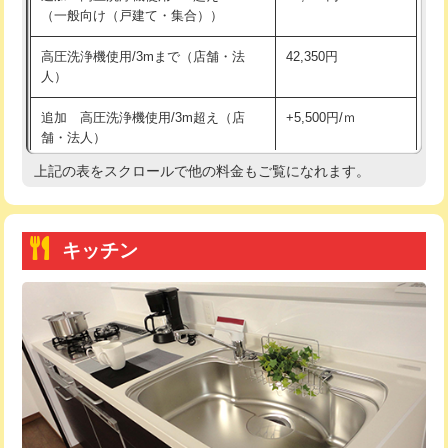
（一般向け（戸建て・集合））
持込商品取付（単水栓）
13,200円
高圧洗浄機使用/3mまで（店舗・法
42,350円
人）
持込商品取付（混合水栓）
16,500円
追加 高圧洗浄機使用/3m超え（店
+5,500円/ｍ
持込商品取付（浄水器・分岐水栓）
16,500円
舗・法人）
持込商品取付（温水洗浄便座）
22,000円
上記の表をスクロールで他の料金もご覧になれます。
高度高圧洗浄換
現地調査
持込商品取付（普通便座⇔温水洗浄便
22,000円
トーラー作業
16,500円
座）
キッチン
トーラー機使用/3mまで
33,000円
給水管工事※（ホール加工)
16,500円
追加トーラー機使用/3m超え
+3,300円
給水管工事※（バンド止め)
3,300円
カメラ調査
33,000円
給水管工事※（支持金具設置)
5,500円
桝清掃
8,800円
給水管工事※（保温材使用（バンド止
5,500円
め込み）)
止水・漏水調査・防水処理・清掃・修
11,000円
理・調整・分解・加工など（軽作業）