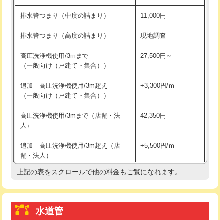
※給水管工事は20mmまでの価格です。
持込商品取付（浄水器・分岐水栓）
16,500円
排水管つまり（中度の詰まり）
11,000円
給水管工事※（ホール加工)
16,500円
排水管つまり（高度の詰まり）
現地調査
給水管工事※（バンド止め)
3,300円
高圧洗浄機使用/3mまで
27,500円～
（一般向け（戸建て・集合））
給水管工事※（支持金具設置)
5,500円
追加 高圧洗浄機使用/3m超え
+3,300円/ｍ
給水管工事※（保温材使用（バンド止
5,500円
（一般向け（戸建て・集合））
め込み）)
高圧洗浄機使用/3mまで（店舗・法
42,350円
給水管工事※（土の掘削・埋め戻し作
11,000円
人）
業)
追加 高圧洗浄機使用/3m超え（店
+5,500円/ｍ
給水管工事※（塩ビ管（VP・HI）使
33,000円
舗・法人）
用/3ｍまで)
上記の表をスクロールで他の料金もご覧になれます。
高度高圧洗浄換
現地調査
給水管工事※（塩ビ管（VP・HI）使
+8,800円
用（追加）/3ｍ超え)
トーラー作業
16,500円
給水管工事※（ライニング鋼管・銅
44,000円
水道管
トーラー機使用/3mまで
33,000円
管・ポリ管・HT管使用/3ｍまで)