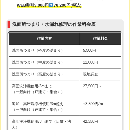
式・ワンホール）)
WEB割引3,000円
76,200円(税込)
マス交換（深さ50㎝以上）
66,000円
交換・取付(排水栓・排水トラップ
22,000円+材料費
コンクリート斫り（厚さ10㎝まで）
27,500円
（P/S/ポップアップ））
洗面所つまり・水漏れ修理の作業料金表
コンクリート斫り（厚さ10㎝超え）
38,500円
交換・取付（その他部品）
11,000円+材料費
作業内容
作業料金
モルタル補修（厚さ10㎝まで）
27,500円
持込商品取付（単水栓）
13,200円
洗面所つまり（軽度の詰まり）
5,500円
モルタル補修（厚さ10㎝超え）
38,500円
持込商品取付（混合水栓）
16,500円
洗面所つまり（中度の詰まり）
11,000円
洗面台設置
38,500円
持込商品取付（浄水器・分岐水栓）
16,500円
洗面所つまり（高度の詰まり）
現地調査
バスタブ設置
現場見積
給水管工事※（ホール加工)
16,500円
高圧洗浄機使用/3mまで
27,500円～
追加人工
16,500円
（一般向け（戸建て・集合））
給水管工事※（バンド止め)
3,300円
廃棄・処分
現場見積
追加 高圧洗浄機使用/3m超え
+3,300円/ｍ
給水管工事※（支持金具設置)
5,500円
（一般向け（戸建て・集合））
※給水管工事は20mmまでの価格です。
給水管工事※（保温材使用（バンド止
5,500円
高圧洗浄機使用/3mまで（店舗・法
42,350円
め込み）)
人）