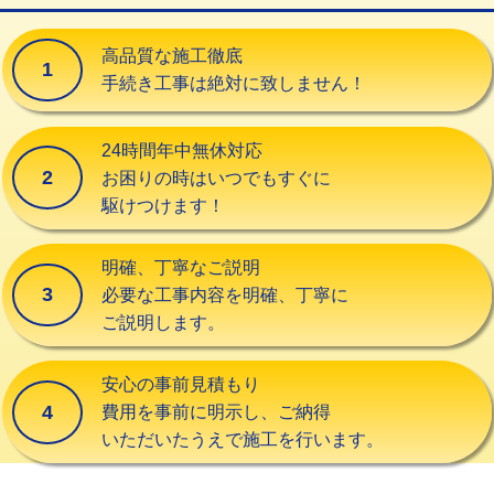
交換・取付（タンク）
22,000円+材料費
高品質な施工徹底
1
交換・取付(単水栓（壁付・デッキ
13,200円+材料費
手続き工事は絶対に致しません！
式）)
交換・取付(混合水栓（壁付・デッキ
16,500円+材料費
24時間年中無休対応
式・ワンホール）)
2
お困りの時はいつでもすぐに
駆けつけます！
交換・取付(排水栓・排水トラップ
22,000円+材料費
（P/S/ポップアップ））
明確、丁寧なご説明
交換・取付（その他部品）
11,000円+材料費
3
必要な工事内容を明確、丁寧に
ご説明します。
持込商品取付（単水栓）
13,200円
持込商品取付（混合水栓）
16,500円
安心の事前見積もり
4
費用を事前に明示し、ご納得
持込商品取付（浄水器・分岐水栓）
16,500円
いただいたうえで施工を行います。
給水管工事※（ホール加工)
16,500円