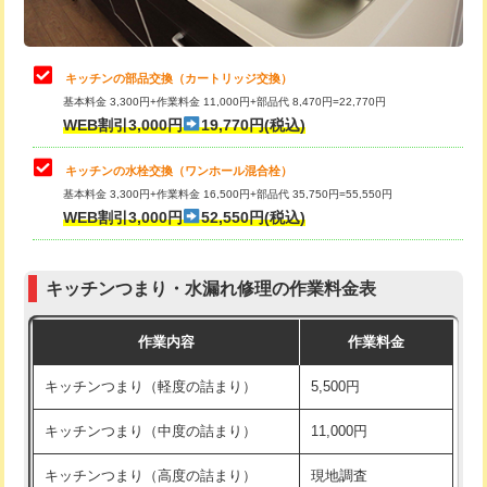
給水管工事※（土の掘削・埋め戻し作
11,000円
業)
止水・漏水調査・防水処理・清掃・修
22,000円
理・調整・分解・加工など（中作業）
給水管工事※（塩ビ管（VP・HI）使
33,000円
キッチンの部品交換（カートリッジ交換）
用/3ｍまで)
基本料金 3,300円+作業料金 11,000円+部品代 8,470円=22,770円
止水・漏水調査・防水処理・清掃・修
33,000円
WEB割引3,000円
19,770円(税込)
理・調整・分解・加工など（重作業）
給水管工事※（塩ビ管（VP・HI）使
+8,800円
用（追加）/3ｍ超え)
キッチンの水栓交換（ワンホール混合栓）
お風呂タンク脱着
16,500円
基本料金 3,300円+作業料金 16,500円+部品代 35,750円=55,550円
給水管工事※（ライニング鋼管・銅
44,000円
WEB割引3,000円
52,550円(税込)
その他部品の脱着
8,800円～
管・ポリ管・HT管使用/3ｍまで)
交換・取付（タンク）
22,000円+材料費
給水管工事※（ライニング鋼管・銅
+8,800円
管・ポリ管・HT管使用/3ｍ超え)
キッチンつまり・水漏れ修理の作業料金表
交換・取付(単水栓（壁付・デッキ
13,200円+材料費
式）)
排水管工事（土の掘削・埋め戻し作
11,000円~
作業内容
作業料金
業）
交換・取付(混合水栓（壁付・デッキ
16,500円+材料費
キッチンつまり（軽度の詰まり）
5,500円
式・ワンホール）)
排水管工事（排水管工事/3ｍまで）
55,000円
キッチンつまり（中度の詰まり）
11,000円
交換・取付(排水栓・排水トラップ
22,000円+材料費
排水管工事（追加 排水管工事/3ｍ超
+11,000円
（P/S/ポップアップ））
え）
キッチンつまり（高度の詰まり）
現地調査