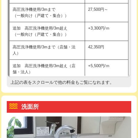
交換・取付（その他部品）
11,000円+材料費
マス交換（土の掘削・埋め戻し作業）
11,000円~
高圧洗浄機使用/3mまで
27,500円～
（一般向け（戸建て・集合））
持込商品取付（単水栓）
13,200円
マス交換（深さ50㎝未満）
55,000円
追加 高圧洗浄機使用/3m超え
+3,300円/ｍ
持込商品取付（混合水栓）
16,500円
マス交換（深さ50㎝以上）
66,000円
（一般向け（戸建て・集合））
持込商品取付（浄水器・分岐水栓）
16,500円
コンクリート斫り（厚さ10㎝まで）
27,500円
高圧洗浄機使用/3mまで（店舗・法
42,350円
人）
給水管工事※（ホール加工)
16,500円
コンクリート斫り（厚さ10㎝超え）
38,500円
追加 高圧洗浄機使用/3m超え（店
+5,500円/ｍ
給水管工事※（バンド止め)
3,300円
モルタル補修（厚さ10㎝まで）
27,500円
舗・法人）
給水管工事※（支持金具設置)
5,500円
モルタル補修（厚さ10㎝超え）
38,500円
上記の表をスクロールで他の料金もご覧になれます。
高度高圧洗浄換
現地調査
給水管工事※（保温材使用（バンド止
5,500円
洗面台設置
38,500円
トーラー作業
16,500円
め込み）)
洗面所
追加人工
16,500円
トーラー機使用/3mまで
33,000円
給水管工事※（土の掘削・埋め戻し作
11,000円
業)
廃棄・処分
現場見積
追加トーラー機使用/3m超え
+3,300円
給水管工事※（塩ビ管（VP・HI）使
33,000円
※給水管工事は20mmまでの価格です。
カメラ調査
33,000円
用/3ｍまで)