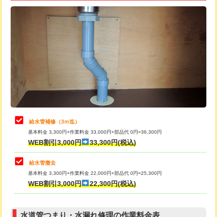
追加トーラー機使用/3m超え
+3,300円
給水管工事※（ライニング鋼管・銅
+8,800円
管・ポリ管・HT管使用/3ｍ超え)
カメラ調査
33,000円
排水管工事（土の掘削・埋め戻し作
11,000円~
桝清掃
8,800円
業）
止水・漏水調査・防水処理・清掃・修
11,000円
排水管工事（排水管工事/3ｍまで）
55,000円
理・調整・分解・加工など（軽作業）
排水管工事（追加 排水管工事/3ｍ超
+11,000円
止水・漏水調査・防水処理・清掃・修
22,000円
え）
理・調整・分解・加工など（中作業）
給水管補修（3ｍ迄）
マス交換（土の掘削・埋め戻し作業）
11,000円~
基本料金 3,300円+作業料金 33,000円+部品代 0円=36,300円
止水・漏水調査・防水処理・清掃・修
33,000円
WEB割引3,000円
33,300円(税込)
理・調整・分解・加工など（重作業）
マス交換（深さ50㎝未満）
55,000円
給水管撤去
その他部品の脱着
8,800円～
マス交換（深さ50㎝以上）
66,000円
基本料金 3,300円+作業料金 22,000円+部品代 0円=25,300円
WEB割引3,000円
22,300円(税込)
交換・取付（タンク）
22,000円+材料費
コンクリート斫り（厚さ10㎝まで）
27,500円
交換・取付(単水栓（壁付・デッキ
13,200円+材料費
コンクリート斫り（厚さ10㎝超え）
38,500円
式）)
水道管つまり・水漏れ修理の作業料金表