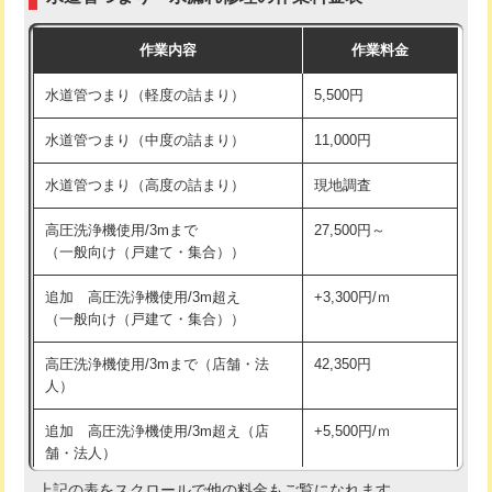
モルタル補修（厚さ10㎝まで）
27,500円
交換・取付(混合水栓（壁付・デッキ
16,500円+材料費
作業内容
作業料金
式・ワンホール）)
モルタル補修（厚さ10㎝超え）
38,500円
水道管つまり（軽度の詰まり）
5,500円
交換・取付(排水栓・排水トラップ
22,000円+材料費
洗面台設置
38,500円
（P/S/ポップアップ））
水道管つまり（中度の詰まり）
11,000円
化粧台設置
22,000円
交換・取付（その他部品）
11,000円+材料費
水道管つまり（高度の詰まり）
現地調査
追加人工
16,500円
持込商品取付（単水栓）
13,200円
高圧洗浄機使用/3mまで
27,500円～
廃棄・処分
現場見積
（一般向け（戸建て・集合））
持込商品取付（混合水栓）
16,500円
※給水管工事は20mmまでの価格です。
追加 高圧洗浄機使用/3m超え
+3,300円/ｍ
持込商品取付（浄水器・分岐水栓）
16,500円
（一般向け（戸建て・集合））
排水管工事（土の掘削・埋め戻し作
11,000円~
高圧洗浄機使用/3mまで（店舗・法
42,350円
業）
人）
排水管工事（排水管工事/3ｍまで）
55,000円
追加 高圧洗浄機使用/3m超え（店
+5,500円/ｍ
舗・法人）
排水管工事（追加 排水管工事/3ｍ超
+11,000円
え）
上記の表をスクロールで他の料金もご覧になれます。