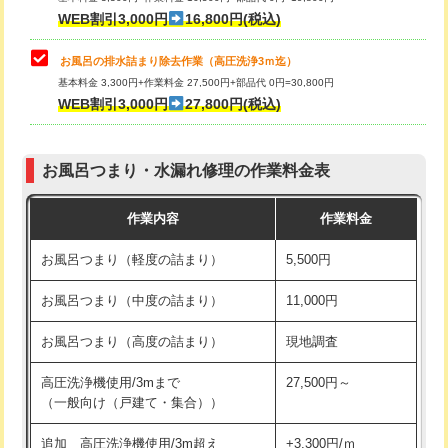
小便器トイレ脱着
現地見積
WEB割引3,000円
16,800円(税込)
その他部品の脱着
8,800円～
お風呂の排水詰まり除去作業（高圧洗浄3ｍ迄）
基本料金 3,300円+作業料金 27,500円+部品代 0円=30,800円
交換・取付（タンク）
22,000円+材料費
WEB割引3,000円
27,800円(税込)
交換・取付（便器）
22,000円+材料費
お風呂つまり・水漏れ修理の作業料金表
交換・取付（普通便座）
11,000円+材料費
作業内容
作業料金
交換・取付（温水洗浄便座）
16,500円+材料費
お風呂つまり（軽度の詰まり）
5,500円
交換・取付(単水栓（壁付・デッキ
13,200円+材料費
式）)
お風呂つまり（中度の詰まり）
11,000円
交換・取付(混合水栓（壁付・デッキ
16,500円+材料費
お風呂つまり（高度の詰まり）
現地調査
式・ワンホール）)
高圧洗浄機使用/3mまで
27,500円～
交換・取付(排水栓・排水トラップ
22,000円+材料費
（一般向け（戸建て・集合））
（P/S/ポップアップ））
追加 高圧洗浄機使用/3m超え
+3,300円/ｍ
交換・取付（その他部品）
11,000円+材料費