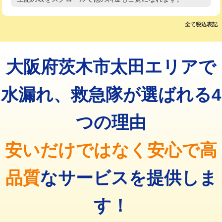
高度高圧洗浄換
現地調査
マス交換（土の掘削・埋め戻し作業）
11,000円~
トーラー作業
16,500円
全て税込表記
マス交換（深さ50㎝未満）
55,000円
トーラー機使用/3mまで
33,000円
マス交換（深さ50㎝以上）
66,000円
大阪府茨木市太田エリアで
追加トーラー機使用/3m超え
+3,300円
コンクリート斫り（厚さ10㎝まで）
27,500円
カメラ調査
33,000円
水漏れ、救急隊が選ばれる4
コンクリート斫り（厚さ10㎝超え）
38,500円
桝清掃
8,800円
つの理由
モルタル補修（厚さ10㎝まで）
27,500円
止水・漏水調査・防水処理・清掃・修
11,000円
理・調整・分解・加工など（軽作業）
モルタル補修（厚さ10㎝超え）
38,500円
安いだけではなく安心で高
止水・漏水調査・防水処理・清掃・修
22,000円
追加人工
16,500円
理・調整・分解・加工など（中作業）
品質
なサービスを提供しま
廃棄・処分
現場見積
止水・漏水調査・防水処理・清掃・修
33,000円
理・調整・分解・加工など（重作業）
す！
その他部品の脱着
8,800円～