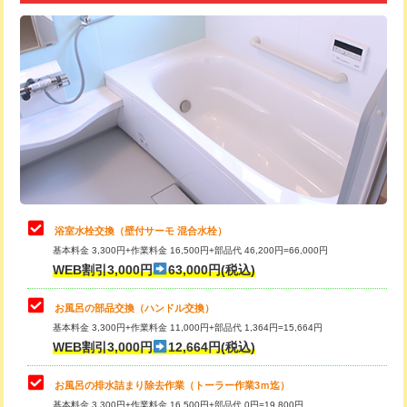
追加トーラー機使用/3m超え
+3,300円
カメラ調査
33,000円
桝清掃
8,800円
止水・漏水調査・防水処理・清掃・修
11,000円
理・調整・分解・加工など（軽作業）
止水・漏水調査・防水処理・清掃・修
22,000円
理・調整・分解・加工など（中作業）
浴室水栓交換（壁付サーモ 混合水栓）
基本料金 3,300円+作業料金 16,500円+部品代 46,200円=66,000円
止水・漏水調査・防水処理・清掃・修
33,000円
WEB割引3,000円
63,000円(税込)
理・調整・分解・加工など（重作業）
お風呂の部品交換（ハンドル交換）
トイレタンク脱着
16,500円
基本料金 3,300円+作業料金 11,000円+部品代 1,364円=15,664円
WEB割引3,000円
12,664円(税込)
トイレ便器脱着
16,500円
タンクレストイレ脱着
33,000円
お風呂の排水詰まり除去作業（トーラー作業3ｍ迄）
基本料金 3,300円+作業料金 16,500円+部品代 0円=19,800円