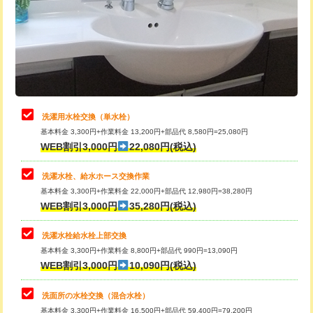
桝清掃
8,800円
給水管工事※（塩ビ管（VP・HI）使
+8,800円
用（追加）/3ｍ超え)
止水・漏水調査・防水処理・清掃・修
11,000円
理・調整・分解・加工など（軽作業）
給水管工事※（ライニング鋼管・銅
44,000円
管・ポリ管・HT管使用/3ｍまで)
止水・漏水調査・防水処理・清掃・修
22,000円
理・調整・分解・加工など（中作業）
給水管工事※（ライニング鋼管・銅
+8,800円
洗濯用水栓交換（単水栓）
管・ポリ管・HT管使用/3ｍ超え)
基本料金 3,300円+作業料金 13,200円+部品代 8,580円=25,080円
止水・漏水調査・防水処理・清掃・修
33,000円
WEB割引3,000円
22,080円(税込)
理・調整・分解・加工など（重作業）
排水管工事（土の掘削・埋め戻し作
11,000円~
業）
洗濯水栓、給水ホース交換作業
キッチンタンク脱着
16,500円
基本料金 3,300円+作業料金 22,000円+部品代 12,980円=38,280円
排水管工事（排水管工事/3ｍまで）
55,000円
WEB割引3,000円
35,280円(税込)
その他部品の脱着
8,800円～
排水管工事（追加 排水管工事/3ｍ超
+11,000円
交換・取付（タンク）
22,000円+材料費
洗濯水栓給水栓上部交換
え）
基本料金 3,300円+作業料金 8,800円+部品代 990円=13,090円
交換・取付(単水栓（壁付・デッキ
13,200円+材料費
WEB割引3,000円
10,090円(税込)
マス交換（土の掘削・埋め戻し作業）
11,000円~
式）)
洗面所の水栓交換（混合水栓）
マス交換（深さ50㎝未満）
55,000円
交換・取付(混合水栓（壁付・デッキ
16,500円+材料費
基本料金 3,300円+作業料金 16,500円+部品代 59,400円=79,200円