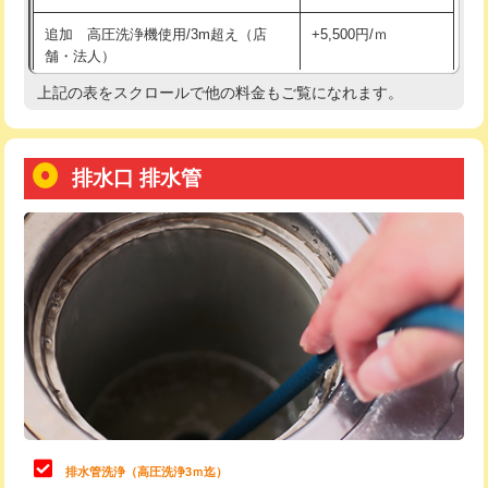
給水管工事※（土の掘削・埋め戻し作
11,000円
追加 高圧洗浄機使用/3m超え（店
+5,500円/ｍ
業)
舗・法人）
給水管工事※（塩ビ管（VP・HI）使
33,000円
上記の表をスクロールで他の料金もご覧になれます。
高度高圧洗浄換
現地調査
用/3ｍまで)
トーラー作業
16,500円
給水管工事※（塩ビ管（VP・HI）使
+8,800円
用（追加）/3ｍ超え)
排水口 排水管
トーラー機使用/3mまで
33,000円
給水管工事※（ライニング鋼管・銅
44,000円
追加トーラー機使用/3m超え
+3,300円
管・ポリ管・HT管使用/3ｍまで)
カメラ調査
33,000円
給水管工事※（ライニング鋼管・銅
+8,800円
管・ポリ管・HT管使用/3ｍ超え)
桝清掃
8,800円
排水管工事（土の掘削・埋め戻し作
11,000円~
止水・漏水調査・防水処理・清掃・修
11,000円
業）
理・調整・分解・加工など（軽作業）
排水管工事（排水管工事/3ｍまで）
55,000円
止水・漏水調査・防水処理・清掃・修
22,000円
理・調整・分解・加工など（中作業）
排水管工事（追加 排水管工事/3ｍ超
+11,000円
排水管洗浄（高圧洗浄3ｍ迄）
え）