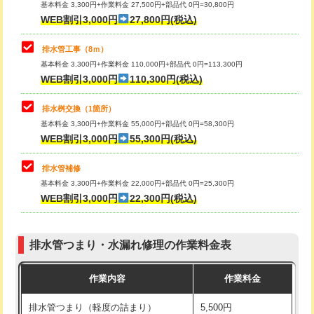
基本料金 3,300円+作業料金 27,500円+部品代 0円=30,800円
止水・漏水調査・防水処理・清掃・修
33,000円
WEB割引3,000円
27,800円(税込)
理・調整・分解・加工など（重作業）
マス交換（土の掘削・埋め戻し作業）
11,000円~
排水管工事（8ｍ）
その他部品の脱着
8,800円～
マス交換（深さ50㎝未満）
55,000円
基本料金 3,300円+作業料金 110,000円+部品代 0円=113,300円
WEB割引3,000円
110,300円(税込)
交換・取付（タンク）
22,000円+材料費
マス交換（深さ50㎝以上）
66,000円
交換・取付(単水栓（壁付・デッキ
13,200円+材料費
コンクリート斫り（厚さ10㎝まで）
27,500円
排水桝交換（1箇所）
式）)
基本料金 3,300円+作業料金 55,000円+部品代 0円=58,300円
コンクリート斫り（厚さ10㎝超え）
38,500円
WEB割引3,000円
55,300円(税込)
交換・取付(混合水栓（壁付・デッキ
16,500円+材料費
式・ワンホール）)
モルタル補修（厚さ10㎝まで）
27,500円
排水管補修
基本料金 3,300円+作業料金 22,000円+部品代 0円=25,300円
交換・取付(排水栓・排水トラップ
22,000円+材料費
モルタル補修（厚さ10㎝超え）
38,500円
WEB割引3,000円
22,300円(税込)
（P/S/ポップアップ））
台所シンク・作業台設置
現場見積
交換・取付（その他部品）
11,000円+材料費
排水管つまり・水漏れ修理の作業料金表
追加人工
16,500円
持込商品取付（単水栓）
13,200円
作業内容
作業料金
廃棄・処分
現場見積
持込商品取付（混合水栓）
16,500円
排水管つまり（軽度の詰まり）
5,500円