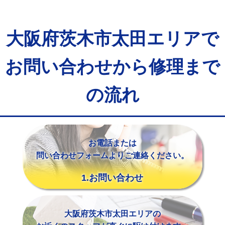
マス交換（土の掘削・埋め戻し作業）
11,000円~
マス交換（深さ50㎝未満）
55,000円
大阪府茨木市太田エリアで
マス交換（深さ50㎝以上）
66,000円
お問い合わせから修理まで
コンクリート斫り（厚さ10㎝まで）
27,500円
コンクリート斫り（厚さ10㎝超え）
38,500円
の流れ
モルタル補修（厚さ10㎝まで）
27,500円
モルタル補修（厚さ10㎝超え）
38,500円
お電話または
追加人工
16,500円
問い合わせフォームよりご連絡ください。
廃棄・処分
現場見積
1.お問い合わせ
※給水管工事は20mmまでの価格です。
大阪府茨木市太田エリアの