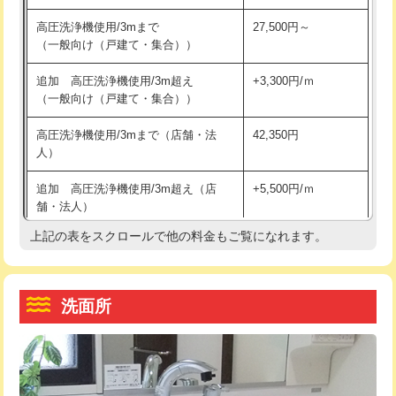
交換・取付（その他部品）
11,000円+材料費
マス交換（土の掘削・埋め戻し作業）
11,000円~
高圧洗浄機使用/3mまで
27,500円～
（一般向け（戸建て・集合））
持込商品取付（単水栓）
13,200円
マス交換（深さ50㎝未満）
55,000円
追加 高圧洗浄機使用/3m超え
+3,300円/ｍ
持込商品取付（混合水栓）
16,500円
マス交換（深さ50㎝以上）
66,000円
（一般向け（戸建て・集合））
持込商品取付（浄水器・分岐水栓）
16,500円
コンクリート斫り（厚さ10㎝まで）
27,500円
高圧洗浄機使用/3mまで（店舗・法
42,350円
人）
給水管工事※（ホール加工)
16,500円
コンクリート斫り（厚さ10㎝超え）
38,500円
追加 高圧洗浄機使用/3m超え（店
+5,500円/ｍ
給水管工事※（バンド止め)
3,300円
モルタル補修（厚さ10㎝まで）
27,500円
舗・法人）
給水管工事※（支持金具設置)
5,500円
モルタル補修（厚さ10㎝超え）
38,500円
上記の表をスクロールで他の料金もご覧になれます。
高度高圧洗浄換
現地調査
給水管工事※（保温材使用（バンド止
5,500円
洗面台設置
38,500円
トーラー作業
16,500円
め込み）)
洗面所
追加人工
16,500円
トーラー機使用/3mまで
33,000円
給水管工事※（土の掘削・埋め戻し作
11,000円
業)
廃棄・処分
現場見積
追加トーラー機使用/3m超え
+3,300円
給水管工事※（塩ビ管（VP・HI）使
33,000円
※給水管工事は20mmまでの価格です。
カメラ調査
33,000円
用/3ｍまで)