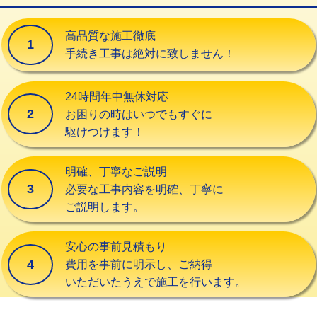
交換・取付（タンク）
22,000円+材料費
高品質な施工徹底
1
交換・取付(単水栓（壁付・デッキ
13,200円+材料費
手続き工事は絶対に致しません！
式）)
交換・取付(混合水栓（壁付・デッキ
16,500円+材料費
24時間年中無休対応
式・ワンホール）)
2
お困りの時はいつでもすぐに
駆けつけます！
交換・取付(排水栓・排水トラップ
22,000円+材料費
（P/S/ポップアップ））
明確、丁寧なご説明
交換・取付（その他部品）
11,000円+材料費
3
必要な工事内容を明確、丁寧に
ご説明します。
持込商品取付（単水栓）
13,200円
持込商品取付（混合水栓）
16,500円
安心の事前見積もり
4
費用を事前に明示し、ご納得
持込商品取付（浄水器・分岐水栓）
16,500円
いただいたうえで施工を行います。
給水管工事※（ホール加工)
16,500円