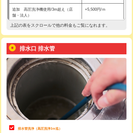
給水管工事※（土の掘削・埋め戻し作
11,000円
追加 高圧洗浄機使用/3m超え（店
+5,500円/ｍ
業)
舗・法人）
給水管工事※（塩ビ管（VP・HI）使
33,000円
上記の表をスクロールで他の料金もご覧になれます。
高度高圧洗浄換
現地調査
用/3ｍまで)
トーラー作業
16,500円
給水管工事※（塩ビ管（VP・HI）使
+8,800円
用（追加）/3ｍ超え)
排水口 排水管
トーラー機使用/3mまで
33,000円
給水管工事※（ライニング鋼管・銅
44,000円
追加トーラー機使用/3m超え
+3,300円
管・ポリ管・HT管使用/3ｍまで)
カメラ調査
33,000円
給水管工事※（ライニング鋼管・銅
+8,800円
管・ポリ管・HT管使用/3ｍ超え)
桝清掃
8,800円
排水管工事（土の掘削・埋め戻し作
11,000円~
止水・漏水調査・防水処理・清掃・修
11,000円
業）
理・調整・分解・加工など（軽作業）
排水管工事（排水管工事/3ｍまで）
55,000円
止水・漏水調査・防水処理・清掃・修
22,000円
理・調整・分解・加工など（中作業）
排水管工事（追加 排水管工事/3ｍ超
+11,000円
排水管洗浄（高圧洗浄3ｍ迄）
え）