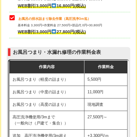
小便器トイレ脱着
現地見積
WEB割引3,000円
16,800円(税込)
その他部品の脱着
8,800円～
お風呂の排水詰まり除去作業（高圧洗浄3ｍ迄）
基本料金 3,300円+作業料金 27,500円+部品代 0円=30,800円
交換・取付（タンク）
22,000円+材料費
WEB割引3,000円
27,800円(税込)
交換・取付（便器）
22,000円+材料費
お風呂つまり・水漏れ修理の作業料金表
交換・取付（普通便座）
11,000円+材料費
作業内容
作業料金
交換・取付（温水洗浄便座）
16,500円+材料費
お風呂つまり（軽度の詰まり）
5,500円
交換・取付(単水栓（壁付・デッキ
13,200円+材料費
式）)
お風呂つまり（中度の詰まり）
11,000円
交換・取付(混合水栓（壁付・デッキ
16,500円+材料費
お風呂つまり（高度の詰まり）
現地調査
式・ワンホール）)
高圧洗浄機使用/3mまで
27,500円～
交換・取付(排水栓・排水トラップ
22,000円+材料費
（一般向け（戸建て・集合））
（P/S/ポップアップ））
追加 高圧洗浄機使用/3m超え
+3,300円/ｍ
交換・取付（その他部品）
11,000円+材料費