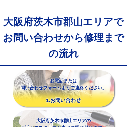
マス交換（土の掘削・埋め戻し作業）
11,000円~
マス交換（深さ50㎝未満）
55,000円
大阪府茨木市郡山エリアで
マス交換（深さ50㎝以上）
66,000円
お問い合わせから修理まで
コンクリート斫り（厚さ10㎝まで）
27,500円
コンクリート斫り（厚さ10㎝超え）
38,500円
の流れ
モルタル補修（厚さ10㎝まで）
27,500円
モルタル補修（厚さ10㎝超え）
38,500円
お電話または
追加人工
16,500円
問い合わせフォームよりご連絡ください。
廃棄・処分
現場見積
1.お問い合わせ
※給水管工事は20mmまでの価格です。
大阪府茨木市郡山エリアの