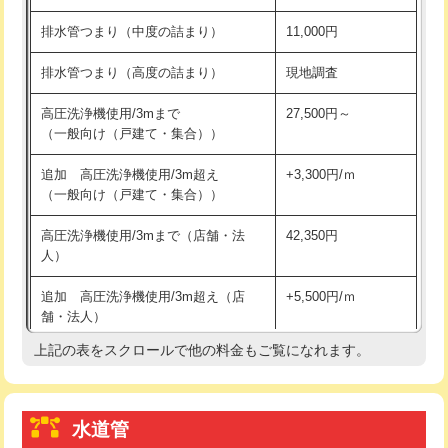
※給水管工事は20mmまでの価格です。
持込商品取付（浄水器・分岐水栓）
16,500円
排水管つまり（中度の詰まり）
11,000円
給水管工事※（ホール加工)
16,500円
排水管つまり（高度の詰まり）
現地調査
給水管工事※（バンド止め)
3,300円
高圧洗浄機使用/3mまで
27,500円～
（一般向け（戸建て・集合））
給水管工事※（支持金具設置)
5,500円
追加 高圧洗浄機使用/3m超え
+3,300円/ｍ
給水管工事※（保温材使用（バンド止
5,500円
（一般向け（戸建て・集合））
め込み）)
高圧洗浄機使用/3mまで（店舗・法
42,350円
給水管工事※（土の掘削・埋め戻し作
11,000円
人）
業)
追加 高圧洗浄機使用/3m超え（店
+5,500円/ｍ
給水管工事※（塩ビ管（VP・HI）使
33,000円
舗・法人）
用/3ｍまで)
上記の表をスクロールで他の料金もご覧になれます。
高度高圧洗浄換
現地調査
給水管工事※（塩ビ管（VP・HI）使
+8,800円
用（追加）/3ｍ超え)
トーラー作業
16,500円
給水管工事※（ライニング鋼管・銅
44,000円
水道管
トーラー機使用/3mまで
33,000円
管・ポリ管・HT管使用/3ｍまで)