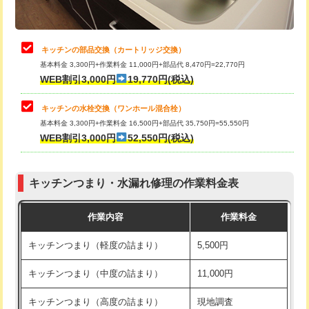
給水管工事※（土の掘削・埋め戻し作
11,000円
業)
止水・漏水調査・防水処理・清掃・修
22,000円
理・調整・分解・加工など（中作業）
給水管工事※（塩ビ管（VP・HI）使
33,000円
キッチンの部品交換（カートリッジ交換）
用/3ｍまで)
基本料金 3,300円+作業料金 11,000円+部品代 8,470円=22,770円
止水・漏水調査・防水処理・清掃・修
33,000円
WEB割引3,000円
19,770円(税込)
理・調整・分解・加工など（重作業）
給水管工事※（塩ビ管（VP・HI）使
+8,800円
用（追加）/3ｍ超え)
キッチンの水栓交換（ワンホール混合栓）
お風呂タンク脱着
16,500円
基本料金 3,300円+作業料金 16,500円+部品代 35,750円=55,550円
給水管工事※（ライニング鋼管・銅
44,000円
WEB割引3,000円
52,550円(税込)
その他部品の脱着
8,800円～
管・ポリ管・HT管使用/3ｍまで)
交換・取付（タンク）
22,000円+材料費
給水管工事※（ライニング鋼管・銅
+8,800円
管・ポリ管・HT管使用/3ｍ超え)
キッチンつまり・水漏れ修理の作業料金表
交換・取付(単水栓（壁付・デッキ
13,200円+材料費
式）)
排水管工事（土の掘削・埋め戻し作
11,000円~
作業内容
作業料金
業）
交換・取付(混合水栓（壁付・デッキ
16,500円+材料費
キッチンつまり（軽度の詰まり）
5,500円
式・ワンホール）)
排水管工事（排水管工事/3ｍまで）
55,000円
キッチンつまり（中度の詰まり）
11,000円
交換・取付(排水栓・排水トラップ
22,000円+材料費
排水管工事（追加 排水管工事/3ｍ超
+11,000円
（P/S/ポップアップ））
え）
キッチンつまり（高度の詰まり）
現地調査