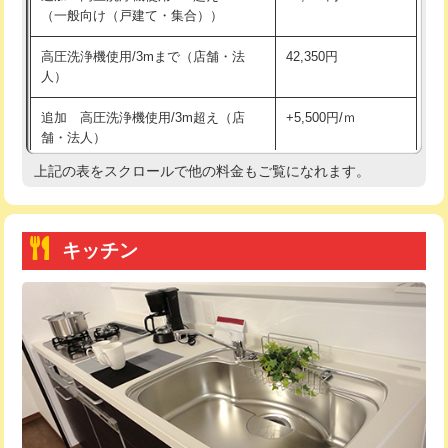
（一般向け（戸建て・集合））
持込商品取付（単水栓）
13,200円
高圧洗浄機使用/3mまで（店舗・法
42,350円
人）
持込商品取付（混合水栓）
16,500円
追加 高圧洗浄機使用/3m超え（店
+5,500円/ｍ
持込商品取付（浄水器・分岐水栓）
16,500円
舗・法人）
持込商品取付（温水洗浄便座）
22,000円
上記の表をスクロールで他の料金もご覧になれます。
高度高圧洗浄換
現地調査
持込商品取付（普通便座⇔温水洗浄便
22,000円
トーラー作業
16,500円
座）
キッチン
トーラー機使用/3mまで
33,000円
給水管工事※（ホール加工)
16,500円
追加トーラー機使用/3m超え
+3,300円
給水管工事※（バンド止め)
3,300円
カメラ調査
33,000円
給水管工事※（支持金具設置)
5,500円
桝清掃
8,800円
給水管工事※（保温材使用（バンド止
5,500円
め込み）)
止水・漏水調査・防水処理・清掃・修
11,000円
理・調整・分解・加工など（軽作業）