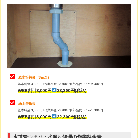
追加トーラー機使用/3m超え
+3,300円
給水管工事※（ライニング鋼管・銅
+8,800円
管・ポリ管・HT管使用/3ｍ超え)
カメラ調査
33,000円
排水管工事（土の掘削・埋め戻し作
11,000円~
桝清掃
8,800円
業）
止水・漏水調査・防水処理・清掃・修
11,000円
排水管工事（排水管工事/3ｍまで）
55,000円
理・調整・分解・加工など（軽作業）
排水管工事（追加 排水管工事/3ｍ超
+11,000円
止水・漏水調査・防水処理・清掃・修
22,000円
え）
理・調整・分解・加工など（中作業）
給水管補修（3ｍ迄）
マス交換（土の掘削・埋め戻し作業）
11,000円~
基本料金 3,300円+作業料金 33,000円+部品代 0円=36,300円
止水・漏水調査・防水処理・清掃・修
33,000円
WEB割引3,000円
33,300円(税込)
理・調整・分解・加工など（重作業）
マス交換（深さ50㎝未満）
55,000円
給水管撤去
その他部品の脱着
8,800円～
マス交換（深さ50㎝以上）
66,000円
基本料金 3,300円+作業料金 22,000円+部品代 0円=25,300円
WEB割引3,000円
22,300円(税込)
交換・取付（タンク）
22,000円+材料費
コンクリート斫り（厚さ10㎝まで）
27,500円
交換・取付(単水栓（壁付・デッキ
13,200円+材料費
コンクリート斫り（厚さ10㎝超え）
38,500円
式）)
水道管つまり・水漏れ修理の作業料金表