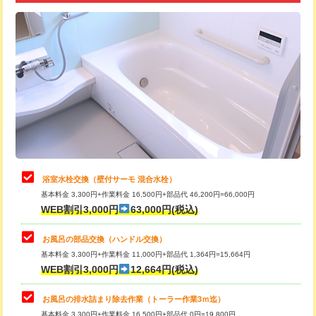
追加トーラー機使用/3m超え
+3,300円
カメラ調査
33,000円
桝清掃
8,800円
止水・漏水調査・防水処理・清掃・修
11,000円
理・調整・分解・加工など（軽作業）
止水・漏水調査・防水処理・清掃・修
22,000円
理・調整・分解・加工など（中作業）
浴室水栓交換（壁付サーモ 混合水栓）
基本料金 3,300円+作業料金 16,500円+部品代 46,200円=66,000円
止水・漏水調査・防水処理・清掃・修
33,000円
WEB割引3,000円
63,000円(税込)
理・調整・分解・加工など（重作業）
お風呂の部品交換（ハンドル交換）
トイレタンク脱着
16,500円
基本料金 3,300円+作業料金 11,000円+部品代 1,364円=15,664円
WEB割引3,000円
12,664円(税込)
トイレ便器脱着
16,500円
タンクレストイレ脱着
33,000円
お風呂の排水詰まり除去作業（トーラー作業3ｍ迄）
基本料金 3,300円+作業料金 16,500円+部品代 0円=19,800円