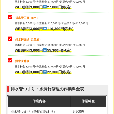
基本料金 3,300円+作業料金 27,500円+部品代 0円=30,800円
止水・漏水調査・防水処理・清掃・修
33,000円
WEB割引3,000円
27,800円(税込)
理・調整・分解・加工など（重作業）
マス交換（土の掘削・埋め戻し作業）
11,000円~
排水管工事（8ｍ）
その他部品の脱着
8,800円～
マス交換（深さ50㎝未満）
55,000円
基本料金 3,300円+作業料金 110,000円+部品代 0円=113,300円
WEB割引3,000円
110,300円(税込)
交換・取付（タンク）
22,000円+材料費
マス交換（深さ50㎝以上）
66,000円
交換・取付(単水栓（壁付・デッキ
13,200円+材料費
コンクリート斫り（厚さ10㎝まで）
27,500円
排水桝交換（1箇所）
式）)
基本料金 3,300円+作業料金 55,000円+部品代 0円=58,300円
コンクリート斫り（厚さ10㎝超え）
38,500円
WEB割引3,000円
55,300円(税込)
交換・取付(混合水栓（壁付・デッキ
16,500円+材料費
式・ワンホール）)
モルタル補修（厚さ10㎝まで）
27,500円
排水管補修
基本料金 3,300円+作業料金 22,000円+部品代 0円=25,300円
交換・取付(排水栓・排水トラップ
22,000円+材料費
モルタル補修（厚さ10㎝超え）
38,500円
WEB割引3,000円
22,300円(税込)
（P/S/ポップアップ））
台所シンク・作業台設置
現場見積
交換・取付（その他部品）
11,000円+材料費
排水管つまり・水漏れ修理の作業料金表
追加人工
16,500円
持込商品取付（単水栓）
13,200円
作業内容
作業料金
廃棄・処分
現場見積
持込商品取付（混合水栓）
16,500円
排水管つまり（軽度の詰まり）
5,500円