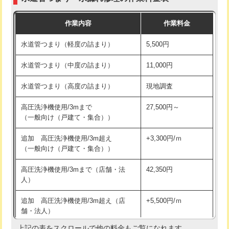
モルタル補修（厚さ10㎝まで）
27,500円
交換・取付(混合水栓（壁付・デッキ
16,500円+材料費
作業内容
作業料金
式・ワンホール）)
モルタル補修（厚さ10㎝超え）
38,500円
水道管つまり（軽度の詰まり）
5,500円
交換・取付(排水栓・排水トラップ
22,000円+材料費
洗面台設置
38,500円
（P/S/ポップアップ））
水道管つまり（中度の詰まり）
11,000円
化粧台設置
22,000円
交換・取付（その他部品）
11,000円+材料費
水道管つまり（高度の詰まり）
現地調査
追加人工
16,500円
持込商品取付（単水栓）
13,200円
高圧洗浄機使用/3mまで
27,500円～
廃棄・処分
現場見積
（一般向け（戸建て・集合））
持込商品取付（混合水栓）
16,500円
※給水管工事は20mmまでの価格です。
追加 高圧洗浄機使用/3m超え
+3,300円/ｍ
持込商品取付（浄水器・分岐水栓）
16,500円
（一般向け（戸建て・集合））
排水管工事（土の掘削・埋め戻し作
11,000円~
高圧洗浄機使用/3mまで（店舗・法
42,350円
業）
人）
排水管工事（排水管工事/3ｍまで）
55,000円
追加 高圧洗浄機使用/3m超え（店
+5,500円/ｍ
舗・法人）
排水管工事（追加 排水管工事/3ｍ超
+11,000円
え）
上記の表をスクロールで他の料金もご覧になれます。