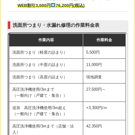
式・ワンホール）)
WEB割引3,000円
76,200円(税込)
マス交換（深さ50㎝以上）
66,000円
交換・取付(排水栓・排水トラップ
22,000円+材料費
コンクリート斫り（厚さ10㎝まで）
27,500円
（P/S/ポップアップ））
洗面所つまり・水漏れ修理の作業料金表
コンクリート斫り（厚さ10㎝超え）
38,500円
交換・取付（その他部品）
11,000円+材料費
作業内容
作業料金
モルタル補修（厚さ10㎝まで）
27,500円
持込商品取付（単水栓）
13,200円
洗面所つまり（軽度の詰まり）
5,500円
モルタル補修（厚さ10㎝超え）
38,500円
持込商品取付（混合水栓）
16,500円
洗面所つまり（中度の詰まり）
11,000円
洗面台設置
38,500円
持込商品取付（浄水器・分岐水栓）
16,500円
洗面所つまり（高度の詰まり）
現地調査
バスタブ設置
現場見積
給水管工事※（ホール加工)
16,500円
高圧洗浄機使用/3mまで
27,500円～
追加人工
16,500円
（一般向け（戸建て・集合））
給水管工事※（バンド止め)
3,300円
廃棄・処分
現場見積
追加 高圧洗浄機使用/3m超え
+3,300円/ｍ
給水管工事※（支持金具設置)
5,500円
（一般向け（戸建て・集合））
※給水管工事は20mmまでの価格です。
給水管工事※（保温材使用（バンド止
5,500円
高圧洗浄機使用/3mまで（店舗・法
42,350円
め込み）)
人）