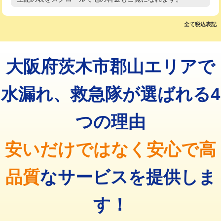
高度高圧洗浄換
現地調査
マス交換（土の掘削・埋め戻し作業）
11,000円~
トーラー作業
16,500円
全て税込表記
マス交換（深さ50㎝未満）
55,000円
トーラー機使用/3mまで
33,000円
マス交換（深さ50㎝以上）
66,000円
大阪府茨木市郡山エリアで
追加トーラー機使用/3m超え
+3,300円
コンクリート斫り（厚さ10㎝まで）
27,500円
カメラ調査
33,000円
水漏れ、救急隊が選ばれる4
コンクリート斫り（厚さ10㎝超え）
38,500円
桝清掃
8,800円
つの理由
モルタル補修（厚さ10㎝まで）
27,500円
止水・漏水調査・防水処理・清掃・修
11,000円
理・調整・分解・加工など（軽作業）
モルタル補修（厚さ10㎝超え）
38,500円
安いだけではなく安心で高
止水・漏水調査・防水処理・清掃・修
22,000円
追加人工
16,500円
理・調整・分解・加工など（中作業）
品質
なサービスを提供しま
廃棄・処分
現場見積
止水・漏水調査・防水処理・清掃・修
33,000円
理・調整・分解・加工など（重作業）
す！
その他部品の脱着
8,800円～