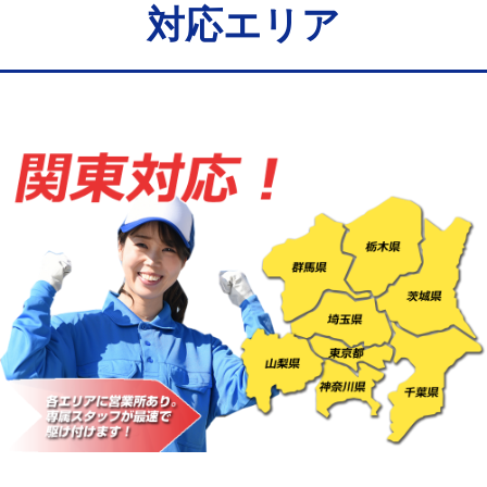
給水管工事※（バンド止め)
3,300円
対応エリア
給水管工事※（支持金具設置)
5,500円
給水管工事※（保温材使用（バンド止
5,500円
め込み）)
給水管工事※（土の掘削・埋め戻し作
11,000円
業)
給水管工事※（塩ビ管（VP・HI）使
33,000円
用/3ｍまで)
給水管工事※（塩ビ管（VP・HI）使
+8,800円
用（追加）/3ｍ超え)
給水管工事※（ライニング鋼管・銅
44,000円
管・ポリ管・HT管使用/3ｍまで)
給水管工事※（ライニング鋼管・銅
+8,800円
管・ポリ管・HT管使用/3ｍ超え)