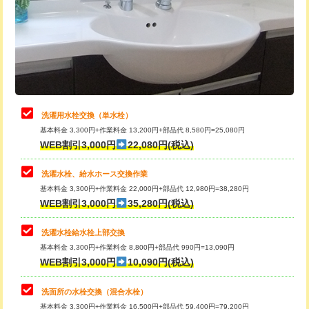
桝清掃
8,800円
給水管工事※（塩ビ管（VP・HI）使
+8,800円
用（追加）/3ｍ超え)
止水・漏水調査・防水処理・清掃・修
11,000円
理・調整・分解・加工など（軽作業）
給水管工事※（ライニング鋼管・銅
44,000円
管・ポリ管・HT管使用/3ｍまで)
止水・漏水調査・防水処理・清掃・修
22,000円
理・調整・分解・加工など（中作業）
給水管工事※（ライニング鋼管・銅
+8,800円
洗濯用水栓交換（単水栓）
管・ポリ管・HT管使用/3ｍ超え)
基本料金 3,300円+作業料金 13,200円+部品代 8,580円=25,080円
止水・漏水調査・防水処理・清掃・修
33,000円
WEB割引3,000円
22,080円(税込)
理・調整・分解・加工など（重作業）
排水管工事（土の掘削・埋め戻し作
11,000円~
業）
洗濯水栓、給水ホース交換作業
キッチンタンク脱着
16,500円
基本料金 3,300円+作業料金 22,000円+部品代 12,980円=38,280円
排水管工事（排水管工事/3ｍまで）
55,000円
WEB割引3,000円
35,280円(税込)
その他部品の脱着
8,800円～
排水管工事（追加 排水管工事/3ｍ超
+11,000円
交換・取付（タンク）
22,000円+材料費
洗濯水栓給水栓上部交換
え）
基本料金 3,300円+作業料金 8,800円+部品代 990円=13,090円
交換・取付(単水栓（壁付・デッキ
13,200円+材料費
WEB割引3,000円
10,090円(税込)
マス交換（土の掘削・埋め戻し作業）
11,000円~
式）)
洗面所の水栓交換（混合水栓）
マス交換（深さ50㎝未満）
55,000円
交換・取付(混合水栓（壁付・デッキ
16,500円+材料費
基本料金 3,300円+作業料金 16,500円+部品代 59,400円=79,200円