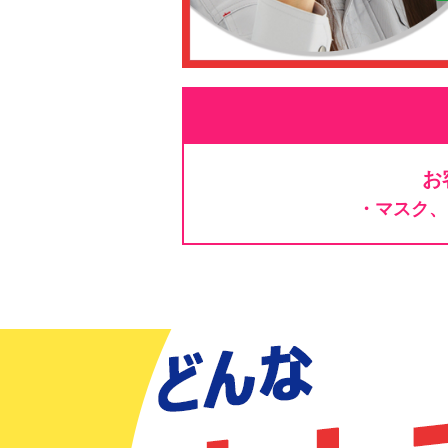
お
・マスク