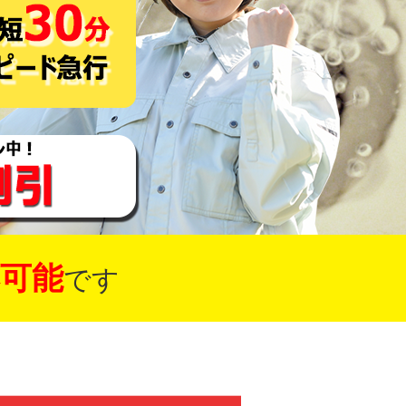
可能
です