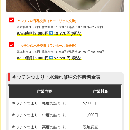
給水管工事※（土の掘削・埋め戻し作
11,000円
業)
止水・漏水調査・防水処理・清掃・修
22,000円
理・調整・分解・加工など（中作業）
給水管工事※（塩ビ管（VP・HI）使
33,000円
キッチンの部品交換（カートリッジ交換）
用/3ｍまで)
基本料金 3,300円+作業料金 11,000円+部品代 8,470円=22,770円
止水・漏水調査・防水処理・清掃・修
33,000円
WEB割引3,000円
19,770円(税込)
理・調整・分解・加工など（重作業）
給水管工事※（塩ビ管（VP・HI）使
+8,800円
用（追加）/3ｍ超え)
キッチンの水栓交換（ワンホール混合栓）
お風呂タンク脱着
16,500円
基本料金 3,300円+作業料金 16,500円+部品代 35,750円=55,550円
給水管工事※（ライニング鋼管・銅
44,000円
WEB割引3,000円
52,550円(税込)
その他部品の脱着
8,800円～
管・ポリ管・HT管使用/3ｍまで)
交換・取付（タンク）
22,000円+材料費
給水管工事※（ライニング鋼管・銅
+8,800円
管・ポリ管・HT管使用/3ｍ超え)
キッチンつまり・水漏れ修理の作業料金表
交換・取付(単水栓（壁付・デッキ
13,200円+材料費
式）)
排水管工事（土の掘削・埋め戻し作
11,000円~
作業内容
作業料金
業）
交換・取付(混合水栓（壁付・デッキ
16,500円+材料費
キッチンつまり（軽度の詰まり）
5,500円
式・ワンホール）)
排水管工事（排水管工事/3ｍまで）
55,000円
キッチンつまり（中度の詰まり）
11,000円
交換・取付(排水栓・排水トラップ
22,000円+材料費
排水管工事（追加 排水管工事/3ｍ超
+11,000円
（P/S/ポップアップ））
え）
キッチンつまり（高度の詰まり）
現地調査