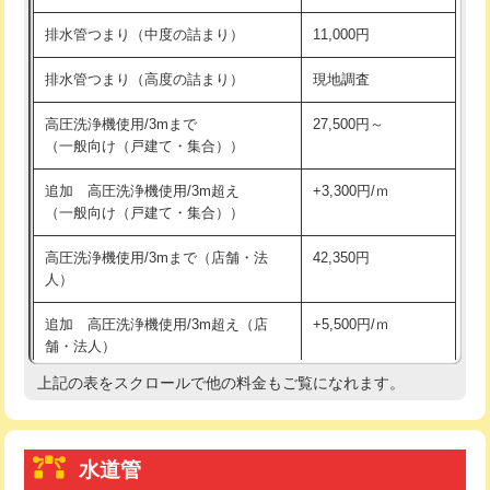
※給水管工事は20mmまでの価格です。
持込商品取付（浄水器・分岐水栓）
16,500円
排水管つまり（中度の詰まり）
11,000円
給水管工事※（ホール加工)
16,500円
排水管つまり（高度の詰まり）
現地調査
給水管工事※（バンド止め)
3,300円
高圧洗浄機使用/3mまで
27,500円～
（一般向け（戸建て・集合））
給水管工事※（支持金具設置)
5,500円
追加 高圧洗浄機使用/3m超え
+3,300円/ｍ
給水管工事※（保温材使用（バンド止
5,500円
（一般向け（戸建て・集合））
め込み）)
高圧洗浄機使用/3mまで（店舗・法
42,350円
給水管工事※（土の掘削・埋め戻し作
11,000円
人）
業)
追加 高圧洗浄機使用/3m超え（店
+5,500円/ｍ
給水管工事※（塩ビ管（VP・HI）使
33,000円
舗・法人）
用/3ｍまで)
上記の表をスクロールで他の料金もご覧になれます。
高度高圧洗浄換
現地調査
給水管工事※（塩ビ管（VP・HI）使
+8,800円
用（追加）/3ｍ超え)
トーラー作業
16,500円
給水管工事※（ライニング鋼管・銅
44,000円
水道管
トーラー機使用/3mまで
33,000円
管・ポリ管・HT管使用/3ｍまで)