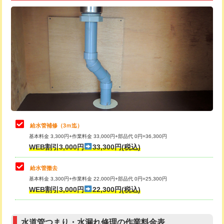
追加トーラー機使用/3m超え
+3,300円
給水管工事※（ライニング鋼管・銅
+8,800円
管・ポリ管・HT管使用/3ｍ超え)
カメラ調査
33,000円
排水管工事（土の掘削・埋め戻し作
11,000円~
桝清掃
8,800円
業）
止水・漏水調査・防水処理・清掃・修
11,000円
排水管工事（排水管工事/3ｍまで）
55,000円
理・調整・分解・加工など（軽作業）
排水管工事（追加 排水管工事/3ｍ超
+11,000円
止水・漏水調査・防水処理・清掃・修
22,000円
え）
理・調整・分解・加工など（中作業）
給水管補修（3ｍ迄）
マス交換（土の掘削・埋め戻し作業）
11,000円~
基本料金 3,300円+作業料金 33,000円+部品代 0円=36,300円
止水・漏水調査・防水処理・清掃・修
33,000円
WEB割引3,000円
33,300円(税込)
理・調整・分解・加工など（重作業）
マス交換（深さ50㎝未満）
55,000円
給水管撤去
その他部品の脱着
8,800円～
マス交換（深さ50㎝以上）
66,000円
基本料金 3,300円+作業料金 22,000円+部品代 0円=25,300円
WEB割引3,000円
22,300円(税込)
交換・取付（タンク）
22,000円+材料費
コンクリート斫り（厚さ10㎝まで）
27,500円
交換・取付(単水栓（壁付・デッキ
13,200円+材料費
コンクリート斫り（厚さ10㎝超え）
38,500円
式）)
水道管つまり・水漏れ修理の作業料金表