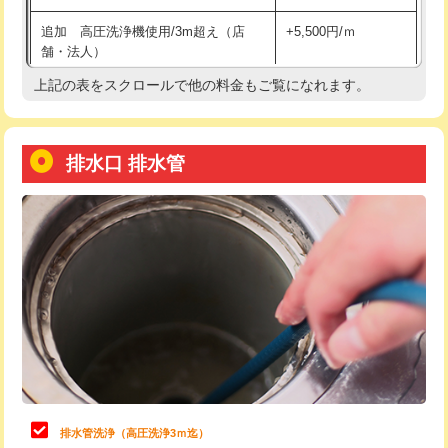
給水管工事※（土の掘削・埋め戻し作
11,000円
追加 高圧洗浄機使用/3m超え（店
+5,500円/ｍ
業)
舗・法人）
給水管工事※（塩ビ管（VP・HI）使
33,000円
上記の表をスクロールで他の料金もご覧になれます。
高度高圧洗浄換
現地調査
用/3ｍまで)
トーラー作業
16,500円
給水管工事※（塩ビ管（VP・HI）使
+8,800円
用（追加）/3ｍ超え)
排水口 排水管
トーラー機使用/3mまで
33,000円
給水管工事※（ライニング鋼管・銅
44,000円
追加トーラー機使用/3m超え
+3,300円
管・ポリ管・HT管使用/3ｍまで)
カメラ調査
33,000円
給水管工事※（ライニング鋼管・銅
+8,800円
管・ポリ管・HT管使用/3ｍ超え)
桝清掃
8,800円
排水管工事（土の掘削・埋め戻し作
11,000円~
止水・漏水調査・防水処理・清掃・修
11,000円
業）
理・調整・分解・加工など（軽作業）
排水管工事（排水管工事/3ｍまで）
55,000円
止水・漏水調査・防水処理・清掃・修
22,000円
理・調整・分解・加工など（中作業）
排水管工事（追加 排水管工事/3ｍ超
+11,000円
排水管洗浄（高圧洗浄3ｍ迄）
え）