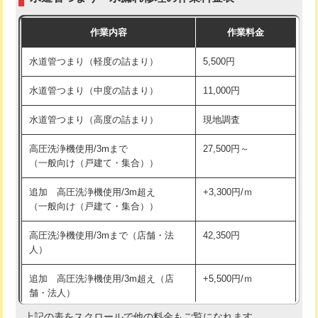
モルタル補修（厚さ10㎝まで）
27,500円
交換・取付(混合水栓（壁付・デッキ
16,500円+材料費
作業内容
作業料金
式・ワンホール）)
モルタル補修（厚さ10㎝超え）
38,500円
水道管つまり（軽度の詰まり）
5,500円
交換・取付(排水栓・排水トラップ
22,000円+材料費
洗面台設置
38,500円
（P/S/ポップアップ））
水道管つまり（中度の詰まり）
11,000円
化粧台設置
22,000円
交換・取付（その他部品）
11,000円+材料費
水道管つまり（高度の詰まり）
現地調査
追加人工
16,500円
持込商品取付（単水栓）
13,200円
高圧洗浄機使用/3mまで
27,500円～
廃棄・処分
現場見積
（一般向け（戸建て・集合））
持込商品取付（混合水栓）
16,500円
※給水管工事は20mmまでの価格です。
追加 高圧洗浄機使用/3m超え
+3,300円/ｍ
持込商品取付（浄水器・分岐水栓）
16,500円
（一般向け（戸建て・集合））
排水管工事（土の掘削・埋め戻し作
11,000円~
高圧洗浄機使用/3mまで（店舗・法
42,350円
業）
人）
排水管工事（排水管工事/3ｍまで）
55,000円
追加 高圧洗浄機使用/3m超え（店
+5,500円/ｍ
舗・法人）
排水管工事（追加 排水管工事/3ｍ超
+11,000円
え）
上記の表をスクロールで他の料金もご覧になれます。