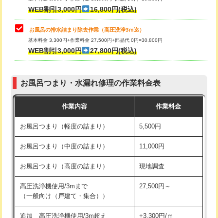
小便器トイレ脱着
現地見積
WEB割引3,000円
16,800円(税込)
その他部品の脱着
8,800円～
お風呂の排水詰まり除去作業（高圧洗浄3ｍ迄）
基本料金 3,300円+作業料金 27,500円+部品代 0円=30,800円
交換・取付（タンク）
22,000円+材料費
WEB割引3,000円
27,800円(税込)
交換・取付（便器）
22,000円+材料費
お風呂つまり・水漏れ修理の作業料金表
交換・取付（普通便座）
11,000円+材料費
作業内容
作業料金
交換・取付（温水洗浄便座）
16,500円+材料費
お風呂つまり（軽度の詰まり）
5,500円
交換・取付(単水栓（壁付・デッキ
13,200円+材料費
式）)
お風呂つまり（中度の詰まり）
11,000円
交換・取付(混合水栓（壁付・デッキ
16,500円+材料費
お風呂つまり（高度の詰まり）
現地調査
式・ワンホール）)
高圧洗浄機使用/3mまで
27,500円～
交換・取付(排水栓・排水トラップ
22,000円+材料費
（一般向け（戸建て・集合））
（P/S/ポップアップ））
追加 高圧洗浄機使用/3m超え
+3,300円/ｍ
交換・取付（その他部品）
11,000円+材料費