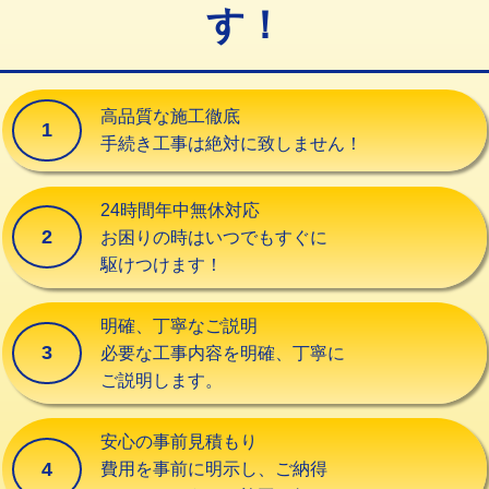
す！
交換・取付（タンク）
22,000円+材料費
交換・取付(単水栓（壁付・デッキ
13,200円+材料費
式）)
高品質な施工徹底
1
交換・取付(混合水栓（壁付・デッキ
16,500円+材料費
手続き工事は絶対に致しません！
式・ワンホール）)
交換・取付(排水栓・排水トラップ
22,000円+材料費
24時間年中無休対応
（P/S/ポップアップ））
2
お困りの時はいつでもすぐに
駆けつけます！
交換・取付（その他部品）
11,000円+材料費
持込商品取付（単水栓）
13,200円
明確、丁寧なご説明
3
必要な工事内容を明確、丁寧に
持込商品取付（混合水栓）
16,500円
ご説明します。
持込商品取付（浄水器・分岐水栓）
16,500円
安心の事前見積もり
給水管工事※（ホール加工)
16,500円
4
費用を事前に明示し、ご納得