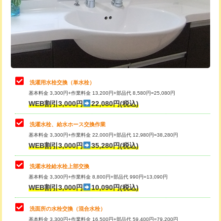
桝清掃
8,800円
給水管工事※（塩ビ管（VP・HI）使
+8,800円
用（追加）/3ｍ超え)
止水・漏水調査・防水処理・清掃・修
11,000円
理・調整・分解・加工など（軽作業）
給水管工事※（ライニング鋼管・銅
44,000円
管・ポリ管・HT管使用/3ｍまで)
止水・漏水調査・防水処理・清掃・修
22,000円
理・調整・分解・加工など（中作業）
給水管工事※（ライニング鋼管・銅
+8,800円
洗濯用水栓交換（単水栓）
管・ポリ管・HT管使用/3ｍ超え)
基本料金 3,300円+作業料金 13,200円+部品代 8,580円=25,080円
止水・漏水調査・防水処理・清掃・修
33,000円
WEB割引3,000円
22,080円(税込)
理・調整・分解・加工など（重作業）
排水管工事（土の掘削・埋め戻し作
11,000円~
業）
洗濯水栓、給水ホース交換作業
キッチンタンク脱着
16,500円
基本料金 3,300円+作業料金 22,000円+部品代 12,980円=38,280円
排水管工事（排水管工事/3ｍまで）
55,000円
WEB割引3,000円
35,280円(税込)
その他部品の脱着
8,800円～
排水管工事（追加 排水管工事/3ｍ超
+11,000円
交換・取付（タンク）
22,000円+材料費
洗濯水栓給水栓上部交換
え）
基本料金 3,300円+作業料金 8,800円+部品代 990円=13,090円
交換・取付(単水栓（壁付・デッキ
13,200円+材料費
WEB割引3,000円
10,090円(税込)
マス交換（土の掘削・埋め戻し作業）
11,000円~
式）)
洗面所の水栓交換（混合水栓）
マス交換（深さ50㎝未満）
55,000円
交換・取付(混合水栓（壁付・デッキ
16,500円+材料費
基本料金 3,300円+作業料金 16,500円+部品代 59,400円=79,200円