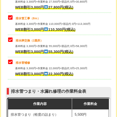
基本料金 3,300円+作業料金 27,500円+部品代 0円=30,800円
止水・漏水調査・防水処理・清掃・修
33,000円
WEB割引3,000円
27,800円(税込)
理・調整・分解・加工など（重作業）
マス交換（土の掘削・埋め戻し作業）
11,000円~
排水管工事（8ｍ）
その他部品の脱着
8,800円～
マス交換（深さ50㎝未満）
55,000円
基本料金 3,300円+作業料金 110,000円+部品代 0円=113,300円
WEB割引3,000円
110,300円(税込)
交換・取付（タンク）
22,000円+材料費
マス交換（深さ50㎝以上）
66,000円
交換・取付(単水栓（壁付・デッキ
13,200円+材料費
コンクリート斫り（厚さ10㎝まで）
27,500円
排水桝交換（1箇所）
式）)
基本料金 3,300円+作業料金 55,000円+部品代 0円=58,300円
コンクリート斫り（厚さ10㎝超え）
38,500円
WEB割引3,000円
55,300円(税込)
交換・取付(混合水栓（壁付・デッキ
16,500円+材料費
式・ワンホール）)
モルタル補修（厚さ10㎝まで）
27,500円
排水管補修
基本料金 3,300円+作業料金 22,000円+部品代 0円=25,300円
交換・取付(排水栓・排水トラップ
22,000円+材料費
モルタル補修（厚さ10㎝超え）
38,500円
WEB割引3,000円
22,300円(税込)
（P/S/ポップアップ））
台所シンク・作業台設置
現場見積
交換・取付（その他部品）
11,000円+材料費
排水管つまり・水漏れ修理の作業料金表
追加人工
16,500円
持込商品取付（単水栓）
13,200円
作業内容
作業料金
廃棄・処分
現場見積
持込商品取付（混合水栓）
16,500円
排水管つまり（軽度の詰まり）
5,500円