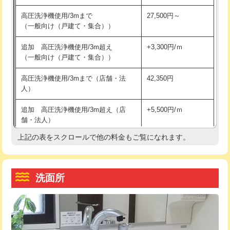
交換・取付（その他部品）
11,000円+材料費
マス交換（土の掘削・埋め戻し作業）
11,000円~
高圧洗浄機使用/3mまで
27,500円～
（一般向け（戸建て・集合））
持込商品取付（単水栓）
13,200円
マス交換（深さ50㎝未満）
55,000円
追加 高圧洗浄機使用/3m超え
+3,300円/ｍ
持込商品取付（混合水栓）
16,500円
マス交換（深さ50㎝以上）
66,000円
（一般向け（戸建て・集合））
持込商品取付（浄水器・分岐水栓）
16,500円
コンクリート斫り（厚さ10㎝まで）
27,500円
高圧洗浄機使用/3mまで（店舗・法
42,350円
人）
給水管工事※（ホール加工)
16,500円
コンクリート斫り（厚さ10㎝超え）
38,500円
追加 高圧洗浄機使用/3m超え（店
+5,500円/ｍ
給水管工事※（バンド止め)
3,300円
モルタル補修（厚さ10㎝まで）
27,500円
舗・法人）
給水管工事※（支持金具設置)
5,500円
モルタル補修（厚さ10㎝超え）
38,500円
上記の表をスクロールで他の料金もご覧になれます。
高度高圧洗浄換
現地調査
給水管工事※（保温材使用（バンド止
5,500円
洗面台設置
38,500円
トーラー作業
16,500円
め込み）)
洗面所
追加人工
16,500円
トーラー機使用/3mまで
33,000円
給水管工事※（土の掘削・埋め戻し作
11,000円
業)
廃棄・処分
現場見積
追加トーラー機使用/3m超え
+3,300円
給水管工事※（塩ビ管（VP・HI）使
33,000円
※給水管工事は20mmまでの価格です。
カメラ調査
33,000円
用/3ｍまで)