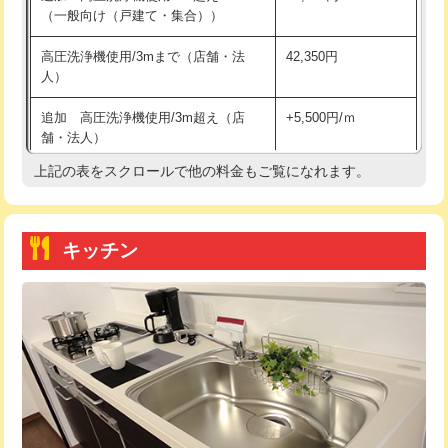
（一般向け（戸建て・集合））
持込商品取付（単水栓）
13,200円
高圧洗浄機使用/3mまで（店舗・法
42,350円
人）
持込商品取付（混合水栓）
16,500円
追加 高圧洗浄機使用/3m超え（店
+5,500円/ｍ
持込商品取付（浄水器・分岐水栓）
16,500円
舗・法人）
持込商品取付（温水洗浄便座）
22,000円
上記の表をスクロールで他の料金もご覧になれます。
高度高圧洗浄換
現地調査
持込商品取付（普通便座⇔温水洗浄便
22,000円
トーラー作業
16,500円
座）
キッチン
トーラー機使用/3mまで
33,000円
給水管工事※（ホール加工)
16,500円
追加トーラー機使用/3m超え
+3,300円
給水管工事※（バンド止め)
3,300円
カメラ調査
33,000円
給水管工事※（支持金具設置)
5,500円
桝清掃
8,800円
給水管工事※（保温材使用（バンド止
5,500円
め込み）)
止水・漏水調査・防水処理・清掃・修
11,000円
理・調整・分解・加工など（軽作業）