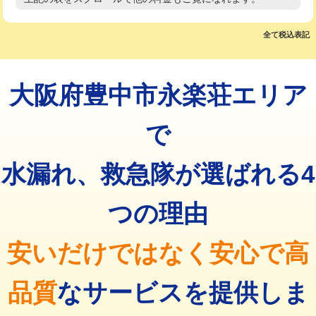
高度高圧洗浄換
現地調査
マス交換（土の掘削・埋め戻し作業）
11,000円~
トーラー作業
16,500円
全て税込表記
マス交換（深さ50㎝未満）
55,000円
トーラー機使用/3mまで
33,000円
マス交換（深さ50㎝以上）
66,000円
大阪府豊中市永楽荘エリア
追加トーラー機使用/3m超え
+3,300円
コンクリート斫り（厚さ10㎝まで）
27,500円
カメラ調査
33,000円
で
コンクリート斫り（厚さ10㎝超え）
38,500円
桝清掃
8,800円
水漏れ、救急隊が選ばれる4
モルタル補修（厚さ10㎝まで）
27,500円
止水・漏水調査・防水処理・清掃・修
11,000円
理・調整・分解・加工など（軽作業）
モルタル補修（厚さ10㎝超え）
38,500円
つの理由
止水・漏水調査・防水処理・清掃・修
22,000円
追加人工
16,500円
理・調整・分解・加工など（中作業）
安いだけではなく安心で高
廃棄・処分
現場見積
止水・漏水調査・防水処理・清掃・修
33,000円
理・調整・分解・加工など（重作業）
品質
なサービスを提供しま
その他部品の脱着
8,800円～