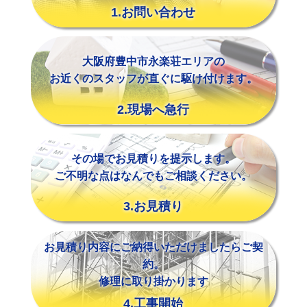
1.お問い合わせ
大阪府豊中市永楽荘エリアの
お近くのスタッフが直ぐに駆け付けます。
2.現場へ急行
その場でお見積りを提示します。
ご不明な点はなんでもご相談ください。
3.お見積り
お見積り内容にご納得いただけましたらご契
約。
修理に取り掛かります
4.工事開始