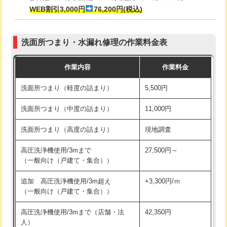
式・ワンホール）)
WEB割引3,000円
76,200円(税込)
マス交換（深さ50㎝以上）
66,000円
交換・取付(排水栓・排水トラップ
22,000円+材料費
コンクリート斫り（厚さ10㎝まで）
27,500円
（P/S/ポップアップ））
洗面所つまり・水漏れ修理の作業料金表
コンクリート斫り（厚さ10㎝超え）
38,500円
交換・取付（その他部品）
11,000円+材料費
作業内容
作業料金
モルタル補修（厚さ10㎝まで）
27,500円
持込商品取付（単水栓）
13,200円
洗面所つまり（軽度の詰まり）
5,500円
モルタル補修（厚さ10㎝超え）
38,500円
持込商品取付（混合水栓）
16,500円
洗面所つまり（中度の詰まり）
11,000円
洗面台設置
38,500円
持込商品取付（浄水器・分岐水栓）
16,500円
洗面所つまり（高度の詰まり）
現地調査
バスタブ設置
現場見積
給水管工事※（ホール加工)
16,500円
高圧洗浄機使用/3mまで
27,500円～
追加人工
16,500円
（一般向け（戸建て・集合））
給水管工事※（バンド止め)
3,300円
廃棄・処分
現場見積
追加 高圧洗浄機使用/3m超え
+3,300円/ｍ
給水管工事※（支持金具設置)
5,500円
（一般向け（戸建て・集合））
※給水管工事は20mmまでの価格です。
給水管工事※（保温材使用（バンド止
5,500円
高圧洗浄機使用/3mまで（店舗・法
42,350円
め込み）)
人）