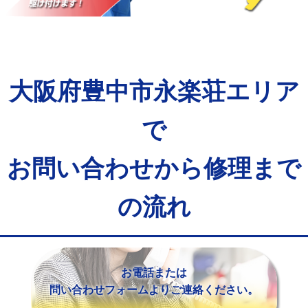
マス交換（土の掘削・埋め戻し作業）
11,000円~
マス交換（深さ50㎝未満）
55,000円
マス交換（深さ50㎝以上）
66,000円
大阪府豊中市永楽荘エリア
コンクリート斫り（厚さ10㎝まで）
27,500円
コンクリート斫り（厚さ10㎝超え）
38,500円
で
モルタル補修（厚さ10㎝まで）
27,500円
お問い合わせから修理まで
モルタル補修（厚さ10㎝超え）
38,500円
の流れ
追加人工
16,500円
廃棄・処分
現場見積
※給水管工事は20mmまでの価格です。
お電話または
問い合わせフォームよりご連絡ください。