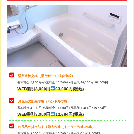
追加トーラー機使用/3m超え
+3,300円
カメラ調査
33,000円
桝清掃
8,800円
止水・漏水調査・防水処理・清掃・修
11,000円
理・調整・分解・加工など（軽作業）
止水・漏水調査・防水処理・清掃・修
22,000円
理・調整・分解・加工など（中作業）
浴室水栓交換（壁付サーモ 混合水栓）
基本料金 3,300円+作業料金 16,500円+部品代 46,200円=66,000円
止水・漏水調査・防水処理・清掃・修
33,000円
WEB割引3,000円
63,000円(税込)
理・調整・分解・加工など（重作業）
お風呂の部品交換（ハンドル交換）
トイレタンク脱着
16,500円
基本料金 3,300円+作業料金 11,000円+部品代 1,364円=15,664円
WEB割引3,000円
12,664円(税込)
トイレ便器脱着
16,500円
タンクレストイレ脱着
33,000円
お風呂の排水詰まり除去作業（トーラー作業3ｍ迄）
基本料金 3,300円+作業料金 16,500円+部品代 0円=19,800円