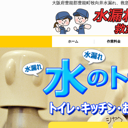
大阪府豊能郡豊能町牧向井水漏れ、救
ホーム
作業料金