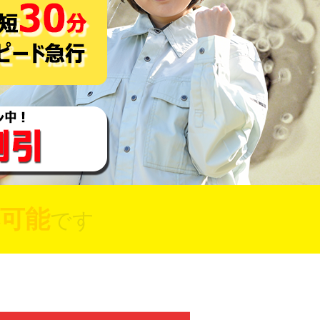
可能
です