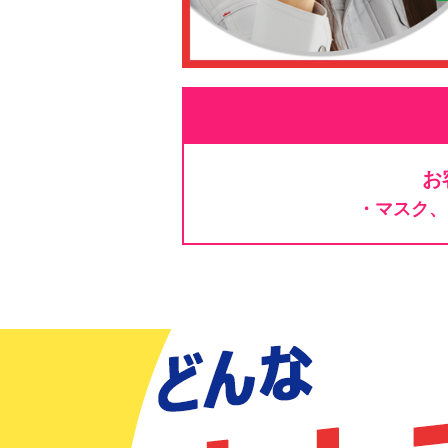
お
・マスク