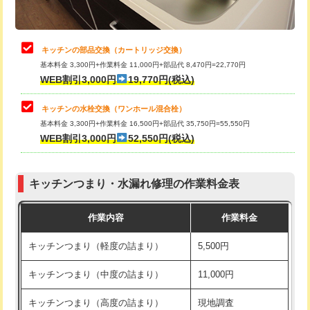
給水管工事※（土の掘削・埋め戻し作
11,000円
業)
止水・漏水調査・防水処理・清掃・修
22,000円
理・調整・分解・加工など（中作業）
給水管工事※（塩ビ管（VP・HI）使
33,000円
キッチンの部品交換（カートリッジ交換）
用/3ｍまで)
基本料金 3,300円+作業料金 11,000円+部品代 8,470円=22,770円
止水・漏水調査・防水処理・清掃・修
33,000円
WEB割引3,000円
19,770円(税込)
理・調整・分解・加工など（重作業）
給水管工事※（塩ビ管（VP・HI）使
+8,800円
用（追加）/3ｍ超え)
キッチンの水栓交換（ワンホール混合栓）
お風呂タンク脱着
16,500円
基本料金 3,300円+作業料金 16,500円+部品代 35,750円=55,550円
給水管工事※（ライニング鋼管・銅
44,000円
WEB割引3,000円
52,550円(税込)
その他部品の脱着
8,800円～
管・ポリ管・HT管使用/3ｍまで)
交換・取付（タンク）
22,000円+材料費
給水管工事※（ライニング鋼管・銅
+8,800円
管・ポリ管・HT管使用/3ｍ超え)
キッチンつまり・水漏れ修理の作業料金表
交換・取付(単水栓（壁付・デッキ
13,200円+材料費
式）)
排水管工事（土の掘削・埋め戻し作
11,000円~
作業内容
作業料金
業）
交換・取付(混合水栓（壁付・デッキ
16,500円+材料費
キッチンつまり（軽度の詰まり）
5,500円
式・ワンホール）)
排水管工事（排水管工事/3ｍまで）
55,000円
キッチンつまり（中度の詰まり）
11,000円
交換・取付(排水栓・排水トラップ
22,000円+材料費
排水管工事（追加 排水管工事/3ｍ超
+11,000円
（P/S/ポップアップ））
え）
キッチンつまり（高度の詰まり）
現地調査