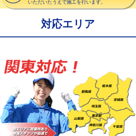
いただいたうえで施工を行います。
給水管工事※（バンド止め)
3,300円
給水管工事※（支持金具設置)
5,500円
対応エリア
給水管工事※（保温材使用（バンド止
5,500円
め込み）)
給水管工事※（土の掘削・埋め戻し作
11,000円
業)
給水管工事※（塩ビ管（VP・HI）使
33,000円
用/3ｍまで)
給水管工事※（塩ビ管（VP・HI）使
+8,800円
用（追加）/3ｍ超え)
給水管工事※（ライニング鋼管・銅
44,000円
管・ポリ管・HT管使用/3ｍまで)
給水管工事※（ライニング鋼管・銅
+8,800円
管・ポリ管・HT管使用/3ｍ超え)