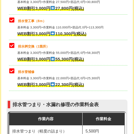
基本料金 3,300円+作業料金 27,500円+部品代 0円=30,800円
止水・漏水調査・防水処理・清掃・修
33,000円
WEB割引3,000円
27,800円(税込)
理・調整・分解・加工など（重作業）
マス交換（土の掘削・埋め戻し作業）
11,000円~
排水管工事（8ｍ）
その他部品の脱着
8,800円～
マス交換（深さ50㎝未満）
55,000円
基本料金 3,300円+作業料金 110,000円+部品代 0円=113,300円
WEB割引3,000円
110,300円(税込)
交換・取付（タンク）
22,000円+材料費
マス交換（深さ50㎝以上）
66,000円
交換・取付(単水栓（壁付・デッキ
13,200円+材料費
コンクリート斫り（厚さ10㎝まで）
27,500円
排水桝交換（1箇所）
式）)
基本料金 3,300円+作業料金 55,000円+部品代 0円=58,300円
コンクリート斫り（厚さ10㎝超え）
38,500円
WEB割引3,000円
55,300円(税込)
交換・取付(混合水栓（壁付・デッキ
16,500円+材料費
式・ワンホール）)
モルタル補修（厚さ10㎝まで）
27,500円
排水管補修
基本料金 3,300円+作業料金 22,000円+部品代 0円=25,300円
交換・取付(排水栓・排水トラップ
22,000円+材料費
モルタル補修（厚さ10㎝超え）
38,500円
WEB割引3,000円
22,300円(税込)
（P/S/ポップアップ））
台所シンク・作業台設置
現場見積
交換・取付（その他部品）
11,000円+材料費
排水管つまり・水漏れ修理の作業料金表
追加人工
16,500円
持込商品取付（単水栓）
13,200円
作業内容
作業料金
廃棄・処分
現場見積
持込商品取付（混合水栓）
16,500円
排水管つまり（軽度の詰まり）
5,500円