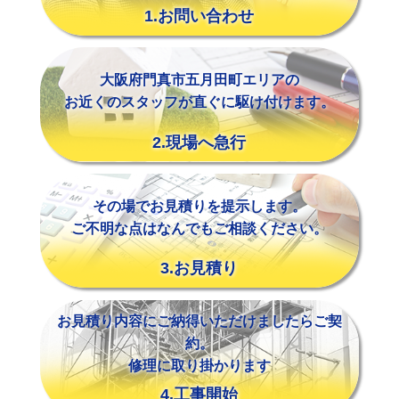
1.お問い合わせ
大阪府門真市五月田町エリアの
お近くのスタッフが直ぐに駆け付けます。
2.現場へ急行
その場でお見積りを提示します。
ご不明な点はなんでもご相談ください。
3.お見積り
お見積り内容にご納得いただけましたらご契
約。
修理に取り掛かります
4.工事開始