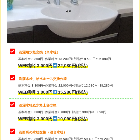
桝清掃
8,800円
給水管工事※（塩ビ管（VP・HI）使
+8,800円
用（追加）/3ｍ超え)
止水・漏水調査・防水処理・清掃・修
11,000円
理・調整・分解・加工など（軽作業）
給水管工事※（ライニング鋼管・銅
44,000円
管・ポリ管・HT管使用/3ｍまで)
止水・漏水調査・防水処理・清掃・修
22,000円
理・調整・分解・加工など（中作業）
給水管工事※（ライニング鋼管・銅
+8,800円
洗濯用水栓交換（単水栓）
管・ポリ管・HT管使用/3ｍ超え)
基本料金 3,300円+作業料金 13,200円+部品代 8,580円=25,080円
止水・漏水調査・防水処理・清掃・修
33,000円
WEB割引3,000円
22,080円(税込)
理・調整・分解・加工など（重作業）
排水管工事（土の掘削・埋め戻し作
11,000円~
業）
洗濯水栓、給水ホース交換作業
キッチンタンク脱着
16,500円
基本料金 3,300円+作業料金 22,000円+部品代 12,980円=38,280円
排水管工事（排水管工事/3ｍまで）
55,000円
WEB割引3,000円
35,280円(税込)
その他部品の脱着
8,800円～
排水管工事（追加 排水管工事/3ｍ超
+11,000円
交換・取付（タンク）
22,000円+材料費
洗濯水栓給水栓上部交換
え）
基本料金 3,300円+作業料金 8,800円+部品代 990円=13,090円
交換・取付(単水栓（壁付・デッキ
13,200円+材料費
WEB割引3,000円
10,090円(税込)
マス交換（土の掘削・埋め戻し作業）
11,000円~
式）)
洗面所の水栓交換（混合水栓）
マス交換（深さ50㎝未満）
55,000円
交換・取付(混合水栓（壁付・デッキ
16,500円+材料費
基本料金 3,300円+作業料金 16,500円+部品代 59,400円=79,200円