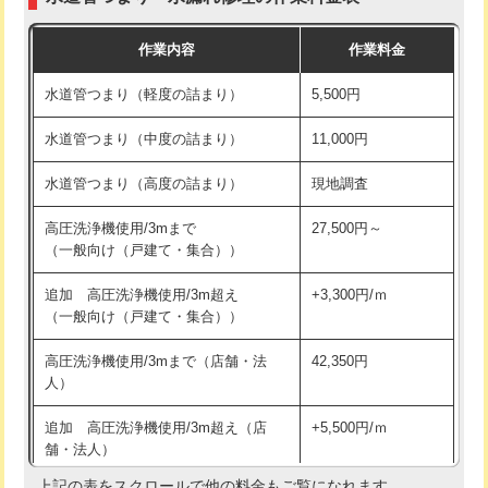
モルタル補修（厚さ10㎝まで）
27,500円
交換・取付(混合水栓（壁付・デッキ
16,500円+材料費
作業内容
作業料金
式・ワンホール）)
モルタル補修（厚さ10㎝超え）
38,500円
水道管つまり（軽度の詰まり）
5,500円
交換・取付(排水栓・排水トラップ
22,000円+材料費
洗面台設置
38,500円
（P/S/ポップアップ））
水道管つまり（中度の詰まり）
11,000円
化粧台設置
22,000円
交換・取付（その他部品）
11,000円+材料費
水道管つまり（高度の詰まり）
現地調査
追加人工
16,500円
持込商品取付（単水栓）
13,200円
高圧洗浄機使用/3mまで
27,500円～
廃棄・処分
現場見積
（一般向け（戸建て・集合））
持込商品取付（混合水栓）
16,500円
※給水管工事は20mmまでの価格です。
追加 高圧洗浄機使用/3m超え
+3,300円/ｍ
持込商品取付（浄水器・分岐水栓）
16,500円
（一般向け（戸建て・集合））
排水管工事（土の掘削・埋め戻し作
11,000円~
高圧洗浄機使用/3mまで（店舗・法
42,350円
業）
人）
排水管工事（排水管工事/3ｍまで）
55,000円
追加 高圧洗浄機使用/3m超え（店
+5,500円/ｍ
舗・法人）
排水管工事（追加 排水管工事/3ｍ超
+11,000円
え）
上記の表をスクロールで他の料金もご覧になれます。