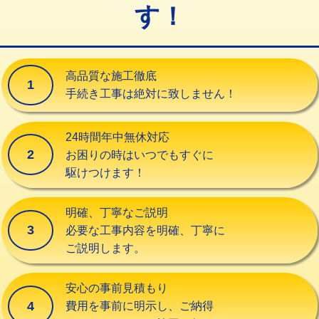
す！
交換・取付（タンク）
22,000円+材料費
交換・取付(単水栓（壁付・デッキ
13,200円+材料費
式）)
高品質な施工徹底
1
交換・取付(混合水栓（壁付・デッキ
16,500円+材料費
手続き工事は絶対に致しません！
式・ワンホール）)
交換・取付(排水栓・排水トラップ
22,000円+材料費
24時間年中無休対応
（P/S/ポップアップ））
2
お困りの時はいつでもすぐに
駆けつけます！
交換・取付（その他部品）
11,000円+材料費
持込商品取付（単水栓）
13,200円
明確、丁寧なご説明
3
必要な工事内容を明確、丁寧に
持込商品取付（混合水栓）
16,500円
ご説明します。
持込商品取付（浄水器・分岐水栓）
16,500円
安心の事前見積もり
給水管工事※（ホール加工)
16,500円
4
費用を事前に明示し、ご納得