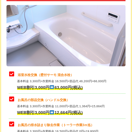
追加トーラー機使用/3m超え
+3,300円
カメラ調査
33,000円
桝清掃
8,800円
止水・漏水調査・防水処理・清掃・修
11,000円
理・調整・分解・加工など（軽作業）
止水・漏水調査・防水処理・清掃・修
22,000円
理・調整・分解・加工など（中作業）
浴室水栓交換（壁付サーモ 混合水栓）
基本料金 3,300円+作業料金 16,500円+部品代 46,200円=66,000円
止水・漏水調査・防水処理・清掃・修
33,000円
WEB割引3,000円
63,000円(税込)
理・調整・分解・加工など（重作業）
お風呂の部品交換（ハンドル交換）
トイレタンク脱着
16,500円
基本料金 3,300円+作業料金 11,000円+部品代 1,364円=15,664円
WEB割引3,000円
12,664円(税込)
トイレ便器脱着
16,500円
タンクレストイレ脱着
33,000円
お風呂の排水詰まり除去作業（トーラー作業3ｍ迄）
基本料金 3,300円+作業料金 16,500円+部品代 0円=19,800円