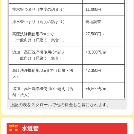
※給水管工事は20mmまでの価格です。
持込商品取付（浄水器・分岐水栓）
16,500円
排水管つまり（中度の詰まり）
11,000円
給水管工事※（ホール加工)
16,500円
排水管つまり（高度の詰まり）
現地調査
給水管工事※（バンド止め)
3,300円
高圧洗浄機使用/3mまで
27,500円～
（一般向け（戸建て・集合））
給水管工事※（支持金具設置)
5,500円
追加 高圧洗浄機使用/3m超え
+3,300円/ｍ
給水管工事※（保温材使用（バンド止
5,500円
（一般向け（戸建て・集合））
め込み）)
高圧洗浄機使用/3mまで（店舗・法
42,350円
給水管工事※（土の掘削・埋め戻し作
11,000円
人）
業)
追加 高圧洗浄機使用/3m超え（店
+5,500円/ｍ
給水管工事※（塩ビ管（VP・HI）使
33,000円
舗・法人）
用/3ｍまで)
上記の表をスクロールで他の料金もご覧になれます。
高度高圧洗浄換
現地調査
給水管工事※（塩ビ管（VP・HI）使
+8,800円
用（追加）/3ｍ超え)
トーラー作業
16,500円
給水管工事※（ライニング鋼管・銅
44,000円
水道管
トーラー機使用/3mまで
33,000円
管・ポリ管・HT管使用/3ｍまで)