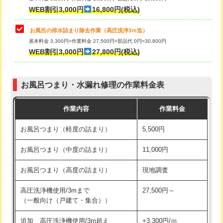
小便器トイレ脱着
現地見積
WEB割引3,000円
16,800円(税込)
その他部品の脱着
8,800円～
お風呂の排水詰まり除去作業（高圧洗浄3ｍ迄）
基本料金 3,300円+作業料金 27,500円+部品代 0円=30,800円
交換・取付（タンク）
22,000円+材料費
WEB割引3,000円
27,800円(税込)
交換・取付（便器）
22,000円+材料費
お風呂つまり・水漏れ修理の作業料金表
交換・取付（普通便座）
11,000円+材料費
作業内容
作業料金
交換・取付（温水洗浄便座）
16,500円+材料費
お風呂つまり（軽度の詰まり）
5,500円
交換・取付(単水栓（壁付・デッキ
13,200円+材料費
式）)
お風呂つまり（中度の詰まり）
11,000円
交換・取付(混合水栓（壁付・デッキ
16,500円+材料費
お風呂つまり（高度の詰まり）
現地調査
式・ワンホール）)
高圧洗浄機使用/3mまで
27,500円～
交換・取付(排水栓・排水トラップ
22,000円+材料費
（一般向け（戸建て・集合））
（P/S/ポップアップ））
追加 高圧洗浄機使用/3m超え
+3,300円/ｍ
交換・取付（その他部品）
11,000円+材料費