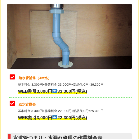
追加トーラー機使用/3m超え
+3,300円
給水管工事※（ライニング鋼管・銅
+8,800円
管・ポリ管・HT管使用/3ｍ超え)
カメラ調査
33,000円
排水管工事（土の掘削・埋め戻し作
11,000円~
桝清掃
8,800円
業）
止水・漏水調査・防水処理・清掃・修
11,000円
排水管工事（排水管工事/3ｍまで）
55,000円
理・調整・分解・加工など（軽作業）
排水管工事（追加 排水管工事/3ｍ超
+11,000円
止水・漏水調査・防水処理・清掃・修
22,000円
え）
理・調整・分解・加工など（中作業）
給水管補修（3ｍ迄）
マス交換（土の掘削・埋め戻し作業）
11,000円~
基本料金 3,300円+作業料金 33,000円+部品代 0円=36,300円
止水・漏水調査・防水処理・清掃・修
33,000円
WEB割引3,000円
33,300円(税込)
理・調整・分解・加工など（重作業）
マス交換（深さ50㎝未満）
55,000円
給水管撤去
その他部品の脱着
8,800円～
マス交換（深さ50㎝以上）
66,000円
基本料金 3,300円+作業料金 22,000円+部品代 0円=25,300円
WEB割引3,000円
22,300円(税込)
交換・取付（タンク）
22,000円+材料費
コンクリート斫り（厚さ10㎝まで）
27,500円
交換・取付(単水栓（壁付・デッキ
13,200円+材料費
コンクリート斫り（厚さ10㎝超え）
38,500円
式）)
水道管つまり・水漏れ修理の作業料金表