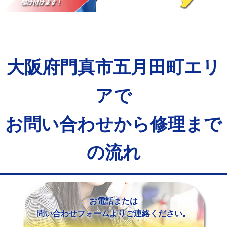
マス交換（土の掘削・埋め戻し作業）
11,000円~
マス交換（深さ50㎝未満）
55,000円
マス交換（深さ50㎝以上）
66,000円
大阪府門真市五月田町エリ
コンクリート斫り（厚さ10㎝まで）
27,500円
コンクリート斫り（厚さ10㎝超え）
38,500円
アで
モルタル補修（厚さ10㎝まで）
27,500円
お問い合わせから修理まで
モルタル補修（厚さ10㎝超え）
38,500円
の流れ
追加人工
16,500円
廃棄・処分
現場見積
※給水管工事は20mmまでの価格です。
お電話または
問い合わせフォームよりご連絡ください。