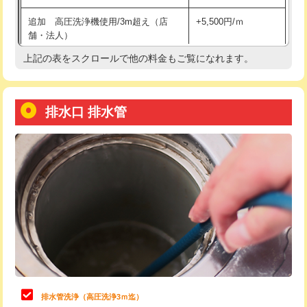
給水管工事※（土の掘削・埋め戻し作
11,000円
追加 高圧洗浄機使用/3m超え（店
+5,500円/ｍ
業)
舗・法人）
給水管工事※（塩ビ管（VP・HI）使
33,000円
上記の表をスクロールで他の料金もご覧になれます。
高度高圧洗浄換
現地調査
用/3ｍまで)
トーラー作業
16,500円
給水管工事※（塩ビ管（VP・HI）使
+8,800円
用（追加）/3ｍ超え)
排水口 排水管
トーラー機使用/3mまで
33,000円
給水管工事※（ライニング鋼管・銅
44,000円
追加トーラー機使用/3m超え
+3,300円
管・ポリ管・HT管使用/3ｍまで)
カメラ調査
33,000円
給水管工事※（ライニング鋼管・銅
+8,800円
管・ポリ管・HT管使用/3ｍ超え)
桝清掃
8,800円
排水管工事（土の掘削・埋め戻し作
11,000円~
止水・漏水調査・防水処理・清掃・修
11,000円
業）
理・調整・分解・加工など（軽作業）
排水管工事（排水管工事/3ｍまで）
55,000円
止水・漏水調査・防水処理・清掃・修
22,000円
理・調整・分解・加工など（中作業）
排水管工事（追加 排水管工事/3ｍ超
+11,000円
排水管洗浄（高圧洗浄3ｍ迄）
え）