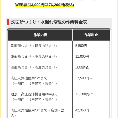
式・ワンホール）)
WEB割引3,000円
76,200円(税込)
マス交換（深さ50㎝以上）
66,000円
交換・取付(排水栓・排水トラップ
22,000円+材料費
コンクリート斫り（厚さ10㎝まで）
27,500円
（P/S/ポップアップ））
洗面所つまり・水漏れ修理の作業料金表
コンクリート斫り（厚さ10㎝超え）
38,500円
交換・取付（その他部品）
11,000円+材料費
作業内容
作業料金
モルタル補修（厚さ10㎝まで）
27,500円
持込商品取付（単水栓）
13,200円
洗面所つまり（軽度の詰まり）
5,500円
モルタル補修（厚さ10㎝超え）
38,500円
持込商品取付（混合水栓）
16,500円
洗面所つまり（中度の詰まり）
11,000円
洗面台設置
38,500円
持込商品取付（浄水器・分岐水栓）
16,500円
洗面所つまり（高度の詰まり）
現地調査
バスタブ設置
現場見積
給水管工事※（ホール加工)
16,500円
高圧洗浄機使用/3mまで
27,500円～
追加人工
16,500円
（一般向け（戸建て・集合））
給水管工事※（バンド止め)
3,300円
廃棄・処分
現場見積
追加 高圧洗浄機使用/3m超え
+3,300円/ｍ
給水管工事※（支持金具設置)
5,500円
（一般向け（戸建て・集合））
※給水管工事は20mmまでの価格です。
給水管工事※（保温材使用（バンド止
5,500円
高圧洗浄機使用/3mまで（店舗・法
42,350円
め込み）)
人）