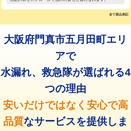
高度高圧洗浄換
現地調査
マス交換（土の掘削・埋め戻し作業）
11,000円~
トーラー作業
16,500円
全て税込表記
マス交換（深さ50㎝未満）
55,000円
トーラー機使用/3mまで
33,000円
マス交換（深さ50㎝以上）
66,000円
大阪府門真市五月田町エリ
追加トーラー機使用/3m超え
+3,300円
コンクリート斫り（厚さ10㎝まで）
27,500円
カメラ調査
33,000円
アで
コンクリート斫り（厚さ10㎝超え）
38,500円
桝清掃
8,800円
水漏れ、救急隊が選ばれる4
モルタル補修（厚さ10㎝まで）
27,500円
止水・漏水調査・防水処理・清掃・修
11,000円
理・調整・分解・加工など（軽作業）
モルタル補修（厚さ10㎝超え）
38,500円
つの理由
止水・漏水調査・防水処理・清掃・修
22,000円
追加人工
16,500円
理・調整・分解・加工など（中作業）
安いだけではなく安心で高
廃棄・処分
現場見積
止水・漏水調査・防水処理・清掃・修
33,000円
理・調整・分解・加工など（重作業）
品質
なサービスを提供しま
その他部品の脱着
8,800円～