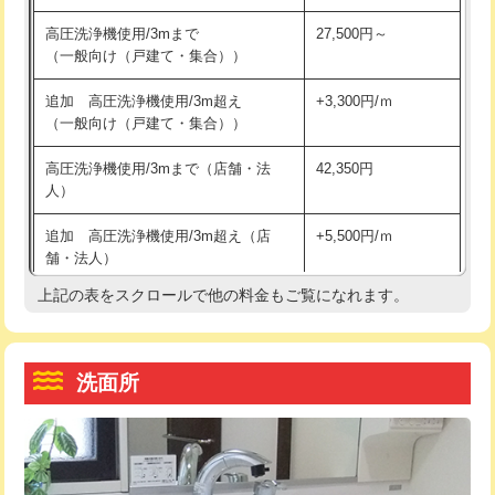
交換・取付（その他部品）
11,000円+材料費
マス交換（土の掘削・埋め戻し作業）
11,000円~
高圧洗浄機使用/3mまで
27,500円～
（一般向け（戸建て・集合））
持込商品取付（単水栓）
13,200円
マス交換（深さ50㎝未満）
55,000円
追加 高圧洗浄機使用/3m超え
+3,300円/ｍ
持込商品取付（混合水栓）
16,500円
マス交換（深さ50㎝以上）
66,000円
（一般向け（戸建て・集合））
持込商品取付（浄水器・分岐水栓）
16,500円
コンクリート斫り（厚さ10㎝まで）
27,500円
高圧洗浄機使用/3mまで（店舗・法
42,350円
人）
給水管工事※（ホール加工)
16,500円
コンクリート斫り（厚さ10㎝超え）
38,500円
追加 高圧洗浄機使用/3m超え（店
+5,500円/ｍ
給水管工事※（バンド止め)
3,300円
モルタル補修（厚さ10㎝まで）
27,500円
舗・法人）
給水管工事※（支持金具設置)
5,500円
モルタル補修（厚さ10㎝超え）
38,500円
上記の表をスクロールで他の料金もご覧になれます。
高度高圧洗浄換
現地調査
給水管工事※（保温材使用（バンド止
5,500円
洗面台設置
38,500円
トーラー作業
16,500円
め込み）)
洗面所
追加人工
16,500円
トーラー機使用/3mまで
33,000円
給水管工事※（土の掘削・埋め戻し作
11,000円
業)
廃棄・処分
現場見積
追加トーラー機使用/3m超え
+3,300円
給水管工事※（塩ビ管（VP・HI）使
33,000円
※給水管工事は20mmまでの価格です。
カメラ調査
33,000円
用/3ｍまで)