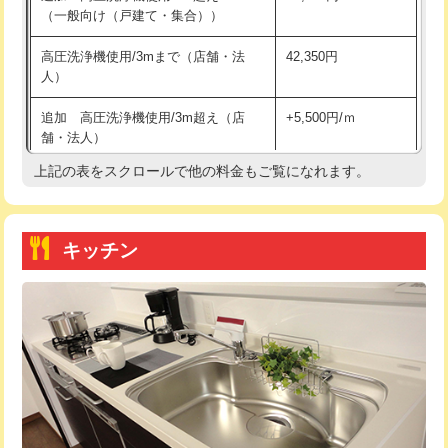
（一般向け（戸建て・集合））
持込商品取付（単水栓）
13,200円
高圧洗浄機使用/3mまで（店舗・法
42,350円
人）
持込商品取付（混合水栓）
16,500円
追加 高圧洗浄機使用/3m超え（店
+5,500円/ｍ
持込商品取付（浄水器・分岐水栓）
16,500円
舗・法人）
持込商品取付（温水洗浄便座）
22,000円
上記の表をスクロールで他の料金もご覧になれます。
高度高圧洗浄換
現地調査
持込商品取付（普通便座⇔温水洗浄便
22,000円
トーラー作業
16,500円
座）
キッチン
トーラー機使用/3mまで
33,000円
給水管工事※（ホール加工)
16,500円
追加トーラー機使用/3m超え
+3,300円
給水管工事※（バンド止め)
3,300円
カメラ調査
33,000円
給水管工事※（支持金具設置)
5,500円
桝清掃
8,800円
給水管工事※（保温材使用（バンド止
5,500円
め込み）)
止水・漏水調査・防水処理・清掃・修
11,000円
理・調整・分解・加工など（軽作業）