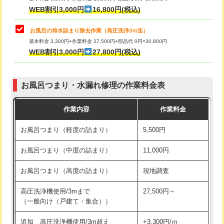
小便器トイレ脱着
現地見積
WEB割引3,000円
16,800円(税込)
その他部品の脱着
8,800円～
お風呂の排水詰まり除去作業（高圧洗浄3ｍ迄）
基本料金 3,300円+作業料金 27,500円+部品代 0円=30,800円
交換・取付（タンク）
22,000円+材料費
WEB割引3,000円
27,800円(税込)
交換・取付（便器）
22,000円+材料費
お風呂つまり・水漏れ修理の作業料金表
交換・取付（普通便座）
11,000円+材料費
作業内容
作業料金
交換・取付（温水洗浄便座）
16,500円+材料費
お風呂つまり（軽度の詰まり）
5,500円
交換・取付(単水栓（壁付・デッキ
13,200円+材料費
式）)
お風呂つまり（中度の詰まり）
11,000円
交換・取付(混合水栓（壁付・デッキ
16,500円+材料費
お風呂つまり（高度の詰まり）
現地調査
式・ワンホール）)
高圧洗浄機使用/3mまで
27,500円～
交換・取付(排水栓・排水トラップ
22,000円+材料費
（一般向け（戸建て・集合））
（P/S/ポップアップ））
追加 高圧洗浄機使用/3m超え
+3,300円/ｍ
交換・取付（その他部品）
11,000円+材料費