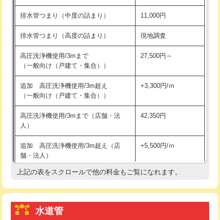
※給水管工事は20mmまでの価格です。
持込商品取付（浄水器・分岐水栓）
16,500円
排水管つまり（中度の詰まり）
11,000円
給水管工事※（ホール加工)
16,500円
排水管つまり（高度の詰まり）
現地調査
給水管工事※（バンド止め)
3,300円
高圧洗浄機使用/3mまで
27,500円～
（一般向け（戸建て・集合））
給水管工事※（支持金具設置)
5,500円
追加 高圧洗浄機使用/3m超え
+3,300円/ｍ
給水管工事※（保温材使用（バンド止
5,500円
（一般向け（戸建て・集合））
め込み）)
高圧洗浄機使用/3mまで（店舗・法
42,350円
給水管工事※（土の掘削・埋め戻し作
11,000円
人）
業)
追加 高圧洗浄機使用/3m超え（店
+5,500円/ｍ
給水管工事※（塩ビ管（VP・HI）使
33,000円
舗・法人）
用/3ｍまで)
上記の表をスクロールで他の料金もご覧になれます。
高度高圧洗浄換
現地調査
給水管工事※（塩ビ管（VP・HI）使
+8,800円
用（追加）/3ｍ超え)
トーラー作業
16,500円
給水管工事※（ライニング鋼管・銅
44,000円
水道管
トーラー機使用/3mまで
33,000円
管・ポリ管・HT管使用/3ｍまで)