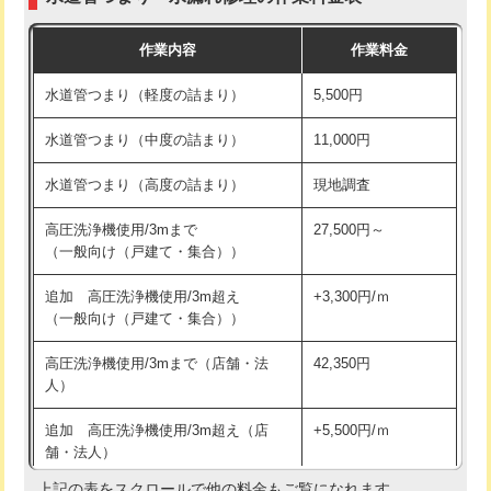
モルタル補修（厚さ10㎝まで）
27,500円
交換・取付(混合水栓（壁付・デッキ
16,500円+材料費
作業内容
作業料金
式・ワンホール）)
モルタル補修（厚さ10㎝超え）
38,500円
水道管つまり（軽度の詰まり）
5,500円
交換・取付(排水栓・排水トラップ
22,000円+材料費
洗面台設置
38,500円
（P/S/ポップアップ））
水道管つまり（中度の詰まり）
11,000円
化粧台設置
22,000円
交換・取付（その他部品）
11,000円+材料費
水道管つまり（高度の詰まり）
現地調査
追加人工
16,500円
持込商品取付（単水栓）
13,200円
高圧洗浄機使用/3mまで
27,500円～
廃棄・処分
現場見積
（一般向け（戸建て・集合））
持込商品取付（混合水栓）
16,500円
※給水管工事は20mmまでの価格です。
追加 高圧洗浄機使用/3m超え
+3,300円/ｍ
持込商品取付（浄水器・分岐水栓）
16,500円
（一般向け（戸建て・集合））
排水管工事（土の掘削・埋め戻し作
11,000円~
高圧洗浄機使用/3mまで（店舗・法
42,350円
業）
人）
排水管工事（排水管工事/3ｍまで）
55,000円
追加 高圧洗浄機使用/3m超え（店
+5,500円/ｍ
舗・法人）
排水管工事（追加 排水管工事/3ｍ超
+11,000円
え）
上記の表をスクロールで他の料金もご覧になれます。