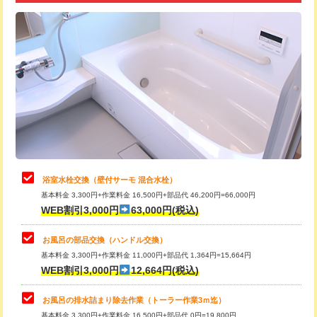
追加トーラー機使用/3m超え
+3,300円
カメラ調査
33,000円
桝清掃
8,800円
止水・漏水調査・防水処理・清掃・修
11,000円
理・調整・分解・加工など（軽作業）
止水・漏水調査・防水処理・清掃・修
22,000円
理・調整・分解・加工など（中作業）
浴室水栓交換（壁付サーモ 混合水栓）
基本料金 3,300円+作業料金 16,500円+部品代 46,200円=66,000円
止水・漏水調査・防水処理・清掃・修
33,000円
WEB割引3,000円
63,000円(税込)
理・調整・分解・加工など（重作業）
お風呂の部品交換（ハンドル交換）
トイレタンク脱着
16,500円
基本料金 3,300円+作業料金 11,000円+部品代 1,364円=15,664円
WEB割引3,000円
12,664円(税込)
トイレ便器脱着
16,500円
タンクレストイレ脱着
33,000円
お風呂の排水詰まり除去作業（トーラー作業3ｍ迄）
基本料金 3,300円+作業料金 16,500円+部品代 0円=19,800円