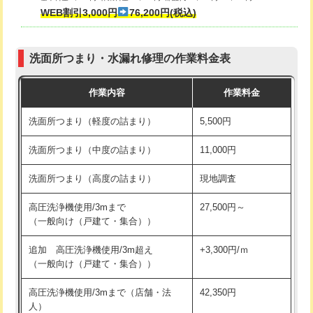
式・ワンホール）)
WEB割引3,000円
76,200円(税込)
マス交換（深さ50㎝以上）
66,000円
交換・取付(排水栓・排水トラップ
22,000円+材料費
コンクリート斫り（厚さ10㎝まで）
27,500円
（P/S/ポップアップ））
洗面所つまり・水漏れ修理の作業料金表
コンクリート斫り（厚さ10㎝超え）
38,500円
交換・取付（その他部品）
11,000円+材料費
作業内容
作業料金
モルタル補修（厚さ10㎝まで）
27,500円
持込商品取付（単水栓）
13,200円
洗面所つまり（軽度の詰まり）
5,500円
モルタル補修（厚さ10㎝超え）
38,500円
持込商品取付（混合水栓）
16,500円
洗面所つまり（中度の詰まり）
11,000円
洗面台設置
38,500円
持込商品取付（浄水器・分岐水栓）
16,500円
洗面所つまり（高度の詰まり）
現地調査
バスタブ設置
現場見積
給水管工事※（ホール加工)
16,500円
高圧洗浄機使用/3mまで
27,500円～
追加人工
16,500円
（一般向け（戸建て・集合））
給水管工事※（バンド止め)
3,300円
廃棄・処分
現場見積
追加 高圧洗浄機使用/3m超え
+3,300円/ｍ
給水管工事※（支持金具設置)
5,500円
（一般向け（戸建て・集合））
※給水管工事は20mmまでの価格です。
給水管工事※（保温材使用（バンド止
5,500円
高圧洗浄機使用/3mまで（店舗・法
42,350円
め込み）)
人）