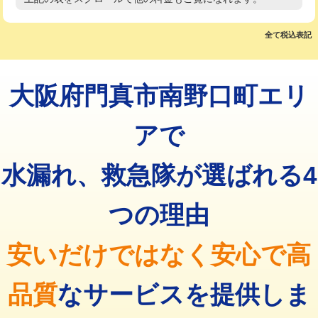
高度高圧洗浄換
現地調査
マス交換（土の掘削・埋め戻し作業）
11,000円~
トーラー作業
16,500円
全て税込表記
マス交換（深さ50㎝未満）
55,000円
トーラー機使用/3mまで
33,000円
マス交換（深さ50㎝以上）
66,000円
大阪府門真市南野口町エリ
追加トーラー機使用/3m超え
+3,300円
コンクリート斫り（厚さ10㎝まで）
27,500円
カメラ調査
33,000円
アで
コンクリート斫り（厚さ10㎝超え）
38,500円
桝清掃
8,800円
水漏れ、救急隊が選ばれる4
モルタル補修（厚さ10㎝まで）
27,500円
止水・漏水調査・防水処理・清掃・修
11,000円
理・調整・分解・加工など（軽作業）
モルタル補修（厚さ10㎝超え）
38,500円
つの理由
止水・漏水調査・防水処理・清掃・修
22,000円
追加人工
16,500円
理・調整・分解・加工など（中作業）
安いだけではなく安心で高
廃棄・処分
現場見積
止水・漏水調査・防水処理・清掃・修
33,000円
理・調整・分解・加工など（重作業）
品質
なサービスを提供しま
その他部品の脱着
8,800円～