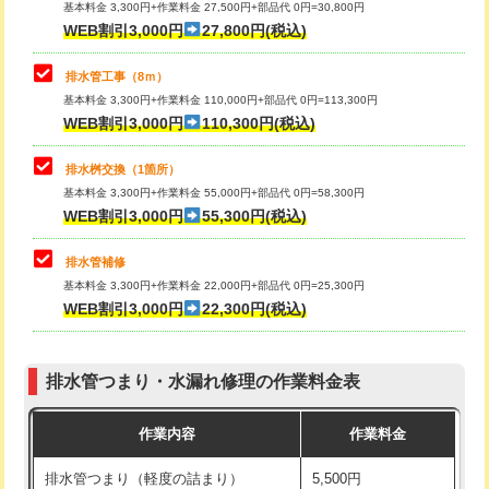
基本料金 3,300円+作業料金 27,500円+部品代 0円=30,800円
止水・漏水調査・防水処理・清掃・修
33,000円
WEB割引3,000円
27,800円(税込)
理・調整・分解・加工など（重作業）
マス交換（土の掘削・埋め戻し作業）
11,000円~
排水管工事（8ｍ）
その他部品の脱着
8,800円～
マス交換（深さ50㎝未満）
55,000円
基本料金 3,300円+作業料金 110,000円+部品代 0円=113,300円
WEB割引3,000円
110,300円(税込)
交換・取付（タンク）
22,000円+材料費
マス交換（深さ50㎝以上）
66,000円
交換・取付(単水栓（壁付・デッキ
13,200円+材料費
コンクリート斫り（厚さ10㎝まで）
27,500円
排水桝交換（1箇所）
式）)
基本料金 3,300円+作業料金 55,000円+部品代 0円=58,300円
コンクリート斫り（厚さ10㎝超え）
38,500円
WEB割引3,000円
55,300円(税込)
交換・取付(混合水栓（壁付・デッキ
16,500円+材料費
式・ワンホール）)
モルタル補修（厚さ10㎝まで）
27,500円
排水管補修
基本料金 3,300円+作業料金 22,000円+部品代 0円=25,300円
交換・取付(排水栓・排水トラップ
22,000円+材料費
モルタル補修（厚さ10㎝超え）
38,500円
WEB割引3,000円
22,300円(税込)
（P/S/ポップアップ））
台所シンク・作業台設置
現場見積
交換・取付（その他部品）
11,000円+材料費
排水管つまり・水漏れ修理の作業料金表
追加人工
16,500円
持込商品取付（単水栓）
13,200円
作業内容
作業料金
廃棄・処分
現場見積
持込商品取付（混合水栓）
16,500円
排水管つまり（軽度の詰まり）
5,500円