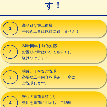
す！
交換・取付（タンク）
22,000円+材料費
交換・取付(単水栓（壁付・デッキ
13,200円+材料費
式）)
高品質な施工徹底
1
交換・取付(混合水栓（壁付・デッキ
16,500円+材料費
手続き工事は絶対に致しません！
式・ワンホール）)
交換・取付(排水栓・排水トラップ
22,000円+材料費
24時間年中無休対応
（P/S/ポップアップ））
2
お困りの時はいつでもすぐに
駆けつけます！
交換・取付（その他部品）
11,000円+材料費
持込商品取付（単水栓）
13,200円
明確、丁寧なご説明
3
必要な工事内容を明確、丁寧に
持込商品取付（混合水栓）
16,500円
ご説明します。
持込商品取付（浄水器・分岐水栓）
16,500円
安心の事前見積もり
給水管工事※（ホール加工)
16,500円
4
費用を事前に明示し、ご納得