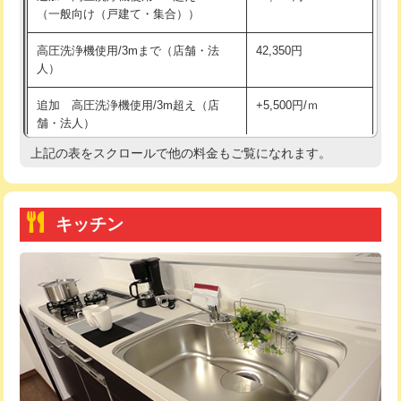
（一般向け（戸建て・集合））
持込商品取付（単水栓）
13,200円
高圧洗浄機使用/3mまで（店舗・法
42,350円
人）
持込商品取付（混合水栓）
16,500円
追加 高圧洗浄機使用/3m超え（店
+5,500円/ｍ
持込商品取付（浄水器・分岐水栓）
16,500円
舗・法人）
持込商品取付（温水洗浄便座）
22,000円
上記の表をスクロールで他の料金もご覧になれます。
高度高圧洗浄換
現地調査
持込商品取付（普通便座⇔温水洗浄便
22,000円
トーラー作業
16,500円
座）
キッチン
トーラー機使用/3mまで
33,000円
給水管工事※（ホール加工)
16,500円
追加トーラー機使用/3m超え
+3,300円
給水管工事※（バンド止め)
3,300円
カメラ調査
33,000円
給水管工事※（支持金具設置)
5,500円
桝清掃
8,800円
給水管工事※（保温材使用（バンド止
5,500円
め込み）)
止水・漏水調査・防水処理・清掃・修
11,000円
理・調整・分解・加工など（軽作業）