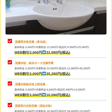
桝清掃
8,800円
給水管工事※（塩ビ管（VP・HI）使
+8,800円
用（追加）/3ｍ超え)
止水・漏水調査・防水処理・清掃・修
11,000円
理・調整・分解・加工など（軽作業）
給水管工事※（ライニング鋼管・銅
44,000円
管・ポリ管・HT管使用/3ｍまで)
止水・漏水調査・防水処理・清掃・修
22,000円
理・調整・分解・加工など（中作業）
給水管工事※（ライニング鋼管・銅
+8,800円
洗濯用水栓交換（単水栓）
管・ポリ管・HT管使用/3ｍ超え)
基本料金 3,300円+作業料金 13,200円+部品代 8,580円=25,080円
止水・漏水調査・防水処理・清掃・修
33,000円
WEB割引3,000円
22,080円(税込)
理・調整・分解・加工など（重作業）
排水管工事（土の掘削・埋め戻し作
11,000円~
業）
洗濯水栓、給水ホース交換作業
キッチンタンク脱着
16,500円
基本料金 3,300円+作業料金 22,000円+部品代 12,980円=38,280円
排水管工事（排水管工事/3ｍまで）
55,000円
WEB割引3,000円
35,280円(税込)
その他部品の脱着
8,800円～
排水管工事（追加 排水管工事/3ｍ超
+11,000円
交換・取付（タンク）
22,000円+材料費
洗濯水栓給水栓上部交換
え）
基本料金 3,300円+作業料金 8,800円+部品代 990円=13,090円
交換・取付(単水栓（壁付・デッキ
13,200円+材料費
WEB割引3,000円
10,090円(税込)
マス交換（土の掘削・埋め戻し作業）
11,000円~
式）)
洗面所の水栓交換（混合水栓）
マス交換（深さ50㎝未満）
55,000円
交換・取付(混合水栓（壁付・デッキ
16,500円+材料費
基本料金 3,300円+作業料金 16,500円+部品代 59,400円=79,200円