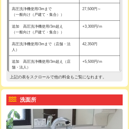
交換・取付（その他部品）
11,000円+材料費
マス交換（土の掘削・埋め戻し作業）
11,000円~
高圧洗浄機使用/3mまで
27,500円～
（一般向け（戸建て・集合））
持込商品取付（単水栓）
13,200円
マス交換（深さ50㎝未満）
55,000円
追加 高圧洗浄機使用/3m超え
+3,300円/ｍ
持込商品取付（混合水栓）
16,500円
マス交換（深さ50㎝以上）
66,000円
（一般向け（戸建て・集合））
持込商品取付（浄水器・分岐水栓）
16,500円
コンクリート斫り（厚さ10㎝まで）
27,500円
高圧洗浄機使用/3mまで（店舗・法
42,350円
人）
給水管工事※（ホール加工)
16,500円
コンクリート斫り（厚さ10㎝超え）
38,500円
追加 高圧洗浄機使用/3m超え（店
+5,500円/ｍ
給水管工事※（バンド止め)
3,300円
モルタル補修（厚さ10㎝まで）
27,500円
舗・法人）
給水管工事※（支持金具設置)
5,500円
モルタル補修（厚さ10㎝超え）
38,500円
上記の表をスクロールで他の料金もご覧になれます。
高度高圧洗浄換
現地調査
給水管工事※（保温材使用（バンド止
5,500円
洗面台設置
38,500円
トーラー作業
16,500円
め込み）)
洗面所
追加人工
16,500円
トーラー機使用/3mまで
33,000円
給水管工事※（土の掘削・埋め戻し作
11,000円
業)
廃棄・処分
現場見積
追加トーラー機使用/3m超え
+3,300円
給水管工事※（塩ビ管（VP・HI）使
33,000円
※給水管工事は20mmまでの価格です。
カメラ調査
33,000円
用/3ｍまで)