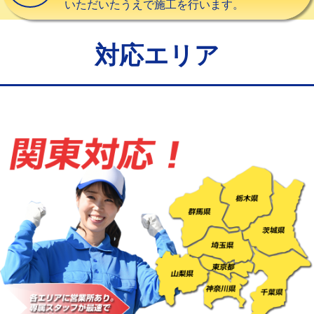
いただいたうえで施工を行います。
給水管工事※（バンド止め)
3,300円
給水管工事※（支持金具設置)
5,500円
対応エリア
給水管工事※（保温材使用（バンド止
5,500円
め込み）)
給水管工事※（土の掘削・埋め戻し作
11,000円
業)
給水管工事※（塩ビ管（VP・HI）使
33,000円
用/3ｍまで)
給水管工事※（塩ビ管（VP・HI）使
+8,800円
用（追加）/3ｍ超え)
給水管工事※（ライニング鋼管・銅
44,000円
管・ポリ管・HT管使用/3ｍまで)
給水管工事※（ライニング鋼管・銅
+8,800円
管・ポリ管・HT管使用/3ｍ超え)