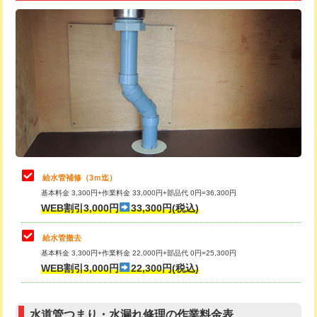
追加トーラー機使用/3m超え
+3,300円
給水管工事※（ライニング鋼管・銅
+8,800円
管・ポリ管・HT管使用/3ｍ超え)
カメラ調査
33,000円
排水管工事（土の掘削・埋め戻し作
11,000円~
桝清掃
8,800円
業）
止水・漏水調査・防水処理・清掃・修
11,000円
排水管工事（排水管工事/3ｍまで）
55,000円
理・調整・分解・加工など（軽作業）
排水管工事（追加 排水管工事/3ｍ超
+11,000円
止水・漏水調査・防水処理・清掃・修
22,000円
え）
理・調整・分解・加工など（中作業）
給水管補修（3ｍ迄）
マス交換（土の掘削・埋め戻し作業）
11,000円~
基本料金 3,300円+作業料金 33,000円+部品代 0円=36,300円
止水・漏水調査・防水処理・清掃・修
33,000円
WEB割引3,000円
33,300円(税込)
理・調整・分解・加工など（重作業）
マス交換（深さ50㎝未満）
55,000円
給水管撤去
その他部品の脱着
8,800円～
マス交換（深さ50㎝以上）
66,000円
基本料金 3,300円+作業料金 22,000円+部品代 0円=25,300円
WEB割引3,000円
22,300円(税込)
交換・取付（タンク）
22,000円+材料費
コンクリート斫り（厚さ10㎝まで）
27,500円
交換・取付(単水栓（壁付・デッキ
13,200円+材料費
コンクリート斫り（厚さ10㎝超え）
38,500円
式）)
水道管つまり・水漏れ修理の作業料金表