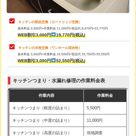
給水管工事※（土の掘削・埋め戻し作
11,000円
業)
止水・漏水調査・防水処理・清掃・修
22,000円
理・調整・分解・加工など（中作業）
給水管工事※（塩ビ管（VP・HI）使
33,000円
キッチンの部品交換（カートリッジ交換）
用/3ｍまで)
基本料金 3,300円+作業料金 11,000円+部品代 8,470円=22,770円
止水・漏水調査・防水処理・清掃・修
33,000円
WEB割引3,000円
19,770円(税込)
理・調整・分解・加工など（重作業）
給水管工事※（塩ビ管（VP・HI）使
+8,800円
用（追加）/3ｍ超え)
キッチンの水栓交換（ワンホール混合栓）
お風呂タンク脱着
16,500円
基本料金 3,300円+作業料金 16,500円+部品代 35,750円=55,550円
給水管工事※（ライニング鋼管・銅
44,000円
WEB割引3,000円
52,550円(税込)
その他部品の脱着
8,800円～
管・ポリ管・HT管使用/3ｍまで)
交換・取付（タンク）
22,000円+材料費
給水管工事※（ライニング鋼管・銅
+8,800円
管・ポリ管・HT管使用/3ｍ超え)
キッチンつまり・水漏れ修理の作業料金表
交換・取付(単水栓（壁付・デッキ
13,200円+材料費
式）)
排水管工事（土の掘削・埋め戻し作
11,000円~
作業内容
作業料金
業）
交換・取付(混合水栓（壁付・デッキ
16,500円+材料費
キッチンつまり（軽度の詰まり）
5,500円
式・ワンホール）)
排水管工事（排水管工事/3ｍまで）
55,000円
キッチンつまり（中度の詰まり）
11,000円
交換・取付(排水栓・排水トラップ
22,000円+材料費
排水管工事（追加 排水管工事/3ｍ超
+11,000円
（P/S/ポップアップ））
え）
キッチンつまり（高度の詰まり）
現地調査