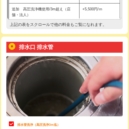
給水管工事※（土の掘削・埋め戻し作
11,000円
追加 高圧洗浄機使用/3m超え（店
+5,500円/ｍ
業)
舗・法人）
給水管工事※（塩ビ管（VP・HI）使
33,000円
上記の表をスクロールで他の料金もご覧になれます。
高度高圧洗浄換
現地調査
用/3ｍまで)
トーラー作業
16,500円
給水管工事※（塩ビ管（VP・HI）使
+8,800円
用（追加）/3ｍ超え)
排水口 排水管
トーラー機使用/3mまで
33,000円
給水管工事※（ライニング鋼管・銅
44,000円
追加トーラー機使用/3m超え
+3,300円
管・ポリ管・HT管使用/3ｍまで)
カメラ調査
33,000円
給水管工事※（ライニング鋼管・銅
+8,800円
管・ポリ管・HT管使用/3ｍ超え)
桝清掃
8,800円
排水管工事（土の掘削・埋め戻し作
11,000円~
止水・漏水調査・防水処理・清掃・修
11,000円
業）
理・調整・分解・加工など（軽作業）
排水管工事（排水管工事/3ｍまで）
55,000円
止水・漏水調査・防水処理・清掃・修
22,000円
理・調整・分解・加工など（中作業）
排水管工事（追加 排水管工事/3ｍ超
+11,000円
排水管洗浄（高圧洗浄3ｍ迄）
え）