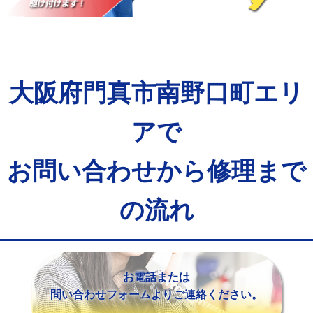
マス交換（土の掘削・埋め戻し作業）
11,000円~
マス交換（深さ50㎝未満）
55,000円
マス交換（深さ50㎝以上）
66,000円
大阪府門真市南野口町エリ
コンクリート斫り（厚さ10㎝まで）
27,500円
コンクリート斫り（厚さ10㎝超え）
38,500円
アで
モルタル補修（厚さ10㎝まで）
27,500円
お問い合わせから修理まで
モルタル補修（厚さ10㎝超え）
38,500円
の流れ
追加人工
16,500円
廃棄・処分
現場見積
※給水管工事は20mmまでの価格です。
お電話または
問い合わせフォームよりご連絡ください。