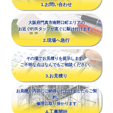
1.お問い合わせ
大阪府門真市南野口町エリアの
お近くのスタッフが直ぐに駆け付けます。
2.現場へ急行
その場でお見積りを提示します。
ご不明な点はなんでもご相談ください。
3.お見積り
お見積り内容にご納得いただけましたらご契
約。
修理に取り掛かります
4.工事開始