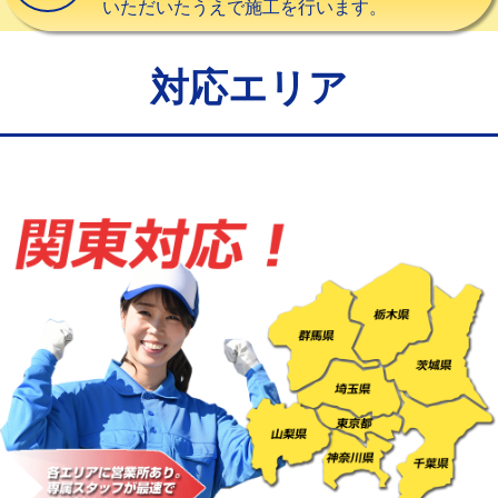
いただいたうえで施工を行います。
給水管工事※（バンド止め)
3,300円
給水管工事※（支持金具設置)
5,500円
対応エリア
給水管工事※（保温材使用（バンド止
5,500円
め込み）)
給水管工事※（土の掘削・埋め戻し作
11,000円
業)
給水管工事※（塩ビ管（VP・HI）使
33,000円
用/3ｍまで)
給水管工事※（塩ビ管（VP・HI）使
+8,800円
用（追加）/3ｍ超え)
給水管工事※（ライニング鋼管・銅
44,000円
管・ポリ管・HT管使用/3ｍまで)
給水管工事※（ライニング鋼管・銅
+8,800円
管・ポリ管・HT管使用/3ｍ超え)