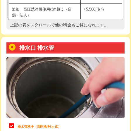
給水管工事※（土の掘削・埋め戻し作
11,000円
追加 高圧洗浄機使用/3m超え（店
+5,500円/ｍ
業)
舗・法人）
給水管工事※（塩ビ管（VP・HI）使
33,000円
上記の表をスクロールで他の料金もご覧になれます。
高度高圧洗浄換
現地調査
用/3ｍまで)
トーラー作業
16,500円
給水管工事※（塩ビ管（VP・HI）使
+8,800円
用（追加）/3ｍ超え)
排水口 排水管
トーラー機使用/3mまで
33,000円
給水管工事※（ライニング鋼管・銅
44,000円
追加トーラー機使用/3m超え
+3,300円
管・ポリ管・HT管使用/3ｍまで)
カメラ調査
33,000円
給水管工事※（ライニング鋼管・銅
+8,800円
管・ポリ管・HT管使用/3ｍ超え)
桝清掃
8,800円
排水管工事（土の掘削・埋め戻し作
11,000円~
止水・漏水調査・防水処理・清掃・修
11,000円
業）
理・調整・分解・加工など（軽作業）
排水管工事（排水管工事/3ｍまで）
55,000円
止水・漏水調査・防水処理・清掃・修
22,000円
理・調整・分解・加工など（中作業）
排水管工事（追加 排水管工事/3ｍ超
+11,000円
排水管洗浄（高圧洗浄3ｍ迄）
え）