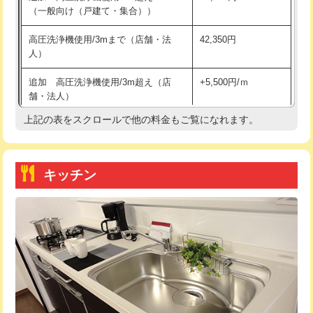
（一般向け（戸建て・集合））
持込商品取付（単水栓）
13,200円
高圧洗浄機使用/3mまで（店舗・法
42,350円
人）
持込商品取付（混合水栓）
16,500円
追加 高圧洗浄機使用/3m超え（店
+5,500円/ｍ
持込商品取付（浄水器・分岐水栓）
16,500円
舗・法人）
持込商品取付（温水洗浄便座）
22,000円
上記の表をスクロールで他の料金もご覧になれます。
高度高圧洗浄換
現地調査
持込商品取付（普通便座⇔温水洗浄便
22,000円
トーラー作業
16,500円
座）
キッチン
トーラー機使用/3mまで
33,000円
給水管工事※（ホール加工)
16,500円
追加トーラー機使用/3m超え
+3,300円
給水管工事※（バンド止め)
3,300円
カメラ調査
33,000円
給水管工事※（支持金具設置)
5,500円
桝清掃
8,800円
給水管工事※（保温材使用（バンド止
5,500円
め込み）)
止水・漏水調査・防水処理・清掃・修
11,000円
理・調整・分解・加工など（軽作業）