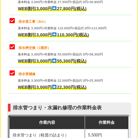
基本料金 3,300円+作業料金 27,500円+部品代 0円=30,800円
止水・漏水調査・防水処理・清掃・修
33,000円
WEB割引3,000円
27,800円(税込)
理・調整・分解・加工など（重作業）
マス交換（土の掘削・埋め戻し作業）
11,000円~
排水管工事（8ｍ）
その他部品の脱着
8,800円～
マス交換（深さ50㎝未満）
55,000円
基本料金 3,300円+作業料金 110,000円+部品代 0円=113,300円
WEB割引3,000円
110,300円(税込)
交換・取付（タンク）
22,000円+材料費
マス交換（深さ50㎝以上）
66,000円
交換・取付(単水栓（壁付・デッキ
13,200円+材料費
コンクリート斫り（厚さ10㎝まで）
27,500円
排水桝交換（1箇所）
式）)
基本料金 3,300円+作業料金 55,000円+部品代 0円=58,300円
コンクリート斫り（厚さ10㎝超え）
38,500円
WEB割引3,000円
55,300円(税込)
交換・取付(混合水栓（壁付・デッキ
16,500円+材料費
式・ワンホール）)
モルタル補修（厚さ10㎝まで）
27,500円
排水管補修
基本料金 3,300円+作業料金 22,000円+部品代 0円=25,300円
交換・取付(排水栓・排水トラップ
22,000円+材料費
モルタル補修（厚さ10㎝超え）
38,500円
WEB割引3,000円
22,300円(税込)
（P/S/ポップアップ））
台所シンク・作業台設置
現場見積
交換・取付（その他部品）
11,000円+材料費
排水管つまり・水漏れ修理の作業料金表
追加人工
16,500円
持込商品取付（単水栓）
13,200円
作業内容
作業料金
廃棄・処分
現場見積
持込商品取付（混合水栓）
16,500円
排水管つまり（軽度の詰まり）
5,500円