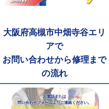
マス交換（土の掘削・埋め戻し作業）
11,000円~
マス交換（深さ50㎝未満）
55,000円
マス交換（深さ50㎝以上）
66,000円
大阪府高槻市中畑寺谷エリ
コンクリート斫り（厚さ10㎝まで）
27,500円
コンクリート斫り（厚さ10㎝超え）
38,500円
アで
モルタル補修（厚さ10㎝まで）
27,500円
お問い合わせから修理まで
モルタル補修（厚さ10㎝超え）
38,500円
の流れ
追加人工
16,500円
廃棄・処分
現場見積
※給水管工事は20mmまでの価格です。
お電話または
問い合わせフォームよりご連絡ください。