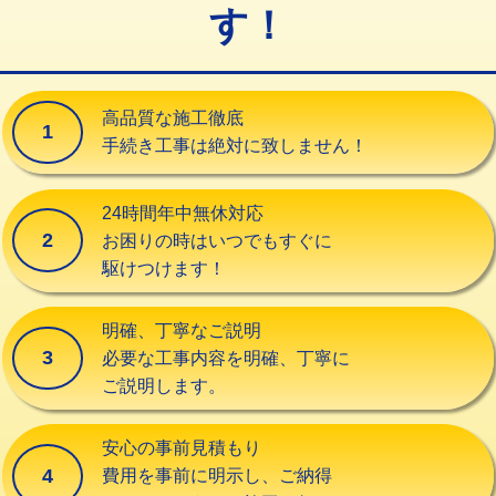
す！
交換・取付（タンク）
22,000円+材料費
交換・取付(単水栓（壁付・デッキ
13,200円+材料費
式）)
高品質な施工徹底
1
交換・取付(混合水栓（壁付・デッキ
16,500円+材料費
手続き工事は絶対に致しません！
式・ワンホール）)
交換・取付(排水栓・排水トラップ
22,000円+材料費
24時間年中無休対応
（P/S/ポップアップ））
2
お困りの時はいつでもすぐに
駆けつけます！
交換・取付（その他部品）
11,000円+材料費
持込商品取付（単水栓）
13,200円
明確、丁寧なご説明
3
必要な工事内容を明確、丁寧に
持込商品取付（混合水栓）
16,500円
ご説明します。
持込商品取付（浄水器・分岐水栓）
16,500円
安心の事前見積もり
給水管工事※（ホール加工)
16,500円
4
費用を事前に明示し、ご納得