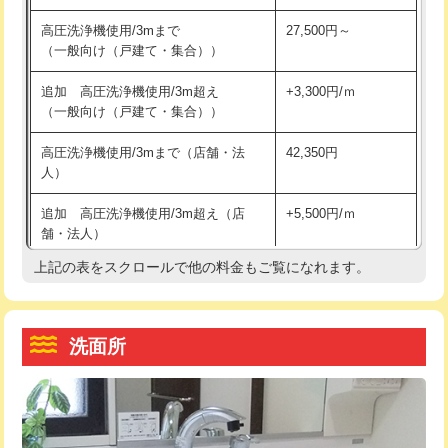
交換・取付（その他部品）
11,000円+材料費
マス交換（土の掘削・埋め戻し作業）
11,000円~
高圧洗浄機使用/3mまで
27,500円～
（一般向け（戸建て・集合））
持込商品取付（単水栓）
13,200円
マス交換（深さ50㎝未満）
55,000円
追加 高圧洗浄機使用/3m超え
+3,300円/ｍ
持込商品取付（混合水栓）
16,500円
マス交換（深さ50㎝以上）
66,000円
（一般向け（戸建て・集合））
持込商品取付（浄水器・分岐水栓）
16,500円
コンクリート斫り（厚さ10㎝まで）
27,500円
高圧洗浄機使用/3mまで（店舗・法
42,350円
人）
給水管工事※（ホール加工)
16,500円
コンクリート斫り（厚さ10㎝超え）
38,500円
追加 高圧洗浄機使用/3m超え（店
+5,500円/ｍ
給水管工事※（バンド止め)
3,300円
モルタル補修（厚さ10㎝まで）
27,500円
舗・法人）
給水管工事※（支持金具設置)
5,500円
モルタル補修（厚さ10㎝超え）
38,500円
上記の表をスクロールで他の料金もご覧になれます。
高度高圧洗浄換
現地調査
給水管工事※（保温材使用（バンド止
5,500円
洗面台設置
38,500円
トーラー作業
16,500円
め込み）)
洗面所
追加人工
16,500円
トーラー機使用/3mまで
33,000円
給水管工事※（土の掘削・埋め戻し作
11,000円
業)
廃棄・処分
現場見積
追加トーラー機使用/3m超え
+3,300円
給水管工事※（塩ビ管（VP・HI）使
33,000円
※給水管工事は20mmまでの価格です。
カメラ調査
33,000円
用/3ｍまで)