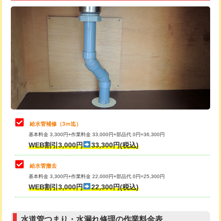
追加トーラー機使用/3m超え
+3,300円
給水管工事※（ライニング鋼管・銅
+8,800円
管・ポリ管・HT管使用/3ｍ超え)
カメラ調査
33,000円
排水管工事（土の掘削・埋め戻し作
11,000円~
桝清掃
8,800円
業）
止水・漏水調査・防水処理・清掃・修
11,000円
排水管工事（排水管工事/3ｍまで）
55,000円
理・調整・分解・加工など（軽作業）
排水管工事（追加 排水管工事/3ｍ超
+11,000円
止水・漏水調査・防水処理・清掃・修
22,000円
え）
理・調整・分解・加工など（中作業）
給水管補修（3ｍ迄）
マス交換（土の掘削・埋め戻し作業）
11,000円~
基本料金 3,300円+作業料金 33,000円+部品代 0円=36,300円
止水・漏水調査・防水処理・清掃・修
33,000円
WEB割引3,000円
33,300円(税込)
理・調整・分解・加工など（重作業）
マス交換（深さ50㎝未満）
55,000円
給水管撤去
その他部品の脱着
8,800円～
マス交換（深さ50㎝以上）
66,000円
基本料金 3,300円+作業料金 22,000円+部品代 0円=25,300円
WEB割引3,000円
22,300円(税込)
交換・取付（タンク）
22,000円+材料費
コンクリート斫り（厚さ10㎝まで）
27,500円
交換・取付(単水栓（壁付・デッキ
13,200円+材料費
コンクリート斫り（厚さ10㎝超え）
38,500円
式）)
水道管つまり・水漏れ修理の作業料金表