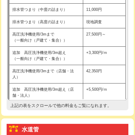
※給水管工事は20mmまでの価格です。
持込商品取付（浄水器・分岐水栓）
16,500円
排水管つまり（中度の詰まり）
11,000円
給水管工事※（ホール加工)
16,500円
排水管つまり（高度の詰まり）
現地調査
給水管工事※（バンド止め)
3,300円
高圧洗浄機使用/3mまで
27,500円～
（一般向け（戸建て・集合））
給水管工事※（支持金具設置)
5,500円
追加 高圧洗浄機使用/3m超え
+3,300円/ｍ
給水管工事※（保温材使用（バンド止
5,500円
（一般向け（戸建て・集合））
め込み）)
高圧洗浄機使用/3mまで（店舗・法
42,350円
給水管工事※（土の掘削・埋め戻し作
11,000円
人）
業)
追加 高圧洗浄機使用/3m超え（店
+5,500円/ｍ
給水管工事※（塩ビ管（VP・HI）使
33,000円
舗・法人）
用/3ｍまで)
上記の表をスクロールで他の料金もご覧になれます。
高度高圧洗浄換
現地調査
給水管工事※（塩ビ管（VP・HI）使
+8,800円
用（追加）/3ｍ超え)
トーラー作業
16,500円
給水管工事※（ライニング鋼管・銅
44,000円
水道管
トーラー機使用/3mまで
33,000円
管・ポリ管・HT管使用/3ｍまで)