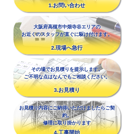
1.お問い合わせ
大阪府高槻市中畑寺谷エリアの
お近くのスタッフが直ぐに駆け付けます。
2.現場へ急行
その場でお見積りを提示します。
ご不明な点はなんでもご相談ください。
3.お見積り
お見積り内容にご納得いただけましたらご契
約。
修理に取り掛かります
4.工事開始