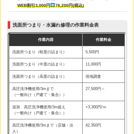
式・ワンホール）)
WEB割引3,000円
76,200円(税込)
マス交換（深さ50㎝以上）
66,000円
交換・取付(排水栓・排水トラップ
22,000円+材料費
コンクリート斫り（厚さ10㎝まで）
27,500円
（P/S/ポップアップ））
洗面所つまり・水漏れ修理の作業料金表
コンクリート斫り（厚さ10㎝超え）
38,500円
交換・取付（その他部品）
11,000円+材料費
作業内容
作業料金
モルタル補修（厚さ10㎝まで）
27,500円
持込商品取付（単水栓）
13,200円
洗面所つまり（軽度の詰まり）
5,500円
モルタル補修（厚さ10㎝超え）
38,500円
持込商品取付（混合水栓）
16,500円
洗面所つまり（中度の詰まり）
11,000円
洗面台設置
38,500円
持込商品取付（浄水器・分岐水栓）
16,500円
洗面所つまり（高度の詰まり）
現地調査
バスタブ設置
現場見積
給水管工事※（ホール加工)
16,500円
高圧洗浄機使用/3mまで
27,500円～
追加人工
16,500円
（一般向け（戸建て・集合））
給水管工事※（バンド止め)
3,300円
廃棄・処分
現場見積
追加 高圧洗浄機使用/3m超え
+3,300円/ｍ
給水管工事※（支持金具設置)
5,500円
（一般向け（戸建て・集合））
※給水管工事は20mmまでの価格です。
給水管工事※（保温材使用（バンド止
5,500円
高圧洗浄機使用/3mまで（店舗・法
42,350円
め込み）)
人）