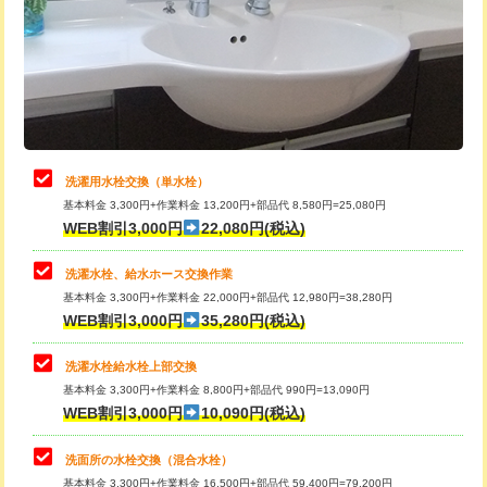
桝清掃
8,800円
給水管工事※（塩ビ管（VP・HI）使
+8,800円
用（追加）/3ｍ超え)
止水・漏水調査・防水処理・清掃・修
11,000円
理・調整・分解・加工など（軽作業）
給水管工事※（ライニング鋼管・銅
44,000円
管・ポリ管・HT管使用/3ｍまで)
止水・漏水調査・防水処理・清掃・修
22,000円
理・調整・分解・加工など（中作業）
給水管工事※（ライニング鋼管・銅
+8,800円
洗濯用水栓交換（単水栓）
管・ポリ管・HT管使用/3ｍ超え)
基本料金 3,300円+作業料金 13,200円+部品代 8,580円=25,080円
止水・漏水調査・防水処理・清掃・修
33,000円
WEB割引3,000円
22,080円(税込)
理・調整・分解・加工など（重作業）
排水管工事（土の掘削・埋め戻し作
11,000円~
業）
洗濯水栓、給水ホース交換作業
キッチンタンク脱着
16,500円
基本料金 3,300円+作業料金 22,000円+部品代 12,980円=38,280円
排水管工事（排水管工事/3ｍまで）
55,000円
WEB割引3,000円
35,280円(税込)
その他部品の脱着
8,800円～
排水管工事（追加 排水管工事/3ｍ超
+11,000円
交換・取付（タンク）
22,000円+材料費
洗濯水栓給水栓上部交換
え）
基本料金 3,300円+作業料金 8,800円+部品代 990円=13,090円
交換・取付(単水栓（壁付・デッキ
13,200円+材料費
WEB割引3,000円
10,090円(税込)
マス交換（土の掘削・埋め戻し作業）
11,000円~
式）)
洗面所の水栓交換（混合水栓）
マス交換（深さ50㎝未満）
55,000円
交換・取付(混合水栓（壁付・デッキ
16,500円+材料費
基本料金 3,300円+作業料金 16,500円+部品代 59,400円=79,200円