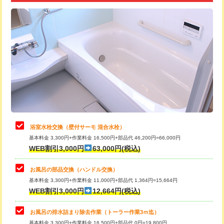
追加トーラー機使用/3m超え
+3,300円
カメラ調査
33,000円
桝清掃
8,800円
止水・漏水調査・防水処理・清掃・修
11,000円
理・調整・分解・加工など（軽作業）
止水・漏水調査・防水処理・清掃・修
22,000円
理・調整・分解・加工など（中作業）
浴室水栓交換（壁付サーモ 混合水栓）
基本料金 3,300円+作業料金 16,500円+部品代 46,200円=66,000円
止水・漏水調査・防水処理・清掃・修
33,000円
WEB割引3,000円
63,000円(税込)
理・調整・分解・加工など（重作業）
お風呂の部品交換（ハンドル交換）
トイレタンク脱着
16,500円
基本料金 3,300円+作業料金 11,000円+部品代 1,364円=15,664円
WEB割引3,000円
12,664円(税込)
トイレ便器脱着
16,500円
タンクレストイレ脱着
33,000円
お風呂の排水詰まり除去作業（トーラー作業3ｍ迄）
基本料金 3,300円+作業料金 16,500円+部品代 0円=19,800円