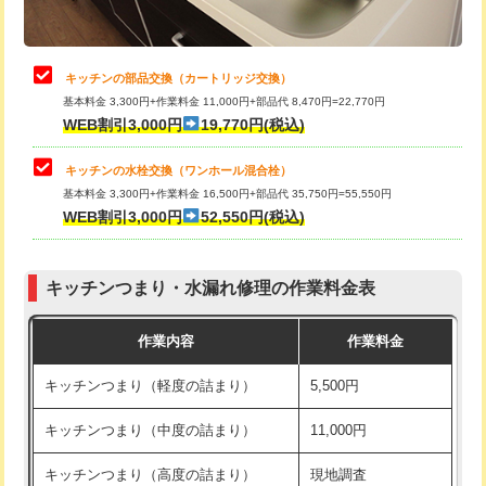
給水管工事※（土の掘削・埋め戻し作
11,000円
業)
止水・漏水調査・防水処理・清掃・修
22,000円
理・調整・分解・加工など（中作業）
給水管工事※（塩ビ管（VP・HI）使
33,000円
キッチンの部品交換（カートリッジ交換）
用/3ｍまで)
基本料金 3,300円+作業料金 11,000円+部品代 8,470円=22,770円
止水・漏水調査・防水処理・清掃・修
33,000円
WEB割引3,000円
19,770円(税込)
理・調整・分解・加工など（重作業）
給水管工事※（塩ビ管（VP・HI）使
+8,800円
用（追加）/3ｍ超え)
キッチンの水栓交換（ワンホール混合栓）
お風呂タンク脱着
16,500円
基本料金 3,300円+作業料金 16,500円+部品代 35,750円=55,550円
給水管工事※（ライニング鋼管・銅
44,000円
WEB割引3,000円
52,550円(税込)
その他部品の脱着
8,800円～
管・ポリ管・HT管使用/3ｍまで)
交換・取付（タンク）
22,000円+材料費
給水管工事※（ライニング鋼管・銅
+8,800円
管・ポリ管・HT管使用/3ｍ超え)
キッチンつまり・水漏れ修理の作業料金表
交換・取付(単水栓（壁付・デッキ
13,200円+材料費
式）)
排水管工事（土の掘削・埋め戻し作
11,000円~
作業内容
作業料金
業）
交換・取付(混合水栓（壁付・デッキ
16,500円+材料費
キッチンつまり（軽度の詰まり）
5,500円
式・ワンホール）)
排水管工事（排水管工事/3ｍまで）
55,000円
キッチンつまり（中度の詰まり）
11,000円
交換・取付(排水栓・排水トラップ
22,000円+材料費
排水管工事（追加 排水管工事/3ｍ超
+11,000円
（P/S/ポップアップ））
え）
キッチンつまり（高度の詰まり）
現地調査