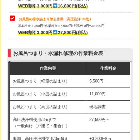
小便器トイレ脱着
現地見積
WEB割引3,000円
16,800円(税込)
その他部品の脱着
8,800円～
お風呂の排水詰まり除去作業（高圧洗浄3ｍ迄）
基本料金 3,300円+作業料金 27,500円+部品代 0円=30,800円
交換・取付（タンク）
22,000円+材料費
WEB割引3,000円
27,800円(税込)
交換・取付（便器）
22,000円+材料費
お風呂つまり・水漏れ修理の作業料金表
交換・取付（普通便座）
11,000円+材料費
作業内容
作業料金
交換・取付（温水洗浄便座）
16,500円+材料費
お風呂つまり（軽度の詰まり）
5,500円
交換・取付(単水栓（壁付・デッキ
13,200円+材料費
式）)
お風呂つまり（中度の詰まり）
11,000円
交換・取付(混合水栓（壁付・デッキ
16,500円+材料費
お風呂つまり（高度の詰まり）
現地調査
式・ワンホール）)
高圧洗浄機使用/3mまで
27,500円～
交換・取付(排水栓・排水トラップ
22,000円+材料費
（一般向け（戸建て・集合））
（P/S/ポップアップ））
追加 高圧洗浄機使用/3m超え
+3,300円/ｍ
交換・取付（その他部品）
11,000円+材料費