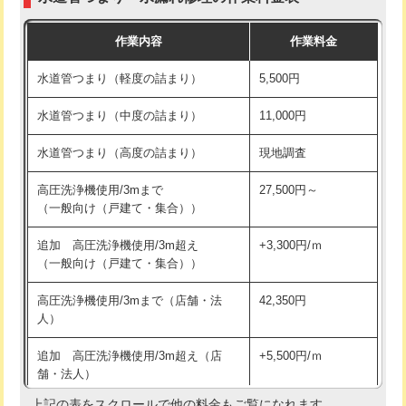
モルタル補修（厚さ10㎝まで）
27,500円
交換・取付(混合水栓（壁付・デッキ
16,500円+材料費
作業内容
作業料金
式・ワンホール）)
モルタル補修（厚さ10㎝超え）
38,500円
水道管つまり（軽度の詰まり）
5,500円
交換・取付(排水栓・排水トラップ
22,000円+材料費
洗面台設置
38,500円
（P/S/ポップアップ））
水道管つまり（中度の詰まり）
11,000円
化粧台設置
22,000円
交換・取付（その他部品）
11,000円+材料費
水道管つまり（高度の詰まり）
現地調査
追加人工
16,500円
持込商品取付（単水栓）
13,200円
高圧洗浄機使用/3mまで
27,500円～
廃棄・処分
現場見積
（一般向け（戸建て・集合））
持込商品取付（混合水栓）
16,500円
※給水管工事は20mmまでの価格です。
追加 高圧洗浄機使用/3m超え
+3,300円/ｍ
持込商品取付（浄水器・分岐水栓）
16,500円
（一般向け（戸建て・集合））
排水管工事（土の掘削・埋め戻し作
11,000円~
高圧洗浄機使用/3mまで（店舗・法
42,350円
業）
人）
排水管工事（排水管工事/3ｍまで）
55,000円
追加 高圧洗浄機使用/3m超え（店
+5,500円/ｍ
舗・法人）
排水管工事（追加 排水管工事/3ｍ超
+11,000円
え）
上記の表をスクロールで他の料金もご覧になれます。