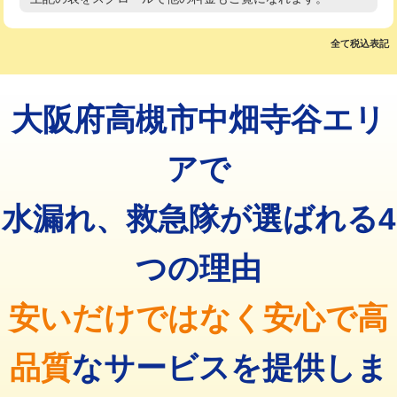
高度高圧洗浄換
現地調査
マス交換（土の掘削・埋め戻し作業）
11,000円~
トーラー作業
16,500円
全て税込表記
マス交換（深さ50㎝未満）
55,000円
トーラー機使用/3mまで
33,000円
マス交換（深さ50㎝以上）
66,000円
大阪府高槻市中畑寺谷エリ
追加トーラー機使用/3m超え
+3,300円
コンクリート斫り（厚さ10㎝まで）
27,500円
カメラ調査
33,000円
アで
コンクリート斫り（厚さ10㎝超え）
38,500円
桝清掃
8,800円
水漏れ、救急隊が選ばれる4
モルタル補修（厚さ10㎝まで）
27,500円
止水・漏水調査・防水処理・清掃・修
11,000円
理・調整・分解・加工など（軽作業）
モルタル補修（厚さ10㎝超え）
38,500円
つの理由
止水・漏水調査・防水処理・清掃・修
22,000円
追加人工
16,500円
理・調整・分解・加工など（中作業）
安いだけではなく安心で高
廃棄・処分
現場見積
止水・漏水調査・防水処理・清掃・修
33,000円
理・調整・分解・加工など（重作業）
品質
なサービスを提供しま
その他部品の脱着
8,800円～