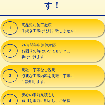
す！
交換・取付（タンク）
22,000円+材料費
交換・取付(単水栓（壁付・デッキ
13,200円+材料費
式）)
高品質な施工徹底
1
交換・取付(混合水栓（壁付・デッキ
16,500円+材料費
手続き工事は絶対に致しません！
式・ワンホール）)
交換・取付(排水栓・排水トラップ
22,000円+材料費
24時間年中無休対応
（P/S/ポップアップ））
2
お困りの時はいつでもすぐに
駆けつけます！
交換・取付（その他部品）
11,000円+材料費
持込商品取付（単水栓）
13,200円
明確、丁寧なご説明
3
必要な工事内容を明確、丁寧に
持込商品取付（混合水栓）
16,500円
ご説明します。
持込商品取付（浄水器・分岐水栓）
16,500円
安心の事前見積もり
給水管工事※（ホール加工)
16,500円
4
費用を事前に明示し、ご納得