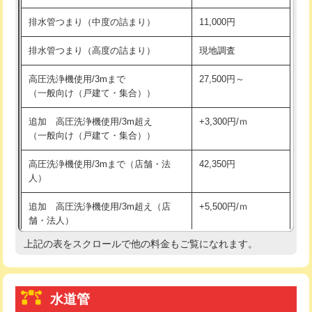
※給水管工事は20mmまでの価格です。
持込商品取付（浄水器・分岐水栓）
16,500円
排水管つまり（中度の詰まり）
11,000円
給水管工事※（ホール加工)
16,500円
排水管つまり（高度の詰まり）
現地調査
給水管工事※（バンド止め)
3,300円
高圧洗浄機使用/3mまで
27,500円～
（一般向け（戸建て・集合））
給水管工事※（支持金具設置)
5,500円
追加 高圧洗浄機使用/3m超え
+3,300円/ｍ
給水管工事※（保温材使用（バンド止
5,500円
（一般向け（戸建て・集合））
め込み）)
高圧洗浄機使用/3mまで（店舗・法
42,350円
給水管工事※（土の掘削・埋め戻し作
11,000円
人）
業)
追加 高圧洗浄機使用/3m超え（店
+5,500円/ｍ
給水管工事※（塩ビ管（VP・HI）使
33,000円
舗・法人）
用/3ｍまで)
上記の表をスクロールで他の料金もご覧になれます。
高度高圧洗浄換
現地調査
給水管工事※（塩ビ管（VP・HI）使
+8,800円
用（追加）/3ｍ超え)
トーラー作業
16,500円
給水管工事※（ライニング鋼管・銅
44,000円
水道管
トーラー機使用/3mまで
33,000円
管・ポリ管・HT管使用/3ｍまで)