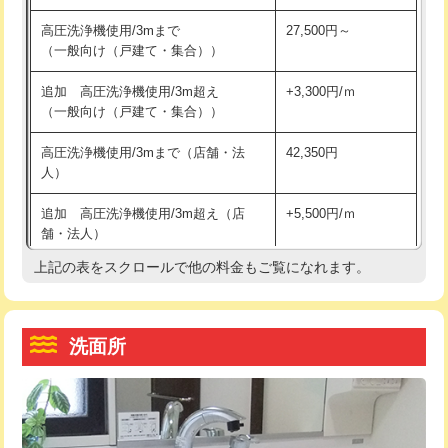
交換・取付（その他部品）
11,000円+材料費
マス交換（土の掘削・埋め戻し作業）
11,000円~
高圧洗浄機使用/3mまで
27,500円～
（一般向け（戸建て・集合））
持込商品取付（単水栓）
13,200円
マス交換（深さ50㎝未満）
55,000円
追加 高圧洗浄機使用/3m超え
+3,300円/ｍ
持込商品取付（混合水栓）
16,500円
マス交換（深さ50㎝以上）
66,000円
（一般向け（戸建て・集合））
持込商品取付（浄水器・分岐水栓）
16,500円
コンクリート斫り（厚さ10㎝まで）
27,500円
高圧洗浄機使用/3mまで（店舗・法
42,350円
人）
給水管工事※（ホール加工)
16,500円
コンクリート斫り（厚さ10㎝超え）
38,500円
追加 高圧洗浄機使用/3m超え（店
+5,500円/ｍ
給水管工事※（バンド止め)
3,300円
モルタル補修（厚さ10㎝まで）
27,500円
舗・法人）
給水管工事※（支持金具設置)
5,500円
モルタル補修（厚さ10㎝超え）
38,500円
上記の表をスクロールで他の料金もご覧になれます。
高度高圧洗浄換
現地調査
給水管工事※（保温材使用（バンド止
5,500円
洗面台設置
38,500円
トーラー作業
16,500円
め込み）)
洗面所
追加人工
16,500円
トーラー機使用/3mまで
33,000円
給水管工事※（土の掘削・埋め戻し作
11,000円
業)
廃棄・処分
現場見積
追加トーラー機使用/3m超え
+3,300円
給水管工事※（塩ビ管（VP・HI）使
33,000円
※給水管工事は20mmまでの価格です。
カメラ調査
33,000円
用/3ｍまで)