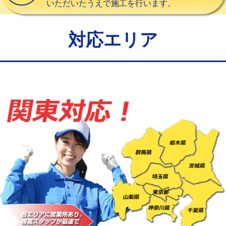
いただいたうえで施工を行います。
給水管工事※（バンド止め)
3,300円
給水管工事※（支持金具設置)
5,500円
対応エリア
給水管工事※（保温材使用（バンド止
5,500円
め込み）)
給水管工事※（土の掘削・埋め戻し作
11,000円
業)
給水管工事※（塩ビ管（VP・HI）使
33,000円
用/3ｍまで)
給水管工事※（塩ビ管（VP・HI）使
+8,800円
用（追加）/3ｍ超え)
給水管工事※（ライニング鋼管・銅
44,000円
管・ポリ管・HT管使用/3ｍまで)
給水管工事※（ライニング鋼管・銅
+8,800円
管・ポリ管・HT管使用/3ｍ超え)