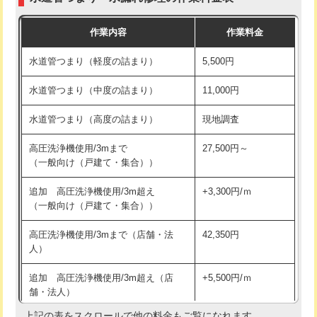
モルタル補修（厚さ10㎝まで）
27,500円
交換・取付(混合水栓（壁付・デッキ
16,500円+材料費
作業内容
作業料金
式・ワンホール）)
モルタル補修（厚さ10㎝超え）
38,500円
水道管つまり（軽度の詰まり）
5,500円
交換・取付(排水栓・排水トラップ
22,000円+材料費
洗面台設置
38,500円
（P/S/ポップアップ））
水道管つまり（中度の詰まり）
11,000円
化粧台設置
22,000円
交換・取付（その他部品）
11,000円+材料費
水道管つまり（高度の詰まり）
現地調査
追加人工
16,500円
持込商品取付（単水栓）
13,200円
高圧洗浄機使用/3mまで
27,500円～
廃棄・処分
現場見積
（一般向け（戸建て・集合））
持込商品取付（混合水栓）
16,500円
※給水管工事は20mmまでの価格です。
追加 高圧洗浄機使用/3m超え
+3,300円/ｍ
持込商品取付（浄水器・分岐水栓）
16,500円
（一般向け（戸建て・集合））
排水管工事（土の掘削・埋め戻し作
11,000円~
高圧洗浄機使用/3mまで（店舗・法
42,350円
業）
人）
排水管工事（排水管工事/3ｍまで）
55,000円
追加 高圧洗浄機使用/3m超え（店
+5,500円/ｍ
舗・法人）
排水管工事（追加 排水管工事/3ｍ超
+11,000円
え）
上記の表をスクロールで他の料金もご覧になれます。