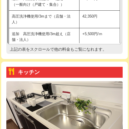
（一般向け（戸建て・集合））
持込商品取付（単水栓）
13,200円
高圧洗浄機使用/3mまで（店舗・法
42,350円
人）
持込商品取付（混合水栓）
16,500円
追加 高圧洗浄機使用/3m超え（店
+5,500円/ｍ
持込商品取付（浄水器・分岐水栓）
16,500円
舗・法人）
持込商品取付（温水洗浄便座）
22,000円
上記の表をスクロールで他の料金もご覧になれます。
高度高圧洗浄換
現地調査
持込商品取付（普通便座⇔温水洗浄便
22,000円
トーラー作業
16,500円
座）
キッチン
トーラー機使用/3mまで
33,000円
給水管工事※（ホール加工)
16,500円
追加トーラー機使用/3m超え
+3,300円
給水管工事※（バンド止め)
3,300円
カメラ調査
33,000円
給水管工事※（支持金具設置)
5,500円
桝清掃
8,800円
給水管工事※（保温材使用（バンド止
5,500円
め込み）)
止水・漏水調査・防水処理・清掃・修
11,000円
理・調整・分解・加工など（軽作業）