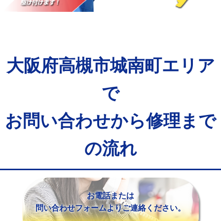
マス交換（土の掘削・埋め戻し作業）
11,000円~
マス交換（深さ50㎝未満）
55,000円
マス交換（深さ50㎝以上）
66,000円
大阪府高槻市城南町エリア
コンクリート斫り（厚さ10㎝まで）
27,500円
コンクリート斫り（厚さ10㎝超え）
38,500円
で
モルタル補修（厚さ10㎝まで）
27,500円
お問い合わせから修理まで
モルタル補修（厚さ10㎝超え）
38,500円
の流れ
追加人工
16,500円
廃棄・処分
現場見積
※給水管工事は20mmまでの価格です。
お電話または
問い合わせフォームよりご連絡ください。