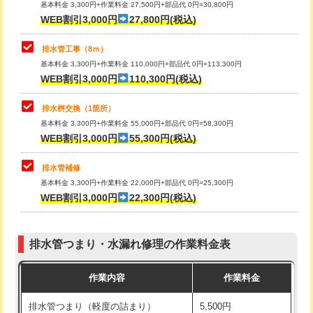
基本料金 3,300円+作業料金 27,500円+部品代 0円=30,800円
止水・漏水調査・防水処理・清掃・修
33,000円
WEB割引3,000円
27,800円(税込)
理・調整・分解・加工など（重作業）
マス交換（土の掘削・埋め戻し作業）
11,000円~
排水管工事（8ｍ）
その他部品の脱着
8,800円～
マス交換（深さ50㎝未満）
55,000円
基本料金 3,300円+作業料金 110,000円+部品代 0円=113,300円
WEB割引3,000円
110,300円(税込)
交換・取付（タンク）
22,000円+材料費
マス交換（深さ50㎝以上）
66,000円
交換・取付(単水栓（壁付・デッキ
13,200円+材料費
コンクリート斫り（厚さ10㎝まで）
27,500円
排水桝交換（1箇所）
式）)
基本料金 3,300円+作業料金 55,000円+部品代 0円=58,300円
コンクリート斫り（厚さ10㎝超え）
38,500円
WEB割引3,000円
55,300円(税込)
交換・取付(混合水栓（壁付・デッキ
16,500円+材料費
式・ワンホール）)
モルタル補修（厚さ10㎝まで）
27,500円
排水管補修
基本料金 3,300円+作業料金 22,000円+部品代 0円=25,300円
交換・取付(排水栓・排水トラップ
22,000円+材料費
モルタル補修（厚さ10㎝超え）
38,500円
WEB割引3,000円
22,300円(税込)
（P/S/ポップアップ））
台所シンク・作業台設置
現場見積
交換・取付（その他部品）
11,000円+材料費
排水管つまり・水漏れ修理の作業料金表
追加人工
16,500円
持込商品取付（単水栓）
13,200円
作業内容
作業料金
廃棄・処分
現場見積
持込商品取付（混合水栓）
16,500円
排水管つまり（軽度の詰まり）
5,500円