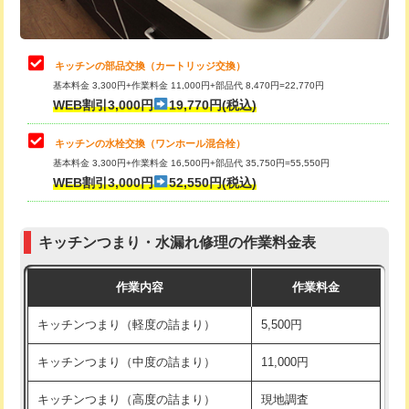
給水管工事※（土の掘削・埋め戻し作
11,000円
業)
止水・漏水調査・防水処理・清掃・修
22,000円
理・調整・分解・加工など（中作業）
給水管工事※（塩ビ管（VP・HI）使
33,000円
キッチンの部品交換（カートリッジ交換）
用/3ｍまで)
基本料金 3,300円+作業料金 11,000円+部品代 8,470円=22,770円
止水・漏水調査・防水処理・清掃・修
33,000円
WEB割引3,000円
19,770円(税込)
理・調整・分解・加工など（重作業）
給水管工事※（塩ビ管（VP・HI）使
+8,800円
用（追加）/3ｍ超え)
キッチンの水栓交換（ワンホール混合栓）
お風呂タンク脱着
16,500円
基本料金 3,300円+作業料金 16,500円+部品代 35,750円=55,550円
給水管工事※（ライニング鋼管・銅
44,000円
WEB割引3,000円
52,550円(税込)
その他部品の脱着
8,800円～
管・ポリ管・HT管使用/3ｍまで)
交換・取付（タンク）
22,000円+材料費
給水管工事※（ライニング鋼管・銅
+8,800円
管・ポリ管・HT管使用/3ｍ超え)
キッチンつまり・水漏れ修理の作業料金表
交換・取付(単水栓（壁付・デッキ
13,200円+材料費
式）)
排水管工事（土の掘削・埋め戻し作
11,000円~
作業内容
作業料金
業）
交換・取付(混合水栓（壁付・デッキ
16,500円+材料費
キッチンつまり（軽度の詰まり）
5,500円
式・ワンホール）)
排水管工事（排水管工事/3ｍまで）
55,000円
キッチンつまり（中度の詰まり）
11,000円
交換・取付(排水栓・排水トラップ
22,000円+材料費
排水管工事（追加 排水管工事/3ｍ超
+11,000円
（P/S/ポップアップ））
え）
キッチンつまり（高度の詰まり）
現地調査