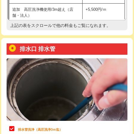
給水管工事※（土の掘削・埋め戻し作
11,000円
追加 高圧洗浄機使用/3m超え（店
+5,500円/ｍ
業)
舗・法人）
給水管工事※（塩ビ管（VP・HI）使
33,000円
上記の表をスクロールで他の料金もご覧になれます。
高度高圧洗浄換
現地調査
用/3ｍまで)
トーラー作業
16,500円
給水管工事※（塩ビ管（VP・HI）使
+8,800円
用（追加）/3ｍ超え)
排水口 排水管
トーラー機使用/3mまで
33,000円
給水管工事※（ライニング鋼管・銅
44,000円
追加トーラー機使用/3m超え
+3,300円
管・ポリ管・HT管使用/3ｍまで)
カメラ調査
33,000円
給水管工事※（ライニング鋼管・銅
+8,800円
管・ポリ管・HT管使用/3ｍ超え)
桝清掃
8,800円
排水管工事（土の掘削・埋め戻し作
11,000円~
止水・漏水調査・防水処理・清掃・修
11,000円
業）
理・調整・分解・加工など（軽作業）
排水管工事（排水管工事/3ｍまで）
55,000円
止水・漏水調査・防水処理・清掃・修
22,000円
理・調整・分解・加工など（中作業）
排水管工事（追加 排水管工事/3ｍ超
+11,000円
排水管洗浄（高圧洗浄3ｍ迄）
え）