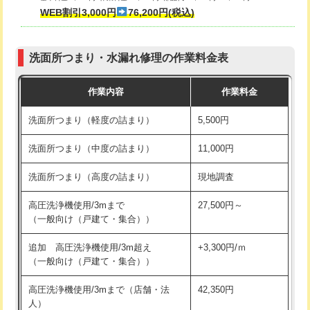
式・ワンホール）)
WEB割引3,000円
76,200円(税込)
マス交換（深さ50㎝以上）
66,000円
交換・取付(排水栓・排水トラップ
22,000円+材料費
コンクリート斫り（厚さ10㎝まで）
27,500円
（P/S/ポップアップ））
洗面所つまり・水漏れ修理の作業料金表
コンクリート斫り（厚さ10㎝超え）
38,500円
交換・取付（その他部品）
11,000円+材料費
作業内容
作業料金
モルタル補修（厚さ10㎝まで）
27,500円
持込商品取付（単水栓）
13,200円
洗面所つまり（軽度の詰まり）
5,500円
モルタル補修（厚さ10㎝超え）
38,500円
持込商品取付（混合水栓）
16,500円
洗面所つまり（中度の詰まり）
11,000円
洗面台設置
38,500円
持込商品取付（浄水器・分岐水栓）
16,500円
洗面所つまり（高度の詰まり）
現地調査
バスタブ設置
現場見積
給水管工事※（ホール加工)
16,500円
高圧洗浄機使用/3mまで
27,500円～
追加人工
16,500円
（一般向け（戸建て・集合））
給水管工事※（バンド止め)
3,300円
廃棄・処分
現場見積
追加 高圧洗浄機使用/3m超え
+3,300円/ｍ
給水管工事※（支持金具設置)
5,500円
（一般向け（戸建て・集合））
※給水管工事は20mmまでの価格です。
給水管工事※（保温材使用（バンド止
5,500円
高圧洗浄機使用/3mまで（店舗・法
42,350円
め込み）)
人）