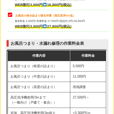
小便器トイレ脱着
現地見積
WEB割引3,000円
16,800円(税込)
その他部品の脱着
8,800円～
お風呂の排水詰まり除去作業（高圧洗浄3ｍ迄）
基本料金 3,300円+作業料金 27,500円+部品代 0円=30,800円
交換・取付（タンク）
22,000円+材料費
WEB割引3,000円
27,800円(税込)
交換・取付（便器）
22,000円+材料費
お風呂つまり・水漏れ修理の作業料金表
交換・取付（普通便座）
11,000円+材料費
作業内容
作業料金
交換・取付（温水洗浄便座）
16,500円+材料費
お風呂つまり（軽度の詰まり）
5,500円
交換・取付(単水栓（壁付・デッキ
13,200円+材料費
式）)
お風呂つまり（中度の詰まり）
11,000円
交換・取付(混合水栓（壁付・デッキ
16,500円+材料費
お風呂つまり（高度の詰まり）
現地調査
式・ワンホール）)
高圧洗浄機使用/3mまで
27,500円～
交換・取付(排水栓・排水トラップ
22,000円+材料費
（一般向け（戸建て・集合））
（P/S/ポップアップ））
追加 高圧洗浄機使用/3m超え
+3,300円/ｍ
交換・取付（その他部品）
11,000円+材料費