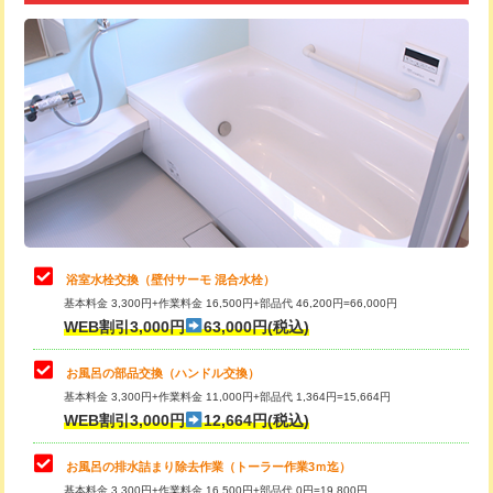
追加トーラー機使用/3m超え
+3,300円
カメラ調査
33,000円
桝清掃
8,800円
止水・漏水調査・防水処理・清掃・修
11,000円
理・調整・分解・加工など（軽作業）
止水・漏水調査・防水処理・清掃・修
22,000円
理・調整・分解・加工など（中作業）
浴室水栓交換（壁付サーモ 混合水栓）
基本料金 3,300円+作業料金 16,500円+部品代 46,200円=66,000円
止水・漏水調査・防水処理・清掃・修
33,000円
WEB割引3,000円
63,000円(税込)
理・調整・分解・加工など（重作業）
お風呂の部品交換（ハンドル交換）
トイレタンク脱着
16,500円
基本料金 3,300円+作業料金 11,000円+部品代 1,364円=15,664円
WEB割引3,000円
12,664円(税込)
トイレ便器脱着
16,500円
タンクレストイレ脱着
33,000円
お風呂の排水詰まり除去作業（トーラー作業3ｍ迄）
基本料金 3,300円+作業料金 16,500円+部品代 0円=19,800円