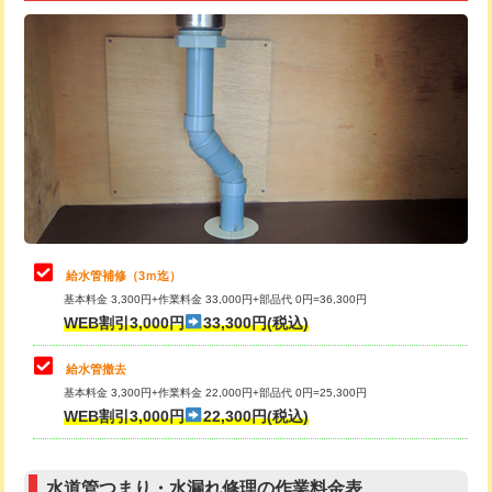
追加トーラー機使用/3m超え
+3,300円
給水管工事※（ライニング鋼管・銅
+8,800円
管・ポリ管・HT管使用/3ｍ超え)
カメラ調査
33,000円
排水管工事（土の掘削・埋め戻し作
11,000円~
桝清掃
8,800円
業）
止水・漏水調査・防水処理・清掃・修
11,000円
排水管工事（排水管工事/3ｍまで）
55,000円
理・調整・分解・加工など（軽作業）
排水管工事（追加 排水管工事/3ｍ超
+11,000円
止水・漏水調査・防水処理・清掃・修
22,000円
え）
理・調整・分解・加工など（中作業）
給水管補修（3ｍ迄）
マス交換（土の掘削・埋め戻し作業）
11,000円~
基本料金 3,300円+作業料金 33,000円+部品代 0円=36,300円
止水・漏水調査・防水処理・清掃・修
33,000円
WEB割引3,000円
33,300円(税込)
理・調整・分解・加工など（重作業）
マス交換（深さ50㎝未満）
55,000円
給水管撤去
その他部品の脱着
8,800円～
マス交換（深さ50㎝以上）
66,000円
基本料金 3,300円+作業料金 22,000円+部品代 0円=25,300円
WEB割引3,000円
22,300円(税込)
交換・取付（タンク）
22,000円+材料費
コンクリート斫り（厚さ10㎝まで）
27,500円
交換・取付(単水栓（壁付・デッキ
13,200円+材料費
コンクリート斫り（厚さ10㎝超え）
38,500円
式）)
水道管つまり・水漏れ修理の作業料金表