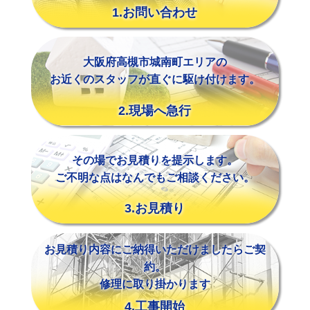
1.お問い合わせ
大阪府高槻市城南町エリアの
お近くのスタッフが直ぐに駆け付けます。
2.現場へ急行
その場でお見積りを提示します。
ご不明な点はなんでもご相談ください。
3.お見積り
お見積り内容にご納得いただけましたらご契
約。
修理に取り掛かります
4.工事開始