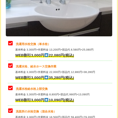
桝清掃
8,800円
給水管工事※（塩ビ管（VP・HI）使
+8,800円
用（追加）/3ｍ超え)
止水・漏水調査・防水処理・清掃・修
11,000円
理・調整・分解・加工など（軽作業）
給水管工事※（ライニング鋼管・銅
44,000円
管・ポリ管・HT管使用/3ｍまで)
止水・漏水調査・防水処理・清掃・修
22,000円
理・調整・分解・加工など（中作業）
給水管工事※（ライニング鋼管・銅
+8,800円
洗濯用水栓交換（単水栓）
管・ポリ管・HT管使用/3ｍ超え)
基本料金 3,300円+作業料金 13,200円+部品代 8,580円=25,080円
止水・漏水調査・防水処理・清掃・修
33,000円
WEB割引3,000円
22,080円(税込)
理・調整・分解・加工など（重作業）
排水管工事（土の掘削・埋め戻し作
11,000円~
業）
洗濯水栓、給水ホース交換作業
キッチンタンク脱着
16,500円
基本料金 3,300円+作業料金 22,000円+部品代 12,980円=38,280円
排水管工事（排水管工事/3ｍまで）
55,000円
WEB割引3,000円
35,280円(税込)
その他部品の脱着
8,800円～
排水管工事（追加 排水管工事/3ｍ超
+11,000円
交換・取付（タンク）
22,000円+材料費
洗濯水栓給水栓上部交換
え）
基本料金 3,300円+作業料金 8,800円+部品代 990円=13,090円
交換・取付(単水栓（壁付・デッキ
13,200円+材料費
WEB割引3,000円
10,090円(税込)
マス交換（土の掘削・埋め戻し作業）
11,000円~
式）)
洗面所の水栓交換（混合水栓）
マス交換（深さ50㎝未満）
55,000円
交換・取付(混合水栓（壁付・デッキ
16,500円+材料費
基本料金 3,300円+作業料金 16,500円+部品代 59,400円=79,200円