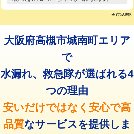
高度高圧洗浄換
現地調査
マス交換（土の掘削・埋め戻し作業）
11,000円~
トーラー作業
16,500円
全て税込表記
マス交換（深さ50㎝未満）
55,000円
トーラー機使用/3mまで
33,000円
マス交換（深さ50㎝以上）
66,000円
大阪府高槻市城南町エリア
追加トーラー機使用/3m超え
+3,300円
コンクリート斫り（厚さ10㎝まで）
27,500円
カメラ調査
33,000円
で
コンクリート斫り（厚さ10㎝超え）
38,500円
桝清掃
8,800円
水漏れ、救急隊が選ばれる4
モルタル補修（厚さ10㎝まで）
27,500円
止水・漏水調査・防水処理・清掃・修
11,000円
理・調整・分解・加工など（軽作業）
モルタル補修（厚さ10㎝超え）
38,500円
つの理由
止水・漏水調査・防水処理・清掃・修
22,000円
追加人工
16,500円
理・調整・分解・加工など（中作業）
安いだけではなく安心で高
廃棄・処分
現場見積
止水・漏水調査・防水処理・清掃・修
33,000円
理・調整・分解・加工など（重作業）
品質
なサービスを提供しま
その他部品の脱着
8,800円～