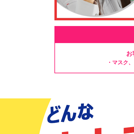
お
・マスク