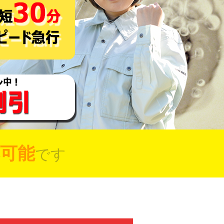
可能
です