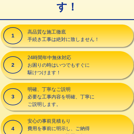
す！
交換・取付（タンク）
22,000円+材料費
交換・取付(単水栓（壁付・デッキ
13,200円+材料費
式）)
高品質な施工徹底
1
交換・取付(混合水栓（壁付・デッキ
16,500円+材料費
手続き工事は絶対に致しません！
式・ワンホール）)
交換・取付(排水栓・排水トラップ
22,000円+材料費
24時間年中無休対応
（P/S/ポップアップ））
2
お困りの時はいつでもすぐに
駆けつけます！
交換・取付（その他部品）
11,000円+材料費
持込商品取付（単水栓）
13,200円
明確、丁寧なご説明
3
必要な工事内容を明確、丁寧に
持込商品取付（混合水栓）
16,500円
ご説明します。
持込商品取付（浄水器・分岐水栓）
16,500円
安心の事前見積もり
給水管工事※（ホール加工)
16,500円
4
費用を事前に明示し、ご納得