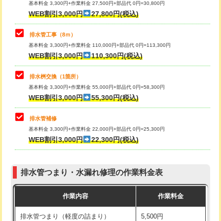
基本料金 3,300円+作業料金 27,500円+部品代 0円=30,800円
止水・漏水調査・防水処理・清掃・修
33,000円
WEB割引3,000円
27,800円(税込)
理・調整・分解・加工など（重作業）
マス交換（土の掘削・埋め戻し作業）
11,000円~
排水管工事（8ｍ）
その他部品の脱着
8,800円～
マス交換（深さ50㎝未満）
55,000円
基本料金 3,300円+作業料金 110,000円+部品代 0円=113,300円
WEB割引3,000円
110,300円(税込)
交換・取付（タンク）
22,000円+材料費
マス交換（深さ50㎝以上）
66,000円
交換・取付(単水栓（壁付・デッキ
13,200円+材料費
コンクリート斫り（厚さ10㎝まで）
27,500円
排水桝交換（1箇所）
式）)
基本料金 3,300円+作業料金 55,000円+部品代 0円=58,300円
コンクリート斫り（厚さ10㎝超え）
38,500円
WEB割引3,000円
55,300円(税込)
交換・取付(混合水栓（壁付・デッキ
16,500円+材料費
式・ワンホール）)
モルタル補修（厚さ10㎝まで）
27,500円
排水管補修
基本料金 3,300円+作業料金 22,000円+部品代 0円=25,300円
交換・取付(排水栓・排水トラップ
22,000円+材料費
モルタル補修（厚さ10㎝超え）
38,500円
WEB割引3,000円
22,300円(税込)
（P/S/ポップアップ））
台所シンク・作業台設置
現場見積
交換・取付（その他部品）
11,000円+材料費
排水管つまり・水漏れ修理の作業料金表
追加人工
16,500円
持込商品取付（単水栓）
13,200円
作業内容
作業料金
廃棄・処分
現場見積
持込商品取付（混合水栓）
16,500円
排水管つまり（軽度の詰まり）
5,500円