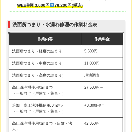
式・ワンホール）)
WEB割引3,000円
76,200円(税込)
マス交換（深さ50㎝以上）
66,000円
交換・取付(排水栓・排水トラップ
22,000円+材料費
コンクリート斫り（厚さ10㎝まで）
27,500円
（P/S/ポップアップ））
洗面所つまり・水漏れ修理の作業料金表
コンクリート斫り（厚さ10㎝超え）
38,500円
交換・取付（その他部品）
11,000円+材料費
作業内容
作業料金
モルタル補修（厚さ10㎝まで）
27,500円
持込商品取付（単水栓）
13,200円
洗面所つまり（軽度の詰まり）
5,500円
モルタル補修（厚さ10㎝超え）
38,500円
持込商品取付（混合水栓）
16,500円
洗面所つまり（中度の詰まり）
11,000円
洗面台設置
38,500円
持込商品取付（浄水器・分岐水栓）
16,500円
洗面所つまり（高度の詰まり）
現地調査
バスタブ設置
現場見積
給水管工事※（ホール加工)
16,500円
高圧洗浄機使用/3mまで
27,500円～
追加人工
16,500円
（一般向け（戸建て・集合））
給水管工事※（バンド止め)
3,300円
廃棄・処分
現場見積
追加 高圧洗浄機使用/3m超え
+3,300円/ｍ
給水管工事※（支持金具設置)
5,500円
（一般向け（戸建て・集合））
※給水管工事は20mmまでの価格です。
給水管工事※（保温材使用（バンド止
5,500円
高圧洗浄機使用/3mまで（店舗・法
42,350円
め込み）)
人）