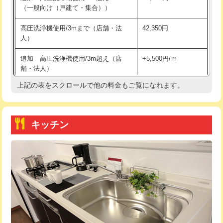
（一般向け（戸建て・集合））
持込商品取付（単水栓）
13,200円
高圧洗浄機使用/3mまで（店舗・法
42,350円
人）
持込商品取付（混合水栓）
16,500円
追加 高圧洗浄機使用/3m超え（店
+5,500円/ｍ
持込商品取付（浄水器・分岐水栓）
16,500円
舗・法人）
持込商品取付（温水洗浄便座）
22,000円
上記の表をスクロールで他の料金もご覧になれます。
高度高圧洗浄換
現地調査
持込商品取付（普通便座⇔温水洗浄便
22,000円
トーラー作業
16,500円
座）
キッチン
トーラー機使用/3mまで
33,000円
給水管工事※（ホール加工)
16,500円
追加トーラー機使用/3m超え
+3,300円
給水管工事※（バンド止め)
3,300円
カメラ調査
33,000円
給水管工事※（支持金具設置)
5,500円
桝清掃
8,800円
給水管工事※（保温材使用（バンド止
5,500円
め込み）)
止水・漏水調査・防水処理・清掃・修
11,000円
理・調整・分解・加工など（軽作業）