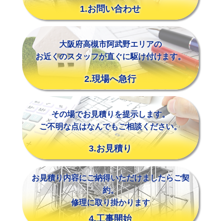
1.お問い合わせ
大阪府高槻市阿武野エリアの
お近くのスタッフが直ぐに駆け付けます。
2.現場へ急行
その場でお見積りを提示します。
ご不明な点はなんでもご相談ください。
3.お見積り
お見積り内容にご納得いただけましたらご契
約。
修理に取り掛かります
4.工事開始