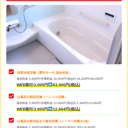
追加トーラー機使用/3m超え
+3,300円
カメラ調査
33,000円
桝清掃
8,800円
止水・漏水調査・防水処理・清掃・修
11,000円
理・調整・分解・加工など（軽作業）
止水・漏水調査・防水処理・清掃・修
22,000円
理・調整・分解・加工など（中作業）
浴室水栓交換（壁付サーモ 混合水栓）
基本料金 3,300円+作業料金 16,500円+部品代 46,200円=66,000円
止水・漏水調査・防水処理・清掃・修
33,000円
WEB割引3,000円
63,000円(税込)
理・調整・分解・加工など（重作業）
お風呂の部品交換（ハンドル交換）
トイレタンク脱着
16,500円
基本料金 3,300円+作業料金 11,000円+部品代 1,364円=15,664円
WEB割引3,000円
12,664円(税込)
トイレ便器脱着
16,500円
タンクレストイレ脱着
33,000円
お風呂の排水詰まり除去作業（トーラー作業3ｍ迄）
基本料金 3,300円+作業料金 16,500円+部品代 0円=19,800円