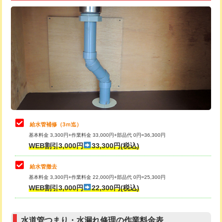
追加トーラー機使用/3m超え
+3,300円
給水管工事※（ライニング鋼管・銅
+8,800円
管・ポリ管・HT管使用/3ｍ超え)
カメラ調査
33,000円
排水管工事（土の掘削・埋め戻し作
11,000円~
桝清掃
8,800円
業）
止水・漏水調査・防水処理・清掃・修
11,000円
排水管工事（排水管工事/3ｍまで）
55,000円
理・調整・分解・加工など（軽作業）
排水管工事（追加 排水管工事/3ｍ超
+11,000円
止水・漏水調査・防水処理・清掃・修
22,000円
え）
理・調整・分解・加工など（中作業）
給水管補修（3ｍ迄）
マス交換（土の掘削・埋め戻し作業）
11,000円~
基本料金 3,300円+作業料金 33,000円+部品代 0円=36,300円
止水・漏水調査・防水処理・清掃・修
33,000円
WEB割引3,000円
33,300円(税込)
理・調整・分解・加工など（重作業）
マス交換（深さ50㎝未満）
55,000円
給水管撤去
その他部品の脱着
8,800円～
マス交換（深さ50㎝以上）
66,000円
基本料金 3,300円+作業料金 22,000円+部品代 0円=25,300円
WEB割引3,000円
22,300円(税込)
交換・取付（タンク）
22,000円+材料費
コンクリート斫り（厚さ10㎝まで）
27,500円
交換・取付(単水栓（壁付・デッキ
13,200円+材料費
コンクリート斫り（厚さ10㎝超え）
38,500円
式）)
水道管つまり・水漏れ修理の作業料金表