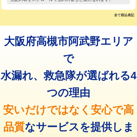
高度高圧洗浄換
現地調査
マス交換（土の掘削・埋め戻し作業）
11,000円~
トーラー作業
16,500円
全て税込表記
マス交換（深さ50㎝未満）
55,000円
トーラー機使用/3mまで
33,000円
マス交換（深さ50㎝以上）
66,000円
大阪府高槻市阿武野エリア
追加トーラー機使用/3m超え
+3,300円
コンクリート斫り（厚さ10㎝まで）
27,500円
カメラ調査
33,000円
で
コンクリート斫り（厚さ10㎝超え）
38,500円
桝清掃
8,800円
水漏れ、救急隊が選ばれる4
モルタル補修（厚さ10㎝まで）
27,500円
止水・漏水調査・防水処理・清掃・修
11,000円
理・調整・分解・加工など（軽作業）
モルタル補修（厚さ10㎝超え）
38,500円
つの理由
止水・漏水調査・防水処理・清掃・修
22,000円
追加人工
16,500円
理・調整・分解・加工など（中作業）
安いだけではなく安心で高
廃棄・処分
現場見積
止水・漏水調査・防水処理・清掃・修
33,000円
理・調整・分解・加工など（重作業）
品質
なサービスを提供しま
その他部品の脱着
8,800円～