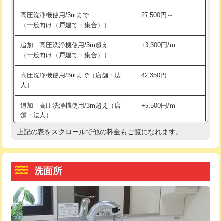
交換・取付（その他部品）
11,000円+材料費
マス交換（土の掘削・埋め戻し作業）
11,000円~
高圧洗浄機使用/3mまで
27,500円～
（一般向け（戸建て・集合））
持込商品取付（単水栓）
13,200円
マス交換（深さ50㎝未満）
55,000円
追加 高圧洗浄機使用/3m超え
+3,300円/ｍ
持込商品取付（混合水栓）
16,500円
マス交換（深さ50㎝以上）
66,000円
（一般向け（戸建て・集合））
持込商品取付（浄水器・分岐水栓）
16,500円
コンクリート斫り（厚さ10㎝まで）
27,500円
高圧洗浄機使用/3mまで（店舗・法
42,350円
人）
給水管工事※（ホール加工)
16,500円
コンクリート斫り（厚さ10㎝超え）
38,500円
追加 高圧洗浄機使用/3m超え（店
+5,500円/ｍ
給水管工事※（バンド止め)
3,300円
モルタル補修（厚さ10㎝まで）
27,500円
舗・法人）
給水管工事※（支持金具設置)
5,500円
モルタル補修（厚さ10㎝超え）
38,500円
上記の表をスクロールで他の料金もご覧になれます。
高度高圧洗浄換
現地調査
給水管工事※（保温材使用（バンド止
5,500円
洗面台設置
38,500円
トーラー作業
16,500円
め込み）)
洗面所
追加人工
16,500円
トーラー機使用/3mまで
33,000円
給水管工事※（土の掘削・埋め戻し作
11,000円
業)
廃棄・処分
現場見積
追加トーラー機使用/3m超え
+3,300円
給水管工事※（塩ビ管（VP・HI）使
33,000円
※給水管工事は20mmまでの価格です。
カメラ調査
33,000円
用/3ｍまで)