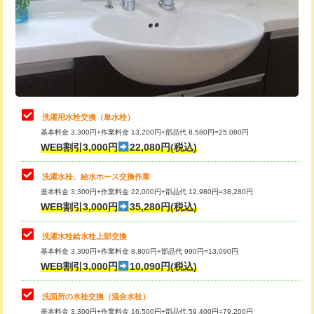
桝清掃
8,800円
給水管工事※（塩ビ管（VP・HI）使
+8,800円
用（追加）/3ｍ超え)
止水・漏水調査・防水処理・清掃・修
11,000円
理・調整・分解・加工など（軽作業）
給水管工事※（ライニング鋼管・銅
44,000円
管・ポリ管・HT管使用/3ｍまで)
止水・漏水調査・防水処理・清掃・修
22,000円
理・調整・分解・加工など（中作業）
給水管工事※（ライニング鋼管・銅
+8,800円
洗濯用水栓交換（単水栓）
管・ポリ管・HT管使用/3ｍ超え)
基本料金 3,300円+作業料金 13,200円+部品代 8,580円=25,080円
止水・漏水調査・防水処理・清掃・修
33,000円
WEB割引3,000円
22,080円(税込)
理・調整・分解・加工など（重作業）
排水管工事（土の掘削・埋め戻し作
11,000円~
業）
洗濯水栓、給水ホース交換作業
キッチンタンク脱着
16,500円
基本料金 3,300円+作業料金 22,000円+部品代 12,980円=38,280円
排水管工事（排水管工事/3ｍまで）
55,000円
WEB割引3,000円
35,280円(税込)
その他部品の脱着
8,800円～
排水管工事（追加 排水管工事/3ｍ超
+11,000円
交換・取付（タンク）
22,000円+材料費
洗濯水栓給水栓上部交換
え）
基本料金 3,300円+作業料金 8,800円+部品代 990円=13,090円
交換・取付(単水栓（壁付・デッキ
13,200円+材料費
WEB割引3,000円
10,090円(税込)
マス交換（土の掘削・埋め戻し作業）
11,000円~
式）)
洗面所の水栓交換（混合水栓）
マス交換（深さ50㎝未満）
55,000円
交換・取付(混合水栓（壁付・デッキ
16,500円+材料費
基本料金 3,300円+作業料金 16,500円+部品代 59,400円=79,200円