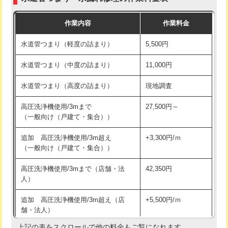
モルタル補修（厚さ10㎝まで）
27,500円
交換・取付(混合水栓（壁付・デッキ
16,500円+材料費
作業内容
作業料金
式・ワンホール）)
モルタル補修（厚さ10㎝超え）
38,500円
水道管つまり（軽度の詰まり）
5,500円
交換・取付(排水栓・排水トラップ
22,000円+材料費
洗面台設置
38,500円
（P/S/ポップアップ））
水道管つまり（中度の詰まり）
11,000円
化粧台設置
22,000円
交換・取付（その他部品）
11,000円+材料費
水道管つまり（高度の詰まり）
現地調査
追加人工
16,500円
持込商品取付（単水栓）
13,200円
高圧洗浄機使用/3mまで
27,500円～
廃棄・処分
現場見積
（一般向け（戸建て・集合））
持込商品取付（混合水栓）
16,500円
※給水管工事は20mmまでの価格です。
追加 高圧洗浄機使用/3m超え
+3,300円/ｍ
持込商品取付（浄水器・分岐水栓）
16,500円
（一般向け（戸建て・集合））
排水管工事（土の掘削・埋め戻し作
11,000円~
高圧洗浄機使用/3mまで（店舗・法
42,350円
業）
人）
排水管工事（排水管工事/3ｍまで）
55,000円
追加 高圧洗浄機使用/3m超え（店
+5,500円/ｍ
舗・法人）
排水管工事（追加 排水管工事/3ｍ超
+11,000円
え）
上記の表をスクロールで他の料金もご覧になれます。