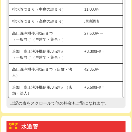
※給水管工事は20mmまでの価格です。
持込商品取付（浄水器・分岐水栓）
16,500円
排水管つまり（中度の詰まり）
11,000円
給水管工事※（ホール加工)
16,500円
排水管つまり（高度の詰まり）
現地調査
給水管工事※（バンド止め)
3,300円
高圧洗浄機使用/3mまで
27,500円～
（一般向け（戸建て・集合））
給水管工事※（支持金具設置)
5,500円
追加 高圧洗浄機使用/3m超え
+3,300円/ｍ
給水管工事※（保温材使用（バンド止
5,500円
（一般向け（戸建て・集合））
め込み）)
高圧洗浄機使用/3mまで（店舗・法
42,350円
給水管工事※（土の掘削・埋め戻し作
11,000円
人）
業)
追加 高圧洗浄機使用/3m超え（店
+5,500円/ｍ
給水管工事※（塩ビ管（VP・HI）使
33,000円
舗・法人）
用/3ｍまで)
上記の表をスクロールで他の料金もご覧になれます。
高度高圧洗浄換
現地調査
給水管工事※（塩ビ管（VP・HI）使
+8,800円
用（追加）/3ｍ超え)
トーラー作業
16,500円
給水管工事※（ライニング鋼管・銅
44,000円
水道管
トーラー機使用/3mまで
33,000円
管・ポリ管・HT管使用/3ｍまで)