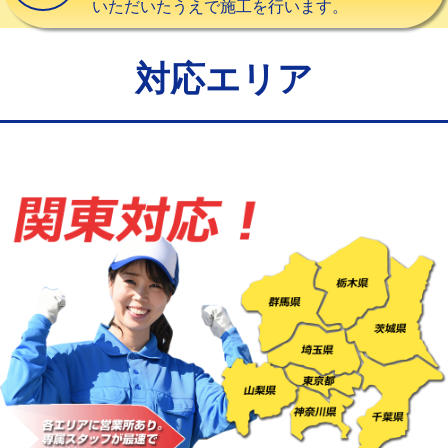
いただいたうえで施工を行います。
給水管工事※（バンド止め)
3,300円
給水管工事※（支持金具設置)
5,500円
対応エリア
給水管工事※（保温材使用（バンド止
5,500円
め込み）)
給水管工事※（土の掘削・埋め戻し作
11,000円
業)
給水管工事※（塩ビ管（VP・HI）使
33,000円
用/3ｍまで)
給水管工事※（塩ビ管（VP・HI）使
+8,800円
用（追加）/3ｍ超え)
給水管工事※（ライニング鋼管・銅
44,000円
管・ポリ管・HT管使用/3ｍまで)
給水管工事※（ライニング鋼管・銅
+8,800円
管・ポリ管・HT管使用/3ｍ超え)