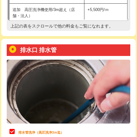
給水管工事※（土の掘削・埋め戻し作
11,000円
追加 高圧洗浄機使用/3m超え（店
+5,500円/ｍ
業)
舗・法人）
給水管工事※（塩ビ管（VP・HI）使
33,000円
上記の表をスクロールで他の料金もご覧になれます。
高度高圧洗浄換
現地調査
用/3ｍまで)
トーラー作業
16,500円
給水管工事※（塩ビ管（VP・HI）使
+8,800円
用（追加）/3ｍ超え)
排水口 排水管
トーラー機使用/3mまで
33,000円
給水管工事※（ライニング鋼管・銅
44,000円
追加トーラー機使用/3m超え
+3,300円
管・ポリ管・HT管使用/3ｍまで)
カメラ調査
33,000円
給水管工事※（ライニング鋼管・銅
+8,800円
管・ポリ管・HT管使用/3ｍ超え)
桝清掃
8,800円
排水管工事（土の掘削・埋め戻し作
11,000円~
止水・漏水調査・防水処理・清掃・修
11,000円
業）
理・調整・分解・加工など（軽作業）
排水管工事（排水管工事/3ｍまで）
55,000円
止水・漏水調査・防水処理・清掃・修
22,000円
理・調整・分解・加工など（中作業）
排水管工事（追加 排水管工事/3ｍ超
+11,000円
排水管洗浄（高圧洗浄3ｍ迄）
え）