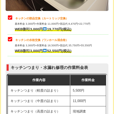
給水管工事※（土の掘削・埋め戻し作
11,000円
業)
止水・漏水調査・防水処理・清掃・修
22,000円
理・調整・分解・加工など（中作業）
給水管工事※（塩ビ管（VP・HI）使
33,000円
キッチンの部品交換（カートリッジ交換）
用/3ｍまで)
基本料金 3,300円+作業料金 11,000円+部品代 8,470円=22,770円
止水・漏水調査・防水処理・清掃・修
33,000円
WEB割引3,000円
19,770円(税込)
理・調整・分解・加工など（重作業）
給水管工事※（塩ビ管（VP・HI）使
+8,800円
用（追加）/3ｍ超え)
キッチンの水栓交換（ワンホール混合栓）
お風呂タンク脱着
16,500円
基本料金 3,300円+作業料金 16,500円+部品代 35,750円=55,550円
給水管工事※（ライニング鋼管・銅
44,000円
WEB割引3,000円
52,550円(税込)
その他部品の脱着
8,800円～
管・ポリ管・HT管使用/3ｍまで)
交換・取付（タンク）
22,000円+材料費
給水管工事※（ライニング鋼管・銅
+8,800円
管・ポリ管・HT管使用/3ｍ超え)
キッチンつまり・水漏れ修理の作業料金表
交換・取付(単水栓（壁付・デッキ
13,200円+材料費
式）)
排水管工事（土の掘削・埋め戻し作
11,000円~
作業内容
作業料金
業）
交換・取付(混合水栓（壁付・デッキ
16,500円+材料費
キッチンつまり（軽度の詰まり）
5,500円
式・ワンホール）)
排水管工事（排水管工事/3ｍまで）
55,000円
キッチンつまり（中度の詰まり）
11,000円
交換・取付(排水栓・排水トラップ
22,000円+材料費
排水管工事（追加 排水管工事/3ｍ超
+11,000円
（P/S/ポップアップ））
え）
キッチンつまり（高度の詰まり）
現地調査