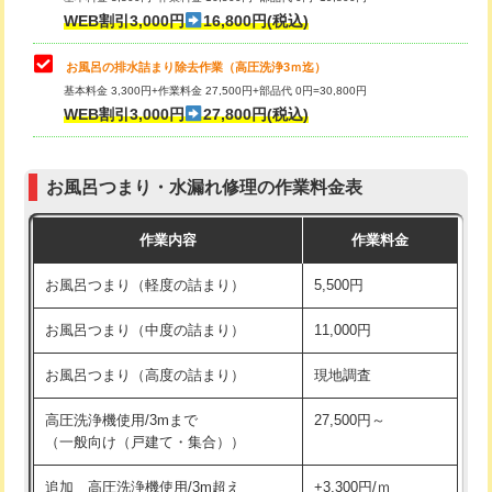
小便器トイレ脱着
現地見積
WEB割引3,000円
16,800円(税込)
その他部品の脱着
8,800円～
お風呂の排水詰まり除去作業（高圧洗浄3ｍ迄）
基本料金 3,300円+作業料金 27,500円+部品代 0円=30,800円
交換・取付（タンク）
22,000円+材料費
WEB割引3,000円
27,800円(税込)
交換・取付（便器）
22,000円+材料費
お風呂つまり・水漏れ修理の作業料金表
交換・取付（普通便座）
11,000円+材料費
作業内容
作業料金
交換・取付（温水洗浄便座）
16,500円+材料費
お風呂つまり（軽度の詰まり）
5,500円
交換・取付(単水栓（壁付・デッキ
13,200円+材料費
式）)
お風呂つまり（中度の詰まり）
11,000円
交換・取付(混合水栓（壁付・デッキ
16,500円+材料費
お風呂つまり（高度の詰まり）
現地調査
式・ワンホール）)
高圧洗浄機使用/3mまで
27,500円～
交換・取付(排水栓・排水トラップ
22,000円+材料費
（一般向け（戸建て・集合））
（P/S/ポップアップ））
追加 高圧洗浄機使用/3m超え
+3,300円/ｍ
交換・取付（その他部品）
11,000円+材料費