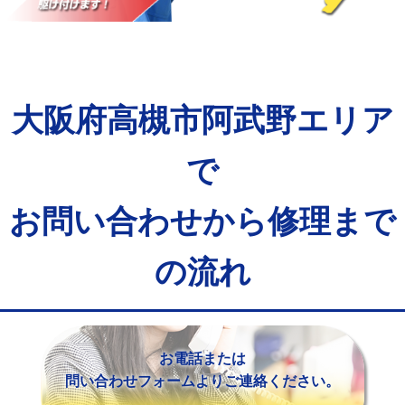
マス交換（土の掘削・埋め戻し作業）
11,000円~
マス交換（深さ50㎝未満）
55,000円
マス交換（深さ50㎝以上）
66,000円
大阪府高槻市阿武野エリア
コンクリート斫り（厚さ10㎝まで）
27,500円
コンクリート斫り（厚さ10㎝超え）
38,500円
で
モルタル補修（厚さ10㎝まで）
27,500円
お問い合わせから修理まで
モルタル補修（厚さ10㎝超え）
38,500円
の流れ
追加人工
16,500円
廃棄・処分
現場見積
※給水管工事は20mmまでの価格です。
お電話または
問い合わせフォームよりご連絡ください。