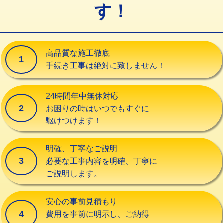
す！
交換・取付（タンク）
22,000円+材料費
交換・取付(単水栓（壁付・デッキ
13,200円+材料費
式）)
高品質な施工徹底
1
交換・取付(混合水栓（壁付・デッキ
16,500円+材料費
手続き工事は絶対に致しません！
式・ワンホール）)
交換・取付(排水栓・排水トラップ
22,000円+材料費
24時間年中無休対応
（P/S/ポップアップ））
2
お困りの時はいつでもすぐに
駆けつけます！
交換・取付（その他部品）
11,000円+材料費
持込商品取付（単水栓）
13,200円
明確、丁寧なご説明
3
必要な工事内容を明確、丁寧に
持込商品取付（混合水栓）
16,500円
ご説明します。
持込商品取付（浄水器・分岐水栓）
16,500円
安心の事前見積もり
給水管工事※（ホール加工)
16,500円
4
費用を事前に明示し、ご納得