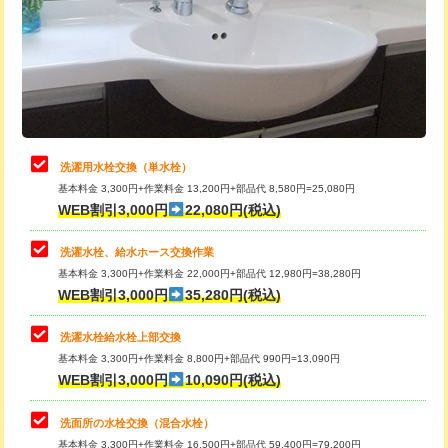
桝清掃
8,800円
給水管工事※（塩ビ管（VP・HI）使
+8,800円
用（追加）/3ｍ超え)
止水・漏水調査・防水処理・清掃・修
11,000円
理・調整・分解・加工など（軽作業）
給水管工事※（ライニング鋼管・銅
44,000円
管・ポリ管・HT管使用/3ｍまで)
止水・漏水調査・防水処理・清掃・修
22,000円
理・調整・分解・加工など（中作業）
給水管工事※（ライニング鋼管・銅
+8,800円
洗濯用水栓交換（単水栓）
管・ポリ管・HT管使用/3ｍ超え)
基本料金 3,300円+作業料金 13,200円+部品代 8,580円=25,080円
止水・漏水調査・防水処理・清掃・修
33,000円
WEB割引3,000円
22,080円(税込)
理・調整・分解・加工など（重作業）
排水管工事（土の掘削・埋め戻し作
11,000円~
業）
洗濯水栓、給水ホース交換作業
キッチンタンク脱着
16,500円
基本料金 3,300円+作業料金 22,000円+部品代 12,980円=38,280円
排水管工事（排水管工事/3ｍまで）
55,000円
WEB割引3,000円
35,280円(税込)
その他部品の脱着
8,800円～
排水管工事（追加 排水管工事/3ｍ超
+11,000円
交換・取付（タンク）
22,000円+材料費
洗濯水栓給水栓上部交換
え）
基本料金 3,300円+作業料金 8,800円+部品代 990円=13,090円
交換・取付(単水栓（壁付・デッキ
13,200円+材料費
WEB割引3,000円
10,090円(税込)
マス交換（土の掘削・埋め戻し作業）
11,000円~
式）)
洗面所の水栓交換（混合水栓）
マス交換（深さ50㎝未満）
55,000円
交換・取付(混合水栓（壁付・デッキ
16,500円+材料費
基本料金 3,300円+作業料金 16,500円+部品代 59,400円=79,200円