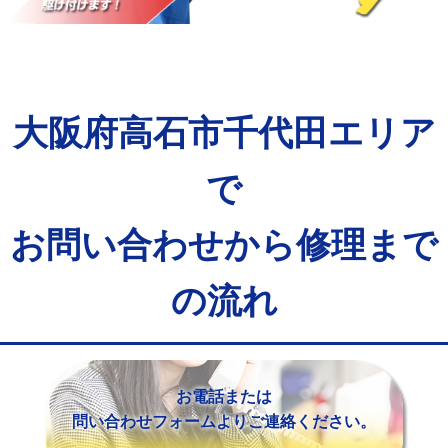
マス交換（土の掘削・埋め戻し作業）
11,000円~
マス交換（深さ50㎝未満）
55,000円
マス交換（深さ50㎝以上）
66,000円
大阪府高石市千代田エリア
コンクリート斫り（厚さ10㎝まで）
27,500円
コンクリート斫り（厚さ10㎝超え）
38,500円
で
モルタル補修（厚さ10㎝まで）
27,500円
お問い合わせから修理まで
モルタル補修（厚さ10㎝超え）
38,500円
の流れ
追加人工
16,500円
廃棄・処分
現場見積
※給水管工事は20mmまでの価格です。
お電話または
問い合わせフォームよりご連絡ください。