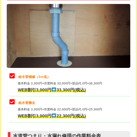
追加トーラー機使用/3m超え
+3,300円
給水管工事※（ライニング鋼管・銅
+8,800円
管・ポリ管・HT管使用/3ｍ超え)
カメラ調査
33,000円
排水管工事（土の掘削・埋め戻し作
11,000円~
桝清掃
8,800円
業）
止水・漏水調査・防水処理・清掃・修
11,000円
排水管工事（排水管工事/3ｍまで）
55,000円
理・調整・分解・加工など（軽作業）
排水管工事（追加 排水管工事/3ｍ超
+11,000円
止水・漏水調査・防水処理・清掃・修
22,000円
え）
理・調整・分解・加工など（中作業）
給水管補修（3ｍ迄）
マス交換（土の掘削・埋め戻し作業）
11,000円~
基本料金 3,300円+作業料金 33,000円+部品代 0円=36,300円
止水・漏水調査・防水処理・清掃・修
33,000円
WEB割引3,000円
33,300円(税込)
理・調整・分解・加工など（重作業）
マス交換（深さ50㎝未満）
55,000円
給水管撤去
その他部品の脱着
8,800円～
マス交換（深さ50㎝以上）
66,000円
基本料金 3,300円+作業料金 22,000円+部品代 0円=25,300円
WEB割引3,000円
22,300円(税込)
交換・取付（タンク）
22,000円+材料費
コンクリート斫り（厚さ10㎝まで）
27,500円
交換・取付(単水栓（壁付・デッキ
13,200円+材料費
コンクリート斫り（厚さ10㎝超え）
38,500円
式）)
水道管つまり・水漏れ修理の作業料金表