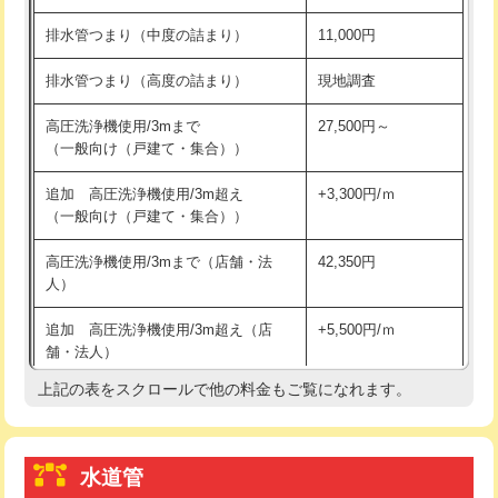
※給水管工事は20mmまでの価格です。
持込商品取付（浄水器・分岐水栓）
16,500円
排水管つまり（中度の詰まり）
11,000円
給水管工事※（ホール加工)
16,500円
排水管つまり（高度の詰まり）
現地調査
給水管工事※（バンド止め)
3,300円
高圧洗浄機使用/3mまで
27,500円～
（一般向け（戸建て・集合））
給水管工事※（支持金具設置)
5,500円
追加 高圧洗浄機使用/3m超え
+3,300円/ｍ
給水管工事※（保温材使用（バンド止
5,500円
（一般向け（戸建て・集合））
め込み）)
高圧洗浄機使用/3mまで（店舗・法
42,350円
給水管工事※（土の掘削・埋め戻し作
11,000円
人）
業)
追加 高圧洗浄機使用/3m超え（店
+5,500円/ｍ
給水管工事※（塩ビ管（VP・HI）使
33,000円
舗・法人）
用/3ｍまで)
上記の表をスクロールで他の料金もご覧になれます。
高度高圧洗浄換
現地調査
給水管工事※（塩ビ管（VP・HI）使
+8,800円
用（追加）/3ｍ超え)
トーラー作業
16,500円
給水管工事※（ライニング鋼管・銅
44,000円
水道管
トーラー機使用/3mまで
33,000円
管・ポリ管・HT管使用/3ｍまで)