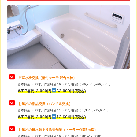
追加トーラー機使用/3m超え
+3,300円
カメラ調査
33,000円
桝清掃
8,800円
止水・漏水調査・防水処理・清掃・修
11,000円
理・調整・分解・加工など（軽作業）
止水・漏水調査・防水処理・清掃・修
22,000円
理・調整・分解・加工など（中作業）
浴室水栓交換（壁付サーモ 混合水栓）
基本料金 3,300円+作業料金 16,500円+部品代 46,200円=66,000円
止水・漏水調査・防水処理・清掃・修
33,000円
WEB割引3,000円
63,000円(税込)
理・調整・分解・加工など（重作業）
お風呂の部品交換（ハンドル交換）
トイレタンク脱着
16,500円
基本料金 3,300円+作業料金 11,000円+部品代 1,364円=15,664円
WEB割引3,000円
12,664円(税込)
トイレ便器脱着
16,500円
タンクレストイレ脱着
33,000円
お風呂の排水詰まり除去作業（トーラー作業3ｍ迄）
基本料金 3,300円+作業料金 16,500円+部品代 0円=19,800円