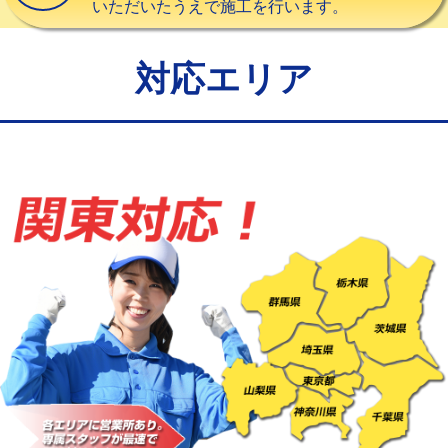
いただいたうえで施工を行います。
給水管工事※（バンド止め)
3,300円
給水管工事※（支持金具設置)
5,500円
対応エリア
給水管工事※（保温材使用（バンド止
5,500円
め込み）)
給水管工事※（土の掘削・埋め戻し作
11,000円
業)
給水管工事※（塩ビ管（VP・HI）使
33,000円
用/3ｍまで)
給水管工事※（塩ビ管（VP・HI）使
+8,800円
用（追加）/3ｍ超え)
給水管工事※（ライニング鋼管・銅
44,000円
管・ポリ管・HT管使用/3ｍまで)
給水管工事※（ライニング鋼管・銅
+8,800円
管・ポリ管・HT管使用/3ｍ超え)