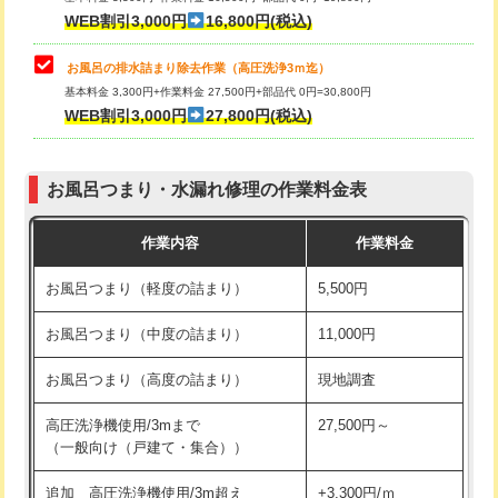
小便器トイレ脱着
現地見積
WEB割引3,000円
16,800円(税込)
その他部品の脱着
8,800円～
お風呂の排水詰まり除去作業（高圧洗浄3ｍ迄）
基本料金 3,300円+作業料金 27,500円+部品代 0円=30,800円
交換・取付（タンク）
22,000円+材料費
WEB割引3,000円
27,800円(税込)
交換・取付（便器）
22,000円+材料費
お風呂つまり・水漏れ修理の作業料金表
交換・取付（普通便座）
11,000円+材料費
作業内容
作業料金
交換・取付（温水洗浄便座）
16,500円+材料費
お風呂つまり（軽度の詰まり）
5,500円
交換・取付(単水栓（壁付・デッキ
13,200円+材料費
式）)
お風呂つまり（中度の詰まり）
11,000円
交換・取付(混合水栓（壁付・デッキ
16,500円+材料費
お風呂つまり（高度の詰まり）
現地調査
式・ワンホール）)
高圧洗浄機使用/3mまで
27,500円～
交換・取付(排水栓・排水トラップ
22,000円+材料費
（一般向け（戸建て・集合））
（P/S/ポップアップ））
追加 高圧洗浄機使用/3m超え
+3,300円/ｍ
交換・取付（その他部品）
11,000円+材料費