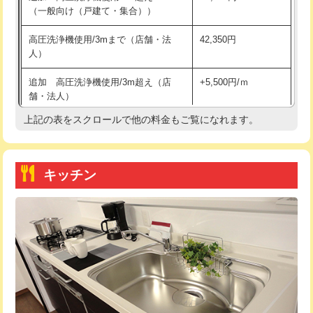
（一般向け（戸建て・集合））
持込商品取付（単水栓）
13,200円
高圧洗浄機使用/3mまで（店舗・法
42,350円
人）
持込商品取付（混合水栓）
16,500円
追加 高圧洗浄機使用/3m超え（店
+5,500円/ｍ
持込商品取付（浄水器・分岐水栓）
16,500円
舗・法人）
持込商品取付（温水洗浄便座）
22,000円
上記の表をスクロールで他の料金もご覧になれます。
高度高圧洗浄換
現地調査
持込商品取付（普通便座⇔温水洗浄便
22,000円
トーラー作業
16,500円
座）
キッチン
トーラー機使用/3mまで
33,000円
給水管工事※（ホール加工)
16,500円
追加トーラー機使用/3m超え
+3,300円
給水管工事※（バンド止め)
3,300円
カメラ調査
33,000円
給水管工事※（支持金具設置)
5,500円
桝清掃
8,800円
給水管工事※（保温材使用（バンド止
5,500円
め込み）)
止水・漏水調査・防水処理・清掃・修
11,000円
理・調整・分解・加工など（軽作業）