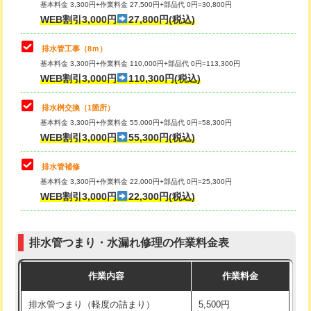
基本料金 3,300円+作業料金 27,500円+部品代 0円=30,800円
止水・漏水調査・防水処理・清掃・修
33,000円
WEB割引3,000円
27,800円(税込)
理・調整・分解・加工など（重作業）
マス交換（土の掘削・埋め戻し作業）
11,000円~
排水管工事（8ｍ）
その他部品の脱着
8,800円～
マス交換（深さ50㎝未満）
55,000円
基本料金 3,300円+作業料金 110,000円+部品代 0円=113,300円
WEB割引3,000円
110,300円(税込)
交換・取付（タンク）
22,000円+材料費
マス交換（深さ50㎝以上）
66,000円
交換・取付(単水栓（壁付・デッキ
13,200円+材料費
コンクリート斫り（厚さ10㎝まで）
27,500円
排水桝交換（1箇所）
式）)
基本料金 3,300円+作業料金 55,000円+部品代 0円=58,300円
コンクリート斫り（厚さ10㎝超え）
38,500円
WEB割引3,000円
55,300円(税込)
交換・取付(混合水栓（壁付・デッキ
16,500円+材料費
式・ワンホール）)
モルタル補修（厚さ10㎝まで）
27,500円
排水管補修
基本料金 3,300円+作業料金 22,000円+部品代 0円=25,300円
交換・取付(排水栓・排水トラップ
22,000円+材料費
モルタル補修（厚さ10㎝超え）
38,500円
WEB割引3,000円
22,300円(税込)
（P/S/ポップアップ））
台所シンク・作業台設置
現場見積
交換・取付（その他部品）
11,000円+材料費
排水管つまり・水漏れ修理の作業料金表
追加人工
16,500円
持込商品取付（単水栓）
13,200円
作業内容
作業料金
廃棄・処分
現場見積
持込商品取付（混合水栓）
16,500円
排水管つまり（軽度の詰まり）
5,500円