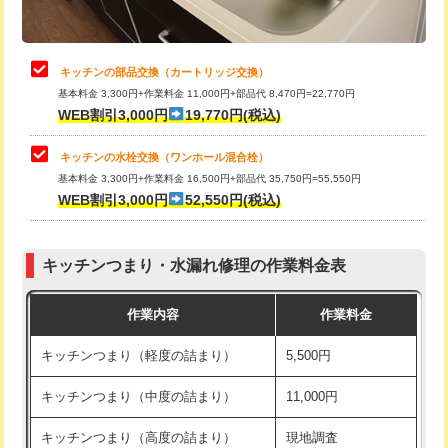
給水管工事※（土の掘削・埋め戻し作
11,000円
業)
止水・漏水調査・防水処理・清掃・修
22,000円
理・調整・分解・加工など（中作業）
給水管工事※（塩ビ管（VP・HI）使
33,000円
キッチンの部品交換（カートリッジ交換）
用/3ｍまで)
基本料金 3,300円+作業料金 11,000円+部品代 8,470円=22,770円
止水・漏水調査・防水処理・清掃・修
33,000円
WEB割引3,000円
19,770円(税込)
理・調整・分解・加工など（重作業）
給水管工事※（塩ビ管（VP・HI）使
+8,800円
用（追加）/3ｍ超え)
キッチンの水栓交換（ワンホール混合栓）
お風呂タンク脱着
16,500円
基本料金 3,300円+作業料金 16,500円+部品代 35,750円=55,550円
給水管工事※（ライニング鋼管・銅
44,000円
WEB割引3,000円
52,550円(税込)
その他部品の脱着
8,800円～
管・ポリ管・HT管使用/3ｍまで)
交換・取付（タンク）
22,000円+材料費
給水管工事※（ライニング鋼管・銅
+8,800円
管・ポリ管・HT管使用/3ｍ超え)
キッチンつまり・水漏れ修理の作業料金表
交換・取付(単水栓（壁付・デッキ
13,200円+材料費
式）)
排水管工事（土の掘削・埋め戻し作
11,000円~
作業内容
作業料金
業）
交換・取付(混合水栓（壁付・デッキ
16,500円+材料費
キッチンつまり（軽度の詰まり）
5,500円
式・ワンホール）)
排水管工事（排水管工事/3ｍまで）
55,000円
キッチンつまり（中度の詰まり）
11,000円
交換・取付(排水栓・排水トラップ
22,000円+材料費
排水管工事（追加 排水管工事/3ｍ超
+11,000円
（P/S/ポップアップ））
え）
キッチンつまり（高度の詰まり）
現地調査