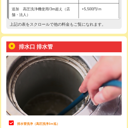
給水管工事※（土の掘削・埋め戻し作
11,000円
追加 高圧洗浄機使用/3m超え（店
+5,500円/ｍ
業)
舗・法人）
給水管工事※（塩ビ管（VP・HI）使
33,000円
上記の表をスクロールで他の料金もご覧になれます。
高度高圧洗浄換
現地調査
用/3ｍまで)
トーラー作業
16,500円
給水管工事※（塩ビ管（VP・HI）使
+8,800円
用（追加）/3ｍ超え)
排水口 排水管
トーラー機使用/3mまで
33,000円
給水管工事※（ライニング鋼管・銅
44,000円
追加トーラー機使用/3m超え
+3,300円
管・ポリ管・HT管使用/3ｍまで)
カメラ調査
33,000円
給水管工事※（ライニング鋼管・銅
+8,800円
管・ポリ管・HT管使用/3ｍ超え)
桝清掃
8,800円
排水管工事（土の掘削・埋め戻し作
11,000円~
止水・漏水調査・防水処理・清掃・修
11,000円
業）
理・調整・分解・加工など（軽作業）
排水管工事（排水管工事/3ｍまで）
55,000円
止水・漏水調査・防水処理・清掃・修
22,000円
理・調整・分解・加工など（中作業）
排水管工事（追加 排水管工事/3ｍ超
+11,000円
排水管洗浄（高圧洗浄3ｍ迄）
え）