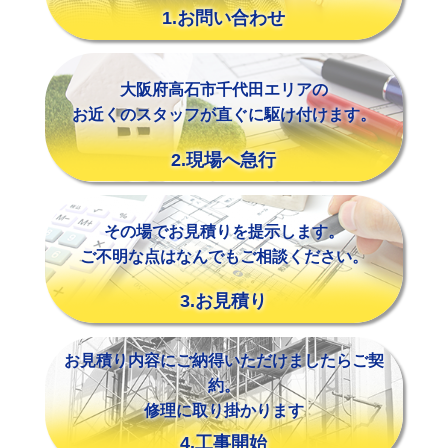
1.お問い合わせ
大阪府高石市千代田エリアの
お近くのスタッフが直ぐに駆け付けます。
2.現場へ急行
その場でお見積りを提示します。
ご不明な点はなんでもご相談ください。
3.お見積り
お見積り内容にご納得いただけましたらご契
約。
修理に取り掛かります
4.工事開始