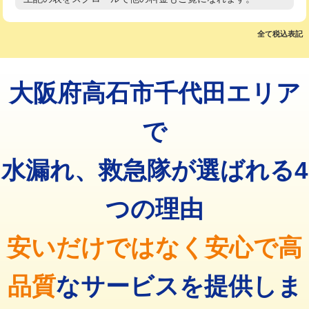
高度高圧洗浄換
現地調査
マス交換（土の掘削・埋め戻し作業）
11,000円~
トーラー作業
16,500円
全て税込表記
マス交換（深さ50㎝未満）
55,000円
トーラー機使用/3mまで
33,000円
マス交換（深さ50㎝以上）
66,000円
大阪府高石市千代田エリア
追加トーラー機使用/3m超え
+3,300円
コンクリート斫り（厚さ10㎝まで）
27,500円
カメラ調査
33,000円
で
コンクリート斫り（厚さ10㎝超え）
38,500円
桝清掃
8,800円
水漏れ、救急隊が選ばれる4
モルタル補修（厚さ10㎝まで）
27,500円
止水・漏水調査・防水処理・清掃・修
11,000円
理・調整・分解・加工など（軽作業）
モルタル補修（厚さ10㎝超え）
38,500円
つの理由
止水・漏水調査・防水処理・清掃・修
22,000円
追加人工
16,500円
理・調整・分解・加工など（中作業）
安いだけではなく安心で高
廃棄・処分
現場見積
止水・漏水調査・防水処理・清掃・修
33,000円
理・調整・分解・加工など（重作業）
品質
なサービスを提供しま
その他部品の脱着
8,800円～