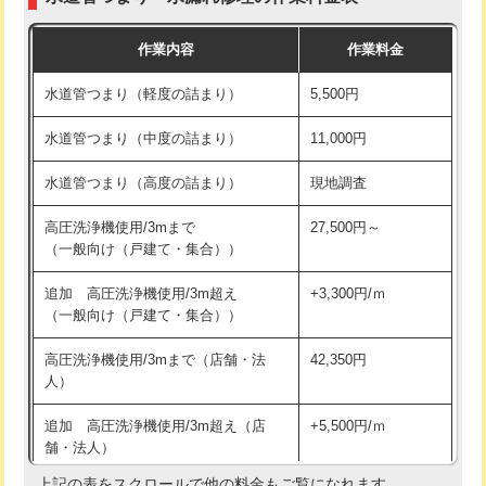
モルタル補修（厚さ10㎝まで）
27,500円
交換・取付(混合水栓（壁付・デッキ
16,500円+材料費
作業内容
作業料金
式・ワンホール）)
モルタル補修（厚さ10㎝超え）
38,500円
水道管つまり（軽度の詰まり）
5,500円
交換・取付(排水栓・排水トラップ
22,000円+材料費
洗面台設置
38,500円
（P/S/ポップアップ））
水道管つまり（中度の詰まり）
11,000円
化粧台設置
22,000円
交換・取付（その他部品）
11,000円+材料費
水道管つまり（高度の詰まり）
現地調査
追加人工
16,500円
持込商品取付（単水栓）
13,200円
高圧洗浄機使用/3mまで
27,500円～
廃棄・処分
現場見積
（一般向け（戸建て・集合））
持込商品取付（混合水栓）
16,500円
※給水管工事は20mmまでの価格です。
追加 高圧洗浄機使用/3m超え
+3,300円/ｍ
持込商品取付（浄水器・分岐水栓）
16,500円
（一般向け（戸建て・集合））
排水管工事（土の掘削・埋め戻し作
11,000円~
高圧洗浄機使用/3mまで（店舗・法
42,350円
業）
人）
排水管工事（排水管工事/3ｍまで）
55,000円
追加 高圧洗浄機使用/3m超え（店
+5,500円/ｍ
舗・法人）
排水管工事（追加 排水管工事/3ｍ超
+11,000円
え）
上記の表をスクロールで他の料金もご覧になれます。