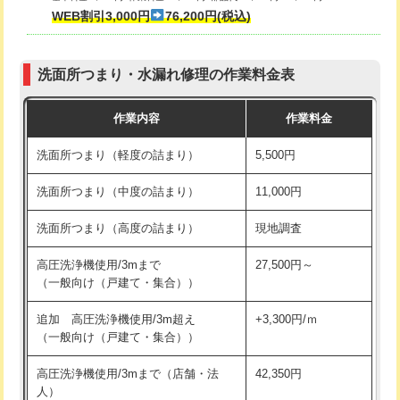
式・ワンホール）)
WEB割引3,000円
76,200円(税込)
マス交換（深さ50㎝以上）
66,000円
交換・取付(排水栓・排水トラップ
22,000円+材料費
コンクリート斫り（厚さ10㎝まで）
27,500円
（P/S/ポップアップ））
洗面所つまり・水漏れ修理の作業料金表
コンクリート斫り（厚さ10㎝超え）
38,500円
交換・取付（その他部品）
11,000円+材料費
作業内容
作業料金
モルタル補修（厚さ10㎝まで）
27,500円
持込商品取付（単水栓）
13,200円
洗面所つまり（軽度の詰まり）
5,500円
モルタル補修（厚さ10㎝超え）
38,500円
持込商品取付（混合水栓）
16,500円
洗面所つまり（中度の詰まり）
11,000円
洗面台設置
38,500円
持込商品取付（浄水器・分岐水栓）
16,500円
洗面所つまり（高度の詰まり）
現地調査
バスタブ設置
現場見積
給水管工事※（ホール加工)
16,500円
高圧洗浄機使用/3mまで
27,500円～
追加人工
16,500円
（一般向け（戸建て・集合））
給水管工事※（バンド止め)
3,300円
廃棄・処分
現場見積
追加 高圧洗浄機使用/3m超え
+3,300円/ｍ
給水管工事※（支持金具設置)
5,500円
（一般向け（戸建て・集合））
※給水管工事は20mmまでの価格です。
給水管工事※（保温材使用（バンド止
5,500円
高圧洗浄機使用/3mまで（店舗・法
42,350円
め込み）)
人）