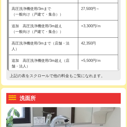
交換・取付（その他部品）
11,000円+材料費
マス交換（土の掘削・埋め戻し作業）
11,000円~
高圧洗浄機使用/3mまで
27,500円～
（一般向け（戸建て・集合））
持込商品取付（単水栓）
13,200円
マス交換（深さ50㎝未満）
55,000円
追加 高圧洗浄機使用/3m超え
+3,300円/ｍ
持込商品取付（混合水栓）
16,500円
マス交換（深さ50㎝以上）
66,000円
（一般向け（戸建て・集合））
持込商品取付（浄水器・分岐水栓）
16,500円
コンクリート斫り（厚さ10㎝まで）
27,500円
高圧洗浄機使用/3mまで（店舗・法
42,350円
人）
給水管工事※（ホール加工)
16,500円
コンクリート斫り（厚さ10㎝超え）
38,500円
追加 高圧洗浄機使用/3m超え（店
+5,500円/ｍ
給水管工事※（バンド止め)
3,300円
モルタル補修（厚さ10㎝まで）
27,500円
舗・法人）
給水管工事※（支持金具設置)
5,500円
モルタル補修（厚さ10㎝超え）
38,500円
上記の表をスクロールで他の料金もご覧になれます。
高度高圧洗浄換
現地調査
給水管工事※（保温材使用（バンド止
5,500円
洗面台設置
38,500円
トーラー作業
16,500円
め込み）)
洗面所
追加人工
16,500円
トーラー機使用/3mまで
33,000円
給水管工事※（土の掘削・埋め戻し作
11,000円
業)
廃棄・処分
現場見積
追加トーラー機使用/3m超え
+3,300円
給水管工事※（塩ビ管（VP・HI）使
33,000円
※給水管工事は20mmまでの価格です。
カメラ調査
33,000円
用/3ｍまで)