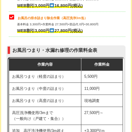
小便器トイレ脱着
現地見積
WEB割引3,000円
16,800円(税込)
その他部品の脱着
8,800円～
お風呂の排水詰まり除去作業（高圧洗浄3ｍ迄）
基本料金 3,300円+作業料金 27,500円+部品代 0円=30,800円
交換・取付（タンク）
22,000円+材料費
WEB割引3,000円
27,800円(税込)
交換・取付（便器）
22,000円+材料費
お風呂つまり・水漏れ修理の作業料金表
交換・取付（普通便座）
11,000円+材料費
作業内容
作業料金
交換・取付（温水洗浄便座）
16,500円+材料費
お風呂つまり（軽度の詰まり）
5,500円
交換・取付(単水栓（壁付・デッキ
13,200円+材料費
式）)
お風呂つまり（中度の詰まり）
11,000円
交換・取付(混合水栓（壁付・デッキ
16,500円+材料費
お風呂つまり（高度の詰まり）
現地調査
式・ワンホール）)
高圧洗浄機使用/3mまで
27,500円～
交換・取付(排水栓・排水トラップ
22,000円+材料費
（一般向け（戸建て・集合））
（P/S/ポップアップ））
追加 高圧洗浄機使用/3m超え
+3,300円/ｍ
交換・取付（その他部品）
11,000円+材料費