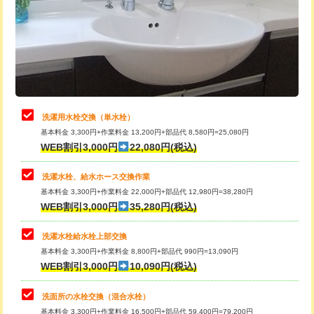
桝清掃
8,800円
給水管工事※（塩ビ管（VP・HI）使
+8,800円
用（追加）/3ｍ超え)
止水・漏水調査・防水処理・清掃・修
11,000円
理・調整・分解・加工など（軽作業）
給水管工事※（ライニング鋼管・銅
44,000円
管・ポリ管・HT管使用/3ｍまで)
止水・漏水調査・防水処理・清掃・修
22,000円
理・調整・分解・加工など（中作業）
給水管工事※（ライニング鋼管・銅
+8,800円
洗濯用水栓交換（単水栓）
管・ポリ管・HT管使用/3ｍ超え)
基本料金 3,300円+作業料金 13,200円+部品代 8,580円=25,080円
止水・漏水調査・防水処理・清掃・修
33,000円
WEB割引3,000円
22,080円(税込)
理・調整・分解・加工など（重作業）
排水管工事（土の掘削・埋め戻し作
11,000円~
業）
洗濯水栓、給水ホース交換作業
キッチンタンク脱着
16,500円
基本料金 3,300円+作業料金 22,000円+部品代 12,980円=38,280円
排水管工事（排水管工事/3ｍまで）
55,000円
WEB割引3,000円
35,280円(税込)
その他部品の脱着
8,800円～
排水管工事（追加 排水管工事/3ｍ超
+11,000円
交換・取付（タンク）
22,000円+材料費
洗濯水栓給水栓上部交換
え）
基本料金 3,300円+作業料金 8,800円+部品代 990円=13,090円
交換・取付(単水栓（壁付・デッキ
13,200円+材料費
WEB割引3,000円
10,090円(税込)
マス交換（土の掘削・埋め戻し作業）
11,000円~
式）)
洗面所の水栓交換（混合水栓）
マス交換（深さ50㎝未満）
55,000円
交換・取付(混合水栓（壁付・デッキ
16,500円+材料費
基本料金 3,300円+作業料金 16,500円+部品代 59,400円=79,200円