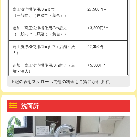
交換・取付（その他部品）
11,000円+材料費
マス交換（土の掘削・埋め戻し作業）
11,000円~
高圧洗浄機使用/3mまで
27,500円～
（一般向け（戸建て・集合））
持込商品取付（単水栓）
13,200円
マス交換（深さ50㎝未満）
55,000円
追加 高圧洗浄機使用/3m超え
+3,300円/ｍ
持込商品取付（混合水栓）
16,500円
マス交換（深さ50㎝以上）
66,000円
（一般向け（戸建て・集合））
持込商品取付（浄水器・分岐水栓）
16,500円
コンクリート斫り（厚さ10㎝まで）
27,500円
高圧洗浄機使用/3mまで（店舗・法
42,350円
人）
給水管工事※（ホール加工)
16,500円
コンクリート斫り（厚さ10㎝超え）
38,500円
追加 高圧洗浄機使用/3m超え（店
+5,500円/ｍ
給水管工事※（バンド止め)
3,300円
モルタル補修（厚さ10㎝まで）
27,500円
舗・法人）
給水管工事※（支持金具設置)
5,500円
モルタル補修（厚さ10㎝超え）
38,500円
上記の表をスクロールで他の料金もご覧になれます。
高度高圧洗浄換
現地調査
給水管工事※（保温材使用（バンド止
5,500円
洗面台設置
38,500円
トーラー作業
16,500円
め込み）)
洗面所
追加人工
16,500円
トーラー機使用/3mまで
33,000円
給水管工事※（土の掘削・埋め戻し作
11,000円
業)
廃棄・処分
現場見積
追加トーラー機使用/3m超え
+3,300円
給水管工事※（塩ビ管（VP・HI）使
33,000円
※給水管工事は20mmまでの価格です。
カメラ調査
33,000円
用/3ｍまで)