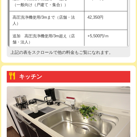
（一般向け（戸建て・集合））
持込商品取付（単水栓）
13,200円
高圧洗浄機使用/3mまで（店舗・法
42,350円
人）
持込商品取付（混合水栓）
16,500円
追加 高圧洗浄機使用/3m超え（店
+5,500円/ｍ
持込商品取付（浄水器・分岐水栓）
16,500円
舗・法人）
持込商品取付（温水洗浄便座）
22,000円
上記の表をスクロールで他の料金もご覧になれます。
高度高圧洗浄換
現地調査
持込商品取付（普通便座⇔温水洗浄便
22,000円
トーラー作業
16,500円
座）
キッチン
トーラー機使用/3mまで
33,000円
給水管工事※（ホール加工)
16,500円
追加トーラー機使用/3m超え
+3,300円
給水管工事※（バンド止め)
3,300円
カメラ調査
33,000円
給水管工事※（支持金具設置)
5,500円
桝清掃
8,800円
給水管工事※（保温材使用（バンド止
5,500円
め込み）)
止水・漏水調査・防水処理・清掃・修
11,000円
理・調整・分解・加工など（軽作業）