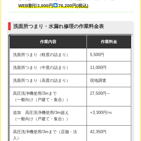
式・ワンホール）)
WEB割引3,000円
76,200円(税込)
マス交換（深さ50㎝以上）
66,000円
交換・取付(排水栓・排水トラップ
22,000円+材料費
コンクリート斫り（厚さ10㎝まで）
27,500円
（P/S/ポップアップ））
洗面所つまり・水漏れ修理の作業料金表
コンクリート斫り（厚さ10㎝超え）
38,500円
交換・取付（その他部品）
11,000円+材料費
作業内容
作業料金
モルタル補修（厚さ10㎝まで）
27,500円
持込商品取付（単水栓）
13,200円
洗面所つまり（軽度の詰まり）
5,500円
モルタル補修（厚さ10㎝超え）
38,500円
持込商品取付（混合水栓）
16,500円
洗面所つまり（中度の詰まり）
11,000円
洗面台設置
38,500円
持込商品取付（浄水器・分岐水栓）
16,500円
洗面所つまり（高度の詰まり）
現地調査
バスタブ設置
現場見積
給水管工事※（ホール加工)
16,500円
高圧洗浄機使用/3mまで
27,500円～
追加人工
16,500円
（一般向け（戸建て・集合））
給水管工事※（バンド止め)
3,300円
廃棄・処分
現場見積
追加 高圧洗浄機使用/3m超え
+3,300円/ｍ
給水管工事※（支持金具設置)
5,500円
（一般向け（戸建て・集合））
※給水管工事は20mmまでの価格です。
給水管工事※（保温材使用（バンド止
5,500円
高圧洗浄機使用/3mまで（店舗・法
42,350円
め込み）)
人）