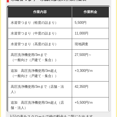
モルタル補修（厚さ10㎝まで）
27,500円
交換・取付(混合水栓（壁付・デッキ
16,500円+材料費
作業内容
作業料金
式・ワンホール）)
モルタル補修（厚さ10㎝超え）
38,500円
水道管つまり（軽度の詰まり）
5,500円
交換・取付(排水栓・排水トラップ
22,000円+材料費
洗面台設置
38,500円
（P/S/ポップアップ））
水道管つまり（中度の詰まり）
11,000円
化粧台設置
22,000円
交換・取付（その他部品）
11,000円+材料費
水道管つまり（高度の詰まり）
現地調査
追加人工
16,500円
持込商品取付（単水栓）
13,200円
高圧洗浄機使用/3mまで
27,500円～
廃棄・処分
現場見積
（一般向け（戸建て・集合））
持込商品取付（混合水栓）
16,500円
※給水管工事は20mmまでの価格です。
追加 高圧洗浄機使用/3m超え
+3,300円/ｍ
持込商品取付（浄水器・分岐水栓）
16,500円
（一般向け（戸建て・集合））
排水管工事（土の掘削・埋め戻し作
11,000円~
高圧洗浄機使用/3mまで（店舗・法
42,350円
業）
人）
排水管工事（排水管工事/3ｍまで）
55,000円
追加 高圧洗浄機使用/3m超え（店
+5,500円/ｍ
舗・法人）
排水管工事（追加 排水管工事/3ｍ超
+11,000円
え）
上記の表をスクロールで他の料金もご覧になれます。