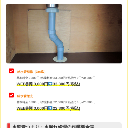
追加トーラー機使用/3m超え
+3,300円
給水管工事※（ライニング鋼管・銅
+8,800円
管・ポリ管・HT管使用/3ｍ超え)
カメラ調査
33,000円
排水管工事（土の掘削・埋め戻し作
11,000円~
桝清掃
8,800円
業）
止水・漏水調査・防水処理・清掃・修
11,000円
排水管工事（排水管工事/3ｍまで）
55,000円
理・調整・分解・加工など（軽作業）
排水管工事（追加 排水管工事/3ｍ超
+11,000円
止水・漏水調査・防水処理・清掃・修
22,000円
え）
理・調整・分解・加工など（中作業）
給水管補修（3ｍ迄）
マス交換（土の掘削・埋め戻し作業）
11,000円~
基本料金 3,300円+作業料金 33,000円+部品代 0円=36,300円
止水・漏水調査・防水処理・清掃・修
33,000円
WEB割引3,000円
33,300円(税込)
理・調整・分解・加工など（重作業）
マス交換（深さ50㎝未満）
55,000円
給水管撤去
その他部品の脱着
8,800円～
マス交換（深さ50㎝以上）
66,000円
基本料金 3,300円+作業料金 22,000円+部品代 0円=25,300円
WEB割引3,000円
22,300円(税込)
交換・取付（タンク）
22,000円+材料費
コンクリート斫り（厚さ10㎝まで）
27,500円
交換・取付(単水栓（壁付・デッキ
13,200円+材料費
コンクリート斫り（厚さ10㎝超え）
38,500円
式）)
水道管つまり・水漏れ修理の作業料金表