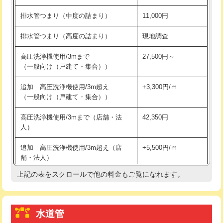
※給水管工事は20mmまでの価格です。
持込商品取付（浄水器・分岐水栓）
16,500円
排水管つまり（中度の詰まり）
11,000円
給水管工事※（ホール加工)
16,500円
排水管つまり（高度の詰まり）
現地調査
給水管工事※（バンド止め)
3,300円
高圧洗浄機使用/3mまで
27,500円～
（一般向け（戸建て・集合））
給水管工事※（支持金具設置)
5,500円
追加 高圧洗浄機使用/3m超え
+3,300円/ｍ
給水管工事※（保温材使用（バンド止
5,500円
（一般向け（戸建て・集合））
め込み）)
高圧洗浄機使用/3mまで（店舗・法
42,350円
給水管工事※（土の掘削・埋め戻し作
11,000円
人）
業)
追加 高圧洗浄機使用/3m超え（店
+5,500円/ｍ
給水管工事※（塩ビ管（VP・HI）使
33,000円
舗・法人）
用/3ｍまで)
上記の表をスクロールで他の料金もご覧になれます。
高度高圧洗浄換
現地調査
給水管工事※（塩ビ管（VP・HI）使
+8,800円
用（追加）/3ｍ超え)
トーラー作業
16,500円
給水管工事※（ライニング鋼管・銅
44,000円
水道管
トーラー機使用/3mまで
33,000円
管・ポリ管・HT管使用/3ｍまで)