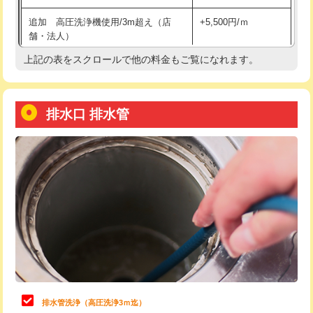
給水管工事※（土の掘削・埋め戻し作
11,000円
追加 高圧洗浄機使用/3m超え（店
+5,500円/ｍ
業)
舗・法人）
給水管工事※（塩ビ管（VP・HI）使
33,000円
上記の表をスクロールで他の料金もご覧になれます。
高度高圧洗浄換
現地調査
用/3ｍまで)
トーラー作業
16,500円
給水管工事※（塩ビ管（VP・HI）使
+8,800円
用（追加）/3ｍ超え)
排水口 排水管
トーラー機使用/3mまで
33,000円
給水管工事※（ライニング鋼管・銅
44,000円
追加トーラー機使用/3m超え
+3,300円
管・ポリ管・HT管使用/3ｍまで)
カメラ調査
33,000円
給水管工事※（ライニング鋼管・銅
+8,800円
管・ポリ管・HT管使用/3ｍ超え)
桝清掃
8,800円
排水管工事（土の掘削・埋め戻し作
11,000円~
止水・漏水調査・防水処理・清掃・修
11,000円
業）
理・調整・分解・加工など（軽作業）
排水管工事（排水管工事/3ｍまで）
55,000円
止水・漏水調査・防水処理・清掃・修
22,000円
理・調整・分解・加工など（中作業）
排水管工事（追加 排水管工事/3ｍ超
+11,000円
排水管洗浄（高圧洗浄3ｍ迄）
え）