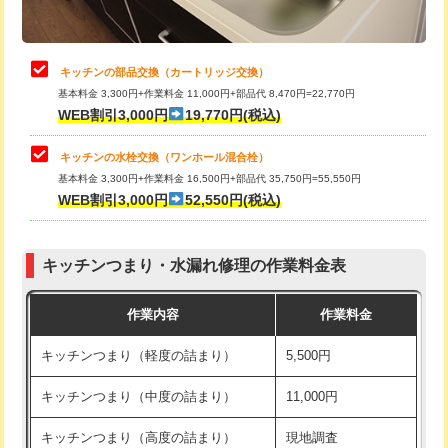
給水管工事※（土の掘削・埋め戻し作
11,000円
業)
止水・漏水調査・防水処理・清掃・修
22,000円
理・調整・分解・加工など（中作業）
給水管工事※（塩ビ管（VP・HI）使
33,000円
キッチンの部品交換（カートリッジ交換）
用/3ｍまで)
基本料金 3,300円+作業料金 11,000円+部品代 8,470円=22,770円
止水・漏水調査・防水処理・清掃・修
33,000円
WEB割引3,000円
19,770円(税込)
理・調整・分解・加工など（重作業）
給水管工事※（塩ビ管（VP・HI）使
+8,800円
用（追加）/3ｍ超え)
キッチンの水栓交換（ワンホール混合栓）
お風呂タンク脱着
16,500円
基本料金 3,300円+作業料金 16,500円+部品代 35,750円=55,550円
給水管工事※（ライニング鋼管・銅
44,000円
WEB割引3,000円
52,550円(税込)
その他部品の脱着
8,800円～
管・ポリ管・HT管使用/3ｍまで)
交換・取付（タンク）
22,000円+材料費
給水管工事※（ライニング鋼管・銅
+8,800円
管・ポリ管・HT管使用/3ｍ超え)
キッチンつまり・水漏れ修理の作業料金表
交換・取付(単水栓（壁付・デッキ
13,200円+材料費
式）)
排水管工事（土の掘削・埋め戻し作
11,000円~
作業内容
作業料金
業）
交換・取付(混合水栓（壁付・デッキ
16,500円+材料費
キッチンつまり（軽度の詰まり）
5,500円
式・ワンホール）)
排水管工事（排水管工事/3ｍまで）
55,000円
キッチンつまり（中度の詰まり）
11,000円
交換・取付(排水栓・排水トラップ
22,000円+材料費
排水管工事（追加 排水管工事/3ｍ超
+11,000円
（P/S/ポップアップ））
え）
キッチンつまり（高度の詰まり）
現地調査