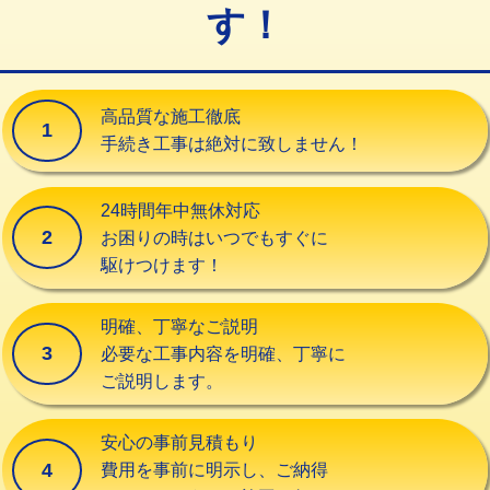
す！
交換・取付（タンク）
22,000円+材料費
交換・取付(単水栓（壁付・デッキ
13,200円+材料費
式）)
高品質な施工徹底
1
交換・取付(混合水栓（壁付・デッキ
16,500円+材料費
手続き工事は絶対に致しません！
式・ワンホール）)
交換・取付(排水栓・排水トラップ
22,000円+材料費
24時間年中無休対応
（P/S/ポップアップ））
2
お困りの時はいつでもすぐに
駆けつけます！
交換・取付（その他部品）
11,000円+材料費
持込商品取付（単水栓）
13,200円
明確、丁寧なご説明
3
必要な工事内容を明確、丁寧に
持込商品取付（混合水栓）
16,500円
ご説明します。
持込商品取付（浄水器・分岐水栓）
16,500円
安心の事前見積もり
給水管工事※（ホール加工)
16,500円
4
費用を事前に明示し、ご納得