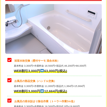
追加トーラー機使用/3m超え
+3,300円
カメラ調査
33,000円
桝清掃
8,800円
止水・漏水調査・防水処理・清掃・修
11,000円
理・調整・分解・加工など（軽作業）
止水・漏水調査・防水処理・清掃・修
22,000円
理・調整・分解・加工など（中作業）
浴室水栓交換（壁付サーモ 混合水栓）
基本料金 3,300円+作業料金 16,500円+部品代 46,200円=66,000円
止水・漏水調査・防水処理・清掃・修
33,000円
WEB割引3,000円
63,000円(税込)
理・調整・分解・加工など（重作業）
お風呂の部品交換（ハンドル交換）
トイレタンク脱着
16,500円
基本料金 3,300円+作業料金 11,000円+部品代 1,364円=15,664円
WEB割引3,000円
12,664円(税込)
トイレ便器脱着
16,500円
タンクレストイレ脱着
33,000円
お風呂の排水詰まり除去作業（トーラー作業3ｍ迄）
基本料金 3,300円+作業料金 16,500円+部品代 0円=19,800円