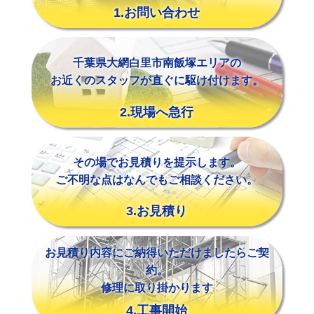
1.お問い合わせ
千葉県大網白里市南飯塚エリアの
お近くのスタッフが直ぐに駆け付けます。
2.現場へ急行
その場でお見積りを提示します。
ご不明な点はなんでもご相談ください。
3.お見積り
お見積り内容にご納得いただけましたらご契
約。
修理に取り掛かります
4.工事開始