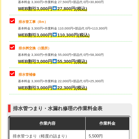
基本料金 3,300円+作業料金 27,500円+部品代 0円=30,800円
止水・漏水調査・防水処理・清掃・修
33,000円
WEB割引3,000円
27,800円(税込)
理・調整・分解・加工など（重作業）
マス交換（土の掘削・埋め戻し作業）
11,000円~
排水管工事（8ｍ）
その他部品の脱着
8,800円～
マス交換（深さ50㎝未満）
55,000円
基本料金 3,300円+作業料金 110,000円+部品代 0円=113,300円
WEB割引3,000円
110,300円(税込)
交換・取付（タンク）
22,000円+材料費
マス交換（深さ50㎝以上）
66,000円
交換・取付(単水栓（壁付・デッキ
13,200円+材料費
コンクリート斫り（厚さ10㎝まで）
27,500円
排水桝交換（1箇所）
式）)
基本料金 3,300円+作業料金 55,000円+部品代 0円=58,300円
コンクリート斫り（厚さ10㎝超え）
38,500円
WEB割引3,000円
55,300円(税込)
交換・取付(混合水栓（壁付・デッキ
16,500円+材料費
式・ワンホール）)
モルタル補修（厚さ10㎝まで）
27,500円
排水管補修
基本料金 3,300円+作業料金 22,000円+部品代 0円=25,300円
交換・取付(排水栓・排水トラップ
22,000円+材料費
モルタル補修（厚さ10㎝超え）
38,500円
WEB割引3,000円
22,300円(税込)
（P/S/ポップアップ））
台所シンク・作業台設置
現場見積
交換・取付（その他部品）
11,000円+材料費
排水管つまり・水漏れ修理の作業料金表
追加人工
16,500円
持込商品取付（単水栓）
13,200円
作業内容
作業料金
廃棄・処分
現場見積
持込商品取付（混合水栓）
16,500円
排水管つまり（軽度の詰まり）
5,500円