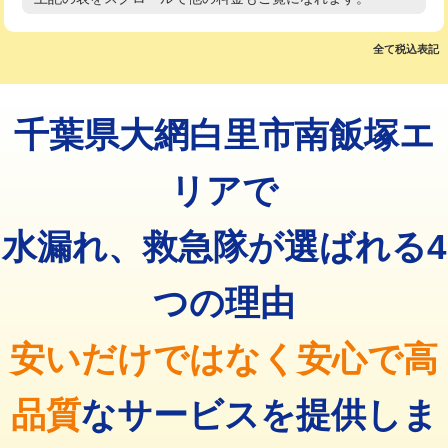
高度高圧洗浄換
現地調査
マス交換（土の掘削・埋め戻し作業）
11,000円~
トーラー作業
16,500円
全て税込表記
マス交換（深さ50㎝未満）
55,000円
トーラー機使用/3mまで
33,000円
マス交換（深さ50㎝以上）
66,000円
千葉県大網白里市南飯塚エ
追加トーラー機使用/3m超え
+3,300円
コンクリート斫り（厚さ10㎝まで）
27,500円
カメラ調査
33,000円
リアで
コンクリート斫り（厚さ10㎝超え）
38,500円
桝清掃
8,800円
水漏れ、救急隊が選ばれる4
モルタル補修（厚さ10㎝まで）
27,500円
止水・漏水調査・防水処理・清掃・修
11,000円
理・調整・分解・加工など（軽作業）
モルタル補修（厚さ10㎝超え）
38,500円
つの理由
止水・漏水調査・防水処理・清掃・修
22,000円
追加人工
16,500円
理・調整・分解・加工など（中作業）
安いだけではなく安心で高
廃棄・処分
現場見積
止水・漏水調査・防水処理・清掃・修
33,000円
理・調整・分解・加工など（重作業）
品質
なサービスを提供しま
その他部品の脱着
8,800円～