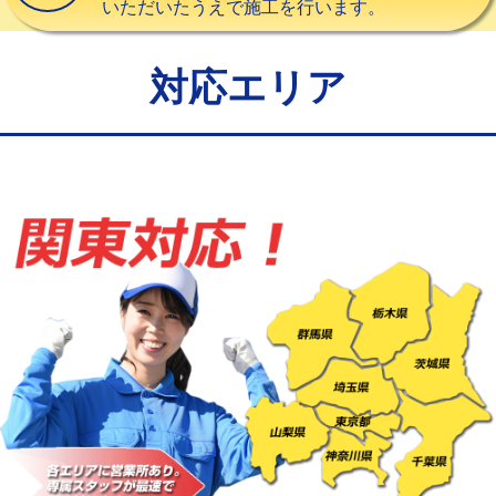
いただいたうえで施工を行います。
給水管工事※（バンド止め)
3,300円
給水管工事※（支持金具設置)
5,500円
対応エリア
給水管工事※（保温材使用（バンド止
5,500円
め込み）)
給水管工事※（土の掘削・埋め戻し作
11,000円
業)
給水管工事※（塩ビ管（VP・HI）使
33,000円
用/3ｍまで)
給水管工事※（塩ビ管（VP・HI）使
+8,800円
用（追加）/3ｍ超え)
給水管工事※（ライニング鋼管・銅
44,000円
管・ポリ管・HT管使用/3ｍまで)
給水管工事※（ライニング鋼管・銅
+8,800円
管・ポリ管・HT管使用/3ｍ超え)