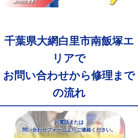
マス交換（土の掘削・埋め戻し作業）
11,000円~
マス交換（深さ50㎝未満）
55,000円
マス交換（深さ50㎝以上）
66,000円
千葉県大網白里市南飯塚エ
コンクリート斫り（厚さ10㎝まで）
27,500円
コンクリート斫り（厚さ10㎝超え）
38,500円
リアで
モルタル補修（厚さ10㎝まで）
27,500円
お問い合わせから修理まで
モルタル補修（厚さ10㎝超え）
38,500円
の流れ
追加人工
16,500円
廃棄・処分
現場見積
※給水管工事は20mmまでの価格です。
お電話または
問い合わせフォームよりご連絡ください。