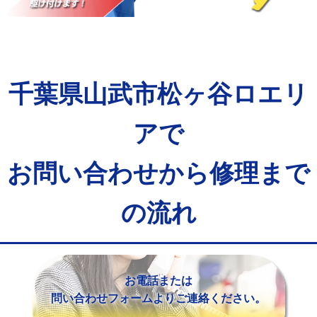
マス交換（土の掘削・埋め戻し作業）
11,000円~
マス交換（深さ50㎝未満）
55,000円
マス交換（深さ50㎝以上）
66,000円
千葉県山武市松ヶ谷ロエリ
コンクリート斫り（厚さ10㎝まで）
27,500円
コンクリート斫り（厚さ10㎝超え）
38,500円
アで
モルタル補修（厚さ10㎝まで）
27,500円
お問い合わせから修理まで
モルタル補修（厚さ10㎝超え）
38,500円
の流れ
追加人工
16,500円
廃棄・処分
現場見積
※給水管工事は20mmまでの価格です。
お電話または
問い合わせフォームよりご連絡ください。