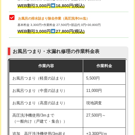
小便器トイレ脱着
現地見積
WEB割引3,000円
16,800円(税込)
その他部品の脱着
8,800円～
お風呂の排水詰まり除去作業（高圧洗浄3ｍ迄）
基本料金 3,300円+作業料金 27,500円+部品代 0円=30,800円
交換・取付（タンク）
22,000円+材料費
WEB割引3,000円
27,800円(税込)
交換・取付（便器）
22,000円+材料費
お風呂つまり・水漏れ修理の作業料金表
交換・取付（普通便座）
11,000円+材料費
作業内容
作業料金
交換・取付（温水洗浄便座）
16,500円+材料費
お風呂つまり（軽度の詰まり）
5,500円
交換・取付(単水栓（壁付・デッキ
13,200円+材料費
式）)
お風呂つまり（中度の詰まり）
11,000円
交換・取付(混合水栓（壁付・デッキ
16,500円+材料費
お風呂つまり（高度の詰まり）
現地調査
式・ワンホール）)
高圧洗浄機使用/3mまで
27,500円～
交換・取付(排水栓・排水トラップ
22,000円+材料費
（一般向け（戸建て・集合））
（P/S/ポップアップ））
追加 高圧洗浄機使用/3m超え
+3,300円/ｍ
交換・取付（その他部品）
11,000円+材料費