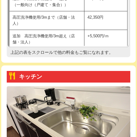
（一般向け（戸建て・集合））
持込商品取付（単水栓）
13,200円
高圧洗浄機使用/3mまで（店舗・法
42,350円
人）
持込商品取付（混合水栓）
16,500円
追加 高圧洗浄機使用/3m超え（店
+5,500円/ｍ
持込商品取付（浄水器・分岐水栓）
16,500円
舗・法人）
持込商品取付（温水洗浄便座）
22,000円
上記の表をスクロールで他の料金もご覧になれます。
高度高圧洗浄換
現地調査
持込商品取付（普通便座⇔温水洗浄便
22,000円
トーラー作業
16,500円
座）
キッチン
トーラー機使用/3mまで
33,000円
給水管工事※（ホール加工)
16,500円
追加トーラー機使用/3m超え
+3,300円
給水管工事※（バンド止め)
3,300円
カメラ調査
33,000円
給水管工事※（支持金具設置)
5,500円
桝清掃
8,800円
給水管工事※（保温材使用（バンド止
5,500円
め込み）)
止水・漏水調査・防水処理・清掃・修
11,000円
理・調整・分解・加工など（軽作業）