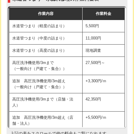
モルタル補修（厚さ10㎝まで）
27,500円
交換・取付(混合水栓（壁付・デッキ
16,500円+材料費
作業内容
作業料金
式・ワンホール）)
モルタル補修（厚さ10㎝超え）
38,500円
水道管つまり（軽度の詰まり）
5,500円
交換・取付(排水栓・排水トラップ
22,000円+材料費
洗面台設置
38,500円
（P/S/ポップアップ））
水道管つまり（中度の詰まり）
11,000円
化粧台設置
22,000円
交換・取付（その他部品）
11,000円+材料費
水道管つまり（高度の詰まり）
現地調査
追加人工
16,500円
持込商品取付（単水栓）
13,200円
高圧洗浄機使用/3mまで
27,500円～
廃棄・処分
現場見積
（一般向け（戸建て・集合））
持込商品取付（混合水栓）
16,500円
※給水管工事は20mmまでの価格です。
追加 高圧洗浄機使用/3m超え
+3,300円/ｍ
持込商品取付（浄水器・分岐水栓）
16,500円
（一般向け（戸建て・集合））
排水管工事（土の掘削・埋め戻し作
11,000円~
高圧洗浄機使用/3mまで（店舗・法
42,350円
業）
人）
排水管工事（排水管工事/3ｍまで）
55,000円
追加 高圧洗浄機使用/3m超え（店
+5,500円/ｍ
舗・法人）
排水管工事（追加 排水管工事/3ｍ超
+11,000円
え）
上記の表をスクロールで他の料金もご覧になれます。