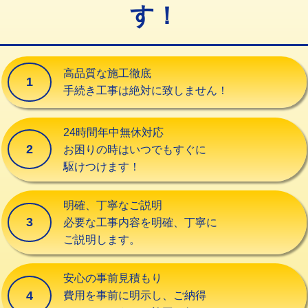
す！
交換・取付（タンク）
22,000円+材料費
交換・取付(単水栓（壁付・デッキ
13,200円+材料費
式）)
高品質な施工徹底
1
交換・取付(混合水栓（壁付・デッキ
16,500円+材料費
手続き工事は絶対に致しません！
式・ワンホール）)
交換・取付(排水栓・排水トラップ
22,000円+材料費
24時間年中無休対応
（P/S/ポップアップ））
2
お困りの時はいつでもすぐに
駆けつけます！
交換・取付（その他部品）
11,000円+材料費
持込商品取付（単水栓）
13,200円
明確、丁寧なご説明
3
必要な工事内容を明確、丁寧に
持込商品取付（混合水栓）
16,500円
ご説明します。
持込商品取付（浄水器・分岐水栓）
16,500円
安心の事前見積もり
給水管工事※（ホール加工)
16,500円
4
費用を事前に明示し、ご納得