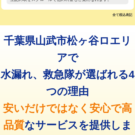
高度高圧洗浄換
現地調査
マス交換（土の掘削・埋め戻し作業）
11,000円~
トーラー作業
16,500円
全て税込表記
マス交換（深さ50㎝未満）
55,000円
トーラー機使用/3mまで
33,000円
マス交換（深さ50㎝以上）
66,000円
千葉県山武市松ヶ谷ロエリ
追加トーラー機使用/3m超え
+3,300円
コンクリート斫り（厚さ10㎝まで）
27,500円
カメラ調査
33,000円
アで
コンクリート斫り（厚さ10㎝超え）
38,500円
桝清掃
8,800円
水漏れ、救急隊が選ばれる4
モルタル補修（厚さ10㎝まで）
27,500円
止水・漏水調査・防水処理・清掃・修
11,000円
理・調整・分解・加工など（軽作業）
モルタル補修（厚さ10㎝超え）
38,500円
つの理由
止水・漏水調査・防水処理・清掃・修
22,000円
追加人工
16,500円
理・調整・分解・加工など（中作業）
安いだけではなく安心で高
廃棄・処分
現場見積
止水・漏水調査・防水処理・清掃・修
33,000円
理・調整・分解・加工など（重作業）
品質
なサービスを提供しま
その他部品の脱着
8,800円～