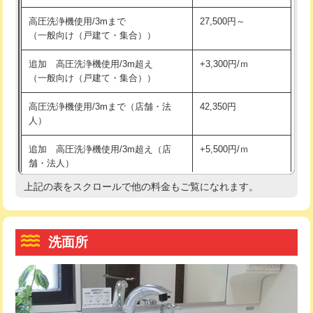
交換・取付（その他部品）
11,000円+材料費
マス交換（土の掘削・埋め戻し作業）
11,000円~
高圧洗浄機使用/3mまで
27,500円～
（一般向け（戸建て・集合））
持込商品取付（単水栓）
13,200円
マス交換（深さ50㎝未満）
55,000円
追加 高圧洗浄機使用/3m超え
+3,300円/ｍ
持込商品取付（混合水栓）
16,500円
マス交換（深さ50㎝以上）
66,000円
（一般向け（戸建て・集合））
持込商品取付（浄水器・分岐水栓）
16,500円
コンクリート斫り（厚さ10㎝まで）
27,500円
高圧洗浄機使用/3mまで（店舗・法
42,350円
人）
給水管工事※（ホール加工)
16,500円
コンクリート斫り（厚さ10㎝超え）
38,500円
追加 高圧洗浄機使用/3m超え（店
+5,500円/ｍ
給水管工事※（バンド止め)
3,300円
モルタル補修（厚さ10㎝まで）
27,500円
舗・法人）
給水管工事※（支持金具設置)
5,500円
モルタル補修（厚さ10㎝超え）
38,500円
上記の表をスクロールで他の料金もご覧になれます。
高度高圧洗浄換
現地調査
給水管工事※（保温材使用（バンド止
5,500円
洗面台設置
38,500円
トーラー作業
16,500円
め込み）)
洗面所
追加人工
16,500円
トーラー機使用/3mまで
33,000円
給水管工事※（土の掘削・埋め戻し作
11,000円
業)
廃棄・処分
現場見積
追加トーラー機使用/3m超え
+3,300円
給水管工事※（塩ビ管（VP・HI）使
33,000円
※給水管工事は20mmまでの価格です。
カメラ調査
33,000円
用/3ｍまで)