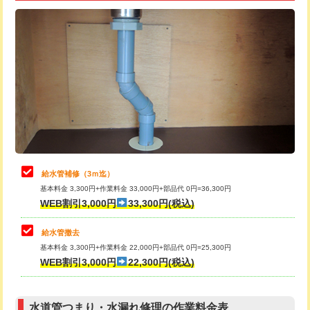
追加トーラー機使用/3m超え
+3,300円
給水管工事※（ライニング鋼管・銅
+8,800円
管・ポリ管・HT管使用/3ｍ超え)
カメラ調査
33,000円
排水管工事（土の掘削・埋め戻し作
11,000円~
桝清掃
8,800円
業）
止水・漏水調査・防水処理・清掃・修
11,000円
排水管工事（排水管工事/3ｍまで）
55,000円
理・調整・分解・加工など（軽作業）
排水管工事（追加 排水管工事/3ｍ超
+11,000円
止水・漏水調査・防水処理・清掃・修
22,000円
え）
理・調整・分解・加工など（中作業）
給水管補修（3ｍ迄）
マス交換（土の掘削・埋め戻し作業）
11,000円~
基本料金 3,300円+作業料金 33,000円+部品代 0円=36,300円
止水・漏水調査・防水処理・清掃・修
33,000円
WEB割引3,000円
33,300円(税込)
理・調整・分解・加工など（重作業）
マス交換（深さ50㎝未満）
55,000円
給水管撤去
その他部品の脱着
8,800円～
マス交換（深さ50㎝以上）
66,000円
基本料金 3,300円+作業料金 22,000円+部品代 0円=25,300円
WEB割引3,000円
22,300円(税込)
交換・取付（タンク）
22,000円+材料費
コンクリート斫り（厚さ10㎝まで）
27,500円
交換・取付(単水栓（壁付・デッキ
13,200円+材料費
コンクリート斫り（厚さ10㎝超え）
38,500円
式）)
水道管つまり・水漏れ修理の作業料金表