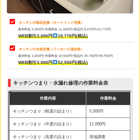
給水管工事※（土の掘削・埋め戻し作
11,000円
業)
止水・漏水調査・防水処理・清掃・修
22,000円
理・調整・分解・加工など（中作業）
給水管工事※（塩ビ管（VP・HI）使
33,000円
キッチンの部品交換（カートリッジ交換）
用/3ｍまで)
基本料金 3,300円+作業料金 11,000円+部品代 8,470円=22,770円
止水・漏水調査・防水処理・清掃・修
33,000円
WEB割引3,000円
19,770円(税込)
理・調整・分解・加工など（重作業）
給水管工事※（塩ビ管（VP・HI）使
+8,800円
用（追加）/3ｍ超え)
キッチンの水栓交換（ワンホール混合栓）
お風呂タンク脱着
16,500円
基本料金 3,300円+作業料金 16,500円+部品代 35,750円=55,550円
給水管工事※（ライニング鋼管・銅
44,000円
WEB割引3,000円
52,550円(税込)
その他部品の脱着
8,800円～
管・ポリ管・HT管使用/3ｍまで)
交換・取付（タンク）
22,000円+材料費
給水管工事※（ライニング鋼管・銅
+8,800円
管・ポリ管・HT管使用/3ｍ超え)
キッチンつまり・水漏れ修理の作業料金表
交換・取付(単水栓（壁付・デッキ
13,200円+材料費
式）)
排水管工事（土の掘削・埋め戻し作
11,000円~
作業内容
作業料金
業）
交換・取付(混合水栓（壁付・デッキ
16,500円+材料費
キッチンつまり（軽度の詰まり）
5,500円
式・ワンホール）)
排水管工事（排水管工事/3ｍまで）
55,000円
キッチンつまり（中度の詰まり）
11,000円
交換・取付(排水栓・排水トラップ
22,000円+材料費
排水管工事（追加 排水管工事/3ｍ超
+11,000円
（P/S/ポップアップ））
え）
キッチンつまり（高度の詰まり）
現地調査