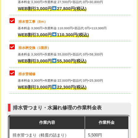
基本料金 3,300円+作業料金 27,500円+部品代 0円=30,800円
止水・漏水調査・防水処理・清掃・修
33,000円
WEB割引3,000円
27,800円(税込)
理・調整・分解・加工など（重作業）
マス交換（土の掘削・埋め戻し作業）
11,000円~
排水管工事（8ｍ）
その他部品の脱着
8,800円～
マス交換（深さ50㎝未満）
55,000円
基本料金 3,300円+作業料金 110,000円+部品代 0円=113,300円
WEB割引3,000円
110,300円(税込)
交換・取付（タンク）
22,000円+材料費
マス交換（深さ50㎝以上）
66,000円
交換・取付(単水栓（壁付・デッキ
13,200円+材料費
コンクリート斫り（厚さ10㎝まで）
27,500円
排水桝交換（1箇所）
式）)
基本料金 3,300円+作業料金 55,000円+部品代 0円=58,300円
コンクリート斫り（厚さ10㎝超え）
38,500円
WEB割引3,000円
55,300円(税込)
交換・取付(混合水栓（壁付・デッキ
16,500円+材料費
式・ワンホール）)
モルタル補修（厚さ10㎝まで）
27,500円
排水管補修
基本料金 3,300円+作業料金 22,000円+部品代 0円=25,300円
交換・取付(排水栓・排水トラップ
22,000円+材料費
モルタル補修（厚さ10㎝超え）
38,500円
WEB割引3,000円
22,300円(税込)
（P/S/ポップアップ））
台所シンク・作業台設置
現場見積
交換・取付（その他部品）
11,000円+材料費
排水管つまり・水漏れ修理の作業料金表
追加人工
16,500円
持込商品取付（単水栓）
13,200円
作業内容
作業料金
廃棄・処分
現場見積
持込商品取付（混合水栓）
16,500円
排水管つまり（軽度の詰まり）
5,500円