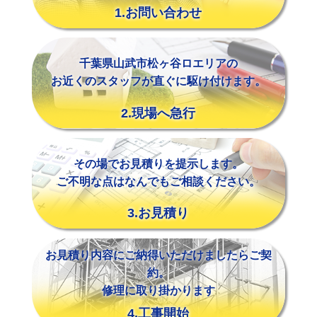
1.お問い合わせ
千葉県山武市松ヶ谷ロエリアの
お近くのスタッフが直ぐに駆け付けます。
2.現場へ急行
その場でお見積りを提示します。
ご不明な点はなんでもご相談ください。
3.お見積り
お見積り内容にご納得いただけましたらご契
約。
修理に取り掛かります
4.工事開始