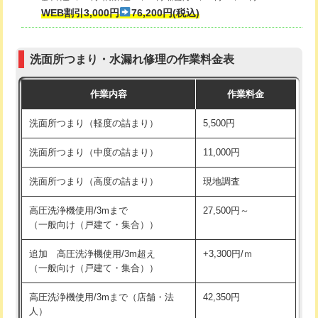
式・ワンホール）)
WEB割引3,000円
76,200円(税込)
マス交換（深さ50㎝以上）
66,000円
交換・取付(排水栓・排水トラップ
22,000円+材料費
コンクリート斫り（厚さ10㎝まで）
27,500円
（P/S/ポップアップ））
洗面所つまり・水漏れ修理の作業料金表
コンクリート斫り（厚さ10㎝超え）
38,500円
交換・取付（その他部品）
11,000円+材料費
作業内容
作業料金
モルタル補修（厚さ10㎝まで）
27,500円
持込商品取付（単水栓）
13,200円
洗面所つまり（軽度の詰まり）
5,500円
モルタル補修（厚さ10㎝超え）
38,500円
持込商品取付（混合水栓）
16,500円
洗面所つまり（中度の詰まり）
11,000円
洗面台設置
38,500円
持込商品取付（浄水器・分岐水栓）
16,500円
洗面所つまり（高度の詰まり）
現地調査
バスタブ設置
現場見積
給水管工事※（ホール加工)
16,500円
高圧洗浄機使用/3mまで
27,500円～
追加人工
16,500円
（一般向け（戸建て・集合））
給水管工事※（バンド止め)
3,300円
廃棄・処分
現場見積
追加 高圧洗浄機使用/3m超え
+3,300円/ｍ
給水管工事※（支持金具設置)
5,500円
（一般向け（戸建て・集合））
※給水管工事は20mmまでの価格です。
給水管工事※（保温材使用（バンド止
5,500円
高圧洗浄機使用/3mまで（店舗・法
42,350円
め込み）)
人）