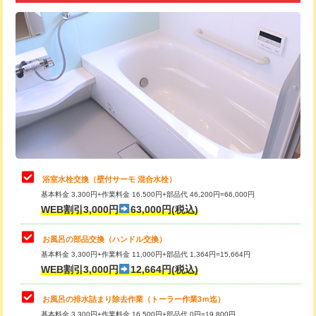
追加トーラー機使用/3m超え
+3,300円
カメラ調査
33,000円
桝清掃
8,800円
止水・漏水調査・防水処理・清掃・修
11,000円
理・調整・分解・加工など（軽作業）
止水・漏水調査・防水処理・清掃・修
22,000円
理・調整・分解・加工など（中作業）
浴室水栓交換（壁付サーモ 混合水栓）
基本料金 3,300円+作業料金 16,500円+部品代 46,200円=66,000円
止水・漏水調査・防水処理・清掃・修
33,000円
WEB割引3,000円
63,000円(税込)
理・調整・分解・加工など（重作業）
お風呂の部品交換（ハンドル交換）
トイレタンク脱着
16,500円
基本料金 3,300円+作業料金 11,000円+部品代 1,364円=15,664円
WEB割引3,000円
12,664円(税込)
トイレ便器脱着
16,500円
タンクレストイレ脱着
33,000円
お風呂の排水詰まり除去作業（トーラー作業3ｍ迄）
基本料金 3,300円+作業料金 16,500円+部品代 0円=19,800円