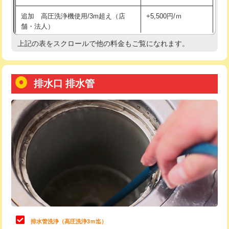
給水管工事※（土の掘削・埋め戻し作
11,000円
追加 高圧洗浄機使用/3m超え（店
+5,500円/ｍ
業)
舗・法人）
給水管工事※（塩ビ管（VP・HI）使
33,000円
上記の表をスクロールで他の料金もご覧になれます。
高度高圧洗浄換
現地調査
用/3ｍまで)
トーラー作業
16,500円
給水管工事※（塩ビ管（VP・HI）使
+8,800円
用（追加）/3ｍ超え)
排水口 排水管
トーラー機使用/3mまで
33,000円
給水管工事※（ライニング鋼管・銅
44,000円
追加トーラー機使用/3m超え
+3,300円
管・ポリ管・HT管使用/3ｍまで)
カメラ調査
33,000円
給水管工事※（ライニング鋼管・銅
+8,800円
管・ポリ管・HT管使用/3ｍ超え)
桝清掃
8,800円
排水管工事（土の掘削・埋め戻し作
11,000円~
止水・漏水調査・防水処理・清掃・修
11,000円
業）
理・調整・分解・加工など（軽作業）
排水管工事（排水管工事/3ｍまで）
55,000円
止水・漏水調査・防水処理・清掃・修
22,000円
理・調整・分解・加工など（中作業）
排水管工事（追加 排水管工事/3ｍ超
+11,000円
排水管洗浄（高圧洗浄3ｍ迄）
え）