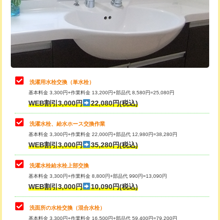
桝清掃
8,800円
給水管工事※（塩ビ管（VP・HI）使
+8,800円
用（追加）/3ｍ超え)
止水・漏水調査・防水処理・清掃・修
11,000円
理・調整・分解・加工など（軽作業）
給水管工事※（ライニング鋼管・銅
44,000円
管・ポリ管・HT管使用/3ｍまで)
止水・漏水調査・防水処理・清掃・修
22,000円
理・調整・分解・加工など（中作業）
給水管工事※（ライニング鋼管・銅
+8,800円
洗濯用水栓交換（単水栓）
管・ポリ管・HT管使用/3ｍ超え)
基本料金 3,300円+作業料金 13,200円+部品代 8,580円=25,080円
止水・漏水調査・防水処理・清掃・修
33,000円
WEB割引3,000円
22,080円(税込)
理・調整・分解・加工など（重作業）
排水管工事（土の掘削・埋め戻し作
11,000円~
業）
洗濯水栓、給水ホース交換作業
キッチンタンク脱着
16,500円
基本料金 3,300円+作業料金 22,000円+部品代 12,980円=38,280円
排水管工事（排水管工事/3ｍまで）
55,000円
WEB割引3,000円
35,280円(税込)
その他部品の脱着
8,800円～
排水管工事（追加 排水管工事/3ｍ超
+11,000円
交換・取付（タンク）
22,000円+材料費
洗濯水栓給水栓上部交換
え）
基本料金 3,300円+作業料金 8,800円+部品代 990円=13,090円
交換・取付(単水栓（壁付・デッキ
13,200円+材料費
WEB割引3,000円
10,090円(税込)
マス交換（土の掘削・埋め戻し作業）
11,000円~
式）)
洗面所の水栓交換（混合水栓）
マス交換（深さ50㎝未満）
55,000円
交換・取付(混合水栓（壁付・デッキ
16,500円+材料費
基本料金 3,300円+作業料金 16,500円+部品代 59,400円=79,200円