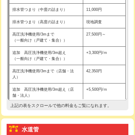
※給水管工事は20mmまでの価格です。
持込商品取付（浄水器・分岐水栓）
16,500円
排水管つまり（中度の詰まり）
11,000円
給水管工事※（ホール加工)
16,500円
排水管つまり（高度の詰まり）
現地調査
給水管工事※（バンド止め)
3,300円
高圧洗浄機使用/3mまで
27,500円～
（一般向け（戸建て・集合））
給水管工事※（支持金具設置)
5,500円
追加 高圧洗浄機使用/3m超え
+3,300円/ｍ
給水管工事※（保温材使用（バンド止
5,500円
（一般向け（戸建て・集合））
め込み）)
高圧洗浄機使用/3mまで（店舗・法
42,350円
給水管工事※（土の掘削・埋め戻し作
11,000円
人）
業)
追加 高圧洗浄機使用/3m超え（店
+5,500円/ｍ
給水管工事※（塩ビ管（VP・HI）使
33,000円
舗・法人）
用/3ｍまで)
上記の表をスクロールで他の料金もご覧になれます。
高度高圧洗浄換
現地調査
給水管工事※（塩ビ管（VP・HI）使
+8,800円
用（追加）/3ｍ超え)
トーラー作業
16,500円
給水管工事※（ライニング鋼管・銅
44,000円
水道管
トーラー機使用/3mまで
33,000円
管・ポリ管・HT管使用/3ｍまで)