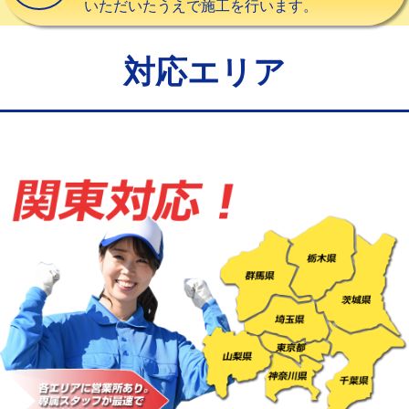
いただいたうえで施工を行います。
給水管工事※（バンド止め)
3,300円
給水管工事※（支持金具設置)
5,500円
対応エリア
給水管工事※（保温材使用（バンド止
5,500円
め込み）)
給水管工事※（土の掘削・埋め戻し作
11,000円
業)
給水管工事※（塩ビ管（VP・HI）使
33,000円
用/3ｍまで)
給水管工事※（塩ビ管（VP・HI）使
+8,800円
用（追加）/3ｍ超え)
給水管工事※（ライニング鋼管・銅
44,000円
管・ポリ管・HT管使用/3ｍまで)
給水管工事※（ライニング鋼管・銅
+8,800円
管・ポリ管・HT管使用/3ｍ超え)