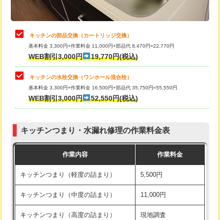
給水管工事※（土の掘削・埋め戻し作
11,000円
業)
止水・漏水調査・防水処理・清掃・修
22,000円
理・調整・分解・加工など（中作業）
給水管工事※（塩ビ管（VP・HI）使
33,000円
キッチンの部品交換（カートリッジ交換）
用/3ｍまで)
基本料金 3,300円+作業料金 11,000円+部品代 8,470円=22,770円
止水・漏水調査・防水処理・清掃・修
33,000円
WEB割引3,000円
19,770円(税込)
理・調整・分解・加工など（重作業）
給水管工事※（塩ビ管（VP・HI）使
+8,800円
用（追加）/3ｍ超え)
キッチンの水栓交換（ワンホール混合栓）
お風呂タンク脱着
16,500円
基本料金 3,300円+作業料金 16,500円+部品代 35,750円=55,550円
給水管工事※（ライニング鋼管・銅
44,000円
WEB割引3,000円
52,550円(税込)
その他部品の脱着
8,800円～
管・ポリ管・HT管使用/3ｍまで)
交換・取付（タンク）
22,000円+材料費
給水管工事※（ライニング鋼管・銅
+8,800円
管・ポリ管・HT管使用/3ｍ超え)
キッチンつまり・水漏れ修理の作業料金表
交換・取付(単水栓（壁付・デッキ
13,200円+材料費
式）)
排水管工事（土の掘削・埋め戻し作
11,000円~
作業内容
作業料金
業）
交換・取付(混合水栓（壁付・デッキ
16,500円+材料費
キッチンつまり（軽度の詰まり）
5,500円
式・ワンホール）)
排水管工事（排水管工事/3ｍまで）
55,000円
キッチンつまり（中度の詰まり）
11,000円
交換・取付(排水栓・排水トラップ
22,000円+材料費
排水管工事（追加 排水管工事/3ｍ超
+11,000円
（P/S/ポップアップ））
え）
キッチンつまり（高度の詰まり）
現地調査