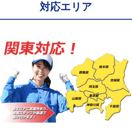
給水管工事※（バンド止め)
3,300円
対応エリア
給水管工事※（支持金具設置)
5,500円
給水管工事※（保温材使用（バンド止
5,500円
め込み）)
給水管工事※（土の掘削・埋め戻し作
11,000円
業)
給水管工事※（塩ビ管（VP・HI）使
33,000円
用/3ｍまで)
給水管工事※（塩ビ管（VP・HI）使
+8,800円
用（追加）/3ｍ超え)
給水管工事※（ライニング鋼管・銅
44,000円
管・ポリ管・HT管使用/3ｍまで)
給水管工事※（ライニング鋼管・銅
+8,800円
管・ポリ管・HT管使用/3ｍ超え)