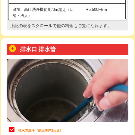
給水管工事※（土の掘削・埋め戻し作
11,000円
追加 高圧洗浄機使用/3m超え（店
+5,500円/ｍ
業)
舗・法人）
給水管工事※（塩ビ管（VP・HI）使
33,000円
上記の表をスクロールで他の料金もご覧になれます。
高度高圧洗浄換
現地調査
用/3ｍまで)
トーラー作業
16,500円
給水管工事※（塩ビ管（VP・HI）使
+8,800円
用（追加）/3ｍ超え)
排水口 排水管
トーラー機使用/3mまで
33,000円
給水管工事※（ライニング鋼管・銅
44,000円
追加トーラー機使用/3m超え
+3,300円
管・ポリ管・HT管使用/3ｍまで)
カメラ調査
33,000円
給水管工事※（ライニング鋼管・銅
+8,800円
管・ポリ管・HT管使用/3ｍ超え)
桝清掃
8,800円
排水管工事（土の掘削・埋め戻し作
11,000円~
止水・漏水調査・防水処理・清掃・修
11,000円
業）
理・調整・分解・加工など（軽作業）
排水管工事（排水管工事/3ｍまで）
55,000円
止水・漏水調査・防水処理・清掃・修
22,000円
理・調整・分解・加工など（中作業）
排水管工事（追加 排水管工事/3ｍ超
+11,000円
排水管洗浄（高圧洗浄3ｍ迄）
え）