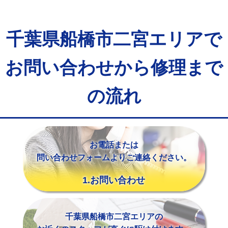
マス交換（土の掘削・埋め戻し作業）
11,000円~
マス交換（深さ50㎝未満）
55,000円
千葉県船橋市二宮エリアで
マス交換（深さ50㎝以上）
66,000円
お問い合わせから修理まで
コンクリート斫り（厚さ10㎝まで）
27,500円
コンクリート斫り（厚さ10㎝超え）
38,500円
の流れ
モルタル補修（厚さ10㎝まで）
27,500円
モルタル補修（厚さ10㎝超え）
38,500円
お電話または
追加人工
16,500円
問い合わせフォームよりご連絡ください。
廃棄・処分
現場見積
1.お問い合わせ
※給水管工事は20mmまでの価格です。
千葉県船橋市二宮エリアの