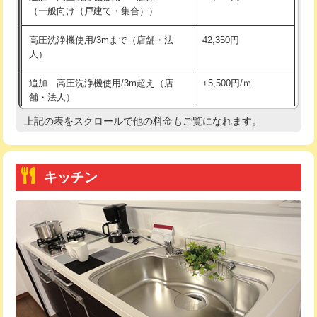
（一般向け（戸建て・集合））
持込商品取付（単水栓）
13,200円
高圧洗浄機使用/3mまで（店舗・法
42,350円
人）
持込商品取付（混合水栓）
16,500円
追加 高圧洗浄機使用/3m超え（店
+5,500円/ｍ
持込商品取付（浄水器・分岐水栓）
16,500円
舗・法人）
持込商品取付（温水洗浄便座）
22,000円
上記の表をスクロールで他の料金もご覧になれます。
高度高圧洗浄換
現地調査
持込商品取付（普通便座⇔温水洗浄便
22,000円
トーラー作業
16,500円
座）
キッチン
トーラー機使用/3mまで
33,000円
給水管工事※（ホール加工)
16,500円
追加トーラー機使用/3m超え
+3,300円
給水管工事※（バンド止め)
3,300円
カメラ調査
33,000円
給水管工事※（支持金具設置)
5,500円
桝清掃
8,800円
給水管工事※（保温材使用（バンド止
5,500円
め込み）)
止水・漏水調査・防水処理・清掃・修
11,000円
理・調整・分解・加工など（軽作業）