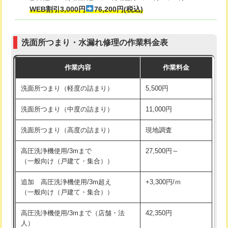
式・ワンホール）)
WEB割引3,000円
76,200円(税込)
マス交換（深さ50㎝以上）
66,000円
交換・取付(排水栓・排水トラップ
22,000円+材料費
コンクリート斫り（厚さ10㎝まで）
27,500円
（P/S/ポップアップ））
洗面所つまり・水漏れ修理の作業料金表
コンクリート斫り（厚さ10㎝超え）
38,500円
交換・取付（その他部品）
11,000円+材料費
作業内容
作業料金
モルタル補修（厚さ10㎝まで）
27,500円
持込商品取付（単水栓）
13,200円
洗面所つまり（軽度の詰まり）
5,500円
モルタル補修（厚さ10㎝超え）
38,500円
持込商品取付（混合水栓）
16,500円
洗面所つまり（中度の詰まり）
11,000円
洗面台設置
38,500円
持込商品取付（浄水器・分岐水栓）
16,500円
洗面所つまり（高度の詰まり）
現地調査
バスタブ設置
現場見積
給水管工事※（ホール加工)
16,500円
高圧洗浄機使用/3mまで
27,500円～
追加人工
16,500円
（一般向け（戸建て・集合））
給水管工事※（バンド止め)
3,300円
廃棄・処分
現場見積
追加 高圧洗浄機使用/3m超え
+3,300円/ｍ
給水管工事※（支持金具設置)
5,500円
（一般向け（戸建て・集合））
※給水管工事は20mmまでの価格です。
給水管工事※（保温材使用（バンド止
5,500円
高圧洗浄機使用/3mまで（店舗・法
42,350円
め込み）)
人）