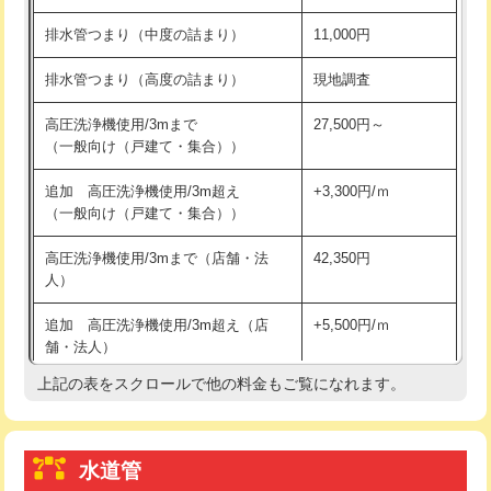
※給水管工事は20mmまでの価格です。
持込商品取付（浄水器・分岐水栓）
16,500円
排水管つまり（中度の詰まり）
11,000円
給水管工事※（ホール加工)
16,500円
排水管つまり（高度の詰まり）
現地調査
給水管工事※（バンド止め)
3,300円
高圧洗浄機使用/3mまで
27,500円～
（一般向け（戸建て・集合））
給水管工事※（支持金具設置)
5,500円
追加 高圧洗浄機使用/3m超え
+3,300円/ｍ
給水管工事※（保温材使用（バンド止
5,500円
（一般向け（戸建て・集合））
め込み）)
高圧洗浄機使用/3mまで（店舗・法
42,350円
給水管工事※（土の掘削・埋め戻し作
11,000円
人）
業)
追加 高圧洗浄機使用/3m超え（店
+5,500円/ｍ
給水管工事※（塩ビ管（VP・HI）使
33,000円
舗・法人）
用/3ｍまで)
上記の表をスクロールで他の料金もご覧になれます。
高度高圧洗浄換
現地調査
給水管工事※（塩ビ管（VP・HI）使
+8,800円
用（追加）/3ｍ超え)
トーラー作業
16,500円
給水管工事※（ライニング鋼管・銅
44,000円
水道管
トーラー機使用/3mまで
33,000円
管・ポリ管・HT管使用/3ｍまで)