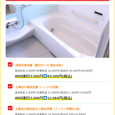
追加トーラー機使用/3m超え
+3,300円
カメラ調査
33,000円
桝清掃
8,800円
止水・漏水調査・防水処理・清掃・修
11,000円
理・調整・分解・加工など（軽作業）
止水・漏水調査・防水処理・清掃・修
22,000円
理・調整・分解・加工など（中作業）
浴室水栓交換（壁付サーモ 混合水栓）
基本料金 3,300円+作業料金 16,500円+部品代 46,200円=66,000円
止水・漏水調査・防水処理・清掃・修
33,000円
WEB割引3,000円
63,000円(税込)
理・調整・分解・加工など（重作業）
お風呂の部品交換（ハンドル交換）
トイレタンク脱着
16,500円
基本料金 3,300円+作業料金 11,000円+部品代 1,364円=15,664円
WEB割引3,000円
12,664円(税込)
トイレ便器脱着
16,500円
タンクレストイレ脱着
33,000円
お風呂の排水詰まり除去作業（トーラー作業3ｍ迄）
基本料金 3,300円+作業料金 16,500円+部品代 0円=19,800円