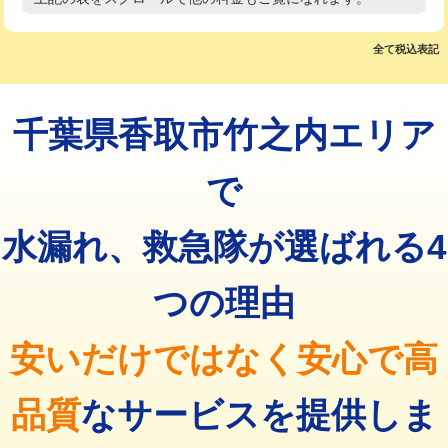
高度高圧洗浄換
現地調査
マス交換（土の掘削・埋め戻し作業）
11,000円~
トーラー作業
16,500円
全て税込表記
マス交換（深さ50㎝未満）
55,000円
トーラー機使用/3mまで
33,000円
マス交換（深さ50㎝以上）
66,000円
千葉県香取市竹之内エリア
追加トーラー機使用/3m超え
+3,300円
コンクリート斫り（厚さ10㎝まで）
27,500円
カメラ調査
33,000円
で
コンクリート斫り（厚さ10㎝超え）
38,500円
桝清掃
8,800円
水漏れ、救急隊が選ばれる4
モルタル補修（厚さ10㎝まで）
27,500円
止水・漏水調査・防水処理・清掃・修
11,000円
理・調整・分解・加工など（軽作業）
モルタル補修（厚さ10㎝超え）
38,500円
つの理由
止水・漏水調査・防水処理・清掃・修
22,000円
追加人工
16,500円
理・調整・分解・加工など（中作業）
安いだけではなく安心で高
廃棄・処分
現場見積
止水・漏水調査・防水処理・清掃・修
33,000円
理・調整・分解・加工など（重作業）
品質
なサービスを提供しま
その他部品の脱着
8,800円～