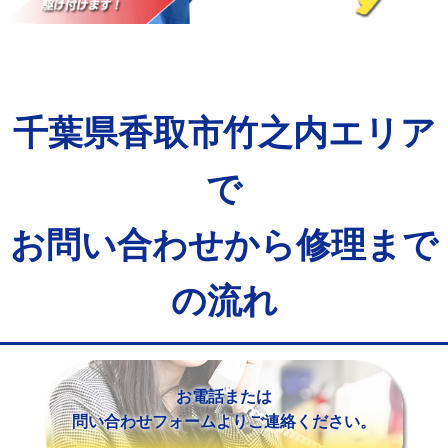
マス交換（土の掘削・埋め戻し作業）
11,000円~
マス交換（深さ50㎝未満）
55,000円
マス交換（深さ50㎝以上）
66,000円
千葉県香取市竹之内エリア
コンクリート斫り（厚さ10㎝まで）
27,500円
コンクリート斫り（厚さ10㎝超え）
38,500円
で
モルタル補修（厚さ10㎝まで）
27,500円
お問い合わせから修理まで
モルタル補修（厚さ10㎝超え）
38,500円
の流れ
追加人工
16,500円
廃棄・処分
現場見積
※給水管工事は20mmまでの価格です。
お電話または
問い合わせフォームよりご連絡ください。