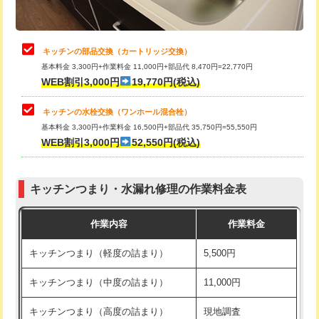
給水管工事※（土の掘削・埋め戻し作
11,000円
業)
止水・漏水調査・防水処理・清掃・修
22,000円
理・調整・分解・加工など（中作業）
給水管工事※（塩ビ管（VP・HI）使
33,000円
キッチンの部品交換（カートリッジ交換）
用/3ｍまで)
基本料金 3,300円+作業料金 11,000円+部品代 8,470円=22,770円
止水・漏水調査・防水処理・清掃・修
33,000円
WEB割引3,000円
19,770円(税込)
理・調整・分解・加工など（重作業）
給水管工事※（塩ビ管（VP・HI）使
+8,800円
用（追加）/3ｍ超え)
キッチンの水栓交換（ワンホール混合栓）
お風呂タンク脱着
16,500円
基本料金 3,300円+作業料金 16,500円+部品代 35,750円=55,550円
給水管工事※（ライニング鋼管・銅
44,000円
WEB割引3,000円
52,550円(税込)
その他部品の脱着
8,800円～
管・ポリ管・HT管使用/3ｍまで)
交換・取付（タンク）
22,000円+材料費
給水管工事※（ライニング鋼管・銅
+8,800円
管・ポリ管・HT管使用/3ｍ超え)
キッチンつまり・水漏れ修理の作業料金表
交換・取付(単水栓（壁付・デッキ
13,200円+材料費
式）)
排水管工事（土の掘削・埋め戻し作
11,000円~
作業内容
作業料金
業）
交換・取付(混合水栓（壁付・デッキ
16,500円+材料費
キッチンつまり（軽度の詰まり）
5,500円
式・ワンホール）)
排水管工事（排水管工事/3ｍまで）
55,000円
キッチンつまり（中度の詰まり）
11,000円
交換・取付(排水栓・排水トラップ
22,000円+材料費
排水管工事（追加 排水管工事/3ｍ超
+11,000円
（P/S/ポップアップ））
え）
キッチンつまり（高度の詰まり）
現地調査