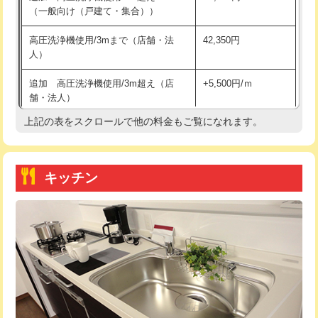
（一般向け（戸建て・集合））
持込商品取付（単水栓）
13,200円
高圧洗浄機使用/3mまで（店舗・法
42,350円
人）
持込商品取付（混合水栓）
16,500円
追加 高圧洗浄機使用/3m超え（店
+5,500円/ｍ
持込商品取付（浄水器・分岐水栓）
16,500円
舗・法人）
持込商品取付（温水洗浄便座）
22,000円
上記の表をスクロールで他の料金もご覧になれます。
高度高圧洗浄換
現地調査
持込商品取付（普通便座⇔温水洗浄便
22,000円
トーラー作業
16,500円
座）
キッチン
トーラー機使用/3mまで
33,000円
給水管工事※（ホール加工)
16,500円
追加トーラー機使用/3m超え
+3,300円
給水管工事※（バンド止め)
3,300円
カメラ調査
33,000円
給水管工事※（支持金具設置)
5,500円
桝清掃
8,800円
給水管工事※（保温材使用（バンド止
5,500円
め込み）)
止水・漏水調査・防水処理・清掃・修
11,000円
理・調整・分解・加工など（軽作業）