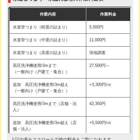
モルタル補修（厚さ10㎝まで）
27,500円
交換・取付(混合水栓（壁付・デッキ
16,500円+材料費
作業内容
作業料金
式・ワンホール）)
モルタル補修（厚さ10㎝超え）
38,500円
水道管つまり（軽度の詰まり）
5,500円
交換・取付(排水栓・排水トラップ
22,000円+材料費
洗面台設置
38,500円
（P/S/ポップアップ））
水道管つまり（中度の詰まり）
11,000円
化粧台設置
22,000円
交換・取付（その他部品）
11,000円+材料費
水道管つまり（高度の詰まり）
現地調査
追加人工
16,500円
持込商品取付（単水栓）
13,200円
高圧洗浄機使用/3mまで
27,500円～
廃棄・処分
現場見積
（一般向け（戸建て・集合））
持込商品取付（混合水栓）
16,500円
※給水管工事は20mmまでの価格です。
追加 高圧洗浄機使用/3m超え
+3,300円/ｍ
持込商品取付（浄水器・分岐水栓）
16,500円
（一般向け（戸建て・集合））
排水管工事（土の掘削・埋め戻し作
11,000円~
高圧洗浄機使用/3mまで（店舗・法
42,350円
業）
人）
排水管工事（排水管工事/3ｍまで）
55,000円
追加 高圧洗浄機使用/3m超え（店
+5,500円/ｍ
舗・法人）
排水管工事（追加 排水管工事/3ｍ超
+11,000円
え）
上記の表をスクロールで他の料金もご覧になれます。