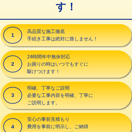
す！
交換・取付（タンク）
22,000円+材料費
交換・取付(単水栓（壁付・デッキ
13,200円+材料費
式）)
高品質な施工徹底
1
交換・取付(混合水栓（壁付・デッキ
16,500円+材料費
手続き工事は絶対に致しません！
式・ワンホール）)
交換・取付(排水栓・排水トラップ
22,000円+材料費
24時間年中無休対応
（P/S/ポップアップ））
2
お困りの時はいつでもすぐに
駆けつけます！
交換・取付（その他部品）
11,000円+材料費
持込商品取付（単水栓）
13,200円
明確、丁寧なご説明
3
必要な工事内容を明確、丁寧に
持込商品取付（混合水栓）
16,500円
ご説明します。
持込商品取付（浄水器・分岐水栓）
16,500円
安心の事前見積もり
給水管工事※（ホール加工)
16,500円
4
費用を事前に明示し、ご納得