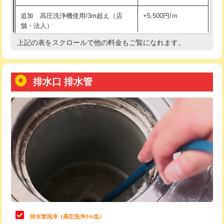
給水管工事※（土の掘削・埋め戻し作
11,000円
追加 高圧洗浄機使用/3m超え（店
+5,500円/ｍ
業)
舗・法人）
給水管工事※（塩ビ管（VP・HI）使
33,000円
上記の表をスクロールで他の料金もご覧になれます。
高度高圧洗浄換
現地調査
用/3ｍまで)
トーラー作業
16,500円
給水管工事※（塩ビ管（VP・HI）使
+8,800円
用（追加）/3ｍ超え)
排水口 排水管
トーラー機使用/3mまで
33,000円
給水管工事※（ライニング鋼管・銅
44,000円
追加トーラー機使用/3m超え
+3,300円
管・ポリ管・HT管使用/3ｍまで)
カメラ調査
33,000円
給水管工事※（ライニング鋼管・銅
+8,800円
管・ポリ管・HT管使用/3ｍ超え)
桝清掃
8,800円
排水管工事（土の掘削・埋め戻し作
11,000円~
止水・漏水調査・防水処理・清掃・修
11,000円
業）
理・調整・分解・加工など（軽作業）
排水管工事（排水管工事/3ｍまで）
55,000円
止水・漏水調査・防水処理・清掃・修
22,000円
理・調整・分解・加工など（中作業）
排水管工事（追加 排水管工事/3ｍ超
+11,000円
排水管洗浄（高圧洗浄3ｍ迄）
え）