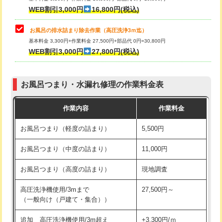
小便器トイレ脱着
現地見積
WEB割引3,000円
16,800円(税込)
その他部品の脱着
8,800円～
お風呂の排水詰まり除去作業（高圧洗浄3ｍ迄）
基本料金 3,300円+作業料金 27,500円+部品代 0円=30,800円
交換・取付（タンク）
22,000円+材料費
WEB割引3,000円
27,800円(税込)
交換・取付（便器）
22,000円+材料費
お風呂つまり・水漏れ修理の作業料金表
交換・取付（普通便座）
11,000円+材料費
作業内容
作業料金
交換・取付（温水洗浄便座）
16,500円+材料費
お風呂つまり（軽度の詰まり）
5,500円
交換・取付(単水栓（壁付・デッキ
13,200円+材料費
式）)
お風呂つまり（中度の詰まり）
11,000円
交換・取付(混合水栓（壁付・デッキ
16,500円+材料費
お風呂つまり（高度の詰まり）
現地調査
式・ワンホール）)
高圧洗浄機使用/3mまで
27,500円～
交換・取付(排水栓・排水トラップ
22,000円+材料費
（一般向け（戸建て・集合））
（P/S/ポップアップ））
追加 高圧洗浄機使用/3m超え
+3,300円/ｍ
交換・取付（その他部品）
11,000円+材料費