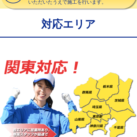
いただいたうえで施工を行います。
給水管工事※（バンド止め)
3,300円
給水管工事※（支持金具設置)
5,500円
対応エリア
給水管工事※（保温材使用（バンド止
5,500円
め込み）)
給水管工事※（土の掘削・埋め戻し作
11,000円
業)
給水管工事※（塩ビ管（VP・HI）使
33,000円
用/3ｍまで)
給水管工事※（塩ビ管（VP・HI）使
+8,800円
用（追加）/3ｍ超え)
給水管工事※（ライニング鋼管・銅
44,000円
管・ポリ管・HT管使用/3ｍまで)
給水管工事※（ライニング鋼管・銅
+8,800円
管・ポリ管・HT管使用/3ｍ超え)