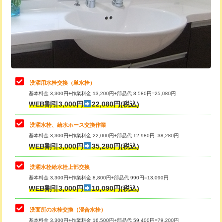
桝清掃
8,800円
給水管工事※（塩ビ管（VP・HI）使
+8,800円
用（追加）/3ｍ超え)
止水・漏水調査・防水処理・清掃・修
11,000円
理・調整・分解・加工など（軽作業）
給水管工事※（ライニング鋼管・銅
44,000円
管・ポリ管・HT管使用/3ｍまで)
止水・漏水調査・防水処理・清掃・修
22,000円
理・調整・分解・加工など（中作業）
給水管工事※（ライニング鋼管・銅
+8,800円
洗濯用水栓交換（単水栓）
管・ポリ管・HT管使用/3ｍ超え)
基本料金 3,300円+作業料金 13,200円+部品代 8,580円=25,080円
止水・漏水調査・防水処理・清掃・修
33,000円
WEB割引3,000円
22,080円(税込)
理・調整・分解・加工など（重作業）
排水管工事（土の掘削・埋め戻し作
11,000円~
業）
洗濯水栓、給水ホース交換作業
キッチンタンク脱着
16,500円
基本料金 3,300円+作業料金 22,000円+部品代 12,980円=38,280円
排水管工事（排水管工事/3ｍまで）
55,000円
WEB割引3,000円
35,280円(税込)
その他部品の脱着
8,800円～
排水管工事（追加 排水管工事/3ｍ超
+11,000円
交換・取付（タンク）
22,000円+材料費
洗濯水栓給水栓上部交換
え）
基本料金 3,300円+作業料金 8,800円+部品代 990円=13,090円
交換・取付(単水栓（壁付・デッキ
13,200円+材料費
WEB割引3,000円
10,090円(税込)
マス交換（土の掘削・埋め戻し作業）
11,000円~
式）)
洗面所の水栓交換（混合水栓）
マス交換（深さ50㎝未満）
55,000円
交換・取付(混合水栓（壁付・デッキ
16,500円+材料費
基本料金 3,300円+作業料金 16,500円+部品代 59,400円=79,200円