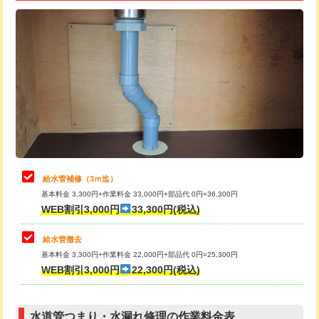
追加トーラー機使用/3m超え
+3,300円
給水管工事※（ライニング鋼管・銅
+8,800円
管・ポリ管・HT管使用/3ｍ超え)
カメラ調査
33,000円
排水管工事（土の掘削・埋め戻し作
11,000円~
桝清掃
8,800円
業）
止水・漏水調査・防水処理・清掃・修
11,000円
排水管工事（排水管工事/3ｍまで）
55,000円
理・調整・分解・加工など（軽作業）
排水管工事（追加 排水管工事/3ｍ超
+11,000円
止水・漏水調査・防水処理・清掃・修
22,000円
え）
理・調整・分解・加工など（中作業）
給水管補修（3ｍ迄）
マス交換（土の掘削・埋め戻し作業）
11,000円~
基本料金 3,300円+作業料金 33,000円+部品代 0円=36,300円
止水・漏水調査・防水処理・清掃・修
33,000円
WEB割引3,000円
33,300円(税込)
理・調整・分解・加工など（重作業）
マス交換（深さ50㎝未満）
55,000円
給水管撤去
その他部品の脱着
8,800円～
マス交換（深さ50㎝以上）
66,000円
基本料金 3,300円+作業料金 22,000円+部品代 0円=25,300円
WEB割引3,000円
22,300円(税込)
交換・取付（タンク）
22,000円+材料費
コンクリート斫り（厚さ10㎝まで）
27,500円
交換・取付(単水栓（壁付・デッキ
13,200円+材料費
コンクリート斫り（厚さ10㎝超え）
38,500円
式）)
水道管つまり・水漏れ修理の作業料金表