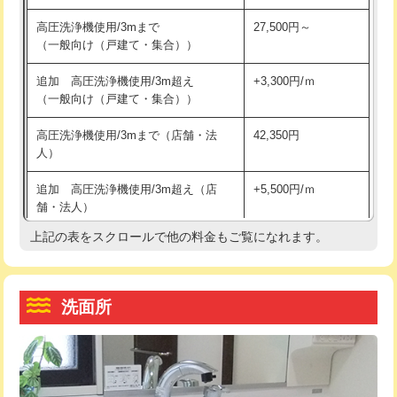
交換・取付（その他部品）
11,000円+材料費
マス交換（土の掘削・埋め戻し作業）
11,000円~
高圧洗浄機使用/3mまで
27,500円～
（一般向け（戸建て・集合））
持込商品取付（単水栓）
13,200円
マス交換（深さ50㎝未満）
55,000円
追加 高圧洗浄機使用/3m超え
+3,300円/ｍ
持込商品取付（混合水栓）
16,500円
マス交換（深さ50㎝以上）
66,000円
（一般向け（戸建て・集合））
持込商品取付（浄水器・分岐水栓）
16,500円
コンクリート斫り（厚さ10㎝まで）
27,500円
高圧洗浄機使用/3mまで（店舗・法
42,350円
人）
給水管工事※（ホール加工)
16,500円
コンクリート斫り（厚さ10㎝超え）
38,500円
追加 高圧洗浄機使用/3m超え（店
+5,500円/ｍ
給水管工事※（バンド止め)
3,300円
モルタル補修（厚さ10㎝まで）
27,500円
舗・法人）
給水管工事※（支持金具設置)
5,500円
モルタル補修（厚さ10㎝超え）
38,500円
上記の表をスクロールで他の料金もご覧になれます。
高度高圧洗浄換
現地調査
給水管工事※（保温材使用（バンド止
5,500円
洗面台設置
38,500円
トーラー作業
16,500円
め込み）)
洗面所
追加人工
16,500円
トーラー機使用/3mまで
33,000円
給水管工事※（土の掘削・埋め戻し作
11,000円
業)
廃棄・処分
現場見積
追加トーラー機使用/3m超え
+3,300円
給水管工事※（塩ビ管（VP・HI）使
33,000円
※給水管工事は20mmまでの価格です。
カメラ調査
33,000円
用/3ｍまで)