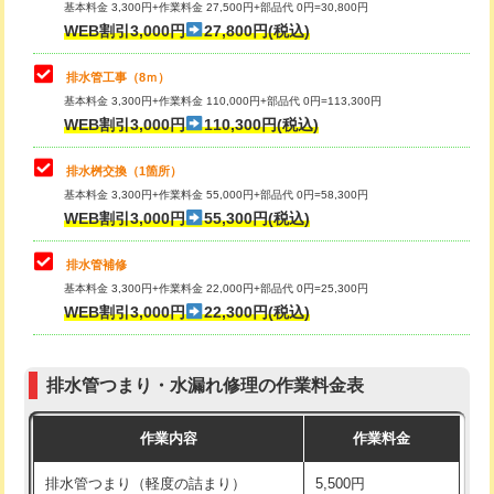
基本料金 3,300円+作業料金 27,500円+部品代 0円=30,800円
止水・漏水調査・防水処理・清掃・修
33,000円
WEB割引3,000円
27,800円(税込)
理・調整・分解・加工など（重作業）
マス交換（土の掘削・埋め戻し作業）
11,000円~
排水管工事（8ｍ）
その他部品の脱着
8,800円～
マス交換（深さ50㎝未満）
55,000円
基本料金 3,300円+作業料金 110,000円+部品代 0円=113,300円
WEB割引3,000円
110,300円(税込)
交換・取付（タンク）
22,000円+材料費
マス交換（深さ50㎝以上）
66,000円
交換・取付(単水栓（壁付・デッキ
13,200円+材料費
コンクリート斫り（厚さ10㎝まで）
27,500円
排水桝交換（1箇所）
式）)
基本料金 3,300円+作業料金 55,000円+部品代 0円=58,300円
コンクリート斫り（厚さ10㎝超え）
38,500円
WEB割引3,000円
55,300円(税込)
交換・取付(混合水栓（壁付・デッキ
16,500円+材料費
式・ワンホール）)
モルタル補修（厚さ10㎝まで）
27,500円
排水管補修
基本料金 3,300円+作業料金 22,000円+部品代 0円=25,300円
交換・取付(排水栓・排水トラップ
22,000円+材料費
モルタル補修（厚さ10㎝超え）
38,500円
WEB割引3,000円
22,300円(税込)
（P/S/ポップアップ））
台所シンク・作業台設置
現場見積
交換・取付（その他部品）
11,000円+材料費
排水管つまり・水漏れ修理の作業料金表
追加人工
16,500円
持込商品取付（単水栓）
13,200円
作業内容
作業料金
廃棄・処分
現場見積
持込商品取付（混合水栓）
16,500円
排水管つまり（軽度の詰まり）
5,500円