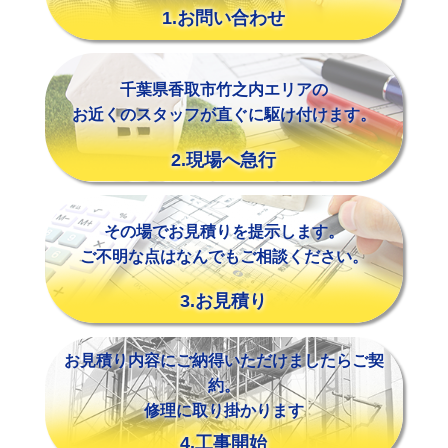
1.お問い合わせ
千葉県香取市竹之内エリアの
お近くのスタッフが直ぐに駆け付けます。
2.現場へ急行
その場でお見積りを提示します。
ご不明な点はなんでもご相談ください。
3.お見積り
お見積り内容にご納得いただけましたらご契
約。
修理に取り掛かります
4.工事開始