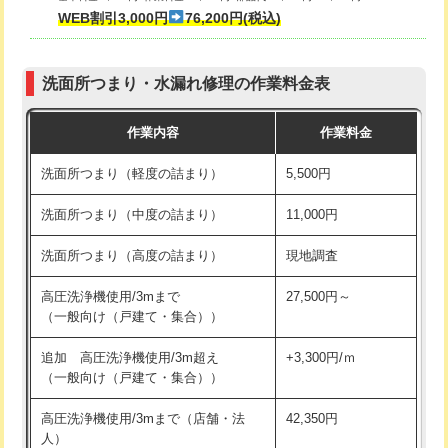
式・ワンホール）)
WEB割引3,000円
76,200円(税込)
マス交換（深さ50㎝以上）
66,000円
交換・取付(排水栓・排水トラップ
22,000円+材料費
コンクリート斫り（厚さ10㎝まで）
27,500円
（P/S/ポップアップ））
洗面所つまり・水漏れ修理の作業料金表
コンクリート斫り（厚さ10㎝超え）
38,500円
交換・取付（その他部品）
11,000円+材料費
作業内容
作業料金
モルタル補修（厚さ10㎝まで）
27,500円
持込商品取付（単水栓）
13,200円
洗面所つまり（軽度の詰まり）
5,500円
モルタル補修（厚さ10㎝超え）
38,500円
持込商品取付（混合水栓）
16,500円
洗面所つまり（中度の詰まり）
11,000円
洗面台設置
38,500円
持込商品取付（浄水器・分岐水栓）
16,500円
洗面所つまり（高度の詰まり）
現地調査
バスタブ設置
現場見積
給水管工事※（ホール加工)
16,500円
高圧洗浄機使用/3mまで
27,500円～
追加人工
16,500円
（一般向け（戸建て・集合））
給水管工事※（バンド止め)
3,300円
廃棄・処分
現場見積
追加 高圧洗浄機使用/3m超え
+3,300円/ｍ
給水管工事※（支持金具設置)
5,500円
（一般向け（戸建て・集合））
※給水管工事は20mmまでの価格です。
給水管工事※（保温材使用（バンド止
5,500円
高圧洗浄機使用/3mまで（店舗・法
42,350円
め込み）)
人）