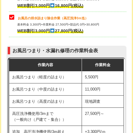
小便器トイレ脱着
現地見積
WEB割引3,000円
16,800円(税込)
その他部品の脱着
8,800円～
お風呂の排水詰まり除去作業（高圧洗浄3ｍ迄）
基本料金 3,300円+作業料金 27,500円+部品代 0円=30,800円
交換・取付（タンク）
22,000円+材料費
WEB割引3,000円
27,800円(税込)
交換・取付（便器）
22,000円+材料費
お風呂つまり・水漏れ修理の作業料金表
交換・取付（普通便座）
11,000円+材料費
作業内容
作業料金
交換・取付（温水洗浄便座）
16,500円+材料費
お風呂つまり（軽度の詰まり）
5,500円
交換・取付(単水栓（壁付・デッキ
13,200円+材料費
式）)
お風呂つまり（中度の詰まり）
11,000円
交換・取付(混合水栓（壁付・デッキ
16,500円+材料費
お風呂つまり（高度の詰まり）
現地調査
式・ワンホール）)
高圧洗浄機使用/3mまで
27,500円～
交換・取付(排水栓・排水トラップ
22,000円+材料費
（一般向け（戸建て・集合））
（P/S/ポップアップ））
追加 高圧洗浄機使用/3m超え
+3,300円/ｍ
交換・取付（その他部品）
11,000円+材料費