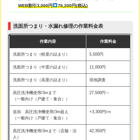
式・ワンホール）)
WEB割引3,000円
76,200円(税込)
マス交換（深さ50㎝以上）
66,000円
交換・取付(排水栓・排水トラップ
22,000円+材料費
コンクリート斫り（厚さ10㎝まで）
27,500円
（P/S/ポップアップ））
洗面所つまり・水漏れ修理の作業料金表
コンクリート斫り（厚さ10㎝超え）
38,500円
交換・取付（その他部品）
11,000円+材料費
作業内容
作業料金
モルタル補修（厚さ10㎝まで）
27,500円
持込商品取付（単水栓）
13,200円
洗面所つまり（軽度の詰まり）
5,500円
モルタル補修（厚さ10㎝超え）
38,500円
持込商品取付（混合水栓）
16,500円
洗面所つまり（中度の詰まり）
11,000円
洗面台設置
38,500円
持込商品取付（浄水器・分岐水栓）
16,500円
洗面所つまり（高度の詰まり）
現地調査
バスタブ設置
現場見積
給水管工事※（ホール加工)
16,500円
高圧洗浄機使用/3mまで
27,500円～
追加人工
16,500円
（一般向け（戸建て・集合））
給水管工事※（バンド止め)
3,300円
廃棄・処分
現場見積
追加 高圧洗浄機使用/3m超え
+3,300円/ｍ
給水管工事※（支持金具設置)
5,500円
（一般向け（戸建て・集合））
※給水管工事は20mmまでの価格です。
給水管工事※（保温材使用（バンド止
5,500円
高圧洗浄機使用/3mまで（店舗・法
42,350円
め込み）)
人）