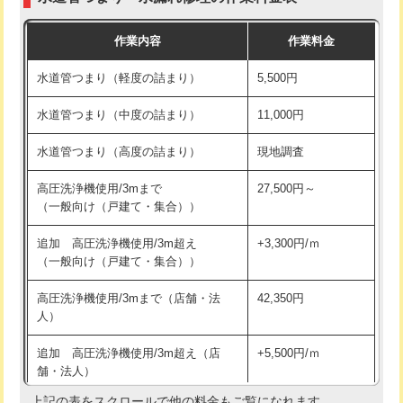
モルタル補修（厚さ10㎝まで）
27,500円
交換・取付(混合水栓（壁付・デッキ
16,500円+材料費
作業内容
作業料金
式・ワンホール）)
モルタル補修（厚さ10㎝超え）
38,500円
水道管つまり（軽度の詰まり）
5,500円
交換・取付(排水栓・排水トラップ
22,000円+材料費
洗面台設置
38,500円
（P/S/ポップアップ））
水道管つまり（中度の詰まり）
11,000円
化粧台設置
22,000円
交換・取付（その他部品）
11,000円+材料費
水道管つまり（高度の詰まり）
現地調査
追加人工
16,500円
持込商品取付（単水栓）
13,200円
高圧洗浄機使用/3mまで
27,500円～
廃棄・処分
現場見積
（一般向け（戸建て・集合））
持込商品取付（混合水栓）
16,500円
※給水管工事は20mmまでの価格です。
追加 高圧洗浄機使用/3m超え
+3,300円/ｍ
持込商品取付（浄水器・分岐水栓）
16,500円
（一般向け（戸建て・集合））
排水管工事（土の掘削・埋め戻し作
11,000円~
高圧洗浄機使用/3mまで（店舗・法
42,350円
業）
人）
排水管工事（排水管工事/3ｍまで）
55,000円
追加 高圧洗浄機使用/3m超え（店
+5,500円/ｍ
舗・法人）
排水管工事（追加 排水管工事/3ｍ超
+11,000円
え）
上記の表をスクロールで他の料金もご覧になれます。