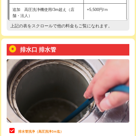
給水管工事※（土の掘削・埋め戻し作
11,000円
追加 高圧洗浄機使用/3m超え（店
+5,500円/ｍ
業)
舗・法人）
給水管工事※（塩ビ管（VP・HI）使
33,000円
上記の表をスクロールで他の料金もご覧になれます。
高度高圧洗浄換
現地調査
用/3ｍまで)
トーラー作業
16,500円
給水管工事※（塩ビ管（VP・HI）使
+8,800円
用（追加）/3ｍ超え)
排水口 排水管
トーラー機使用/3mまで
33,000円
給水管工事※（ライニング鋼管・銅
44,000円
追加トーラー機使用/3m超え
+3,300円
管・ポリ管・HT管使用/3ｍまで)
カメラ調査
33,000円
給水管工事※（ライニング鋼管・銅
+8,800円
管・ポリ管・HT管使用/3ｍ超え)
桝清掃
8,800円
排水管工事（土の掘削・埋め戻し作
11,000円~
止水・漏水調査・防水処理・清掃・修
11,000円
業）
理・調整・分解・加工など（軽作業）
排水管工事（排水管工事/3ｍまで）
55,000円
止水・漏水調査・防水処理・清掃・修
22,000円
理・調整・分解・加工など（中作業）
排水管工事（追加 排水管工事/3ｍ超
+11,000円
排水管洗浄（高圧洗浄3ｍ迄）
え）