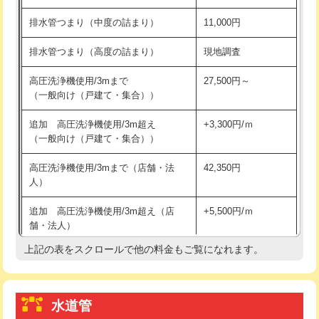
※給水管工事は20mmまでの価格です。
持込商品取付（浄水器・分岐水栓）
16,500円
排水管つまり（中度の詰まり）
11,000円
給水管工事※（ホール加工)
16,500円
排水管つまり（高度の詰まり）
現地調査
給水管工事※（バンド止め)
3,300円
高圧洗浄機使用/3mまで
27,500円～
（一般向け（戸建て・集合））
給水管工事※（支持金具設置)
5,500円
追加 高圧洗浄機使用/3m超え
+3,300円/ｍ
給水管工事※（保温材使用（バンド止
5,500円
（一般向け（戸建て・集合））
め込み）)
高圧洗浄機使用/3mまで（店舗・法
42,350円
給水管工事※（土の掘削・埋め戻し作
11,000円
人）
業)
追加 高圧洗浄機使用/3m超え（店
+5,500円/ｍ
給水管工事※（塩ビ管（VP・HI）使
33,000円
舗・法人）
用/3ｍまで)
上記の表をスクロールで他の料金もご覧になれます。
高度高圧洗浄換
現地調査
給水管工事※（塩ビ管（VP・HI）使
+8,800円
用（追加）/3ｍ超え)
トーラー作業
16,500円
給水管工事※（ライニング鋼管・銅
44,000円
水道管
トーラー機使用/3mまで
33,000円
管・ポリ管・HT管使用/3ｍまで)