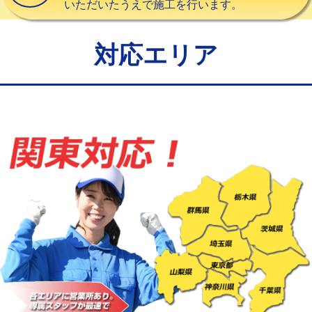
いただいたうえで施工を行います。
給水管工事※（バンド止め)
3,300円
給水管工事※（支持金具設置)
5,500円
対応エリア
給水管工事※（保温材使用（バンド止
5,500円
め込み）)
給水管工事※（土の掘削・埋め戻し作
11,000円
業)
給水管工事※（塩ビ管（VP・HI）使
33,000円
用/3ｍまで)
給水管工事※（塩ビ管（VP・HI）使
+8,800円
用（追加）/3ｍ超え)
給水管工事※（ライニング鋼管・銅
44,000円
管・ポリ管・HT管使用/3ｍまで)
給水管工事※（ライニング鋼管・銅
+8,800円
管・ポリ管・HT管使用/3ｍ超え)