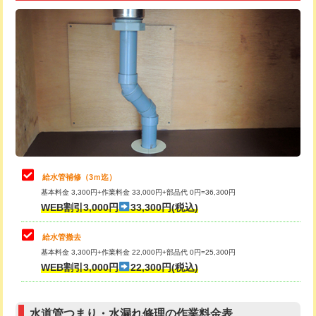
追加トーラー機使用/3m超え
+3,300円
給水管工事※（ライニング鋼管・銅
+8,800円
管・ポリ管・HT管使用/3ｍ超え)
カメラ調査
33,000円
排水管工事（土の掘削・埋め戻し作
11,000円~
桝清掃
8,800円
業）
止水・漏水調査・防水処理・清掃・修
11,000円
排水管工事（排水管工事/3ｍまで）
55,000円
理・調整・分解・加工など（軽作業）
排水管工事（追加 排水管工事/3ｍ超
+11,000円
止水・漏水調査・防水処理・清掃・修
22,000円
え）
理・調整・分解・加工など（中作業）
給水管補修（3ｍ迄）
マス交換（土の掘削・埋め戻し作業）
11,000円~
基本料金 3,300円+作業料金 33,000円+部品代 0円=36,300円
止水・漏水調査・防水処理・清掃・修
33,000円
WEB割引3,000円
33,300円(税込)
理・調整・分解・加工など（重作業）
マス交換（深さ50㎝未満）
55,000円
給水管撤去
その他部品の脱着
8,800円～
マス交換（深さ50㎝以上）
66,000円
基本料金 3,300円+作業料金 22,000円+部品代 0円=25,300円
WEB割引3,000円
22,300円(税込)
交換・取付（タンク）
22,000円+材料費
コンクリート斫り（厚さ10㎝まで）
27,500円
交換・取付(単水栓（壁付・デッキ
13,200円+材料費
コンクリート斫り（厚さ10㎝超え）
38,500円
式）)
水道管つまり・水漏れ修理の作業料金表