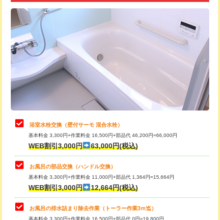
追加トーラー機使用/3m超え
+3,300円
カメラ調査
33,000円
桝清掃
8,800円
止水・漏水調査・防水処理・清掃・修
11,000円
理・調整・分解・加工など（軽作業）
止水・漏水調査・防水処理・清掃・修
22,000円
理・調整・分解・加工など（中作業）
浴室水栓交換（壁付サーモ 混合水栓）
基本料金 3,300円+作業料金 16,500円+部品代 46,200円=66,000円
止水・漏水調査・防水処理・清掃・修
33,000円
WEB割引3,000円
63,000円(税込)
理・調整・分解・加工など（重作業）
お風呂の部品交換（ハンドル交換）
トイレタンク脱着
16,500円
基本料金 3,300円+作業料金 11,000円+部品代 1,364円=15,664円
WEB割引3,000円
12,664円(税込)
トイレ便器脱着
16,500円
タンクレストイレ脱着
33,000円
お風呂の排水詰まり除去作業（トーラー作業3ｍ迄）
基本料金 3,300円+作業料金 16,500円+部品代 0円=19,800円