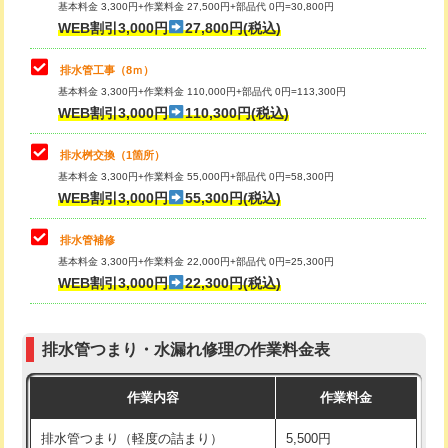
基本料金 3,300円+作業料金 27,500円+部品代 0円=30,800円
止水・漏水調査・防水処理・清掃・修
33,000円
WEB割引3,000円
27,800円(税込)
理・調整・分解・加工など（重作業）
マス交換（土の掘削・埋め戻し作業）
11,000円~
排水管工事（8ｍ）
その他部品の脱着
8,800円～
マス交換（深さ50㎝未満）
55,000円
基本料金 3,300円+作業料金 110,000円+部品代 0円=113,300円
WEB割引3,000円
110,300円(税込)
交換・取付（タンク）
22,000円+材料費
マス交換（深さ50㎝以上）
66,000円
交換・取付(単水栓（壁付・デッキ
13,200円+材料費
コンクリート斫り（厚さ10㎝まで）
27,500円
排水桝交換（1箇所）
式）)
基本料金 3,300円+作業料金 55,000円+部品代 0円=58,300円
コンクリート斫り（厚さ10㎝超え）
38,500円
WEB割引3,000円
55,300円(税込)
交換・取付(混合水栓（壁付・デッキ
16,500円+材料費
式・ワンホール）)
モルタル補修（厚さ10㎝まで）
27,500円
排水管補修
基本料金 3,300円+作業料金 22,000円+部品代 0円=25,300円
交換・取付(排水栓・排水トラップ
22,000円+材料費
モルタル補修（厚さ10㎝超え）
38,500円
WEB割引3,000円
22,300円(税込)
（P/S/ポップアップ））
台所シンク・作業台設置
現場見積
交換・取付（その他部品）
11,000円+材料費
排水管つまり・水漏れ修理の作業料金表
追加人工
16,500円
持込商品取付（単水栓）
13,200円
作業内容
作業料金
廃棄・処分
現場見積
持込商品取付（混合水栓）
16,500円
排水管つまり（軽度の詰まり）
5,500円