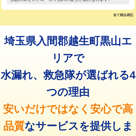
高度高圧洗浄換
現地調査
マス交換（土の掘削・埋め戻し作業）
11,000円~
トーラー作業
16,500円
全て税込表記
マス交換（深さ50㎝未満）
55,000円
トーラー機使用/3mまで
33,000円
マス交換（深さ50㎝以上）
66,000円
埼玉県入間郡越生町黒山エ
追加トーラー機使用/3m超え
+3,300円
コンクリート斫り（厚さ10㎝まで）
27,500円
カメラ調査
33,000円
リアで
コンクリート斫り（厚さ10㎝超え）
38,500円
桝清掃
8,800円
水漏れ、救急隊が選ばれる4
モルタル補修（厚さ10㎝まで）
27,500円
止水・漏水調査・防水処理・清掃・修
11,000円
理・調整・分解・加工など（軽作業）
モルタル補修（厚さ10㎝超え）
38,500円
つの理由
止水・漏水調査・防水処理・清掃・修
22,000円
追加人工
16,500円
理・調整・分解・加工など（中作業）
安いだけではなく安心で高
廃棄・処分
現場見積
止水・漏水調査・防水処理・清掃・修
33,000円
理・調整・分解・加工など（重作業）
品質
なサービスを提供しま
その他部品の脱着
8,800円～