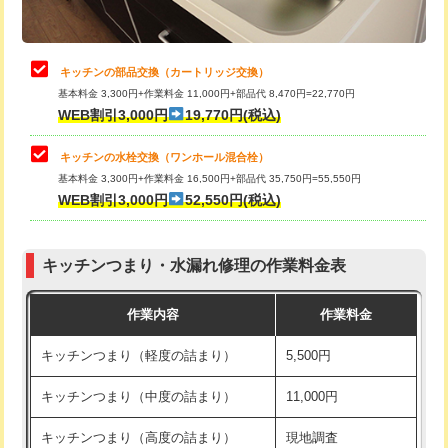
給水管工事※（土の掘削・埋め戻し作
11,000円
業)
止水・漏水調査・防水処理・清掃・修
22,000円
理・調整・分解・加工など（中作業）
給水管工事※（塩ビ管（VP・HI）使
33,000円
キッチンの部品交換（カートリッジ交換）
用/3ｍまで)
基本料金 3,300円+作業料金 11,000円+部品代 8,470円=22,770円
止水・漏水調査・防水処理・清掃・修
33,000円
WEB割引3,000円
19,770円(税込)
理・調整・分解・加工など（重作業）
給水管工事※（塩ビ管（VP・HI）使
+8,800円
用（追加）/3ｍ超え)
キッチンの水栓交換（ワンホール混合栓）
お風呂タンク脱着
16,500円
基本料金 3,300円+作業料金 16,500円+部品代 35,750円=55,550円
給水管工事※（ライニング鋼管・銅
44,000円
WEB割引3,000円
52,550円(税込)
その他部品の脱着
8,800円～
管・ポリ管・HT管使用/3ｍまで)
交換・取付（タンク）
22,000円+材料費
給水管工事※（ライニング鋼管・銅
+8,800円
管・ポリ管・HT管使用/3ｍ超え)
キッチンつまり・水漏れ修理の作業料金表
交換・取付(単水栓（壁付・デッキ
13,200円+材料費
式）)
排水管工事（土の掘削・埋め戻し作
11,000円~
作業内容
作業料金
業）
交換・取付(混合水栓（壁付・デッキ
16,500円+材料費
キッチンつまり（軽度の詰まり）
5,500円
式・ワンホール）)
排水管工事（排水管工事/3ｍまで）
55,000円
キッチンつまり（中度の詰まり）
11,000円
交換・取付(排水栓・排水トラップ
22,000円+材料費
排水管工事（追加 排水管工事/3ｍ超
+11,000円
（P/S/ポップアップ））
え）
キッチンつまり（高度の詰まり）
現地調査