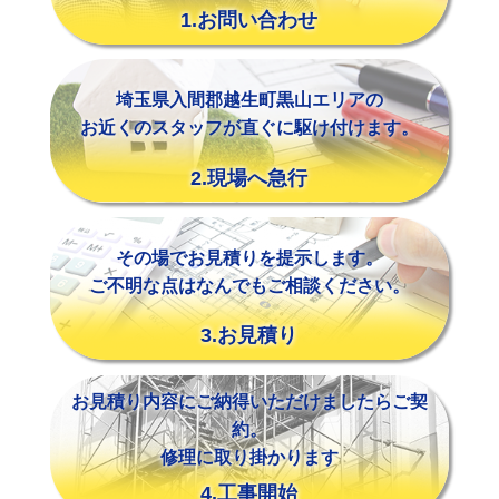
1.お問い合わせ
埼玉県入間郡越生町黒山エリアの
お近くのスタッフが直ぐに駆け付けます。
2.現場へ急行
その場でお見積りを提示します。
ご不明な点はなんでもご相談ください。
3.お見積り
お見積り内容にご納得いただけましたらご契
約。
修理に取り掛かります
4.工事開始