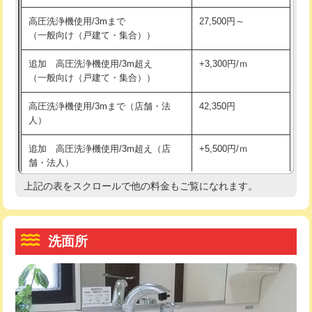
交換・取付（その他部品）
11,000円+材料費
マス交換（土の掘削・埋め戻し作業）
11,000円~
高圧洗浄機使用/3mまで
27,500円～
（一般向け（戸建て・集合））
持込商品取付（単水栓）
13,200円
マス交換（深さ50㎝未満）
55,000円
追加 高圧洗浄機使用/3m超え
+3,300円/ｍ
持込商品取付（混合水栓）
16,500円
マス交換（深さ50㎝以上）
66,000円
（一般向け（戸建て・集合））
持込商品取付（浄水器・分岐水栓）
16,500円
コンクリート斫り（厚さ10㎝まで）
27,500円
高圧洗浄機使用/3mまで（店舗・法
42,350円
人）
給水管工事※（ホール加工)
16,500円
コンクリート斫り（厚さ10㎝超え）
38,500円
追加 高圧洗浄機使用/3m超え（店
+5,500円/ｍ
給水管工事※（バンド止め)
3,300円
モルタル補修（厚さ10㎝まで）
27,500円
舗・法人）
給水管工事※（支持金具設置)
5,500円
モルタル補修（厚さ10㎝超え）
38,500円
上記の表をスクロールで他の料金もご覧になれます。
高度高圧洗浄換
現地調査
給水管工事※（保温材使用（バンド止
5,500円
洗面台設置
38,500円
トーラー作業
16,500円
め込み）)
洗面所
追加人工
16,500円
トーラー機使用/3mまで
33,000円
給水管工事※（土の掘削・埋め戻し作
11,000円
業)
廃棄・処分
現場見積
追加トーラー機使用/3m超え
+3,300円
給水管工事※（塩ビ管（VP・HI）使
33,000円
※給水管工事は20mmまでの価格です。
カメラ調査
33,000円
用/3ｍまで)