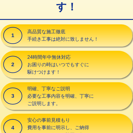
す！
交換・取付（タンク）
22,000円+材料費
交換・取付(単水栓（壁付・デッキ
13,200円+材料費
式）)
高品質な施工徹底
1
交換・取付(混合水栓（壁付・デッキ
16,500円+材料費
手続き工事は絶対に致しません！
式・ワンホール）)
交換・取付(排水栓・排水トラップ
22,000円+材料費
24時間年中無休対応
（P/S/ポップアップ））
2
お困りの時はいつでもすぐに
駆けつけます！
交換・取付（その他部品）
11,000円+材料費
持込商品取付（単水栓）
13,200円
明確、丁寧なご説明
3
必要な工事内容を明確、丁寧に
持込商品取付（混合水栓）
16,500円
ご説明します。
持込商品取付（浄水器・分岐水栓）
16,500円
安心の事前見積もり
給水管工事※（ホール加工)
16,500円
4
費用を事前に明示し、ご納得