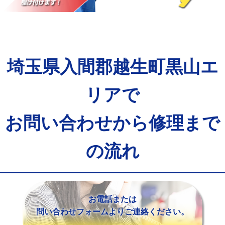
マス交換（土の掘削・埋め戻し作業）
11,000円~
マス交換（深さ50㎝未満）
55,000円
マス交換（深さ50㎝以上）
66,000円
埼玉県入間郡越生町黒山エ
コンクリート斫り（厚さ10㎝まで）
27,500円
コンクリート斫り（厚さ10㎝超え）
38,500円
リアで
モルタル補修（厚さ10㎝まで）
27,500円
お問い合わせから修理まで
モルタル補修（厚さ10㎝超え）
38,500円
の流れ
追加人工
16,500円
廃棄・処分
現場見積
※給水管工事は20mmまでの価格です。
お電話または
問い合わせフォームよりご連絡ください。