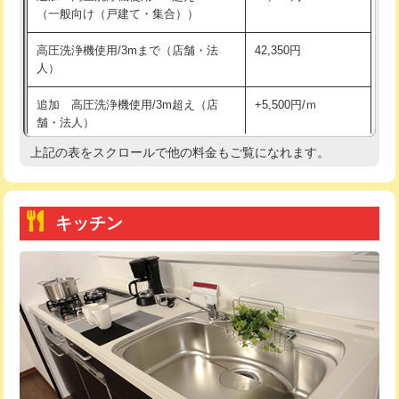
（一般向け（戸建て・集合））
持込商品取付（単水栓）
13,200円
高圧洗浄機使用/3mまで（店舗・法
42,350円
人）
持込商品取付（混合水栓）
16,500円
追加 高圧洗浄機使用/3m超え（店
+5,500円/ｍ
持込商品取付（浄水器・分岐水栓）
16,500円
舗・法人）
持込商品取付（温水洗浄便座）
22,000円
上記の表をスクロールで他の料金もご覧になれます。
高度高圧洗浄換
現地調査
持込商品取付（普通便座⇔温水洗浄便
22,000円
トーラー作業
16,500円
座）
キッチン
トーラー機使用/3mまで
33,000円
給水管工事※（ホール加工)
16,500円
追加トーラー機使用/3m超え
+3,300円
給水管工事※（バンド止め)
3,300円
カメラ調査
33,000円
給水管工事※（支持金具設置)
5,500円
桝清掃
8,800円
給水管工事※（保温材使用（バンド止
5,500円
め込み）)
止水・漏水調査・防水処理・清掃・修
11,000円
理・調整・分解・加工など（軽作業）