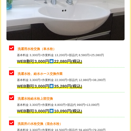
桝清掃
8,800円
給水管工事※（塩ビ管（VP・HI）使
+8,800円
用（追加）/3ｍ超え)
止水・漏水調査・防水処理・清掃・修
11,000円
理・調整・分解・加工など（軽作業）
給水管工事※（ライニング鋼管・銅
44,000円
管・ポリ管・HT管使用/3ｍまで)
止水・漏水調査・防水処理・清掃・修
22,000円
理・調整・分解・加工など（中作業）
給水管工事※（ライニング鋼管・銅
+8,800円
洗濯用水栓交換（単水栓）
管・ポリ管・HT管使用/3ｍ超え)
基本料金 3,300円+作業料金 13,200円+部品代 8,580円=25,080円
止水・漏水調査・防水処理・清掃・修
33,000円
WEB割引3,000円
22,080円(税込)
理・調整・分解・加工など（重作業）
排水管工事（土の掘削・埋め戻し作
11,000円~
業）
洗濯水栓、給水ホース交換作業
キッチンタンク脱着
16,500円
基本料金 3,300円+作業料金 22,000円+部品代 12,980円=38,280円
排水管工事（排水管工事/3ｍまで）
55,000円
WEB割引3,000円
35,280円(税込)
その他部品の脱着
8,800円～
排水管工事（追加 排水管工事/3ｍ超
+11,000円
交換・取付（タンク）
22,000円+材料費
洗濯水栓給水栓上部交換
え）
基本料金 3,300円+作業料金 8,800円+部品代 990円=13,090円
交換・取付(単水栓（壁付・デッキ
13,200円+材料費
WEB割引3,000円
10,090円(税込)
マス交換（土の掘削・埋め戻し作業）
11,000円~
式）)
洗面所の水栓交換（混合水栓）
マス交換（深さ50㎝未満）
55,000円
交換・取付(混合水栓（壁付・デッキ
16,500円+材料費
基本料金 3,300円+作業料金 16,500円+部品代 59,400円=79,200円