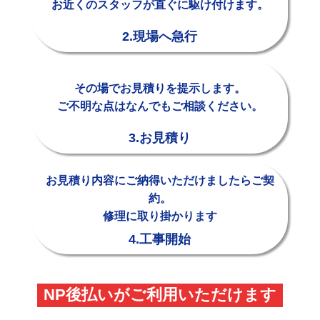
マス交換（土の掘削・埋め戻し作業）
11,000円~
お電話または
問い合わせフォームよりご連絡ください。
マス交換（深さ50㎝未満）
55,000円
1.お問い合わせ
マス交換（深さ50㎝以上）
66,000円
コンクリート斫り（厚さ10㎝まで）
27,500円
埼玉県本庄市1003エリアの
コンクリート斫り（厚さ10㎝超え）
38,500円
お近くのスタッフが直ぐに駆け付けます。
モルタル補修（厚さ10㎝まで）
27,500円
2.現場へ急行
モルタル補修（厚さ10㎝超え）
38,500円
追加人工
16,500円
その場でお見積りを提示します。
ご不明な点はなんでもご相談ください。
廃棄・処分
現場見積
3.お見積り
※給水管工事は20mmまでの価格です。