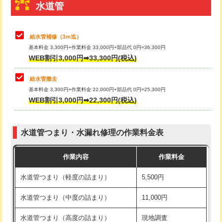
※給水管工事は20mmまでの価格です。
持込商品取付（浄水器・分岐水栓）
16,500円
高圧洗浄機使用/3mまで（店舗・法
42,350円
人）
給水管工事※（ホール加工)
16,500円
追加 高圧洗浄機使用/3m超え（店
+5,500円/ｍ
給水管工事※（バンド止め)
3,300円
舗・法人）
給水管工事※（支持金具設置)
5,500円
上記の表をスクロールで他の料金もご覧になれます。
高度高圧洗浄換
現地調査
給水管工事※（保温材使用（バンド止
5,500円
トーラー作業
16,500円
め込み）)
水道管
トーラー機使用/3mまで
33,000円
給水管工事※（土の掘削・埋め戻し作
11,000円
業)
追加トーラー機使用/3m超え
+3,300円
給水管補修（3ｍ迄）
給水管工事※（塩ビ管（VP・HI）使
33,000円
基本料金 3,300円+作業料金 33,000円+部品代 0円=36,300円
カメラ調査
33,000円
用/3ｍまで)
WEB割引3,000円➡33,300円(税込)
桝清掃
8,800円
給水管工事※（塩ビ管（VP・HI）使
+8,800円
給水管撤去
用（追加）/3ｍ超え)
基本料金 3,300円+作業料金 22,000円+部品代 0円=25,300円
止水・漏水調査・防水処理・清掃・修
11,000円
WEB割引3,000円➡22,300円(税込)
理・調整・分解・加工など（軽作業）
給水管工事※（ライニング鋼管・銅
44,000円
管・ポリ管・HT管使用/3ｍまで)