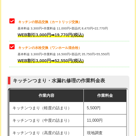
給水管工事※（土の掘削・埋め戻し作
11,000円
業)
止水・漏水調査・防水処理・清掃・修
22,000円
理・調整・分解・加工など（中作業）
給水管工事※（塩ビ管（VP・HI）使
33,000円
キッチンの部品交換（カートリッジ交換）
用/3ｍまで)
基本料金 3,300円+作業料金 11,000円+部品代 8,470円=22,770円
止水・漏水調査・防水処理・清掃・修
33,000円
WEB割引3,000円➡19,770円(税込)
理・調整・分解・加工など（重作業）
給水管工事※（塩ビ管（VP・HI）使
+8,800円
用（追加）/3ｍ超え)
キッチンの水栓交換（ワンホール混合栓）
お風呂タンク脱着
16,500円
基本料金 3,300円+作業料金 16,500円+部品代 35,750円=55,550円
給水管工事※（ライニング鋼管・銅
44,000円
WEB割引3,000円➡52,550円(税込)
その他部品の脱着
8,800円～
管・ポリ管・HT管使用/3ｍまで)
交換・取付（タンク）
22,000円+材料費
給水管工事※（ライニング鋼管・銅
+8,800円
管・ポリ管・HT管使用/3ｍ超え)
キッチンつまり・水漏れ修理の作業料金表
交換・取付(単水栓（壁付・デッキ
13,200円+材料費
式）)
排水管工事（土の掘削・埋め戻し作
11,000円~
作業内容
作業料金
業）
交換・取付(混合水栓（壁付・デッキ
16,500円+材料費
キッチンつまり（軽度の詰まり）
5,500円
式・ワンホール）)
排水管工事（排水管工事/3ｍまで）
55,000円
キッチンつまり（中度の詰まり）
11,000円
交換・取付(排水栓・排水トラップ
22,000円+材料費
排水管工事（追加 排水管工事/3ｍ超
+11,000円
（P/S/ポップアップ））
え）
キッチンつまり（高度の詰まり）
現地調査