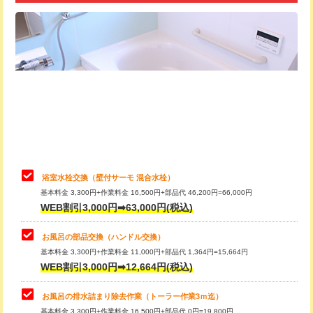
追加トーラー機使用/3m超え
+3,300円
カメラ調査
33,000円
桝清掃
8,800円
止水・漏水調査・防水処理・清掃・修
11,000円
理・調整・分解・加工など（軽作業）
止水・漏水調査・防水処理・清掃・修
22,000円
理・調整・分解・加工など（中作業）
浴室水栓交換（壁付サーモ 混合水栓）
基本料金 3,300円+作業料金 16,500円+部品代 46,200円=66,000円
止水・漏水調査・防水処理・清掃・修
33,000円
WEB割引3,000円➡63,000円(税込)
理・調整・分解・加工など（重作業）
お風呂の部品交換（ハンドル交換）
トイレタンク脱着
16,500円
基本料金 3,300円+作業料金 11,000円+部品代 1,364円=15,664円
WEB割引3,000円➡12,664円(税込)
トイレ便器脱着
16,500円
タンクレストイレ脱着
33,000円
お風呂の排水詰まり除去作業（トーラー作業3ｍ迄）
基本料金 3,300円+作業料金 16,500円+部品代 0円=19,800円