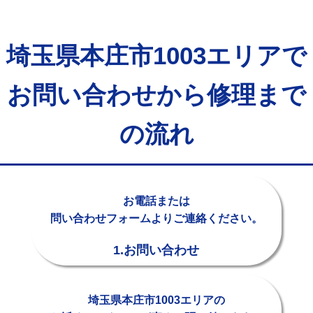
給水管工事※（バンド止め)
3,300円
対応エリア
給水管工事※（支持金具設置)
5,500円
給水管工事※（保温材使用（バンド止
5,500円
め込み）)
給水管工事※（土の掘削・埋め戻し作
11,000円
業)
給水管工事※（塩ビ管（VP・HI）使
33,000円
用/3ｍまで)
埼玉県本庄市1003エリアで
給水管工事※（塩ビ管（VP・HI）使
+8,800円
用（追加）/3ｍ超え)
お問い合わせから修理まで
給水管工事※（ライニング鋼管・銅
44,000円
管・ポリ管・HT管使用/3ｍまで)
の流れ
給水管工事※（ライニング鋼管・銅
+8,800円
管・ポリ管・HT管使用/3ｍ超え)