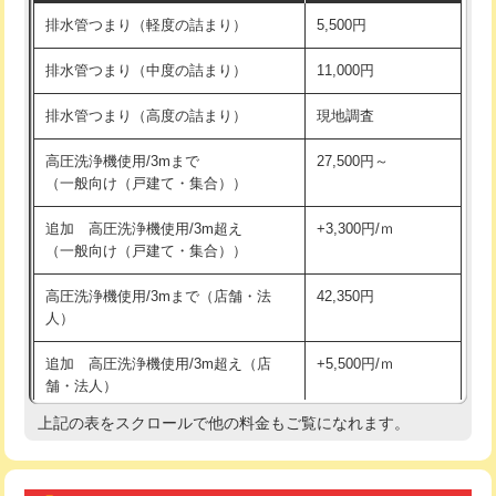
止水・漏水調査・防水処理・清掃・修
33,000円
理・調整・分解・加工など（重作業）
マス交換（土の掘削・埋め戻し作業）
11,000円~
排水管補修
基本料金 3,300円+作業料金 22,000円+部品代 0円=25,300円
その他部品の脱着
8,800円～
マス交換（深さ50㎝未満）
55,000円
WEB割引3,000円➡22,300円(税込)
交換・取付（タンク）
22,000円+材料費
マス交換（深さ50㎝以上）
66,000円
排水管つまり・水漏れ修理の作業料金表
交換・取付(単水栓（壁付・デッキ
13,200円+材料費
コンクリート斫り（厚さ10㎝まで）
27,500円
式）)
作業内容
作業料金
コンクリート斫り（厚さ10㎝超え）
38,500円
交換・取付(混合水栓（壁付・デッキ
16,500円+材料費
排水管つまり（軽度の詰まり）
5,500円
式・ワンホール）)
モルタル補修（厚さ10㎝まで）
27,500円
排水管つまり（中度の詰まり）
11,000円
交換・取付(排水栓・排水トラップ
22,000円+材料費
モルタル補修（厚さ10㎝超え）
38,500円
（P/S/ポップアップ））
排水管つまり（高度の詰まり）
現地調査
台所シンク・作業台設置
現場見積
交換・取付（その他部品）
11,000円+材料費
高圧洗浄機使用/3mまで
27,500円～
追加人工
16,500円
（一般向け（戸建て・集合））
持込商品取付（単水栓）
13,200円
廃棄・処分
現場見積
追加 高圧洗浄機使用/3m超え
+3,300円/ｍ
持込商品取付（混合水栓）
16,500円
（一般向け（戸建て・集合））