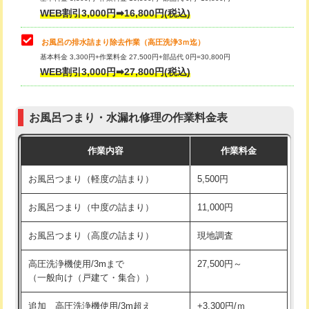
小便器トイレ脱着
現地見積
WEB割引3,000円➡16,800円(税込)
その他部品の脱着
8,800円～
お風呂の排水詰まり除去作業（高圧洗浄3ｍ迄）
基本料金 3,300円+作業料金 27,500円+部品代 0円=30,800円
交換・取付（タンク）
22,000円+材料費
WEB割引3,000円➡27,800円(税込)
交換・取付（便器）
22,000円+材料費
お風呂つまり・水漏れ修理の作業料金表
交換・取付（普通便座）
11,000円+材料費
作業内容
作業料金
交換・取付（温水洗浄便座）
16,500円+材料費
お風呂つまり（軽度の詰まり）
5,500円
交換・取付(単水栓（壁付・デッキ
13,200円+材料費
式）)
お風呂つまり（中度の詰まり）
11,000円
交換・取付(混合水栓（壁付・デッキ
16,500円+材料費
お風呂つまり（高度の詰まり）
現地調査
式・ワンホール）)
高圧洗浄機使用/3mまで
27,500円～
交換・取付(排水栓・排水トラップ
22,000円+材料費
（一般向け（戸建て・集合））
（P/S/ポップアップ））
追加 高圧洗浄機使用/3m超え
+3,300円/ｍ
交換・取付（その他部品）
11,000円+材料費