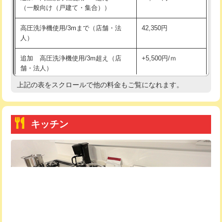
（一般向け（戸建て・集合））
持込商品取付（単水栓）
13,200円
高圧洗浄機使用/3mまで（店舗・法
42,350円
人）
持込商品取付（混合水栓）
16,500円
追加 高圧洗浄機使用/3m超え（店
+5,500円/ｍ
持込商品取付（浄水器・分岐水栓）
16,500円
舗・法人）
持込商品取付（温水洗浄便座）
22,000円
上記の表をスクロールで他の料金もご覧になれます。
高度高圧洗浄換
現地調査
持込商品取付（普通便座⇔温水洗浄便
22,000円
トーラー作業
16,500円
座）
キッチン
トーラー機使用/3mまで
33,000円
給水管工事※（ホール加工)
16,500円
追加トーラー機使用/3m超え
+3,300円
給水管工事※（バンド止め)
3,300円
カメラ調査
33,000円
給水管工事※（支持金具設置)
5,500円
桝清掃
8,800円
給水管工事※（保温材使用（バンド止
5,500円
め込み）)
止水・漏水調査・防水処理・清掃・修
11,000円
理・調整・分解・加工など（軽作業）