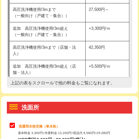
交換・取付（その他部品）
11,000円+材料費
マス交換（土の掘削・埋め戻し作業）
11,000円~
高圧洗浄機使用/3mまで
27,500円～
（一般向け（戸建て・集合））
持込商品取付（単水栓）
13,200円
マス交換（深さ50㎝未満）
55,000円
追加 高圧洗浄機使用/3m超え
+3,300円/ｍ
持込商品取付（混合水栓）
16,500円
マス交換（深さ50㎝以上）
66,000円
（一般向け（戸建て・集合））
持込商品取付（浄水器・分岐水栓）
16,500円
コンクリート斫り（厚さ10㎝まで）
27,500円
高圧洗浄機使用/3mまで（店舗・法
42,350円
人）
給水管工事※（ホール加工)
16,500円
コンクリート斫り（厚さ10㎝超え）
38,500円
追加 高圧洗浄機使用/3m超え（店
+5,500円/ｍ
給水管工事※（バンド止め)
3,300円
モルタル補修（厚さ10㎝まで）
27,500円
舗・法人）
給水管工事※（支持金具設置)
5,500円
モルタル補修（厚さ10㎝超え）
38,500円
上記の表をスクロールで他の料金もご覧になれます。
高度高圧洗浄換
現地調査
給水管工事※（保温材使用（バンド止
5,500円
洗面台設置
38,500円
トーラー作業
16,500円
め込み）)
洗面所
追加人工
16,500円
トーラー機使用/3mまで
33,000円
給水管工事※（土の掘削・埋め戻し作
11,000円
業)
廃棄・処分
現場見積
追加トーラー機使用/3m超え
+3,300円
給水管工事※（塩ビ管（VP・HI）使
33,000円
※給水管工事は20mmまでの価格です。
カメラ調査
33,000円
用/3ｍまで)