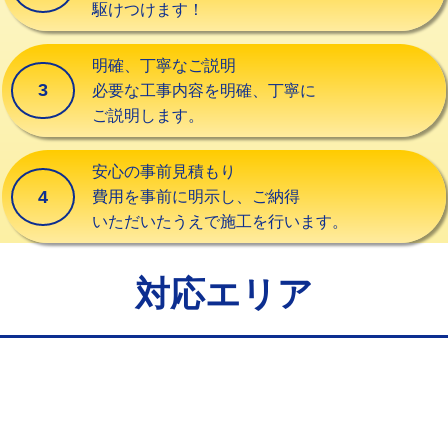
その他部品の脱着
8,800円～
モルタル補修（厚さ10㎝まで）
27,500円
交換・取付（タンク）
22,000円+材料費
モルタル補修（厚さ10㎝超え）
38,500円
高品質な施工徹底
1
交換・取付(単水栓（壁付・デッキ
13,200円+材料費
手続き工事は絶対に致しません！
追加人工
16,500円
式）)
廃棄・処分
現場見積
交換・取付(混合水栓（壁付・デッキ
16,500円+材料費
24時間年中無休対応
式・ワンホール）)
2
お困りの時はいつでもすぐに
駆けつけます！
交換・取付(排水栓・排水トラップ
22,000円+材料費
（P/S/ポップアップ））
明確、丁寧なご説明
交換・取付（その他部品）
11,000円+材料費
3
必要な工事内容を明確、丁寧に
ご説明します。
持込商品取付（単水栓）
13,200円
持込商品取付（混合水栓）
16,500円
安心の事前見積もり
4
費用を事前に明示し、ご納得
持込商品取付（浄水器・分岐水栓）
16,500円
いただいたうえで施工を行います。
給水管工事※（ホール加工)
16,500円