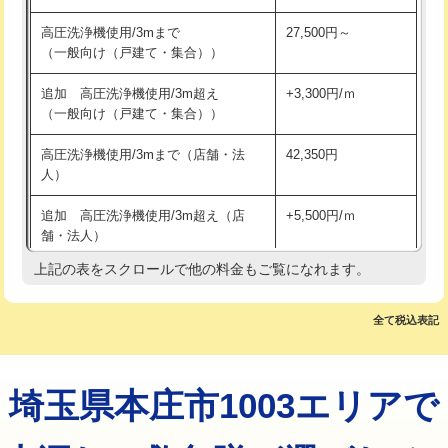
止水・漏水調査・防水処理・清掃・修
22,000円
水道管つまり・水漏れ修理の作業料金表
理・調整・分解・加工など（中作業）
給水管工事※（ライニング鋼管・銅
+8,800円
管・ポリ管・HT管使用/3ｍ超え)
止水・漏水調査・防水処理・清掃・修
33,000円
作業内容
作業料金
理・調整・分解・加工など（重作業）
排水管工事（土の掘削・埋め戻し作
11,000円~
業）
水道管つまり（軽度の詰まり）
5,500円
その他部品の脱着
8,800円～
排水管工事（排水管工事/3ｍまで）
55,000円
水道管つまり（中度の詰まり）
11,000円
交換・取付（タンク）
22,000円+材料費
排水管工事（追加 排水管工事/3ｍ超
+11,000円
水道管つまり（高度の詰まり）
現地調査
交換・取付(単水栓（壁付・デッキ
13,200円+材料費
え）
式）)
高圧洗浄機使用/3mまで
27,500円～
マス交換（土の掘削・埋め戻し作業）
11,000円~
（一般向け（戸建て・集合））
交換・取付(混合水栓（壁付・デッキ
16,500円+材料費
式・ワンホール）)
マス交換（深さ50㎝未満）
55,000円
追加 高圧洗浄機使用/3m超え
+3,300円/ｍ
（一般向け（戸建て・集合））
交換・取付(排水栓・排水トラップ
22,000円+材料費
マス交換（深さ50㎝以上）
66,000円
（P/S/ポップアップ））
高圧洗浄機使用/3mまで（店舗・法
42,350円
コンクリート斫り（厚さ10㎝まで）
27,500円
人）
交換・取付（その他部品）
11,000円+材料費
コンクリート斫り（厚さ10㎝超え）
38,500円
追加 高圧洗浄機使用/3m超え（店
+5,500円/ｍ
持込商品取付（単水栓）
13,200円
舗・法人）