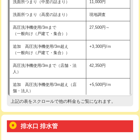
式・ワンホール）)
WEB割引3,000円➡76,200円(税込)
マス交換（深さ50㎝以上）
66,000円
交換・取付(排水栓・排水トラップ
22,000円+材料費
コンクリート斫り（厚さ10㎝まで）
27,500円
（P/S/ポップアップ））
洗面所つまり・水漏れ修理の作業料金表
コンクリート斫り（厚さ10㎝超え）
38,500円
交換・取付（その他部品）
11,000円+材料費
作業内容
作業料金
モルタル補修（厚さ10㎝まで）
27,500円
持込商品取付（単水栓）
13,200円
洗面所つまり（軽度の詰まり）
5,500円
モルタル補修（厚さ10㎝超え）
38,500円
持込商品取付（混合水栓）
16,500円
洗面所つまり（中度の詰まり）
11,000円
洗面台設置
38,500円
持込商品取付（浄水器・分岐水栓）
16,500円
洗面所つまり（高度の詰まり）
現地調査
バスタブ設置
現場見積
給水管工事※（ホール加工)
16,500円
高圧洗浄機使用/3mまで
27,500円～
追加人工
16,500円
（一般向け（戸建て・集合））
給水管工事※（バンド止め)
3,300円
廃棄・処分
現場見積
追加 高圧洗浄機使用/3m超え
+3,300円/ｍ
給水管工事※（支持金具設置)
5,500円
（一般向け（戸建て・集合））
※給水管工事は20mmまでの価格です。
給水管工事※（保温材使用（バンド止
5,500円
高圧洗浄機使用/3mまで（店舗・法
42,350円
め込み）)
人）