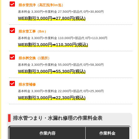
給水管工事※（土の掘削・埋め戻し作
11,000円
追加 高圧洗浄機使用/3m超え（店
+5,500円/ｍ
業)
舗・法人）
給水管工事※（塩ビ管（VP・HI）使
33,000円
上記の表をスクロールで他の料金もご覧になれます。
高度高圧洗浄換
現地調査
用/3ｍまで)
トーラー作業
16,500円
給水管工事※（塩ビ管（VP・HI）使
+8,800円
用（追加）/3ｍ超え)
排水口 排水管
トーラー機使用/3mまで
33,000円
給水管工事※（ライニング鋼管・銅
44,000円
追加トーラー機使用/3m超え
+3,300円
管・ポリ管・HT管使用/3ｍまで)
排水管洗浄（高圧洗浄3ｍ迄）
基本料金 3,300円+作業料金 27,500円+部品代 0円=30,800円
カメラ調査
33,000円
給水管工事※（ライニング鋼管・銅
+8,800円
WEB割引3,000円➡27,800円(税込)
管・ポリ管・HT管使用/3ｍ超え)
桝清掃
8,800円
排水管工事（8ｍ）
排水管工事（土の掘削・埋め戻し作
11,000円~
基本料金 3,300円+作業料金 110,000円+部品代 0円=113,300円
止水・漏水調査・防水処理・清掃・修
11,000円
業）
WEB割引3,000円➡110,300円(税込)
理・調整・分解・加工など（軽作業）
排水管工事（排水管工事/3ｍまで）
55,000円
排水桝交換（1箇所）
止水・漏水調査・防水処理・清掃・修
22,000円
基本料金 3,300円+作業料金 55,000円+部品代 0円=58,300円
理・調整・分解・加工など（中作業）
排水管工事（追加 排水管工事/3ｍ超
+11,000円
WEB割引3,000円➡55,300円(税込)
え）