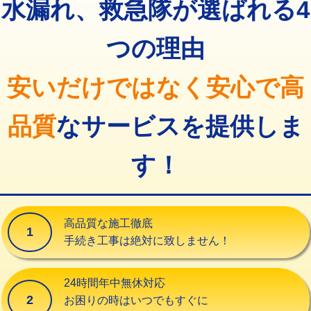
モルタル補修（厚さ10㎝まで）
27,500円
上記の表をスクロールで他の料金もご覧になれます。
持込商品取付（混合水栓）
16,500円
高度高圧洗浄換
現地調査
モルタル補修（厚さ10㎝超え）
38,500円
持込商品取付（浄水器・分岐水栓）
16,500円
トーラー作業
16,500円
全て税込表記
洗面台設置
38,500円
排水管工事（土の掘削・埋め戻し作
11,000円~
トーラー機使用/3mまで
33,000円
業）
化粧台設置
22,000円
埼玉県本庄市1003エリアで
追加トーラー機使用/3m超え
+3,300円
排水管工事（排水管工事/3ｍまで）
55,000円
追加人工
16,500円
カメラ調査
33,000円
水漏れ、救急隊が選ばれる4
排水管工事（追加 排水管工事/3ｍ超
+11,000円
廃棄・処分
現場見積
え）
桝清掃
8,800円
つの理由
※給水管工事は20mmまでの価格です。
マス交換（土の掘削・埋め戻し作業）
11,000円~
止水・漏水調査・防水処理・清掃・修
11,000円
理・調整・分解・加工など（軽作業）
マス交換（深さ50㎝未満）
55,000円
安いだけではなく安心で高
止水・漏水調査・防水処理・清掃・修
22,000円
マス交換（深さ50㎝以上）
66,000円
理・調整・分解・加工など（中作業）
品質
なサービスを提供しま
コンクリート斫り（厚さ10㎝まで）
27,500円
止水・漏水調査・防水処理・清掃・修
33,000円
理・調整・分解・加工など（重作業）
す！
コンクリート斫り（厚さ10㎝超え）
38,500円