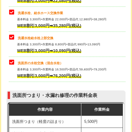
桝清掃
8,800円
給水管工事※（塩ビ管（VP・HI）使
+8,800円
用（追加）/3ｍ超え)
止水・漏水調査・防水処理・清掃・修
11,000円
理・調整・分解・加工など（軽作業）
給水管工事※（ライニング鋼管・銅
44,000円
管・ポリ管・HT管使用/3ｍまで)
止水・漏水調査・防水処理・清掃・修
22,000円
理・調整・分解・加工など（中作業）
給水管工事※（ライニング鋼管・銅
+8,800円
洗濯用水栓交換（単水栓）
管・ポリ管・HT管使用/3ｍ超え)
基本料金 3,300円+作業料金 13,200円+部品代 8,580円=25,080円
止水・漏水調査・防水処理・清掃・修
33,000円
WEB割引3,000円➡22,080円(税込)
理・調整・分解・加工など（重作業）
排水管工事（土の掘削・埋め戻し作
11,000円~
業）
洗濯水栓、給水ホース交換作業
キッチンタンク脱着
16,500円
基本料金 3,300円+作業料金 22,000円+部品代 12,980円=38,280円
排水管工事（排水管工事/3ｍまで）
55,000円
WEB割引3,000円➡35,280円(税込)
その他部品の脱着
8,800円～
排水管工事（追加 排水管工事/3ｍ超
+11,000円
交換・取付（タンク）
22,000円+材料費
洗濯水栓給水栓上部交換
え）
基本料金 3,300円+作業料金 8,800円+部品代 990円=13,090円
交換・取付(単水栓（壁付・デッキ
13,200円+材料費
WEB割引3,000円➡10,090円(税込)
マス交換（土の掘削・埋め戻し作業）
11,000円~
式）)
洗面所の水栓交換（混合水栓）
マス交換（深さ50㎝未満）
55,000円
交換・取付(混合水栓（壁付・デッキ
16,500円+材料費
基本料金 3,300円+作業料金 16,500円+部品代 59,400円=79,200円