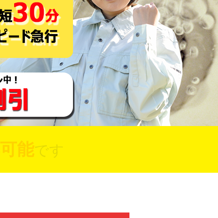
可能
です