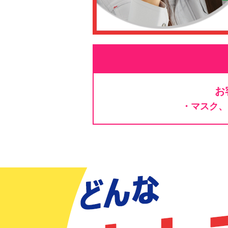
お
・マスク