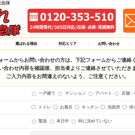
救急隊
選ばれる理由
対応エリア
お問い合わせ
ォームからお問い合わせの方は、下記フォームからご連絡
い合わせ内容を確認後、担当者よりご連絡させていただき
ご入力内容をお間違えのないよう、ご注意ください。
一戸建て
マンション
アパート
店舗・
トイレ
お風呂
キッチン
洗面所
排
緊急
本日中
特に決めていない