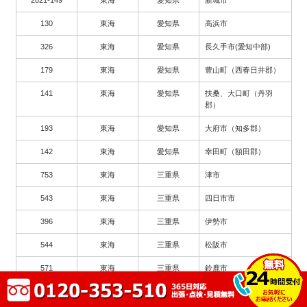
130
東海
愛知県
高浜市
326
東海
愛知県
長久手市(愛知中部)
179
東海
愛知県
豊山町（西春日井郡）
141
東海
愛知県
扶桑、大口町（丹羽
郡）
193
東海
愛知県
大府市（知多郡）
142
東海
愛知県
幸田町（額田郡）
753
東海
三重県
津市
543
東海
三重県
四日市市
396
東海
三重県
伊勢市
544
東海
三重県
松阪市
571
東海
三重県
鈴鹿市
2003
東海
三重県
尾鷲市