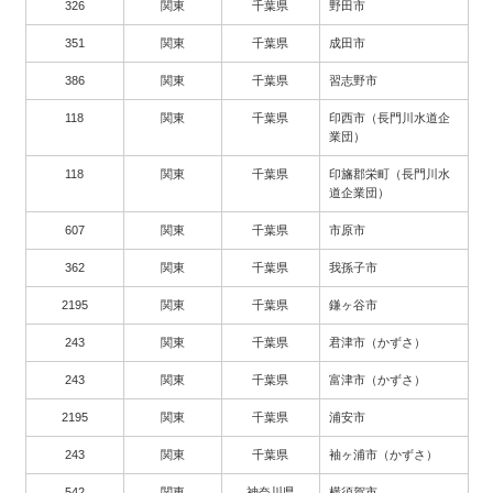
326
関東
千葉県
野田市
351
関東
千葉県
成田市
386
関東
千葉県
習志野市
118
関東
千葉県
印西市（長門川水道企
業団）
118
関東
千葉県
印旛郡栄町（長門川水
道企業団）
607
関東
千葉県
市原市
362
関東
千葉県
我孫子市
2195
関東
千葉県
鎌ヶ谷市
243
関東
千葉県
君津市（かずさ）
243
関東
千葉県
富津市（かずさ）
2195
関東
千葉県
浦安市
243
関東
千葉県
袖ヶ浦市（かずさ）
542
関東
神奈川県
横須賀市