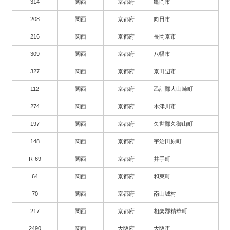
314
関西
京都府
亀岡市
208
関西
京都府
向日市
216
関西
京都府
長岡京市
309
関西
京都府
八幡市
327
関西
京都府
京田辺市
112
関西
京都府
乙訓郡大山崎町
274
関西
京都府
木津川市
197
関西
京都府
久世郡久御山町
148
関西
京都府
宇治田原町
R-69
関西
京都府
井手町
64
関西
京都府
和束町
70
関西
京都府
南山城村
217
関西
京都府
相楽郡精華町
2490
関西
大阪府
大阪市