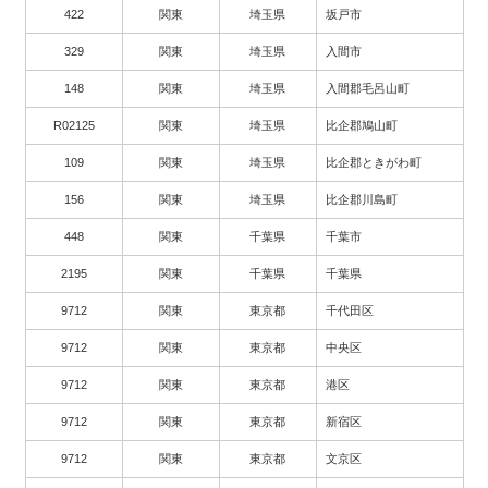
422
関東
埼玉県
坂戸市
329
関東
埼玉県
入間市
148
関東
埼玉県
入間郡毛呂山町
R02125
関東
埼玉県
比企郡鳩山町
109
関東
埼玉県
比企郡ときがわ町
156
関東
埼玉県
比企郡川島町
448
関東
千葉県
千葉市
2195
関東
千葉県
千葉県
9712
関東
東京都
千代田区
9712
関東
東京都
中央区
9712
関東
東京都
港区
9712
関東
東京都
新宿区
9712
関東
東京都
文京区