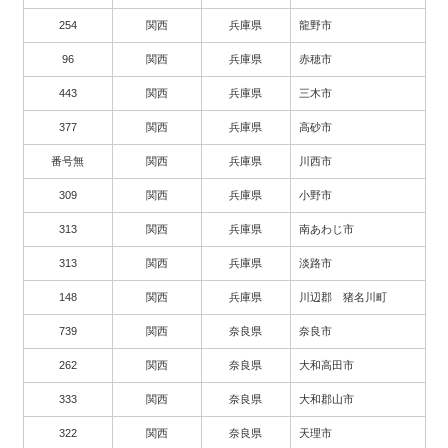
254
関西
兵庫県
龍野市
96
関西
兵庫県
赤穂市
443
関西
兵庫県
三木市
377
関西
兵庫県
高砂市
番号無
関西
兵庫県
川西市
309
関西
兵庫県
小野市
313
関西
兵庫県
南あわじ市
313
関西
兵庫県
淡路市
148
関西
兵庫県
川辺郡 猪名川町
739
関西
奈良県
奈良市
262
関西
奈良県
大和高田市
333
関西
奈良県
大和郡山市
322
関西
奈良県
天理市