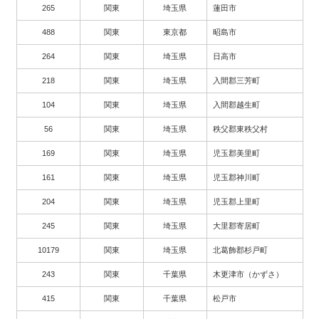
265
関東
埼玉県
蓮田市
488
関東
東京都
昭島市
264
関東
埼玉県
日高市
218
関東
埼玉県
入間郡三芳町
104
関東
埼玉県
入間郡越生町
56
関東
埼玉県
秩父郡東秩父村
169
関東
埼玉県
児玉郡美里町
161
関東
埼玉県
児玉郡神川町
204
関東
埼玉県
児玉郡上里町
245
関東
埼玉県
大里郡寄居町
10179
関東
埼玉県
北葛飾郡杉戸町
243
関東
千葉県
木更津市（かずさ）
415
関東
千葉県
松戸市