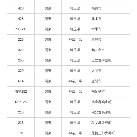
428
関東
埼玉県
桶川市
428
関東
埼玉県
北本市
R03-211
関東
埼玉県
幸手市
228
関東
神奈川県
三浦市
422
関東
埼玉県
鶴ヶ島市
255
関東
埼玉県
足立郡伊奈町
329
関東
埼玉県
入間市
614
関東
神奈川県
座間市
南第252
関東
神奈川県
南足柄市
R02125
関東
埼玉県
比企郡鳩山町
216
関東
埼玉県
秩父郡横瀬町
216
関東
埼玉県
秩父郡皆野町
191
関東
神奈川県
足柄上郡大井町