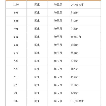
1186
関東
埼玉県
さいたま市
598
関東
埼玉県
川越市
843
関東
埼玉県
川口市
495
関東
埼玉県
所沢市
331
関東
埼玉県
東松山市
335
関東
埼玉県
狭山市
376
関東
埼玉県
草加市
428
関東
埼玉県
松伏市
428
関東
埼玉県
越谷市
415
関東
埼玉県
新座市
226
関東
埼玉県
吉川市
290
関東
埼玉県
八潮市
302
関東
埼玉県
ふじみ野市