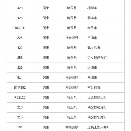
428
関東
埼玉県
桶川市
428
関東
埼玉県
北本市
R03-211
関東
埼玉県
幸手市
228
関東
神奈川県
三浦市
422
関東
埼玉県
鶴ヶ島市
255
関東
埼玉県
足立郡伊奈町
329
関東
埼玉県
入間市
614
関東
神奈川県
座間市
南第252
関東
神奈川県
南足柄市
R02125
関東
埼玉県
比企郡鳩山町
216
関東
埼玉県
秩父郡横瀬町
216
関東
埼玉県
秩父郡皆野町
191
関東
神奈川県
足柄上郡大井町