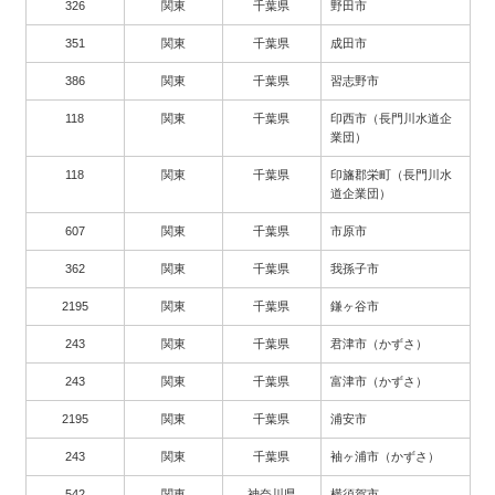
326
関東
千葉県
野田市
351
関東
千葉県
成田市
386
関東
千葉県
習志野市
118
関東
千葉県
印西市（長門川水道企
業団）
118
関東
千葉県
印旛郡栄町（長門川水
道企業団）
607
関東
千葉県
市原市
362
関東
千葉県
我孫子市
2195
関東
千葉県
鎌ヶ谷市
243
関東
千葉県
君津市（かずさ）
243
関東
千葉県
富津市（かずさ）
2195
関東
千葉県
浦安市
243
関東
千葉県
袖ヶ浦市（かずさ）
542
関東
神奈川県
横須賀市