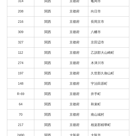
314
関西
京都府
亀岡市
208
関西
京都府
向日市
216
関西
京都府
長岡京市
309
関西
京都府
八幡市
327
関西
京都府
京田辺市
112
関西
京都府
乙訓郡大山崎町
274
関西
京都府
木津川市
197
関西
京都府
久世郡久御山町
148
関西
京都府
宇治田原町
R-69
関西
京都府
井手町
64
関西
京都府
和束町
70
関西
京都府
南山城村
217
関西
京都府
相楽郡精華町
2490
関西
大阪府
大阪市