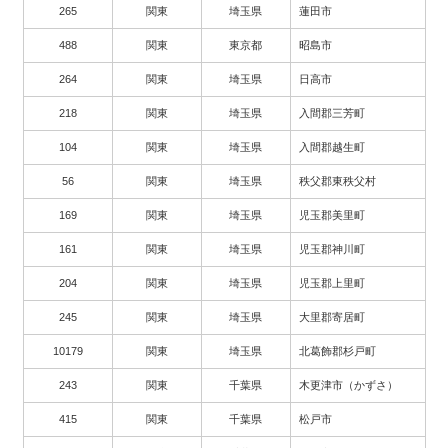
265
関東
埼玉県
蓮田市
488
関東
東京都
昭島市
264
関東
埼玉県
日高市
218
関東
埼玉県
入間郡三芳町
104
関東
埼玉県
入間郡越生町
56
関東
埼玉県
秩父郡東秩父村
169
関東
埼玉県
児玉郡美里町
161
関東
埼玉県
児玉郡神川町
204
関東
埼玉県
児玉郡上里町
245
関東
埼玉県
大里郡寄居町
10179
関東
埼玉県
北葛飾郡杉戸町
243
関東
千葉県
木更津市（かずさ）
415
関東
千葉県
松戸市