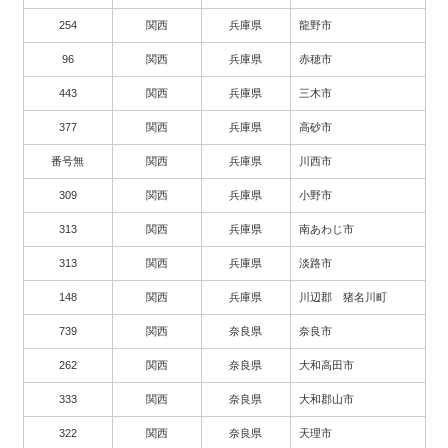
254
関西
兵庫県
龍野市
96
関西
兵庫県
赤穂市
443
関西
兵庫県
三木市
377
関西
兵庫県
高砂市
番号無
関西
兵庫県
川西市
309
関西
兵庫県
小野市
313
関西
兵庫県
南あわじ市
313
関西
兵庫県
淡路市
148
関西
兵庫県
川辺郡 猪名川町
739
関西
奈良県
奈良市
262
関西
奈良県
大和高田市
333
関西
奈良県
大和郡山市
322
関西
奈良県
天理市