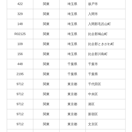
422
関東
埼玉県
坂戸市
329
関東
埼玉県
入間市
148
関東
埼玉県
入間郡毛呂山町
R02125
関東
埼玉県
比企郡鳩山町
109
関東
埼玉県
比企郡ときがわ町
156
関東
埼玉県
比企郡川島町
448
関東
千葉県
千葉市
2195
関東
千葉県
千葉県
9712
関東
東京都
千代田区
9712
関東
東京都
中央区
9712
関東
東京都
港区
9712
関東
東京都
新宿区
9712
関東
東京都
文京区