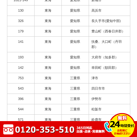
130
東海
愛知県
高浜市
326
東海
愛知県
長久手市(愛知中部)
179
東海
愛知県
豊山町（西春日井郡）
141
東海
愛知県
扶桑、大口町（丹羽
郡）
193
東海
愛知県
大府市（知多郡）
142
東海
愛知県
幸田町（額田郡）
753
東海
三重県
津市
543
東海
三重県
四日市市
396
東海
三重県
伊勢市
544
東海
三重県
松阪市
571
東海
三重県
鈴鹿市
2003
東海
三重県
尾鷲市