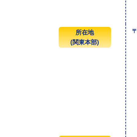
〒
所在地
(関東本部)