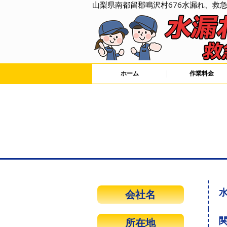
山梨県南都留郡鳴沢村676水漏れ、救
ホーム
作業料金
水
会社名
関
所在地