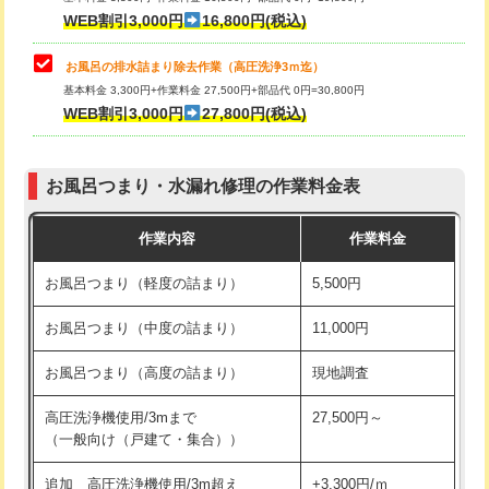
小便器トイレ脱着
現地見積
WEB割引3,000円
16,800円(税込)
その他部品の脱着
8,800円～
お風呂の排水詰まり除去作業（高圧洗浄3ｍ迄）
基本料金 3,300円+作業料金 27,500円+部品代 0円=30,800円
交換・取付（タンク）
22,000円+材料費
WEB割引3,000円
27,800円(税込)
交換・取付（便器）
22,000円+材料費
お風呂つまり・水漏れ修理の作業料金表
交換・取付（普通便座）
11,000円+材料費
作業内容
作業料金
交換・取付（温水洗浄便座）
16,500円+材料費
お風呂つまり（軽度の詰まり）
5,500円
交換・取付(単水栓（壁付・デッキ
13,200円+材料費
式）)
お風呂つまり（中度の詰まり）
11,000円
交換・取付(混合水栓（壁付・デッキ
16,500円+材料費
お風呂つまり（高度の詰まり）
現地調査
式・ワンホール）)
高圧洗浄機使用/3mまで
27,500円～
交換・取付(排水栓・排水トラップ
22,000円+材料費
（一般向け（戸建て・集合））
（P/S/ポップアップ））
追加 高圧洗浄機使用/3m超え
+3,300円/ｍ
交換・取付（その他部品）
11,000円+材料費