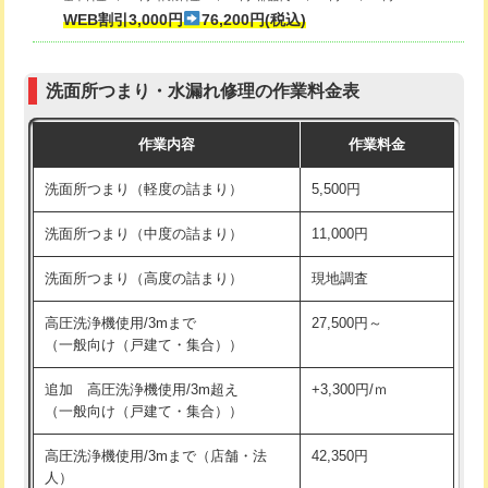
式・ワンホール）)
WEB割引3,000円
76,200円(税込)
マス交換（深さ50㎝以上）
66,000円
交換・取付(排水栓・排水トラップ
22,000円+材料費
コンクリート斫り（厚さ10㎝まで）
27,500円
（P/S/ポップアップ））
洗面所つまり・水漏れ修理の作業料金表
コンクリート斫り（厚さ10㎝超え）
38,500円
交換・取付（その他部品）
11,000円+材料費
作業内容
作業料金
モルタル補修（厚さ10㎝まで）
27,500円
持込商品取付（単水栓）
13,200円
洗面所つまり（軽度の詰まり）
5,500円
モルタル補修（厚さ10㎝超え）
38,500円
持込商品取付（混合水栓）
16,500円
洗面所つまり（中度の詰まり）
11,000円
洗面台設置
38,500円
持込商品取付（浄水器・分岐水栓）
16,500円
洗面所つまり（高度の詰まり）
現地調査
バスタブ設置
現場見積
給水管工事※（ホール加工)
16,500円
高圧洗浄機使用/3mまで
27,500円～
追加人工
16,500円
（一般向け（戸建て・集合））
給水管工事※（バンド止め)
3,300円
廃棄・処分
現場見積
追加 高圧洗浄機使用/3m超え
+3,300円/ｍ
給水管工事※（支持金具設置)
5,500円
（一般向け（戸建て・集合））
※給水管工事は20mmまでの価格です。
給水管工事※（保温材使用（バンド止
5,500円
高圧洗浄機使用/3mまで（店舗・法
42,350円
め込み）)
人）