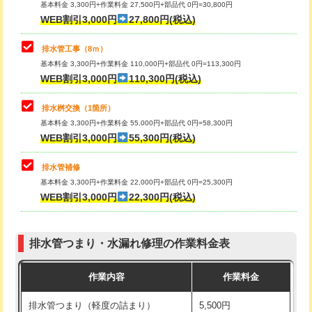
基本料金 3,300円+作業料金 27,500円+部品代 0円=30,800円
止水・漏水調査・防水処理・清掃・修
33,000円
WEB割引3,000円
27,800円(税込)
理・調整・分解・加工など（重作業）
マス交換（土の掘削・埋め戻し作業）
11,000円~
排水管工事（8ｍ）
その他部品の脱着
8,800円～
マス交換（深さ50㎝未満）
55,000円
基本料金 3,300円+作業料金 110,000円+部品代 0円=113,300円
WEB割引3,000円
110,300円(税込)
交換・取付（タンク）
22,000円+材料費
マス交換（深さ50㎝以上）
66,000円
交換・取付(単水栓（壁付・デッキ
13,200円+材料費
コンクリート斫り（厚さ10㎝まで）
27,500円
排水桝交換（1箇所）
式）)
基本料金 3,300円+作業料金 55,000円+部品代 0円=58,300円
コンクリート斫り（厚さ10㎝超え）
38,500円
WEB割引3,000円
55,300円(税込)
交換・取付(混合水栓（壁付・デッキ
16,500円+材料費
式・ワンホール）)
モルタル補修（厚さ10㎝まで）
27,500円
排水管補修
基本料金 3,300円+作業料金 22,000円+部品代 0円=25,300円
交換・取付(排水栓・排水トラップ
22,000円+材料費
モルタル補修（厚さ10㎝超え）
38,500円
WEB割引3,000円
22,300円(税込)
（P/S/ポップアップ））
台所シンク・作業台設置
現場見積
交換・取付（その他部品）
11,000円+材料費
排水管つまり・水漏れ修理の作業料金表
追加人工
16,500円
持込商品取付（単水栓）
13,200円
作業内容
作業料金
廃棄・処分
現場見積
持込商品取付（混合水栓）
16,500円
排水管つまり（軽度の詰まり）
5,500円