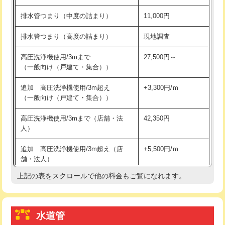
※給水管工事は20mmまでの価格です。
持込商品取付（浄水器・分岐水栓）
16,500円
排水管つまり（中度の詰まり）
11,000円
給水管工事※（ホール加工)
16,500円
排水管つまり（高度の詰まり）
現地調査
給水管工事※（バンド止め)
3,300円
高圧洗浄機使用/3mまで
27,500円～
（一般向け（戸建て・集合））
給水管工事※（支持金具設置)
5,500円
追加 高圧洗浄機使用/3m超え
+3,300円/ｍ
給水管工事※（保温材使用（バンド止
5,500円
（一般向け（戸建て・集合））
め込み）)
高圧洗浄機使用/3mまで（店舗・法
42,350円
給水管工事※（土の掘削・埋め戻し作
11,000円
人）
業)
追加 高圧洗浄機使用/3m超え（店
+5,500円/ｍ
給水管工事※（塩ビ管（VP・HI）使
33,000円
舗・法人）
用/3ｍまで)
上記の表をスクロールで他の料金もご覧になれます。
高度高圧洗浄換
現地調査
給水管工事※（塩ビ管（VP・HI）使
+8,800円
用（追加）/3ｍ超え)
トーラー作業
16,500円
給水管工事※（ライニング鋼管・銅
44,000円
水道管
トーラー機使用/3mまで
33,000円
管・ポリ管・HT管使用/3ｍまで)