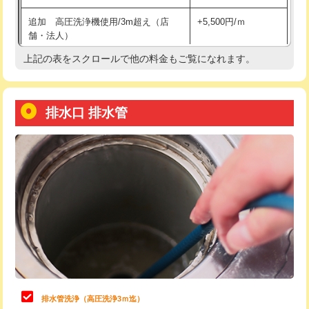
給水管工事※（土の掘削・埋め戻し作
11,000円
追加 高圧洗浄機使用/3m超え（店
+5,500円/ｍ
業)
舗・法人）
給水管工事※（塩ビ管（VP・HI）使
33,000円
上記の表をスクロールで他の料金もご覧になれます。
高度高圧洗浄換
現地調査
用/3ｍまで)
トーラー作業
16,500円
給水管工事※（塩ビ管（VP・HI）使
+8,800円
用（追加）/3ｍ超え)
排水口 排水管
トーラー機使用/3mまで
33,000円
給水管工事※（ライニング鋼管・銅
44,000円
追加トーラー機使用/3m超え
+3,300円
管・ポリ管・HT管使用/3ｍまで)
カメラ調査
33,000円
給水管工事※（ライニング鋼管・銅
+8,800円
管・ポリ管・HT管使用/3ｍ超え)
桝清掃
8,800円
排水管工事（土の掘削・埋め戻し作
11,000円~
止水・漏水調査・防水処理・清掃・修
11,000円
業）
理・調整・分解・加工など（軽作業）
排水管工事（排水管工事/3ｍまで）
55,000円
止水・漏水調査・防水処理・清掃・修
22,000円
理・調整・分解・加工など（中作業）
排水管工事（追加 排水管工事/3ｍ超
+11,000円
排水管洗浄（高圧洗浄3ｍ迄）
え）