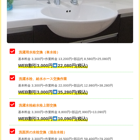
桝清掃
8,800円
給水管工事※（塩ビ管（VP・HI）使
+8,800円
用（追加）/3ｍ超え)
止水・漏水調査・防水処理・清掃・修
11,000円
理・調整・分解・加工など（軽作業）
給水管工事※（ライニング鋼管・銅
44,000円
管・ポリ管・HT管使用/3ｍまで)
止水・漏水調査・防水処理・清掃・修
22,000円
理・調整・分解・加工など（中作業）
給水管工事※（ライニング鋼管・銅
+8,800円
洗濯用水栓交換（単水栓）
管・ポリ管・HT管使用/3ｍ超え)
基本料金 3,300円+作業料金 13,200円+部品代 8,580円=25,080円
止水・漏水調査・防水処理・清掃・修
33,000円
WEB割引3,000円
22,080円(税込)
理・調整・分解・加工など（重作業）
排水管工事（土の掘削・埋め戻し作
11,000円~
業）
洗濯水栓、給水ホース交換作業
キッチンタンク脱着
16,500円
基本料金 3,300円+作業料金 22,000円+部品代 12,980円=38,280円
排水管工事（排水管工事/3ｍまで）
55,000円
WEB割引3,000円
35,280円(税込)
その他部品の脱着
8,800円～
排水管工事（追加 排水管工事/3ｍ超
+11,000円
交換・取付（タンク）
22,000円+材料費
洗濯水栓給水栓上部交換
え）
基本料金 3,300円+作業料金 8,800円+部品代 990円=13,090円
交換・取付(単水栓（壁付・デッキ
13,200円+材料費
WEB割引3,000円
10,090円(税込)
マス交換（土の掘削・埋め戻し作業）
11,000円~
式）)
洗面所の水栓交換（混合水栓）
マス交換（深さ50㎝未満）
55,000円
交換・取付(混合水栓（壁付・デッキ
16,500円+材料費
基本料金 3,300円+作業料金 16,500円+部品代 59,400円=79,200円