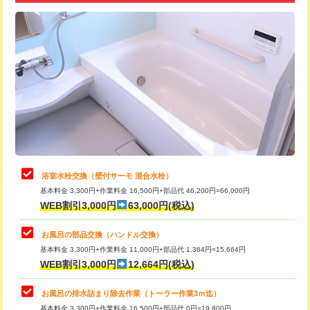
追加トーラー機使用/3m超え
+3,300円
カメラ調査
33,000円
桝清掃
8,800円
止水・漏水調査・防水処理・清掃・修
11,000円
理・調整・分解・加工など（軽作業）
止水・漏水調査・防水処理・清掃・修
22,000円
理・調整・分解・加工など（中作業）
浴室水栓交換（壁付サーモ 混合水栓）
基本料金 3,300円+作業料金 16,500円+部品代 46,200円=66,000円
止水・漏水調査・防水処理・清掃・修
33,000円
WEB割引3,000円
63,000円(税込)
理・調整・分解・加工など（重作業）
お風呂の部品交換（ハンドル交換）
トイレタンク脱着
16,500円
基本料金 3,300円+作業料金 11,000円+部品代 1,364円=15,664円
WEB割引3,000円
12,664円(税込)
トイレ便器脱着
16,500円
タンクレストイレ脱着
33,000円
お風呂の排水詰まり除去作業（トーラー作業3ｍ迄）
基本料金 3,300円+作業料金 16,500円+部品代 0円=19,800円