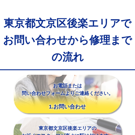
マス交換（土の掘削・埋め戻し作業）
11,000円~
マス交換（深さ50㎝未満）
55,000円
東京都文京区後楽エリアで
マス交換（深さ50㎝以上）
66,000円
お問い合わせから修理まで
コンクリート斫り（厚さ10㎝まで）
27,500円
コンクリート斫り（厚さ10㎝超え）
38,500円
の流れ
モルタル補修（厚さ10㎝まで）
27,500円
モルタル補修（厚さ10㎝超え）
38,500円
お電話または
追加人工
16,500円
問い合わせフォームよりご連絡ください。
廃棄・処分
現場見積
1.お問い合わせ
※給水管工事は20mmまでの価格です。
東京都文京区後楽エリアの