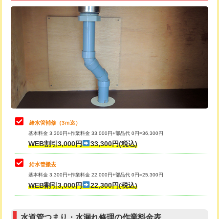
追加トーラー機使用/3m超え
+3,300円
給水管工事※（ライニング鋼管・銅
+8,800円
管・ポリ管・HT管使用/3ｍ超え)
カメラ調査
33,000円
排水管工事（土の掘削・埋め戻し作
11,000円~
桝清掃
8,800円
業）
止水・漏水調査・防水処理・清掃・修
11,000円
排水管工事（排水管工事/3ｍまで）
55,000円
理・調整・分解・加工など（軽作業）
排水管工事（追加 排水管工事/3ｍ超
+11,000円
止水・漏水調査・防水処理・清掃・修
22,000円
え）
理・調整・分解・加工など（中作業）
給水管補修（3ｍ迄）
マス交換（土の掘削・埋め戻し作業）
11,000円~
基本料金 3,300円+作業料金 33,000円+部品代 0円=36,300円
止水・漏水調査・防水処理・清掃・修
33,000円
WEB割引3,000円
33,300円(税込)
理・調整・分解・加工など（重作業）
マス交換（深さ50㎝未満）
55,000円
給水管撤去
その他部品の脱着
8,800円～
マス交換（深さ50㎝以上）
66,000円
基本料金 3,300円+作業料金 22,000円+部品代 0円=25,300円
WEB割引3,000円
22,300円(税込)
交換・取付（タンク）
22,000円+材料費
コンクリート斫り（厚さ10㎝まで）
27,500円
交換・取付(単水栓（壁付・デッキ
13,200円+材料費
コンクリート斫り（厚さ10㎝超え）
38,500円
式）)
水道管つまり・水漏れ修理の作業料金表