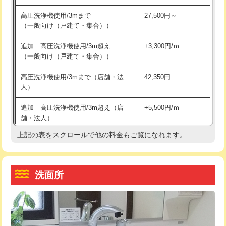
交換・取付（その他部品）
11,000円+材料費
マス交換（土の掘削・埋め戻し作業）
11,000円~
高圧洗浄機使用/3mまで
27,500円～
（一般向け（戸建て・集合））
持込商品取付（単水栓）
13,200円
マス交換（深さ50㎝未満）
55,000円
追加 高圧洗浄機使用/3m超え
+3,300円/ｍ
持込商品取付（混合水栓）
16,500円
マス交換（深さ50㎝以上）
66,000円
（一般向け（戸建て・集合））
持込商品取付（浄水器・分岐水栓）
16,500円
コンクリート斫り（厚さ10㎝まで）
27,500円
高圧洗浄機使用/3mまで（店舗・法
42,350円
人）
給水管工事※（ホール加工)
16,500円
コンクリート斫り（厚さ10㎝超え）
38,500円
追加 高圧洗浄機使用/3m超え（店
+5,500円/ｍ
給水管工事※（バンド止め)
3,300円
モルタル補修（厚さ10㎝まで）
27,500円
舗・法人）
給水管工事※（支持金具設置)
5,500円
モルタル補修（厚さ10㎝超え）
38,500円
上記の表をスクロールで他の料金もご覧になれます。
高度高圧洗浄換
現地調査
給水管工事※（保温材使用（バンド止
5,500円
洗面台設置
38,500円
トーラー作業
16,500円
め込み）)
洗面所
追加人工
16,500円
トーラー機使用/3mまで
33,000円
給水管工事※（土の掘削・埋め戻し作
11,000円
業)
廃棄・処分
現場見積
追加トーラー機使用/3m超え
+3,300円
給水管工事※（塩ビ管（VP・HI）使
33,000円
※給水管工事は20mmまでの価格です。
カメラ調査
33,000円
用/3ｍまで)