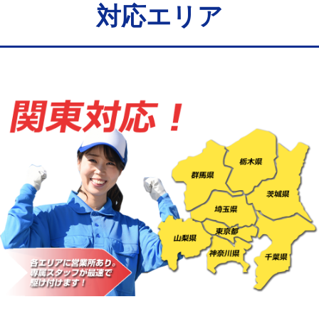
給水管工事※（バンド止め)
3,300円
対応エリア
給水管工事※（支持金具設置)
5,500円
給水管工事※（保温材使用（バンド止
5,500円
め込み）)
給水管工事※（土の掘削・埋め戻し作
11,000円
業)
給水管工事※（塩ビ管（VP・HI）使
33,000円
用/3ｍまで)
給水管工事※（塩ビ管（VP・HI）使
+8,800円
用（追加）/3ｍ超え)
給水管工事※（ライニング鋼管・銅
44,000円
管・ポリ管・HT管使用/3ｍまで)
給水管工事※（ライニング鋼管・銅
+8,800円
管・ポリ管・HT管使用/3ｍ超え)