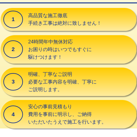
交換・取付（タンク）
22,000円+材料費
高品質な施工徹底
1
交換・取付(単水栓（壁付・デッキ
13,200円+材料費
手続き工事は絶対に致しません！
式）)
交換・取付(混合水栓（壁付・デッキ
16,500円+材料費
24時間年中無休対応
式・ワンホール）)
2
お困りの時はいつでもすぐに
駆けつけます！
交換・取付(排水栓・排水トラップ
22,000円+材料費
（P/S/ポップアップ））
明確、丁寧なご説明
交換・取付（その他部品）
11,000円+材料費
3
必要な工事内容を明確、丁寧に
ご説明します。
持込商品取付（単水栓）
13,200円
持込商品取付（混合水栓）
16,500円
安心の事前見積もり
4
費用を事前に明示し、ご納得
持込商品取付（浄水器・分岐水栓）
16,500円
いただいたうえで施工を行います。
給水管工事※（ホール加工)
16,500円