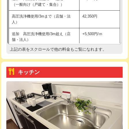
（一般向け（戸建て・集合））
持込商品取付（単水栓）
13,200円
高圧洗浄機使用/3mまで（店舗・法
42,350円
人）
持込商品取付（混合水栓）
16,500円
追加 高圧洗浄機使用/3m超え（店
+5,500円/ｍ
持込商品取付（浄水器・分岐水栓）
16,500円
舗・法人）
持込商品取付（温水洗浄便座）
22,000円
上記の表をスクロールで他の料金もご覧になれます。
高度高圧洗浄換
現地調査
持込商品取付（普通便座⇔温水洗浄便
22,000円
トーラー作業
16,500円
座）
キッチン
トーラー機使用/3mまで
33,000円
給水管工事※（ホール加工)
16,500円
追加トーラー機使用/3m超え
+3,300円
給水管工事※（バンド止め)
3,300円
カメラ調査
33,000円
給水管工事※（支持金具設置)
5,500円
桝清掃
8,800円
給水管工事※（保温材使用（バンド止
5,500円
め込み）)
止水・漏水調査・防水処理・清掃・修
11,000円
理・調整・分解・加工など（軽作業）