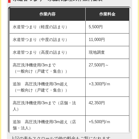
モルタル補修（厚さ10㎝まで）
27,500円
交換・取付(混合水栓（壁付・デッキ
16,500円+材料費
作業内容
作業料金
式・ワンホール）)
モルタル補修（厚さ10㎝超え）
38,500円
水道管つまり（軽度の詰まり）
5,500円
交換・取付(排水栓・排水トラップ
22,000円+材料費
洗面台設置
38,500円
（P/S/ポップアップ））
水道管つまり（中度の詰まり）
11,000円
化粧台設置
22,000円
交換・取付（その他部品）
11,000円+材料費
水道管つまり（高度の詰まり）
現地調査
追加人工
16,500円
持込商品取付（単水栓）
13,200円
高圧洗浄機使用/3mまで
27,500円～
廃棄・処分
現場見積
（一般向け（戸建て・集合））
持込商品取付（混合水栓）
16,500円
※給水管工事は20mmまでの価格です。
追加 高圧洗浄機使用/3m超え
+3,300円/ｍ
持込商品取付（浄水器・分岐水栓）
16,500円
（一般向け（戸建て・集合））
排水管工事（土の掘削・埋め戻し作
11,000円~
高圧洗浄機使用/3mまで（店舗・法
42,350円
業）
人）
排水管工事（排水管工事/3ｍまで）
55,000円
追加 高圧洗浄機使用/3m超え（店
+5,500円/ｍ
舗・法人）
排水管工事（追加 排水管工事/3ｍ超
+11,000円
え）
上記の表をスクロールで他の料金もご覧になれます。