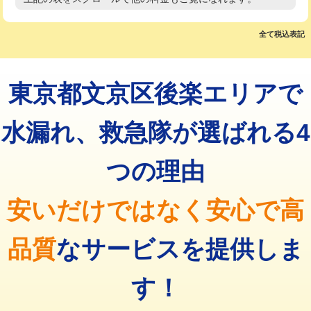
高度高圧洗浄換
現地調査
マス交換（土の掘削・埋め戻し作業）
11,000円~
トーラー作業
16,500円
全て税込表記
マス交換（深さ50㎝未満）
55,000円
トーラー機使用/3mまで
33,000円
マス交換（深さ50㎝以上）
66,000円
東京都文京区後楽エリアで
追加トーラー機使用/3m超え
+3,300円
コンクリート斫り（厚さ10㎝まで）
27,500円
カメラ調査
33,000円
水漏れ、救急隊が選ばれる4
コンクリート斫り（厚さ10㎝超え）
38,500円
桝清掃
8,800円
つの理由
モルタル補修（厚さ10㎝まで）
27,500円
止水・漏水調査・防水処理・清掃・修
11,000円
理・調整・分解・加工など（軽作業）
モルタル補修（厚さ10㎝超え）
38,500円
安いだけではなく安心で高
止水・漏水調査・防水処理・清掃・修
22,000円
追加人工
16,500円
理・調整・分解・加工など（中作業）
品質
なサービスを提供しま
廃棄・処分
現場見積
止水・漏水調査・防水処理・清掃・修
33,000円
理・調整・分解・加工など（重作業）
す！
その他部品の脱着
8,800円～