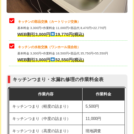
給水管工事※（土の掘削・埋め戻し作
11,000円
業)
止水・漏水調査・防水処理・清掃・修
22,000円
理・調整・分解・加工など（中作業）
給水管工事※（塩ビ管（VP・HI）使
33,000円
キッチンの部品交換（カートリッジ交換）
用/3ｍまで)
基本料金 3,300円+作業料金 11,000円+部品代 8,470円=22,770円
止水・漏水調査・防水処理・清掃・修
33,000円
WEB割引3,000円
19,770円(税込)
理・調整・分解・加工など（重作業）
給水管工事※（塩ビ管（VP・HI）使
+8,800円
用（追加）/3ｍ超え)
キッチンの水栓交換（ワンホール混合栓）
お風呂タンク脱着
16,500円
基本料金 3,300円+作業料金 16,500円+部品代 35,750円=55,550円
給水管工事※（ライニング鋼管・銅
44,000円
WEB割引3,000円
52,550円(税込)
その他部品の脱着
8,800円～
管・ポリ管・HT管使用/3ｍまで)
交換・取付（タンク）
22,000円+材料費
給水管工事※（ライニング鋼管・銅
+8,800円
管・ポリ管・HT管使用/3ｍ超え)
キッチンつまり・水漏れ修理の作業料金表
交換・取付(単水栓（壁付・デッキ
13,200円+材料費
式）)
排水管工事（土の掘削・埋め戻し作
11,000円~
作業内容
作業料金
業）
交換・取付(混合水栓（壁付・デッキ
16,500円+材料費
キッチンつまり（軽度の詰まり）
5,500円
式・ワンホール）)
排水管工事（排水管工事/3ｍまで）
55,000円
キッチンつまり（中度の詰まり）
11,000円
交換・取付(排水栓・排水トラップ
22,000円+材料費
排水管工事（追加 排水管工事/3ｍ超
+11,000円
（P/S/ポップアップ））
え）
キッチンつまり（高度の詰まり）
現地調査