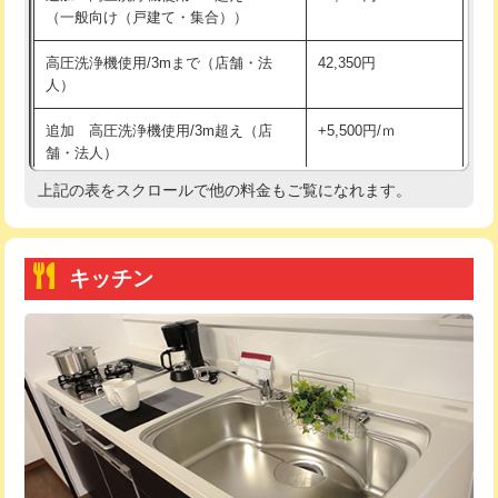
（一般向け（戸建て・集合））
持込商品取付（単水栓）
13,200円
高圧洗浄機使用/3mまで（店舗・法
42,350円
人）
持込商品取付（混合水栓）
16,500円
追加 高圧洗浄機使用/3m超え（店
+5,500円/ｍ
持込商品取付（浄水器・分岐水栓）
16,500円
舗・法人）
持込商品取付（温水洗浄便座）
22,000円
上記の表をスクロールで他の料金もご覧になれます。
高度高圧洗浄換
現地調査
持込商品取付（普通便座⇔温水洗浄便
22,000円
トーラー作業
16,500円
座）
キッチン
トーラー機使用/3mまで
33,000円
給水管工事※（ホール加工)
16,500円
追加トーラー機使用/3m超え
+3,300円
給水管工事※（バンド止め)
3,300円
カメラ調査
33,000円
給水管工事※（支持金具設置)
5,500円
桝清掃
8,800円
給水管工事※（保温材使用（バンド止
5,500円
め込み）)
止水・漏水調査・防水処理・清掃・修
11,000円
理・調整・分解・加工など（軽作業）