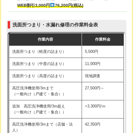
式・ワンホール）)
WEB割引3,000円
76,200円(税込)
マス交換（深さ50㎝以上）
66,000円
交換・取付(排水栓・排水トラップ
22,000円+材料費
コンクリート斫り（厚さ10㎝まで）
27,500円
（P/S/ポップアップ））
洗面所つまり・水漏れ修理の作業料金表
コンクリート斫り（厚さ10㎝超え）
38,500円
交換・取付（その他部品）
11,000円+材料費
作業内容
作業料金
モルタル補修（厚さ10㎝まで）
27,500円
持込商品取付（単水栓）
13,200円
洗面所つまり（軽度の詰まり）
5,500円
モルタル補修（厚さ10㎝超え）
38,500円
持込商品取付（混合水栓）
16,500円
洗面所つまり（中度の詰まり）
11,000円
洗面台設置
38,500円
持込商品取付（浄水器・分岐水栓）
16,500円
洗面所つまり（高度の詰まり）
現地調査
バスタブ設置
現場見積
給水管工事※（ホール加工)
16,500円
高圧洗浄機使用/3mまで
27,500円～
追加人工
16,500円
（一般向け（戸建て・集合））
給水管工事※（バンド止め)
3,300円
廃棄・処分
現場見積
追加 高圧洗浄機使用/3m超え
+3,300円/ｍ
給水管工事※（支持金具設置)
5,500円
（一般向け（戸建て・集合））
※給水管工事は20mmまでの価格です。
給水管工事※（保温材使用（バンド止
5,500円
高圧洗浄機使用/3mまで（店舗・法
42,350円
め込み）)
人）