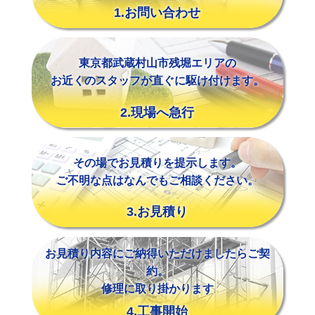
1.お問い合わせ
東京都武蔵村山市残堀エリアの
お近くのスタッフが直ぐに駆け付けます。
2.現場へ急行
その場でお見積りを提示します。
ご不明な点はなんでもご相談ください。
3.お見積り
お見積り内容にご納得いただけましたらご契
約。
修理に取り掛かります
4.工事開始