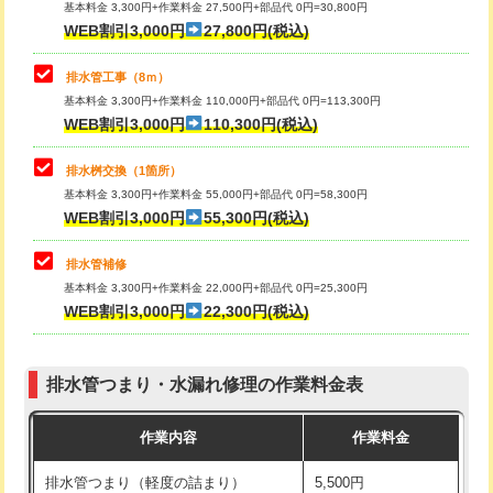
基本料金 3,300円+作業料金 27,500円+部品代 0円=30,800円
止水・漏水調査・防水処理・清掃・修
33,000円
WEB割引3,000円
27,800円(税込)
理・調整・分解・加工など（重作業）
マス交換（土の掘削・埋め戻し作業）
11,000円~
排水管工事（8ｍ）
その他部品の脱着
8,800円～
マス交換（深さ50㎝未満）
55,000円
基本料金 3,300円+作業料金 110,000円+部品代 0円=113,300円
WEB割引3,000円
110,300円(税込)
交換・取付（タンク）
22,000円+材料費
マス交換（深さ50㎝以上）
66,000円
交換・取付(単水栓（壁付・デッキ
13,200円+材料費
コンクリート斫り（厚さ10㎝まで）
27,500円
排水桝交換（1箇所）
式）)
基本料金 3,300円+作業料金 55,000円+部品代 0円=58,300円
コンクリート斫り（厚さ10㎝超え）
38,500円
WEB割引3,000円
55,300円(税込)
交換・取付(混合水栓（壁付・デッキ
16,500円+材料費
式・ワンホール）)
モルタル補修（厚さ10㎝まで）
27,500円
排水管補修
基本料金 3,300円+作業料金 22,000円+部品代 0円=25,300円
交換・取付(排水栓・排水トラップ
22,000円+材料費
モルタル補修（厚さ10㎝超え）
38,500円
WEB割引3,000円
22,300円(税込)
（P/S/ポップアップ））
台所シンク・作業台設置
現場見積
交換・取付（その他部品）
11,000円+材料費
排水管つまり・水漏れ修理の作業料金表
追加人工
16,500円
持込商品取付（単水栓）
13,200円
作業内容
作業料金
廃棄・処分
現場見積
持込商品取付（混合水栓）
16,500円
排水管つまり（軽度の詰まり）
5,500円