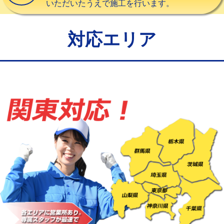
いただいたうえで施工を行います。
給水管工事※（バンド止め)
3,300円
給水管工事※（支持金具設置)
5,500円
対応エリア
給水管工事※（保温材使用（バンド止
5,500円
め込み）)
給水管工事※（土の掘削・埋め戻し作
11,000円
業)
給水管工事※（塩ビ管（VP・HI）使
33,000円
用/3ｍまで)
給水管工事※（塩ビ管（VP・HI）使
+8,800円
用（追加）/3ｍ超え)
給水管工事※（ライニング鋼管・銅
44,000円
管・ポリ管・HT管使用/3ｍまで)
給水管工事※（ライニング鋼管・銅
+8,800円
管・ポリ管・HT管使用/3ｍ超え)