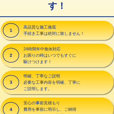
す！
交換・取付（タンク）
22,000円+材料費
交換・取付(単水栓（壁付・デッキ
13,200円+材料費
式）)
高品質な施工徹底
1
交換・取付(混合水栓（壁付・デッキ
16,500円+材料費
手続き工事は絶対に致しません！
式・ワンホール）)
交換・取付(排水栓・排水トラップ
22,000円+材料費
24時間年中無休対応
（P/S/ポップアップ））
2
お困りの時はいつでもすぐに
駆けつけます！
交換・取付（その他部品）
11,000円+材料費
持込商品取付（単水栓）
13,200円
明確、丁寧なご説明
3
必要な工事内容を明確、丁寧に
持込商品取付（混合水栓）
16,500円
ご説明します。
持込商品取付（浄水器・分岐水栓）
16,500円
安心の事前見積もり
給水管工事※（ホール加工)
16,500円
4
費用を事前に明示し、ご納得