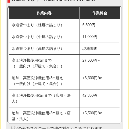
モルタル補修（厚さ10㎝まで）
27,500円
交換・取付(混合水栓（壁付・デッキ
16,500円+材料費
作業内容
作業料金
式・ワンホール）)
モルタル補修（厚さ10㎝超え）
38,500円
水道管つまり（軽度の詰まり）
5,500円
交換・取付(排水栓・排水トラップ
22,000円+材料費
洗面台設置
38,500円
（P/S/ポップアップ））
水道管つまり（中度の詰まり）
11,000円
化粧台設置
22,000円
交換・取付（その他部品）
11,000円+材料費
水道管つまり（高度の詰まり）
現地調査
追加人工
16,500円
持込商品取付（単水栓）
13,200円
高圧洗浄機使用/3mまで
27,500円～
廃棄・処分
現場見積
（一般向け（戸建て・集合））
持込商品取付（混合水栓）
16,500円
※給水管工事は20mmまでの価格です。
追加 高圧洗浄機使用/3m超え
+3,300円/ｍ
持込商品取付（浄水器・分岐水栓）
16,500円
（一般向け（戸建て・集合））
排水管工事（土の掘削・埋め戻し作
11,000円~
高圧洗浄機使用/3mまで（店舗・法
42,350円
業）
人）
排水管工事（排水管工事/3ｍまで）
55,000円
追加 高圧洗浄機使用/3m超え（店
+5,500円/ｍ
舗・法人）
排水管工事（追加 排水管工事/3ｍ超
+11,000円
え）
上記の表をスクロールで他の料金もご覧になれます。