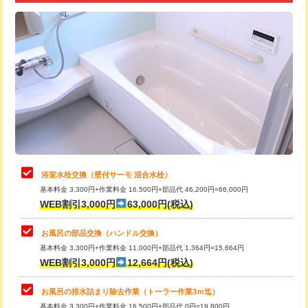
追加トーラー機使用/3m超え
+3,300円
カメラ調査
33,000円
桝清掃
8,800円
止水・漏水調査・防水処理・清掃・修
11,000円
理・調整・分解・加工など（軽作業）
止水・漏水調査・防水処理・清掃・修
22,000円
理・調整・分解・加工など（中作業）
浴室水栓交換（壁付サーモ 混合水栓）
基本料金 3,300円+作業料金 16,500円+部品代 46,200円=66,000円
止水・漏水調査・防水処理・清掃・修
33,000円
WEB割引3,000円
63,000円(税込)
理・調整・分解・加工など（重作業）
お風呂の部品交換（ハンドル交換）
トイレタンク脱着
16,500円
基本料金 3,300円+作業料金 11,000円+部品代 1,364円=15,664円
WEB割引3,000円
12,664円(税込)
トイレ便器脱着
16,500円
タンクレストイレ脱着
33,000円
お風呂の排水詰まり除去作業（トーラー作業3ｍ迄）
基本料金 3,300円+作業料金 16,500円+部品代 0円=19,800円