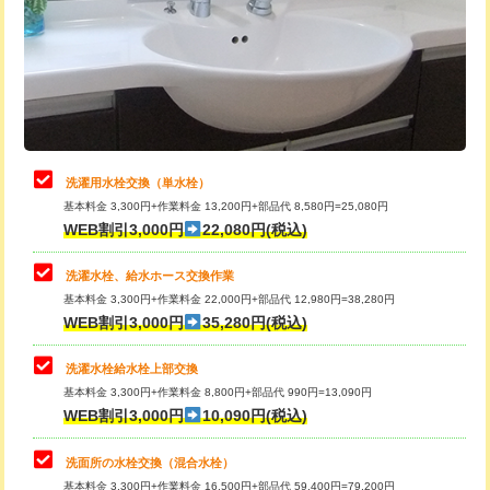
桝清掃
8,800円
給水管工事※（塩ビ管（VP・HI）使
+8,800円
用（追加）/3ｍ超え)
止水・漏水調査・防水処理・清掃・修
11,000円
理・調整・分解・加工など（軽作業）
給水管工事※（ライニング鋼管・銅
44,000円
管・ポリ管・HT管使用/3ｍまで)
止水・漏水調査・防水処理・清掃・修
22,000円
理・調整・分解・加工など（中作業）
給水管工事※（ライニング鋼管・銅
+8,800円
洗濯用水栓交換（単水栓）
管・ポリ管・HT管使用/3ｍ超え)
基本料金 3,300円+作業料金 13,200円+部品代 8,580円=25,080円
止水・漏水調査・防水処理・清掃・修
33,000円
WEB割引3,000円
22,080円(税込)
理・調整・分解・加工など（重作業）
排水管工事（土の掘削・埋め戻し作
11,000円~
業）
洗濯水栓、給水ホース交換作業
キッチンタンク脱着
16,500円
基本料金 3,300円+作業料金 22,000円+部品代 12,980円=38,280円
排水管工事（排水管工事/3ｍまで）
55,000円
WEB割引3,000円
35,280円(税込)
その他部品の脱着
8,800円～
排水管工事（追加 排水管工事/3ｍ超
+11,000円
交換・取付（タンク）
22,000円+材料費
洗濯水栓給水栓上部交換
え）
基本料金 3,300円+作業料金 8,800円+部品代 990円=13,090円
交換・取付(単水栓（壁付・デッキ
13,200円+材料費
WEB割引3,000円
10,090円(税込)
マス交換（土の掘削・埋め戻し作業）
11,000円~
式）)
洗面所の水栓交換（混合水栓）
マス交換（深さ50㎝未満）
55,000円
交換・取付(混合水栓（壁付・デッキ
16,500円+材料費
基本料金 3,300円+作業料金 16,500円+部品代 59,400円=79,200円