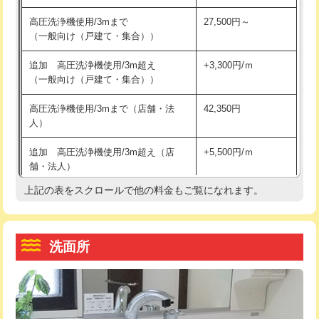
交換・取付（その他部品）
11,000円+材料費
マス交換（土の掘削・埋め戻し作業）
11,000円~
高圧洗浄機使用/3mまで
27,500円～
（一般向け（戸建て・集合））
持込商品取付（単水栓）
13,200円
マス交換（深さ50㎝未満）
55,000円
追加 高圧洗浄機使用/3m超え
+3,300円/ｍ
持込商品取付（混合水栓）
16,500円
マス交換（深さ50㎝以上）
66,000円
（一般向け（戸建て・集合））
持込商品取付（浄水器・分岐水栓）
16,500円
コンクリート斫り（厚さ10㎝まで）
27,500円
高圧洗浄機使用/3mまで（店舗・法
42,350円
人）
給水管工事※（ホール加工)
16,500円
コンクリート斫り（厚さ10㎝超え）
38,500円
追加 高圧洗浄機使用/3m超え（店
+5,500円/ｍ
給水管工事※（バンド止め)
3,300円
モルタル補修（厚さ10㎝まで）
27,500円
舗・法人）
給水管工事※（支持金具設置)
5,500円
モルタル補修（厚さ10㎝超え）
38,500円
上記の表をスクロールで他の料金もご覧になれます。
高度高圧洗浄換
現地調査
給水管工事※（保温材使用（バンド止
5,500円
洗面台設置
38,500円
トーラー作業
16,500円
め込み）)
洗面所
追加人工
16,500円
トーラー機使用/3mまで
33,000円
給水管工事※（土の掘削・埋め戻し作
11,000円
業)
廃棄・処分
現場見積
追加トーラー機使用/3m超え
+3,300円
給水管工事※（塩ビ管（VP・HI）使
33,000円
※給水管工事は20mmまでの価格です。
カメラ調査
33,000円
用/3ｍまで)