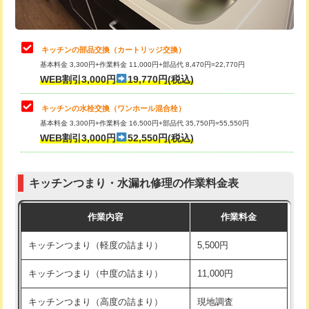
給水管工事※（土の掘削・埋め戻し作
11,000円
業)
止水・漏水調査・防水処理・清掃・修
22,000円
理・調整・分解・加工など（中作業）
給水管工事※（塩ビ管（VP・HI）使
33,000円
キッチンの部品交換（カートリッジ交換）
用/3ｍまで)
基本料金 3,300円+作業料金 11,000円+部品代 8,470円=22,770円
止水・漏水調査・防水処理・清掃・修
33,000円
WEB割引3,000円
19,770円(税込)
理・調整・分解・加工など（重作業）
給水管工事※（塩ビ管（VP・HI）使
+8,800円
用（追加）/3ｍ超え)
キッチンの水栓交換（ワンホール混合栓）
お風呂タンク脱着
16,500円
基本料金 3,300円+作業料金 16,500円+部品代 35,750円=55,550円
給水管工事※（ライニング鋼管・銅
44,000円
WEB割引3,000円
52,550円(税込)
その他部品の脱着
8,800円～
管・ポリ管・HT管使用/3ｍまで)
交換・取付（タンク）
22,000円+材料費
給水管工事※（ライニング鋼管・銅
+8,800円
管・ポリ管・HT管使用/3ｍ超え)
キッチンつまり・水漏れ修理の作業料金表
交換・取付(単水栓（壁付・デッキ
13,200円+材料費
式）)
排水管工事（土の掘削・埋め戻し作
11,000円~
作業内容
作業料金
業）
交換・取付(混合水栓（壁付・デッキ
16,500円+材料費
キッチンつまり（軽度の詰まり）
5,500円
式・ワンホール）)
排水管工事（排水管工事/3ｍまで）
55,000円
キッチンつまり（中度の詰まり）
11,000円
交換・取付(排水栓・排水トラップ
22,000円+材料費
排水管工事（追加 排水管工事/3ｍ超
+11,000円
（P/S/ポップアップ））
え）
キッチンつまり（高度の詰まり）
現地調査