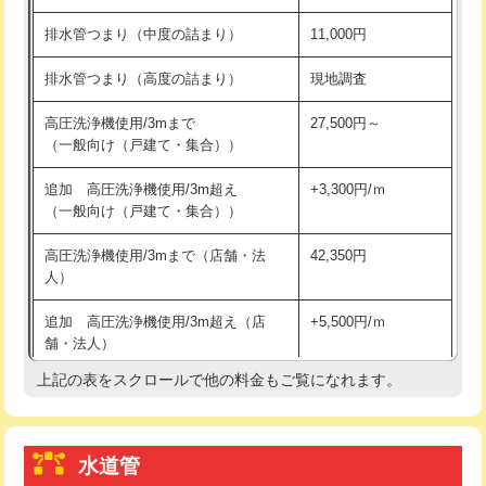
※給水管工事は20mmまでの価格です。
持込商品取付（浄水器・分岐水栓）
16,500円
排水管つまり（中度の詰まり）
11,000円
給水管工事※（ホール加工)
16,500円
排水管つまり（高度の詰まり）
現地調査
給水管工事※（バンド止め)
3,300円
高圧洗浄機使用/3mまで
27,500円～
（一般向け（戸建て・集合））
給水管工事※（支持金具設置)
5,500円
追加 高圧洗浄機使用/3m超え
+3,300円/ｍ
給水管工事※（保温材使用（バンド止
5,500円
（一般向け（戸建て・集合））
め込み）)
高圧洗浄機使用/3mまで（店舗・法
42,350円
給水管工事※（土の掘削・埋め戻し作
11,000円
人）
業)
追加 高圧洗浄機使用/3m超え（店
+5,500円/ｍ
給水管工事※（塩ビ管（VP・HI）使
33,000円
舗・法人）
用/3ｍまで)
上記の表をスクロールで他の料金もご覧になれます。
高度高圧洗浄換
現地調査
給水管工事※（塩ビ管（VP・HI）使
+8,800円
用（追加）/3ｍ超え)
トーラー作業
16,500円
給水管工事※（ライニング鋼管・銅
44,000円
水道管
トーラー機使用/3mまで
33,000円
管・ポリ管・HT管使用/3ｍまで)