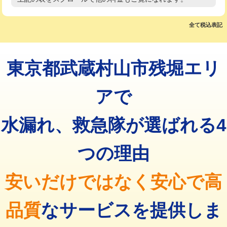
高度高圧洗浄換
現地調査
マス交換（土の掘削・埋め戻し作業）
11,000円~
トーラー作業
16,500円
全て税込表記
マス交換（深さ50㎝未満）
55,000円
トーラー機使用/3mまで
33,000円
マス交換（深さ50㎝以上）
66,000円
東京都武蔵村山市残堀エリ
追加トーラー機使用/3m超え
+3,300円
コンクリート斫り（厚さ10㎝まで）
27,500円
カメラ調査
33,000円
アで
コンクリート斫り（厚さ10㎝超え）
38,500円
桝清掃
8,800円
水漏れ、救急隊が選ばれる4
モルタル補修（厚さ10㎝まで）
27,500円
止水・漏水調査・防水処理・清掃・修
11,000円
理・調整・分解・加工など（軽作業）
モルタル補修（厚さ10㎝超え）
38,500円
つの理由
止水・漏水調査・防水処理・清掃・修
22,000円
追加人工
16,500円
理・調整・分解・加工など（中作業）
安いだけではなく安心で高
廃棄・処分
現場見積
止水・漏水調査・防水処理・清掃・修
33,000円
理・調整・分解・加工など（重作業）
品質
なサービスを提供しま
その他部品の脱着
8,800円～