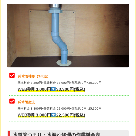
追加トーラー機使用/3m超え
+3,300円
給水管工事※（ライニング鋼管・銅
+8,800円
管・ポリ管・HT管使用/3ｍ超え)
カメラ調査
33,000円
排水管工事（土の掘削・埋め戻し作
11,000円~
桝清掃
8,800円
業）
止水・漏水調査・防水処理・清掃・修
11,000円
排水管工事（排水管工事/3ｍまで）
55,000円
理・調整・分解・加工など（軽作業）
排水管工事（追加 排水管工事/3ｍ超
+11,000円
止水・漏水調査・防水処理・清掃・修
22,000円
え）
理・調整・分解・加工など（中作業）
給水管補修（3ｍ迄）
マス交換（土の掘削・埋め戻し作業）
11,000円~
基本料金 3,300円+作業料金 33,000円+部品代 0円=36,300円
止水・漏水調査・防水処理・清掃・修
33,000円
WEB割引3,000円
33,300円(税込)
理・調整・分解・加工など（重作業）
マス交換（深さ50㎝未満）
55,000円
給水管撤去
その他部品の脱着
8,800円～
マス交換（深さ50㎝以上）
66,000円
基本料金 3,300円+作業料金 22,000円+部品代 0円=25,300円
WEB割引3,000円
22,300円(税込)
交換・取付（タンク）
22,000円+材料費
コンクリート斫り（厚さ10㎝まで）
27,500円
交換・取付(単水栓（壁付・デッキ
13,200円+材料費
コンクリート斫り（厚さ10㎝超え）
38,500円
式）)
水道管つまり・水漏れ修理の作業料金表