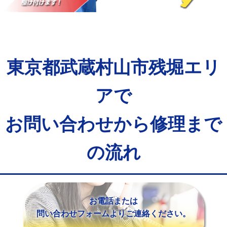
マス交換（土の掘削・埋め戻し作業）
11,000円~
マス交換（深さ50㎝未満）
55,000円
マス交換（深さ50㎝以上）
66,000円
東京都武蔵村山市残堀エリ
コンクリート斫り（厚さ10㎝まで）
27,500円
コンクリート斫り（厚さ10㎝超え）
38,500円
アで
モルタル補修（厚さ10㎝まで）
27,500円
お問い合わせから修理まで
モルタル補修（厚さ10㎝超え）
38,500円
の流れ
追加人工
16,500円
廃棄・処分
現場見積
※給水管工事は20mmまでの価格です。
お電話または
問い合わせフォームよりご連絡ください。