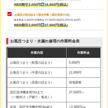
小便器トイレ脱着
現地見積
WEB割引3,000円
16,800円(税込)
その他部品の脱着
8,800円～
お風呂の排水詰まり除去作業（高圧洗浄3ｍ迄）
基本料金 3,300円+作業料金 27,500円+部品代 0円=30,800円
交換・取付（タンク）
22,000円+材料費
WEB割引3,000円
27,800円(税込)
交換・取付（便器）
22,000円+材料費
お風呂つまり・水漏れ修理の作業料金表
交換・取付（普通便座）
11,000円+材料費
作業内容
作業料金
交換・取付（温水洗浄便座）
16,500円+材料費
お風呂つまり（軽度の詰まり）
5,500円
交換・取付(単水栓（壁付・デッキ
13,200円+材料費
式）)
お風呂つまり（中度の詰まり）
11,000円
交換・取付(混合水栓（壁付・デッキ
16,500円+材料費
お風呂つまり（高度の詰まり）
現地調査
式・ワンホール）)
高圧洗浄機使用/3mまで
27,500円～
交換・取付(排水栓・排水トラップ
22,000円+材料費
（一般向け（戸建て・集合））
（P/S/ポップアップ））
追加 高圧洗浄機使用/3m超え
+3,300円/ｍ
交換・取付（その他部品）
11,000円+材料費