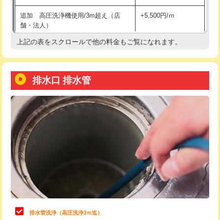
給水管工事※（土の掘削・埋め戻し作
11,000円
追加 高圧洗浄機使用/3m超え（店
+5,500円/ｍ
業)
舗・法人）
給水管工事※（塩ビ管（VP・HI）使
33,000円
上記の表をスクロールで他の料金もご覧になれます。
高度高圧洗浄換
現地調査
用/3ｍまで)
トーラー作業
16,500円
給水管工事※（塩ビ管（VP・HI）使
+8,800円
用（追加）/3ｍ超え)
排水口 排水管
トーラー機使用/3mまで
33,000円
給水管工事※（ライニング鋼管・銅
44,000円
追加トーラー機使用/3m超え
+3,300円
管・ポリ管・HT管使用/3ｍまで)
カメラ調査
33,000円
給水管工事※（ライニング鋼管・銅
+8,800円
管・ポリ管・HT管使用/3ｍ超え)
桝清掃
8,800円
排水管工事（土の掘削・埋め戻し作
11,000円~
止水・漏水調査・防水処理・清掃・修
11,000円
業）
理・調整・分解・加工など（軽作業）
排水管工事（排水管工事/3ｍまで）
55,000円
止水・漏水調査・防水処理・清掃・修
22,000円
理・調整・分解・加工など（中作業）
排水管工事（追加 排水管工事/3ｍ超
+11,000円
排水管洗浄（高圧洗浄3ｍ迄）
え）